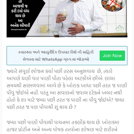
સ્વાસ્થ્ય અને આયુર્વેદિક ઉપચાર વિશે ની માહિતી
Join Now
મેળવવા માટે WhatsApp ગ્રુપ મા જોડાઓ
જ્યારે સંપૂર્ણ ભોજન કર્યા પછી તરસ અનુભવાય છે, ત્યારે
આપણે ઘણી વાર પાણી પીતા પહેલા અટકીએ છીએ. લાંબા
સમયથી સાંભળવામાં આવે છે કે ખોરાક ખાધા પછી તરત જ પાણી
પીવું જોઈએ નહીં. પરંતુ આ સવાલનો જવાબ દરેકને ખબર નથી
હોતો કે શા માટે જમ્યા પછી તરત જ પાણી ના પીવું જોઈએ? જમ્યા
પછી તરત જ પણ પીવાથી શું થાય છે ?
જમ્યા પછી પાણી પીવાથી પાચનમાં તકલીફ થાય છે. ખોરાકમાં
હાજર પ્રોટીન અને અન્ય પોષક તત્ત્વોના શોષણ માટે શરીરને