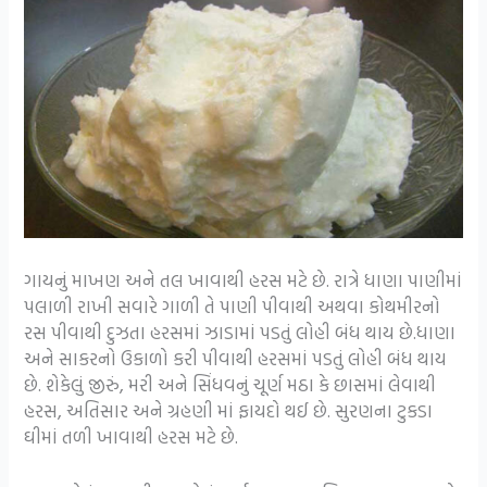
ગાયનું માખણ અને તલ ખાવાથી હરસ મટે છે. રાત્રે ધાણા પાણીમાં
પલાળી રાખી સવારે ગાળી તે પાણી પીવાથી અથવા કોથમીરનો
રસ પીવાથી દુઝતા હરસમાં ઝાડામાં પડતું લોહી બંધ થાય છે.ધાણા
અને સાકરનો ઉકાળો કરી પીવાથી હરસમાં પડતું લોહી બંધ થાય
છે. શેકેલું જીરું, મરી અને સિંધવનું ચૂર્ણ મઠા કે છાસમાં લેવાથી
હરસ, અતિસાર અને ગ્રહણી માં ફાયદો થઈ છે. સુરણના ટુકડા
ઘીમાં તળી ખાવાથી હરસ મટે છે.