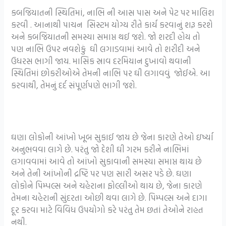
કબજિયાતની સ્થિતિમાં, નાભિ ની આસ પાસ અને પેટ પર માલિશ
કરવી . આનાથી પાચન સિસ્ટમ યોગ્ય રીતે કાર્ય કરવાનું શરૂ કરશે
અને કબજિયાતની સમસ્યા સમાપ્ત થઈ જશે. જો શરદી હોય તો
પણ નાભિ ઉપર નવશેકું ઘી લગાડવામાં આવે તો શરીદી અને
ઉધરસ ભાગી જાય. માસિક સ્રાવ દરમિયાન દુખાવો થવાની
સ્થિતિમાં છોકરીઓએ તેમની નાભિ પર ઘી લગાવવું જોઈએ. આ
કરવાથી, તેમનું દર્દ સંપૂર્ણપણે ભાગી જશે.
ઘણા લોકોની આંખો ખૂબ સુકાઈ જાય છે જેના કારણે તેઓ ઇર્ષ્યા
અનુભવવા લાગે છે. પરંતુ જો દેશી ઘી ગરમ કરીને નાભિમાં
લગાવવામાં આવે તો આંખો સુકાવાની સમસ્યા સમાપ્ત થાય છે
અને તેની આંખોની દ્રષ્ટિ પર પણ સારી અસર પડે છે. ઘણા
લોકોને પિમ્પલ્સ અને ચહેરાના ફોલ્લીઓ થાય છે, જેના કારણે
તેમના ચહેરાની સુંદરતા ઓછી થવા લાગે છે. પિમ્પલ્સ અને દાગા
દૂર કરવા માટે વિવિધ ઉપયોગો કરે પરંતુ તેમ છતાં તેઓને રાહત
નથી.