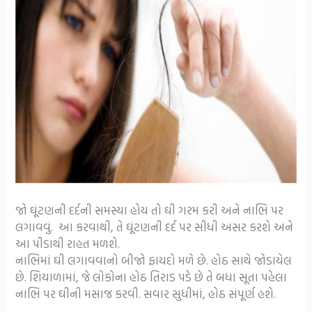
જો ઘૂંટણની દર્દની સમસ્યા હોય તો ઘી ગરમ કરી અને નાભિ પર
લગાવવું. આ કરવાથી, તે ઘૂંટણની દર્દ પર સીધી અસર કરશે અને
આ પીડાથી રાહત મળશે.
નાભિમાં ઘી લગાવવાનો બીજો ફાયદો મળે છે. હોઠ સાથે જોડાયેલ
છે. શિયાળામાં, જે લોકોના હોઠ તિરાડ પડે છે તે બધા સૂતા પહેલા
નાભિ પર ઘીની મસાજ કરવી. સવાર સુધીમાં, હોઠ સંપૂર્ણ હશે.