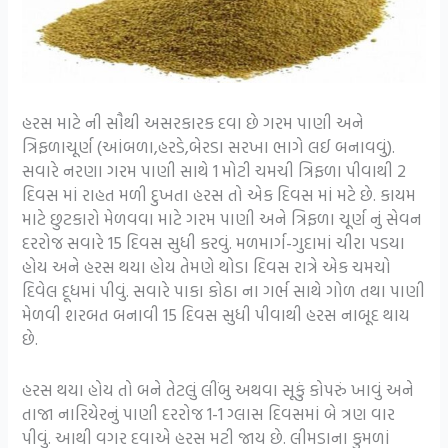
હરસ માટે ની સૌથી અસરકારક દવા છે ગરમ પાણી અને
ત્રિફળાચૂર્ણ (આંબળા,હરડે,બેરડા સરખા ભાગે લઈ બનાવવું).
સવારે નરણા ગરમ પાણી સાથે 1 મોટી ચમચી ત્રિફળા પીવાથી 2
દિવસ માં રાહત મળી દુખતા હરસ તો એક દિવસ માં મટે છે. કાયમ
માટે છુટકારો મેળવવા માટે ગરમ પાણી અને ત્રિફળા ચૂર્ણ નું સેવન
દરરોજ સવારે 15 દિવસ સુધી કરવું. મળમાર્ગ-ગુદામાં ચીરા પડયા
હોય અને હરસ થયા હોય તેમણે થોડા દિવસ રાત્રે એક ચમચો
દિવેલ દૂધમાં પીવું. સવારે પાકા કોઠા ના ગર્ભ સાથે ગોળ તથા પાણી
મેળવી શરબત બનાવી 15 દિવસ સુધી પીવાથી હરસ નાબૂદ થાય
છે.
હરસ થયા હોય તો બને તેટલું લીંબુ અથવા સૂકું કોપરું ખાવું અને
તાજા નારિયેરનું પાણી દરરોજ 1-1 ગ્લાસ દિવસમાં બે ત્રણ વાર
પીવું. આથી વગર દવાએ હરસ મટી જાય છે. લીમડાના કુમળાં