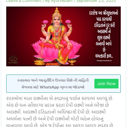
Leave a Comment
/ By
Ayurvedam
/
September 23, 2020
સ્વાસ્થ્ય અને આયુર્વેદિક ઉપચાર વિશે ની માહિતી
Join Now
મેળવવા માટે WhatsApp ગ્રુપ મા જોડાઓ
શાસ્ત્રોમાં માતા લક્ષ્મીના બે સ્વરૂપનું વર્ણન કરવામાં આવ્યું છે.
એક છે ધન-સૌભાગ્ય પ્રદાન કરતાં દેવી લક્ષ્મી અને બીજા છે
અલક્ષ્મી. અલક્ષ્મી દરિદ્રતાની અધિષ્ઠાત્રી દેવી છે. અલક્ષ્મી
અધર્મના પત્ની છે અને દેવી લક્ષ્મીની મોટી બહેન હોવાનું
માનવામાં આવે છે. એક જ દેવીના આ અલગ અલગ સ્વરૂપ છે