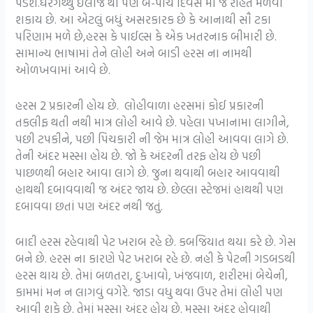
પડશે.ઘરગથ્થુ ઈલાજ થી પણ બે-પાંચ દિવસ માં જ રાહત મેળવી
શકાય છે. આ એટલું બધું અસરકારક છે કે આનાથી સૌ ટકા
પરિણામ મળે છે,હરસ કે પાઈલ્સ કે એક ખતરનાક બીમારી છે.
સામાન્ય ભાષામાં તેને લોહી અને બાડી હરસ ના નામથી
ઓળખવામાં આવે છે.
હરસ 2 પ્રકારની હોય છે. લોહીવાળા હરસમાં કોઈ પ્રકારની
તકલીફ થતી નથી માત્ર લોહી આવે છે. પહેલા પખાનામા લાગીને,
પછી ટપકીને, પછી પિચકારી ની જેમ માત્ર લોહી આવવા લાગે છે.
તેની અંદર મસ્સા હોય છે. જો કે અંદરની તરફ હોય છે પછી
પાછળથી બહાર આવા લાગે છે. જુના થવાથી બહાર આવવાથી
હાથથી દબાવવાથી જ અંદર જાય છે. છેલ્લા સ્ટેજમાં હાથથી પણ
દબાવવા છતાં પણ અંદર નથી જતું.
બાદી હરસ રહેવાથી પેટ ખરાબ રહે છે. કબજિયાત થયા કરે છે. ગેસ
બને છે. હરસ ના કારણે પેટ ખરાબ રહે છે. નહી કે પેટની ગડબડથી
હરસ થાય છે. તેમાં બળતરા, દુઃખાવો, ખંજવાળ, શરીરમાં બેચેની,
કામમાં મન ન લાગવું વગેરે. જાડા વધુ થવા ઉપર તેમાં લોહી પણ
આવી શકે છે. તેમાં મસ્સા અંદર હોય છે. મસ્સા અંદર હોવાથી