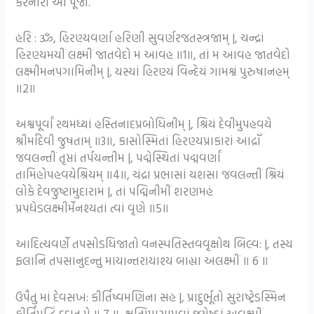
કરનારી આ પૂજા.
હરિ : ૐ, હિરણ્યવર્ણા હરિણી સુવર્ણરજતસ્ત્રજામ્ |, ચન્દ્રાં
હિરણ્યમયીં લક્ષ્મીં જાતવેદો મ આવહ ॥1॥, તાં મ આવહ જાતવેદો
લક્ષ્મીમનપગામિનીમ્ |, યસ્યાં હિરણ્યં વિન્દેયં ગામશ્વં પુરુષાનહમ્
॥2॥
અશ્વપૂર્વાં રથમધ્યાં હસ્તિનાદપ્રબોધિનીમ્ |, શ્રિયં દેવીમુપહવયે
શ્રીર્માંદેવી જુષતામ્ ॥3॥, કાસોસ્મિતાં હિરણ્યપ્રાકારાં આદ્રાઁ
જવલન્તીં તૃપ્તાં તર્પયન્તીમ |, પદ્મેસ્થિતાં પદ્મવર્ણાં
તામિહોપહવયેશ્રિયમ્ ॥4॥, ચંદ્રા પ્રભાસાં યશસા જવલન્તીં શ્રિયં
લોકે દેવજુષ્ટામુદારામ |, તાં પદ્મિનીમીં શરણમહં
પ્રપદ્યેડલક્ષ્મીર્મેનશ્યતાં ત્વાં વૃણે ॥5॥
આદિત્યવર્ણે તપસોડધિજાતો વનસ્પતિસ્તવવૃક્ષોથ બિલ્વ: |, તસ્ય
ફલાનિ તપસાનુદન્તુ માયાન્તરાયાશ્ય બાહ્યા અલક્ષ્મીં ॥ 6 ॥
ઉપૈતુ માં દેવસખ: કીર્તિષ્વમણિના સહ |, પ્રાદુર્ભૂતો સુરાષ્ટ્રેડસ્મિન
કીર્તિમૃદ્ધિં દદાતુ મે ॥ 7 ॥, ક્ષુત્પિપાસામલાં જયેષ્ઠાં અલક્ષ્મીં