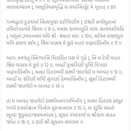
નાશયામ્યહમ |, અભૂતિમસમૃદ્ધિં ચ સર્વાનિર્ણુદ મે ગૃહાત્ ॥ 8॥
ગન્ધદ્વારાં દુરાધર્ષા નિત્યપુષ્ટાં કરીષિણીમ |, ઇશ્વરી સર્વભૂતાનાં
તમિહોપહવયે શ્રિયમ ॥ 9 ॥, મનસ: કામમાકૂતિં વાચ: સત્યમશીમહિ
|, પશૂનાં રૂપમન્ન્સ્ય મયિ શ્રી : શ્રયતાં યશ: ॥ 10॥, કર્દમેન પ્રજાભૂતા
મચિ સંભવ કર્દમ |, શ્રિયં વાસય મે કુલે માતરં પદ્મમાલિનીમ ॥ 11 ॥
આપ: સ્ત્રજંતુ સ્નિગ્ધાનિ ચિકલિત વસ મે ગૃહે |, નિ ચ દેવીં માતરં
શ્રિયં વાસય મે કુલે ॥ 12 ॥, આદ્રાઁ પુષ્કરિણીં પુષ્ટિં પિંગલાં
પદ્મમાલિનીમ |, ચન્દ્રાં હિરણ્મયીં લક્ષ્મીં જાતવેદો મ આવહ ॥ 13 ॥,
આદ્રાઁ ય: કરિણીં યષ્ટિં સુવર્ણા હેમમાલિનીમ |, સૂર્યાં હિરણ્મયીં
લક્ષ્મીં જાતવેદો મ આવહ ॥ 14 ॥
તાં મ આવહ જાતવેદો લક્ષ્મીમનપગામિનીમ |, યસ્યાં હિરણ્યં પ્રભૂતં
ગાવો દાસ્યોશ્વાન વિન્દેયં પુરુષાનહમ ॥ 15 ॥, ય: શુચિ: પ્રયતો
ભૂત્વા જુહુયાદાજયમન્વહમ |, સૂક્તં પંચદશર્ચં ચ શ્રીકામ: સતતં
જપેત ॥ 16 ॥, ॥ ઇતી શ્રી સૂક્તમ સમાપ્તમ ॥