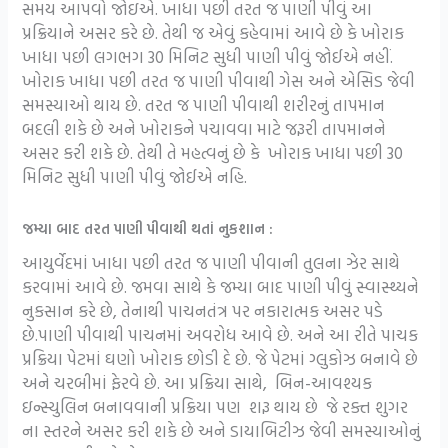
સમય આપવો જોઇએ. ખાધા પછી તરત જ પાણી પીવું આ
પ્રક્રિયાને અસર કરે છે. તેથી જ એવું કહેવામાં આવે છે કે ખોરાક
ખાધા પછી લગભગ 30 મિનિટ સુધી પાણી પીવું જોઈએ નહીં.
ખોરાક ખાધા પછી તરત જ પાણી પીવાથી ગેસ અને એસિડ જેવી
સમસ્યાઓ થાય છે. તરત જ પાણી પીવાથી શરીરનું તાપમાન
બદલી શકે છે અને ખોરાકને પચાવવા માટે જરૂરી તાપમાનને
અસર કરી શકે છે. તેથી તે મહત્વનું છે કે ખોરાક ખાધા પછી 30
મિનિટ સુધી પાણી પીવું જોઈએ નહિ.
જમ્યા બાદ તરત પાણી પીવાથી થતાં નુકશાન :
આયુર્વેદમાં ખાધા પછી તરત જ પાણી પીવાની તુલના ઝેર સાથે
કરવામાં આવે છે. જમવા સાથે કે જમ્યા બાદ પાણી પીવું સ્વાસ્થ્યને
નુકસાન કરે છે, તેનાથી પાચનતંત્ર પર નકારાત્મક અસર પડે
છે.પાણી પીવાથી પાચનમાં અવરોધ આવે છે. અને આ રીતે પાચક
પ્રક્રિયા પેટમાં ઘણો ખોરાક છોડી દે છે. જે પેટમાં ગ્લુકોઝ બનાવે છે
અને ચરબીમાં ફેરવે છે. આ પ્રક્રિયા સાથે, બિન-આવશ્યક
ઇન્સ્યુલિન બનાવવાની પ્રક્રિયા પણ શરૂ થાય છે જે રક્ત શુગર
ના સ્તરને અસર કરી શકે છે અને ડાયાબિટીઝ જેવી સમસ્યાઓનું