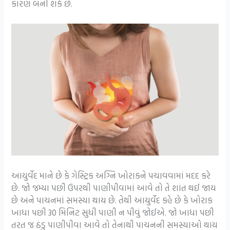
કારણ બની શકે છે.
આયુર્વેદ માને છે કે ગેસ્ટ્રિક અગ્નિ ખોરાકને પચાવવામાં મદદ કરે
છે. જો જમ્યા પછી ઉપરથી પાણીપીવામાં આવે તો તે શાંત થઈ જાય
છે અને પાચનમાં સમસ્યા થાય છે. તેથી આયુર્વેદ કહે છે કે ખોરાક
ખાધા પછી 30 મિનિટ સુધી પાણી ન પીવું જોઈએ. જો ખાધા પછી
તરત જ ઠંડુ પાણીપીવા આવે તો તેનાથી પાચનની સમસ્યાઓ થાય