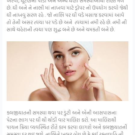
ખરવા, ઘૂંટણની પીડા અને અન્ય ઘણી સમસ્યાઓથી રાહત મળે
છે. ઘી અને ને નાભી માં નાખવા માટે ડ્રોપર નો ઉપયોગ કરવો જેથી
ઘી નાખવુ સરળ રહે . જો નાભિ પર ઘી વડે મસાજ કરવામાં આવે
તો તેની અસર ત્વચા પર પડે છે અને ત્વચામાં નમી રહે છે. નમી ની
સાથે ચહેરાની ત્વચા પણ શુદ્ધ બને છે અને ચમકતી બને છે.
કબજીયાતની સમસ્યા થવા પર ડુંટી અને એની આસપાસના
પેટના ભાગ પર ઘી થી થોડી વાર માલિશ કરો. આ માલિશથી
પાચન ક્રિયા વ્યવસ્થિત રીતે કામ કરવા લાગશે અને કબજીયાતની
સમસ્યા દૂર થઇ જશે. નાભિને ખબર હોય છે કે કઈ રક્તવાહિ ની