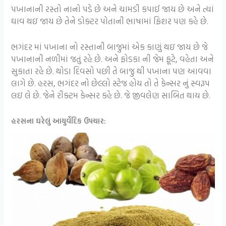
પખાનાની રસ્તો નાનો પડે છે અને ચામડી કપાઈ જાય છે અને ત્યાં
ઘાવ થઇ જાય છે તેને ડોક્ટર પોતાની ભાષામાં ફિશર પણ કહે છે.
ભગંદર માં પખાના નો રસ્તાની બાજુમાં એક કાણું થઇ જાય છે જે
પખાનાની નળીમાં જતું રહે છે. અને ફોડકા ની જેમ ફૂટે, વહેતા અને
સુકાતા રહે છે. થોડા દિવસો પછી તે બાજુ થી પખાના પણ આવવા
લાગે છે. હરસ, ભગંદર નો છેલ્લો સ્ટેજ હોય તો તે કેન્સર નું સ્વરૂપ
લઇ લે છે. જેને રીક્ટમ કેન્સર કહે છે. જે જીવલેણ સાબિત થાય છે.
હરસના ઘરેલું આયુર્વેદિક ઉપચાર: