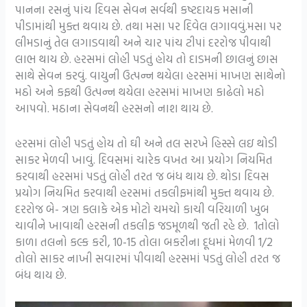
પાનના રસનું પાંચ દિવસ સેવન સર્વથી કષ્ટદાયક મસાની
પીડામાંથી મુક્ત થવાય છે. તથા મસા પર દિવેલ લગાવવું.મસા પર
લીમડાનું તેલ લગાડવાથી અને ચાર પાંચ ટીપાં દરરોજ પીવાથી
લાભ થાય છે. હરસમાં લોહી પડતું હોય તો દાડમની છાલનું છાસ
સાથે સેવન કરવું. વાયુની ઉત્પન્ન થયેલા હરસમાં માખણ સાથેનો
મઠો અને કફથી ઉત્પન્ન થયેલા હરસમાં માખણ કાઢેલો મઠો
આપવો. મઠાના સેવનથી હરસનો નાશ થાય છે.
હરસમાં લોહી પડતું હોય તો ઘી અને તલ સરખે હિસ્સે લઇ થોડી
સાકર મેળવી ખાવું. દિવસમાં ચારેક વખત આ પ્રયોગ નિયમિત
કરવાથી હરસમાં પડતું લોહી તરત જ બંધ થાય છે. થોડા દિવસ
પ્રયોગ નિયમિત કરવાથી હરસમાં તકલીફમાંથી મુક્ત થવાય છે.
દરરોજ બે- ત્રણ કલાકે એક મોટો ચમચો કાચી વરિયાળી ખુબ
ચાવીને ખાવાથી હરસની તકલીફ જડમૂળથી જતી રહે છે. 1તોલો
કાળા તલનો કલ્ક કરી, 10-15 તોલા બકરીના દૂધમાં મેળવી 1/2
તોલો સાકર નાખી સવારમાં પીવાથી હરસમાં પડતું લોહી તરત જ
બંધ થાય છે.