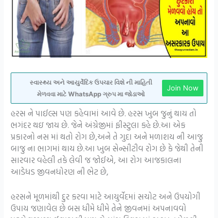
સ્વાસ્થ્ય અને આયુર્વેદિક ઉપચાર વિશે ની માહિતી
Join Now
મેળવવા માટે WhatsApp ગ્રુપ મા જોડાઓ
હરસ ને પાઈલ્સ પણ કહેવામાં આવે છે. હરસ ખુબ જુનું થાય તો
ભગંદર થઇ જાય છે. જેને અંગ્રેજીમાં ફીસ્ટુલા કહે છે.આ એક
પ્રકારનો નસ માં થતો રોગ છે,અને તે ગુદા અને મળાશય ની આજુ
બાજુ ના ભાગમાં થાય છે.આ ખુબ સેન્સીટીવ રોગ છે કે જેથી તેની
સારવાર વહેલી તકે લેવી જ જોઈએ, આ રોગ આજકાલના
આડેધડ જીવનધોરણ ની ભેટ છે,
હરસને મૂળમાંથી દુર કરવા માટે આયુર્વેદમાં સચોટ અને ઉપયોગી
ઉપાય જણાવેલ છે બસ ધીમે ધીમે તેને જીવનમાં અપનાવવો