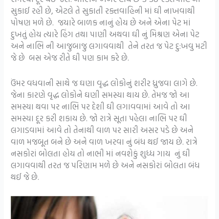
સુકાઈ રહી છે, એટલે તે સુકાતી રક્તવાહિની માં ઘી નાખવાથી
પોષણ મળે છે. જયારે બાળક નાનું હોય છે અને એના પેટ માં
દુખતું હોય ત્યારે હિંગ તથા પાણી અથવા ઘી નું મિશ્રણ એના પેટ
અને નાભિ ની આજુબાજુ લગાવવાથી તેને તરત જ પેટ દુ:ખવુ મટી
જે છે બસ એજ રીતે ઘી પણ કામ કરે છે.
ઉંમર વધવાની સાથે જ ઘણા વૃદ્ધ લોકોનું શરીર ધ્રુજવા લાગે છે.
જેના કારણે વૃદ્ધ લોકોને ઘણી સમસ્યા થાય છે. તેમજ જો આ
સમસ્યા થવા પર નાભિ પર દેશી ઘી લગાવવામાં આવે તો આ
સમસ્યા દૂર કરી શકાય છે. જો રાત્રે સૂતા પહેલા નાભિ પર ઘી
લગાડવામાં આવે તો તેનાથી વાળ પર સારી અસર પડે છે અને
વાળ મજબૂત બને છે અને વાળ ખરવા નું બંધ થઈ જાય છે. રાત્રે
નસકોરાં બોલતા હોય તો નાભી માં નવશેકું શુધ્ધ ગાય નું ઘી
લગાવવાથી તરત જ પરિણામ મળે છે અને નસકોરાં બોલતા બંધ
થઈ જે છે.