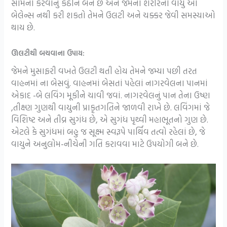
સામનો કરવાનું કઠીન બને છે અને જેમના શરીરનો વાયુ આ
બેલેન્સ નથી કરી શકતો તેમને ઉલટી અને ચક્કર જેવી સમસ્યાઓ
થાય છે.
ઊલટીથી બચવાના ઉપાય:
જેમને મુસાફરી વખતે ઉલટી થતી હોય તેમને જમ્યા પછી તરત
વાહનમાં ના બેસવું. વાહનમાં બેસતાં પહેલાં નાગરવેલના પાનમાં
એકાદ -બે લવિંગ મૂકીને ચાવી જવાં. નાગરવેલનું પાન તેના ઉષ્ણ
,તીક્ષ્ણ ગુણથી વાયુની પ્રાકૃતગતિને જાળવી રાખે છે. લવિંગમાં જે
વિશિષ્ટ અને તીવ્ર સુગંધ છે, એ સુગંધ પૃથ્વી મહાભૂતનો ગુણ છે.
એટલે કે સુગંધમાં બહુ જ સૂક્ષ્મ સ્વરૂપે પાર્થિવ તત્વો રહેલાં છે, જે
વાયુને અનુલોમ-નીચેની ગતિ કરાવવા માટે ઉપયોગી બને છે.