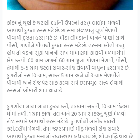
કોકમનું ચૂર્ણ કે ચટણી દહીંની ઉપરની તર (મલાઈ)માં મેળવી
ખાવાથી દુઝતા હરસ મટે છે. છાસમાં ઇંદ્રજવનું ચૂર્ણ મેળવી
પીવાથી દુઝતા હરસ મટે છે. મીઠા લીમડાનાં પાનને પાણી સાથે
પીસી, ગાળીને પીવાથી દુઝતા હરસ મટે છે. હરસમાં લોહી પડતું
હોય તો વડના સૂકાં પાનની રાખ માખણમાં કાલવી મળમાર્ગમાં
લેપ કરવો. 60 ગ્રામ અજમો 60 ગ્રામ જુના ગોળમાં મેળવી, પીસી,
તેમાંથી 5-5 ગ્રામ જેટલો સવાર-સાંજ લેવાથી વાયુના હરસ મટે છે.
ડુંગરીનો રસ 10 ગ્રામ, સાકર 5 ગ્રામ અને ઘી 3 ગ્રામ મેળવીને
પીવાથી અને રોજ પેટ સાફ કરવા રાત્રે ઇસપગુલ સત્ત્વ લેવાથી
હરસની બીમારી શાંત થાય છે.
ડુંગળીના નાના નાના ટુકડા કરી, તડકામાં સુકવી, 10 ગ્રામ જેટલા
ધીમાં તળી, 1 ગ્રામ કાળા તલ અને 20 ગ્રામ સાકરનું ચૂર્ણ મેળવી
રોજ સવારે ખાવાથી હરસ મટે છે. ડુંગળીની બારીક કાતરી
કરી,દહીંમાં મેળવી, તેમાં જરૂર પ્રમાણે મીઠું મેળવી રોજ સવારે
ખાવાથી દુઝતા મસાનો રક્તસ્ત્રાવ બંધ થાય છે, શોચશુદ્ધિ થાય છે