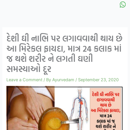
દેશી ઘી નાભિ પર લગાવવાથી થાય છે
આ મિરેકલ ફાયદા, માત્ર 24 કલાક માં
જ થશે શરીર ને લગતી ઘણી
સમસ્યાઓ દૂર
Leave a Comment
/ By
Ayurvedam
/
September 23, 2020