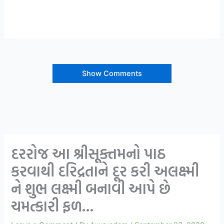
Show Comments
દરરોજ આ શ્રીસૂક્તમનો પાઠ
કરવાથી દરિદ્રતાને દૂર કરી અલક્ષ્મી
ને શુભ લક્ષ્મી બનાવી આપે છે
ચમત્કારી ફળ…