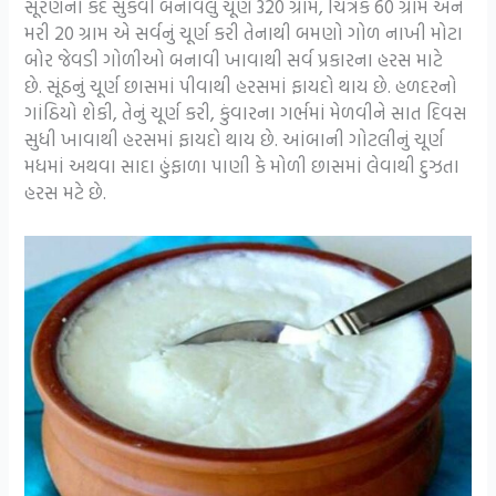
સૂરણનો કંદ સુકવી બનાવેલું ચૂર્ણ 320 ગ્રામ, ચિત્રક 60 ગ્રામ અને
મરી 20 ગ્રામ એ સર્વનું ચૂર્ણ કરી તેનાથી બમણો ગોળ નાખી મોટા
બોર જેવડી ગોળીઓ બનાવી ખાવાથી સર્વ પ્રકારના હરસ માટે
છે. સૂંઠનું ચૂર્ણ છાસમાં પીવાથી હરસમાં ફાયદો થાય છે. હળદરનો
ગાંઠિયો શેકી, તેનું ચૂર્ણ કરી, કુંવારના ગર્ભમાં મેળવીને સાત દિવસ
સુધી ખાવાથી હરસમાં ફાયદો થાય છે. આંબાની ગોટલીનું ચૂર્ણ
મધમાં અથવા સાદા હુંફાળા પાણી કે મોળી છાસમાં લેવાથી દુઝતા
હરસ મટે છે.