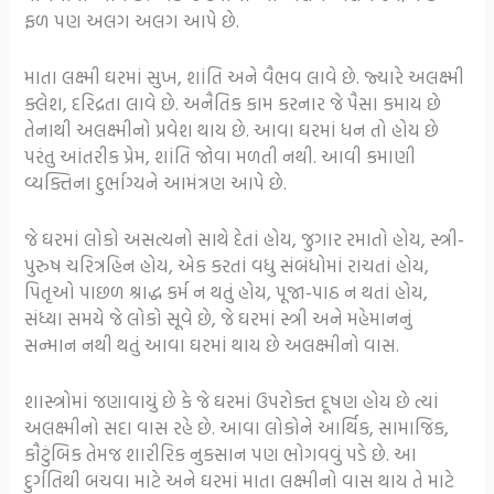
ફળ પણ અલગ અલગ આપે છે.
માતા લક્ષ્મી ઘરમાં સુખ, શાંતિ અને વૈભવ લાવે છે. જ્યારે અલક્ષ્મી
ક્લેશ, દરિદ્રતા લાવે છે. અનૈતિક કામ કરનાર જે પૈસા કમાય છે
તેનાથી અલક્ષ્મીનો પ્રવેશ થાય છે. આવા ઘરમાં ધન તો હોય છે
પરંતુ આંતરીક પ્રેમ, શાંતિ જોવા મળતી નથી. આવી કમાણી
વ્યક્તિના દુર્ભાગ્યને આમંત્રણ આપે છે.
જે ઘરમાં લોકો અસત્યનો સાથે દેતાં હોય, જુગાર રમાતો હોય, સ્ત્રી-
પુરુષ ચરિત્રહિન હોય, એક કરતાં વધુ સંબંધોમાં રાચતાં હોય,
પિતૃઓ પાછળ શ્રાદ્ધ કર્મ ન થતું હોય, પૂજા-પાઠ ન થતાં હોય,
સંધ્યા સમયે જે લોકો સૂવે છે, જે ઘરમાં સ્ત્રી અને મહેમાનનું
સન્માન નથી થતું આવા ઘરમાં થાય છે અલક્ષ્મીનો વાસ.
શાસ્ત્રોમાં જણાવાયું છે કે જે ઘરમાં ઉપરોક્ત દૂષણ હોય છે ત્યાં
અલક્ષ્મીનો સદા વાસ રહે છે. આવા લોકોને આર્થિક, સામાજિક,
કૌટુંબિક તેમજ શારીરિક નુકસાન પણ ભોગવવું પડે છે. આ
દુર્ગતિથી બચવા માટે અને ઘરમાં માતા લક્ષ્મીનો વાસ થાય તે માટે