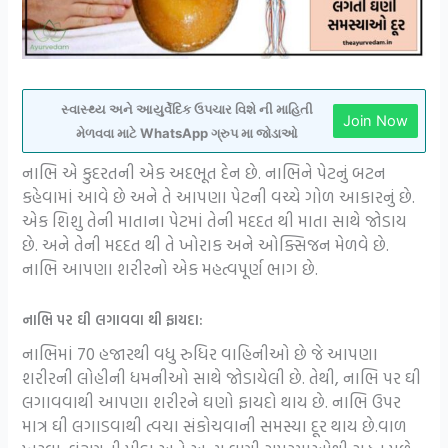
સ્વાસ્થ્ય અને આયુર્વેદિક ઉપચાર વિશે ની માહિતી
Join Now
મેળવવા માટે WhatsApp ગ્રુપ મા જોડાઓ
નાભિ એ કુદરતની એક અદભૂત દેન છે. નાભિને પેટનું બટન
કહેવામાં આવે છે અને તે આપણા પેટની વચ્ચે ગોળ આકારનું છે.
એક શિશુ તેની માતાના પેટમાં તેની મદદત થી માતા સાથે જોડાય
છે. અને તેની મદદત થી તે ખોરાક અને ઓક્સિજન મેળવે છે.
નાભિ આપણા શરીરનો એક મહત્વપૂર્ણ ભાગ છે.
નાભિ પર ઘી લગાવવા થી ફાયદા:
નાભિમાં 70 હજારથી વધુ રુધિર વાહિનીઓ છે જે આપણા
શરીરની લોહીની ધમનીઓ સાથે જોડાયેલી છે. તેથી, નાભિ પર ઘી
લગાવવાથી આપણા શરીરને ઘણો ફાયદો થાય છે. નાભિ ઉપર
માત્ર ઘી લગાડવાથી ત્વચા સંકોચવાની સમસ્યા દૂર થાય છે.વાળ