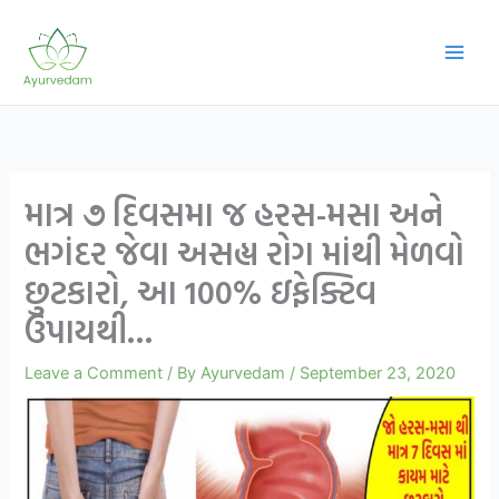
Skip
to
content
માત્ર ૭ દિવસમા જ હરસ-મસા અને
ભગંદર જેવા અસહ્ય રોગ માંથી મેળવો
છુટકારો, આ 100% ઇફેક્ટિવ
ઉપાયથી…
Leave a Comment
/ By
Ayurvedam
/
September 23, 2020