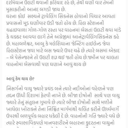
દરમિયાન ઉલટી થવાની ફરિયાદ રહે છે, તેથી ઘણી વાર તેમની
મુસાફરીનો આનંદ બગડી જાય છે.
ઘરના કોઈ સભ્યને ટ્રાવેલિંગ સિકનેસ હોવાનો વિચાર આવતાં
પ્રવાસનો મૂડ ઘણીવાર ઉડી જતો હોય છે. હિલ સ્ટેશનની
ચઢાઇવાળા ગોળ-ગોળ રસ્તા પર વાહનમાં બેસતાં ઉલટી થવા માંડે
કે ચક્કર આવવા લાગે તેને અંગ્રેજીમાં આનેટ્રાવેલિંગસિકનેસ કહે
છે. મહાબળેશ્વર, આબુ કે મલેશિયાના જેન્ટિંગ હાઈલેન્ડ જેવા
હિલસ્ટેશન જવા માટે બસ જ્યારે ઉપર ચઢે છે ત્યારે બસમાં એકાદ
– બે પેસેન્જરને તો ઉલટી શરૂ થઈ જતી હોય છે.જમીન પર ચાલતાં
વાહનોમાં બેસવાથી પણ ઘણાને આવું થાય છે
આવું કેમ થાય છે?
નિસર્ગનો વાયુ જ્યારે પ્રચંડ બને ત્યારે નદીઓનાં વહેણને પણ
તદ્દન ઊંધી દિશામાં ફેરવી નાખે છે. બીજા દોષોની સાથે પણ વાયુ
જ્યારે તેનું સંતુલન ગુમાવે છે ત્યારે બીજા દોષોની સાથે મળીને
ખાધેલા ખોરાકને તેના નિશ્ચિત માર્ગમાંથી ચલિત કરીને ઊર્ધ્વમાર્ગે
ઉપરથી બળપૂર્વક બહાર ધકેલી દે છે. વાહનોની ગતિ જ્યારે વધે છે
ત્યારે સ્વાભાવિકપણે માનવશરીરને બહારના કુદરતના વાયુનો