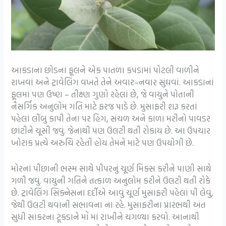
આકડાના છોડનાં ફૂલને એક પાતળા કપડામાં પોટલી વાળીને
રાખવાં અને ટ્રાવેલિંગ વખતે તેને અવાર–નવાર સુંઘવાં. આકડાનાં
ફૂલમાં પણ ઉષ્ણ – તીક્ષ્ણ ગુણો રહેલાં છે, જે વાયુને પોતાની
નૈસર્ગિક અનુલોમ ગતિ માટે ફરજ પાડે છે. મુસાફરી શરૂ કરતાં
પહેલાં લીંબુ કાપી તેના પર હિંગ, સંચળ અને કાળા મરીનો પાવડર
છાંટીને ચૂસી જવું. જેનાથી પણ ઉલટી થતી રોકાય છે. આ ઉપચાર
ખોરાક પ્રત્યે અરુચિ રહેતી હોય તેમને માટે પણ ઉપયોગી છે.
મોરનાં પીંછાની ભસ્મ સાથે પીપરનું ચૂર્ણ મિક્સ કરીને પાણી સાથે
ગળી જવું. વાયુની ગતિને તત્કાળ અનુલોમ કરીને ઉલટી થતી રોકે
છે. ટ્રાવેલિંગ સિક્નેસના દર્દીએ આવું ચૂર્ણ મુસાફરી પહેલાં પી લેવું,
જેથી ઉલટી થવાની સંભાવના ના રહે. મુસાફરીના પ્રારંભથી અંત
સુધી સાકરના ટૂકડાને મોં માં રાખીને ચગળ્યા કરવો. આનાથી