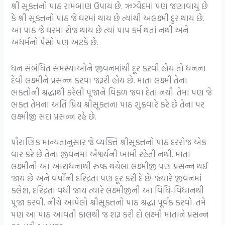
શ્રી સૂક્તનો પાઠ રામબાણ ઉપાય છે. ઋગ્વેદમાં પણ જણાવાયું છે
કે શ્રી સૂક્તનો પાઠ જે ઘરમાં થાય છે ત્યાંથી અલક્ષ્મી દુર થાય છે.
આ પાઠ જે ઘરમાં રોજ થાય છે ત્યાં પાપ કર્મ થતાં નથી અને
અધર્મનો પૈસો પણ અટકે છે.
ધન સંબંધિત સમસ્યાઓને જીવનમાંથી દૂર કરવી હોય તો ધનના
દેવી લક્ષ્મીને પ્રસન્ન કરવા જરૂરી હોય છે. માતા લક્ષ્મી તેના
ભક્તોની શ્રદ્ધાથી કરેલી પૂજાને વિફળ જવા દેતાં નથી. તેમાં પણ જે
ભક્ત તેમના અતિ પ્રિય શ્રીસૂક્તના પાઠ શુક્રવારે કરે છે તેના પર
લક્ષ્મીજી સદા પ્રસન્ન રહે છે.
પૌરાણિક માન્યતાનુસાર જે વ્યક્તિ શ્રીસૂક્તનો પાઠ દરરોજ એક
વાર કરે છે તેના જીવનમાં ઐશ્વર્યની ખામી રહેતી નથી. માતા
લક્ષ્મીની આ આરાધનાથી રુષ્ઠ થયેલા લક્ષ્મીજી પણ પ્રસન્ન થઈ
જાય છે અને વર્ષોની દરિદ્રતા પણ દૂર કરી દે છે. જ્યારે જીવનમાં
ક્લેશ, દરિદ્રતા વધી જાય ત્યારે લક્ષ્મીજીની આ વિધિ-વિધાનથી
પૂજા કરવી. નીચે આપેલો શ્રીસૂક્તનો પાઠ શ્રદ્ધા પૂર્વક કરવો. તમે
પણ આ પાઠ આવતી કાલથી જ શરૂ કરી દો લક્ષ્મી માતાને પ્રસન્ન