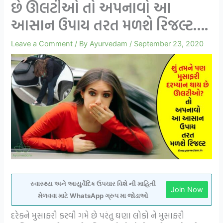
છે ઊલટીઓ તો અપનાવો આ
આસાન ઉપાય તરત મળશે રિજલ્ટ….
Leave a Comment
/ By
Ayurvedam
/
September 23, 2020
સ્વાસ્થ્ય અને આયુર્વેદિક ઉપચાર વિશે ની માહિતી
Join Now
મેળવવા માટે WhatsApp ગ્રુપ મા જોડાઓ
દરેકને મુસાફરી કરવી ગમે છે પરંતુ ઘણા લોકો ને મુસાફરી