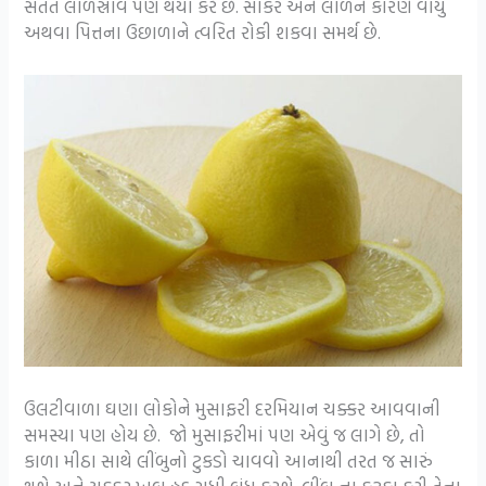
સતત લાળસ્રાવ પણ થયા કરે છે. સાકર અને લાળને કારણે વાયુ
અથવા પિત્તના ઉછાળાને ત્વરિત રોકી શકવા સમર્થ છે.
ઉલટીવાળા ઘણા લોકોને મુસાફરી દરમિયાન ચક્કર આવવાની
સમસ્યા પણ હોય છે. જો મુસાફરીમાં પણ એવું જ લાગે છે, તો
કાળા મીઠા સાથે લીંબુનો ટુકડો ચાવવો આનાથી તરત જ સારું