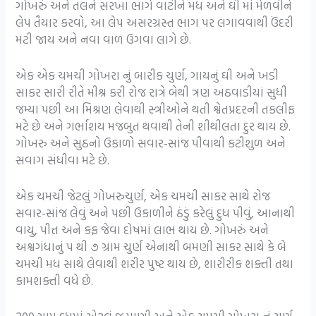
ગોખરું અને તલને સરખા ભાગે વાટીને મધ અને ઘી માં મેળવીને
લેપ તૈયાર કરવો, આ લેપ અસરગ્રસ્ત ભાગ પર લગાવવાથી ઉંદરી
મટી જાય અને નવા વાળ ઉગવા લાગે છે.
એક એક ચમચી ગોખરા નું બારીક ચુર્ણ, ગાયનું ઘી અને ખડી
સાકર સારી રીતે મીશ્ર કરી રોજ રાત્રે બેથી ત્રણ અઠવાડીયાં સુધી
જમ્યા પછી આ મિશ્રણ લેવાથી સ્ત્રીઓને થતી શ્વેતપ્રદરની તકલીફ
મટે છે અને ગર્ભાશય મજબુત થવાથી તેની શીથીલતા દુર થાય છે.
ગોખરુ અને સુંઠનો ઉકાળો સવાર-સાંજ પીવાથી કટીશુળ અને
સવાગ સંધીવા મટે છે.
એક ચમચી જેટલું ગોખરુચુર્ણ, એક ચમચી સાકર સાથે રોજ
સવાર-સાંજ લેવું અને પછી ઉકાળીને ઠંડું કરેલું દુધ પીવું, આનાથી
વાયુ, પીત્ત અને કફ જેવા દોષમાં લાભ થાય છે. ગોખરું અને
અશ્વગંધાનું પ થી ૭ ગ્રામ ચુર્ણ એનાથી બમણી સાકર સાથે કે બે
ચમચી મધ સાથે લેવાથી શરીર પુષ્ટ થાય છે, શારીરીક શક્તી તથા
કામશક્તી વધે છે.