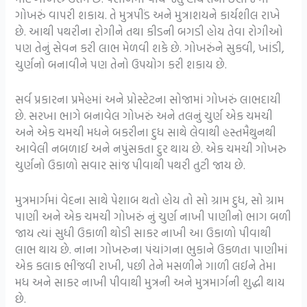
ગોખરું વાપરી શકાય. તે મુત્રપીંડ અને મુત્રાશયને કાર્યશીલ રાખે
છે. આથી પથરીના રોગીને તથા કીડની બગડી હોય તેવા રોગીઓ
પણ તેનું સેવન કરી લાભ મેળવી શકે છે. ગોખરુંને સુકવી, ખાંડી,
ચુર્ણનો બનાવીને પણ તેનો ઉપયોગ કરી શકાય છે.
સર્વ પ્રકારના પ્રમેહમાં અને પ્રોસ્ટેટના સોજામાં ગોખરું લાભદાયી
છે. સરખા ભાગે બનાવેલ ગોખરું અને તલનું ચુર્ણ એક ચમચી
અને એક ચમચી મધને બકરીના દુધ સાથે લેવાથી હસ્તમૈથુનથી
આવેલી નબળાઈ અને નપુંસકતા દુર થાય છે. એક ચમચી ગોખરુ
ચુર્ણનો ઉકાળો સવાર સાંજ પીવાથી પથરી તુટી જાય છે.
મુત્રમાર્ગમાં વેદના સાથે પેશાબ થતો હોય તો સો ગ્રામ દુધ, સો ગ્રામ
પાણી અને એક ચમચી ગોખરું નું ચુર્ણ નાખી પાણીનો ભાગ બળી
જાય ત્યાં સુધી ઉકાળી થોડી સાકર નાખી આ ઉકાળો પીવાથી
લાભ થાય છે. નાના ગોખરુના પંચાંગના ભુકાને ઉકળતા પાણીમાં
એક કલાક ભીંજવી રાખી, પછી તેને મસળીને ગાળી લઈને તેમા
મધ અને સાકર નાખી પીવાથી મુત્રની અને મુત્રમાર્ગની શુદ્ધી થાય
છે.