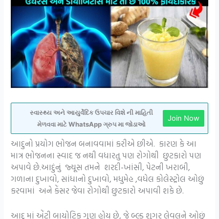
સ્વાસ્થ્ય અને આયુર્વેદિક ઉપચાર વિશે ની માહિતી
Join Now
મેળવવા માટે WhatsApp ગ્રુપ મા જોડાઓ
આદુનો પ્રયોગ ભોજન બનાવવામાં કરીએ છીએ. કારણ કે આ
માત્ર ભોજનના સ્વાદ જ નથી વધારતુ પણ રોગોથી છુટકારો પણ
અપાવે છે.આદુંનું જ્યૂસ તમને શરદી-ખાંસી, પેટની ખરાબી,
ગળાના દુખાવો, સાંધાનો દુખાવો, મધુમેહ ,વધેલ કોલેસ્ટ્રોલ ઓછું
કરવામાં અને કેંસર જેવા રોગોથી છુટકારો અપાવી શકે છે.
આદુ માં એંટી બાયોટિક ગુણ હોય છે, જે બ્લ્ડ શુગર લેવલને ઓછું