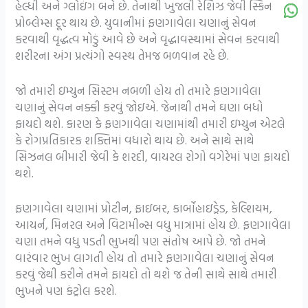
હેલ્ધી અને ગ્લોઇંગ બને છે. તેનાથી ખુજલી રેશિઝ જેવી સ્કિન
પ્રોબ્લેમ્સ દૂર થાય છે. યુવાનીમાં ફણગાવેલા ચણાનું સેવન
કરવાથી વૃદ્ધત્વ મોડું આવે છે અને વૃદ્ધાવસ્થામાં સેવન કરવાથી
શરીરના અંગ પ્રત્યંગો સ્વસ્થ તેમજ બળવાન રહે છે.
જો તમારી ઇમ્યુન સિસ્ટમ નબળી હોય તો તમારે ફણગાવેલા
ચણાનું સેવન નક્કી કરવું જોઇએ. જેનાથી તમને ઘણા બધો
ફાયદો થશે. કારણ કે ફણગાવેલા ચણામાંથી તમારી ઇમ્યુન એટલે
કે રોગપ્રતિકારક શક્તિમાં વધારો થાય છે. અને સાથે સાથે
સિઝનલ બીમારી જેવી કે શરદી, વાયરલ રોગો વગેરેમાં પણ ફાયદો
થશે.
ફણગાવેલા ચણામાં પ્રોટીન, ફાઇબર, કાર્બોહાઇડ્રેડ, કેલ્શિયમ,
આયર્ન, મિનરલ અને વિટામીન્સ વધુ માત્રામાં હોય છે. ફણગાવેલા
ચણા તમને વધુ પડતી ભુખથી પણ સંતોષ આપે છે. જો તમને
વારંવાર ભુખ લાગતી હોય તો તમારે ફણગાવેલા ચણાનું સેવન
કરવું જેથી કરીને તમને ફાયદો તો થશે જ તેની સાથે સાથે તમારી
ભુખને પણ કંટ્રોલ કરશે.