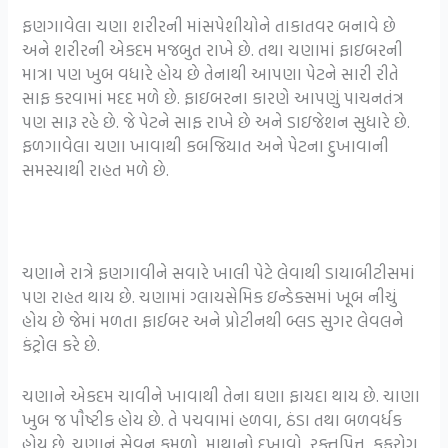
ફણગાવેલા ચણા શરીરની માંસપેશીયોને તાકાતવર બનાવે છે
અને શરીરની એકદમ મજબુત રાખે છે. તથા ચણામાં ફાઇબરની
માત્રા પણ ખુબ વધારે હોય છે તેનાથી આપણા પેટને સારી રીતે
સાફ કરવામાં મદદ મળે છે. ફાઇબરના કારણે આપણું પાચનતંત્ર
પણ સારૂ રહે છે. જે પેટને સાફ રાખે છે અને ડાઇજેશન સુધારે છે.
ફળગાવેલા ચણા ખાવાથી કબજિયાત અને પેટના દુખાવાની
સમસ્યાથી રાહત મળે છે.
ચણાને રાત્રે ફણગાવીને સવારે ખાલી પેટે લેવાથી ડાયાબીટીસમાં
પણ રાહત થાય છે. ચણામાં ગ્લાયસેમિક ઇન્ડેક્સમાં ખૂબ નીચું
હોય છે જેમાં મળતા ફાઈબર અને પ્રોટીનથી બ્લડ સુગર લેવલને
કંટ્રોલ કરે છે.
ચણાને એકદમ ચાવીને ખાવાથી તેના ઘણા ફાયદા થાય છે. ચાણા
ખુબ જ પૌષ્ટીક હોય છે. તે પચવામાં હળવા, ઠંડા તથા બળવર્ધક
હોય છે. ચણાનું સેવન કમળો, માથાનો દુખાવો, રક્તપિત્ત, કફરોગ