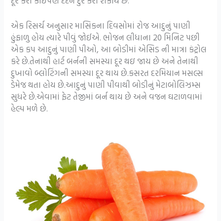
દૂર કરી કોઈપણ દર્દને દુર કરી શકાય છે.
એક રિસર્ચ અનુસાર માસિકના દિવસોમાં રોજ આદુનું પાણી
હુંફાળુ હોય ત્યારે પીવું જોઈએ. ભોજન લીધાના 20 મિનિટ પછી
એક કપ આદુનું પાણી પીઓ, આ બોડીમાં એસિડ ની માત્રા કંટ્રોલ
કરે છે.તેનાથી હાર્ટ બર્નની સમસ્યા દૂર થઇ જાય છે અને તેનાથી
દુખાવો બ્લોટિંગની સમસ્યા દૂર થાય છે.કસરત દરમિયાન મસલ્સ
ડેમેજ થતા હોય છે.આદુનું પાણી પીવાથી બોડીનું મેટાબોલિઝમ્સ
સુધરે છે.એવામાં ફેટ તેજીમાં બર્ન થાય છે અને વજન ઘટાળવામાં
હેલ્પ મળે છે.