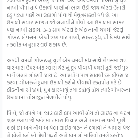
200 ગ્રામ દુધમાં એટલું જ પાણી અને એક ચમચી ગોખરા નું ચુર્ણ
નાખી ધીમા તાપે ઉકાળી પાણીનો ભાગ ઉડી જાય એટલે ઉતારી
ઠંડુ પડ્યા પછી આ ઉકાળો પીવાથી મૈથુનશક્તી વધે છે. આ
ઉકાળો સવાર-સાંજ તાજો બનાવીને પીવો. આ ઉકાળમાં સાકર
પણ નાખી શકાય. ૩-૩ ગ્રામ એટલે કે એક નાની ચમચી જેટલું
ગોખરું દીવસમાં બે થી ત્રણ વાર પાણી, સાકર, દુધ, ઘી કે મધ સાથે
તકલીફ અનુસાર લઈ શકાય છે.
અડધી ચમચી ગોખરુંનું ચુર્ણ એક ચમચી મધ સાથે દીવસમાં ત્રણ
વાર ચાટી ઉપર એક ગ્લાસ ઘેટીનું દૂધ પીવાથી પથરી તુટી જઈ મુત્ર
માર્ગે બહાર નીકળી જાય છે. આ પ્રયોગ માત્ર સાતથી દસ દીવસ જ
કરવા. ગોખરુને દુધમાં ઉકાળો કરીને પીવાથી રક્તપીત્ત મટે છે.
કીડનીના સોજામાં, મુત્ર ક્ષારવાળું તથા ડહોળું હોય ત્યારે ગોખરુના
ઉકાળામાં શીલાજીત મેળવીને પીવું.
મિત્રો, જો તમને આ જાણકારી કામ આવી હોય તો લાઇક ના બટન
જરૂર દબાવ જો કમેંટ માં તમારા વિચાર અને તમારા સાવલો પૂછી
શકો છો અને નીચે આપેલા લાઈક બટન ને દબાવો ને અમારા પેજ
ને ફોલો કરી લો જેથી જરૂરી અને કામ ની માહિતી તમને દરરોજ