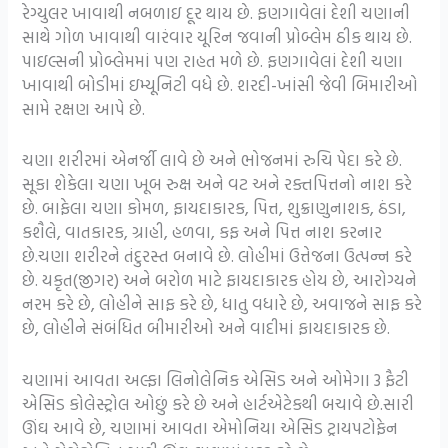
રેગ્યુલર ખાવાથી નબળાઇ દૂર થાય છે. ફણગાવેલાં દેશી ચણાની
સાથે ગોળ ખાવાથી વારંવાર યૂરિન જવાની પ્રોબ્લેમ ઠીક થાય છે.
પાઇલ્સની પ્રોબ્લેમમાં પણ રાહત મળે છે. ફણગાવેલાં દેશી ચણા
ખાવાથી બોડીમાં ઇમ્યૂનિટી વધે છે. શરદી-ખાંસી જેવી બિમારીઓ
સામે રક્ષણ આપે છે.
ચણા શરીરમાં એનર્જી લાવે છે અને ભોજનમાં રુચિ પેદા કરે છે.
સૂકા શેકેલા ચણા ખૂબ રુક્ષ અને વટ અને રક્તપિત્તનો નાશ કરે
છે. બાફેલા ચણા કોમળ, ફાયદાકારક, પિત્ત, શુક્રાણુનાશક, ઠંડા,
કશૈલે, વાતકારક, ગ્રાહી, હળવા, કફ અને પિત્ત નાશ કરનાર
છે.ચણા શરીરને તંદુરસ્ત બનાવે છે. લોહીમાં ઉત્તેજના ઉત્પન્ન કરે
છે. યકૃત(જીગર) અને બરોળ માટે ફાયદાકારક હોય છે, આરોગ્યને
નરમ કરે છે, લોહીને સાફ કરે છે, ધાતુ વધારે છે, અવાજને સાફ કરે
છે, લોહીને સંબંધિત બીમારીઓ અને વાદીમાં ફાયદાકારક છે.
ચણામાં આવતા અલ્ફા લિનોલેનિક એસિડ અને ઓમેગા 3 ફૈટી
એસિડ કોલેસ્ટ્રોલ ઓછું કરે છે અને હાર્ટએટેકથી બચાવે છે.સારી
ઊંઘ આવે છે, ચણામાં આવતા એમોનિયા એસિડ ટ્રાયપટોફેન