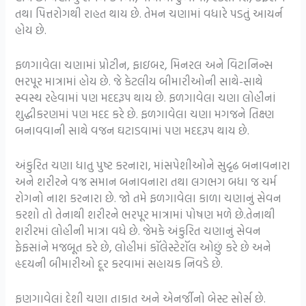
તથા પિત્તરોગથી રાહત થાય છે. તેમન ચણામાં વધારે પડતું આયર્ન
હોય છે.
ફળગાવેલા ચણામાં પ્રોટીન, ફાઇબર, મિનરલ અને વિટાનિન્સ
ભરપૂર માત્રામાં હોય છે. જે કેટલીય બીમારીઓની સાથે-સાથે
સ્વસ્થ રહેવામાં પણ મદદરૂપ થાય છે. ફળગાવેલા ચણા લોહીનાં
શુદ્ધીકરણમાં પણ મદદ કરે છે. ફળગાવેલા ચણા મગજને તિક્ષ્ણ
બનાવવાની સાથે વજન ઘટાડવામાં પણ મદદરૂપ થાય છે.
અંકુરિત ચણા ધાતુ પુષ્ટ કરનારા, માંસપેશીઓને સુદૃઢ બનાવનારા
અને શરીરને વજ્ર સમાન બનાવનારા તથા લગભગ બધા જ ચર્મ
રોગનો નાશ કરનારા છે. જો તમે ફળગાવેલા કાળા ચણાનું સેવન
કરશો તો તેનાથી શરીરને ભરપૂર માત્રામાં પોષણ મળે છે.તેનાથી
શરીરમાં લોહીની માત્રા વધે છે. જેમકે અંકુરિત ચણાનું સેવન
ફેફસાંને મજબૂત કરે છે, લોહીમાં કૉલેસ્ટેરૉલ ઓછું કરે છે અને
હૃદયની બીમારીઓ દૂર કરવામાં સહાયક નિવડે છે.
ફણગાવેલાં દેશી ચણા તાકાત અને એનર્જીનો બેસ્ટ સોર્સ છે.