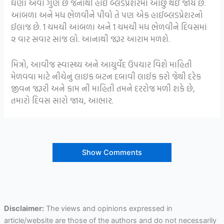
ઘણા એવા ગુણ છે જેનાથી હાઈ બ્લડપ્રેશરમાં ઓછું થઇ જાય છે.
આંબળા અને મધ ભેળવીને પીવો તે પણ એક હાઈબ્લડપ્રેશરનો
ઈલાજ છે. 1 ચમચી આંબળા અને 1 ચમચી મધ ભેળવીને દિવસમાં
૨ વાર સવાર સાંજ લો. આનાથી જરૂર આરામ મળશે.
મિત્રો, આવીજ સ્વાસ્થ્ય અને આયુર્વેદ ઉપચાર વિશે માહિતી
મેળવવા માટે નીચેનું લાઇક બટન દબાવી લાઈક કરો જેથી દરેક
જીવન જરૂરી અને કામ ની માહિતી તમને દરરોજ મળી શકે છે,
તમારો દિવસ સારો જાય, આભાર.
Show Comments
Disclaimer:
The views and opinions expressed in
article/website are those of the authors and do not necessarily