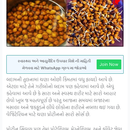
સ્વાસ્થ્ય અને આયુર્વેદિક ઉપચાર વિશે ની માહિતી
Join Now
મેળવવા માટે WhatsApp ગ્રુપ મા જોડાઓ
બદામની તુલનામાં ચણા ઓછી કિંમતમાં વધુ ફાયદો આપે છે.
એટલા માટે તેને ગરીબોનો બદામ પણ કહેવામાં આવે છે. એવું
કહેવામાં આવે છે કે સારા અને સ્વસ્થ શરીર માટે સારો આહાર
લેવો ખૂબ જ મહત્વપૂર્ણ છે પરંતુ આજના સમયમાં બજારના
મસાલા અને જંકફૂડને લીધે લોકોના શરીરને નબળા થઇ ગયા છે.
વેજિટેરિયન માટે ચણા પ્રોટીનનો સારો સોર્સ છે.
પ્રોટીન સિવાય પણ તેમાં પોટેશિયમ, મેગ્નેશિયમ, અને ફૉલેટ જેવા