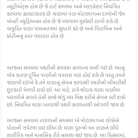
ન્યુટ્રીએંટ્સ હોય છે જે હાર્ટ સમસ્યા અને બ્લડપ્રેશર નિયંત્રિત
કરવામાં ફાયદાકારક છે. ચણામાં પણ મોટાભાગના દાળોની જેમ
એન્ટી ન્યુટ્રિઅન્સ હોય છે જે પચવામાં મુશ્કેલી લાવી શકે છે.
અંકુરિત ચણા પાચનતંત્રમાં સુધારો કરે છે અને વિટામિન અને
પ્રોટીનનું સ્તર વધારતા હોય છે.
આજના સમયમાં પથરીની સમસ્યા સામાન્ય બની ગઈ છે. આનું
એક કારણ દૂષિત પાણીનો વપરાશ પણ હોઈ શકે છે પરંતુ તમને
જણાવી દઈએ કે તમે ચણાનું સેવન કરવાથી પથરીની બીમારીથી
છૂટકારો મેળવી શકો છો. આ માટે, રાત્રે થોડાક ચણા પાણીમાં
પલાળીને સવારે તેની સાથે થોડું મધ મિક્ષ કરીને સેવન કરી શકો
છો. નિયમિત ચણા ખાવાથી પથરી સરળતાથી ઓગળી જાય છે.
આજના સમયમાં તણાવની સમસ્યા એ મોટાભાગના લોકોને
પોતાની ઝપેટમાં લઇ લીધા છે. ઘણા પુરુષો આ તાણને લીધે
શારીરિક અને માનસિક રીતે નબળા થઈ જાય છે. આ કિસ્સામાં,