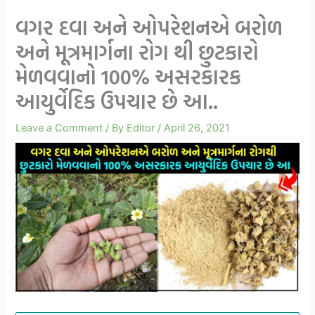
વગર દવા અને ઓપરેશનએ બરોળ
અને મૂત્રમાર્ગના રોગ થી છુટકારો
મેળવવાનો 100% અસરકારક
આયુર્વેદિક ઉપચાર છે આ..
Leave a Comment
/ By
Editor
/
April 26, 2021