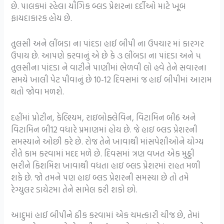
છે. પાલકમાં રહેલા યૌગિક બ્લડ પ્રેશરના દર્દીઓ માટે ખૂબ
ફાયદાકારક હોય છે.
તુલસી અને લીંબડા ના પાંદડા હાઈ બીપી ના ઉપચાર માં કારગર
ઉપાય છે. આપણે કરવાનું એ છે કે ૩ લીંબડા ના પાંદડા અને ૫
તુલસીના પાંદડા ને વાટીને પાણીમાં ભેળવી લો હવે તેને સવારના
સમયે ખાલી પેટ પીવાનું છે 10-12 દિવસમાં જ હાઈ બીપીમાં આરામ
થતો જોવા મળશે.
દહીંમાં પ્રોટીન, કેલ્શ્યિમ, રાઇબોફ્લેવિન, વિટામિન બી6 અને
વિટામિન બી12 વધારે પ્રમાણમાં હોય છે. જે હાઇ બ્લડ પ્રેશરની
સમસ્યાને ઓછી કરે છે. રોજ તેને ખાવાથી માંસપેશીઓને યોગ્ય
રીતે કામ કરવામાં મદદ મળે છે. દિવસમાં ત્રણ વખત એક મુઠ્ઠી
ભરીને કિશમિશ ખાવાથી વધતા હાઇ બ્લડ પ્રેશરમાં રાહત મળી
શકે છે. જો તમને પણ હાઇ બ્લડ પ્રેશરની સમસ્યા છે તો તમે
રેગ્યુલર ડાયેટમા તેને સામેલ કરી શકો છો.
આદુમાં હાઈ બીપીને ઠીક કરવામાં એક ચમત્કારી ચીજ છે, તેમાં