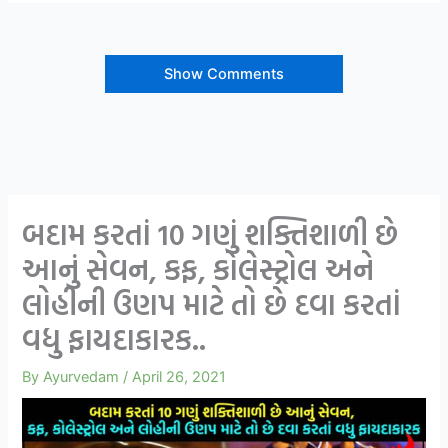
Show Comments
બદામ કરતાં 10 ગણું શક્તિશાળી છે
આનું સેવન, કફ, કોલેસ્ટ્રોલ અને
લોહીની ઉણપ માટે તો છે દવા કરતાં
વધુ ફાયદાકારક..
By
Ayurvedam
/
April 26, 2021