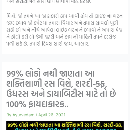
અને સેરોટોનિન સારી ઊંઘ લાવામાં મદદ કરે છે.
મિત્રો, જો તમને આ જાણકારી કામ આવી હોય તો લાઇક ના બટન
જરૂર દબાવ જો કમેંટ માં તમારા વિચાર અને તમારા સાવલો પૂછી
શકો છો અને નીચે આપેલા લાઈક બટન ને દબાવો ને અમારા પેજ
ને ફોલો કરી લો જેથી જરૂરી અને કામ ની માહિતી તમને દરરોજ
મળી શકે છે, તમારો દિવસ સારો જાય, આભાર.
99% લોકો નથી જાણતા આ
શક્તિશાળી રસ વિશે, શરદી-કફ,
ઉધરસ અને ડાયાબિટીસ માટે તો છે
100% ફાયદાકારક..
By
Ayurvedam
/
April 26, 2021