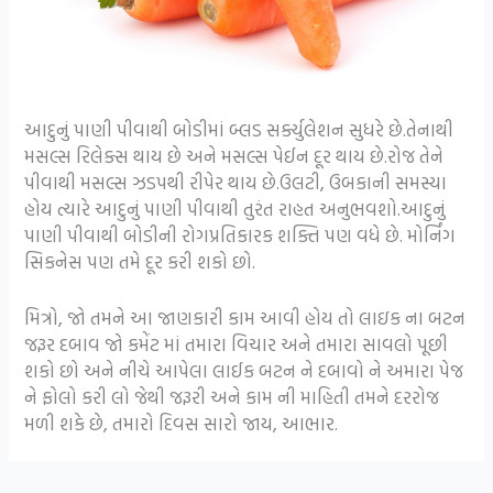
આદુનું પાણી પીવાથી બોડીમાં બ્લડ સર્ક્યુલેશન સુધરે છે.તેનાથી
મસલ્સ રિલેક્સ થાય છે અને મસલ્સ પેઈન દૂર થાય છે.રોજ તેને
પીવાથી મસલ્સ ઝડપથી રીપેર થાય છે.ઉલટી, ઉબકાની સમસ્યા
હોય ત્યારે આદુનું પાણી પીવાથી તુરંત રાહત અનુભવશો.આદુનું
પાણી પીવાથી બોડીની રોગપ્રતિકારક શક્તિ પણ વધે છે. મોર્નિંગ
સિકનેસ પણ તમે દૂર કરી શકો છો.
મિત્રો, જો તમને આ જાણકારી કામ આવી હોય તો લાઇક ના બટન
જરૂર દબાવ જો કમેંટ માં તમારા વિચાર અને તમારા સાવલો પૂછી
શકો છો અને નીચે આપેલા લાઈક બટન ને દબાવો ને અમારા પેજ
ને ફોલો કરી લો જેથી જરૂરી અને કામ ની માહિતી તમને દરરોજ
મળી શકે છે, તમારો દિવસ સારો જાય, આભાર.