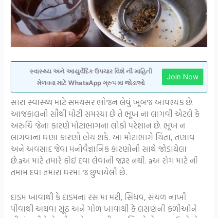
સ્વાસ્થ્ય અને આયુર્વેદિક ઉપચાર વિશે ની માહિતી
Join Now
મેળવવા માટે WhatsApp ગ્રુપ મા જોડાઓ
સારા સ્વાસ્થ્ય માટે સમયસર ભોજન લેવું ખૂબજ આવશ્યક છે.
આજકાલની સૌથી મોટી સમસ્યા છે તે ભૂખ ના લાગવી એટલે કે
અરુચિ જેના કારણે મોટાભાગના લોકો પરેશાન છે. ભૂખ ન
લાગવાના ઘણા કારણો હોય શકે. આ મોટાભાગે ચિંતા, તણાવ
અને અવસાદ જેવા મનોવૈજ્ઞાનિક કારણોની સાથે જોડાયેલા
છે.aઅ માટે તમારે કોઈ દવા લેવાની જરૂર નથી. aઅ રોગ માટે ની
તમામ દવા તમારા ઘરમાં જ છુપાયેલી છે.
દાડમ ખાવાથી કે દાડમના રસ મા મરી, સિંધવ, સંચળ નાખી
પીવાથી અથવા સૂંઠ અને ગોળ ખાવાથી કે લસણની કળીઓને