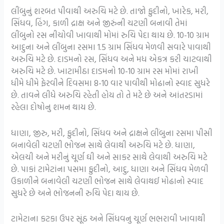
લીંબુનું શરબત પીવાથી અરુચિ મટે છે. તાજો ફુદીનો, ખારેક, મરી,
સિંધવ, હિંગ, કાળી દ્રાક્ષ અને જીરુંની ચટણી બનાવી તેમાં
લીંબુનો રસ નીચોવી ખાવાથી મોમાં રુચિ પેદા થાય છે. 10-10 ગ્રામ
આદુના અને લીંબુના રસમા 1.5 ગ્રામ સિંધવ મેળવી સવારે પાવાથી
અરુચિ મટે છે. દાડમનો રસ, સિંધવ અને મધ એકત્ર કરી ચાટવાથી
અરુચિ મટે છે. ખાટામીઠા દાડમનો 10-10 ગ્રામ રસ મોમાં રાખી
ધીમે ધીમે ફેરવીને દિવસમા 8-10 વાર પાવીથી મોઢાનો સ્વાદ સુધરે
છે. તાવને લીધે અરુચિ રહેતી હોય તો તે મટે છે અને આંતરડામાં
રહેલા દોષોનુ શમન થાય છે.
ધાણા, જીરુ, મરી, ફુદીનો, સિંધવ અને દ્રાક્ષને લીંબુના રસમા પીસી
બનાવેલી ચટણી ભોજન સાથે લેવાથી અરુચિ મટે છે. ધાણા,
એલચી અને મરીનું ચૂર્ણ ઘી અને સાકર સાથે લેવાથી અરુચિ મટે
છે. પાકાં ટામેટાંના પસમા ફુદીનો, આદુ, ધાણા અને સિંધવ મેળવી
ઉકાળીને બનાવેલી ચટણી ભોજન સાથે લેવાથઈ મોઢાનો સ્વાદ
સુધરે છે અને ભોજનની રુચિ પેદા થાય છે.
ટામેટાના કટકા ઉપર સૂંઠ અને સિંધવનુ ચૂર્ણ ભભરાવી ખાવાથી