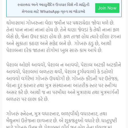
સ્વાસ્થ્ય અને આયુર્વેદિક ઉપચાર વિશે ની માહિતી
Join Now
મેળવવા માટે WhatsApp ગ્રુપ મા જોડાઓ
ચોમાસામાં ગોખરુના વેલા જમીન પર પથરાયેલા જોવા મળે છે.
તેનાં પાન નાનાં નાનાં હોય છે. તેને ચણા જેવડાં કે તેથી નાનાં ફળ
બેસે છે, જેના ઉપર કાંટા હોય છે. ફળ તાજાં હોય ત્યારે લીલા રંગનાં
અને સુકાતાં કઠણ અને સફેદ બને છે. ગોખરું ઠંડુ છે, આથી
પેશાબના દરેક જાતના રોગોમાં ખુબ સારું કામ આપે છે.
પેશાબ ઓછો આવવો, પેશાબ ન આવવો, પેશાબ અટકી અટકીને
આવવો, પેશાબમાં બળતરા થવી, પેશાબ દુર્ગધવાળો કે ડહોળો
આવવો વગેરેમાં ગોખરું ઉપયોગી છે. ગોખરું કીડની પર ઉત્તેજક,
વેદના દુર કરનાર તથા મુત્ર સંસ્થાનના આંતરીક સ્તર પર સ્નીગ્ધ
અસર કરે છે. આથી જ ના પરમીયા અને મુત્રાશય તથા મુત્રમાર્ગની
બળતરા પર લાભ કરે છે.
ગોખરું સ્નેહન, મુત્ર વધારનાર, બળ(વીર્ય) વધારનાર, તથા
મૈથુનમાં ઉત્તેજના લાવનાર છે. એ શુક્રજંતુઓ વધારે છે. ધાતુપુષ્ટી
માટે ગોખરું ઉત્તમ છે. પેશાબમાં વીર્ય જતુ હોય તેના ઈલાજ માં