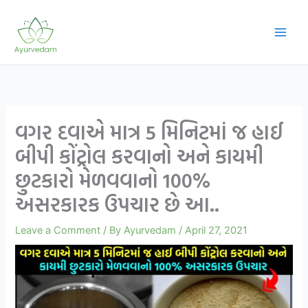
Skip
to
content
વગર દવાએ માત્ર 5 મિનિટમાં જ હાઈ
બીપી કોંટ્રોલ કરવાનો અને કાયમી
છુટકારો મેળવવાનો 100%
અસરકારક ઉપચાર છે આ..
Leave a Comment
/ By
Ayurvedam
/
April 27, 2021