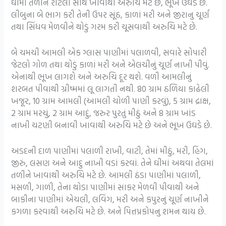
ઘીમાં તળીને રોટલી સાથે ખાવાથી અરુચિ મટે છે, ભૂખ ઉઘડે છે.
લીંબુના બે ભાગ કરી તેની ઉપર સૂંઠ, કાળાં મરી અને જીરાનુ ચૂર્ણ
તથા સિંધવ મેળવીને થોડું ગરમ કરી ચૂસવાથી અરુચિ મટે છે.
બે ચમચી આમલી એક ગ્લાસ પાણીમાં પલાળવી, સવારે સોપારી
જેટલો ગોળ તથા થોડું કાળાં મરી અને એલચીનું ચૂર્ણ નાખી પીવું.
એનાથી ભૂખ લાગશે અને અરુચિ દૂર થશે. વળી આમલીનું
શરબત પીવાથી ગ્રીષ્મમાં લૂ લાગતી નથી. 80 ગ્રામ ઠળિયા કાઢેલી
ખજૂર, 10 ગ્રામ આમલી (આમલી ચોળી પાણી કરવું), 5 ગ્રામ દ્રાક્ષ,
2 ગ્રામ મરચું, 2 ગ્રામ આદું, જરુર પુરતું મીઠું અને 8 ગ્રામ ખાંડ
નાખી ચટણી બનાવી ખાવાથી અરુચિ મટે છે અને ભૂખ ઉઘડે છે.
અડદની દાળ પાણીમાં પલાળી રાખી, વાટી, તેમાં મીઠું, મરી, હિંગ,
જીરું, લસણ અને આદુ નાખી વડાં કરવાં. તેને ઘીમાં અથવા તેલમાં
તળીને ખાવાથી અરુચિ મટે છે. આમલી ઠંડા પાણીમાં પલાળી,
મસળી, ગાળી, તેના થોડા પાણીમાં સાકર મેળવી પીવાથી અને
બાકીના પાણીમાં એચલી, લવિંગ, મરી અને કપુરનું ચૂર્ણ નાખીને
કગળા કરવાથી અરુચિ મટે છે. અને પિત્તપ્રકોપનુ શમન થાય છે.