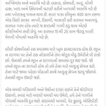
અગ્નિમાંદ્ય અને અરુચિ મટે છે. લસણ, કોથમરી, આદુ, ધોળી
દ્રાક્ષ, ખાંડ અને સિંધવની ચટણી કરીને ખાવાથી અરુચિ મટે છે
તથા ખોરાકનુ પાચન થાય છે. સારાં પાકા લીંબુના 400 ગ્રામ રસમા
એક કિલો સાકર નાખી, ઉકાળી, ચાસણી કરી શરબત બનાવવું.
શરબત ગરમ હોય ત્યારે જ કપડાથી ગાળી ઠંડુ થાય એટલે
શીશીઓમાં ભરી લેવું. આ શરબત 15 થી 25 ગ્રામ જેટલું પાણી
મેળવી પીવાથી અરુચિ મટે છે.
લીલી કોથમીરનો રસ સ્વાસ્થ્ય માટે ખૂબ ફાયદાકારક હોય છે. ભૂખ
ન લાગવા પર તેનો રસ નીકાળીને તેમા થોડૂક મીઠું ઉમેરીને પી શકો
છો. જેનાથી તમને ભૂખ ન લાગવાની સમસ્યા દૂર થઇ જશે. જો
તમને ભૂખ ના લાગતી હોય તો તમે તેના માટે આદુનું સેવન કરો.
તેના માટે જમ્યા પહેલા મીઠાની સાથે આદુનું સેવન કરવું જોઇએ.
તેનાથી ભૂખ ઉઘડી જશે.
એક ચમચી વરિયાળી અને મેથીના દાણા લઈને તેને થોડીવાર
ઉકાળો, સ્વાદ માટે અડધી ચમચી મધ ઉમેરો, હવે તેને ગાળીને
પીવાથી અરુચિ દુત થશે. ઇલાયચી અપચો, પેટ ફુલવું, એસિડીટી