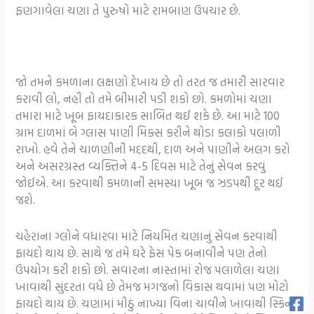
ફણગાવેલા ચણા તે પુરુષો માટે રામબાણ ઉપચાર છે.
જો તમને કમળાના લક્ષણો દેખાય છે તો તરત જ તમારી સારવાર
કરાવી લો, નહીં તો તમે બીમારી પડી શકો છો. કમળોમાં ચણા
તમારા માટે ખૂબ ફાયદાકારક સાબિત થઈ શકે છે. આ માટે 100
ગ્રામ દાળમાં બે ગ્લાસ પાણી મિક્સ કરીને થોડા કલાકો પલાળી
રાખો. હવે તેને ચાળણીની મદદથી, દાળ અને પાણીને અલગ કરો
અને અસરગ્રસ્ત વ્યક્તિને 4-5 દિવસ માટે તેનું સેવન કરવું
જોઈએ. આ કરવાથી કમળાની સમસ્યા ખૂબ જ ઝડપથી દૂર થઈ
જશે.
ચહેરાના ગ્લોને વધારવા માટે નિયમિત ચણાનું સેવન કરવાથી
ફાયદો થાય છે. સાથે જ તમે ઘરે ફેસ પેક બનાવીને પણ તેનો
ઉપયોગ કરી શકો છો. સવારના નાસ્તામાં રોજ પલાળેલા ચણા
ખાવાથી સુંદરતા વધે છે તેમજ મગજનો વિકાસ થવામાં પણ મોટો
ફાયદો થાય છે. ચણામાં મીઠું નાખ્યા વિના ચાવીને ખાવાથી સ્કિન