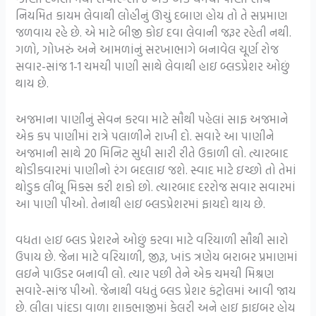
નિયમિત કાયમ લેવાથી લોહીનું ઊચું દબાણ હોય તો તે સપ્રમાણ
જળવાય રહે છે. એ માટે બીજી કોઇ દવા લેવાની જરૂર રહેતી નથી.
ગળો, ગોખરું અને આમળાંનું સરખાભાગે બનાવેલ ચૂર્ણ રોજ
સવાર-સાંજ 1-1 ચમચી પાણી સાથે લેવાથી હાઇ બ્લડપ્રેશર ઓછું
થાય છે.
અજમાના પાણીનું સેવન કરવા માટે સૌથી પહેલાં સાફ અજમાને
એક કપ પાણીમાં રાત્રે પલાળીને રાખી દો. સવારે આ પાણીને
અજમાની સાથે 20 મિનિટ સુધી સારી રીતે ઉકાળી લો. ત્યારબાદ
થોડીકવારમાં પાણીનો રંગ બદલાઇ જશે. સ્વાદ માટે ઇચ્છો તો તેમાં
થોડુક લીંબૂ મિક્સ કરી શકો છો. ત્યારબાદ દરરોજ સવાર સવારમાં
આ પાણી પીઓ. તેનાથી હાઇ બ્લડપ્રેશરમાં ફાયદો થાય છે.
વધતા હાઇ બ્લડ પ્રેશરને ઓછું કરવા માટે વરિયાળી સૌથી સારો
ઉપાય છે. જેના માટે વરિયાળી, જીરૂ, ખાંડ ત્રણેય બરાબર પ્રમાણમાં
લઇને પાઉડર બનાવી લો. ત્યાર પછી તેને એક ચમચી મિશ્રણ
સવારે-સાંજ પીઓ. જેનાથી વધતું બ્લડ પ્રેશર કંટ્રોલમાં આવી જાય
છે. લીલા પાંદડા વાળા શાકભાજીમાં કેલરી અને હાઇ ફાઇબર હોય