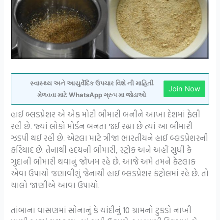
સ્વાસ્થ્ય અને આયુર્વેદિક ઉપચાર વિશે ની માહિતી
Join Now
મેળવવા માટે WhatsApp ગ્રુપ મા જોડાઓ
હાઈ બ્લડપ્રેશર એ એક મોટી બીમારી બનીને આખા દેશમાં ફેલી
રહી છે. જ્યાં લોકો મોર્ડન બનતા જઈ રહ્યા છે ત્યાં આ બીમારી
ઝડપી થઈ રહી છે. એટલા માટે ત્રીજા ભારતીયને હાઈ બ્લડપ્રેશરની
ફરિયાદ છે. તેનાથી હદયની બીમારી, સ્ટ્રોક અને અહીં સુધી કે
ગુદાની બીમારી થવાનું જોખમ રહે છે. આજે અમે તમને કેટલાક
એવા ઉપાયો જણાવીશું જેનાથી હાઇ બ્લડપ્રેશર કંટ્રોલમાં રહે છે. તો
ચાલો જાણીએ આવા ઉપાયો.
તાંબાના વાસણમાં સોનાનું કે ચાંદીનું 10 ગ્રામનો ટુકડો નાખી