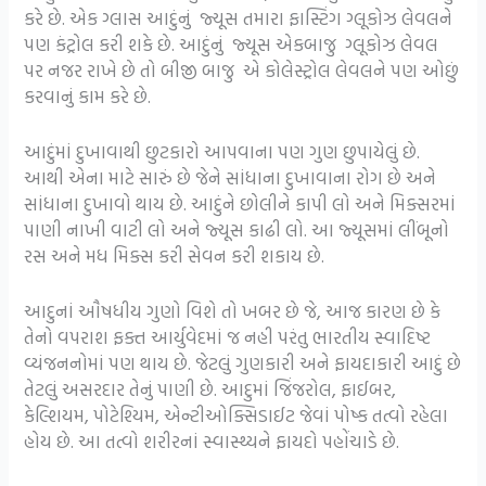
કરે છે. એક ગ્લાસ આદુંનું જ્યૂસ તમારા ફાસ્ટિંગ ગ્લૂકોઝ લેવલને
પણ કંટ્રોલ કરી શકે છે. આદુંનું જ્યૂસ એકબાજુ ગ્લૂકોઝ લેવલ
પર નજર રાખે છે તો બીજી બાજુ એ કોલેસ્ટ્રોલ લેવલને પણ ઓછું
કરવાનું કામ કરે છે.
આદુંમાં દુખાવાથી છુટકારો આપવાના પણ ગુણ છુપાયેલું છે.
આથી એના માટે સારું છે જેને સાંધાના દુખાવાના રોગ છે અને
સાંધાના દુખાવો થાય છે. આદુંને છોલીને કાપી લો અને મિક્સરમાં
પાણી નાખી વાટી લો અને જ્યૂસ કાઢી લો. આ જ્યૂસમાં લીંબૂનો
રસ અને મધ મિક્સ કરી સેવન કરી શકાય છે.
આદુનાં ઔષધીય ગુણો વિશે તો ખબર છે જે, આજ કારણ છે કે
તેનો વપરાશ ફક્ત આર્યુવેદમાં જ નહી પરંતુ ભારતીય સ્વાદિષ્ટ
વ્યંજનનોમાં પણ થાય છે. જેટલું ગુણકારી અને ફાયદાકારી આદું છે
તેટલું અસરદાર તેનું પાણી છે. આદુમાં જિંજરોલ, ફાઈબર,
કેલ્શિયમ, પોટેશ્યિમ, એન્ટીઓક્સિડાઈટ જેવાં પોષ્ક તત્વો રહેલા
હોય છે. આ તત્વો શરીરનાં સ્વાસ્થ્યને ફાયદો પહોંચાડે છે.