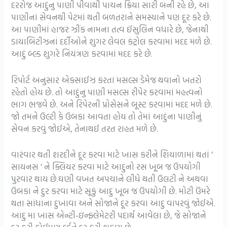
દરરોજ આદુંનુ પાણી પીવાથી પાચન ક્રિયા સારી બની રહે છે, આ
પાણીનાં સેવનથી પેટમાં થતી બળતરાને સમસ્યાને પણ દૂર કરે છે.
આ પાણીમાં હાજર ઝીંક નામના તત્વ ઈંસુલિન વધારે છે, જેનાથી
ડાયાબિટીઝનાં દર્દીઓને શુગર લેવલ કંટ્રોલ કરવામાં મદદ મળે છે.
આદું બ્લ્ડ શુગરે નિયંત્રણ કરવામાં મદદ કરે છે.
રિપોર્ટ અનુસાર એક્સાઈઝ કરતાં મસલ્સ ડેમેજ થવાનો ખતરો
રહેતો હોય છે. તો આદુંનુ પાણી મસલ્સ રીપેર કરવામાં મહત્વનો
ભાગ ભજવે છે. અને રિપેરની પ્રોસેસને બૂસ્ટ કરવામાં મદદ મળે છે.
જો તમને ઉલ્ટી કે ઉબકા આવતા હોય તો તેમાં આદુંના પાણીનું
સેવન કરવું જોઈએ, તેનાથઈ તરત રાહત મળે છે.
વારંવાર થતી શરદીને દૂર કરવા માટે ખાસ કરીને શિયાળામાં થતાં ‘
સાયનસ ‘ ને ક્લિયર કરવા માટે આદુનો રસ ખૂબ જ ઉપયોગી
પુરવાર થાય છે.ઘણી વખત અપચાને લીધે થતી ઉલટી ને અથવા
ઉબકા ને દુર કરવા માટે સૂકું આદુ ખૂબ જ ઉપયોગી છે. મોટી ઉંમરે
થતા સાંધાના દુખાવા અને સોજાને દૂર કરવા આદુ વાપરવું જોઈએ.
આદુ મા ખાસ એન્ટી-ઇન્ફ્લેમેટરી પદાર્થ આવેલા છે, જે સોજાને