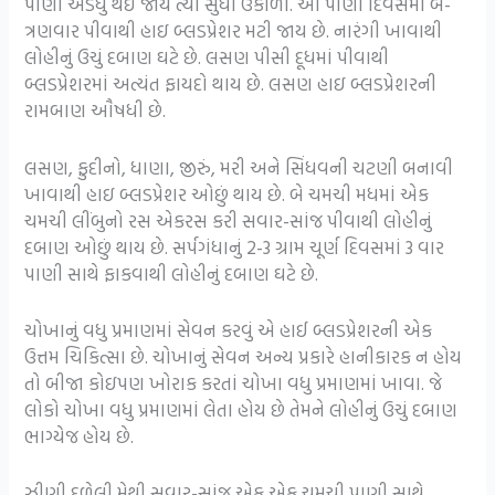
પાણી અડધું થઇ જાય ત્યાં સુધી ઉકાળો. આ પાણી દિવસમાં બે-
ત્રણવાર પીવાથી હાઇ બ્લડપ્રેશર મટી જાય છે. નારંગી ખાવાથી
લોહીનું ઉચું દબાણ ઘટે છે. લસણ પીસી દૂધમાં પીવાથી
બ્લડપ્રેશરમાં અત્યંત ફાયદો થાય છે. લસણ હાઇ બ્લડપ્રેશરની
રામબાણ ઔષધી છે.
લસણ, ફુદીનો, ધાણા, જીરું, મરી અને સિંધવની ચટણી બનાવી
ખાવાથી હાઇ બ્લડપ્રેશર ઓછું થાય છે. બે ચમચી મધમાં એક
ચમચી લીંબુનો રસ એકરસ કરી સવાર-સાંજ પીવાથી લોહીનું
દબાણ ઓછું થાય છે. સર્પગંધાનું 2-3 ગ્રામ ચૂર્ણ દિવસમાં 3 વાર
પાણી સાથે ફાકવાથી લોહીનું દબાણ ઘટે છે.
ચોખાનું વધુ પ્રમાણમાં સેવન કરવું એ હાઈ બ્લડપ્રેશરની એક
ઉત્તમ ચિકિત્સા છે. ચોખાનું સેવન અન્ય પ્રકારે હાનીકારક ન હોય
તો બીજા કોઇપણ ખોરાક કરતાં ચોખા વધુ પ્રમાણમાં ખાવા. જે
લોકો ચોખા વધુ પ્રમાણમાં લેતા હોય છે તેમને લોહીનું ઉચું દબાણ
ભાગ્યેજ હોય છે.
ઝીણી દળેલી મેથી સવાર-સાંજ એક એક ચમચી પાણી સાથે