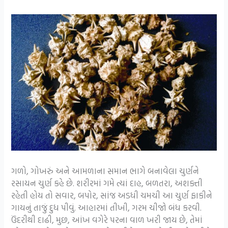
ગળો, ગોખરું અને આમળાના સમાન ભાગે બનાવેલા ચુર્ણને
રસાયન ચુર્ણ કહે છે. શરીરમાં ગમે ત્યાં દાહ, બળતરા, અશક્તી
રહેતી હોય તો સવાર, બપોર, સાંજ અડધી ચમચી આ ચુર્ણ ફાકીને
ગાયનું તાજું દુધ પીવું. આહારમાં તીખી, ગરમ ચીજો બંધ કરવી.
ઉંદરીથી દાઢી, મુછ, આંખ વગેરે પરના વાળ ખરી જાય છે, તેમાં