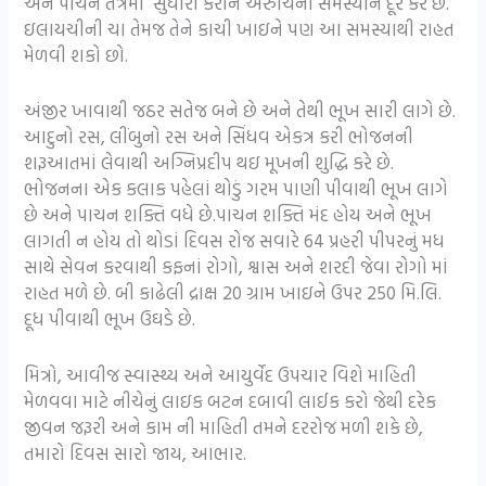
અને પાચન તંત્રમાં સુધારો કરીને અરુચિની સમસ્યાને દૂર કરે છે.
ઇલાયચીની ચા તેમજ તેને કાચી ખાઇને પણ આ સમસ્યાથી રાહત
મેળવી શકો છો.
અંજીર ખાવાથી જઠર સતેજ બને છે અને તેથી ભૂખ સારી લાગે છે.
આદુનો રસ, લીંબુનો રસ અને સિંધવ એકત્ર કરી ભોજનની
શરૂઆતમાં લેવાથી અગ્નિપ્રદીપ થઇ મૂખની શુદ્ધિ કરે છે.
ભોજનના એક કલાક પહેલાં થોડું ગરમ પાણી પીવાથી ભૂખ લાગે
છે અને પાચન શક્તિ વધે છે.પાચન શક્તિ મંદ હોય અને ભૂખ
લાગતી ન હોય તો થોડાં દિવસ રોજ સવારે 64 પ્રહરી પીપરનું મધ
સાથે સેવન કરવાથી કફનાં રોગો, શ્વાસ અને શરદી જેવા રોગો માં
રાહત મળે છે. બી કાઢેલી દ્રાક્ષ 20 ગ્રામ ખાઇને ઉપર 250 મિ.લિ.
દૂધ પીવાથી ભૂખ ઉઘડે છે.
મિત્રો, આવીજ સ્વાસ્થ્ય અને આયુર્વેદ ઉપચાર વિશે માહિતી
મેળવવા માટે નીચેનું લાઇક બટન દબાવી લાઈક કરો જેથી દરેક
જીવન જરૂરી અને કામ ની માહિતી તમને દરરોજ મળી શકે છે,
તમારો દિવસ સારો જાય, આભાર.