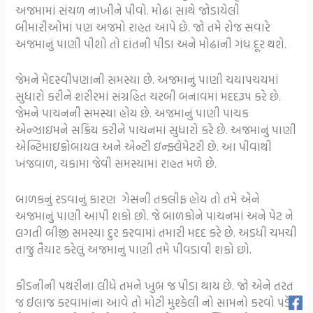
અજમામાં સંચળ નાખીને પીવો. મોઢા સાથે જોડાયેલી
બીમારીઓમાં પણ અજમો રાહત આપે છે. જો તમે રોજ સવારે
અજમાનું પાણી પીશો તો દાંતની પીડા અને મોઢાની ગંધ દૂર થશે.
જેમને મેદસ્વીપણાની સમસ્યા છે. અજમાનું પાણી ચયાપચયમાં
સુધારો કરીને શરીરમાં સંગ્રહિત ચરબી બનાવમાં મદદરૂપ કરે છે.
જેમને પાચનની સમસ્યા હોય છે. અજમાનું પાણી પાચક
એન્ઝાઇમને સક્રિય કરીને પાચનમાં સુધારો કરે છે. અજમાનું પાણી
એન્ટિમાઇક્રોબાયલ અને એન્ટી ઇન્ફ્લેમેટરી છે. આ પીવાથી
ખંજવાળ, ચકામા જેવી સમસ્યામાં રાહત મળે છે.
બાળકનું રડવાનું કારણ ગેસની તકલીફ હોય તો તમે એને
અજમાનું પાણી આપી શકો છો. જે બાળકોને પાચનમાં અને પેટ ને
લગતી બીજી સમસ્યા દુર કરવામાં તમારી મદદ કરે છે. અડધી ચમચી
તાજું તૈયાર કરેલું અજમાનું પાણી તમે પીવડાવી શકો છો.
કીડનીની પથરીના લીધે તમને ખુબ જ પીડા થાય છે. જો એને તરત
જ ઈલાજ કરવામાંના આવે તો મોટી મુશ્કેલી નો સામનો કરવો પડે