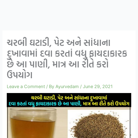
ચરબી ઘટાડી, પેટ અને સાંધાના
દુખાવામાં દવા કરતાં વધુ ફાયદાકારક
છે આ પાણી, માત્ર આ રીતે કરો
ઉપયોગ
Leave a Comment
/ By
Ayurvedam
/
June 29, 2021