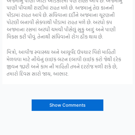
અજમાનું પાણી ખાટા ઓડકારમાં પણ રાહત આપે છે. અજમાનું
પાણી પીવાથી શરદીમાં રાહત મળે છે. અજમાનું તેલ કાનની
પીડામાં રાહત આપે છે. સંધિવાના દર્દીને અજમાના ચૂરણની
પોટલી બનાવી સેકવાથી પીડામાં રાહત મળે છે. અરધો કપ
અજમાના રસમાં અરધી ચમચી પીસેલું સુકુ આદું અને પાણી
મિક્સ કરી પીવું. તેનાથી સંધિવાનો રોગ ઠીક થાય છે.
મિત્રો, આવીજ સ્વાસ્થ્ય અને આયુર્વેદ ઉપચાર વિશે માહિતી
મેળવવા માટે નીચેનું લાઇક બટન દબાવી લાઈક કરો જેથી દરેક
જીવન જરૂરી અને કામ ની માહિતી તમને દરરોજ મળી શકે છે,
તમારો દિવસ સારો જાય, આભાર.
Show Comments