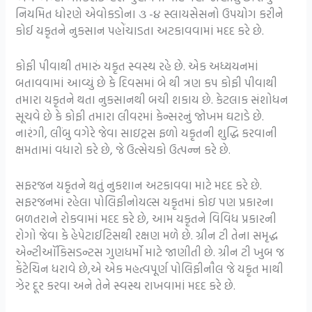
નિયમિત ધોરણે એવોકડોના ૩ -૪ સ્લાયસેસનો ઉપયોગ કરીને
કોઈ યકૃતને નુકસાન પહોંચાડતા અટકાવવામાં મદદ કરે છે.
કોફી પીવાથી તમારું યકૃત સ્વસ્થ રહે છે. એક અધ્યયનમાં
બતાવવામાં આવ્યું છે કે દિવસમાં બે થી ત્રણ કપ કોફી પીવાથી
તમારા યકૃતને થતા નુકસાનથી બચી શકાય છે. કેટલાક સંશોધન
સૂચવે છે કે કોફી તમારા લીવરમાં કેન્સરનું જોખમ ઘટાડે છે.
નારંગી, લીંબુ વગેરે જેવા સાઇટ્રસ ફળો યકૃતની શુદ્ધિ કરવાની
ક્ષમતામાં વધારો કરે છે, જે ઉત્સેચકો ઉત્પન્ન કરે છે.
સફરજન યકૃતને થતું નુકશાન અટકાવવા માટે મદદ કરે છે.
સફરજનમાં રહેલા પોલિફીનોયલ્સ યકૃતમાં કોઇ પણ પ્રકારના
બળતરાને રોકવામાં મદદ કરે છે, આમ યકૃતને વિવિધ પ્રકારની
રોગો જેવા કે હેપેટાઈટિસથી રક્ષણ મળે છે. ગ્રીન ટી તેના સમૃદ્ધ
એન્ટીઑકિસડન્ટસ ગુણધર્મો માટે જાણીતી છે. ગ્રીન ટી ખુબ જ
કેંટેચિન ધરાવે છે,એ એક મહત્વપૂર્ણ પોલિફીનૌલ જે યકૃત માથી
ઝેર દૂર કરવા અને તેને સ્વસ્થ રાખવામાં મદદ કરે છે.