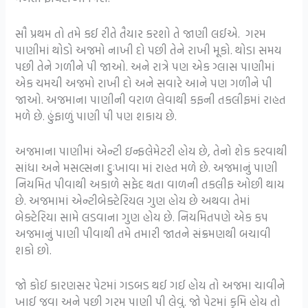
સૌ પ્રથમ તો તમે કઈ રીતે તૈયાર કરશો તે જાણી લઈએ. ગરમ
પાણીમાં થોડો અજમો નાખી દો પછી તેને રાખી મૂકો. થોડા સમય
પછી તેને ગળીને પી જાઓ. અને રાત્રે પણ એક ગ્લાસ પાણીમાં
એક ચમચી અજમો રાખી દો અને સવારે આને પણ ગળીને પી
જાઓ. અજમાના પાણીની વરાળ લેવાથી કફની તકલીફમાં રાહત
મળે છે. હુંફાળું પાણી પી પણ શકાય છે.
અજમાના પાણીમાં એન્ટી ઇન્ફલેમેટરી હોય છે, તેનો શેક કરવાથી
સાંધા અને મસલ્સના દુઃખાવા માં રાહત મળે છે. અજમાનું પાણી
નિયમિત પીવાથી અકાળે સફેદ થતા વાળની તકલીફ ઓછી થાય
છે. અજમામાં એન્ટીબેક્ટેરિયલ ગુણ હોય છે અથવા તેમાં
બેક્ટેરિયા સામે લડવાના ગુણ હોય છે. નિયમિતપણે એક કપ
અજમાનું પાણી પીવાથી તમે તમારી જાતને સંક્રમણથી બચાવી
શકો છો.
જો કોઈ કારણસર પેટમાં ગડબડ થઈ ગઈ હોય તો અજમા ચાવીને
ખાઈ જવા અને પછી ગરમ પાણી પી લેવું. જો પેટમાં કૃમિ હોય તો