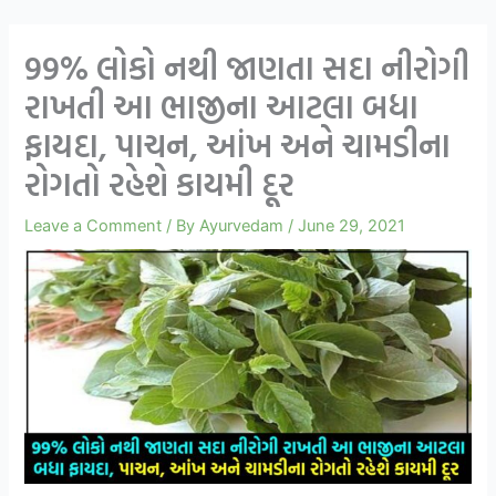
99% લોકો નથી જાણતા સદા નીરોગી
રાખતી આ ભાજીના આટલા બધા
ફાયદા, પાચન, આંખ અને ચામડીના
રોગતો રહેશે કાયમી દૂર
Leave a Comment
/ By
Ayurvedam
/
June 29, 2021