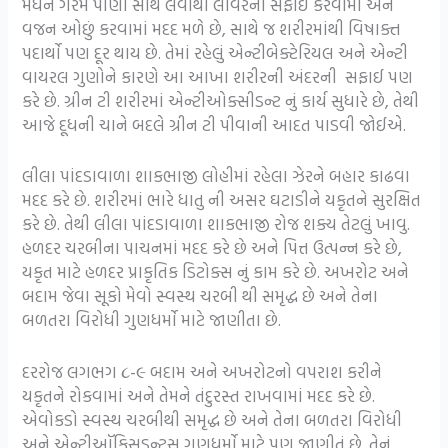
મધને ગરમ પાણી સાથે લેવાથી લીવરની સફાઈ કરવામાં અને
વજન ઓછું કરવામાં મદદ મળે છે, સાથે જ શરીરમાંથી વિષાક્ત
પદાર્થો પણ દૂર થાય છે. તેમાં રહેલું એન્ટીબેક્ટેરિયલ અને એન્ટી
વાયરલ ગુણોને કારણે આ આખા શરીરની અંદરની સફાઈ પણ
કરે છે. ગ્રીન ટી શરીરમાં એન્ટીઓક્સીડન્ટ નું કાર્ય સુધારે છે, તેથી
આજે દૂધની ચાને બદલે ગ્રીન ટી પીવાની આદત પાડવી જોઈએ.
લીલા પાંદડાવાળા શાકભાજી લોહીમાં રહેલા ઝેરને બહાર કાઢવા
મદદ કરે છે. શરીરમાં ભારે ધાતુ ની અસર ઘટાડીને યકૃતને સુરક્ષિત
કરે છે. તેથી લીલા પાંદડાવાળા શાકભાજી રોજ શક્ય તેટલું ખાવુ.
હળદર ચરબીના પાચનમાં મદદ કરે છે અને પિત્ત ઉત્પન્ન કરે છે,
યકૃત માટે હળદર પ્રાકૃતિક ડિટોક્સ નું કામ કરે છે. અખરોટ અને
બદામ જેવા સૂકો મેવો સ્વસ્થ ચરબી થી સમૃદ્ધ છે અને તેના
બળતરા વિરોધી ગુણધર્મો માટે જાણીતા છે.
દરરોજ લગભગ ૮-૯ બદામ અને અખરોટનો વપરાશ કરીને
યકૃતને રોકવામાં અને તેમને તંદુરસ્ત રાખવામાં મદદ કરે છે.
એવોકડો સ્વસ્થ ચરબીથી સમૃદ્ધ છે અને તેના બળતરા વિરોધી
અને એન્ટીઑકિસડન્ટસ ગુણધર્મો માટે પણ જાણીતું છે. તેનું