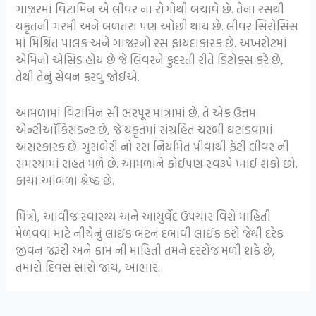
ગાજરમાં વિટામિન એ લીવર ના રોગોથી બચાવે છે. તેના રસથી
યકૃતની ગરમી અને બળતરા પણ ઓછી થાય છે. લીવર સિરોસિસ
માં મિશ્રિત પાલક અને ગાજરનો રસ ફાયદાકારક છે. અખરોટમાં
એમિનો એસિડ હોય છે જે લિવરને કુદરતી રીતે ડિટોક્સ કરે છે,
તેથી તેનું સેવન કરવું જોઈએ.
આમળામાં વિટામિન સી ભરપૂર માત્રામાં છે. તે એક ઉત્તમ
એન્ટીઑકિસડન્ટ છે, જે યકૃતમાં સંગ્રહિત ચરબી ઘટાડવામાં
અસરકારક છે. ગુસબેરી નો રસ નિયમિત પીવાથી ફેટી લીવર ની
સમસ્યામાં રાહત મળે છે. આમળાને કોઈપણ સ્વરૂપે ખાઈ શકો છો.
કાચા આંબળા શ્રેષ્ઠ છે.
મિત્રો, આવીજ સ્વાસ્થ્ય અને આયુર્વેદ ઉપચાર વિશે માહિતી
મેળવવા માટે નીચેનું લાઇક બટન દબાવી લાઈક કરો જેથી દરેક
જીવન જરૂરી અને કામ ની માહિતી તમને દરરોજ મળી શકે છે,
તમારો દિવસ સારો જાય, આભાર.