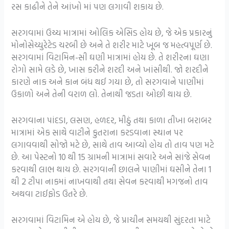
રસ કાઢીને તેને આંખો માં પણ લગાવી શકાય છે.
સરગવામાં ઉચ્ચ માત્રામાં ઓલિક એસિડ હોય છે, જે એક પ્રકારનું
મોનોસેચ્યુરેટેડ ચરબી છે અને તે શરીર માટે ખૂબ જ મહત્વપૂર્ણ છે.
સરગવામાં વિટામિન-સી ઘણી માત્રામાં હોય છે. તે શરીરના ઘણા
રોગો સામે લડે છે, ખાસ કરીને શરદી અને ખાંસીથી. જો શરદીને
કારણે નાક અને કાન બંધ થઈ ગયા છે, તો સરગવાને પાણીમાં
ઉકાળો અને તેની વરાળ લો. તેનાથી જડતા ઓછી થાય છે.
સરગવાના પાંદડા, લસણ, હળદર, મીઠું તથા કાળા તીખા બરાબર
માત્રામાં એક સાથે વાટીને કુતરાના કરડવાના સ્થાન પર
લગાવવાથી સોજો મટે છે, સાથે તાવ આવ્યો હોય તો તાવ પણ મટે
છે. આ પેસ્ટનો 10 થી 15 ગ્રામની માત્રામાં સવારે અને સાંજે સેવન
કરવાથી લાભ થાય છે. સરગવાની છાલને પાણીમાં ઘસીને તેના 1
થી 2 ટીપા નાકમાં નાખવાથી તથા સેવન કરવાથી મગજનો તાવ
અથવા ટાઈફોડ ઉતરે છે.
સરગવામાં વિટામિન એ હોય છે, જે પ્રાચીન સમયથી સુંદરતા માટે