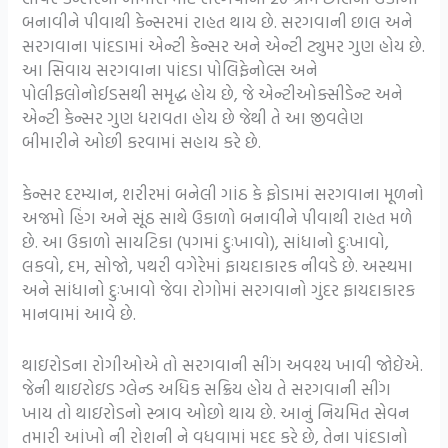
બનાવીને પીવાથી કેન્સરમાં રાહત થાય છે. સરગવાની છાલ અને
સરગવાના પાંદડામાં એન્ટી કેન્સર અને એન્ટી ટ્યુમર ગુણ હોય છે.
આ સિવાય સરગવાના પાંદડા પોલિફેનોલ્સ અને
પોલીફલોનોઈડસથી સમૃદ્ધ હોય છે, જે એન્ટીઓક્સીડેન્ટ અને
એન્ટી કેન્સર ગુણ ધરાવતા હોય છે જેથી તે આ જીવલેણ
બીમારીને ઓછી કરવામાં સહાય કરે છે.
કેન્સર દરમ્યાન, શરીરમાં બનેલી ગાંઠ કે ફોડામાં સરગવાના મૂળનો
અજમો હિંગ અને સૂંઠ સાથે ઉકાળો બનાવીને પીવાથી રાહત મળે
છે. આ ઉકાળો સાયટિકા (પગમાં દુઃખાવો), સાંધાનો દુઃખાવો,
લકવો, દમ, સોજો, પથરી વગેરેમાં ફાયદાકારક નીવડે છે. અસ્થમા
અને સાંધાનો દુઃખાવો જેવા રોગોમાં સરગવાનો ગુંદર ફાયદાકારક
માનવામાં આવે છે.
થાઇરોડના રોગીઓએ તો સરગવાની સીંગ અવશ્ય ખાવી જોઇેએ.
જેની થાઇરોઇડ ગ્લેન્ડ અધિક સક્રિય હોય તે સરગવાની સીંગ
ખાય તો થાઇરોડનો સ્ત્રાવ ઓછો થાય છે. આનું નિયમિત સેવન
તમારી આંખો ની રોશની ને વધવામાં મદદ કરે છે, તેના પાંદડાનો