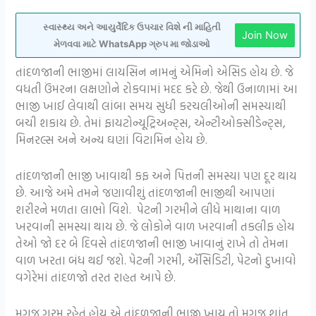
સ્વાસ્થ્ય અને આયુર્વેદિક ઉપચાર વિશે ની માહિતી
Join Now
મેળવવા માટે WhatsApp ગ્રુપ મા જોડાઓ
તાંદળજાની ભાજીમાં લાયસિન નામનું એમિનો એસિડ હોય છે. જે
વધતી ઉંમરના લક્ષણોને રોકવામાં મદદ કરે છે. જેથી ઉનાળામાં આ
ભાજી ખાઈ લેવાથી લાંબા સમય સુધી કરચલીઓની સમસ્યાથી
બચી શકાય છે. તેમાં ફાયટોન્યૂટ્રિઅન્ટ્સ, એન્ટીઓક્સીડેન્ટ્સ,
મિનરલ્સ અને અન્ય ઘણાં વિટામિન હોય છે.
તાંદળજાની ભાજી ખાવાથી કફ અને પિત્તની સમસ્યા પણ દૂર થાય
છે. આજે અમે તમને જણાવીશું તાંદળજાની ભાજીથી આપણાં
શરીરને મળતા લાભો વિશે. પેટની ગરમીને લીધે માથાના વાળ
ખરવાની સમસ્યા થાય છે. જે લોકોને વાળ ખરવાની તકલીફ હોય
તેઓ જો દર બે દિવસે તાંદળજાની ભાજી ખાવાનું રાખે તો તેમના
વાળ ખરતા બંધ થઈ જશે. પેટની ગરમી, ઍસિડિટી, પેટનો દુખાવો
વગેરેમાં તાંદળજો તરત રાહત આપે છે.
મગજ ગરમ રહેતું હોય એ તાંદળજાની ભાજી ખાય તો મગજ શાંત