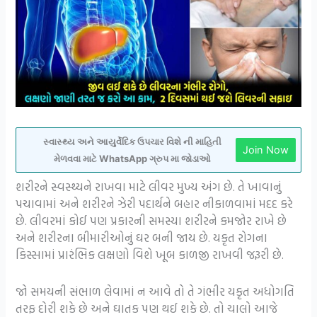
સ્વાસ્થ્ય અને આયુર્વેદિક ઉપચાર વિશે ની માહિતી
Join Now
મેળવવા માટે WhatsApp ગ્રુપ મા જોડાઓ
શરીરને સ્વસ્થ્યને રાખવા માટે લીવર મુખ્ય અંગ છે. તે ખાવાનું
પચાવામાં અને શરીરને ઝેરી પદાર્થને બહાર નીકાળવામાં મદદ કરે
છે. લીવરમાં કોઈ પણ પ્રકારની સમસ્યા શરીરને કમજોર રાખે છે
અને શરીરના બીમારીઓનું ઘર બની જાય છે. યકૃત રોગના
કિસ્સામાં પ્રારંભિક લક્ષણો વિશે ખૂબ કાળજી રાખવી જરૂરી છે.
જો સમયની સંભાળ લેવામાં ન આવે તો તે ગંભીર યકૃત અધોગતિ
તરફ દોરી શકે છે અને ઘાતક પણ થઈ શકે છે. તો ચાલો આજે