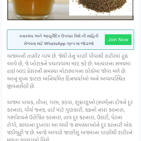
સ્વાસ્થ્ય અને આયુર્વેદિક ઉપચાર વિશે ની માહિતી
Join Now
મેળવવા માટે WhatsApp ગ્રુપ મા જોડાઓ
અજમાની તાસીર ગરમ છે. જેથી તેનું પાણી પીવાથી શરીરમાં હૂંફ
આવે છે, જે ખોરાકને પચાવવામાં મદદ કરે છે. અત્યારના સમયમાં
હાઈ બ્લડ પ્રેશરની સમસ્યા મોટાભાગના લોકોમાં જોવા મળે છે.
આનું મુખ્ય કારણ અનિયમિત દિનચર્યાઓ અને અવ્યવસ્થિત
જીવનશૈલી છે.
અજમા પાચક, તીખા, ગરમ, કડવા, શુક્રાણુઓ (સ્પર્મ)ના દોષને દૂર
કરનારા, વીર્ય જનક, હાર્ટ માટે ગુણકારી, કફનો નાશ કરનારા,
ગર્ભાશયને ઉત્તેજિત કરનારા, તાવ દૂર કરનારા, ઉલટી, પેટના
રોગો, સાંધાના દુખાવા આ બધી જ સમસ્યાઓને દૂર કરનારી એક
જડીબુટ્ટી જ છે. આજે આપણે જાણીશું અજમાના પાણીથી શરીરને
મળતા ફાયદાઓ વિશે.