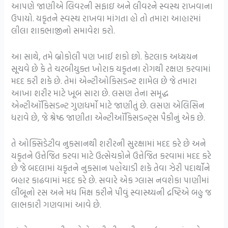
આપણે જાણીએ લિવરની સફાઇ અને લીવરને સ્વસ્થ રાખવાના
ઉપાયો. યકૃતને સ્વસ્થ રાખવા માંગતા હો તો તમારા આહારમાં
લીલા શાકભાજીનો સમાવેશ કરો.
આ સાથે, તમે બ્રોકોલી પણ ખાઈ શકો છો. કેટલાક અધ્યયન
સૂચવે છે કે તે ચરબીયુક્ત ખોરાક યકૃતના રોગથી રક્ષણ કરવામાં
મદદ કરી શકે છે. તેમાં એન્ટીઓકિસડન્ટ શામેલ છે જે તમારા
આખા શરીર માટે ખૂબ સારા છે. લસણ તેના સમૃદ્ધ
એન્ટીઑકિસડન્ટ ગુણધર્મો માટે જાણીતું છે. લસણ એલિસિન
ધરાવે છે, જે શ્રેષ્ઠ જાણીતા એન્ટીઑકિસડન્ટ્સ પૈકીનું એક છે.
તે ઓક્સિડેટીવ નુકસાનથી શરીરની સુરક્ષામાં મદદ કરે છે અને
યકૃતને ઉત્તેજિત કરવા માટે ઉત્સેચકોને ઉત્તેજિત કરવામાં મદદ કરે
છે જે બદલામાં યકૃતને નુકસાન પહોંચાડી શકે તેવા ઝેરી પદાર્થોને
બહાર કાઢવામાં મદદ કરે છે. સવારે એક ગ્લાસ નવશેકા પાણીમાં
લીંબૂનો રસ અને મધ મિક્ષ કરીને પીવું સ્વાસ્થ્યની દ્રષ્ટિએ બહુ જ
લાભકારી ગણવામાં આવે છે.