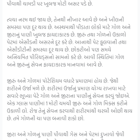
પીવાથી ચામડી પર ખુબજ મોટી અસર પડે છે.
ત્વચા નરમ થઈ જાય છે, તેનથી નીખાર આવે છે અને ખીલની
સમસ્યા પણ દૂર થાય છે. અસ્થમાથી પીડાતા લોકો માટે ગોળ અને
જીરાનું પાણી ખુબજ ફાયદાકારક છે. જીરું તથા ગોળનો ઉકાળો
પેટમાં એસીડની અસરને દૂર કરે છે. આનાથી પેટ ફૂલવાની તથા
એસીડીટીની સમસ્યા દૂર થાય છે. છોકરીઓ પણ સમયે
અનિયમિત પીરિયડ્સનો સામનો કરે છે. આવી સ્થિતિમાં ગોળ
અને જીરુંનું સેવન ફાયદાકારક માનવામાં આવે છે.
જીરું અને ગોળમાં પોટેશિયમ વધારે પ્રમાણમાં હોય છે. જેથી
શરીરને ઉર્જા મળે છે. શરીરમાં ઉર્જાનું પ્રમાણ યોગ્ય રાખવા માટે
સવારે ભૂખ્યા પેટે ગોળ અને જીરાના પાણીનું સેવન કરવું જોઇએ.
એક ગ્લાસ પાણીમાં 1 મોટી ચમચી જીરું અને ગોળ મિક્સ કરીને
ઉકાળી લો. રોજ તેનું સેવન કરવાથી શરીરમાંથી ચરબી ઓછી થાય
છે. તમે ગોળની ચા પણ બનાવી શકો છો.
જીરા અને ગોળનું પાણી પીવાથી ગેસ અને પેટમાં દુખાવો જેવી