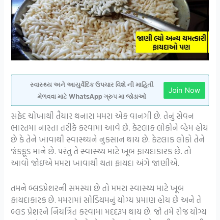
સ્વાસ્થ્ય અને આયુર્વેદિક ઉપચાર વિશે ની માહિતી
Join Now
મેળવવા માટે WhatsApp ગ્રુપ મા જોડાઓ
સફેદ ચોખાથી તૈયાર થનારા મમરા એક વાનગી છે. તેનું સેવન
ભારતમાં નાસ્તા તરીકે કરવામાં આવે છે. કેટલાક લોકોને વ્હેમ હોય
છે કે તેને ખાવાથી સ્વાસ્થ્યને નુકસાન થાય છે. કેટલાક લોકો તેને
જંકફૂડ માને છે. પરંતુ તે સ્વાસ્થ્ય માટે ખૂબ ફાયદાકારક છે. તો
આવો જોઇએ મમરા ખાવાથી થતા ફાયદા અંગે જાણીએ.
તમને બ્લડપ્રેશરની સમસ્યા છે તો મમરા સ્વાસ્થ્ય માટે ખૂબ
ફાયદાકારક છે. મમરામાં સોડિયમનું યોગ્ય પ્રમાણ હોય છે અને તે
બ્લડ પ્રેશરને નિયંત્રિત કરવામાં મદદરૂપ થાય છે. જો તમે રોજ યોગ્ય