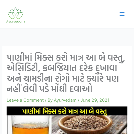
Skip
to
content
પાણીમાં મિક્સ કરો માત્ર આ બે વસ્તુ,
એસિડિટી, કબજિયાત દરેક દુખાવા
અને ચામડીના રોગો માટે ક્યારે પણ
નહીં લેવી પડે મોંઘી દવાઓ
Leave a Comment
/ By
Ayurvedam
/
June 29, 2021