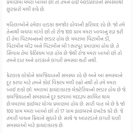
પ્રમાણમાં મમરા ખાઓ છો તો તમને હાઈ બ્લડપ્રેશરની સમસ્યાથી
છૂટકારો મળી શકે છે.
મહિલાઓને હંમેશા હાડકા કમજોર હોવાની ફરિયાદ રહે છે. જો તમે
તેનાથી બચવા માંગો છો તો રોજ 100 ગ્રામ મમરા ખાવાનું શરૂ કરી
દો તેમા વિટામન્સનો ભંડાર હોય છે. મમરામાં વિટામીન ડી,
વિટામીન બી2 અને વિટામીન બી 1 ભરપૂર પ્રમાણમાં હોય છે. તે
સિવાય તેમા કેલ્શ્યિમ પણ હોય છે જેથી રોજ મમરા ખાઓ છો તો
તમને દાંત અને હાડકાને લગતી સમસ્યા થતી નથી.
કેટલાક લોકોને કબજિયાતની સમસ્યા રહે છે અને આ સમસ્યાને
દૂર કરવા માટે તમને કોઈ વિકલ્પ મળી રહ્યો નથી તો તમે મમરા
ખાઈ શકો છો. મમરામાં ફાયદાકારક બેક્ટેરિયાનો ભંડાર હોય છે જે
કબજિયાતની સમસ્યાને દૂર કરવામાં મદદરૂપ સાબિત થાય
છે.મમરામાં ફાઈબર યોગ્ય પ્રમાણમાં હોય છે. સારી વાત એ છે કે જો
100 ગ્રામ મમરા ખાઓ છો તો 17 ગ્રામ ફાઇબરને ઇનટેક કરે છે. જે
તમારી પાચન ક્રિયાને સુધારે છે. સાથે જ આંતરડાને લગતી ઘણી
સમસ્યાઓ માટે ફાયદાકારક છે.