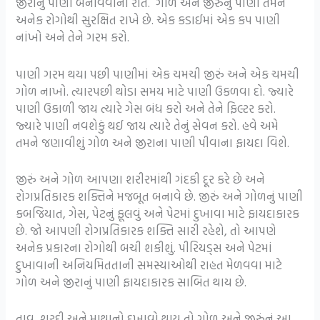
જીરાનું પાણી બનાવવાની રીત. ગોળ અને જીરુંનું પાણી તમને
અનેક રોગોથી સુરક્ષિત રાખે છે. એક કડાઈમાં એક કપ પાણી
નાંખો અને તેને ગરમ કરો.
પાણી ગરમ થયા પછી પાણીમાં એક ચમચી જીરું અને એક ચમચી
ગોળ નાખો. ત્યારપછી થોડા સમય માટે પાણી ઉકળવા દો. જ્યારે
પાણી ઉકાળી જાય ત્યારે ગેસ બંધ કરો અને તેને ફિલ્ટર કરો.
જ્યારે પાણી નવશેકું થઈ જાય ત્યારે તેનું સેવન કરો. હવે અમે
તમને જણાવીશું ગોળ અને જીરાના પાણી પીવાના ફાયદા વિશે.
જીરું અને ગોળ આપણા શરીરમાંથી ગંદકી દૂર કરે છે અને
રોગપ્રતિકારક શક્તિને મજબૂત બનાવે છે. જીરું અને ગોળનું પાણી
કબજિયાત, ગેસ, પેટનું ફૂલવું અને પેટમાં દુખાવા માટે ફાયદાકારક
છે. જો આપણી રોગપ્રતિકારક શક્તિ સારી રહેશે, તો આપણે
અનેક પ્રકારના રોગોથી બચી શકીશું. પીરિયડ્સ અને પેટમાં
દુખાવાની અનિયમિતતાની સમસ્યાઓથી રાહત મેળવવા માટે
ગોળ અને જીરાનું પાણી ફાયદાકારક સાબિત થાય છે.
તાવ, શરદી અને માથાનો દુખાવો થાય તો ગોળ અને જીરુંનું આ