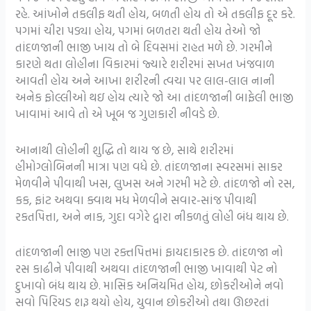
રહે. આંખોને તકલીફ થતી હોય, બળતી હોય તો એ તકલીફ દૂર કરે.
પગમાં ચીરા પડ્યા હોય, પગમાં બળતરા થતી હોય તેઓ જો
તાંદળજાની ભાજી ખાય તો બે દિવસમાં રાહત મળે છે. ગરમીને
કારણે થતા લોહીના વિકારમાં જ્યારે શરીરમાં સખત ખંજવાળ
આવતી હોય અને આખા શરીરની ત્વચા પર લાલ-લાલ નાની
અનેક ફોલ્લીઓ થઇ હોય ત્યારે જો આ તાંદળજાની બાફેલી ભાજી
ખાવામાં આવે તો એ ખૂબ જ ગુણકારી નીવડે છે.
આનાથી લોહીની શુદ્ધિ તો થાય જ છે, સાથે શરીરમાં
હીમોગ્લોબિનની માત્રા પણ વધે છે. તાંદળજાના સ્વરસમાં સાકર
મેળવીને પીવાથી ખસ, લુખસ અને ગરમી મટે છે. તાંદળજો નો રસ,
કક, ફાંટ અથવા ક્વાથ મધ મેળવીને સવાર-સાંજ પીવાથી
રકતપિત્તા, અને નાક, ગુદા વગેરે દ્વારા નીકળતું લોહી બંધ થાય છે.
તાંદળજાની ભાજી પણ રક્તપિત્તમાં ફાયદાકારક છે. તાંદળજા નો
રસ કાઢીને પીવાથી અથવા તાંદળજાની ભાજી ખાવાથી પેટ નો
દુખાવો બંધ થાય છે. માસિક અનિયમિત હોય, છોકરીઓને નવો
સવો પિરિયડ શરૂ થયો હોય, યુવાન છોકરીઓ તથા ઊછરતાં