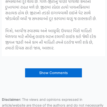
સમસ્યાઓ દૂર થાય છે. ગોળ-જીરાનું પાણી પીવાથી કમરના
દુખાવામાં રાહત મળે છે. જીરામાં રહેલા તત્વો પાચનક્રિયામાં
સહાયક હોય છે. જીરાનો તડકો લગાવવાથી લઈને પેટ સાથે
જોડાયેલી બધી જ સમસ્યાઓ દૂર કરવામાં ઘણું જ લાભકારી છે.
મિત્રો, આવીજ સ્વાસ્થ્ય અને આયુર્વેદ ઉપચાર વિશે માહિતી
મેળવવા માટે નીચેનું લાઇક બટન દબાવી લાઈક કરો જેથી દરેક
જીવન જરૂરી અને કામ ની માહિતી તમને દરરોજ મળી શકે છે,
તમારો દિવસ સારો જાય, આભાર.
Show Comments
Disclaimer:
The views and opinions expressed in
article/website are those of the authors and do not necessarily