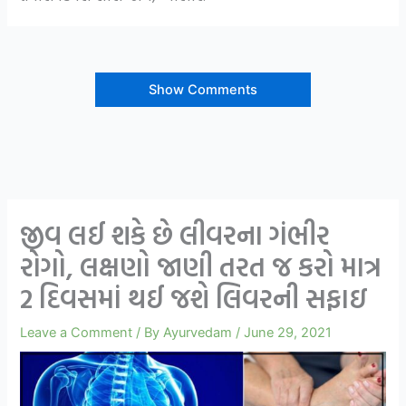
Show Comments
જીવ લઈ શકે છે લીવરના ગંભીર
રોગો, લક્ષણો જાણી તરત જ કરો માત્ર
2 દિવસમાં થઈ જશે લિવરની સફાઇ
Leave a Comment
/ By
Ayurvedam
/
June 29, 2021