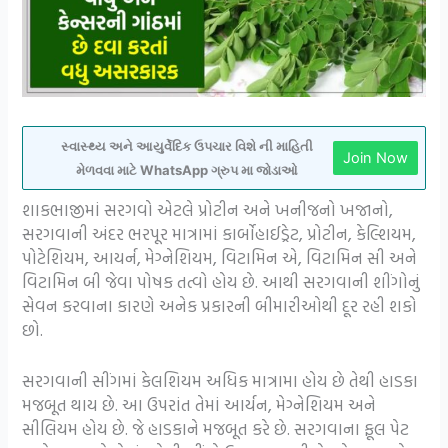
સ્વાસ્થ્ય અને આયુર્વેદિક ઉપચાર વિશે ની માહિતી
Join Now
મેળવવા માટે WhatsApp ગ્રુપ મા જોડાઓ
શાકભાજીમાં સરગવો એટલે પ્રોટીન અને ખનીજનો ખજાનો,
સરગવાની અંદર ભરપૂર માત્રામાં કાર્બોહાઈડ્રેટ, પ્રોટીન, કેલ્શિયમ,
પોટેશિયમ, આયર્ન, મેગ્નેશિયમ, વિટામિન એ, વિટામિન સી અને
વિટામિન બી જેવા પોષક તત્વો હોય છે. આથી સરગવાની શીંગોનું
સેવન કરવાના કારણે અનેક પ્રકારની બીમારીઓથી દૂર રહી શકો
છો.
સરગવાની સીંગમાં કેલશિયમ અધિક માત્રામા હોય છે તેથી હાડકા
મજબૂત થાય છે. આ ઉપરાંત તેમાં આર્યન, મેગ્નેશિયમ અને
સીલિયમ હોય છે. જે હાડકાને મજબૂત કરે છે. સરગવાના ફૂલ પેટ