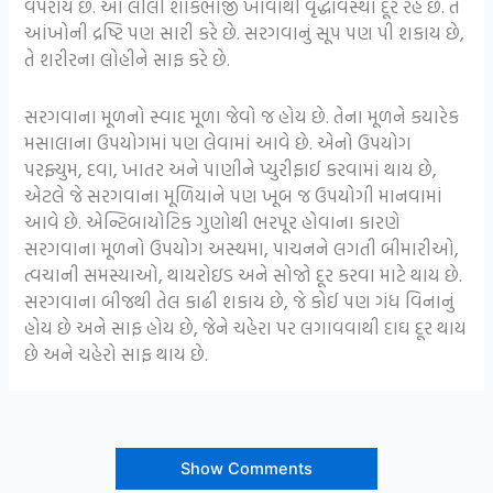
વપરાય છે. આ લીલી શાકભાજી ખાવાથી વૃદ્ધાવસ્થા દૂર રહે છે. તે
આંખોની દ્રષ્ટિ પણ સારી કરે છે. સરગવાનું સૂપ પણ પી શકાય છે,
તે શરીરના લોહીને સાફ કરે છે.
સરગવાના મૂળનો સ્વાદ મૂળા જેવો જ હોય છે. તેના મૂળને કયારેક
મસાલાના ઉપયોગમાં પણ લેવામાં આવે છે. એનો ઉપયોગ
પરફ્યુમ, દવા, ખાતર અને પાણીને પ્યુરીફાઈ કરવામાં થાય છે,
એટલે જે સરગવાના મૂળિયાને પણ ખૂબ જ ઉપયોગી માનવામાં
આવે છે.
એન્ટિબાયોટિક ગુણોથી ભરપૂર હોવાના કારણે
સરગવાના મૂળનો ઉપયોગ અસ્થમા, પાચનને લગતી બીમારીઓ,
ત્વચાની સમસ્યાઓ, થાયરોઇડ અને સોજો દૂર કરવા માટે થાય છે.
સરગવાના બીજથી તેલ કાઢી શકાય છે, જે કોઈ પણ ગંધ વિનાનું
હોય છે અને સાફ હોય છે, જેને ચહેરા પર લગાવવાથી દાઘ દૂર થાય
છે અને ચહેરો સાફ થાય છે.
Show Comments