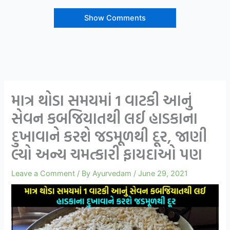
Show Comments
માત્ર થોડા સમયમાં 1 વાટકી આનું
સેવન કબજિયાતથી લઈ હાડકાના
દુખાવાને કરશે જડમૂળથી દૂર, જાણી
લ્યો અન્ય ચમત્કારી ફાયદાઓ પણ
Leave a Comment
/ By
Ayurvedam
/
June 29, 2021