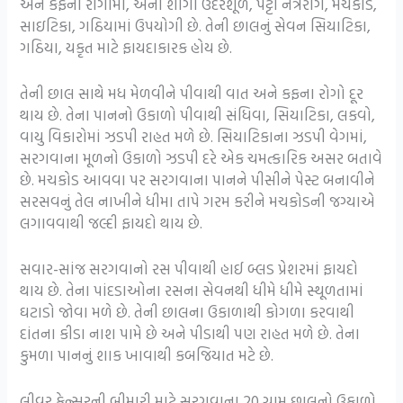
અને કફના રોગોમાં, એની શીંગો ઉદરશૂળ, પટ્ટી નેત્રરોગ, મચકોડ,
સાઇટિકા, ગઠિયામાં ઉપયોગી છે. તેની છાલનું સેવન સિયાટિકા,
ગઠિયા, યકૃત માટે ફાયદાકારક હોય છે.
તેની છાલ સાથે મધ મેળવીને પીવાથી વાત અને કફના રોગો દૂર
થાય છે. તેના પાનનો ઉકાળો પીવાથી સંધિવા, સિયાટિકા, લકવો,
વાયુ વિકારોમાં ઝડપી રાહત મળે છે. સિયાટિકાના ઝડપી વેગમાં,
સરગવાના મૂળનો ઉકાળો ઝડપી દરે એક ચમત્કારિક અસર બતાવે
છે. મચકોડ આવવા પર સરગવાના પાનને પીસીને પેસ્ટ બનાવીને
સરસવનું તેલ નાખીને ધીમા તાપે ગરમ કરીને મચકોડની જગ્યાએ
લગાવવાથી જલ્દી ફાયદો થાય છે.
સવાર-સાંજ સરગવાનો રસ પીવાથી હાઈ બ્લડ પ્રેશરમાં ફાયદો
થાય છે. તેના પાંદડાઓના રસના સેવનથી ધીમે ધીમે સ્થૂળતામાં
ઘટાડો જોવા મળે છે. તેની છાલના ઉકાળાથી કોગળા કરવાથી
દાંતના કીડા નાશ પામે છે અને પીડાથી પણ રાહત મળે છે. તેના
કુમળા પાનનું શાક ખાવાથી કબજિયાત મટે છે.
લીવર કેન્સરની બીમારી માટે સરગવાના 20 ગ્રામ છાલનો ઉકાળો