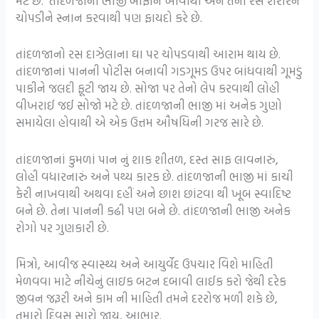
મટે છે. તાંદળજાની ભાજી બાફીને ખાવાથી અને તેનો રસ શરીરને
ચોપડીને સ્નાન કરવાથી પણ ફાયદો કરે છે.
તાંદળજાનો રસ દાઝેલાના ઘા પર ચોપડવાથી આરામ થાય છે.
તાંદળજાનાં પાનની પોટીસ બનાવી ગડગૂમડ ઉપર બાંધવાથી ગૂમડું
પાકીને જલદી ફૂટી જાય છે. સોજા પર તેનો લેપ કરવાથી લોહી
વીખરાઈ જઈ સોજો મટે છે. તાંદળજાની ભાજી માં અનેક ગુણો
સમાયેલા હોવાથી એ એક ઉત્તમ ઔષધિની ગરજ સારે છે.
તાંદળજાનાં કુમળાં પાન નું શાક શીતળ, દસ્ત સાફ લાવનારું,
લોહી વધારનારું અને પથ્ય કારક છે. તાંદળજાની ભાજી માં કાચી
કેરી નાખવાથી અથવા દહીં અને છાશ છાંટવા થી ખૂબ સ્વાદિષ્ટ
બને છે. તેના પાનની કઢી પણ બને છે. તાંદળજાની ભાજી અનેક
રોગો પર ગુણકારી છે.
મિત્રો, આવીજ સ્વાસ્થ્ય અને આયુર્વેદ ઉપચાર વિશે માહિતી
મેળવવા માટે નીચેનું લાઇક બટન દબાવી લાઈક કરો જેથી દરેક
જીવન જરૂરી અને કામ ની માહિતી તમને દરરોજ મળી શકે છે,
તમારો દિવસ સારો જાય, આભાર.