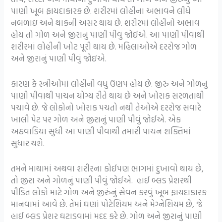
પાણી ખૂબ ફાયદાકારક છે. શરીરમાં લોહીના અભાવને લીધે
નબળાઇ અને થાકની અસર થાય છે. શરીરમાં લોહીનો અભાવ
હોય તો ગોળ અને જીરાનું પાણી પીવું જોઈએ. આ પાણી પીવાથી
શરીરમાં લોહીની ખોટ પૂરી થાય છે. મહિલાઓએ દરરોજ ગોળ
અને જીરાનું પાણી પીવું જોઇએ.
કારણ કે સ્ત્રીઓમાં લોહીની વધુ ઉણપ હોય છે. જીરું અને ગોળનું
પાણી પીવાથી પાચન યોગ્ય રીતે થાય છે અને ખોરાક સરળતાથી
પચાવે છે. જે લોકોનો ખોરાક પચતો નથી તેઓએ દરરોજ સવારે
ખાલી પેટ પર ગોળ અને જીરાનું પાણી પીવું જોઈએ. એક
અઠવાડિયા સુધી આ પાણી પીવાથી તમારી પાચન શક્તિમાં
સુધાર થશે.
તમને માથામાં અથવા શરીરના કોઈપણ ભાગમાં દુખાવો થાય છે,
તો જીરા અને ગોળનું પાણી પીવું જોઈએ. હાઈ બ્લડ પ્રેશરથી
પીડિત લોકો માટે ગોળ અને જીરુંનું સેવન કરવું ખૂબ ફાયદાકારક
માનવામાં આવે છે. તેમાં ઘણાં પોટેશિયમ અને મેગ્નેશિયમ છે, જે
હાઈ બ્લડ પ્રેશર ઘટાડવામાં મદદ કરે છે. ગોળ અને જીરાનું પાણી