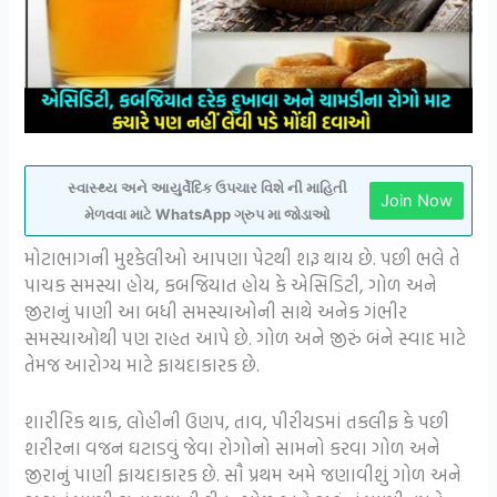
સ્વાસ્થ્ય અને આયુર્વેદિક ઉપચાર વિશે ની માહિતી
Join Now
મેળવવા માટે WhatsApp ગ્રુપ મા જોડાઓ
મોટાભાગની મુશ્કેલીઓ આપણા પેટથી શરૂ થાય છે. પછી ભલે તે
પાચક સમસ્યા હોય, કબજિયાત હોય કે એસિડિટી, ગોળ અને
જીરાનું પાણી આ બધી સમસ્યાઓની સાથે અનેક ગંભીર
સમસ્યાઓથી પણ રાહત આપે છે. ગોળ અને જીરું બંને સ્વાદ માટે
તેમજ આરોગ્ય માટે ફાયદાકારક છે.
શારીરિક થાક, લોહીની ઉણપ, તાવ, પીરીયડમાં તકલીફ કે પછી
શરીરના વજન ઘટાડવું જેવા રોગોનો સામનો કરવા ગોળ અને
જીરાનું પાણી ફાયદાકારક છે. સૌ પ્રથમ અમે જણાવીશું ગોળ અને