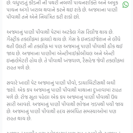
છે. વધુપડતું કીડની ની પથરી નબળી પાચનશક્તિ અને અમુક
પાચન અંગો ખરાબ થવાને કરને થઇ શકે છે. અજમાના પાણી
પીવાથી તને એને નિયંત્રિત કરી શકો છો.
અજમાનું પાણી પીવાથી પેટમાં અટકેલ ગેસ રિલીજ થાય છે.
ગૈસ્ટ્રીક તકલીફમાં ફાયદો થાય છે. ગેસ કે ઇનડાઈજેશન ને લીધે
થતી ઉલટી ની તકલીફ માં પણ અજમાનું પાણી પીવાથી ઠીક થઈ
જાય છે. અજમાના પાણીમાં એન્ટીમાઈક્રોબીયલ અને એન્ટી
ઇન્ફલેમેટરી હોય છે. તે પીવાથી ખંજવાળ, રૈસહેજ જેવી તકલીફમાં
રાહત મળે છે.
સવારે ખાલી પેટ અજમાનું પાણી પીવો, ડાયાબિટીસથી બચી
જશો. એક કપ અજમાનુ પાણી પીવાથી માથાના દુખાવામાં રાહત
મળે છે. રોજ સૂતા પહેલા એક કપ અજમાનું પાણી પીવાથી ઉંઘ
સારી આવશે. અજમાનું પાણી પીવાથી ભોજન ઝડપથી પચી જાય
છે. અજમાનું પાણી પીવાથી હૃદય સંબંધિત સમસ્યાઓમાં પણ
રાહત થાય છે.