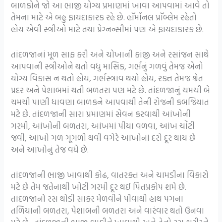
બાળકોને જો આ ભાજી યોગ્ય પ્રમાણમાં ખાવા આપવામાં આવે તો
તેમના માટે એ બહુ ફાયદાકારક રહે છે. હૉર્મોનલ પ્રૉબ્લેમ રહેતો
હોય એવી સ્ત્રીઓ માટે તથા પ્રેગ્નન્સીમાં પણ એ ફાયદાકારક છે.
તાંદળજાનાં મૂળ સાફ કરી અને ચોખાની કાંજી અને રસાંજન સાથે
આપવાની સ્ત્રીઓને થતો વધુ માસિક, ગર્ભનું ગળવું તેમજ એનો
યોગ્ય વિકાસ ન થતો હોય, ગર્ભસ્ત્રાવ થયો હોય, રક્ત તેમજ શ્વેત
પ્રદર અને પેશાબમાં થતી બળતરા પણ મટે છે. તાંદળજાનું ચમચી બે
ચમચી પાણી ધાવણા બાળકને આપવાથી તેની રોજની કબજિયાત
મટે છે. તાંદળજાની સારા પ્રમાણમાં સેવન કરવાથી આંખોની
ગરમી, આંખોની બળતરા, આંખમાં પીયા વળવા, આંખ ચોંટી
જવી, આંખો ગળ ગૂગળી થવી વગેરે આંખોનાં દરો દૂર થાય છે
અને આંખોનું તેજ વધે છે.
તાંદળજાની ભાજી ખાવાથી કોઢ, વાતરક્ત અને ચામડીના વિકારો
મટે છે તેમ જતેનાથી ખોટી ગરમી દૂર થઈ પિત્તપ્રકોપ શમે છે.
તાંદળજાનો રસ થોડી સાકર મેળવીને પીવાથી હાથ પગના
તળિયાની બળતરા, પેશાબની બળતરા અને વારંવાર થતો ઉનવા