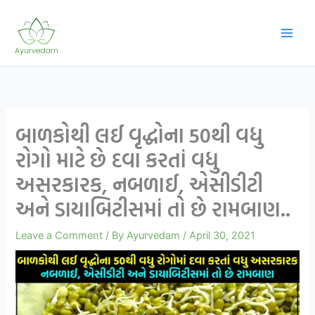
Skip
to
content
બાળકોથી લઈ વૃદ્ધોના 50થી વધુ
રોગો માટે છે દવા કરતાં વધુ
અસરકારક, નબળાઈ, એસીડીટી
અને ડાયાબિટીસમાં તો છે રામબાણ..
Leave a Comment
/ By
Ayurvedam
/
April 30, 2021