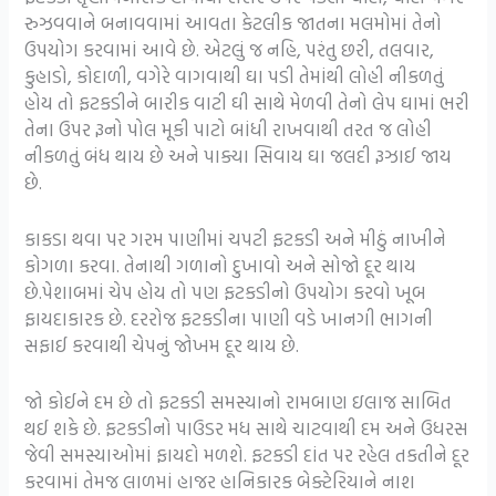
રુઝવવાને બનાવવામાં આવતા કેટલીક જાતના મલમોમાં તેનો
ઉપયોગ કરવામાં આવે છે. એટલું જ નહિ, પરંતુ છરી, તલવાર,
કુહાડો, કોદાળી, વગેરે વાગવાથી ઘા પડી તેમાંથી લોહી નીકળતું
હોય તો ફટકડીને બારીક વાટી ઘી સાથે મેળવી તેનો લેપ ઘામાં ભરી
તેના ઉપર રૂનો પોલ મૂકી પાટો બાંધી રાખવાથી તરત જ લોહી
નીકળતું બંધ થાય છે અને પાક્યા સિવાય ઘા જલદી રૂઝાઈ જાય
છે.
કાકડા થવા પર ગરમ પાણીમાં ચપટી ફટકડી અને મીઠું નાખીને
કોગળા કરવા. તેનાથી ગળાનો દુખાવો અને સોજો દૂર થાય
છે.પેશાબમાં ચેપ હોય તો પણ ફટકડીનો ઉપયોગ કરવો ખૂબ
ફાયદાકારક છે. દરરોજ ફટકડીના પાણી વડે ખાનગી ભાગની
સફાઈ કરવાથી ચેપનું જોખમ દૂર થાય છે.
જો કોઈને દમ છે તો ફટકડી સમસ્યાનો રામબાણ ઇલાજ સાબિત
થઈ શકે છે. ફટકડીનો પાઉડર મધ સાથે ચાટવાથી દમ અને ઉધરસ
જેવી સમસ્યાઓમાં ફાયદો મળશે. ફટકડી દાંત પર રહેલ તકતીને દૂર
કરવામાં તેમજ લાળમાં હાજર હાનિકારક બેક્ટેરિયાને નાશ