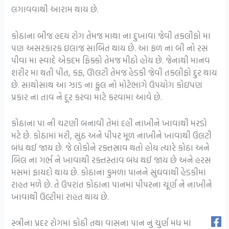
લગાવવાથી આરામ થાય છે.
કોઠાના બીજ હ્રદય રોગ તેમજ માથા ના દુખાવા જેવી તકલીફો મા
પણ અસરકારક ઇલાજ સાબિત થાય છે. આ ફળ ના બી નો રસ
પીવા મા સ્વાદે એકદમ ફિક્કો તેમજ મીઠો હોય છે. જેનાથી માનવ
શરીર મા થતી પીત, કફ, ઊલટી તેમજ હેડકી જેવી તકલીફો દુર થાય
છે. સાથોસાથ આ ઝાડ ના ફુલ નો મોટેભાગે ઉપયોગ કોઇપણ
પ્રકાર ના તાવ ને દૂર કરવા માટે કરવામા આવે છે.
કોઠાના પા ની ચટણી બનાવી તેમાં દહીં નાખીને ખાવાથી મરડો
મટે છે. કોઠામાં મરી, સુંઠ અને પીપર મૂળ નાખીને ખાવાથી ઉલટી
બંધ થઈ જાય છે. જે લોકોને રક્તસ્રાવ થતો હોય ત્યારે કોઠા અને
બિલ ના ગર્ભ ને ખાવાથી રક્તસ્તાવ બંધ થઈ જાય છે અને હરસ
મસમાં ફાયદો થાય છે. કોઠાના કુમળા પાનને સુંઘવાથી હેડકીમાં
રાહત મળે છે. તે ઉપરાંત કોઠાના પાનમાં પીપરના ચૂર્ણ ને નાખીને
ખાવાથી ઉલ્ટીમાં રાહત થાય છે.
સ્ત્રીના પ્રદર રોગમાં કોઠી તથા વાસના પાન નું ચુર્ણ મધ માં