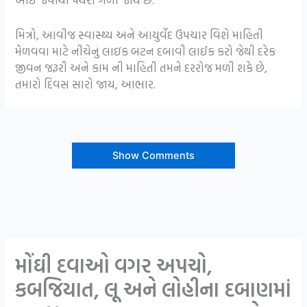
મિત્રો, આવીજ સ્વાસ્થ્ય અને આયુર્વેદ ઉપચાર વિશે માહિતી
મેળવવા માટે નીચેનું લાઇક બટન દબાવી લાઈક કરો જેથી દરેક
જીવન જરૂરી અને કામ ની માહિતી તમને દરરોજ મળી શકે છે,
તમારો દિવસ સારો જાય, આભાર.
Show Comments
મોંઘી દવાઓ વગર અપચો,
કબજિયાત, લૂ અને લોહીના દબાણમાં