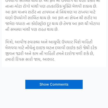
ઉપયોગી સાબિત થાય છે. આ ફળ ના ઉપયોગ થી ઘણા પ્રકાર ના
નાના-મોટા રોગો માંથી પણ તાત્કાલિક મુક્તિ મેળવી શકાય છે.
આ ફળ માનવ શરીર ના તાપમાન ને નિયંત્રણ મા રાખવા માટે
ઘણો ઉપયોગી સાબિત થાય છે. આ ફળ ના સેવન થી શરીર મા
જામેલ વધારા ના કોલેસ્ટ્રોલ દૂર થાય છે તેમજ આ ફળ થી મોટાપા
ની સમસ્યા માંથી પણ રાહત થાય છે.
મિત્રો, આવીજ સ્વાસ્થ્ય અને આયુર્વેદ ઉપચાર વિશે માહિતી
મેળવવા માટે નીચેનું લાઇક બટન દબાવી લાઈક કરો જેથી દરેક
જીવન જરૂરી અને કામ ની માહિતી તમને દરરોજ મળી શકે છે,
તમારો દિવસ સારો જાય, આભાર.
Show Comments