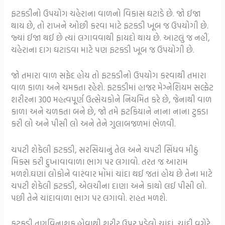
ફટકડીનો ઉપયોગ ચહેરાના વાળનો વિકાસ ઘટાડે છે. જો ઈજા
થાય છે, તો રાખને ઓછી કરવા માટે ફટકડી ખૂબ જ ઉપયોગી છે.
જ્યાં ઈજા થઈ છે ત્યાં લગાવવાથી ફાયદો થાય છે. આટલું જ નહીં,
ચહેરાના દાગ ઘટાડવા માટે પણ ફટકડી ખૂબ જ ઉપયોગી છે.
જો તમારા વાળ સફેદ હોય તો ફટકડીનો ઉપયોગ કરવાથી તમારા
વાળ કાળા અને ચમકતા રહેશે. ફટકડીમાં હાજર મેગ્નેશિયમ સલ્ફેટ
શરીરના 300 મહત્વપૂર્ણ ઉત્સેચકોને નિયમિત કરે છે, જેનાથી વાળ
કાળા અને ચળકતા બને છે, જો તમે ફટકિયાને નાના નાના ટુકડા
કરી લો અને પીસી લો અને તેને ગુલાબજળમાં ભેળવી.
ચપટી શેકેલી ફટકડી, સરસિયાનું તેલ અને ચપટી સિંધવ મીઠું
મિક્સ કરી દુખાવાવાળા ભાગ પર લગાવો. તરત જ આરામ
મળશે.ઘણાં લોકોને વારંવાર મોંમાં ચાંદા થઈ જતાં હોય છે તેના માટે
ચપટી શેકેલી ફટકડી, એલચીના દાણા અને કાથો લઈ પીસી લો.
પછી તેને ચાંદાવાળા ભાગ પર લગાવો. રાહત મળશે.
ફટકડી તૃણવિનાશક હોવાથી શરીર ઉપર પડેલો ચાંદાં, ચાંદી વગેરે