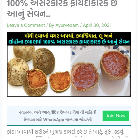
100% અસરકારક ફાયદાકારક છે
આનું સેવન..
Leave a Comment
/ By
Ayurvedam
/
April 30, 2021
સ્વાસ્થ્ય અને આયુર્વેદિક ઉપચાર વિશે ની માહિતી
Join Now
મેળવવા માટે WhatsApp ગ્રુપ મા જોડાઓ
કોઠા ખાવાથી શરીરને ખુબજ ફાયદો કરે છે તે ખાટું, તૂરું, કડવું,