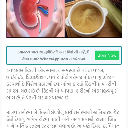
સ્વાસ્થ્ય અને આયુર્વેદિક ઉપચાર વિશે ની માહિતી
Join Now
મેળવવા માટે WhatsApp ગ્રુપ મા જોડાઓ
આજકાલ કિડની એક સામાન્ય સમસ્યા છે વધતા વજન,
થાઇરોઇડ, ડિહાઇડ્રેશન, વધારે પ્રોટીન તેમજ મીઠા વાળું ભોજન
કરવાથી કે વિશેષ પ્રકારની દવાઓના કારણે કિડનીમાં પથરીની
સમસ્યા થઇ શકે છે. કિડની એ આપણા શરીરનો એક મહત્વપૂર્ણ
ભાગ છે. તે પેટની બરાબર પાછળ છે.
માનવ શરીરમાં બે કિડની છે. જેનું કાર્ય શરીરમાંથી હાનિકારક ઝેર
ફેંકી દેવાનું અને શરીરમાં પાણી અને અન્ય પ્રવાહી, રાસાયણિક
અને ખનિજ સ્તરનું સ્તર જાળવવાનું છે. આપણે દિવસ દરમિયાન