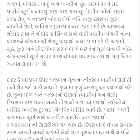
અજમો, મોચરસ, આદુ અને ધાવડીનાં ફૂલ સરખે ભાગે લઈ
વાટીને ચૂર્ણ બનાવવું. ત્રણ-ત્રણ ગ્રામ ચૂર્ણ દહીંમાં ઘોળી સવાર-
સાંજ લેવું. અનાજનો ખોરાક લેવો નહિ. તાજી છાશમાં જીરૂ
નાખીને લેવી, અતિસાર (વારંવાર થતા ઝાડા) મટે છે. અજમાના
થોડાક દાણાને થોડાક જ સિંધવ સાથે વાટી પાણીમાં મેળવી નાના
બાળકને એક ચમચી જેટલું પાવાથી કાચા ઝાડા મટે છે. અજમો,
સૂંઠ, જીરૂ અને લીંડીપીપર સરખે ભાગે લઈ તેનું ચૂર્ણ બનાવી એક-
એક ચમચી ચૂર્ણ સવાર-સાંજ ચોખ્ખા મધ સાથે લેવાથી મંદાગ્નિમાં
અત્યંત લાભ થાય છે.
દાદર કે ખરજવા ઉપર અજમાને ચૂનાના નીતરેલા પાણીમાં લસોટી
તેનો લેપ કરી પાટો બાંધવો. જૂનામાં જૂનું ખરજવું આ પ્રયોગથી મટે
છે. જૂનો ગોળ અને અજમાનો ઉકાળો (પાણીમાં બનાવેલો)
દિવસમાં ત્રણ વખત બબ્બે તોલાની માત્રા આપવાથી સ્ત્રીઓનો
માસિક અવરોધ દૂર થઈ નિયમિત માસિક આવે છે. અડધી ચમચી
અજમાના ચૂર્ણ સાથે બે લવિંગ ચાવીને ખાઈ જવાથી
સગર્ભાવસ્થાની ઊલટીઓ બંધ થાય છે. દિવસમાં બે વખત સવાર-
સાંજ. અડધી ચમચી અજમો બેથી ત્રણ મૂળાના પાન સાથે ચાવીને
ખાઈ જવાથી પથરી ગળી જાય છે.