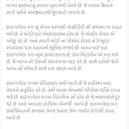
મગમાં ફાઈબરનું પ્રમાણ ખુબ મળી આવે છે. જે પાચન ક્રિયાને
સારી કરીને કબજીયાતથી છુટકારો અપાવે છે.
ફણગાવેલા મગ નું સેવન કરવાથી એસીડીટી ની સમસ્યા માં રાહત
મળે છે. તે બોડી માટે એલ્કાલાઈન હોય છે. જે એસીડ લેવલ એ
ઓછુ કરે છે. અને તમારી બોડી ના પીએચ લેવલ ને રેગ્યુલર
રાખવામાં પણ મહત્વની ભૂમિકા ભજવે છે. આંખ માટે પણ
ફણગાવેલા મગ ખુબ ફાયદાકારક છે. તેમાં વિટામીન એ પણ મળે
છે. જે આંખ ની રોશની વધારવામાં મદદ કરે છે. સાથે રતોધી જેવી
આંખ ની બીમારી સામે પણ રક્ષણ આપે છે.
ફણગાવેલા મગમાં પેપિસાઇડ મળી આવે છે જે શરીરમાં બ્લડ
પ્રેશરને સંતુલિત કરે છે. તેથી આના સેવનથી બીપીના દર્દીને રાહત
મળે છે. ફણગાવેલા મગમાં વિટામિન સી હોય છે જે નબળાઈને દૂર
કરે છે. અને આપણા શરીરમાં એનર્જી આપે છે. ફણગાવેલા મગ
કબજિયાતની સમસ્યા તેમજ કેન્સર જેવા ગંભીર રોગોથી રાહત
આપે છે.