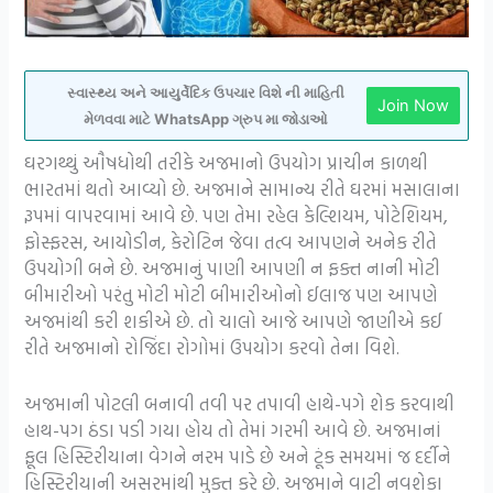
સ્વાસ્થ્ય અને આયુર્વેદિક ઉપચાર વિશે ની માહિતી
Join Now
મેળવવા માટે WhatsApp ગ્રુપ મા જોડાઓ
ઘરગથ્થું ઔષધોથી તરીકે અજમાનો ઉપયોગ પ્રાચીન કાળથી
ભારતમાં થતો આવ્યો છે. અજમાને સામાન્ય રીતે ઘરમાં મસાલાના
રૂપમાં વાપરવામાં આવે છે. પણ તેમા રહેલ કેલ્શિયમ, પોટેશિયમ,
ફોસ્ફરસ, આયોડીન, કેરોટિન જેવા તત્વ આપણને અનેક રીતે
ઉપયોગી બને છે. અજમાનું પાણી આપણી ન ફક્ત નાની મોટી
બીમારીઓ પરંતુ મોટી મોટી બીમારીઓનો ઈલાજ પણ આપણે
અજમાંથી કરી શકીએ છે. તો ચાલો આજે આપણે જાણીએ કઈ
રીતે અજમાનો રોજિંદા રોગોમાં ઉપયોગ કરવો તેના વિશે.
અજમાની પોટલી બનાવી તવી પર તપાવી હાથે-પગે શેક કરવાથી
હાથ-પગ ઠંડા પડી ગયા હોય તો તેમાં ગરમી આવે છે. અજમાનાં
ફૂલ હિસ્ટિરીયાના વેગને નરમ પાડે છે અને ટૂંક સમયમાં જ દર્દીને
હિસ્ટિરીયાની અસરમાંથી મુક્ત કરે છે. અજમાને વાટી નવશેકા