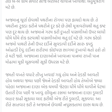
તલ બે-બે ગ્રામ સવાર સાંજ બરાબર ચાવીને ખાવાથી. બહુમૂત્રરોગ
મટે છે.
અજમાનું ચૂર્ણ લેવાથી પથરીના રોગમાં પણ ફાયદો થાય છે. તે
પથરીના ટુકડા કરીને પથરીને દૂર કરે છે તેથી મૂત્રાવરોધથી થતું કષ્ટ
પણ દૂર થાય છે. અજમાને ગરમ કરી દુખતી પાંસળીઓ ઉપર બાંધી
ધીમે ધીમે શેક કરવાથી પાંસળીઓમાં થતું દર્દ મટે છે. ગરમ કરેલો
અજમો પાથરી તેની ઉપર દર્દીને સુવડાવી દર્દીને સારું કપડું
ઓઢાડી દેવું. દર્દીના શરીરમાં કોઈપણ ભાગમાં દુખાવો થતો હશે તો
તે મટી જશે. અજમાના દાણાઓને ખાવાના પાનમાં રાખી પાન
મોઢામાં મૂકી ચૂસવાથી સૂકી ઉધરસ મટે છે.
જમતી વખતે વધારે તીખુ ખવાઈ ગયું હોય અને હેડકી આવતી
હોય અથવા જમ્યા પછી જેમને હેડકી આવતી હોય તેઓએ જમ્યા
પહેલાં અજમાના દાણા એક ચમચી જેટલા ધીમે ધીમે ચાવીને પેટમાં
ઉતારી દેવા પછી જ ખાવું. લીંબુના રસમાં અજમાના દાણા ડૂબાડી
બહાર કાઢી સૂકાયા બાદ ફરીથી એજ રીતે ડૂબાડી, સૂકવવા. આ
રીતે સાતવાર કરી તે અજમાને લેવાથી નપુંસકતામાં લાભ થાય છે.