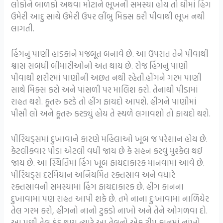
લોકોને બાળકો અથવા મોટાને ભૂખની સમસ્યા હોય તો ઘીમાં હિંગ
ઉમેરી આદુ સાથે ઉમેરી ઉપર લીંબુ મિક્સ કરી પીવાથી ભૂખ નથી
લાગતી.
હિંગનું પાણી હાડકાને મજબૂત બનાવે છે. આ ઉપરાંત તેને પીવાથી
શ્વાસ સંબંધી બીમારીઓનો અંત થાય છે. રોજ હિંગનું પાણી
પીવાથી શરીરમાં પાણીની અછત નથી રહેતી.હીંગને ગરમ પાણી
સાથે મિક્સ કરો અને પાંસળી પર માલિશ કરો. તેનાથી પીડામાં
રાહત થશે. કૂતરુ કરડે તો હીંગ ફાયદો આપશે. હીંગને પાણીમાં
પીસી લો અને કૂતરુ કરડ્યું હોય તે સ્થળે લગાવશો તો ફાયદો થશે.
પીરિયડ્સમાં દુખાવાને કારણે મહિલાઓ ખૂબ જ પરેશાન હોય છે.
કેટલીકવાર પીડા એટલી વધી જાય છે કે સહન કરવું મુશ્કેલ થઈ
જાય છે. આ સ્થિતિમાં હિંગ ખૂબ ફાયદાકારક માનવામાં આવે છે.
પીરિયડ્સ દરમિયાન અનિયમિત રક્તસ્રાવ અને વધારે
રક્તસ્રાવની સમસ્યામાં હિંગ ફાયદાકારક છે. હીંગ કાનના
દુખાવામાં પણ રાહત આપી શકે છે. તમે નાના દુઃખાવામાં નાળિયેર
તેલ ગરમ કરો, હીંગનો નાનો ટુકડો નાખો અને તેને ઓગળવા દો.
આ પછી તેલ ઠંડું થાય ત્યારે આ તેલનો એક ટીપુ કાનમાં નાંખો.