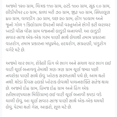
અજમો ૧૨૦ ગ્રામ, ચિત્રક ૧૧૦ ગ્રામ, હરડે ૧૦૦ ગ્રામ, સૂંઠ ૬૦ ગ્રામ,
લીંડીપીપર ૮૦ ગ્રામ, કાળાં મરી ૭૦ ગ્રામ, જીરૂ ૫૦ ગ્રામ, સિંધાલૂણ
૪૦ ગ્રામ, વાવડીંગ ૩૦ ગ્રામ, વછ ૨૦ ગ્રામ, હીંગ ૧૦ગ્રામ અને
જૂનો ગોળ ૧ કિલોગ્રામ ઉપરની બધી વસ્તુઓને ભેગી કરી બરાબર
ખાંડી વીસ વીસ ગ્રામ વજનની લાડુડી બનાવવી. આ લાડુડી
સવાર-સાંજ એક-એક ગરમ પાણી સાથે લેવાથી તમામ પ્રકારના
વાતરોગ, તમામ પ્રકારના મધુપ્રમેહ, હૃદયરોગ, સંગ્રહણી, પાંડુરોગ
વગેરે મટે છે.
અજમો ચાર ભાગ, શેકેલી હિંગ બે ભાગ અને સંચળ ચાર ભાગ લઈ
વાટી ચૂર્ણ બનાવવું તેમાંથી ત્રણ-ત્રણ ગ્રામ ચૂર્ણ જમ્યા પછી
નવશેકા પાણી સાથે લેવું. ખોરાક સરળતાથી પચે છે, આમ થતો
નથી. થોડા દિવસ હલકો ખોરાક લેવાથી પાચનશક્તિ સતેજ થાય
છે. અજમો દોઢ ગ્રામ, હિમજ દોઢ ગ્રામ અને હિંગ એક
રતીભાર(પચાસ મિલિગ્રામ) લઈ વાટી ચૂર્ણ બનાવી કપડાં વડે
ચાળી લેવું, આ ચૂર્ણ સવાર-સાંજ પાણી સાથે એક-એક ચમચી
લેવું, પેટમાં થતો ગેસ, આફરો, શૂળ મટે છે.