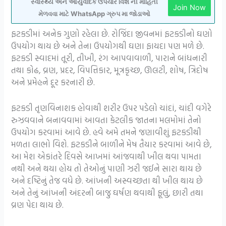
સ્વાસ્થ્ય અને આયુર્વેદિક ઉપચાર વિશે ની માહિતી
Join Now
મેળવવા માટે WhatsApp ગ્રુપ મા જોડાઓ
ફટકડીમાં અનેક ગુણો રહેલા છે. રોજિંદા જીવનમાં ફટકડીનો ઘણો
ઉપયોગ થાય છે અને તેના ઉપયોગથી ઘણા ફાયદા પણ મળે છે.
ફટકડી સ્વાદમાં તૂરી, તીખી, રંગ આપવાવાળી, પારાને બાંધનારી
તથા કોઢ, વ્રણ, પ્રદર, વિપત્તિકાર, મૂત્રકૃચ્છ, ઊલટી, શોષ, ત્રિદોષ
અને પ્રમેહને દૂર કરનારી છે.
ફટકડી તૃણવિનાશક હોવાથી શરીર ઉપર પડેલો ચાંદાં, ચાંદી વગેરે
રુઝવવાને બનાવવામાં આવતા કેટલીક જાતના મલમોમાં તેનો
ઉપયોગ કરવામાં આવે છે. હવે અમે તમને જણાવીશું ફટકડીથી
મળતા લાભો વિશે. ફટકડીને બાળીને મેષ તૈયાર કરવામાં આવે છે,
આ મેશ એકાંતરે દિવસે આખમાં આંજવાથી ખીલ થવા પામતા
નથી અને થયા હોય તો તેઓનું પાણી ઝરી જઈને સારા થાય છે
અને દષ્ટિનું તેજ વધે છે. આંખની અસ્વચ્છતા થી ખીલ થાય છે
અને તેનું આંખની અંદરની બાજુ ઘર્ષણ થવાથી ફૂલું, છારી તથા
વ્રણ પેદા થાય છે.