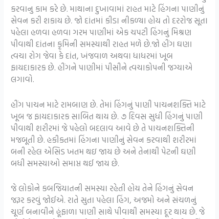
કરવાનુ કામ કરે છે. માથાના દુખાવામાં રાહત માટે હિંગના પાણીનું
સેવન કરી શકાય છે. જો દાંતમાં કીડા નીકળ્યા હોય તો દરરોજ સૂતા
પહેલા હળવા હળવા ગરમ પાણીમાં એક ચપટી હિંગનું મિશ્રણ
પીવાથી દાંતના કૃમિની સમસ્યાથી રાહત મળે છે.જો હીંગ ઘણા
ત્વચા રોગ જેવા કે દાંત, ખંજવાળ અથવા ધાધરમાં ખૂબ
ફાયદાકારક છે. હીંગને પાણીમાં પીસીને ત્વચાકોપની જગ્યાએ
લગાવો.
હીંગ પાચન માટે રામબાણ છે. તેમાં હિંગનું પાણી પાચનશક્તિ માટે
ખૂબ જ ફાયદાકારક સાબિત થાય છે. ૭ દિવસ સુધી હિંગનું પાણી
પીવાથી શરીરમાં જે પહેલો બદલાવ આવે છે તે પાચનશક્તિની
મજબૂતી છે. હકીકતમાં હિંગના પાણીનું સેવન કરવાથી શરીરમાં
બની રહેલ એસિડ ખતમ થઇ જાય છે અને તેનાથી પેટની ઘણી
બધી સમસ્યાઓ સમાપ્ત થઈ જાય છે.
જે લોકોને કબજિયાતની સમસ્યા રહેતી હોય તેને હિંગનું સેવન
જરૂર કરવું જોઈએ. રાતે સુતા પહેલા હિંગ, અજમો અને સંચળનું
ચૂર્ણ બનાવીને હૂંફાળા પાણી સાથે પીવાથી સમસ્યા દૂર થાય છે. જે