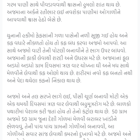
ગરમ પાણી સાથે પીવડાવવાથી શ્વાસનો હુમલો શાંત થાય છે.
અજમાના અર્કને રતીભાર લઈ નવશેકા પાણીમાં ઓગાળીને
આપવાથી શ્વાસ હેઠો બેસે છે.
યુનાની હકીમો ફેફસાંની ગળા પાસેની નળી સૂજી ગઈ હોય અને
કફ વધારે નીકળતો હોય તો કફ બંધ કરવા અજમો આપવો. આ
સાથે અજમો વાટી તેની પોટલી બનાવીને તે ભાગ ઉપર બાંધવો.
અજમાની ફાકી લેવાથી શરદી અને ઉધરસ મટે છે. અજમાનાં ફૂલ
અડધો અડધો ગ્રામ દિવસમાં ત્રણ વાર ચોખ્ખા ઘી અને મધ સાથે
મેળવીને લેવાથી કફ ઓછો થાય છે. શરીરમાં નવો કફ બનતો નથી
અને પેદા થયેલા કફનો નિકાલ થાય છે.
અજમો અને તલ સરખે ભાગે લઈ, પીસી ચૂર્ણ બનાવી મોટી એક
એક ચમચી દિવસમાં ત્રણ વાર લેવાથી બહુમૂત્રરોગ મટે છે. બાળકો
પથારીમાં પેશાબ કરી જતાં હોય તો તેનો કંટ્રોલ થાય છે. 50 ગ્રામ
અજમો 50 ગ્રામ જૂના દેશી ગોળમાં મેળવી બરાબર ખાંડીને
ભેળવવું, તેની પાંચ પાંચ ગ્રામની ગોળીઓ બનાવવી, આ
ગોળીઓ સવાર સાંજ લેવાથી કમરનો દુખાવો મટે છે. અજમો અને