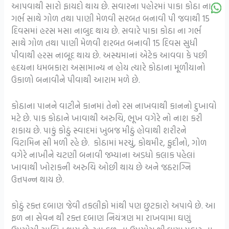
આપવાથી સારો ફાયદો થાય છે. સવારના પહોરમાં પાકા કોઠા ના
ગર્ભ સાથે ગોળ તથા પાણી મેળવી સરબત બનાવી પી જવાથી 15
દિવસમાં હરસ મસા નાબુદ થાય છે. સવારે પાકા કોઠા ના ગર્ભ
સાથે ગોળ તથા પાણી મેળવી શરબત બનાવી 15 દિવસ સુધી
પીવાથી હરસ નાબૂદ થાય છે. અસ્થમાનાં એટેક આવવા કે પછી
હૃદયના ધમબકારા અસામાન્ય ન હોય ત્યારે કોઠાના મૂળીયાનો
ઉકાળો બનાવીને પીવાથી આરામ મળે છે.
કોઠાના પાનને વાટીને કાનમાં તેનો રસ નાખવાથી કાનનો દુખાવો
મટે છે. પાક કોઠાને ખાવાથી અરુચિ, ભૂખ વગેરે નો નાશ કરી
શકાય છે. પાકું કોઠું સ્વાદમાં ખુબજ મીઠું હોવાથી શરીરને
વિટામિન સી મળી રહે છે. કોઠામાં મરચું, કોથમીર, ફુદીનો, ગોળ
વગેરે નાખીને ચટણી બનાવી જમ્યાના અડધો કલાક પહેલાં
ખાવાથી ખોરાકની અરુચિ ઓછી થાય છે અને જઠરાગ્નિ
ઉત્તપન્ન થાય છે.
કોઠું રક્ત દબાણ જેવી તકલીફો માંથી પણ છુટકારો અપાવે છે. આ
ફળ ના સેવન થી રક્ત દબાણ નિયંત્રણ મા રાખવામા ઘણું