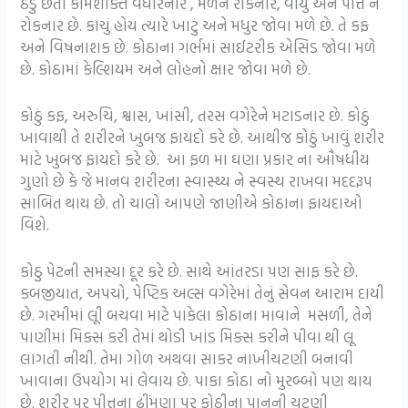
ઠંડુ છતાં કામશક્તિ વધારનાર , મળને રોકનાર, વાયુ અને પીત્ત ને
રોકનાર છે. કાચું હોય ત્યારે ખાટું અને મધુર જોવા મળે છે. તે કફ
અને વિષનાશક છે. કોઠાના ગર્ભમાં સાઈટરીક એસિડ જોવા મળે
છે. કોઠામાં કેલ્શિયમ અને લોહનો ક્ષાર જોવા મળે છે.
કોઠું કફ, અરુચિ, શ્વાસ, ખાંસી, તરસ વગેરેને મટાડનાર છે. કોઠું
ખાવાથી તે શરીરને ખુબજ ફાયદો કરે છે. આથીજ કોઠું ખાવું શરીર
માટે ખુબજ ફાયદો કરે છે. આ ફળ મા ઘણા પ્રકાર ના ઔષધીય
ગુણો છે કે જે માનવ શરીરના સ્વાસ્થ્ય ને સ્વસ્થ રાખવા મદદરૂપ
સાબિત થાય છે. તો ચાલો આપણે જાણીએ કોઠાના ફાયદાઓ
વિશે.
કોઠુ પેટની સમસ્યા દૂર કરે છે. સાથે આંતરડા પણ સાફ કરે છે.
કબજીયાત, અપચો, પેપ્ટિક અલ્સ વગેરેમાં તેનું સેવન આરામ દાયી
છે. ગરમીમાં લૂી બચવા માટે પાકેલા કોઠાના માવાને મસળી, તેને
પાણીમાં મિક્સ કરી તેમાં થોડી ખાંડ મિક્સ કરીને પીવા થી લૂ
લાગતી નીથી. તેમા ગોળ અથવા સાકર નાખીચટણી બનાવી
ખાવાના ઉપયોગ માં લેવાય છે. પાકા કોઠા નો મુરબ્બો પણ થાય
છે. શરીર પર પીત્તના ઢીંમણા પર કોઠીના પાનની ચટણી