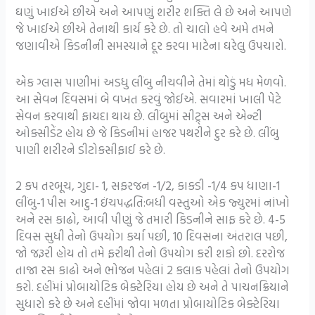
ઘણું ખાઈએ છીએ અને આપણું શરીર શક્તિ લે છે અને આપણે
જે ખાઈએ છીએ તેનાથી કાર્ય કરે છે. તો ચાલો હવે અમે તમને
જણાવીએ કિડનીની સમસ્યાને દૂર કરવા માટેના ઘરેલુ ઉપચારો.
એક ગ્લાસ પાણીમાં અડધુ લીંબુ નીચવીને તેમાં થોડું મધ મેળવો.
આ સેવન દિવસમાં બે વખત કરવું જોઈએ. સવારમાં ખાલી પેટે
સેવન કરવાથી ફાયદા થાય છે. લીંબુમાં સીટ્ર્સ અને એન્ટી
ઓક્સીડેંટ હોય છે જે કિડનીમાં હાજર પથરીને દુર કરે છે. લીંબુ
પાણી શરીરને ડીટોકસીફાઈ કરે છે.
2 કપ તરબૂચ, ગુદા- 1, સફરજન -1/2, કાકડી -1/4 કપ ધાણા-1
લીંબુ-1 પીસ આદુ-1 ઇંચપદ્ધતિ:બધી વસ્તુઓ એક જ્યુરમાં નાંખો
અને રસ કાઢો, આવી પીણું જે તમારી કિડનીને સાફ કરે છે. 4-5
દિવસ સુધી તેનો ઉપયોગ કર્યા પછી, 10 દિવસના અંતરાલ પછી,
જો જરૂરી હોય તો તમે ફરીથી તેનો ઉપયોગ કરી શકો છો. દરરોજ
તાજા રસ કાઢો અને ભોજન પહેલાં 2 કલાક પહેલાં તેનો ઉપયોગ
કરો. દહીંમાં પ્રોબાયોટિક બેક્ટેરિયા હોય છે અને તે પાચનક્રિયાને
સુધારો કરે છે અને દહીંમાં જોવા મળતા પ્રોબાયોટિક બેક્ટેરિયા