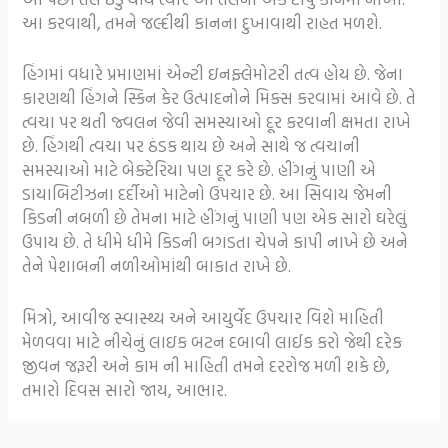
આ કરવાથી, તમને જલ્દીથી કાનના દુખાવાથી રાહત મળશે.
હિંગમાં વધારે પ્રમાણમાં એન્ટી ઇનફ્લેમોટરી તત્વ હોય છે. જેના
કારણથી હિંગને સ્કિન કેર ઉત્પાદનોને મિક્સ કરવામાં આવે છે. તે
ત્વચા પર થતી જ્વલન જેવી સમસ્યાઓ દૂર કરવાની ક્ષમતા રાખે
છે. હિંગથી ત્વચા પર ઠંડક થાય છે અને સાથે જ ત્વચાની
સમસ્યાઓ માટે બેક્ટેરિયા પણ દૂર કરે છે. હીંગનું પાણી એ
ડાયાબિટીઝના દર્દીઓ માટેનો ઉપચાર છે. આ સિવાય જેમની
કિડની નબળી છે તેમના માટે હીંગનું પાણી પણ એક સારો ઘરેલું
ઉપાય છે. તે ધીમે ધીમે કિડની બગડતા ચેપને કાપી નાખે છે અને
તેને પેશાબની નળીઓમાંથી બાકાત રાખે છે.
મિત્રો, આવીજ સ્વાસ્થ્ય અને આયુર્વેદ ઉપચાર વિશે માહિતી
મેળવવા માટે નીચેનું લાઇક બટન દબાવી લાઈક કરો જેથી દરેક
જીવન જરૂરી અને કામ ની માહિતી તમને દરરોજ મળી શકે છે,
તમારો દિવસ સારો જાય, આભાર.