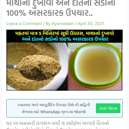
માથાનો દુખાવો અને દાંતનો સડોનો
100% અસરકારક ઉપચાર..
Leave a Comment
/ By
Ayurvedam
/
April 30, 2021
સ્વાસ્થ્ય અને આયુર્વેદિક ઉપચાર વિશે ની માહિતી
Join Now
મેળવવા માટે WhatsApp ગ્રુપ મા જોડાઓ
ઘર પર બનનારી લગભગ બધી જ રસોઈમાં આપણે હિંગનો