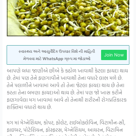
સ્વાસ્થ્ય અને આયુર્વેદિક ઉપચાર વિશે ની માહિતી
Join Now
મેળવવા માટે WhatsApp ગ્રુપ મા જોડાઓ
આપણે બધા જાણીએ છીએ કે કઠોળ ખાવાથી કેટલા ફાયદા થાય
છે. તેમાં પણ તેને ફણગાવીને ખાવાથી તેના વધારે લાભ મળે છે.
તેને પલાળીને ખાવામાં આવે તો તેના જેટલા ફાયદા થાય છે તેના
કરતા તેના બમણા ફાયદાઓ થાય છે. તેમાં પણ જો ખાસ કરીને
ફણગાવેલા મગ ખાવામાં આવે તો તેનાથી શરીરની રોગપ્રતિકારક
શક્તિમાં વધારો થાય છે.
મગ માં મેગ્નેશિયમ, કોપર, ફોલેટ, રાઈબોફલેવિન, વિટામીન-સી,
ફાઇબર, પોટેશિયન, ફોસ્ફરસ, મેગ્નેશિયમ, આયરન, વિટામિન