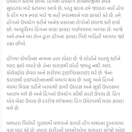
ઉપયોગ કરીએ છીએ. હિંગનો ઉપયોગ શાકભાજીનો સ્વાદ
સુધારવા માટે કરવામાં આવે છે, પરંતુ કદાચ તમે જાણતા નહીં હોવ
કે હીંગ માત્ર સ્વાદ માટે જ નહીં સ્વાસ્થ્યને પણ ફાયદો કરે છે. તમે
હીંગનો ઉપયોગ કરીને અનેક પ્રકારના રોગોનો ઇલાજ કરી શકો
છો. આયુર્વેદમાં હિંગના ઘણા ફાયદા વર્ણવવામાં આવ્યા છે. આજે
અમે તમને આ લેખ દ્વારા હીંગના ફાયદા વિશે માહિતી આપવા જઈ
રહ્યા છીએ.
હીંગમાં કોમરિન્સ નામના તત્વ રહેલા છે. જે લોહીને પાતળું કરીને
બ્લડ ફ્લો વધારે છે. તેના કારણથી લોહી જામતું નથી. બ્લડ
કોલેસ્ટ્રોલ લેવલ અને શરીરમાં ટ્રાઇગ્લિસરાઇડ ઘટે છે. જેના
કારણથી હાઇપરટેન્શનથી બચાવ થાય છે. આદુ અને હિંગને
મધમાં મિક્સ કરીને ખાવાથી કાળી ઉધરસ અને સૂકી ઉધરસમાં
આરામ મળે છે અને હિંગનો ઉપયોગ સૌથી સારો ઉપાય છે. હિંગ
એક બેસ્ટ ઉપાય છે દરરોજ ભોજનમાં હિંગ ઉમેરવાથી ઘણા ફાયદા
મળે છે.
બળતરા વિરોધી ગુણધર્મો મળવાને કારણે હીંગ માથાના દુખાવામાં
પણ મદદ કરે છે. તમારા શરીરની ધમનીઓમાં બળતરા સોજો ઓછુ