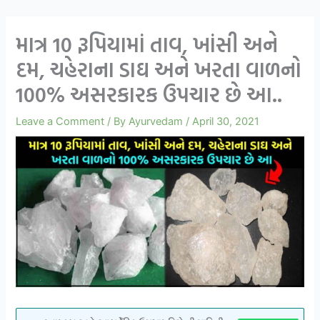
માત્ર 10 રૂપિયામાં તાવ, ખાંસી અને
દમ, ચહેરાના ડાઘ અને ખરતા વાળનો
100% અસરકારક ઉપચાર છે આ..
Leave a Comment
/ By
Ayurvedam
/
April 30, 2021