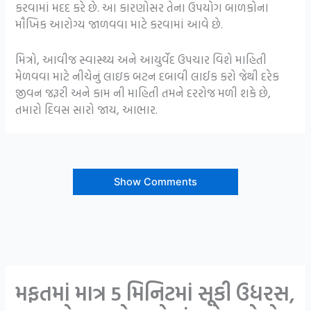
કરવામાં મદદ કરે છે. આ કારણોસર તેના ઉપયોગ બાળકોના
મૌખિક આરોગ્ય જાળવવા માટે કરવામાં આવે છે.
મિત્રો, આવીજ સ્વાસ્થ્ય અને આયુર્વેદ ઉપચાર વિશે માહિતી
મેળવવા માટે નીચેનું લાઇક બટન દબાવી લાઈક કરો જેથી દરેક
જીવન જરૂરી અને કામ ની માહિતી તમને દરરોજ મળી શકે છે,
તમારો દિવસ સારો જાય, આભાર.
Show Comments
મફતમાં માત્ર 5 મિનિટમાં સૂકી ઉધરસ,