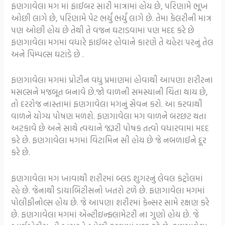
ફણગાવેલા મગ માં ફાઈબર સારી માત્રામાં હોય છે, પરિણામે ભૂખ
ઓછી લાગે છે, પરિણામે પેટ ભર્યું ભર્યું લાગે છે. તેમા કેલરીની માત્ર
પણ ઓછી હોય છે તેથી તે વજન ઘટાડવામાં પણ મદદ કરે છે
ફણગાવેલા મગમાં વધારે ફાઈબર હોવાને કારણે તે ચહેરા પરનું તેલ
અને પિમ્પલ્સ ઘટાડે છે .
ફણગાવેલા મગમાં પ્રોટીન વધુ પ્રમાણમાં હોવાથી આપણા શરીરના
મસલ્સને મજબૂત બનાવે છે.જો વાળની સમસ્યાની ચિંતા થાય છે,
તો દરરોજ નાસ્તામાં ફણગાવેલા મગનું સેવન કરો. આ કરવાથી
વાળને યોગ્ય પોષણ મળશે. ફણગાવેલા મગ વાળને બરછટ થતા
અટકાવે છે અને સાથે ત્વચાને જરૂરી પોષક તત્વો વધારવામાં મદદ
કરે છે. ફણગાવેલા મગમાં વિટામિન સી હોય છે જે નબળાઈને દૂર
કરે છે.
ફણગાવેલા મગ ખાવાથી શરીરમાં બ્લડ શુગરનું લેવલ કંટ્રોલમાં
રહે છે. જેનાથી ડાયાબિટીસનો ખતરો ટળે છે. ફણગાવેલા મગમાં
પોલીફીનોલ્સ હોય છે. જે આપણા શરીરમાં કેન્સર સામે રક્ષણ કરે
છે. ફણગાવેલા મગમાં એન્ટીઇન્ફ્લામેટરી ના ગુણો હોય છે. જે