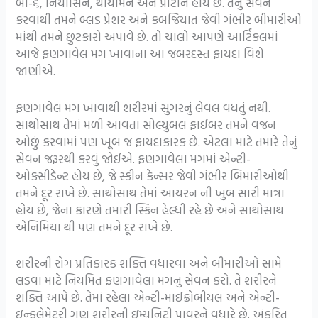
બી-૬, નિયાસિન, થાયમિન અને પ્રોટીન હોય છે. તેનું સેવન
કરવાથી તમને બ્લડ પ્રેશર અને કબજિયાત જેવી ગંભીર બીમારીઓ
માંથી તમને છુટકારો અપાવે છે. તો ચાલો આપણે આર્ટિકલમાં
આજે ફણગાવેલ મગ ખાવાના આ જબરદસ્ત ફાયદા વિશે
જાણીએ.
ફણગાવેલ મગ ખાવાથી શરીરમાં સુગરનું લેવલ વધતું નથી.
સાથોસાથ તેમાં મળી આવતા સોલ્યુબલ ફાઈબર તમને વજન
ઓછું કરવામાં પણ ખૂબ જ ફાયદાકારક છે. એટલા માટે તમારે તેનું
સેવન જરૂરથી કરવું જોઈએ. ફણગાવેલા મગમાં એન્ટી-
ઓક્સીડેન્ટ હોય છે, જે સ્કીન કેન્સર જેવી ગંભીર બિમારીઓથી
તમને દૂર રાખે છે. સાથોસાથ તેમાં આયરન ની ખુબ સારી માત્રા
હોય છે, જેના કારણે તમારી સ્કિન હેલ્ધી રહે છે અને સાથોસાથ
એનિમિયા થી પણ તમને દૂર રાખે છે.
શરીરની રોગ પ્રતિકારક શક્તિ વધારવા અને બીમારીઓ સામે
લડવા માટે નિયમિત ફણગાવેલા મગનું સેવન કરો. તે શરીરને
શક્તિ આપે છે. તેમાં રહેલા એન્ટી-માઈક્રોબીયલ અને એન્ટી-
ઇન્ફ્લેમેટરી ગુણ શરીરની ઇમ્યુનિટી પાવરને વધારે છે. અંકુરિત