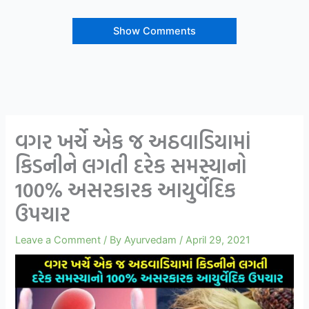
Show Comments
વગર ખર્ચે એક જ અઠવાડિયામાં
કિડનીને લગતી દરેક સમસ્યાનો
100% અસરકારક આયુર્વેદિક
ઉપચાર
Leave a Comment
/ By
Ayurvedam
/
April 29, 2021