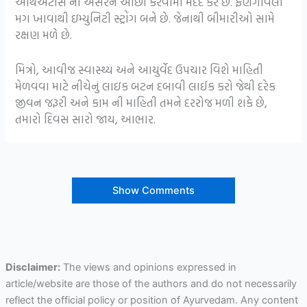
આર્થએટીસ ની અસરને ઓછી કરવામાં મદદ કરે છે. ફણગાવેલા
મગ ખાવાથી ઇમ્યુનિટી સ્ટ્રોંગ બને છે. જેનાથી બીમારીઓ સામે
રક્ષણ મળે છે.
મિત્રો, આવીજ સ્વાસ્થ્ય અને આયુર્વેદ ઉપચાર વિશે માહિતી
મેળવવા માટે નીચેનું લાઇક બટન દબાવી લાઈક કરો જેથી દરેક
જીવન જરૂરી અને કામ ની માહિતી તમને દરરોજ મળી શકે છે,
તમારો દિવસ સારો જાય, આભાર.
Show Comments
Disclaimer:
The views and opinions expressed in
article/website are those of the authors and do not necessarily
reflect the official policy or position of Ayurvedam. Any content