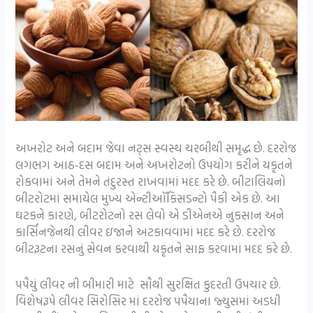
અખરોટ અને બદામ જેવા નટ્સ સ્વસ્થ ચરબીથી સમૃદ્ધ છે. દરરોજ
લગભગ આઠ-દસ બદામ અને અખરોટનો ઉપયોગ કરીને યકૃતને
રોકવામાં અને તેમને તંદુરસ્ત રાખવામાં મદદ કરે છે. બીટાલિયનો
બીટરોટમાં સમાયેલ મુખ્ય એન્ટીઑકિસડન્ટો પૈકી એક છે. આ
ઘટકને કારણે, બીટરોટનો રસ લેવો એ ડીએનએ નુકસાન અને
કાર્સિનજેનથી લીવર ઇજાને અટકાવવામાં મદદ કરે છે. દરરોજ
બીટરૂટના રસનું સેવન કરવાથી યકૃતને સાફ કરવામાં મદદ કરે છે.
પપૈયું લીવર ની બીમારી માટે સૌથી સુરક્ષિત કુદરતી ઉપચાર છે.
વિશેષરૂપે લીવર સિરોસિર માં દરરોજ પપૈયાના જ્યુસમાં અડધી