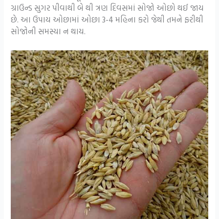
ગ્રાઉન્ડ સુગર પીવાથી બે થી ત્રણ દિવસમાં સોજો ઓછો થઈ જાય
છે. આ ઉપાય ઓછામાં ઓછા 3-4 મહિના કરો જેથી તમને ફરીથી
સોજોની સમસ્યા ન થાય.