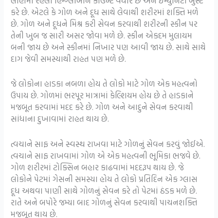
લોહીમાં રહેલા હિમ્ગ્લોબીન કાઉન્ટ વધારે છે અને ઇમ્યુનિટી બુસ્ટ
કરે છે. એટલે કે ગોળ અને દૂધ સાથે લેવાથી શરીરમાં શક્તિ મળે
છે. ગોળ અને દૂધને મિશ્ર કરી સેવન કરવાથી શરીરની સ્કીન પર
તેની ખુબ જ સારી અસર જોવા મળે છે. સ્કીન એકદમ મુલાયમ
બની જાય છે અને સ્કીનમાં નિખાર પણ આવી જાય છે. સાથે સાથે
દાગ જેવી સમસ્યાથી રાહત પણ મળે છે.
જે લોકોના હાડકા નબળા હોય તે લોકો માટે ગોળ એક મહત્વનો
ઉપાય છે. ગોળમાં ભરપૂર માત્રામાં કેલ્શિયમ હોય છે તે હાડકાને
મજબૂત કરવામાં મદદ કરે છે. ગોળ અને આદુને સેવન કરવાથી
સાંધાના દુખાવામાં રાહત થાય છે.
ત્વચાને સાફ અને સ્વસ્થ રાખવા માટે ગોળનું સેવન કરવું જોઈએ.
ત્વચાને સાફ રાખવામાં ગોળ એ એક મહત્વની ભૂમિકા ભજવે છે.
ગોળ શરીરમાં ટોક્સિન બહાર કાઢવામાં મદદરૂપ થાય છે. જે
લોકોને પેટમાં ગેસની સમસ્યા હોય તે લોકો પ્રતિદિન એક ગ્લાસ
દૂધ અથવા પાણી સાથે ગોળનું સેવન કરે તો પેટમાં ઠંડક મળે છે.
રાતે અને બપોરે જમ્યા બાદ ગોળનું સેવન કરવાથી પાચનશક્તિ
મજબૂત થાય છે.