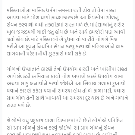
મહિલાઓના માસિક ધર્મમાં સમસ્યા થતી હોય તો તેમાં રાહત
આપવા માટે ગોળ ઘણો ફાયદાકારક છે. આ દિવસોમાં ગોળનું
સેવન કરવાથી બધી તકલીફમાં રાહત મળે છે. મહિલાઓનું શરીર
ખુબ જ ઝડપથી થાકી જતું હોય છે અને સાથે કમજોરી પણ આવી
જતી હોય છે. માટે મહિલાઓએ દૂધમાં યોગ્ય રીતે ગોળને મિશ્ર
કરીને આ દૂધનુ નિયમિત સેવન કરવુ કરવાથી મહિલાઓને થાક
લાગવાની પરેશાનીથી છુટકારો મળી શકે છે.
ગોળની ઉષ્ણતાને કારણે તેનો ઉપયોગ શરદી અને ખાંસીમાં રાહત
આપે છે. ઠંડી દરમિયાન કાચો ગોળ ખવાણે બદલે ઉપયોગ ચામાં
અથવા લાડુ બનાવીને કરવો જોઈએ. આ સિવાય ગળામાં દુખાવો
થવાને કારણે કર્કશ થવાની સમસ્યા હોય તો બે કાળા મરી, પચાસ
ગ્રામ ગોળ તેની સાથે ખાવાથી આ સમસ્યા દૂર થાય છે અને ગળાને
રાહત મળે છે.
જે લોકો વધુ પ્રદુષણ વાળા વિસ્તારમાં રહે છે તે લોકોએ પ્રતિદિન
સો ગ્રામ ગોળનું સેવન કરવું જોઈએ. સો ગ્રામ ગોળનું સેવન
કરવાથી પ્રદુષણથી થતા નુકસાનથી બચી શકાય છે. શરીરની