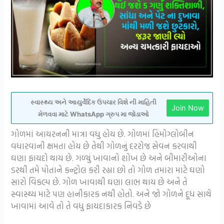
સ્વાસ્થ્ય અને આયુર્વેદિક ઉપચાર વિશે ની માહિતી
Join Now
મેળવવા માટે WhatsApp ગ્રુપ મા જોડાઓ
ગોળમાં આયરનની માત્રા વધુ હોય છે. ગોળમાં હિમોગ્લોબીન
વધારવાની ક્ષમતા હોય છે તેથી ગોળનું દરરોજ સેવન કરવાથી
ઘણા ફાયદો થાય છે. ગળ્યું ખાવાનો શોખ છે અને બીમારીઓના
ડરથી તમે પોતાને કન્ટ્રોલ કરી રહ્યા છો તો ગોળ તમારા માટે ઘણો
સારો વિકલ્પ છે. ગોળ ખાવાથી ઘણા લાભ થાય છે અને તે
સ્વાસ્થ્ય માટે પણ હાનીકારક નથી હોતો. અને જો ગોળને દૂધ સાથે
ખાવામાં આવે તો તે વધુ ફાયદાકારક નિવડે છે