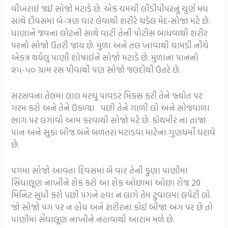
વીખરાઈ જઈ સોજો મટાડે છે. એક ચમચી લીંડીપીપરનું ચુર્ણ મધ
સાથે દીવસમાં બે-ત્રણ વાર લેવાથી શરીરે ચડેલ મેદ-સોજા મટે છે.
ધાણાને જવના લોટની સાથે વાટી તેની પોટીસ બાંધવાથી શરીર
પરનો સોજો ઉતરી જાય છે. મુળા અને તલ ખાવાથી ચામડી નીચે
એકત્ર થયેલું પાણી શોષાઈને સોજો મટાડે છે. મુળાના પાનનો
૨૫-૫૦ ગ્રામ રસ પીવાથી પણ સોજો જલદીથી ઉતરે છે.
સરસવના તેલમાં લાલ મરચું પાવડર મિક્સ કરી તેને જ્યોત પર
ગરમ કરો અને તેને ઉકળ્યા પછી તેને ગાળી લો અને સોજવાળા
ભાગ પર લગાવો આમ કરવાથી સોજો મટે છે. કોથમીર ના તાજા
પાન અને સુકા બીજ બંને બળતરા મટાડવા માટેના ગુણધર્મો ધરાવે
છે.
પગમાં સોજો આવતા દિવસમાં બે વાર તેની કુણા પાણીમાં
સિંધાલૂણ નાખીને શેક કરો આ શેક ઓછામાં ઓછા રોજ 20
મિનિટ સુધી કરો પછી પગને હવા ન લાગે તેમ ટુવાલમાં લપેટી લો.
જો સોજો પગ પર ન હોય અને શરીરના કોઈ બીજા અંગ પર છે તો
પાણીમાં સેંધાલૂણ નાખીને નહાવાથી આરામ મળે છે.