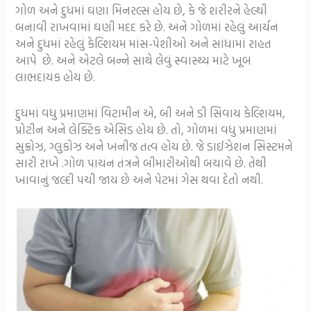
ગોળ અને દુધમાં ઘણા મિનરલ્સ હોય છે, કે જે શરીરને હેલ્થી
બનાવી રાખવામાં ઘણી મદદ કરે છે. અને ગોળમાં રહેલું આર્યન
અને દુધમાં રહેલું કેલ્શિયમ માંસ-પેશીઓ અને સાંધામાં રાહત
આપે છે. અને એટલે બન્ને સાથે લેવું સ્વાસ્થ્ય માટે ખૂબ
લાભદાયક હોય છે.
દુધમાં વધુ પ્રમાણમાં વિટામીન એ, બી અને ડી સિવાય કેલ્શિયમ,
પ્રોટીન અને લેક્ટિક એસિડ હોય છે. તો, ગોળમાં વધુ પ્રમાણમાં
સુક્રોઝ, ગ્લુકોઝ અને ખનીજ તત્વ હોય છે. જે ડાઈઝેશન સિસ્ટમને
સારી રાખે .ગોળ પાચન તંત્રને બીમારીઓથી બચાવે છે. તેથી
ખાવાનું જલ્દી પચી જાય છે અને પેટમાં ગેસ થવા દેતો નથી.