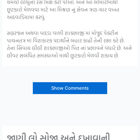
ચમચી લીંબુનો રસ મિક્ષ કરી પીઓ. અને આ બીમારીમાંથી
છૂટકારો મેળવવા માટે આ મિશ્રણ નું સેવન ત્રણ-ચાર વખત
અઠવાડિયામા કરવું.
સફરજન અથવા પાદડા વાળી શાકભાજી માં મોજુદ પેક્ટીન
પાચનતંત્ર માં વિશકારક પદાર્થોને બહાર કાઢી તેની રક્ષા કરે છે.
તેના સિવાય લીલી શાકભાજીઓ પિત્ત નાં પ્રભાવને વધારે છે. અને
લીવર સબંધિત સમસ્યાઓ માંથી છુટકારો મેળવી શકાય છે.
Show Comments
જાણી લો સોજા અને દુખાવાની