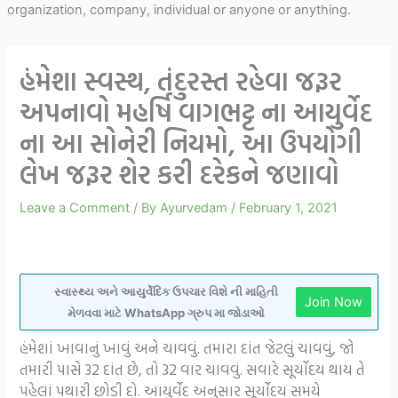
organization, company, individual or anyone or anything.
હંમેશા સ્વસ્થ, તંદુરસ્ત રહેવા જરૂર
અપનાવો મહર્ષિ વાગભટ્ટ ના આયુર્વેદ
ના આ સોનેરી નિયમો, આ ઉપયોગી
લેખ જરૂર શેર કરી દરેકને જણાવો
Leave a Comment
/ By
Ayurvedam
/
February 1, 2021
સ્વાસ્થ્ય અને આયુર્વેદિક ઉપચાર વિશે ની માહિતી
Join Now
મેળવવા માટે WhatsApp ગ્રુપ મા જોડાઓ
હંમેશાં ખાવાનું ખાવું અને ચાવવું. તમારા દાંત જેટલું ચાવવું, જો
તમારી પાસે 32 દાંત છે, તો 32 વાર ચાવવું. સવારે સૂર્યોદય થાય તે
પહેલાં પથારી છોડી દો. આયુર્વેદ અનુસાર સૂર્યોદય સમયે