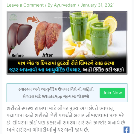
Leave a Comment
/ By
Ayurvedam
/
January 31, 2021
સ્વાસ્થ્ય અને આયુર્વેદિક ઉપચાર વિશે ની માહિતી
Join Now
મેળવવા માટે WhatsApp ગ્રુપ મા જોડાઓ
શરીરને સ્વસ્થ રાખવા માટે લીવર મુખ્ય અંગ છે. તે ખાવાનું
પચાવામાં અને શરીરને ઝેરી પદાર્થને બહાર નીકાળવામાં મદદ કરે
છે. લીવરમાં કોઈ પણ પ્રકારની સમસ્યા શરીરને કમજોર બનાવે છે
અને શરીરના બીમારીઓનું ઘર બની જાય છે.