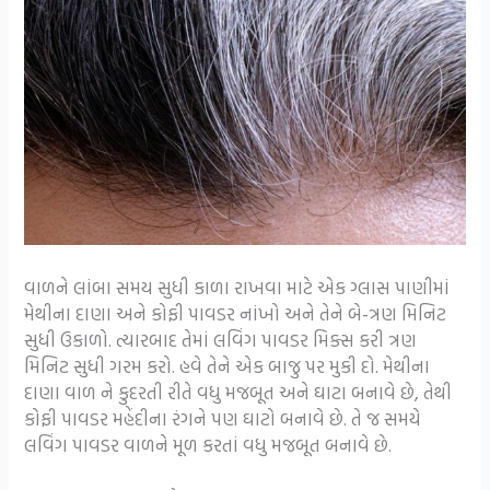
વાળને લાંબા સમય સુધી કાળા રાખવા માટે એક ગ્લાસ પાણીમાં
મેથીના દાણા અને કોફી પાવડર નાંખો અને તેને બે-ત્રણ મિનિટ
સુધી ઉકાળો. ત્યારબાદ તેમાં લવિંગ પાવડર મિક્સ કરી ત્રણ
મિનિટ સુધી ગરમ કરો. હવે તેને એક બાજુ પર મુકી દો. મેથીના
દાણા વાળ ને કુદરતી રીતે વધુ મજબૂત અને ઘાટા બનાવે છે, તેથી
કોફી પાવડર મહેંદીના રંગને પણ ઘાટો બનાવે છે. તે જ સમયે
લવિંગ પાવડર વાળને મૂળ કરતાં વધુ મજબૂત બનાવે છે.