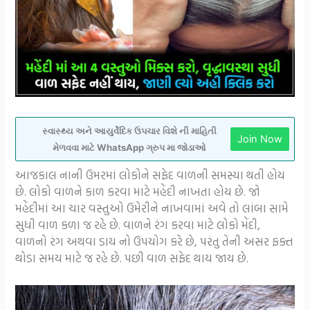
સ્વાસ્થ્ય અને આયુર્વેદિક ઉપચાર વિશે ની માહિતી
Join Now
મેળવવા માટે WhatsApp ગ્રુપ મા જોડાઓ
આજકાલ નાની ઉમરમાં લોકોને સફેદ વાળની સમસ્યા થતી હોય
છે. લોકો વાળને કાળ કરવા માટે મહેંદી નાખતા હોય છે. જો
મહેંદીમાં આ ચાર વસ્તુઓ ઉમેરીને નાખવામાં અવે તો લાંબા સામે
સુધી વાળ કળા જ રહે છે. વાળને રંગ કરવા માટે લોકો મેંદી,
વાળનો રંગ અથવા ડાય નો ઉપયોગ કરે છે, પરંતુ તેની અસર ફક્ત
થોડા સમય માટે જ રહે છે. પછી વાળ સફેદ થાય જાય છે.