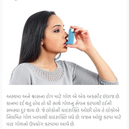
અસ્થમા અને શ્વાસના રોગ માટે ગોળ એ એક અકસીર ઈલાજ છે.
કાનમાં દર્દ થતું હોય તો ઘી સાથે ગોળનું સેવન કરવાથી દર્દની
સમસ્યા દૂર થાય છે. જે લોકોની યાદશક્તિ ઓછી હોય તે લોકોએ
નિયમિત ગોળ ખાવાથી યાદશક્તિ વધે છે. વજન ઓછું કરવા માટે
પણ ગોળનો ઉપયોગ કરવામાં આવે છે.