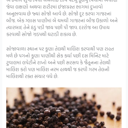
જેવા લક્ષણો અથવા શરીરમાં ઈજાગ્રસ્ત ભાગમાં દુખાવો
અનુભવાય છે જ્યાં સોજો આવે છે. સોજો દૂર કરવા ગાજરનાં
બીજ. એક ગ્લાસ પાણીમાં બે ચમચી ગાજરનાં બીજ ઉકાળો અને
ત્યારબાદ તેને ઠંડુ પડી જાય પછી પી જાવ. દરરોજ આ ઉપાય
કરવાથી સોજો ઝડપથી ઘટાડી શકાય છે.
સોજાવાળા સ્થાન પર કુણા તેલથી માલિશ કરવાથી પણ રાહત
મળે છે પગનો કુણા પાણીથી સેક કર્યા પછી દસ મિનિટ માટે
ટુવાલમાં લપેટીને રાખો અને પછી સરસવ કે જૈતૂનના તેલથી
માલિશ કરો પણ માલિશ નરમ હાથથી જ કરવી ગરમ તેલની
માલિશથી રક્ત સંચાર વધે છે.