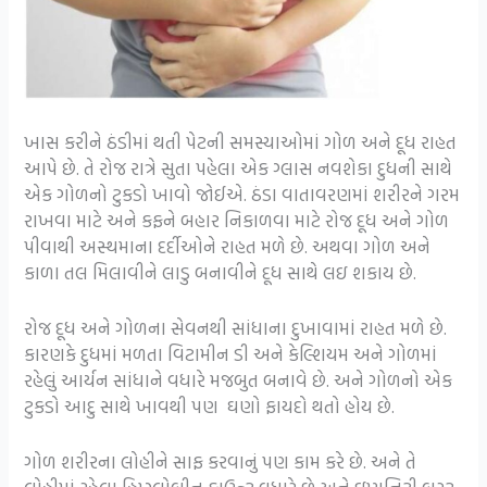
ખાસ કરીને ઠંડીમાં થતી પેટની સમસ્યાઓમાં ગોળ અને દૂધ રાહત
આપે છે. તે રોજ રાત્રે સુતા પહેલા એક ગ્લાસ નવશેકા દુધની સાથે
એક ગોળનો ટુકડો ખાવો જોઈએ. ઠંડા વાતાવરણમાં શરીરને ગરમ
રાખવા માટે અને કફને બહાર નિકાળવા માટે રોજ દૂધ અને ગોળ
પીવાથી અસ્થમાના દર્દીઓને રાહત મળે છે. અથવા ગોળ અને
કાળા તલ મિલાવીને લાડુ બનાવીને દૂધ સાથે લઇ શકાય છે.
રોજ દૂધ અને ગોળના સેવનથી સાંધાના દુખાવામાં રાહત મળે છે.
કારણકે દુધમાં મળતા વિટામીન ડી અને કેલ્શિયમ અને ગોળમાં
રહેલું આર્યન સાંધાને વધારે મજબુત બનાવે છે. અને ગોળનો એક
ટુકડો આદુ સાથે ખાવથી પણ ઘણો ફાયદો થતો હોય છે.
ગોળ શરીરના લોહીને સાફ કરવાનું પણ કામ કરે છે. અને તે