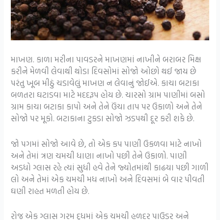
માખણ. કાળા મરીના પાવડરને માખણમાં નાખીને બરાબર મિક્ષ
કરીને મેળવી લેવાથી થોડા દિવસોમાં સોજો ઓછો થઈ જાય છે
પરંતુ ખૂબ મીઠું ચડાવેલું માખણ ન લેવાનું જોઈએ. કાચા બટાકા
બળતરા ઘટાડવા માટે મદદરૂપ હોય છે. ચારસો ગ્રામ પાણીમાં બસો
ગ્રામ કાચા બટાકા કાપો અને તેને ઉંચા તાપ પર ઉકાળો અને તેને
સોજો પર મૂકો. બટાકાના ટુકડા સોજો ઝડપથી દૂર કરી શકે છે.
જો પગમાં સોજો આવે છે, તો એક કપ પાણી ઉકળવા માટે નાખો
અને તેમાં ત્રણ ચમચી ધાણા નાખો પછી તેને ઉકાળો. પાણી
અડધો ગ્લાસ રહે ત્યાં સુધી હવે તેને જ્યોતમાંથી કાઢયા પછી ગાળી
લો અને તેમાં એક ચમચી મધ નાખો અને દિવસમાં બે વાર પીવતી
ઘણી રાહત મળતી હોય છે.
રોજ એક ગ્લાસ ગરમ દૂધમાં એક ચમચી હળદર પાઉડર અને