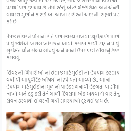
વજન ઓછું કરવામાં મદદ મળે છે, સાથે જ શરીરમાંથી વિષાક્ત
પદાર્થો પણ દૂર થાય છે. તેમાં રહેલું એન્ટીબેક્ટેરિયલ અને એન્ટી
વાયરલ ગુણોને કારણે આ આખા શરીરની અંદરની સફાઈ પણ
કરે છે.
તેમજ લીવરને પોતાની રીતે પણ સ્વસ્થ રાખવા પ્યૂરીફાઈડ પાણી
પીવું જોઈએ. ખરાબ ખોરાક ન ખાવો. કસરત કરવી. દારૂ ન પીવું.
સુરક્ષિત યૌન સંબંધ બાંધવું અને 40ની ઉંમર પછી લીવરનું ટેસ્ટ
કરાવવું.
લિવર ની બિમારીઓ નાં ઈલાજ માટે મુલેઠી નો ઉપયોગ કેટલાય
વર્ષો થી આયુર્વેદિક ઔષધી નાં રૂપે થતો આવ્યો છે., આનાં
ઉપયોગ માટે મુલેઠીનાં મૂળ નો પાઉડર બનાવી ઉકળતા પાણીમાં
નાખો અને ઠંડુ કરી તેને ગાળી દિવસમાં એક અથવા બે વાર તેનું
સેવન કરવાથી લીવરની બધી સમસ્યાઓ દૂર થઈ જાય છે.