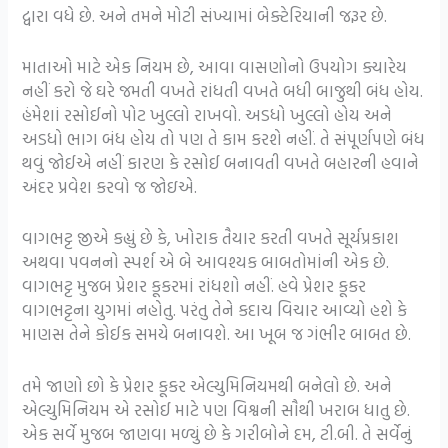
દ્વારા વધે છે. અને તમને મોટી સંખ્યામાં બેક્ટેરિયાની જરૂર છે.
માતાઓ માટે એક નિયમ છે, આવા વાસણોનો ઉપયોગ ક્યારેય
નહીં કરો જે ઘરે જમતી વખતે રાંધતી વખતે બધી બાજુથી બંધ હોય.
હંમેશાં રસોઈનો પોટ ખુલ્લો રાખવો. અડધો ખુલ્લો હોય અને
અડધો ભાગ બંધ હોય તો પણ તે કામ કરશે નહીં. તે સંપૂર્ણપણે બંધ
થવું જોઈએ નહીં કારણ કે રસોઈ બનાવતી વખતે બહારની હવાને
અંદર પ્રવેશ કરવો જ જોઇએ.
વાગભટ્ટ જીએ કહ્યું છે કે, ખોરાક તૈયાર કરતી વખતે સૂર્યપ્રકાશ
અથવા પવનનો સ્પર્શ એ બે આવશ્યક બાબતોમાંની એક છે.
વાગભટ્ટ મુજબ પ્રેશર કૂકરમાં રાંધશો નહીં. હવે પ્રેશર કૂકર
વાગભટ્ટના યુગમાં નહોતુ. પરંતુ તેને કદાચ વિચાર આવ્યો હશે કે
માણસ તેને કોઈક સમયે બનાવશે. આ ખૂબ જ ગંભીર બાબત છે.
તમે જાણો છો કે પ્રેશર કૂકર એલ્યુમિનિયમથી બનેલો છે. અને
એલ્યુમિનિયમ એ રસોઈ માટે પણ વિશ્વની સૌથી ખરાબ ધાતુ છે.
એક સર્વે મુજબ જાણવા મળ્યું છે કે ગરીબોને દમ, ટી.બી. તે સર્વેનું