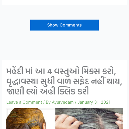
Show Comments
મહેંદી માં આ 4 વસ્તુઓ મિક્સ કરો,
વૃદ્ધાવસ્થા સુધી વાળ સફેદ નહીં થાય,
જાણી લ્યો અહી ક્લિક કરી
Leave a Comment
/ By
Ayurvedam
/
January 31, 2021