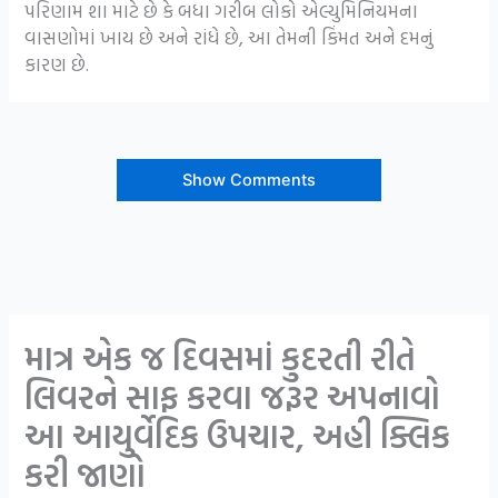
પરિણામ શા માટે છે કે બધા ગરીબ લોકો એલ્યુમિનિયમના
વાસણોમાં ખાય છે અને રાંધે છે, આ તેમની કિંમત અને દમનું
કારણ છે.
Show Comments
માત્ર એક જ દિવસમાં કુદરતી રીતે
લિવરને સાફ કરવા જરૂર અપનાવો
આ આયુર્વેદિક ઉપચાર, અહી ક્લિક
કરી જાણો