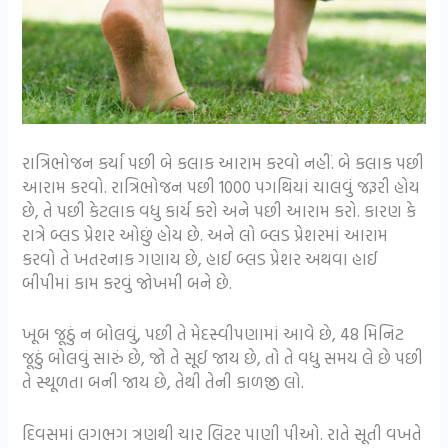
રાત્રિભોજન કર્યા પછી બે કલાક આરામ કરવો નહીં. બે કલાક પછી
આરામ કરવો. રાત્રિભોજન પછી 1000 પગથિયાં ચાલવું જરૂરી હોય
છે, તે પછી કેટલાક વધુ કાર્ય કરો અને પછી આરામ કરો. કારણ કે
રાત્રે બ્લડ પ્રેશર ઓછું હોય છે. અને લો બ્લડ પ્રેશરમાં આરામ
કરવો તે ખતરનાક ગણાય છે, હાઈ બ્લડ પ્રેશર અથવા હાઈ
બીપીમાં કામ કરવું જોખમી બને છે.
ખૂબ જૂઠું ન બોલવું, પછી તે મેદસ્વીપણામાં આવે છે, 48 મિનિટ
જૂઠું બોલવું સારું છે, જો તે સૂઈ જાય છે, તો તે વધુ સમય લે છે પછી
તે સ્થૂળતા બની જાય છે, તેથી તેની કાળજી લો.
દિવસમાં લગભગ ત્રણથી ચાર લિટર પાણી પીઓ. રાતે સૂતી વખતે