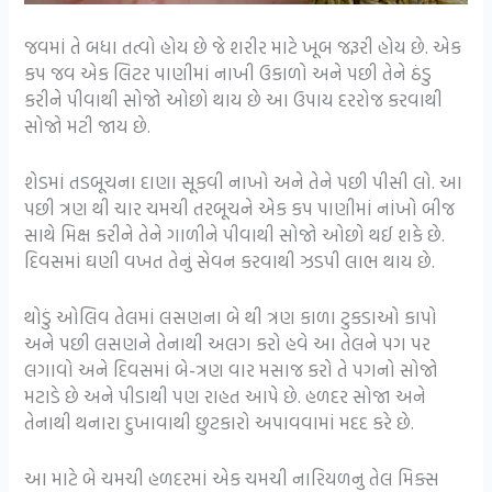
જવમાં તે બધા તત્વો હોય છે જે શરીર માટે ખૂબ જરૂરી હોય છે. એક
કપ જવ એક લિટર પાણીમાં નાખી ઉકાળો અને પછી તેને ઠંડુ
કરીને પીવાથી સોજો ઓછો થાય છે આ ઉપાય દરરોજ કરવાથી
સોજો મટી જાય છે.
શેડમાં તડબૂચના દાણા સૂકવી નાખો અને તેને પછી પીસી લો. આ
પછી ત્રણ થી ચાર ચમચી તરબૂચને એક કપ પાણીમાં નાંખો બીજ
સાથે મિક્ષ કરીને તેને ગાળીને પીવાથી સોજો ઓછો થઈ શકે છે.
દિવસમાં ઘણી વખત તેનું સેવન કરવાથી ઝડપી લાભ થાય છે.
થોડું ઓલિવ તેલમાં લસણના બે થી ત્રણ કાળા ટુકડાઓ કાપો
અને પછી લસણને તેનાથી અલગ કરો હવે આ તેલને પગ પર
લગાવો અને દિવસમાં બે-ત્રણ વાર મસાજ કરો તે પગનો સોજો
મટાડે છે અને પીડાથી પણ રાહત આપે છે. હળદર સોજા અને
તેનાથી થનારા દુખાવાથી છુટકારો અપાવવામાં મદદ કરે છે.
આ માટે બે ચમચી હળદરમાં એક ચમચી નારિયળનુ તેલ મિક્સ