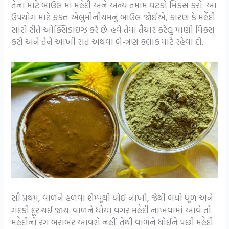
તેના માટે બાઉલ માં મહેંદી અને અન્ય તમામ ઘટકો મિક્સ કરો. આ
ઉપયોગ માટે ફક્ત એલુમીનીયમનું બાઉલ જોઈએ, કારણ કે મહેંદી
સારી રીતે ઓક્સિડાઇઝ કરે છે. હવે તેમાં તૈયાર કરેલું પાણી મિક્સ
કરો અને તેને આખી રાત અથવા બે-ત્રણ કલાક માટે રહેવા દો.
સૌ પ્રથમ, વાળને હળવા શેમ્પૂથી ધોઈ નાખો, જેથી બધી ધૂળ અને
ગંદકી દૂર થઈ જાય. વાળને ધોયા વગર મહેંદી નાખવામાં આવે તો
મહેંદીનો રંગ બરાબર આવશે નહીં. તેથી વાળને ધોઈને પછી મહેંદી