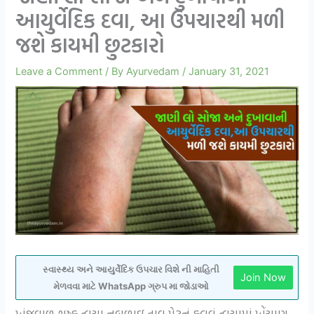
આયુર્વેદિક દવા, આ ઉપચારથી મળી
જશે કાયમી છુટકારો
Leave a Comment
/ By
Ayurvedam
/
January 31, 2021
સ્વાસ્થ્ય અને આયુર્વેદિક ઉપચાર વિશે ની માહિતી
Join Now
મેળવવા માટે WhatsApp ગ્રુપ મા જોડાઓ
ખંજવાળ શુષ્ક ત્વચા નબળાઇ તાવ પેટનું ફૂલવું ત્વચામાં ખેંચાણ