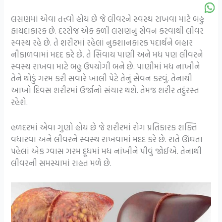
લસણમાં એવા તત્ત્વો હોય છે જે લીવરને સ્વસ્થ રાખવા માટે બહુ
ફાયદાકારક છે. દરરોજ એક કળી લસણનું સેવન કરવાથી લીવર
સ્વસ્થ રહે છે. તે શરીરમાં રહેલાં નુકશાનકારક પદાર્થને બહાર
નીકાળવામાં મદદ કરે છે. તે સિવાય પાણી અને મધ પણ લીવરને
સ્વસ્થ રાખવા માટે બહુ ઉપયોગી બને છે. પાણીમાં મધ નાખીને
તેને થોડું ગરમ કરી સવારે ખાલી પેટે તેનું સેવન કરવું. તેનાથી
આખો દિવસ શરીરમાં ઉર્જાનો સંચાર થશે. તેમજ શરીર તદુંરસ્ત
રહેશે.
હળદરમાં એવા ગુણો હોય છે જે શરીરમાં રોગ પ્રતિકારક શક્તિ
વધારવા અને લીવરને સ્વસ્થ રાખવામાં મદદ કરે છે. રાતે ઊંઘતા
પહેલાં એક ગ્વાસ ગરમ દૂધમાં મધ નાંખીને પીવું જોઈએ. તેનાથી
લીવરની સમસ્યામાં રાહત મળે છે.