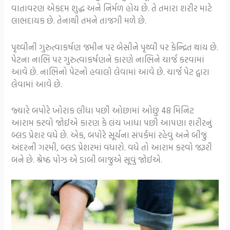
વાતાવરણ એકદમ શુદ્ધ અને નિર્મળ હોય છે. તે તમારા શરીર માટે
લાભદાયક છે. તેનાથી તમને તાજગી મળે છે.
પૃથ્વીની ગુરુત્વાકર્ષણ જમીન પર બેસીને પૃથ્વી પર કેન્દ્રિત થાય છે.
પેટના નાભિ પર ગુરુત્વાકર્ષણને કારણે નાભિને ચાર્જ કરવામાં
આવે છે. નાભિનો પેટનો હવાલો લેવામાં આવે છે. ચાર્જ પેટ દ્વારા
લેવામાં આવે છે.
જ્યારે બપોરે ખોરાક લીધા પછી ઓછામાં ઓછું 48 મિનિટ
આરામ કરવો જોઈએ કારણ કે લંચ ખાધા પછી આપણા શરીરનું
બ્લડ પ્રેશર વધે છે. એક, બપોરે સૂર્યના સંપર્કમાં રહેવું અને બીજું
અંદરની ગરમી, બ્લડ પ્રેશરમાં વધારો. વધે તો આરામ કરવો જરૂરી
બને છે. શ્રેષ્ઠ પોઝ એ ડાબી બાજુએ સૂવું જોઈએ.