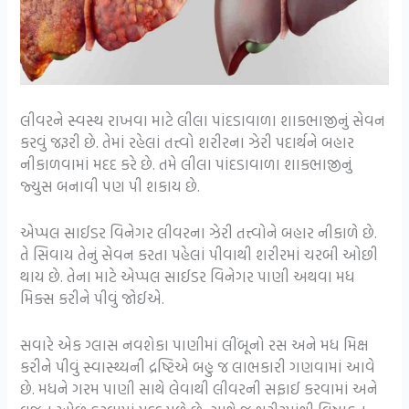
લીવરને સ્વસ્થ રાખવા માટે લીલા પાંદડાવાળા શાકભાજીનું સેવન
કરવું જરૂરી છે. તેમાં રહેલાં તત્ત્વો શરીરના ઝેરી પદાર્થને બહાર
નીકાળવામાં મદદ કરે છે. તમે લીલા પાંદડાવાળા શાકભાજીનું
જ્યુસ બનાવી પણ પી શકાય છે.
એપ્પલ સાઈડર વિનેગર લીવરના ઝેરી તત્ત્વોને બહાર નીકાળે છે.
તે સિવાય તેનું સેવન કરતા પહેલાં પીવાથી શરીરમાં ચરબી ઓછી
થાય છે. તેના માટે એપ્પલ સાઈડર વિનેગર પાણી અથવા મધ
મિક્સ કરીને પીવું જોઈએ.
સવારે એક ગ્લાસ નવશેકા પાણીમાં લીંબૂનો રસ અને મધ મિક્ષ
કરીને પીવું સ્વાસ્થ્યની દ્રષ્ટિએ બહુ જ લાભકારી ગણવામાં આવે
છે. મધને ગરમ પાણી સાથે લેવાથી લીવરની સફાઈ કરવામાં અને