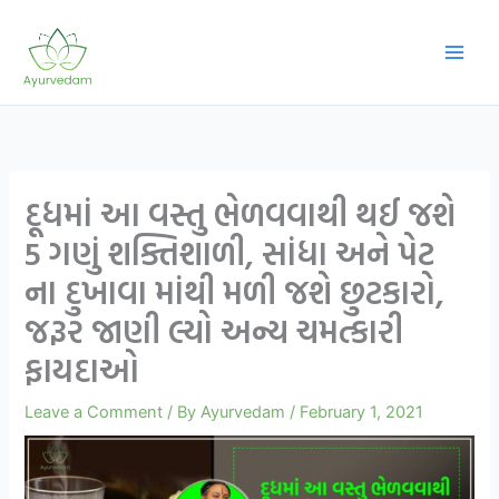
Skip
to
content
દૂધમાં આ વસ્તુ ભેળવવાથી થઈ જશે
5 ગણું શક્તિશાળી, સાંધા અને પેટ
ના દુખાવા માંથી મળી જશે છુટકારો,
જરૂર જાણી લ્યો અન્ય ચમત્કારી
ફાયદાઓ
Leave a Comment
/ By
Ayurvedam
/
February 1, 2021