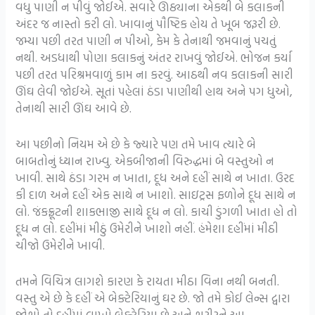
વધુ પાણી ન પીવું જોઈએ. સવારે ઊઠ્યાના એકથી બે કલાકની
અંદર જ નાસ્તો કરી લો. ખાવાનું પૌષ્ટિક હોય તે ખૂબ જરૂરી છે.
જમ્યા પછી તરત પાણી ન પીઓ, કેમ કે તેનાથી જમવાનું પચતું
નથી. અડધાથી પોણા કલાકનું અંતર રાખવું જોઈએ. ભોજન કર્યા
પછી તરત પરિશ્રમવાળું કામ ના કરવું. આઠથી નવ કલાકની સારી
ઊંઘ લેવી જોઈએ. સૂતાં પહેલાં ઠંડા પાણીથી હાથ અને પગ ધુઓ,
તેનાથી સારી ઊંઘ આવે છે.
આ પછીનો નિયમ એ છે કે જ્યારે પણ તમે ખાવ ત્યારે બે
બાબતોનું ધ્યાન રાખ્વુ. એકબીજાની વિરુદ્ધમાં બે વસ્તુઓ ન
ખાવી. સાથે ઠંડા ગરમ ન ખાતા, દૂધ અને દહીં સાથે ન ખાતા. ઉરદ
કી દાળ અને દહીં એક સાથે ન ખાશો. સાઇટ્રસ ફળોને દૂધ સાથે ન
લો. જંકફ્રૂટની શાકભાજી સાથે દૂધ ન લો. કાચી ડુંગળી ખાતા હો તો
દૂધ ન લો. દહીંમાં મીઠું ઉમેરીને ખાશો નહીં. હંમેશા દહીંમાં મીઠી
ચીજો ઉમેરીને ખાવી.
તમને વિચિત્ર લાગશે કારણ કે રાયતા મીઠા વિના નથી બનતી.
વસ્તુ એ છે કે દહીં એ બેક્ટેરિયાનું ઘર છે. જો તમે કોઈ લેન્સ દ્વારા
જોશો તો દહીંમાં લાખો બેક્ટેરિયા છે અને શરીરને આ