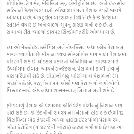
પ્રોપોફોલ, ટેગામેટ, મેથિલિન બ્લુ, એમીટ્રીટીલાઇન અને ઇન્ડસીન
સહિતની કેટલીક દવાઓ, હરિયાળા રંગના પેશાબ રંગને કારણે
ઓળખાય છે. એક દુર્લભ વારસાગત સ્થિતિ છે કે જે કેલ્શિયમ
સ્તરોને વધારે છે અને વાદળી મૂત્રનું કારણ બની શકે છે, તે
સામાન્ય રીતે “વાદળી ડાયપર સિન્ડ્રોમ” તરીકે ઓળખાય છે.
દવાઓ મેકક્રોઈડ, ફ્લેગિલ અને રોબક્સિન બધા બ્લેક પેશાબનું
કારણ જાણીતા છે. મીઠાના જાડા સોરબીટોલ પણ કાળા પેશાબમાં
પરિણમી શકે છે. ચોક્કસ પ્રકારનાં એનિમિયાના સારવાર માટે
ઉપયોગમાં લેવાતા આયર્ન ઇન્જેક્શન, પેશાબમાં કાળી હોવાનું
પણ પરિણમી શકે છે. લોહીની બહુ ઓછી માત્રા પેશાબનો રંગ
બદલી શકે છે, પરંતુ પેશાબમાં લોહી પણ પેશાબની નળીઓનો
વિસ્તાર સાથે એક નોંધપાત્ર સમસ્યાનું નિશાન બની શકે છે.
ફીણવાળું પેશાબ એ પેશાબમાં એલિવેટેડ પ્રોટીનનું નિશાન પણ
હોઈ શકે છે- જે કિડનીની સમસ્યાની નિશાની હોઇ શકે છે.બી 12
વિટામિન્સ એક તેજસ્વી અથવા હાઈલાઈટર પીળો પેશાબ રંગ,
બીટા કેરોટિન (ગાજર જેવી ખોરાક) કારણ બની શકે છે પણ આ