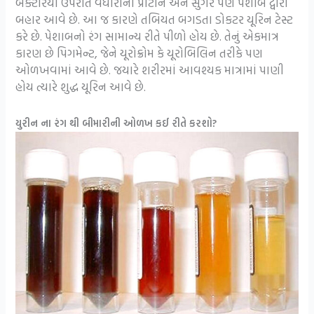
બેક્ટેરિયા ઉપરાંત વધારાના પ્રોટીન અને સુગર પણ પેશાબ દ્વારા
બહાર આવે છે. આ જ કારણે તબિયત બગડતા ડોકટર યૂરિન ટેસ્ટ
કરે છે. પેશાબનો રંગ સામાન્ય રીતે પીળો હોય છે. તેનું એકમાત્ર
કારણ છે પિગમેન્ટ, જેને યૂરોક્રોમ કે યૂરોબિલિન તરીકે પણ
ઓળખવામાં આવે છે. જયારે શરીરમાં આવશ્યક માત્રામાં પાણી
હોય ત્યારે શુદ્ધ યૂરિન આવે છે.
યુરીન ના રંગ થી બીમારીની ઓળખ કઈ રીતે કરશો?