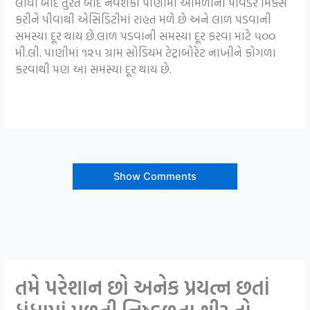
લીધા બાદ તુરંત બાદ નવશેકા પાણીમાં આમળાનો પાવડર મિક્સ
કરીને પીવાથી એસિડિટીમાં રાહત મળે છે અને લાળ પડવાની
સમસ્યા દૂર થાય છે.લાળ પડવાની સમસ્યા દૂર કરવા માટે ૫૦૦
મી.લી. પાણીમાં ૧૨૫ ગ્રામ સોડિયમ ટેટ્રાબોરેટ નાખીને કોગળા
કરવાથી પણ આ સમસ્યા દૂર થાય છે.
Show Comments
તમે પરેશાન છો અનેક પ્રયત્ન છતાં