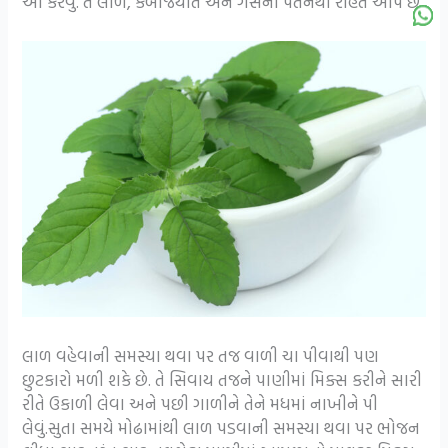
આ કરવું. તે લાળ, કબજિયાત અને ગેસના પતનથી રાહત આપે છે.
લાળ વહેવાની સમસ્યા થવા પર તજ વાળી ચા પીવાથી પણ
છુટકારો મળી શકે છે. તે સિવાય તજને પાણીમાં મિક્સ કરીને સારી
રીતે ઉકાળી લેવા અને પછી ગાળીને તેને મધમાં નાખીને પી
લેવું.સુતા સમયે મોઢામાંથી લાળ પડવાની સમસ્યા થવા પર ભોજન