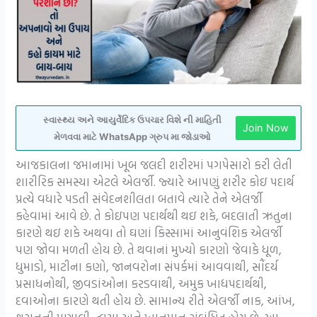
સ્વાસ્થ્ય અને આયુર્વેદિક ઉપચાર વિશે ની માહિતી
Join Now
મેળવવા માટે WhatsApp ગ્રુપ મા જોડાઓ
આજકાલના જમાનામાં ખૂબ જલદી શરીરમાં પગપેસારો કરી લેતી
શારીરિક સમસ્યા એટલે એલર્જી. જ્યારે આપણું શરીર કોઇ પદાર્થ
પ્રત્યે વધારે પડતી સંવેદનશીલતા બતાવે ત્યારે તેને એલર્જી
કહેવામાં આવે છે. તે કોઇપણ પદાર્થથી થઇ શકે, બદલાતી ઋતુના
કારણે થઇ શકે અથવા તો ઘણાં કિસ્સામાં આનુવંશિક એલર્જી
પણ જોવા મળતી હોય છે. તે થવાનાં મુખ્યો કારણો જેવાકે ધૂળ,
ધુમાડો, માટીના કણો, જાનવરોના સંપર્કમાં આવવાથી, સૌંદર્ય
પ્રસાધનોથી, જીવડાંઓના કરડવાથી, અમુક ખાદ્યપદાર્થથી,
દવાઓના કારણે થતી હોય છે. સામાન્ય રીતે એલર્જી નાક, આંખ,