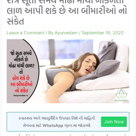
રાત્રે સૂતા સમયે મોઢા માંથી નીકળતી
લાળ આપી શકે છે આ બીમારીઓ નો
સંકેત
Leave a Comment
/ By
Ayurvedam
/
September 16, 2020
સ્વાસ્થ્ય અને આયુર્વેદિક ઉપચાર વિશે ની માહિતી
Join Now
મેળવવા માટે WhatsApp ગ્રુપ મા જોડાઓ