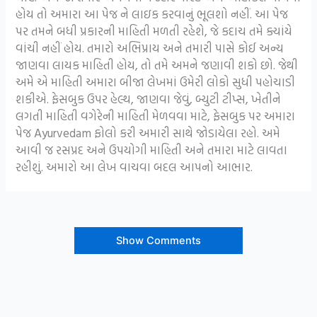
હોય તો અમારા આ પેજ ને લાઇક કરવાનું ભૂલશો નહીં. આ પેજ
પર તમને બધી પ્રકારની માહિતી મળતી રહેશે, જે કદાચ તમે ક્યાંયે
વાંચી નહીં હોય. તમારો અભિપ્રાય અને તમારી પાસે કોઈ અન્ય
જાણવા લાયક માહિતી હોય, તો તમે અમને જણાવી શકો છો. જેથી
અમે એ માહિતી અમારા બીજા લેખમાં ઉમેરી લોકો સુધી પહોચાડી
શકીએ. ફેસબુક ઉપર હેલ્થ, જાણવા જેવું, બ્યુટી ટીપ્સ, ખેતીને
લગતી માહિતી વગેરેની માહિતી મેળવવા માટે, ફેસબુક પર અમારા
પેજ Ayurvedam ફોલો કરી અમારી સાથે જોડાયેલા રહો. અમે
આવી જ રસપ્રદ અને ઉપયોગી માહિતી અને તમારા માટે લાવતા
રહીશું. અમારો આ લેખ વાચવા બદલ આપનો આભાર.
Show Comments