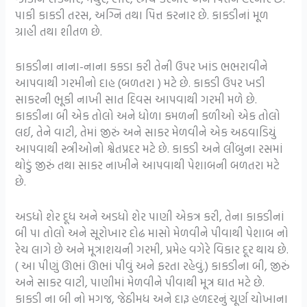
પાકી કાકડી તરસ, અગ્નિ તથા પિત્ત કરનાર છે. કાકડીનાં મૂળ
ગ્રાહી તથા શીતળ છે.
કાકડીના નાના-નાના કકડા કરી તેની ઉપર ખાંડ ભભરાવીને
આપવાથી ગરમીનો દાહ (બળતરા ) મટે છે. કાકડી ઉપર ખડી
સાકરની ભૂકી નાખી સાત દિવસ આપવાથી ગરમી મળે છે.
કાકડીના બી એક તોલો અને ધોળા કમળની કળીઓ એક તોલો
લઈ, તેને વાટી, તેમાં જીરું અને સાકર મેળવીને એક અઠવાડિયું
આપવાથી સ્ત્રીઓનો શ્વેતપ્રદર મટે છે. કાકડી અને લીંબુના રસમાં
થોડું જીરું તથા સાકર નાખીને આપવાથી પેશાબની બળતરા મટે
છે.
અડધો શેર દૂધ અને અડધો શેર પાણી એકત્ર કરી, તેના કાકડીનાં
બી પા તોલો અને સૂરોખાર દોઢ માસો મેળવીને પીવાથી પેશાબ નો
રેચ લાગે છે અને મૂત્રાશયની ગરમી, પ્રમેહ વગેરે વિકાર દૂર થાય છે.
( આ પીણું ઊભાં ઊભાં પીવું અને ફરતા રહેવું.) કાકડીના બી, જીરું
અને સાકર વાટી, પાણીમાં મેળવીને પીવાથી મૂત્ર ઘાત મટે છે.
કાકડી ના બી નો મગજ, જેઠીમધ અને દારૂ હળદરનું ચૂર્ણ ચોખાના