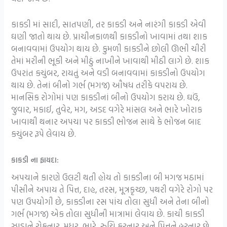
કાકડી માં સાદી, સાતપણી, તર કાકડી અને નારંગી કાકડી એવી
ઘણી જાતો થાય છે. પ્રાચીનકાળથી કાકડીનો ખાવામાં તથા શાક
બનાવવામાં ઉપયોગ થાય છે. કુમળી કાકડીને છોલી ઊભી ચીરી
તેમાં મરીની ભૂકી અને મીઠું નાખીને ખાવાથી મીઠી લાગે છે. શાક
ઉપરાંત કચુંબર, રાયતું અને વડી બનાવવામાં કાકડીનો ઉપયોગ
થાય છે. તેનાં બીનો ગર્ભ (મગજ) ઔષધ તરીકે વપરાય છે.
માનસિક રોગોમાં પણ કાકડીનાં બીનો ઉપયોગ કરાય છે. ઘઉં,
જુવાર, મકાઈ, તુવેર, મગ, અડદ વગેરે માંસલ અને ભારે ખોરાક
ખાવાથી થનાર અપચા પર કાકડી ભોજન સાથે કે ભોજન બાદ
કચુંબર રૂપે લેવાય છે.
કાકડી ના ફાયદા:
અપચાને કારણે ઉલટી થતી હોય તો કાકડીના બી મગજ મઠામાં
પીસીને અપાય તે પિત્ત, દાહ, તરસ, મૂત્રકૃચ્છ, પથરી વગેરે રોગો પર
પણ ઉપયોગી છે, કાકડીના રસ પાંચ તોલા સુધી અને તેના બીનો
ગર્ભ (મગજ) એક તોલા સુધીની માત્રામાં લેવાય છે. કાચી કાકડી
ઝાડાને રોકનાર, મધુર, ભારે, રુચિ કરનાર અને પિત્તને હરનાર છે.