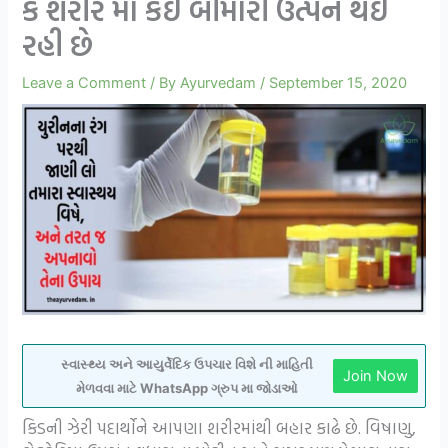
કે શરીર માં કઈ બીમારી ઉત્પન થઈ
રહી છે
Leave a Comment
/ By
Ayurvedam
/
September 15, 2020
સ્વાસ્થ્ય અને આયુર્વેદિક ઉપચાર વિશે ની માહિતી
Join Now
મેળવવા માટે WhatsApp ગ્રુપ મા જોડાઓ
કિડની ઝેરી પદાર્થોને આપણા શરીરમાંથી બહાર કાઢે છે. વિષાણુ,