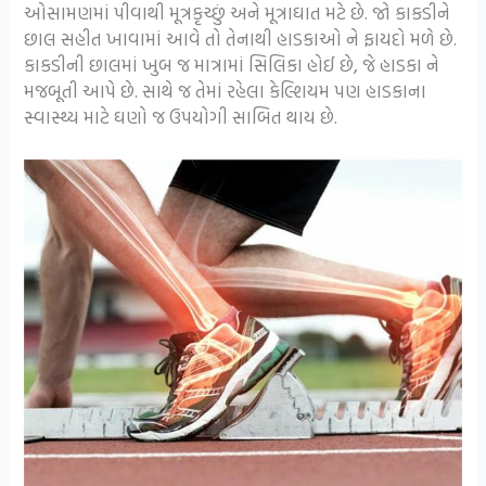
ઓસામણમાં પીવાથી મૂત્રકૃચ્છું અને મૂત્રાઘાત મટે છે. જો કાકડીને
છાલ સહીત ખાવામાં આવે તો તેનાથી હાડકાઓ ને ફાયદો મળે છે.
કાકડીની છાલમાં ખુબ જ માત્રામાં સિલિકા હોઈ છે, જે હાડકા ને
મજબૂતી આપે છે. સાથે જ તેમાં રહેલા કેલ્શિયમ પણ હાડકાના
સ્વાસ્થ્ય માટે ઘણો જ ઉપયોગી સાબિત થાય છે.