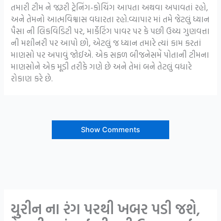
તમારી ટીમ ને જરૂરી ટ્રેનિંગ-કોચિંગ આપતા અથવા અપાવતાં રહો,
અને તેમનો આત્મવિશ્વાસ વધારતા રહો.વ્યાપાર માં તમે જેટલું ધ્યાન
પૈસા ની લિકવિડિટી પર, માર્કેટિંગ પાવર પર કે પછી ઉચ્ચ ગુણવત્તા
ની મશીનરી પર આપો છો, એટલું જ ધ્યાન તમારે ત્યાં કામ કરતાં
માણસો પર અપાવું જોઈએ. એક સફળ બીજનેસમેં પોતાની ટીમના
માણસોને એક મૂડી તરીકે ગણે છે અને તેમાં બને તેટલું વધારે
રોકાણ કરે છે.
Show Comments
યુરીન ના રંગ પરથી ખબર પડી જશે,