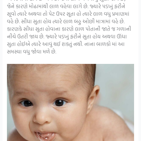
જેને કારણે મોઢામાંથી લાળ વહેવા લાગે છે. જ્યારે પડખું ફરીને
સૂવો ત્યારે અથવા તો પેટ ઉપર સૂતા હો ત્યારે લાળ વધુ પ્રમાણમાં
વહે છે. સીધા સુતા હોય ત્યારે લાળ બહુ ઓછી માત્રામાં વહે છે.
કારણકે સીધા સુતા હોવાના કારણે લાળ પોતાની જાતે જ ગળાની
નીચે ઉતરી જાય છે. જ્યારે પડખું ફરીને સુતા હોય અથવા ઊંધા
સુતા હોઈએ ત્યારે આવું થઈ શકતું નથી. નાના બાળકો માં આ
સમસ્યા વધુ જોવા મળે છે.