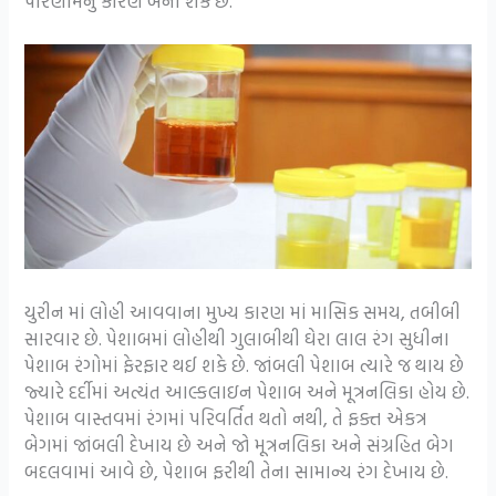
પરિણામનું કારણ બની શકે છે.
યુરીન માં લોહી આવવાના મુખ્ય કારણ માં માસિક સમય, તબીબી
સારવાર છે. પેશાબમાં લોહીથી ગુલાબીથી ઘેરા લાલ રંગ સુધીના
પેશાબ રંગોમાં ફેરફાર થઈ શકે છે. જાંબલી પેશાબ ત્યારે જ થાય છે
જ્યારે દર્દીમાં અત્યંત આલ્કલાઇન પેશાબ અને મૂત્રનલિકા હોય છે.
પેશાબ વાસ્તવમાં રંગમાં પરિવર્તિત થતો નથી, તે ફક્ત એકત્ર
બેગમાં જાંબલી દેખાય છે અને જો મૂત્રનલિકા અને સંગ્રહિત બેગ
બદલવામાં આવે છે, પેશાબ ફરીથી તેના સામાન્ય રંગ દેખાય છે.