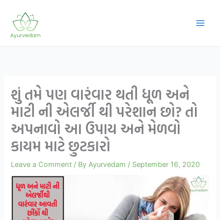
Skip
to
content
શું તમે પણ વારંવાર થતી ધૂળ અને
માટી ની એલર્જી થી પરેશાન છો? તો
અપનાવો આ ઉપાય અને મેળવો
કાયમ માટે છુટકારો
Leave a Comment
/ By
Ayurvedam
/
September 16, 2020