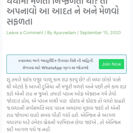
ધંધામાં મળતી નિષ્ફળતા થી? તો
અપનાવો આ આદત ને અને મેળવો
સફળતા
Leave a Comment
/ By
Ayurvedam
/
September 15, 2020
સ્વાસ્થ્ય અને આયુર્વેદિક ઉપચાર વિશે ની માહિતી
Join Now
મેળવવા માટે WhatsApp ગ્રુપ મા જોડાઓ
શું તમારે કઈક વજૂદ વાળૂ કામ શરૂ કરવું છે? તો બધા લોકો પાસે
થી એટલે કે આખી દુનિયા ની મંજૂરી મળશે અને પછી તમે કામ શરૂ
કરો એની રાહ ન જુઓ. તમારો પ્લાન ઓફ એક્શન ગમે તેવો
જોરદાર હોય, એ પ્લાન માંથી પણ કોઇક ને કોઇક તો વાંધો કાઢશે
જ.બધાંની સર્વસંમતિ બાદ પ્લાન અમલમાં મૂકવા જશો તો એની
રાહ જોવામાં ઘણો સમય વીતી ગયો હશે. એન્જિન ને આગળ
વધારવા માટે હંમેશાં બ્રેકની પરમિશન લેવા જઈએ , તો એન્જિન
કદી આગળ વધે જ નહીં.