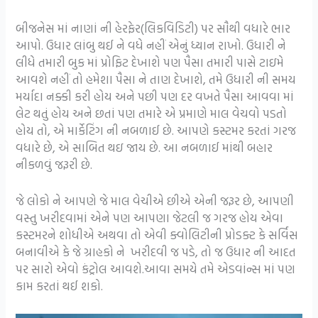
બીજનેસ માં નાણાં ની હેરફેર(લિકવિડિટી) પર સૌથી વધારે ભાર
આપો. ઉધાર લાંબુ થઈ ને વધે નહીં એનું ધ્યાન રાખો. ઉધારી ને
લીધે તમારી બુક માં પ્રોફિટ દેખાશે પણ પૈસા તમારી પાસે ટાઇમે
આવશે નહીં તો હમેશા પૈસા ને તાણ દેખાશે, તમે ઉધારી ની સમય
મર્યાદા નક્કી કરી હોય અને પછી પણ દર વખતે પૈસા આવવા માં
લેટ થતું હોય અને છતાં પણ તમારે એ પ્રમાણે માલ વેચવો પડતો
હોય તો, એ માર્કેટિંગ ની નબળાઈ છે. આપણે કસ્ટમર કરતાં ગરજ
વધારે છે, એ સાબિત થઇ જાય છે. આ નબળાઈ માંથી બહાર
નીકળવું જરૂરી છે.
જે લોકો ને આપણે જે માલ વેચીએ છીએ એની જરૂર છે, આપણી
વસ્તુ ખરીદવામાં એને પણ આપણા જેટલી જ ગરજ હોય એવા
કસ્ટમરને શોધીએ અથવા તો એવી ક્વોલિટીની પ્રોડક્ટ કે સર્વિસ
બનાવીએ કે જે ગ્રાહકો ને ખરીદવી જ પડે, તો જ ઉધાર ની આદત
પર સારો એવો કંટ્રોલ આવશે.આવા સમયે તમે એડવાંન્સ માં પણ
કામ કરતાં થઈ શકો.