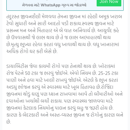
Join Now
મેળવવા માટે WhatsApp ગ્રુપ મા જોડાઓ
તંદુરસ્ત જીવનશૈલી મેળવવા તેમના જીવન માં રહેલી અમુક ખરાબ
ટેવો સુધારી અને સારી આદતો પડી શકાય.સ્વસ્થ જીવન માટે
પ્રસન્ન મન અને મિતાહાર એ બે વાત અનિવાર્ય છે. આયુર્વેદ કહે
છે ઉપવાસથી જે લાભ થાય છે તે જ લાભ અલ્પાહારથી થાય
છે.મૃત્યુ ભૂખ્યા રહેવા કરતાં વધુ ખાવાથી થાય છે. વધુ ખાનારામાં
અધિક રોગો ઘર કરી બેસે છે.
ડાયાબિટીસ જેવા કાયમી રોગો પણ તેનાથી થાય છે. ખોરાકમાં
રોજ પેટને 50 ટકા જ ભરવું જોઈએ. એવો નિયમ છે. 25-25 ટકા
પાણી અને હવા માટે ખાલી રાખવું જોઈએ. એટલે કે ભૂખ કરતાં
અડધું ભોજન કરવું એ સ્વાસ્થ્ય માટે ખૂબ હિતાવહ છે.રોજિંદા
જીવનમાં થોડું ઘણું પણ ધ્યાન રાખવામાં આવે તો બીમારીઓ અને
દવાઓના ખર્ચાથી બચી શકાય. પણ સ્વાસ્થ્ય જાળવવા માટે
જીવનમાં કેટલાક નિયમોનું પાલન કરવું બહુ જ જરૂરી હોય છે.
કારણ કે બેદરકારી અને અસ્ત-વ્યસ્ત જીવન જ રોગોનું કારણ બને
છે.