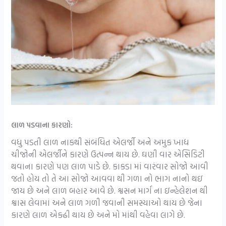
લાળ પડવાના કારણો:
વધુ પડતી લાળ નાકથી સંબંધિત એલર્જી અને અમુક ખાદ્ય
ચીજોની એલર્જીને કારણે ઉત્પન્ન થાય છે. ઘણી વાર એસિડિટી
થવાના કારણે પણ લાળ પાડે છે. કાકડા માં વારંવાર સોજો આવી
જતો હોય તો તે આ સોજો આવવા થી ગળા નો ભાગ નાનો થઇ
જાય છે અને લાળ બહાર આવે છે. શ્વસન માર્ગ ના ઇન્હેલેશન થી
શ્વાસ લેવામાં અને લાળ ગળી જવાની સમસ્યાઓ થાય છે જેના
કારણે લાળ એકઢી થાય છે અને મો માંથી વહેવા લાગે છે.