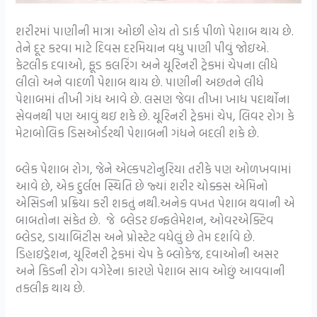
શરીરમાં પાણીની માત્રા ઓછી હોય તો ડાર્ક પીળો પેશાબ થાય છે.
તેને દૂર કરવા માટે દિવસ દરમિયાન વધુ પાણી પીવું જોઇએ.
કેટલીક દવાઓ, ફૂડ કલરિંગ અને યૂરિનરી ટ્રેકમાં ચેપના લીધે
લીલો અને વાદળી પેશાબ થાય છે. પાણીની અછતને લીધે
પેશાબમાં તીખી ગંધ આવે છે. લસણ જેવા તીખા ખાધ પદાર્થોના
સેવનથી પણ આવું થઇ શકે છે. યૂરિનરી ટ્રેકમાં ચેપ, લિવર રોગ કે
મેટાબોલિક ડિસઓર્ડરથી પેશાબની ગંધને બદલી શકે છે.
બ્લેક પેશાબ રોગ, જેને એલ્કપટોનુરિયા તરીકે પણ ઓળખવામાં
આવે છે, એક દુર્લભ સ્થિતિ છે જ્યાં શરીર ચોક્કસ એમિનો
એસિડની પ્રક્રિયા કરી શકતું નથી.અનેક વખત પેશાબ થવાની એ
બાબતોના સંકેત છે. જે બ્લેડર ઇન્ફલેમેશન, ઓવરએક્ટિવ
બ્લેડર, ડાયાબિટીસ અને પ્રોસ્ટેટ વધેલું છે તેમ દર્શાવે છે.
ડિહાઇડ્રેશન, યૂરિનરી ટ્રેકમાં ચેપ કે બ્લોકેજ, દવાઓની અસર
અને કિડની રોગ વગેરેના કારણે પેશાબ સાવ ઓછું આવવાની
તકલીફ થાય છે.