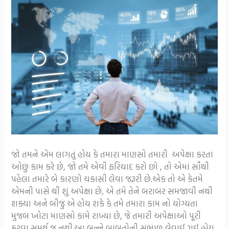
જો તમને એમ લાગતું હોય કે તમારા માણસો તમારી અપેક્ષા કરતાં
ઓછું કામ કરે છે, જો તમે એવી ફરિયાદ કરો છો , તો એમાં સૌથી
પહેલા તમારે બે કારણો ચકાસી લેવા જરૂરી છે.એક તો એ કેતમે
એમની પાસે થી શું અપેક્ષા છે, એ તમે તેને બરાબર સમજાવી નથી
શક્યા અને બીજું એ હોય શકે કે તમે તમારા કામ નો યોગ્યતા
મુજબ ખોટા માણસો કામે રાખ્યા છે, જે તમારી અપેક્ષાઓ પૂરી
કરવા સમર્થ જ નથી.આ બન્ને બાબતોની સંભાળ લેવાઈ ગઈ હોય,