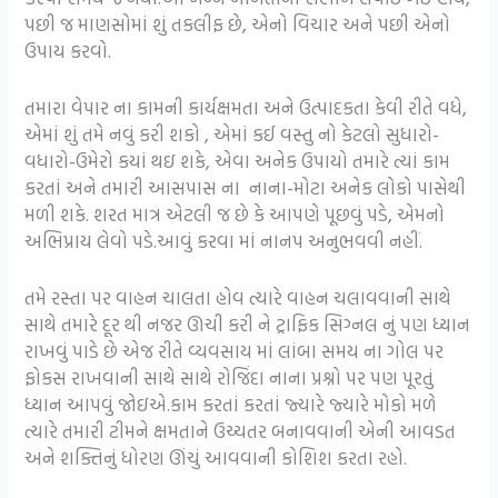
પછી જ માણસોમાં શું તકલીફ છે, એનો વિચાર અને પછી એનો
ઉપાય કરવો.
તમારા વેપાર ના કામની કાર્યક્ષમતા અને ઉત્પાદકતા કેવી રીતે વધે,
એમાં શું તમે નવું કરી શકો , એમાં કઈ વસ્તુ નો કેટલો સુધારો-
વધારો-ઉમેરો કયાં થઇ શકે, એવા અનેક ઉપાયો તમારે ત્યાં કામ
કરતાં અને તમારી આસપાસ ના નાના-મોટા અનેક લોકો પાસેથી
મળી શકે. શરત માત્ર એટલી જ છે કે આપણે પૂછવું પડે, એમનો
અભિપ્રાય લેવો પડે.આવું કરવા માં નાનપ અનુભવવી નહીં.
તમે રસ્તા પર વાહન ચાલતા હોવ ત્યારે વાહન ચલાવવાની સાથે
સાથે તમારે દૂર થી નજર ઊચી કરી ને ટ્રાફિક સિગ્નલ નું પણ ધ્યાન
રાખવું પાડે છે એજ રીતે વ્યવસાય માં લાંબા સમય ના ગોલ પર
ફોકસ રાખવાની સાથે સાથે રોજિંદા નાના પ્રશ્નો પર પણ પૂરતું
ધ્યાન આપવું જોઇએ.કામ કરતાં કરતાં જ્યારે જ્યારે મોકો મળે
ત્યારે તમારી ટીમને ક્ષમતાને ઉચ્ચતર બનાવવાની એની આવડત
અને શક્તિનું ધોરણ ઊંચું આવવાની કોશિશ કરતા રહો.