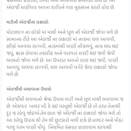
શ્વસનની પ્રણાલી, ત્વચા અને ખાનપાન સંબંધિત હોય છે. આ
એલર્જી ઘણીવાર આખા શરીરને પણ નુકસાન કરતી હોય છે.
માટીની એલર્જીનાં લક્ષણો:
મોટાભાગ ના લોકો માં માંથી અને ધૂળ ની એલર્જી જોવા મળે છે
સામાન્ય રીતે આ એલર્જી ના લક્ષણો માં નાકમાં ચળ આવવી,
છીંકો આવવા લાગવી, નાકમાંથી પાણી નીકળવું, નાક બંધ થઇ
જવું, શ્વાસ લેવામાં તકલીફ અને વારંવાર શરદી થઇ જવી જેવી
બાબતો જોવા મળે છે. આ ઉપરાંત આંખો લાલ થઇ જવી, પાણી
આવવું, બળવા લાગવી, ચળ આવવી વગેરે જેવાં લક્ષણો જોવા
મળે છે .
એલર્જીથી બચાવાના ઉપાયો:
એલર્જીથી બચવાનો શ્રેષ્ઠ ઉપાય માટી અને ધૂળ માંથી બચવામાં જ
છે. એકવાર ખબર પડે કે કઈ વસ્તુથી એલર્જી છે તો તરત તેનાથી
દૂર જ રહેવું જોઇએ.તેમ છતાં જો ઍલર્જી ના લક્ષણો જોવા મળે તો
આ ઘરેલુ ઉપાય થી તેમ થી છુટકારો મળી શકે છે.હળદર અને મીઠા
વાળું ગરમ પાણી પીવું. નિયમિત કસરત પ્રાણાયામ કરવાથી