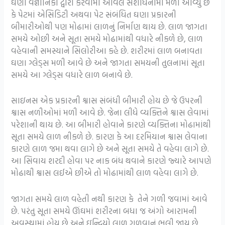
ઘણા વૈજ્ઞાનિકો દ્વારા કરવામાં આવેલ સંશોધનોમાં મળી આવ્યું છે
કે પેટમાં એસિડિટી અથવા પેટ સંબંધિત ઘણા પ્રકારની
બીમારીઓથી પણ મોઢામાં લાળનું નિર્માણ થાય છે. લાળ જાગતા
સમયે ઓછી અને સૂતા સમયે મોઢામાંથી વધારે નીકળે છે, લાળ
વહેવાની સમસ્યાને
સિલોરીઆ
કહે છે. શરીરમાં લાળ બનાવતા
ઘણા ગ્લેડ્સ મળી આવે છે અને જાગતા સમયની તુલનામાં સૂતા
સમયે આ ગ્લેડ્સ વધારે લાળ બનાવે છે.
સાઇનસ એક પ્રકારની શ્વાસ સંબંધી બીમારી હોય છે જે ઉપરની
શ્વાસ નળીઓમાં મળી આવે છે. જેના લીધે વ્યક્તિને શ્વાસ લેવામાં
પરેશાની થાય છે. આ બીમારી હોવાને કારણે વ્યક્તિના મોઢામાંથી
સૂતા સમયે લાળ નીકળે છે. કારણ કે આ દરમિયાન શ્વાસ લેવાના
કારણે લાળ જમા થવા લાગે છે અને સૂતા સમયે તે વહેવા લાગે છે.
આ સિવાય શરદી હોવા પર નાક બંધ થવાને કારણે જ્યારે આપણે
મોઢાથી શ્વાસ લઈએ છીએ તો મોઢામાંથી લાળ વહેવા લાગે છે.
જાગતા સમયે લાળ વહેતી નથી કારણ કે તેને ગળી જવામાં આવે
છે. પરંતુ સૂતા સમયે ઊંઘમાં શરીરના બધા જ અંગો આરામની
અવસ્થામાં હોય છે અને ઇન્દ્રિયો લાળ ગળવાનું ભુલી જાય છે,