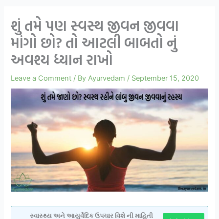
શું તમે પણ સ્વસ્થ જીવન જીવવા
માંગો છો? તો આટલી બાબતો નું
અવશ્ય ધ્યાન રાખો
Leave a Comment
/ By
Ayurvedam
/
September 15, 2020
સ્વાસ્થ્ય અને આયુર્વેદિક ઉપચાર વિશે ની માહિતી