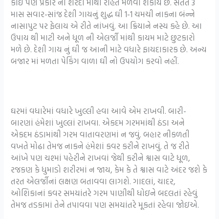
કોઈ પણ પ્રકાર ની શરદી માંથી રાહત મેળવી શકાય છે. સતત 3
માસ સવાર-સાંજ દેશી ગાયનું શુદ્ધ ઘી 1-1 ચમચી નાકના બંન્ને
નાસાપુટ પર ફેલાય એ રીતે નાંખવું. આ ક્રિયાને નસ્ય કહે છે. આ
ઉપાય થી માટી અને ધૂળ ની એલર્જી માંથી કાયમ માટે છુટકારો
મળે છે. દેશી ગાય નું ઘી જ આની માટે વધારે ફાયદાકારક છે. અન્ય
બજાર માં મળતા પેકિંગ વાળા ઘી નો ઉપયોગ કરવો નહીં.
ઘરમાં વધારેમાં વધારે ખુલ્લી હવા આવે એમ રાખવી. બારી-
બારણાં હંમેશાં ખુલ્લાં રાખવા. એકદમ ગરમમાંથી ઠંડા અને
એકદમ ઠંડામાંથી ગરમ વાતાવરણમાં ન જવું. બહાર નીકળતી
વખતે મોઢા તેમજ નાકને હંમેશાં કવર કરીને રાખવું. તે જ રીતે
આંખે પણ ચશ્માં પહેરીને રાખવાં જેથી કરીને શ્વાસ વાટે ધૂળ,
રજકણ કે ધુમાડો શરીરમાં ન જાય, કેમ કે તે શ્વાસ વાટે અંદર જશે કે
તરત એલર્જીનાં લક્ષણ બતાવવા લાગશે. ગાદલાં, ચાદર,
ઓશિકાનાં કવર સમયાંતરે ગરમ પાણીથી ધોઇને બદલતાં રહેવું
તેમજ તડકામાં તેને તપાવવા પણ સમયાંતરે મૂકતાં રહેવા જોઇએ.