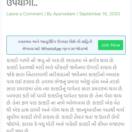
ઉપયોગી..
Leave a Comment
/ By
Ayurvedam
/
September 16, 2020
સ્વાસ્થ્ય અને આયુર્વેદિક ઉપચાર વિશે ની માહિતી
Join Now
મેળવવા માટે WhatsApp ગ્રુપ મા જોડાઓ
કાકડી ગરમી ની ઋતુ નો પાક છે. ભારતમાં એ સર્વત્ર થાય છે.
કાકડી રેતાળથી માંડી ભારે ચીકણી જમીનમાં ઉગાડી શકાય છે.
જોકે સારા નિતારવાળી નદીકાંઠાની જમીનમાં કાકડીનો મબલક
પાક લઈ શકાય છે. હવામાં ભેજનું પ્રમાણ ઓછું હોય અને તડકો
સારા પ્રમાણમાં હોય ત્યાં કાકડીનું વાવેતર સારા પ્રમાણમાં થાય છે.
ખામણાં કરી બી વાવી કાકડીનું વાવેતર કરાય છે. તેના વેલા થાય
છે. તેનાં ફળ પણ કાકડી ના નામે ઓળખાય છે. કાકડી એક વેંત
થી એક હાથ લાંબી અને ગોળ થાય છે. જાન્યુઆરીના અંતથી માર્ચ
સુધીમાં કાકડી રોપી શકાય છે. કાકડી તૈયાર થતાં જ ઉતારી લેવી
જોઈએ, કારણ કે વધુ મોટી અને પાકેલી કાકડી ની કીમત બજારમાં
ઘટી જાય છે.