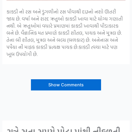
કાકડી નો રસ અને ડુંગળીનો રસ પીવાથી દારૂનો નશો ઊતરી
જાય છે. વર્ષા અને શરદ ઋતુઓ કાકડી ખાવા માટે યોગ્ય ગણાતી
નથી. એ ઋતુઓમાં વધારે પ્રમાણમાં કાકડી ખાવાથી પીડાકારક
બને છે. વૈજ્ઞાનિક મત પ્રમાણે કાકડી શીતલ, પાચક અને મૂત્રલ છે.
તેના બી શીતલ, મૂત્રલ અને બલ્ય (બળકાર) છે. અનેનાસ અને
પપૈયા ની માફક કાકડી પ્રત્યક્ષ પાચક છે.કાકડી ત્વચા માટે પણ
ખૂબ ઉપયોગી છે.
Show Comments