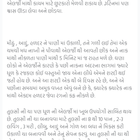
એલર્જી માંથી કાયમ માટે છુટકારો મેળવી શકાય છે. રૂટિનમાં પણ
શ્વાસ ઊંડા લેવા અને છોડવા.
મીઠું , આદું, હળદર ને પાણી માં ઉકાળી, તને ગળી લઈ તેમાં એક
ચમચી મધ નાખી ને પીવાથી એલર્જી થી આવતી છીંક અને નાક
માંથી નીકળતા પાણી માંથી 5 મિનિટ માં જ રાહત મળે છે. ઘણા
લોકો ને એલર્જીને કારણે કે પછી નાકના અંદરના ભાગમાં જ્યારે
ધૂળ કે રજકણ કોઈ વસ્તુઓ જાય એના લીધે એમને શરદી થઈ
જતી હોય છે. અને આ શરદી એક થી બે દિવસ રહે છે, અને એ
પછીના સમયમાં અમુક વખત એવું બને છે કે, ક્યારેક ક્યારેક નાક
માંથી એકદમ હળદર જેવા રંગનો કફ નીકળે છે.
તુલસી ની ચા પણ ધૂળ ની એલર્જી માં ખૂબ ઉપયોગી સાબિત થાય
છે. તુલસી ની ચા બનાવવા માટે તુલસી ના 8 થી 10 પાન , 2-3
લવિંગ , 3 મરી , લીંબુ, આદું અને ગોળ આ બધા ને મિક્સ કરી
ઉકાળી ચા બનાવવી અને તેનું સેવન કરવું. આ તુલસી ની ચા થી