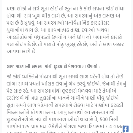
ઘણા લોકો ને રાત્રે સુતા હોઈ તો ભૂત ના કે કોઈ સપના જોઈ લીધા
હોવા થી રાત્રે ખુબ બીક લાગે છે, આ સમસ્યાનું એક લક્ષણ એ
પણ છે કે ધ્રૂજવું. આ સમસ્યાઓ મનોવૈજ્ઞાનિક કારણોસર
યુવાનોમાં થાય છે. આ ભાવનાત્મક તાણ, દવાઓ અથવા
આલ્કોહોલનો વધુપડતો ઉપયોગ અને ઊંઘ નો અભાવને કારણે
પણ હોઈ શકે છે. તો પણ તે મોઢું ખુલ્લું રહે છે, અને તે લાળ બહાર
આવવા લાગે છે.
લાળ પાડવાની સમસ્યા માંથી છુટકારો મેળવવાના ઉપાયો :
જો કોઈ વ્યક્તિને મોઢામાંથી સૂતા સમયે લાળ વહેતી હોય તો તેણે
લાંબા સમયે પચતો ખોરાક લેવાનું બંધ કરવું જોઈએ, જેનાથી તેમનું
પેટ સાફ રહે. આ સમસ્યામાંથી છુટકારો મેળવવા માટે તેઓએ
દરરોજ બે થી ત્રણ તુલસીના પાનને ચાવીને પાણી પીવું જોઈએ.
સુતા સમયે લાળ વહેવાની સમસ્યાને રોકવા માટે પાણીમાં ફટકડી
મિક્સ કરીને કોગળા કરવા. આવું કરવાથી આ સમસ્યામાંથી
છુટકારોમળે છે. મધ થી પણ લાળ ઓછી થાય છે તે, 500 મિલી
પાણીમાં 125 ગ્રામ મધ ઉમેરીને કોગળા કરવા.દિવસમાં 3-4 વખત