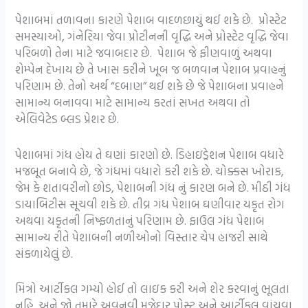
પેશાબમાં તળાવના કારણે પેશાબ વાદળછાયું થઈ શકે છે. પ્રોસ્ટેટ
સમસ્યાઓ, ગંનેરિયા જેવા પ્રોટીનની વૃદ્ધિ અને પ્રોસ્ટેટ વૃદ્ધિ જેવા
પરિબળો તેના માટે જવાબદાર છે. પેશાબ જે ફીણવાળું અથવા
શેમ્પેન દેખાય છે તે ખાસ કરીને ખૂબ જ બળવાન પેશાબ પ્રવાહનું
પરિણામ છે. તેનો અર્થ “દબાણ” થઈ શકે છે જે પેશાબના પ્રવાહને
સામાન્ય બનાવવા માટે સામાન્ય કરતાં સખત અથવા તો
એલિવેટેડ બ્લડ પ્રેશર છે.
પેશાબમાં ગંધ હોય તે ઘણાં કારણો છે. ડિહાઇડ્રેશન પેશાબ વધારે
મજબૂત બનાવે છે, જે ગંધમાં વધારો કરી શકે છે. ચોક્કસ ખોરાક,
જેમ કે શતાવરીનો છોડ, પેશાબની ગંધ નું કારણ બને છે. મીઠી ગંધ
ડાયાબિટીસ સૂચવી શકે છે. તીવ્ર ગંધ પેશાબ ઘણીવાર યકૃત રોગ
અથવા યકૃતની નિષ્ફળતાનું પરિણામ છે. ફાઉલ ગંધ પેશાબ
સામાન્ય રીતે પેશાબની નળીઓનો વિસ્તાર ચેપ હાજરી સાથે
સંકળાયેલું છે.
મિત્રો આર્ટીકલ ગમ્યો હોઈ તો લાઇક કરી અને શેર કરવાનું ભૂલતા
નહિ. અને જો તમારે અવનવી મજેદાર પોસ્ટ અને આર્ટીકલ વાંચવા