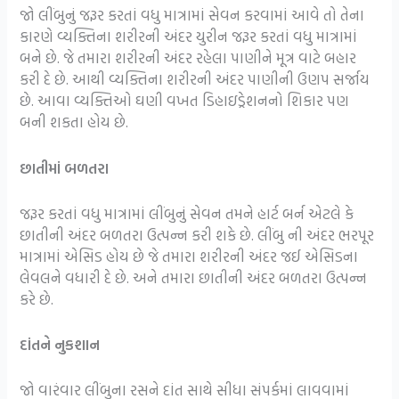
જો લીંબુનું જરૂર કરતાં વધુ માત્રામાં સેવન કરવામાં આવે તો તેના
કારણે વ્યક્તિના શરીરની અંદર યુરીન જરૂર કરતાં વધુ માત્રામાં
બને છે. જે તમારા શરીરની અંદર રહેલા પાણીને મૂત્ર વાટે બહાર
કરી દે છે. આથી વ્યક્તિના શરીરની અંદર પાણીની ઉણપ સર્જાય
છે. આવા વ્યક્તિઓ ઘણી વખત ડિહાઇડ્રેશનનો શિકાર પણ
બની શકતા હોય છે.
છાતીમાં બળતરા
જરૂર કરતાં વધુ માત્રામાં લીંબુનું સેવન તમને હાર્ટ બર્ન એટલે કે
છાતીની અંદર બળતરા ઉત્પન્ન કરી શકે છે. લીંબુ ની અંદર ભરપૂર
માત્રામાં એસિડ હોય છે જે તમારા શરીરની અંદર જઈ એસિડના
લેવલને વધારી દે છે. અને તમારા છાતીની અંદર બળતરા ઉત્પન્ન
કરે છે.
દાંતને નુકશાન
જો વારંવાર લીંબુના રસને દાંત સાથે સીધા સંપર્કમાં લાવવામાં