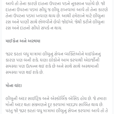
આવે તો તેના કારણે દાંતના ઉપરના પડને નુકસાન પહોંચે છે. જો
દાંતના ઉપરના પડમાં સીધું જ લીંબુ રાખવામાં આવે તો તેના કારણે
તેના ઉપરના પડમાં ખવાણ થાય છે. આથી હંમેશાને માટે લીંબુના
રસ અને પાણી સાથે ભેળવીને લેવો જોઈએ. જેથી કરીને લીંબુના
રસ અને દાંતનો સીધો સંપર્ક ન થાય.
માઈગ્રેન અને અસ્થમા
જરૂર કરતાં વધુ માત્રામાં લીંબુનું સેવન વ્યક્તિઓને માઈગ્રેનનું
કારણ પણ બની શકે. ઘણા લોકોને આમ કરવાથી એલર્જીની
સમસ્યા પણ ઉત્પન્ન થઇ શકે છે અને સાથે સાથે અસ્થમાની
સમસ્યા પણ થઈ શકે છે.
મોના ચાંદા
લીંબુની અંદર સાઈટ્રિક અને એસ્કોર્બિક એસિડ હોય છે. જે તમારા
મોંની અંદર થતા સંક્રમણને દૂર કરવામાં મદદરૂપ સાબિત થાય છે.
પરંતુ જો જરૂર કરતાં વધુ માત્રામાં લીંબુનું સેવન કરવામાં આવે તો તે