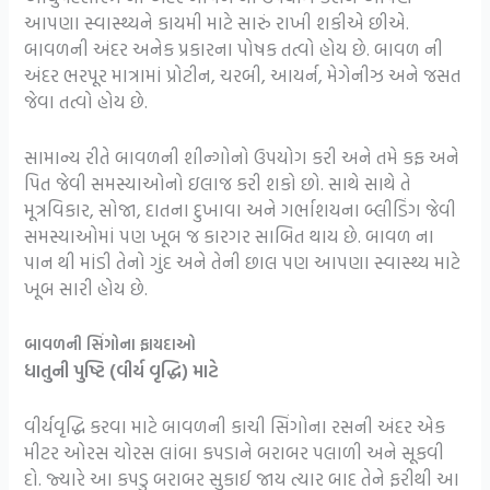
આપણા સ્વાસ્થ્યને કાયમી માટે સારું રાખી શકીએ છીએ.
બાવળની અંદર અનેક પ્રકારના પોષક તત્વો હોય છે. બાવળ ની
અંદર ભરપૂર માત્રામાં પ્રોટીન, ચરબી, આયર્ન, મેગેનીઝ અને જસત
જેવા તત્વો હોય છે.
સામાન્ય રીતે બાવળની શીન્ગોનો ઉપયોગ કરી અને તમે કફ અને
પિત જેવી સમસ્યાઓનો ઇલાજ કરી શકો છો. સાથે સાથે તે
મૂત્રવિકાર, સોજા, દાતના દુખાવા અને ગર્ભાશયના બ્લીડિંગ જેવી
સમસ્યાઓમાં પણ ખૂબ જ કારગર સાબિત થાય છે. બાવળ ના
પાન થી માંડી તેનો ગુંદ અને તેની છાલ પણ આપણા સ્વાસ્થ્ય માટે
ખૂબ સારી હોય છે.
બાવળની સિંગોના ફાયદાઓ
ધાતુની પુષ્ટિ (વીર્ય વૃદ્ધિ) માટે
વીર્યવૃદ્ધિ કરવા માટે બાવળની કાચી સિંગોના રસની અંદર એક
મીટર ઓરસ ચોરસ લાંબા કપડાને બરાબર પલાળી અને સૂકવી
દો. જ્યારે આ કપડુ બરાબર સુકાઈ જાય ત્યાર બાદ તેને ફરીથી આ