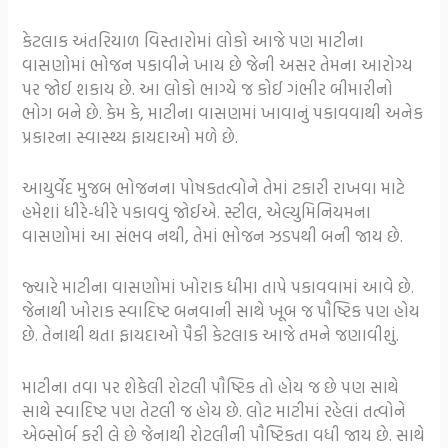
કેટલાક અંતરિયાળ વિસ્તારોમાં લોકો આજે પણ માટીના
વાસણોમાં ભોજન પકાવીને ખાય છે જેની અસર તેમના આરોગ્ય
પર જોઈ શકાય છે. આ લોકો ભાગ્યે જ કોઈ ગંભીર બીમારીનો
ભોગ બને છે. કેમ કે, માટીના વાસણમાં ખાવાનું પકાવવાથી અનેક
પ્રકારના સ્વાસ્થ્ય ફાયદાઓ મળે છે.
આયુર્વેદ મુજબ ભોજનના પોષકતત્વોને તેમાં ટકારી રાખવા માટે
હમેશાં ધીરે-ધીરે પકાવવું જોઈએ. સ્ટીલ, એલ્યુમિનિયમના
વાસણોમાં આ સંભવ નથી, તેમાં ભોજન ઝડપથી બની જાય છે.
જ્યારે માટીના વાસણોમાં ખોરાક ધીમા તાપે પકાવવામાં આવે છે.
જેનાથી ખોરાક સ્વાદિષ્ટ બનવાની સાથે ખૂબ જ પૌષ્ટિક પણ હોય
છે. તેનાથી થતા ફાયદાઓ પૈકી કેટલાક આજે તમને જણાવીશું.
માટીના તવા પર શેકેલી રોટલી પૌષ્ટિક તો હોય જ છે પણ સાથે
સાથે સ્વાદિષ્ટ પણ તેટલી જ હોય છે. લોટ માટીમાં રહેલાં તત્વોને
એબ્સોર્બ કરી લે છે જેનાથી રોટલીની પૌષ્ટિકતા વધી જાય છે. સાથે