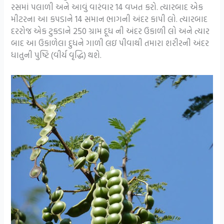
રસમાં પલાળી અને આવું વારંવાર 14 વખત કરો. ત્યારબાદ એક
મીટરના આ કપડાને 14 સમાન ભાગની અંદર કાપી લો. ત્યારબાદ
દરરોજ એક ટુકડાને 250 ગ્રામ દૂધ ની અંદર ઉકાળી લો અને ત્યાર
બાદ આ ઉકાળેલા દુધને ગાળી લઇ પીવાથી તમારા શરીરની અંદર
ધાતુની પુષ્ટિ (વીર્ય વૃદ્ધિ) થશે.