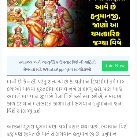
સ્વાસ્થ્ય અને આયુર્વેદિક ઉપચાર વિશે ની માહિતી
Join Now
મેળવવા માટે WhatsApp ગ્રુપ મા જોડાઓ
માનો છે કે નહીં, પરંતુ સત્ય એ છે કે, વર્તમાન દિવસોમાં તમે માત્ર
કથાઓ અથવા પુસ્તકોમાં ભગવાનને સાંભળ્યું હશે. પણ આજે
આપણે ભગવાન જીવે છે તેના વિશે કહી રહ્યા છીએ, રામાયણ
કાળ દરમ્યાન મહાભારત કાળમાં તમે ભગવાન હનુમાનના જન્મ
વિશે સાંભળ્યું હશે.
આજનાં ગૂગલ યુગમાં ઘણા વર્ષો પસાર થયા પછી, ભગવાન વિશે
હજુ પણ જીવંત છે અને તે ભગવાન હનુમાન જી છે. હનુમાન