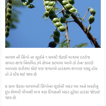
બાવળ ની સિંગો ના ચૂર્ણને ૧ ચમચી જેટલી માત્રામાં દરરોજ
સવાર-સાંજ નિયમિત રૂપે સેવન કરવામાં આવે તો તેના કારણે
આપણા શરીરમાં કોઈ પણ જગ્યાએ હાડકામાં ભંગાણ પડ્યું હોય
તો તે ઠીક થઈ જાય છે.
6 ગ્રામ જેટલા બાવળની સિંગોના ચૂર્ણની અંદર મધ અને બકરીનું
દૂધ ભેળવી પીવાથી માત્ર ત્રણ દિવસની અંદર તૂટેલા હાડકા જોડાઈ
જાય છે.