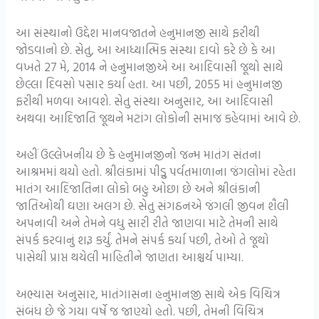
આ સંસ્થાનો ઉદ્દેશ માનવજાતને હનુમાનજી સાથે ફરીથી
જોડવાનો છે. સેતુ, આ આધ્યાત્મિક સંસ્થા દાવો કરે છે કે આ
વખતે 27 મે, 2014 ને હનુમાનજીએ આ આદિવાસી જૂથો સાથે
છેલ્લા દિવસો પસાર કર્યા હતા. આ પછી, 2055 માં હનુમાનજી
ફરીથી મળવા આવશે. સેતુ સંસ્થા અનુસાર, આ આદિવાસી
અથવા આદિજાતિ જૂથને મટાંગ લોકોની સમાજ કહેવામાં આવે છે.
અહીં ઉલ્લેખનીય છે કે હનુમાનજીનો જન્મ માતંગ સંતના
આશ્રમમાં થયો હતો. શ્રીલંકામાં પીડ્રુ પર્વતમાળાના જંગલોમાં રહેતા
માતંગ આદિજાતિના લોકો બહુ ઓછા છે અને શ્રીલંકાની
જાતિઓથી ઘણા અલગ છે. સેતુ સંગઠનએ જંગલી જીવન શૈલી
અપનાવી અને તેમને વધુ સારી રીતે જાણવા માટે તેમની સાથે
સંપર્ક કરવાનું શરૂ કર્યું. તેમને સંપર્ક કર્યા પછી, તેઓ તે જૂથો
પાસેથી પ્રાપ્ત થયેલી માહિતીને જાણતા આશ્ચર્ય પામ્યા.
અભ્યાસ અનુસાર, માતંગાસના હનુમાનજી સાથે એક વિચિત્ર
સંબંધ છે જે ગયા વર્ષે જ જાણ્યો હતો. પછી, તેમની વિચિત્ર