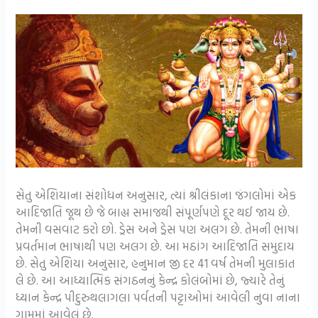
સેતુ એશિયાના સંશોધન અનુસાર, ત્યાં શ્રીલંકાના જંગલોમાં એક
આદિજાતિ જૂથ છે જે બાહ્ય સમાજથી સંપૂર્ણપણે દૂર થઈ જાય છે.
તેમની વસવાટ કરો છો. ડ્રેસ અને ડ્રેસ પણ અલગ છે. તેમની ભાષા
પ્રવર્તમાન ભાષાથી પણ અલગ છે. આ મઠાંગ આદિજાતિ સમુદાય
છે. સેતુ એશિયા અનુસાર, હનુમાન જી દર 41 વર્ષ તેમની મુલાકાત
લે છે. આ આધ્યાત્મિક સંગઠનનું કેન્દ્ર કોલંબોમાં છે, જ્યારે તેનું
ધ્યાન કેન્દ્ર પીદુરુથલાગલા પર્વતની પટ્ટાઓમાં આવેલી નુવા નાના
ગામમાં આવેલું છે.