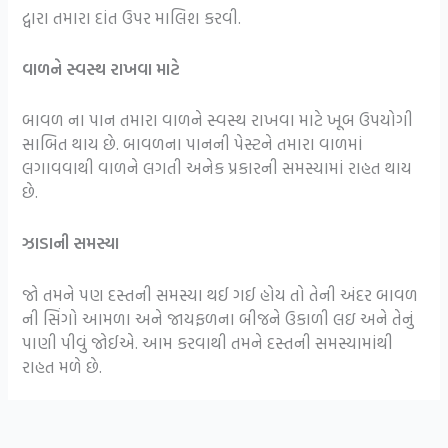
દ્વારા તમારા દાંત ઉપર માલિશ કરવી.
વાળને સ્વસ્થ રાખવા માટે
બાવળ ના પાન તમારા વાળને સ્વસ્થ રાખવા માટે ખૂબ ઉપયોગી
સાબિત થાય છે. બાવળના પાનની પેસ્ટને તમારા વાળમાં
લગાવવાથી વાળને લગતી અનેક પ્રકારની સમસ્યામાં રાહત થાય
છે.
ઝાડાની સમસ્યા
જો તમને પણ દસ્તની સમસ્યા થઈ ગઈ હોય તો તેની અંદર બાવળ
ની સિંગો આમળા અને જાયફળના બીજને ઉકાળી લઇ અને તેનું
પાણી પીવું જોઈએ. આમ કરવાથી તમને દસ્તની સમસ્યામાંથી
રાહત મળે છે.