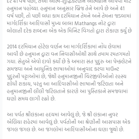
દર 41 વર્ષ પછી, તેઓ આત્મ-શુદ્ધિકરણને આત્મજ્ઞાન આપવા માટે
હનુમાન પહોંચ્યા. હનુમાન અનુસાર બ્રિજ તેને આવે છે અને 41
વર્ષ પછી, તો પછી બધા કામ દરમિયાન તેમને અને તેમના જડબામાં
માર્ગદર્શિકા આદિવાસી મુખ્ય બાબા Mathangs નોટ દ્વારા
બોલાતી દરેક શબ્દના એક એક મિનિટ વિગતો દ્વારા રોકાણ કર્યું છે
2014 દરમિયાન હોટેલ વર્ણન આ માર્ગદર્શિકામાં નોંધ લેવામાં
આવી છે હનુમાન દ્વારા વન નિવાસીઓથી સાથે તમામ રમતગમતો
ગયા. સેતુએ એવો દાવો કર્યો છે કે અમારા સંત પુદુરુ આ પેમ્ફલેટને
સમજવા અને આધુનિક ભાષાઓમાં અનુવાદ કરવા માઉન્ટ
પુદુરની પટ્ટાઓમાં છે, જેથી હનુમાનજીની ચિરંજીવીઓનો રહસ્ય
શોધી શકાય, પરંતુ આ આદિવાસીઓ ભાષાની જટિલતા અને
હનુમાનજીની લીલી જટિલતાને કારણે આ પુસ્તિકાને સમજવામાં
ઘણો સમય લાગી રહ્યો છે.
આ પર્વત શ્રીલંકાના હૃદયમાં આવેલું છે, જે શ્રી લંકાના નુવર
એલિયા શહેરમાં આવેલું છે. પર્વતોની આ શ્રેણીની આસપાસ એક
જંગલ જંગલ છે. આ જંગલોમાં આદિવાસીઓના ઘણા જૂથો છે.