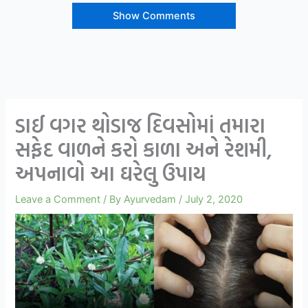
Show Comments
ડાઈ વગર થોડાજ દિવસોમાં તમારા
સફેદ વાળને કરો કાળા અને રેશમી,
અપનાવો આ ઘરેલુ ઉપાય
Leave a Comment
/ By
Ayurvedam
/
July 2, 2020