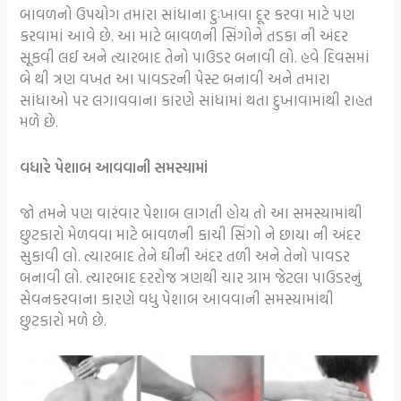
બાવળનો ઉપયોગ તમારા સાંધાના દુઃખાવા દૂર કરવા માટે પણ
કરવામાં આવે છે. આ માટે બાવળની સિંગોને તડકા ની અંદર
સૂકવી લઈ અને ત્યારબાદ તેનો પાઉડર બનાવી લો. હવે દિવસમાં
બે થી ત્રણ વખત આ પાવડરની પેસ્ટ બનાવી અને તમારા
સાંધાઓ પર લગાવવાના કારણે સાંધામાં થતા દુખાવામાંથી રાહત
મળે છે.
વધારે પેશાબ આવવાની સમસ્યામાં
જો તમને પણ વારંવાર પેશાબ લાગતી હોય તો આ સમસ્યામાંથી
છુટકારો મેળવવા માટે બાવળની કાચી સિંગો ને છાયા ની અંદર
સુકાવી લો. ત્યારબાદ તેને ઘીની અંદર તળી અને તેનો પાવડર
બનાવી લો. ત્યારબાદ દરરોજ ત્રણથી ચાર ગ્રામ જેટલા પાઉડરનું
સેવનકરવાના કારણે વધુ પેશાબ આવવાની સમસ્યામાંથી
છુટકારો મળે છે.