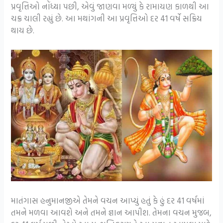
પ્રવૃત્તિઓ નોંધ્યા પછી, એવું જાણવા મળ્યું કે રામાયણ કાળથી આ
ચક્ર ચાલી રહ્યું છે. આ મથાંગની આ પ્રવૃત્તિઓ દર 41 વર્ષે સક્રિય
થાય છે.
માતંગાસ હનુમાનજીએ તેમને વચન આપ્યું હતું કે હું દર 41 વર્ષમાં
તમને મળવા આવશે અને તમને જ્ઞાન આપીશ. તેમના વચન મુજબ,