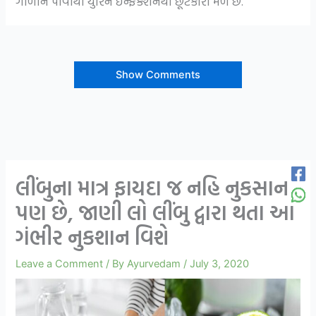
ગાળીને પીવાથી યુરિન ઈન્ફેક્શનથી છૂટકારો મળે છે.
Show Comments
લીંબુના માત્ર ફાયદા જ નહિ નુકસાન
પણ છે, જાણી લો લીંબુ દ્વારા થતા આ
ગંભીર નુકશાન વિશે
Leave a Comment
/ By
Ayurvedam
/
July 3, 2020