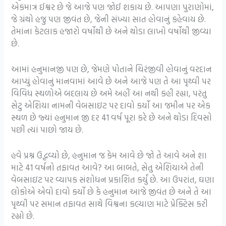
એકમાત્ર ઈશ્વર છે જે આજે પણ જોઈ શકાય છે. આપણા પુરાણોમાં,
જે ગ્રંથો હજુ પણ જીવંત છે, જેની સંખ્યા સાત હોવાનું કહેવાય છે.
તેમાંના કેટલાક હજારો વર્ષોથી છે અને થોડા લાખો વર્ષોથી જીવ્યા
છે.
આમાં હનુમાનજી પણ છે, જેમણે પોતાને ચિરંજીવી હોવાનું વરદાન
આપ્યું હોવાનું માનવામાં આવે છે અને આજે પણ તે આ પૃથ્વી પર
વિવિધ સ્થળોએ બદલાય છે અમે અહીં આ નથી કહી રહ્યા, પરંતુ
સેટુ એશિયા નામની વેબસાઇટ પર દાવો કર્યો આ જમીન પર એક
સ્થળ છે જ્યાં હનુમાન જી દર 41 વર્ષ પૂરા કરે છે અને થોડા દિવસો
પછી ત્યાં પાછો જાય છે.
હવે પ્રશ્ન ઉદ્ભવ્યો છે, હનુમાન જ કેમ આવે છે જો તે આવે અને શા
માટે 41 વર્ષનો તફાવત આવે? આ બાબતે, સેતુ એશિયાએ તેની
વેબસાઇટ પર વ્યાપક સંશોધન પ્રકાશિત કર્યું છે. આ ઉપરાંત, ઘણા
લોકોએ એવો દાવો કર્યો છે કે હનુમાન આજે જીવંત છે અને તે આ
પૃથ્વી પર સમાન તફાવત સાથે વિશ્વના કલ્યાણ માટે પ્રેક્ટિસ કરી
રહ્યો છે.