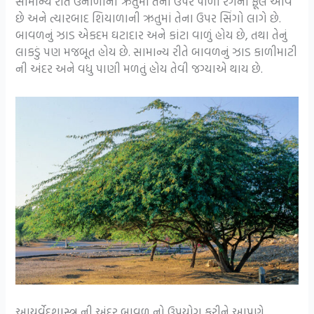
સામાન્ય રીતે ઉનાળાની ઋતુમાં તેના ઉપર પીળા રંગના ફૂલ આવે
છે અને ત્યારબાદ શિયાળાની ઋતુમાં તેના ઉપર સિંગો લાગે છે.
બાવળનું ઝાડ એકદમ ઘટાદાર અને કાંટા વાળું હોય છે, તથા તેનું
લાકડું પણ મજબૂત હોય છે. સામાન્ય રીતે બાવળનું ઝાડ કાળીમાટી
ની અંદર અને વધુ પાણી મળતું હોય તેવી જગ્યાએ થાય છે.
આયુર્વેદશાસ્ત્ર ની અંદર બાવળ નો ઉપયોગ કરીને આપણે