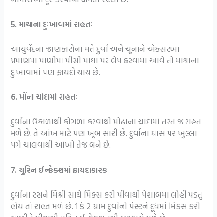
5. માથાના દુઃખાવામાં રાહતઃ
આયુર્વેદના જાણકારોના મતે દુર્વા અને ચૂનાને એકસરખા
પ્રમાણમાં પાણીમાં પીસી માથા પર લેપ કરવામાં આવે તો માથાના
દુઃખાવામાં પણ ફાયદો થાય છે.
6. મોંના ચાંદામાં રાહતઃ
દુર્વાના ઉકાળાથી કોગળા કરવાથી મોઢાના ચાંદામાં તરત જ રાહત
મળે છે. તે આંખ માટે પણ ખૂબ સારી છે. દુર્વાના ઘાસ પર ખુલ્લા
પગે ચાલવાથી આંખો તેજ બને છે.
7. યુરિન ઈન્ફેક્શમાં ફાયદાકારકઃ
દુર્વાના રસને મિશ્રી સાથે મિક્સ કરી પીવાથી પેશાબમાં લોહી પડતુ
હોય તો રાહત મળે છે. 1 કે 2 ગ્રામ દુર્વાની પેસ્ટને દૂધમાં મિક્સ કરી