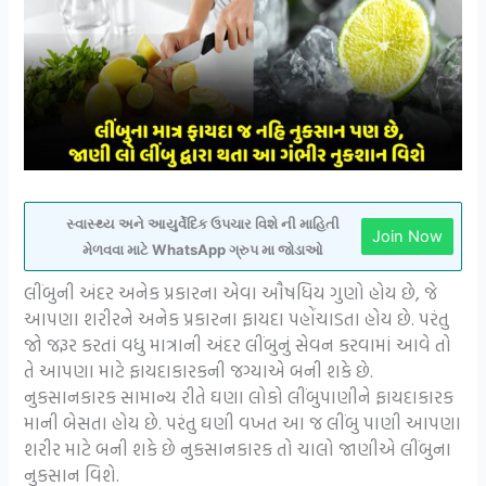
સ્વાસ્થ્ય અને આયુર્વેદિક ઉપચાર વિશે ની માહિતી
Join Now
મેળવવા માટે WhatsApp ગ્રુપ મા જોડાઓ
લીંબુની અંદર અનેક પ્રકારના એવા ઔષધિય ગુણો હોય છે, જે
આપણા શરીરને અનેક પ્રકારના ફાયદા પહોંચાડતા હોય છે. પરંતુ
જો જરૂર કરતાં વધુ માત્રાની અંદર લીંબુનું સેવન કરવામાં આવે તો
તે આપણા માટે ફાયદાકારકની જગ્યાએ બની શકે છે.
નુકસાનકારક સામાન્ય રીતે ઘણા લોકો લીંબુપાણીને ફાયદાકારક
માની બેસતા હોય છે. પરંતુ ઘણી વખત આ જ લીંબુ પાણી આપણા
શરીર માટે બની શકે છે નુકસાનકારક તો ચાલો જાણીએ લીંબુના
નુકસાન વિશે.