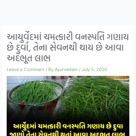
આયુર્વેદમાં ચમત્કારી વનસ્પતિ ગણાય
છે દુર્વા, તેના સેવનથી થાય છે આવા
અદભૂત લાભ
Leave a Comment
/ By
Ayurvedam
/
July 5, 2020