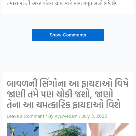
તમારા મોં ની અંદર પડેલા ચાંદા માટે કારણભૂત બની શકે છે.
Show Comments
બાવળની સિંગોના આ ફાયદાઓ વિષે
જાણી તમે પણ ચોકી જશો, જાણો
તેના આ ચમત્કારિક ફાયદાઓ વિશે
Leave a Comment
/ By
Ayurvedam
/
July 3, 2020