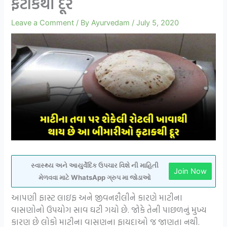
ફટાકથી દૂર
Leave a Comment
/ By
Ayurvedam
/
July 5, 2020
સ્વાસ્થ્ય અને આયુર્વેદિક ઉપચાર વિશે ની માહિતી
Join Now
મેળવવા માટે WhatsApp ગ્રુપ મા જોડાઓ
આપણી ફાસ્ટ લાઇફ અને જીવનશૈલીને કારણે માટીના
વાસણોનો ઉપયોગ સાવ ઘટી ગયો છે. જોકે તેની પાછળનું મુખ્ય
કારણ છે લોકો માટીના વાસણના ફાયદાઓ જ જાણતા નથી.