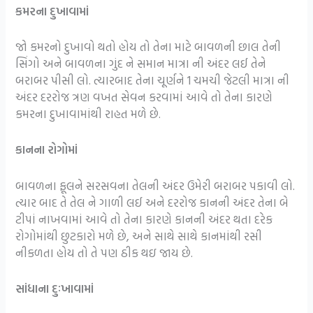
કમરના દુખાવામાં
જો કમરનો દુખાવો થતો હોય તો તેના માટે બાવળની છાલ તેની
સિંગો અને બાવળના ગુંદ ને સમાન માત્રા ની અંદર લઈ તેને
બરાબર પીસી લો. ત્યારબાદ તેના ચૂર્ણને 1 ચમચી જેટલી માત્રા ની
અંદર દરરોજ ત્રણ વખત સેવન કરવામાં આવે તો તેના કારણે
કમરના દુખાવામાંથી રાહત મળે છે.
કાનના રોગોમાં
બાવળના ફૂલને સરસવના તેલની અંદર ઉમેરી બરાબર પકાવી લો.
ત્યાર બાદ તે તેલ ને ગાળી લઈ અને દરરોજ કાનની અંદર તેના બે
ટીપાં નાખવામાં આવે તો તેના કારણે કાનની અંદર થતા દરેક
રોગોમાંથી છુટકારો મળે છે, અને સાથે સાથે કાનમાંથી રસી
નીકળતા હોય તો તે પણ ઠીક થઇ જાય છે.
સાંધાના દુઃખાવામાં