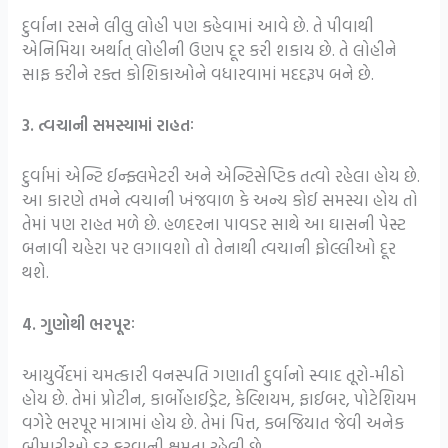
દુર્વાના રસને લીલુ લોહી પણ કહેવામાં આવે છે. તે પીવાથી
એનિમિયા અર્થાત્ લોહીની ઉણપ દૂર કરી શકાય છે. તે લોહીને
સાફ કરીને રક્ત કોશિકાઓને વધારવામાં મદદરૂપ બને છે.
3. ત્વચાની સમસ્યામાં રાહતઃ
દુર્વામાં એન્ટિ ઈન્ફ્લમેટરી અને એન્ટિસેપ્ટિક તત્વો રહેલા હોય છે.
આ કારણે તમને ત્વચાની ખંજવાળ કે અન્ય કોઈ સમસ્યા હોય તો
તેમાં પણ રાહત મળે છે. હળદરના પાવડર સાથે આ ઘાસની પેસ્ટ
બનાવી ચહેરા પર લગાવશો તો તેનાથી ત્વચાની ફોલ્લીઓ દૂર
થશે.
4. ગુણોથી ભરપૂરઃ
આયુર્વેદમાં ચમત્કારી વનસ્પતિ ગણાતી દુર્વાનો સ્વાદ તૂરો-મીઠો
હોય છે. તેમાં પ્રોટીન, કાર્બોહાઈડ્રેટ, કેલ્શિયમ, ફાઈબર, પોટેશિયમ
વગેરે ભરપૂર માત્રામાં હોય છે. તેમાં પિત્ત, કબજિયાત જેવી અનેક
બીમારીઓ દૂર કરવાની ક્ષમતા રહેલી છે.