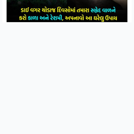
સ્વાસ્થ્ય અને આયુર્વેદિક ઉપચાર વિશે ની માહિતી
Join Now
મેળવવા માટે WhatsApp ગ્રુપ મા જોડાઓ
સફેદ વાળ કોઈને ગમતા નથી. કસમયે વાળનું સફેદ થવું પણ એક
બીમારી જ છે. એકવાર જો વાળ સફેદ થવાનાં શરૂ થઇ જાય તો
દિવસે ને દિવસે તે વધુ સફેદ થવા લાગે છે. વાળની સુરક્ષામાં જો
આપણે થોડા સચેત રહીએ તો તેમાં કુદરતી સુંદરતા અને મજબુતાઇ
લાવી શકાય છે. ભાગદોડવાળી જિંદગી, વાળની સારી દેખરેખ ના
થવાને કારણે અને પ્રદુષણનાં કારણે પણ વાળ કસમયે સફેદ થવા
લાગે છે.
વાળને ડાઇ કરવી કે કલર કરવો એ એકમાત્ર સમસ્યા નથી. અમુક
ઘરગથ્થુ ઉપચાર કરીને સફેદ વાળને કાળા કરી શકાય છે. તો
અપનાવો આ ઉપાય જે તમારા વાળને કાળા રાખવામાં મદદ કરશે.