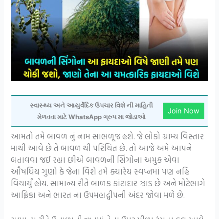
સ્વાસ્થ્ય અને આયુર્વેદિક ઉપચાર વિશે ની માહિતી
Join Now
મેળવવા માટે WhatsApp ગ્રુપ મા જોડાઓ
આમતો તમે બાવળ નું નામ સાભળૂજ હશે. જે લોકો ગ્રામ્ય વિસ્તાર
માથી આવે છે તે બાવળ થી પરિચિત છે. તો આજે અમે આપને
બતાવવા જઈ રહ્યા છીએ બાવળની સિંગોના અમુક એવા
ઔષધિય ગુણો કે જેના વિશે તમે ક્યારેય સ્વપ્નમાં પણ નહિ
વિચાર્યું હોય. સામાન્ય રીતે બાળક કાંટાદાર ઝાડ છે અને મોટેભાગે
આફ્રિકા અને ભારત ના ઉપમહાદ્વીપની અંદર જોવા મળે છે.