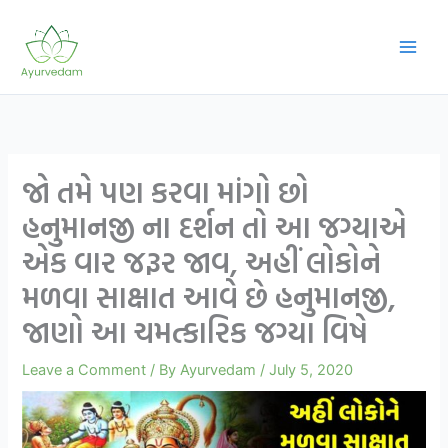
Skip
to
content
જો તમે પણ કરવા માંગો છો
હનુમાનજી ના દર્શન તો આ જગ્યાએ
એક વાર જરૂર જાવ, અહીં લોકોને
મળવા સાક્ષાત આવે છે હનુમાનજી,
જાણો આ ચમત્કારિક જગ્યા વિષે
Leave a Comment
/ By
Ayurvedam
/
July 5, 2020