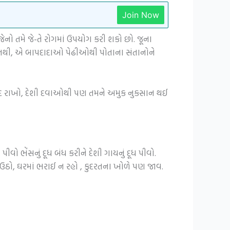
Join Now
ો તમે જે-તે રોગમાં ઉપયોગ કરી શકો છો. જૂના
ડ નથી, એ બાપદાદાઓ પેઢીઓથી પોતાના સંતાનોને
યાદ રાખો, દેશી દવાઓથી પણ તમને અમુક નુકસાન થઈ
ીવો ભેંસનું દૂધ બંધ કરીને દેશી ગાયનું દૂધ પીવો.
ેલા ઉઠો, ઘરમાં ભરાઈ ન રહો , કુદરતના ખોળે પણ જાવ.