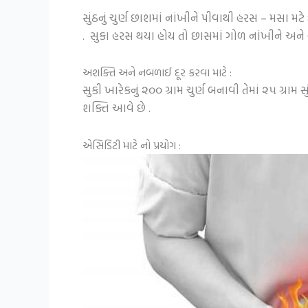
સુંઠનું ચુર્ણ છાશમાં નાંખીને પીવાથી હરસ – મસા મ
. સુકા હરસ થયા હોય તો છાસમાં ગોળ નાંખીને અને લ
અશક્તિ અને નબળાઈ દૂર કરવા માટે :
સુકી ખારેકનું ૨૦૦ ગ્રામ ચુર્ણ બનાવી તેમાં ૨૫ ગ્રામ
શક્તિ આવે છે .
એસિડિટી માટે નો પ્રયોગ :