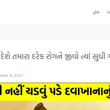
હોમ
ધ
ે તમારા દરેક રોગને જીવો ત્યાં સુધી 
mber 4, 2021