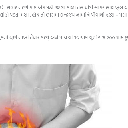
ટે છે . સવારે નરણે કોઠે એક મુઠી જેટલાં કાળા તલ થોડી સાકર સાથે ખુબ
ોહી પડતા મસા . હોય તો છાસમાં ઈન્દ્રજવ નાંખીને પીવાથી હરસ – મસા મ
 સુંઠનો ચુર્ણ નાખી તૈયાર કરવું અને પાંચ થી ૧૦ ગ્રામ ચૂર્ણ રોજ ૨૦૦ ગ્ર