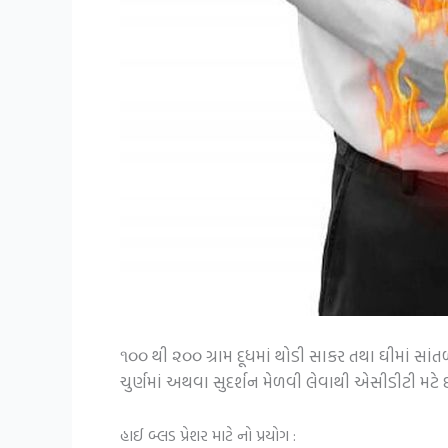
૧૦૦ થી ૨૦૦ ગ્રામ દૂધમાં થોડી સાકર તથા ઘીમાં સાંત
ચુર્ણમાં અથવા સુદર્શન મેળવી લેવાથી એસીડીટી મટે છ
હાઈ બ્લડ પ્રેશર માટે નો પ્રયોગ :