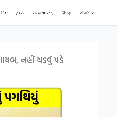
ાર્મિક
હેલ્થ
જાણવા જેવું
Shop
સંપર્ક
ગાયબ, નહીં ચડવું પડે