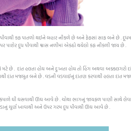
ીવાથી કફ પાતળો થઈને બહાર નીકળે છે અને ફેફસાં સાફ બને છે . દૂધમા
 ઉપર પાશેર દૂધ પીવાથી શ્વાસ નળીમાં એકઠો થયેલો કફ નીકળી જાય છે .
વો મટે છે . દાંત હલતા હોય અને દુઃખતા હોય તો હિંગ અથવા અક્કલગરો 
થી દાંત મજબુત બને છે . વડની વડવાઈનું દાંતણ કરવાથી હલતા દાંત મજબ
 કપાળે ઘી ઘસવાથી ઊંઘ આવે છે . ચોથા ભાગનું જાયફળ પાણી સાથે લેવાથ
ડાનું ચુર્ણ ખાવાથી અને ઉપર ગરમ દૂધ પીવાથી ઊંઘ આવે છે .