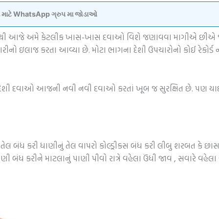
વવા માટે WhatsApp ગ્રુપ મા જોડાઓ
વામાંથી આજે અમે કેટલીક ખાસ-ખાસ દવાઓ વિશે જણાવવા માગીએ છીએ જેન
ારીનો ઇલાજ કરતા આવ્યા છે. મોટા ભાગના દેશી ઉપચારોનો કોઈ રેકોર્
ીતી દેશી દવાઓ આજની નવી નવી દવાઓ કરતાં ખૂબ જ સુરક્ષિત છે. પણ 
તેલ બંધ કરી ધાણીનું તેલ વાપરો કોલ્ડ્રીકસ બંધ કરી લીબુ શરબત કે છાસ પ
પાણી બંધ કરીને માટલાનું પાણી પીવો રાત્રે વહેલા ઉંધી જાવ , સવારે વહ