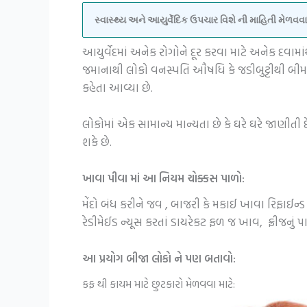
સ્વાસ્થ્ય અને આયુર્વેદિક ઉપચાર વિશે ની માહિતી મેળ
આયુર્વેદમાં અનેક રોગોને દૂર કરવા માટે અનેક દ
જમાનાથી લોકો વનસ્પતિ ઔષધિ કે જડીબુટ્ટીથી બીમ
કહેતા આવ્યા છે.
લોકોમાં એક સામાન્ય માન્યતા છે કે ઘરે ઘરે જાણ
શકે છે.
ખાવા પીવા માં આ નિયમ ચોક્કસ પાળો:
મેંદો બંધ કરીને જવ , બાજરી કે મકાઈ ખાવા રિફાઈન્ડ 
રેડીમેઈડ ન્યૂસ કરતાં ડાયરેકટ ફળ જ ખાવ, ફ્રીજનું 
આ પ્રયોગ બીજા લોકો ને પણ બતાવો:
કફ થી કાયમ માટે છુટકારો મેળવવા માટે: