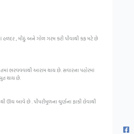
ં હળદર , મીઠું અને ગોળ ગરમ કરી પીવાથી કફ મટે છે
દાંતમાં ભરવવવાથી આરામ થાય છે. સવારના પહોરમાં
ુત થાય છે.
ી ઊંઘ આવે છે . પીપરીમુળના ચુર્ણના ફાકી લેવાથી