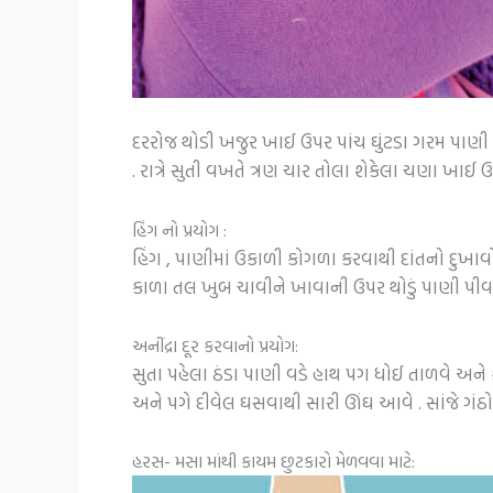
દરરોજ થોડી ખજુર ખાઈ ઉપર પાંચ ઘુંટડા ગરમ પાણી પ
. રાત્રે સુતી વખતે ત્રણ ચાર તોલા શેકેલા ચણા ખાઈ
હિંગ નો પ્રયોગ :
હિંગ , પાણીમાં ઉકાળી કોગળા કરવાથી દાંતનો દુખા
કાળા તલ ખુબ ચાવીને ખાવાની ઉપર થોડું પાણી પીવા
અનીંદ્રા દૂર કરવાનો પ્રયોગ:
સુતા પહેલા ઠંડા પાણી વડે હાથ પગ ધોઈ તાળવે અને
અને પગે દીવેલ ઘસવાથી સારી ઊંઘ આવે . સાંજે ગંઠો
હરસ- મસા માંથી કાયમ છુટકારો મેળવવા માટે: