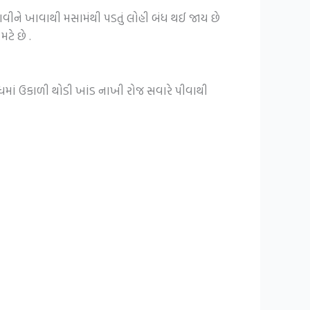
 ચાવીને ખાવાથી મસામંથી પડતું લોહી બંધ થઈ જાય છે
ટે છે .
ામ દૂધમાં ઉકાળી થોડી ખાંડ નાખી રોજ સવારે પીવાથી