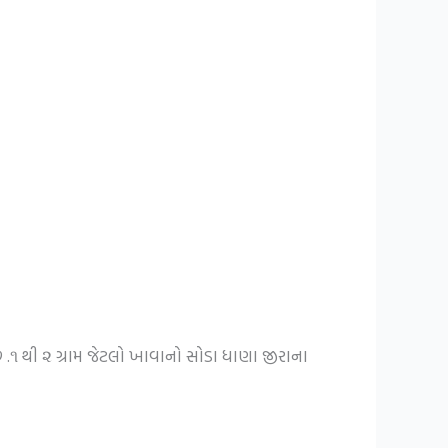
છે .૧ થી ૨ ગ્રામ જેટલો ખાવાનો સોડા ધાણા જીરાના