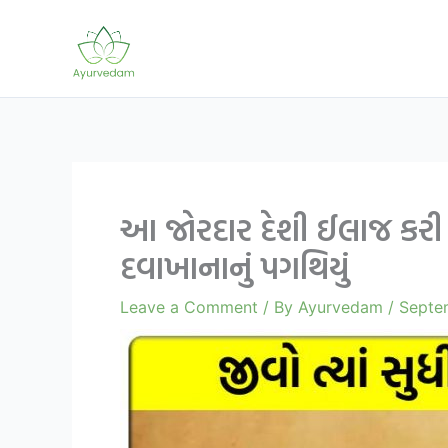
Skip
to
content
આ જોરદાર દેશી ઈલાજ કરી દેશ
દવાખાનાનું પગથિયું
Leave a Comment
/ By
Ayurvedam
/
Septe