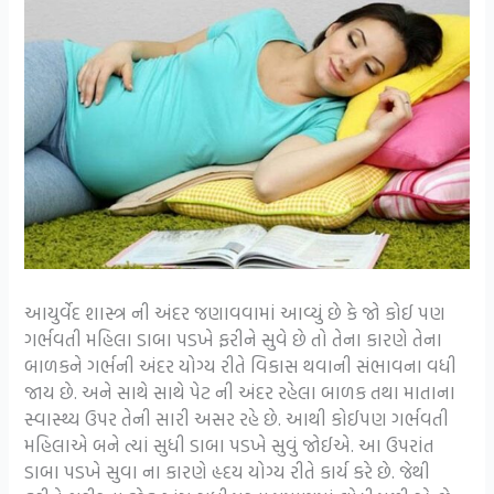
આયુર્વેદ શાસ્ત્ર ની અંદર જણાવવામાં આવ્યું છે કે જો કોઈ પણ
ગર્ભવતી મહિલા ડાબા પડખે ફરીને સુવે છે તો તેના કારણે તેના
બાળકને ગર્ભની અંદર યોગ્ય રીતે વિકાસ થવાની સંભાવના વધી
જાય છે. અને સાથે સાથે પેટ ની અંદર રહેલા બાળક તથા માતાના
સ્વાસ્થ્ય ઉપર તેની સારી અસર રહે છે. આથી કોઈપણ ગર્ભવતી
મહિલાએ બને ત્યાં સુધી ડાબા પડખે સુવું જોઈએ. આ ઉપરાંત
ડાબા પડખે સુવા ના કારણે હૃદય યોગ્ય રીતે કાર્ય કરે છે. જેથી