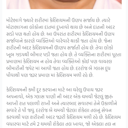
મોટેભાગે જ્યારે શરીરમાં કેલ્શિયમની ઉણપ સર્જાય છે. ત્યારે
મોટાભાગના લોકોના દાંતમાં દુખાવો થાય છે અને દાંતની અંદર
સડો પણ થતો હોય છે. આ ઉપરાંત શરીરમાં કેલ્શિયમની ઉણપ
સર્જાવાને કારણે વ્યક્તિઓ વારેવારે થાકી જતા હોય છે. જેના
શરીરની અંદર કેલ્શિયમની ઊણપ સર્જાતી હોય છે. તેવા લોકો
ખૂબ ઝડપથી બીમાર પડી જતા હોય છે. તે વ્યક્તિના શરીરમાં પૂરતા
પ્રમાણમાં કેલ્શિયમ ન હોય તેવા વ્યક્તિઓ કોઈ પણ વાયરલ
બીમારીની જપેટ માં આવી જતા હોય છે. દરરોજ બે ગ્લાસ દૂધ
પીવાથી પણ જરૂર પ્રમાણ માં કેલ્શિયમ મળી રહે છે.
કેલ્શિયમની કમી દૂર કરવાના માટે આ ઘરેલુ ઉપાય જરૂર
અપનાવો, એક ગ્લાસ પાણી ની અંદર એક ચમચી જેટલું જીરું
આખી રાત પલાળી રાખી અને ત્યારબાદ સવારમાં તેને ઉકાળીને
સવારે તે પી જવું. દરરોજ બે ચમચી જેટલા શેકેલા તલનું સેવન
કરવાથી પણ શરીરની અંદર જરૂરી કેલ્શિયમ મળી રહે છે. કેલ્શિયમ
વધારવા માટે તમે 2 ચમચી શેકેલા તલ ખાવા, જો એકલા તલ ન