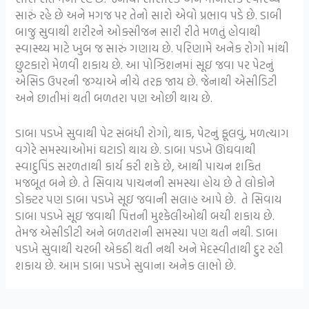
સારું રહે છે અને મગજ પર તેનો સારો એવો પ્રભાવ પડે છે. ડાબી
બાજુ સુવાથી શરીરને ઓક્સીજન સારી રીતે મળતું હોવાથી
સ્વાસ્થ્ય માટે ખુબ જ સારું ગણાય છે. પરિણામે અનેક રોગો માંથી
છુટકારો મેળવી શકાય છે. આ પોઝિશનમાં સૂઇ જવા પર પેટનું
એસિડ ઉપરની જગ્યાએ નીચે તરફ જાય છે. જેનાથી એસીડિટી
અને છાતીમાં થતી બળતરા પણ ઓછી થાય છે.
ડાબા પડખે સુવાથી પેટ સંબંધી રોગો, થાક, પેટનું ફૂલવું, મળત્યાગ
વગેરે સમસ્યાઓમાં ઘટાડો થાય છે. ડાબા પડખે ઊંઘવાથી
સ્વાદુપિંડ સરળતાથી કાર્ય કરી શકે છે, આથી પાચન શકિત
મજબૂત બને છે. તે સિવાય પાચનની સમસ્યા હોય છે તે લોકોને
ડોક્ટર પણ ડાબા પડખે સૂઇ જવાની સલાહ આપે છે. તે સિવાય
ડાબા પડખે સૂઇ જવાથી પિત્તની મુશ્કેલીઓથી બચી શકાય છે.
તેમજ એસીડીટી અને બળતરાની સમસ્યા પણ થતી નથી. ડાબા
પડખે સુવાથી ચરબી એકઠી થતી નથી અને મેદસ્વીતાથી દુર રહી
શકાય છે. આમ ડાબા પડખે સુવાના અનેક લાભો છે.