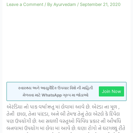
Leave a Comment
/ By
Ayurvedam
/
September 21, 2020
સ્વાસ્થ્ય અને આયુર્વેદિક ઉપચાર વિશે ની માહિતી
Join Now
મેળવવા માટે WhatsApp ગ્રુપ મા જોડાઓ
એરંડિયા નો પાક વર્ષાઋતુ માં લેવામાં આવે છે. એરંડા ના મૂળ ,
તેની છાલ, તેના પાંદડા, અને બી તેમજ તેનું તેલ એટલે કે દિવેલ
પણ ઉપયોગી છે. આ સઘળી વસ્તુઓ વિવિધ પ્રકાર ની ઔષધિ
બનવામાં ઉપયોગ માં લેવા માં આવે છે. ઘણા રોગો ને ઘરગથ્થું રીતે