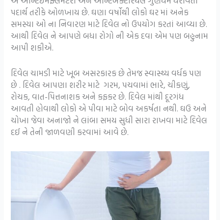
એ એન્ટિઈમફ્લેમેટરી અને એન્ટિબેક્ટેરિયલ ગુણધર્મ ધરાવતા
પદાર્થ તરીકે ઓળખાય છે. ઘણા વર્ષોથી લોકો ઘર માં અનેક
સમસ્યા ઓ ના નિવારણ માટે દિવેલ નો ઉપયોગ કરતાં આવ્યા છે.
આથી દિવેલ ને આપણે બધા રોગો ની એક દવા એમ પણ બહુનામ
આપી શકીએ.
દિવેલ ચામડી માટે ખૂબ અસરકારક છે તેમજ સ્વાસ્થ્ય વર્ધક પણ
છે . દિવેલ આપણા શરીર માટે ગરમ, પચવામાં ભારે, ચીકણું,
રોચક, વાત-પિત્તનાશક અને કફકર છે. દિવેલ માંથી દૂરગંધ
આવતી હોવાથી લોકો એ પીવા માટે બોવ અકર્ષતા નથી. ઘઉ અને
ચોખા જેવા અનાજો ને લાંબા સમય સુધી સારા રાખવા માટે દિવેલ
દઈ ને તેની જાળવણી કરવામાં આવે છે.