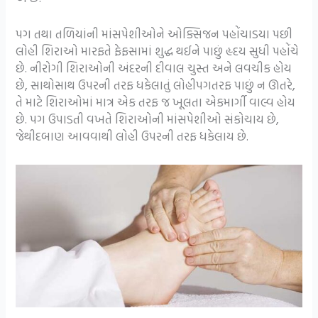
પગ તથા તળિયાંની માંસપેશીઓને ઓક્સિજન પહોંચાડયા પછી
લોહી શિરાઓ મારફતે ફેફસામાં શુદ્ધ થઈને પાછું હૃદય સુધી પહોંચે
છે. નીરોગી શિરાઓની અંદરની દીવાલ ચુસ્ત અને લવચીક હોય
છે, સાથોસાથ ઉપરની તરફ ધકેલાતું લોહીપગતરફ પાછું ન ઊતરે,
તે માટે શિરાઓમાં માત્ર એક તરફ જ ખૂલતા એકમાર્ગી વાલ્વ હોય
છે. પગ ઉપાડતી વખતે શિરાઓની માંસપેશીઓ સંકોચાય છે,
જેથીદબાણ આવવાથી લોહી ઉપરની તરફ ધકેલાય છે.