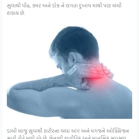
સુવાથી પીઢ, કમર અને ડોક ને લગતા દુખાવ માંથી પણ બચી
શકાય છે.
ડાબી બાજુ સુવાથી શરીરના બધા અંગ અને મગજને ઓક્સિજન
સારી રીતે મળી રહે છે. જેનાથી શારીરિક અને માનસિક સ્વાસ્થ્ય