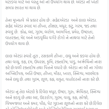
મટાડવા માટે આ વસ્તુ ઓ નો ઉપયોગ થાય છે. એરંડા ની ખેતી
સમગ્ર ભારત માં થાય છે.
તેના મુખ્યત્વે બે પ્રકાર હોય છે : સફેદએરંડા અને લાલ એરંડા.
સફેદ એરંડા સ્વાદ માં તીખા, તીક્ષ્ણ, મધુર, કટુ, ગરમ, જડ તથા
સ્વાદુ છે. કોઢ, બદ, ગુલ્મ, બરોળ, આમપિત્ત, પ્રમેહ, ઉષ્ણતા,
વાતરક્ત, મેદ અને અંડવૃધ્ધિ વગેરે રોગો ને નાથવા માટે તેનો
ઉપયોગ થાય છે.
લાલ એરંડાં સ્વાદે તૂરા , રસકાળે તીખા , લઘુ અને કડવા હોય છે.
તથા વાયુ, કફ, દમ, ઉધરસ, કૃમિ, રક્તદોષ, પાંડુ, અરૃચિનો નાશ
કરે છે.વળી રક્તદોષ તથા પિત્તને વધારે છે. એરંડા ના બી ના ગોળા
અગ્નિદીપક, અતિ ઉષ્ણ, તીખા, મીઠા, ખારા, સ્નિગ્ધ, મલભેદક
અને લઘુ છે. તથા ગુલ્મ, શૂળ, કફ, યકૃત, વાતોદરનો નાશ કરે છે.
એરંડા નું તેલ એટલે કે દિવેલ મધુર, ઉષ્ણ, ગુરુ, રૃચિકર, સ્નિગ્ધ
અને કડવું છે તથા બદ, ઉદરરોગ, ગુલ્મ, વાયુ, કફ, સોજો,
વિષમજવર અને કમર, પીઠ, પેટ ગુદાના શૂળનો નાશ કરે છે.દિવેલ