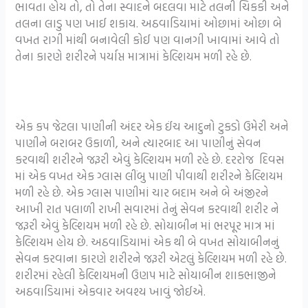
ભાવતા હોય તો, તો તેના સ્વાદને બદલવા માટે તલની ચિકકી અને
તલના લાડુ પણ ખાઈ શકાય. અઠવાડિયામાં ઓછામાં ઓછા બે
વખત રાગી માંથી બનાવેલી કોઈ પણ વાનગી ખાવામાં આવે તો
તેના કારણે શરીરને પર્યાપ્ત માત્રામાં કેલ્શિયમ મળી રહે છે.
એક કપ જેટલા પાણીની અંદર એક ઈંચ આદુનો ટુકડો ઉમેરી અને
પાણીને બરાબર ઉકાળી, અને ત્યારબાદ આ પાણીનું સેવન
કરવાથી શરીરને જરૂરી એવું કેલ્શિયમ મળી રહે છે. દરરોજ દિવસ
માં એક વખત એક ગ્લાસ લીંબુ પાણી પીવાથી શરીરને કેલ્શિયમ
મળી રહે છે. એક ગ્લાસ પાણીમાં ચાર બદામ અને બે અંજીરને
આખી રાત પલાળી રાખી સવારમાં તેનું સેવન કરવાથી શરીર ને
જરૂરી એવું કેલ્શિયમ મળી રહે છે. સોયાબીન માં ભરપૂર માત્ર માં
કેલ્શિયમ હોય છે. અઠવાડિયામાં એક થી બે વખત સોયાબીનનું
સેવન કરવાના કારણે શરીરને જરૂરી એટલું કેલ્શિયમ મળી રહે છે.
શરીરમાં રહેલી કેલ્શિયમની ઉણપ માટે સોયાબીન શાકભાજીને
અઠવાડિયામાં એકવાર અવશ્ય ખાવું જોઈએ.