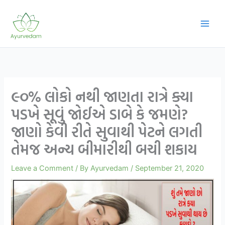
Skip
to
content
૯૦% લોકો નથી જાણતા રાત્રે ક્યા
પડખે સૂવું જોઈએ ડાબે કે જમણે?
જાણો કેવી રીતે સુવાથી પેટને લગતી
તેમજ અન્ય બીમારીથી બચી શકાય
Leave a Comment
/ By
Ayurvedam
/
September 21, 2020