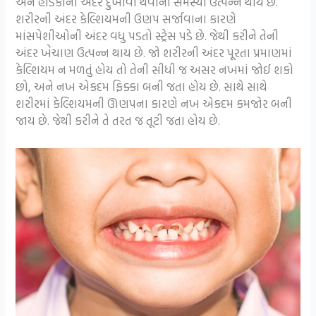
અને હાડકાંની અંદર દુખાવો થવાની સમસ્યા ઉત્પન્ન થાય છે.
શરીરની અંદર કેલ્શિયમની ઉણપ સર્જાવાના કારણે
માંસપેશીઓની અંદર વધુ પડતો સ્ટ્રેસ પડે છે. જેથી કરીને તેની
અંદર ખેંચાણ ઉત્પન્ન થાય છે. જો શરીરની અંદર પૂરતા પ્રમાણમાં
કેલ્શિયમ ન મળતું હોય તો તેની સીધી જ અસર નખમાં જોઈ શકો
છો, અને નખ એકદમ ફિક્કા બની જતા હોય છે. સાથે સાથે
શરીરમાં કેલ્શિયમની ઊણપના કારણે નખ એકદમ કમજોર બની
જાય છે. જેથી કરીને તે તરત જ તૂટી જતા હોય છે.