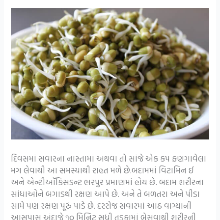
દિવસમાં સવારના નાસ્તામાં અથવા તો સાંજે એક કપ ફણગાવેલા
મગ લેવાથી આ સમસ્યાથી રાહત મળે છે.બદામમાં વિટામિન ઈ
અને એન્ટીઑકિસડન્ટ ભરપુર પ્રમાણમાં હોય છે. બદામ શરીરના
સાંધાઓને બગાડથી રક્ષણ આપે છે. અને તે બળતરા અને પીડા
સામે પણ રક્ષણ પૂરું પાડે છે. દરરોજ સવારમાં આઠ વાગ્યાની
આસપાસ અંદાજે ૧૦ મિનિટ સુધી તડકામાં બેસવાથી શરીરની