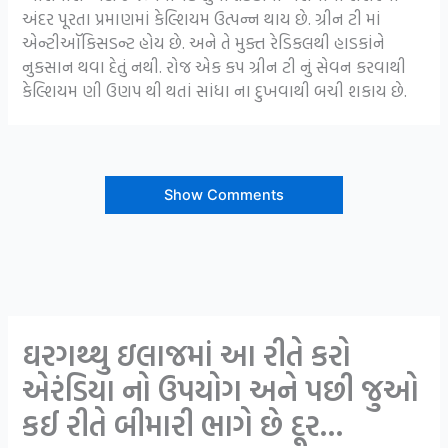
અંદર પૂરતા પ્રમાણમાં કેલ્શિયમ ઉત્પન્ન થાય છે. ગ્રીન ટી માં
એન્ટીઑકિસડન્ટ હોય છે. અને તે મુક્ત રેડિકલથી હાડકાંને
નુકસાન થવા દેતું નથી. રોજ એક કપ ગ્રીન ટી નું સેવન કરવાથી
કેલ્શિયમ ણી ઉણપ થી થતાં સાંધા ના દુખવાથી બચી શકાય છે.
Show Comments
ઘરગથ્થુ ઇલાજમાં આ રીતે કરો
એરંડિયા નો ઉપયોગ અને પછી જુઓ
કઈ રીતે બીમારી ભાગે છે દૂર…