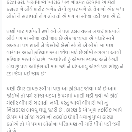
કરતાં હશે. અસામાન્ય ખોરાક અને નહિવત કરવામાં આવતી
કસરત ને લીધે શરીર અનેક રોગો નું ઘર બને છે. તેમાંનો એક બધા
લોકો ને સતાવતો રોગ હોય તો એ પગ માં સોજા ચડી જવા એ છે.
ઘણી વાર ગર્ભવતી સ્ત્રી ઓ ને પણ હલનચલન ન થઈ શકવાને
લીધે પગ માં સોજા ચડી જાય છે.એક જ જગ્યા એ વધારે સામે
લબડતા પગ રાખી ને જે લોકો બેસી રહે છે એ લોકો માં પણ
વારંવાર આની ફરિયાદ કરતાં જોવા મળે છે.લોકો લગભગ આવી
ફરિયાદ કરતાં હોય છે . “સવારે તો હું એકદમ સ્વસ્થ અને હેલ્થી
હોવ છું પણ ઓફિસ થી કામ કરી ને ઘરે આવું એટલે પગ સોજી ને
દડા જેવા થઈ જાય છે”
ઘણી ઉમર લાયક સ્ત્રી માં પણ આ ફરિયાદ જોવા મળે છે.આમ
જોઈએ તો પગે સોજા ચડવા કે પગમાં ખાલી ચડી જવી એ કોઈ
ગંભીર બીમારી ગણાતી નથી, પરંતુ આવી બીમારી ઓ નું
નિરાકરણ લાવવું ઘણું જરૂરી છે , કારણ કે એ ખૂબ તફલિક આપે
છે.પગ માં સોજા ચડવાની તકલીફ ઊભી થવાનું મુખ્ય કારણ
કહીએ તો એ પગમાં લોહીના પરિભ્રમણ ની ગતિ ધીમી પડી જવી
એ છે.