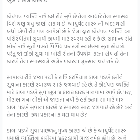
ખુબ જ હાનીકારક છે.
કોઈપણ વ્યક્તિ રાત્રે કઈ રીતે સુવે છે તેના આધારે તેના સ્વાસ્થ્ય
વિશે ઘણુ બધુ જાણી શકાય છે. આયુર્વેદ શાસ્ત્ર ની અંદર ઘણી
બધી એવી રીત પણ આપેલી છે કે જેના દ્વારા કોઈપણ વ્યક્તિ આ
પરિસ્થિતિમાં સૂવાથી કાયમી માટે સ્વસ્થ રહી શકે છે. સામાન્ય રીતે
લોકો રાત્રે સૂતી વખતે વિવિધ પ્રકારની સ્ટાઇલમાં સુતા હોય છે.
પરંતુ જો લોકો સુવા માં ખોટી રીતનો ઉપયોગ કરતા હોય તો તેના
કારણે તેના સ્વાસ્થ્યને અનેક પ્રકારના નુકસાન થઈ શકે છે.
સામાન્ય રીતે જમ્યા પછી કે રાત્રિ દરમિયાન ડાબા પડખે ફરીને
સુવાના કારણે સ્વાસ્થ્ય સારું જળવાઈ રહે છે. તે કોઈપણ વ્યક્તિ
માટે ડાબા પડખે સુવું ખૂબ જ ફાયદાકારક માનવામાં આવે છે. પરંતુ
મોટાભાગના લોકો એ જાણતા નથી કે હકીકતમાં શા માટે માત્ર
ડાબા પડખે સુવાના કારણે જ સ્વાસ્થ્ય સારું જળવાઈ રહે છે? અને
તેના કારણે કયા પ્રકારના ફાયદા થાય છે?
ડાબા પડખે સુવા પાછળનું મુખ્ય કારણ એ છે કે આયુર્વેદ શાસ્ત્ર
પ્રમાણે વ્યક્તિના શરીરમાં જઠર ડાબી બાજુ નમેલ હોય છે, અને