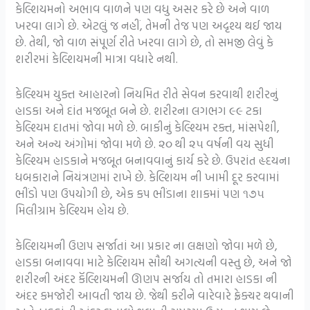
કેલ્શિયમનો અભાવ વાળને પણ વધુ અસર કરે છે અને વાળ
ખરવા લાગે છે. એટલું જ નહીં, તેમની તેજ પણ અદૃશ્ય થઈ જાય
છે. તેથી, જો વાળ સંપૂર્ણ રીતે ખરવા લાગે છે, તો સમજી લેવું કે
શરીરમાં કેલ્શિયમની માત્રા વધારે નથી.
કેલ્શ્યિમ યુક્ત આહારનો નિયમિત રીતે સેવન કરવાથી શરીરનું
હાડકા અને દાંત મજબૂત બને છે. શરીરના લગભગ ૯૯ ટકા
કેલ્શ્યિમ દાતમાં જોવા મળે છે. બાકીનું કેલ્શ્યિમ રક્ત, માંસપેશી,
અને અન્ય અંગોમાં જોવા મળે છે. ૨૦ થી ૨૫ વર્ષની વય સુધી
કેલ્શ્યિમ હાડકાને મજબૂત બનાવવાનું કાર્ય કરે છે. ઉપરાંત હૃદયના
ધબકારાને નિયંત્રણમાં રાખે છે. કેલ્શિયમ ની ખામી દૂર કરવામાં
ભીંડો પણ ઉપયોગી છે, એક કપ ભીંડાના શાકમાં પણ ૧૭૫
મિલીગ્રામ કેલ્શ્યિમ હોય છે.
કેલ્શિયમની ઉણપ સર્જાતાં આ પ્રકાર ના લક્ષણો જોવા મળે છે,
હાડકા બનાવવા માટે કેલ્શિયમ સૌથી અગત્યની વસ્તુ છે, અને જો
શરીરની અંદર કૅલ્શિયમની ઊણપ સર્જાય તો તમારા હાડકા ની
અંદર કમજોરી આવતી જાય છે. જેથી કરીને વારેવારે ફ્રેક્ચર થવાની