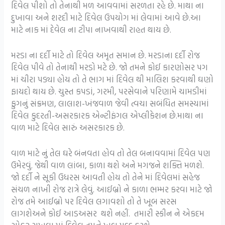
દિવેલ પીશો તો તેનાથી મળ આવવામાં સરળતા રહે છે. માથા ના
દુખાવા અને શરદી માટે દિવેલ ઉપયોગ માં લેવામાં આવે છે.આ
માટે નાક માં દેવેલ ના ટીપા નાખવાથી રાહત થાય છે.
મરડા ના દર્દી માટે તો દિવેલ અમૃત સમાન છે. મરડાના દર્દી રોજ
દિવેલ પીવે તો તેનાથી મરડો મટે છે. જો તમને કોઈ કારણોસર પગ
માં ચીરા પડ્યા હોય તો તે ભાગ માં દિવેલ થી માલિશ કરવાથી ઘણો
ફાયદો થાય છે. ચુસ્ત કપડાં, ગરમી, પરસેવાને પરિણામે ચામડીમાં
ફુગનું સંક્રમણ, લાલાશ-ખંજવાળ જેવી ત્વચા સબંધિત સમસ્યામાં
દિવેલ કુદરતી-અસરકારક એન્ટીફંગલ એપ્લીકેશન છે.માથા ના
વાળ માટે દિવેલ સારું અસરકારક છે.
વાળ માટે નું તેલ ઘરે બંનવતા હોવ તો તેલ બનાવવામાં દિવેલ પણ
ઉમેરવું. જેથી વાળ લાંબા, કાળા થશે અને મગજને શક્તિ મળશે.
જો દર્દી ને સૂકી ઉધરસ આવતી હોય તો તેને માં દિવેલમાં સહેજ
સંચળ નાખી રોજ રાત્રે લેવું. આઈબ્રો ને કાળા ભમ્મર કરવા માટે જો
રોજ તમે આઈબ્રો પર દિવેલ લગાવશો તો તે ખૂબ સરસ
લાગશેઅને કોઈ આડઅસર થશે નહીં. તમારી સ્કીન ને એકદમ