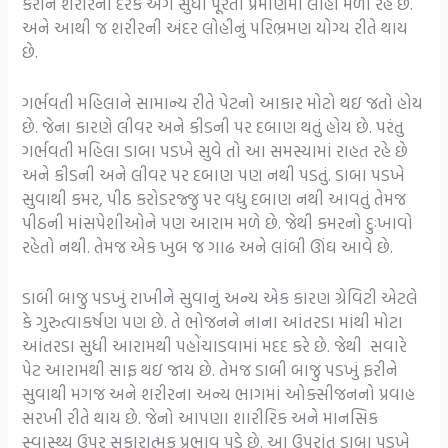
કરીને શરીરના દરેક અંગ સુધી પૂરતા પ્રમાણમાં લોહી મળી રહે છે.
અને આથી જ શરીરની અંદર લોહીનું પરિભ્રમણ યોગ્ય રીતે થાય
છે.
ગર્ભવતી મહિલાને સામાન્ય રીતે પેટનો આકાર મોટો થઇ જતો હોય
છે. જેના કારણે લીવર અને કીડની પર દબાણ થતું હોય છે. પરંતુ
ગર્ભવતી મહિલા ડાબા પડખે સુવે તો આ સમસ્યામાં રાહત રહે છે
અને કીડની અને લીવર પર દબાણ પણ નથી પડતું. ડાબા પડખે
સુવાથી કમર, પીઠ કરોડરજ્જુ પર વધુ દબાણ નથી આવતું તેમજ
પીઠની માંસપેશીઓને પણ આરામ મળે છે. જેથી કમરનો દુઃખાવો
રહેતો નથી. તેમજ એક ખુબ જ ગાઢ અને લાંબી ઊંઘ આવે છે.
ડાબી બાજુ પડખું રાખીને સુવાનું અન્ય એક કારણ ગ્રેવિટી એટલે
કે ગુરુત્વાકર્ષણ પણ છે. તે ભોજનને નાના આંતરડા માંથી મોટા
આંતરડા સુધી આરામથી પહોંચાડવામાં મદદ કરે છે. જેથી સવારે
પેટ આરામથી સાફ થઇ જાય છે. તેમજ ડાબી બાજુ પડખું ફરીને
સુવાથી મગજ અને શરીરના અન્ય ભાગમાં ઓક્સીજનનો પ્રવાહ
સરખી રીતે થાય છે. જેનો આપણા શારીરિક અને માનસિક
સ્વાસ્થ્ય ઉપર સકારાત્મક પ્રભાવ પડે છે. આ ઉપરાંત ડાબા પડખે