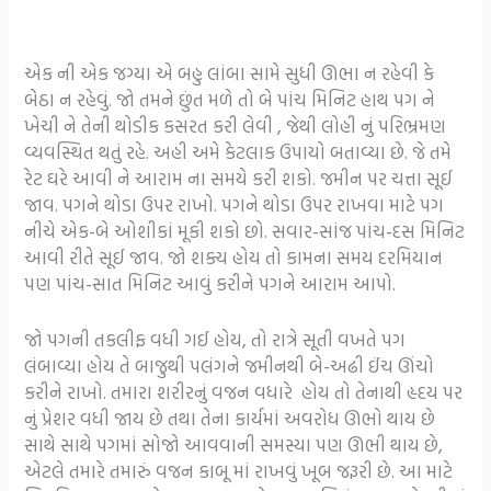
એક ની એક જગ્યા એ બહુ લાંબા સામે સુધી ઊભા ન રહેવી કે
બેઠા ન રહેવું. જો તમને છુંત મળે તો બે પાંચ મિનિટ હાથ પગ ને
ખેચી ને તેની થોડીક કસરત કરી લેવી , જેથી લોહી નું પરિભ્રમણ
વ્યવસ્થિત થતું રહે. અહી અમે કેટલાક ઉપાયો બતાવ્યા છે. જે તમે
રેટ ઘરે આવી ને આરામ ના સમયે કરી શકો. જમીન પર ચત્તા સૂઈ
જાવ. પગને થોડા ઉપર રાખો. પગને થોડા ઉપર રાખવા માટે પગ
નીચે એક-બે ઓશીકાં મૂકી શકો છો. સવાર-સાંજ પાંચ-દસ મિનિટ
આવી રીતે સૂઈ જાવ. જો શક્ય હોય તો કામના સમય દરમિયાન
પણ પાંચ-સાત મિનિટ આવું કરીને પગને આરામ આપો.
જો પગની તકલીફ વધી ગઈ હોય, તો રાત્રે સૂતી વખતે પગ
લંબાવ્યા હોય તે બાજુથી પલંગને જમીનથી બે-અઢી ઈંચ ઊંચો
કરીને રાખો. તમારા શરીરનું વજન વધારે હોય તો તેનાથી હૃદય પર
નું પ્રેશર વધી જાય છે તથા તેના કાર્યમાં અવરોધ ઊભો થાય છે
સાથે સાથે પગમાં સોજો આવવાની સમસ્યા પણ ઊભી થાય છે,
એટલે તમારે તમારું વજન કાબૂ માં રાખવું ખૂબ જરૂરી છે. આ માટે