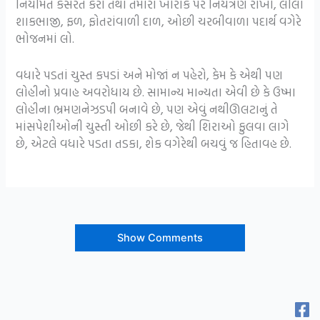
નિયમિત કસરત કરો તથા તમારા ખોરાક પર નિયંત્રણ રાખો, લીલાં
શાકભાજી, ફળ, ફોતરાંવાળી દાળ, ઓછી ચરબીવાળા પદાર્થ વગેરે
ભોજનમાં લો.
વધારે પડતાં ચુસ્ત કપડાં અને મોજાં ન પહેરો, કેમ કે એથી પણ
લોહીનો પ્રવાહ અવરોધાય છે. સામાન્ય માન્યતા એવી છે કે ઉષ્મા
લોહીના ભ્રમણનેઝડપી બનાવે છે, પણ એવું નથીઊલટાનું તે
માંસપેશીઓની ચુસ્તી ઓછી કરે છે, જેથી શિરાઓ ફુલવા લાગે
છે, એટલે વધારે પડતા તડકા, શેક વગેરેથી બચવું જ હિતાવહ છે.
Show Comments