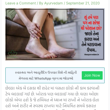
Leave a Comment
/ By
Ayurvedam
/
September 21, 2020
સ્વાસ્થ્ય અને આયુર્વેદિક ઉપચાર વિશે ની માહિતી
Join Now
મેળવવા માટે WhatsApp ગ્રુપ મા જોડાઓ
છેલ્લા એક બે દસકા થી શહેર માં વસતા લોકો ની કામ કરવાની
ટેવ બદલાઈ ગઈ છે. ખોરાક પણ બદલાઈ ગયા છે. ઘણા ઓછા
લોકો એવા હશે કે જે તબિયત ને ધ્યાન માં રાખી ને ખોરાક લેતા
હશે અને શરીર ને સ્વસ્થ રાખવા માટે નિયમિત સમયે કસરત