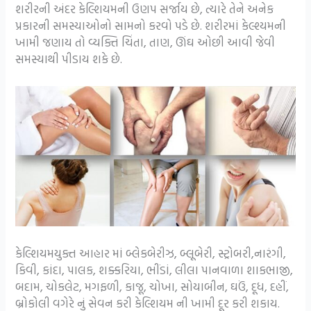
શરીરની અંદર કેલ્શિયમની ઉણપ સર્જાય છે, ત્યારે તેને અનેક
પ્રકારની સમસ્યાઓનો સામનો કરવો પડે છે. શરીરમાં કેલ્શ્યમની
ખામી જણાય તો વ્યક્તિ ચિંતા, તાણ, ઊંઘ ઓછી આવી જેવી
સમસ્યાથી પીડાય શકે છે.
કેલ્શિયમયુક્ત આહાર માં બ્લેકબેરીઝ, બ્લૂબેરી, સ્ટ્રોબરી,નારંગી,
કિવી, કાંદા, પાલક, શક્કરિયા, ભીંડાં, લીલા પાનવાળા શાકભાજી,
બદામ, ચોકલેટ, મગફળી, કાજૂ, ચોખા, સોયાબીન, ઘઉં, દૂધ, દહીં,
બ્રોકોલી વગેરે નું સેવન કરી કેલ્શિયમ ની ખામી દૂર કરી શકાય.