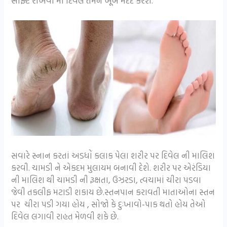
સોફ્ટ રાખવા માં દિવેલ તમને ખૂબ મદદ કરશે.
સવારે સ્નાન કરતાં અડધોં કલાક પેલા શરીર પર દિવેલ ની માલિશ
કરવી. ચામડી ને એકદમ મુલાયમ બનાવી દેશે. શરીર પર એરંડિયા
ની માલિશ થી ચામડી ની રૂક્ષતા, ઉઝરડા, ત્વચામાં ચીરા પડવા
જેવી તકલીફ મટાડી શકાય છે.સ્તનપાન કરાવતી માતાઓના સ્તન
પર ચીરા પડી ગયા હોય , સોજો કે દુઃખાવો-પાક થતો હોય તેઓ
દિવેલ લગાવી રાહત મેળવી શકે છે.