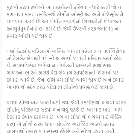
પુરુષો કરતાં સ્ત્રીઓ આ તકલીફની ફરિયાદ વધારે કરતી જોવા
મળવાના કારણ તરીકે સ્ત્રી હોર્મોન ઓસ્ટ્રોજન અને પ્રોજેસ્ટ્રોનને
ગણવામાં આવે છે. આ હોર્મોન સપાટીની શિરાઓની દીવાલના
સ્નાયુતંતુઓને ઢીલા કરી દે છે, જેથી ઉપરની તરફ જતોલોહીનો
પ્રવાહ ઓછો થઈ જાય છે.
ઘણી કેટલીક મહિલાઓ માસિક આવતાં પહેલાં તથા ગર્ભનિરોધક
ની ટેબલેટ લેવાથી પગે સોજા આવી જવાની ફરિયાદ કરતી હોય
છે. સગર્ભાવસ્થા દરમિયાન હોર્મોનની અસરની સાથોસાથ
બાળકના ભારને કારણે પેલસિવ (બસ્તિપ્રદેશ)ની શિરાઓ પર
દબાણ આવે છે, જેના લીધે પગે સોજો આવી જાય છે અને દબાણ
આવવાથી હૃદય તરફ ધકેલાતા લોહીનો પ્રવાહ ઘટી જાય છે.
પગમાં સોજા અને ખાલી ચડી જવા જેવી તકલીફોથી બચવા પગમાં
લોહીનું પરિભ્રમણ ઝડપી બનાવવું જરૂરી છે. આ માટે અહી અમે
કેટલાક ઉપાય દર્શાવ્યા છે : પગ માં સોજા થી બચવા માટે વોકિંગ
કરવું એ સૌથી સરલ ઉપાય છે .રોજ અંદાજિત અડધો કલાક
ચાલવાથી તમારા પગ સ્વસ્થ રહે છે અને સોજા ચડતા નાથી.