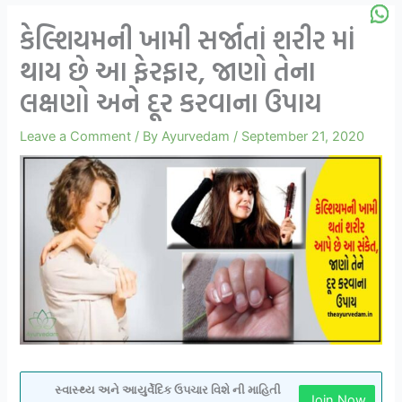
કેલ્શિયમની ખામી સર્જાતાં શરીર માં
થાય છે આ ફેરફાર, જાણો તેના
લક્ષણો અને દૂર કરવાના ઉપાય
Leave a Comment
/ By
Ayurvedam
/
September 21, 2020
સ્વાસ્થ્ય અને આયુર્વેદિક ઉપચાર વિશે ની માહિતી
Join Now