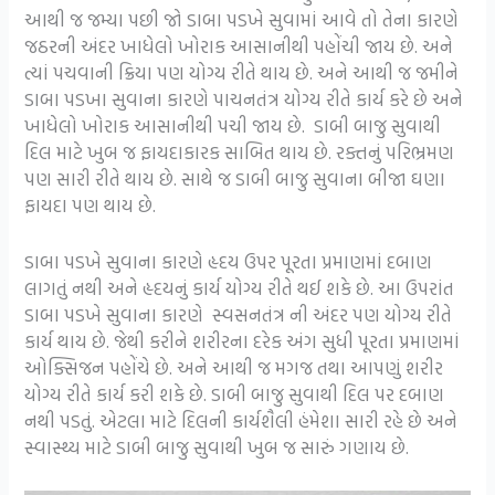
આથી જ જમ્યા પછી જો ડાબા પડખે સુવામાં આવે તો તેના કારણે
જઠરની અંદર ખાધેલો ખોરાક આસાનીથી પહોંચી જાય છે. અને
ત્યાં પચવાની ક્રિયા પણ યોગ્ય રીતે થાય છે. અને આથી જ જમીને
ડાબા પડખા સુવાના કારણે પાચનતંત્ર યોગ્ય રીતે કાર્ય કરે છે અને
ખાધેલો ખોરાક આસાનીથી પચી જાય છે. ડાબી બાજુ સુવાથી
દિલ માટે ખુબ જ ફાયદાકારક સાબિત થાય છે. રક્તનું પરિભ્રમણ
પણ સારી રીતે થાય છે. સાથે જ ડાબી બાજુ સુવાના બીજા ઘણા
ફાયદા પણ થાય છે.
ડાબા પડખે સુવાના કારણે હૃદય ઉપર પૂરતા પ્રમાણમાં દબાણ
લાગતું નથી અને હૃદયનું કાર્ય યોગ્ય રીતે થઈ શકે છે. આ ઉપરાંત
ડાબા પડખે સુવાના કારણે સ્વસનતંત્ર ની અંદર પણ યોગ્ય રીતે
કાર્ય થાય છે. જેથી કરીને શરીરના દરેક અંગ સુધી પૂરતા પ્રમાણમાં
ઓક્સિજન પહોંચે છે. અને આથી જ મગજ તથા આપણું શરીર
યોગ્ય રીતે કાર્ય કરી શકે છે. ડાબી બાજુ સુવાથી દિલ પર દબાણ
નથી પડતું. એટલા માટે દિલની કાર્યશૈલી હંમેશા સારી રહે છે અને
સ્વાસ્થ્ય માટે ડાબી બાજુ સુવાથી ખુબ જ સારું ગણાય છે.