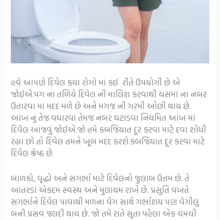
હવે આપણે દિવેલ કયા રોગો માં કઈ રીતે ઉપયોગી છે એ
જોઈએ.પગ ના તળિયે દિવેલ ની માલિશ કરવાથી ચસમાં ના નંબર
ઉતારવા માં મદદ મળે છે અને મગજ ની ગરમી ઓછી થાય છે.
આંખ નું તેજ વધારવા તેમજ નંબર ઘટાડવા નિયમિત આંખ માં
દિવેલ આંજવું જોઈએ.જો તમે કબજિયાત દૂર કરવા માટે દવા શોધી
રહ્યા છો તો દિવેલ તમને ખૂબ મદદ કરશે.કબજિયાત દૂર કરવા માટે
દિવેલ શ્રેષ્‍ઠ છે.
બાળકો, વૃદ્ધો અને સગર્ભા માટે દિવેલનો જુલાબ ઉત્તમ છે. તે
આંતરડાં એકદમ સ્વસ્થ અને મુલાયમ રાખે છે. પ્રસુતિ વખતે
સગર્ભાને દિવેલ પાવાથી મળના વેગ સાથે ગર્ભાશય પણ વેગીલું
બની પ્રસવ જલદી થાય છે. જો તમે રાતે સુતા પહેલા એક ચમચી