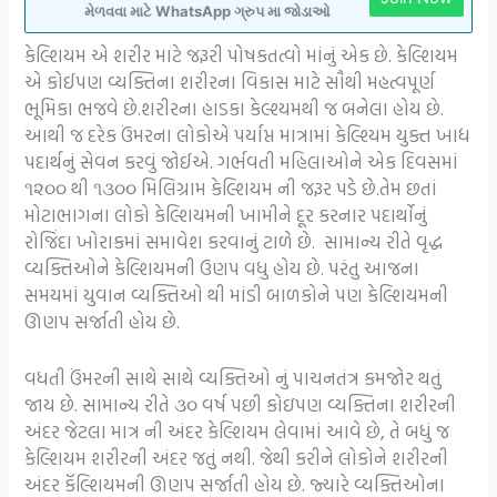
મેળવવા માટે WhatsApp ગ્રુપ મા જોડાઓ
કેલ્શિયમ એ શરીર માટે જરૂરી પોષકતત્વો માંનું એક છે. કેલ્શિયમ
એ કોઈપણ વ્યક્તિના શરીરના વિકાસ માટે સૌથી મહત્વપૂર્ણ
ભૂમિકા ભજવે છે.શરીરના હાડકા કેલ્શ્યમથી જ બનેલા હોય છે.
આથી જ દરેક ઉંમરના લોકોએ પર્યાપ્ત માત્રામાં કેલ્શ્યિમ યુક્ત ખાદ્ય
પદાર્થનું સેવન કરવું જોઈએ. ગર્ભવતી મહિલાઓને એક દિવસમાં
૧૨૦૦ થી ૧૩૦૦ મિલિગ્રામ કેલ્શિયમ ની જરૂર પડે છે.તેમ છતાં
મોટાભાગના લોકો કેલ્શિયમની ખામીને દૂર કરનાર પદાર્થોનું
રોજિંદા ખોરાકમાં સમાવેશ કરવાનું ટાળે છે. સામાન્ય રીતે વૃદ્ધ
વ્યક્તિઓને કેલ્શિયમની ઉણપ વધુ હોય છે. પરંતુ આજના
સમયમાં યુવાન વ્યક્તિઓ થી માંડી બાળકોને પણ કેલ્શિયમની
ઊણપ સર્જાતી હોય છે.
વધતી ઉંમરની સાથે સાથે વ્યક્તિઓ નું પાચનતંત્ર કમજોર થતું
જાય છે. સામાન્ય રીતે ૩૦ વર્ષ પછી કોઇપણ વ્યક્તિના શરીરની
અંદર જેટલા માત્ર ની અંદર કેલ્શિયમ લેવામાં આવે છે, તે બધું જ
કેલ્શિયમ શરીરની અંદર જતું નથી. જેથી કરીને લોકોને શરીરની
અંદર કૅલ્શિયમની ઊણપ સર્જાતી હોય છે. જ્યારે વ્યક્તિઓના