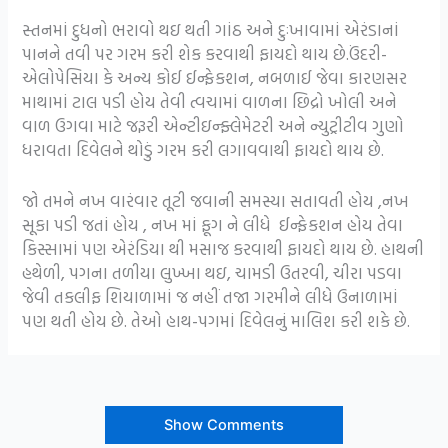
સ્તનમાં દુધનો ભરાવો થઇ થતી ગાંઠ અને દુઃખાવામાં એરંડાનાં
પાનને તવી પર ગરમ કરી શેક કરવાથી ફાયદો થાય છે.ઉંદરી-
એલોપેસિયા કે અન્ય કોઈ ઈન્ફેકશન, નબળાઈ જેવા કારણસર
માથામાં ટાલ પડી હોય તેવી ત્વચામાં વાળના છિદ્રો ખોલી અને
વાળ ઉગવા માટે જરૂરી એન્ટીઇન્ફ્લેમેટરી અને ન્યુટ્રીટીવ ગુણો
ધરાવતા દિવેલને થોડું ગરમ કરી લગાવવાથી ફાયદો થાય છે.
જો તમને નખ વારંવાર તૂટી જવાની સમસ્યા સતાવતી હોય ,નખ
સૂકા પડી જતાં હોય , નખ માં ફૂગ ને લીધે ઈન્ફેકશન હોય તેવા
કિસ્સામાં પણ એરંડિયા થી મસાજ કરવાથી ફાયદો થાય છે. હાથની
હથેળી, પગના તળીયા લુખ્ખા થઇ, ચામડી ઉતરવી, ચીરા પડવા
જેવી તકલીફ શિયાળામાં જ નહીં તજા ગરમીને લીધે ઉનાળામાં
પણ થતી હોય છે. તેઓ હાથ-પગમાં દિવેલનું માલિશ કરી શકે છે.
Show Comments