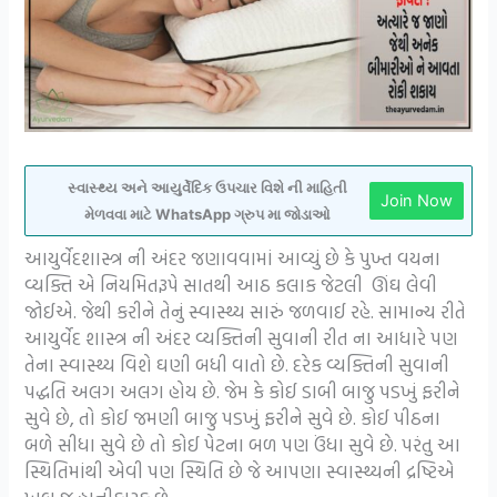
સ્વાસ્થ્ય અને આયુર્વેદિક ઉપચાર વિશે ની માહિતી
Join Now
મેળવવા માટે WhatsApp ગ્રુપ મા જોડાઓ
આયુર્વેદશાસ્ત્ર ની અંદર જણાવવામાં આવ્યું છે કે પુખ્ત વયના
વ્યક્તિ એ નિયમિતરૂપે સાતથી આઠ કલાક જેટલી ઊંઘ લેવી
જોઈએ. જેથી કરીને તેનું સ્વાસ્થ્ય સારું જળવાઈ રહે. સામાન્ય રીતે
આયુર્વેદ શાસ્ત્ર ની અંદર વ્યક્તિની સુવાની રીત ના આધારે પણ
તેના સ્વાસ્થ્ય વિશે ઘણી બધી વાતો છે. દરેક વ્યક્તિની સુવાની
પદ્ધતિ અલગ અલગ હોય છે. જેમ કે કોઈ ડાબી બાજુ પડખું ફરીને
સુવે છે, તો કોઈ જમણી બાજુ પડખું ફરીને સુવે છે. કોઈ પીઠના
બળે સીધા સુવે છે તો કોઈ પેટના બળ પણ ઉંધા સુવે છે. પરંતુ આ
સ્થિતિમાંથી એવી પણ સ્થિતિ છે જે આપણા સ્વાસ્થ્યની દ્રષ્ટિએ