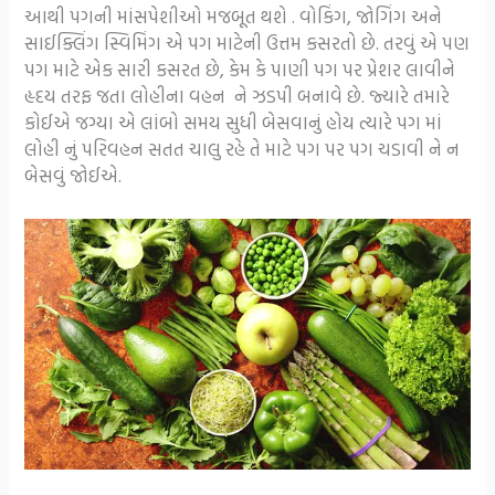
આથી પગની માંસપેશીઓ મજબૂત થશે . વોકિંગ, જોગિંગ અને
સાઈક્લિંગ સ્વિમિંગ એ પગ માટેની ઉત્તમ કસરતો છે. તરવું એ પણ
પગ માટે એક સારી કસરત છે, કેમ કે પાણી પગ પર પ્રેશર લાવીને
હૃદય તરફ જતા લોહીના વહન ને ઝડપી બનાવે છે. જ્યારે તમારે
કોઈએ જગ્યા એ લાંબો સમય સુધી બેસવાનું હોય ત્યારે પગ માં
લોહી નું પરિવહન સતત ચાલુ રહે તે માટે પગ પર પગ ચડાવી ને ન
બેસવું જોઈએ.