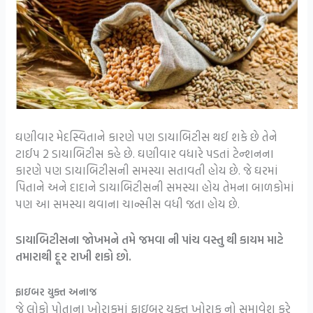
ઘણીવાર મેદસ્વિતાને કારણે પણ ડાયાબિટીસ થઈ શકે છે તેને
ટાઈપ 2 ડાયાબિટીસ કહે છે. ઘણીવાર વધારે પડતાં ટેન્શનના
કારણે પણ ડાયાબિટીસની સમસ્યા સતાવતી હોય છે. જે ઘરમાં
પિતાને અને દાદાને ડાયાબિટીસની સમસ્યા હોય તેમના બાળકોમાં
પણ આ સમસ્યા થવાના ચાન્સીસ વધી જતા હોય છે.
ડાયાબિટીસના જોખમને તમે જમવા ની પાંચ વસ્તુ થી કાયમ માટે
તમારાથી દૂર રાખી શકો છો.
ફાઇબર યુક્ત અનાજ
જે લોકો પોતાના ખોરાકમાં ફાઇબર યુક્ત ખોરાક નો સમાવેશ કરે