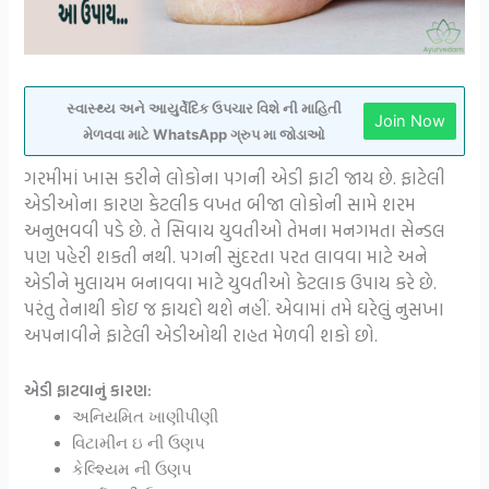
સ્વાસ્થ્ય અને આયુર્વેદિક ઉપચાર વિશે ની માહિતી
Join Now
મેળવવા માટે WhatsApp ગ્રુપ મા જોડાઓ
ગરમીમાં ખાસ કરીને લોકોના પગની એડી ફાટી જાય છે. ફાટેલી
એડીઓના કારણ કેટલીક વખત બીજા લોકોની સામે શરમ
અનુભવવી પડે છે. તે સિવાય યુવતીઓ તેમના મનગમતા સેન્ડલ
પણ પહેરી શકતી નથી. પગની સુંદરતા પરત લાવવા માટે અને
એડીને મુલાયમ બનાવવા માટે યુવતીઓ કેટલાક ઉપાય કરે છે.
પરંતુ તેનાથી કોઇ જ ફાયદો થશે નહીં. એવામાં તમે ઘરેલું નુસખા
અપનાવીને ફાટેલી એડીઓથી રાહત મેળવી શકો છો.
એડી ફાટવાનું કારણ:
અનિયમિત ખાણીપીણી
વિટામીન ઇ ની ઉણપ
કેલ્શ્યિમ ની ઉણપ