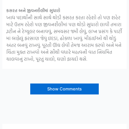
કસરત અને જીવનશૈલીમાં સુધારો
ખાદ્ય પદાર્થોની સાથે સાથે થોડી કસરત કરતા રહેશો તો પણ શહેર
માટે ઉત્તમ રહેશે પણ જીવનશૈલીમાં પણ થોડો સુધારો લાવી તમારા
રૂટીન ને રેગ્યુલર બનાવવું, સમયસર જમી લેવું, લગ્ન પ્રસંગ કે પાર્ટી
માં બાફેલું ફરસાણ જેવુ ઇદડાં, ઢોકળા ખાવું. મીઠાઈઓ થી થોડું
અંતર બનવું રાખવું. પૂરતી ઊંઘ લેવી તેમજ આરામ કરવો અને મને
ચિંતા મુક્ત રાખવો અને સૌથી વધારે મહત્વની વાત નિયમિત
ચાલવાનું રાખો, પૂરતું ચાલો, ઘણો ફાયદો થસે.
Show Comments