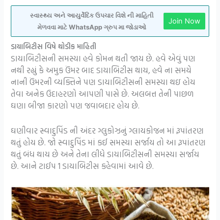
સ્વાસ્થ્ય અને આયુર્વેદિક ઉપચાર વિશે ની માહિતી
Join Now
મેળવવા માટે WhatsApp ગ્રુપ મા જોડાઓ
ડાયાબિટીસ વિષે થોડીક માહિતી
ડાયાબિટીસની સમસ્યા હવે કોમન થતી જાય છે. હવે એવું પણ
નથી રહ્યું કે અમુક ઉંમર બાદ ડાયાબિટીસ થાય, હવે ના સમયે
નાની ઉંમરની વ્યક્તિને પણ ડાયાબિટીસની સમસ્યા થઇ હોય
તેવા અનેક ઉદાહરણો આપણી પાસે છે. અલબત્ત તેની પાછળ
ઘણા બીજા કારણો પણ જવાબદાર હોય છે.
ઘણીવાર સ્વાદુપિંડ ની અંદર ગ્લુકોઝનું ગ્લાયકોજન માં રૂપાંતરણ
થતું હોય છે. જો સ્વાદુપિંડ માં કઈ સમસ્યા સર્જાય તો આ રૂપાંતરણ
થતું બંધ થાય છે અને તેના લીધે ડાયાબિટીસની સમસ્યા સર્જાય
છે. આને ટાઈપ 1 ડાયાબિટીસ કહેવામાં આવે છે.