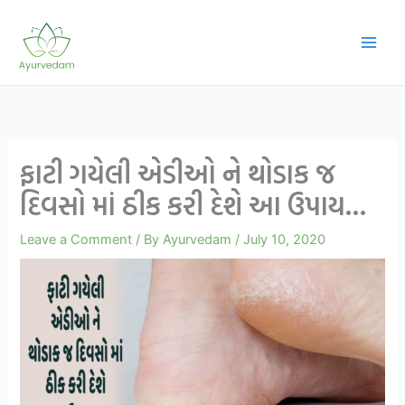
Skip
to
content
ફાટી ગયેલી એડીઓ ને થોડાક જ
દિવસો માં ઠીક કરી દેશે આ ઉપાય…
Leave a Comment
/ By
Ayurvedam
/
July 10, 2020