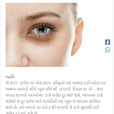
પદ્ધતિ:
બે ભાગ ટામેટા માં એક ભાગ લીંબુનો રસ અથવા દહીં ચહેરા પર
અથવા આંખો નીચે ખૂબ ધીમે થી લગાવો. દિવસ માં બે – ત્રણ
વખત લગાવો આંખોનાં ડાર્ક સર્કલ દૂર થઈ જસે, આંખના ડાર્ક
સર્કલો ને દૂર કરવા માટે કાકડીનો રસ ખૂબ જ મદદરૂપ સાબિત
થયો છે, તમે આંખો પર તેને રૂ થી લગાવી ને રાત્રે સૂવાથી ડાર્ક
સર્કલ દૂર થઈ શકે છે.