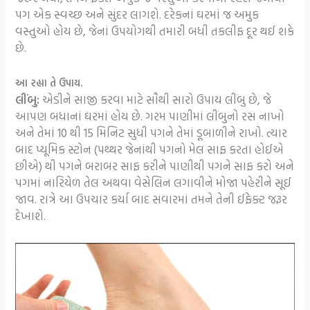
પગ એક સ્વચ્છ અને સુંદર લાગશે. દરેકનાં ઘરમાં જ અમુક
વસ્તુઓ હોય છે, જેનાં ઉપયોગથી તમારી બધી તકલીફ દૂર થઈ શકે
છે.
આ રહ્યા તે ઉપાય.
લીંબુ:
એડીને સાજી કરવા માટે સૌથી સારો ઉપાય લીંબુ છે, જે
આપણ બધાનાં ઘરમાં હોય છે. ગરમ પાણીમાં લીંબુનો રસ નાખો
અને તેમાં 10 થી 15 મિનિટ સુધી પગને તેમાં ડૂબાળીને રાખો. ત્યાર
બાદ પ્યૂમિક સ્ટોન (પથ્થર જેનાંથી પગનો મેલ સાફ કરતા હોઈએ
છીએ) થી પગને બરાબર સાફ કરીને પાણીથી પગને સાફ કરો અને
પગમાં નારિયેળ તેલ અથવા વેસેલિન લગાવીને મોજા પહેરીને સૂઈ
જાવ. રાત્રે આ ઉપચાર કર્યા બાદ સવારમાં તમને તેની ઈફેક્ટ જરૂર
દેખાશે.