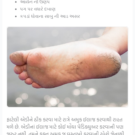
આર્યન ની ઉણપ
પગ પર વધારે દબાણ
કપડાં ધોવાના સાબુ ની આડ અસર
ફાટેલી એડીને ઠીક કરવા માટે રાત્રે અમુક ઈલાજ કરવાથી રાહત
મળે છે. એડીનાં ઈલાજ માટે કોઈ મોંઘા પેડિક્યુઅર કરવાની પણ
જરુર નથી, તમને ફક્ત અમુક જ વસ્તુઓ કરવાની રહેશે જેનાથી