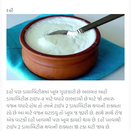
દહીં
દહીં પણ ડાયાબિટીસમાં ખૂબ ગુણકારી છે અલબત્ત અહીં
ડાયાબિટીસ ટાઇપ-૨ માટે વધારે લાભદાયી છે માટે જો તમારું
વજન વધારે હોય તો તમને ટાઈપ 2 ડાયાબિટીસ થવાની શક્યતા
રહે છે આ માટે વજન ઘટાડવું તો ખૂબ જ જરૂરી છે. સાથે સાથે રોજ
એક વાટકી દહીં ખાવાથી પણ ખૂબ ફાયદો થાય છે. દહીં ખાવાથી
ટાઈપ 2 ડાયાબિટીસ થવાની શક્યતા 18 ટકા ઘટી જાય છે.