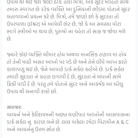
ઉપાય થી થઇ જશે જલ્દી ઠીક. હેલો મિત્રો, એક સુંદર માહિતી સાથે
તમારુ સ્વાગત છે. દરેક વ્યક્તિ આ દુનિયાની ભીડમાં પોતાને સુંદર
બતાવવાનો પ્રયત્ન કરે છે. મિત્રો, તમે જાણો છો કે સુંદરતા તો
ઉપરવાળા (ઈશ્વર) એ આપેલી ભેટ છે, જો કે આ સમસ્યા મોટા
ભાગે સ્ત્રીઓ માં થાય છે, પુરુષો ના ચહેરા તો સાફ જ જોવા મળે
છે.
જ્યારે કોઈ વ્યક્તિ બીમાર હોય અથવા માનસિક તણાવ માં હોય
તો તેની માંઠી અસર આંખો પર પડે છે અને તેને લીધે આખ ફરતે
કાળાપણું થઈ છે, જેને આપણે ડાર્ક સર્કલ કહીએ છે. ડાર્ક સર્કલ
તમારી સુંદરતા ને ગ્રહણ લગાવી દે છે, સુંદરતા ને બધાની સામે
ફિકી પાડી દે છે. પરંતુ તમે પોતાને સુંદર અને આકર્ષક આં ઘરેલુ
ઉપાય થી બનાવી શકો છો.
સારવાર:
આયર્ન અને કેલ્શિયમની અછત ઘણીવાર આંખોની આસપાસના
ડાર્ક સર્કલ નું કારણ બને છે. લાલ પાકેલા ટમેટાં વિટામીન A & C
અને આયર્નનું ઉત્તમ સ્રોત છે.