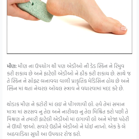
મીણ:
મીણ ના ઉપયોગ થી પણ એડીઓ ની ડેડ સ્કિન ને રિમુવ
કરી શકાય છે અને ફાટેલી એડીઓ ને ઠીક કરી શકાય છે. સાથે જ
તે સ્કિન ને સોફ્ટ બનાવવા વાળી પ્રાકૃતિક મેડિસિન હોય છે અને
સ્કિન માં થતાં નેચરલ ઓયલ સ્ત્રાવ ને વધારવામાં મદદ કરે છે.
થોડાક મીણ ને કટોરી માં લઇ ને પીગળાવી લો. હવે તેમાં સમાન
માત્રા માં સરસવ નુ તેલ અને નારીયલ નુ તેલ મિશ્રિત કરો પછી તે
મિશ્રણ ને તમારી ફાટેલી એડીઓ માં લગાવી લો અને મોજા પહેરી
ને ઊંઘી જાઓ. સવારે ઉઠીને એડીઓ ને ધોઈ નાખો. એક કે બે
અઠવાડિયા સુધી આ ઉપચાર રોજ કરો.