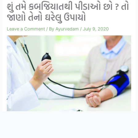
શું તમે કબજિયાતથી પીડાઓ છો ? તો
જાણો તેનો ઘરેલુ ઉપાયો
Leave a Comment
/ By
Ayurvedam
/
July 9, 2020
સ્વાસ્થ્ય અને આયુર્વેદિક ઉપચાર વિશે ની માહિતી
Join Now