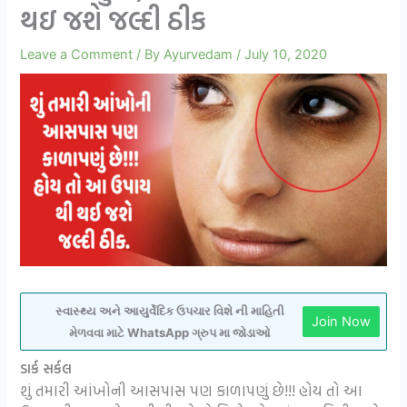
થઇ જશે જલ્દી ઠીક
Leave a Comment
/ By
Ayurvedam
/
July 10, 2020
સ્વાસ્થ્ય અને આયુર્વેદિક ઉપચાર વિશે ની માહિતી
Join Now
મેળવવા માટે WhatsApp ગ્રુપ મા જોડાઓ
ડાર્ક સર્કલ
શું તમારી આંખોની આસપાસ પણ કાળાપણું છે!!! હોય તો આ