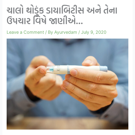
ચાલો થોડુંક ડાયાબિટીસ અને તેના
ઉપચાર વિષે જાણીએ…
Leave a Comment
/ By
Ayurvedam
/
July 9, 2020