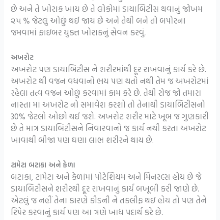
છે અને તે ખોરાક ખાય છે તે લોકોમાં ડાયાબિટીસ થવાનું જોખમ
૨૫ % જેટલું ઓછું થઈ જાય છે અને તેથી બને તો બપોરના
જમવામાં ફાઇબર યુક્ત ખોરાકનું સેવન કરવું.
અખરોટ
અખરોટ પણ ડાયાબિટીસ ને શરીરમાંથી દૂર રાખવાનું કાર્ય કરે છે.
અખરોટ થી વજન વધવાનો ભય પણ થતો નથી તેમ જ અખરોટમાં
રહેલા તત્વ વજન ઓછું કરવામાં કામ કરે છે. તેથી રોજ જો તમારા
નાસ્તા માં અખરોટ નો સમાવેશ કરશો તો તેનાથી ડાયાબિટીસનો
30% જેટલો ઓછો થઈ જશે. અખરોટ શરીર માટે ખૂબ જ ગુણકારી
છે તે માત્ર ડાયાબિટીસને નિવારવાનો જ કાર્ય નથી કરતા અખરોટ
ખાવાથી બીજા પણ ઘણા લાભ શરીરને થાય છે.
ટામેટા બટાકા અને કેળા
બટાકા, ટામેટા અને કેળાંમાં પોટેશિયમ અને મિનરલ્સ હોય છે જે
ડાયાબિટીસને શરીરથી દૂર રાખવાનું કાર્ય બખૂબી કરી જાણે છે.
એટલું જ નહીં તેના કારણે કીડની ને તકલીફ થઇ હોય તો પણ તેને
રિપેર કરવાનું કાર્ય પણ આ ત્રણે ખાદ્ય પદાર્થ કરે છે.