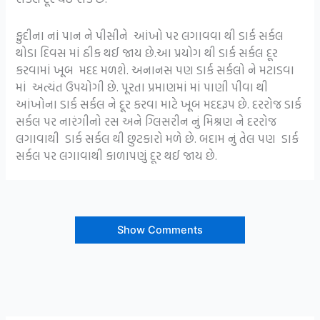
ફુદીના નાં પાન ને પીસીને આંખો પર લગાવવા થી ડાર્ક સર્કલ
થોડા દિવસ માં ઠીક થઈ જાય છે.આ પ્રયોગ થી ડાર્ક સર્કલ દૂર
કરવામાં ખૂબ મદદ મળશે. અનાનસ પણ ડાર્ક સર્કલો ને મટાડવા
માં અત્યંત ઉપયોગી છે. પૂરતા પ્રમાણમાં માં પાણી પીવા થી
આંખોના ડાર્ક સર્કલ ને દૂર કરવા માટે ખૂબ મદદરૂપ છે. દરરોજ ડાર્ક
સર્કલ પર નારંગીનો રસ અને ગ્લિસરીન નું મિશ્રણ ને દરરોજ
લગાવાથી ડાર્ક સર્કલ થી છુટકારો મળે છે. બદામ નું તેલ પણ ડાર્ક
સર્કલ પર લગાવાથી કાળાપણું દૂર થઈ જાય છે.
Show Comments