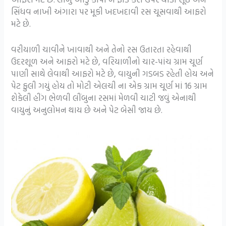
સિંધવ નાખી અંગારા પર મૂકી ખદખદાવી રસ ચૂસવાથી આફરો
મટે છે.
વરીયાળી ચાવીને ખાવાથી અને તેનો રસ ઉતારતા રહેવાથી
ઉદરશૂળ અને આફરો મટે છે, વરિયાળીનો ચાર-પાંચ ગ્રામ ચૂર્ણ
પાણી સાથે લેવાથી આફરો મટે છે, વાયુની ગડબડ રહેતી હોય અને
પેટ ફુલી ગયું હોય તો મોટી એલચી ના એક ગ્રામ ચૂર્ણ માં 16 ગ્રામ
શેકેલી હીંગ ભેળવી લીંબુના રસમાં મેળવી ચાટી જવું એનાથી
વાયુનું અનુલોમન થાય છે અને પેટ બેસી જાય છે.