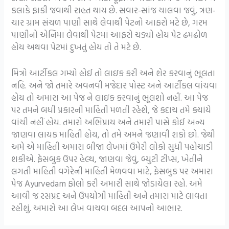
કલાકે ફાકી જવાથી રાહત થાય છે. સવાર-સાંજ ચાલવા જવું, ત્રણ-
ચાર ગ્રામ સંચળ પાણી સાથે લેવાથી પેટનો આફરો મટે છે, ગરમ
પાણીનો એનિમા લેવાથી પેટમાં આફરો ચડ્યો હોય પેટ ઢમઢોળ
હોય અથવા પેટમાં દુખતું હોય તો તે મટે છે.
મિત્રો આર્ટીકલ ગમ્યો હોઈ તો લાઇક કરી અને શેર કરવાનું ભૂલતા
નહિ. અને જો તમારે અવનવી મજેદાર પોસ્ટ અને આર્ટીકલ વાંચવા
હોય તો અમારા આ પેજ ને લાઇક કરવાનું ભૂલશો નહીં. આ પેજ
પર તમને બધી પ્રકારની માહિતી મળતી રહેશે, જે કદાચ તમે ક્યાંયે
વાંચી નહીં હોય. તમારો અભિપ્રાય અને તમારી પાસે કોઈ અન્ય
જાણવા લાયક માહિતી હોય, તો તમે અમને જણાવી શકો છો. જેથી
અમે એ માહિતી અમારા બીજા લેખમાં ઉમેરી લોકો સુધી પહોચાડી
શકીએ. ફેસબુક ઉપર હેલ્થ, જાણવા જેવું, બ્યુટી ટીપ્સ, ખેતીને
લગતી માહિતી વગેરેની માહિતી મેળવવા માટે, ફેસબુક પર અમારા
પેજ Ayurvedam ફોલો કરી અમારી સાથે જોડાયેલા રહો. અમે
આવી જ રસપ્રદ અને ઉપયોગી માહિતી અને તમારા માટે લાવતા
રહીશું. અમારો આ લેખ વાચવા બદલ આપનો આભાર.