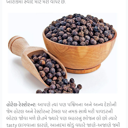
ખોરાકમાં સ્વાદ માટે મરી વાપરે છે.
હોટેલ-રેસ્ટોરન્ટ:
આપણે ત્યાં પણ પશ્વિમના અને અન્ય દેશોની
જેમ હોટલ અને રેસ્ટોરન્ટ ટેબલ પર નમક સાથે મરી પાવડરની
બોટલ જોવા મળે છે.તમે જ્યારે પણ બહારનું ભોજન લો છો ત્યારે
tasty લાગવાના કારણે, આનંદમાં થોડું વધારે જાણે-અજાણે જમી