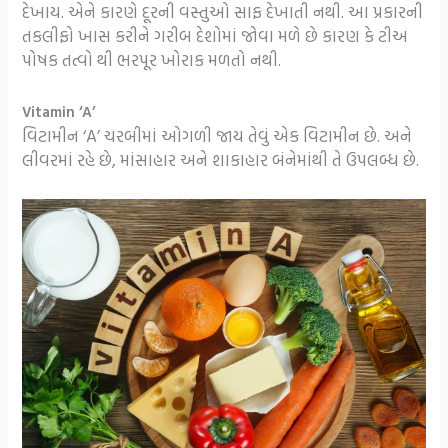
દેખાય. એને કારણે દૂરની વસ્તુઓ સાફ દેખાતી નથી. આ પ્રકારની
તકલીફો ખાસ કરીને ગરીબ દેશોમાં જોવા મળે છે કારણ કે ટીઅ
પોષક તત્વો થી ભરપૂર ખોરાક મળતો નથી.
Vitamin ‘A’
વિટામીન ‘A’ ચરબીમાં ઓગળી જાય તેવું એક વિટામીન છે. અને
લીવરમાં રહે છે, માંસાહાર અને શાકાહાર બંનેમાંથી તે ઉપલબ્ધ છે.