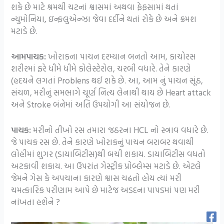
શકે છે માટે શ્રમથી ચટનાં શ્વાસમાં અથવા ફેફસામાં થતાં
ન્યુમોનિયા, ઇન્ફલુએન્ઝા જેવા દર્દીને થતાં રોકે છે અને ક્રમશ
મટાડે છે.
આમપાચક:
ખોરાકના પાચન દરમ્યાન બનતો આમ, કાચોરસ
શરીરમાં ફરે ધીમે ધીમે કોલેસ્ટેરોલ, ચરબી વધારે. તેને કારણે
(હદયને લગતાં Problens થઈ શકે છે. આ, આમ નું પાચન સૂંઠ,
સંચળ, મરીનું સમભાગે ચૂર્ણ નિત્ય લેનાથી થાય છે Heart attack
અને Stroke બંનેમાં અતિ ઉપયોગી આ સંયોજન છે.
પાચક:
મરીનો તીખો રસ તમારા જઠરના HCL નો સ્ત્રાવ વધારે છે.
જે પાચક રસ છે. તેને કારણે ખોરાકનું પાચન બરાબર થવાથી
લોહીમાં શુગર (ડાયાબિટીસ)થી બચી શકાય. ડાયાબિટીસ વધતો
અટકાવી શકાય. આ ઉપરાંત ગેસ્ટ્રીક પ્રોબ્લેમ્સ મટાડે છે. એટલે
જેમને ગેસ કે અપચાના કારણે શ્વાસ ચઢતો હોય ત્યાં મરી
ચમત્કારિક પરીણામ આપે છે માટેજ અડદના પાપડમાં પણ મરી
નાંખતા હશેને ?