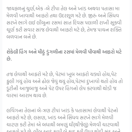
જાયફળનું ચુર્ણ,એક -બે ટીપા તેલ અને ખાંડ અથવા પતાસા મા
મેળવી ખાવાથી આફરો તથા ઉદરશૂળ મટે છે. જીરું અને સિંધવ
સરખે ભાગે લઈ લીંબુના રસમાં સાત દિવસ પલાળી રાખી સૂકવી
ચૂર્ણ કરી સવાર સાંજ લેવાથી આફરો મટે છે, તેમજ પાચન શક્તિ
બળવાન બને છે.
શેકેલી હિંગ અને મીઠું ડુંગળીના રસમાં મેળવી પીવાથી આફરો મટે
છે.
તજ લેવાથી આફરો મટે છે, પેટમાં ખૂબ આફરો ચડ્યો હોય,પેટ
ફુલી ગયું હોય અને ઢોલ જેવું થયું હોય,પેટમાં દુખાવો થતો હોય તો
ડૂંટીની આજુબાજુ અને પેટ ઉપર હિંગનો લેપ કરવાથી થોડી જ
વારમાં આરામ થાય છે.
લવિંગના તેલનાં બે-ત્રણ ટીપાં ખાંડ કે પતાસામાં લેવાથી પેટનો
આફરો મટે છે, લસણ, ખાંડ અને સિંધવ સરખે ભાગે મેળવી
ચાટણ કરી તેમાં એ બધાથી બમણું ઘી(થીજેલું) મેળવી ચાટવાથી
આફરો મટે છે. લીંબુ આડું કાપી બે ફાડ કરી ઉપર થોડી સૂંઠ અને