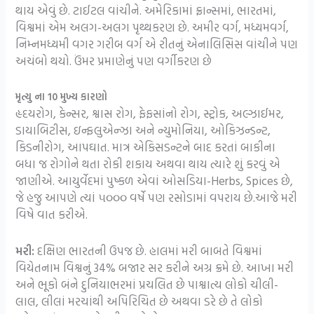
થાય એવું છે. ટાઈટલ વાંચીને. અમેરિકામાં ફ્રાન્સમાં, ભારતમાં,
વિશ્વમાં એમ અલગ-અલગ પૃથ્થકરણ છે. અમીર વર્ગ, મધ્યમવર્ગ,
નિમ્નમધ્યમી વગર ગરીબ વર્ગ એ રીતનું એનાલિસિસ વાંચીને પણ
અચંબો થયો. ઉંમર પ્રમાણેનું પણ વર્ગીકરણ છે
મૃત્યુ ના 10 મુખ્ય કારણો
હૃદયરોગ, કેન્સર, શ્વાસ રોગ, ફેફસાંનો રોગ, સ્ટ્રોક, અલ્ઝાઈમર,
ડાયાબિટીસ, ઇન્ફલુએન્ઝા અને ન્યુમોનિયા, ઓકિઝન્ડન્ટ,
કિડનીરોગ, આપઘાત. માત્ર એકિસડન્ટને બાદ કરતાં બાકીના
બધા જ રોગોને થતા રોકી શકાય અથવા થાય ત્યારે શું કરવું એ
જાણીએ. આયુર્વેદમાં પુષ્કળ એવાં ઓસડિયા-Herbs, Spices છે,
જે હજુ આપણે ત્યાં ૫૦૦૦ વર્ષે પણ રસોડામાં વપરાય છે.આજે મરી
વિષે વાત કરીએ.
મરી:
દક્ષિણ ભારતની ઉપજ છે. હાલમાં મરી બાબતે વિશ્વમાં
વિયેતનામ વિશ્વનું 34% બજાર સર કરીને અગ્ર ક્રમે છે. આખા મરી
અને ભૂકો બંને દુનિયાભરમાં પ્રચલિત છે પાશ્વાત્ય લોકો ચીલી-
લાલ, લીલાં મરચાંથી અપિરિચિત છે અથવા ડરે છે તે લોકો