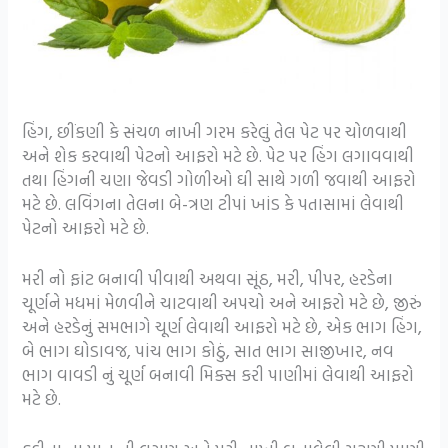
હિંગ, છીંકણી કે સંચળ નાખી ગરમ કરેલું તેલ પેટ પર ચોળવાથી
અને શેક કરવાથી પેટનો આફરો મટે છે. પેટ પર હિંગ લગાવવાથી
તથા હિંગની ચણા જેવડી ગોળીઓ ઘી સાથે ગળી જવાથી આફરો
મટે છે. લવિંગના તેલના બે-ત્રણ ટીપાં ખાંડ કે પતાસામાં લેવાથી
પેટનો આફરો મટે છે.
મરી નો ફાંટ બનાવી પીવાથી અથવા સૂંઠ, મરી, પીપર, હરડેના
ચૂર્ણને મધમાં મેળવીને ચાટવાથી અપચો અને આફરો મટે છે, જીરું
અને હરડેનું સમભાગે ચૂર્ણ લેવાથી આફરો મટે છે, એક ભાગ હિંગ,
બે ભાગ ઘોડાવજ, પાંચ ભાગ કોઠું, સાત ભાગ સાજીખાર, નવ
ભાગ વાવડી નું ચૂર્ણ બનાવી મિક્સ કરી પાણીમાં લેવાથી આફરો
મટે છે.