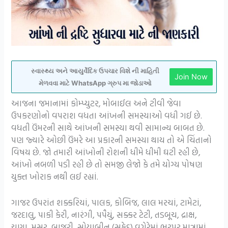
સ્વાસ્થ્ય અને આયુર્વેદિક ઉપચાર વિશે ની માહિતી
Join Now
મેળવવા માટે WhatsApp ગ્રુપ મા જોડાઓ
આજના જમાનામાં કોમ્પ્યુટર, મોબાઈલ અને ટીવી જેવા
ઉપકરણોનો વપરાશ વધતા આંખની સમસ્યાઓ વધી ગઈ છે.
વધતી ઉંમરની સાથે આંખની સમસ્યા થવી સામાન્ય બાબત છે.
પણ જ્યારે ઓછી ઉંમરે આ પ્રકારની સમસ્યા થાય તો એ ચિંતાનો
વિષય છે. જો તમારી આંખોની રોશની ધીમે ધીમી ઘટી રહી છે,
આંખો નબળી પડી રહી છે તો સમજી લેજો કે તમે યોગ્ય પોષણ
યુક્ત ખોરાક નથી લઈ રહ્યાં.
ગાજર ઉપરાંત શક્કરિયાં, પાલક, કોબિજ, લાલ મરચાં, ટામેટાં,
જરદાલુ, પાકી કેરી, નારંગી, પપૈયું, સક્કર ટેટી, તડબૂચ, દ્રાક્ષ,
ચણા, મસૂર, બાજરી, સોયાબીન (સફેદ) વગેરેમાં ભરપૂર માત્રામાં