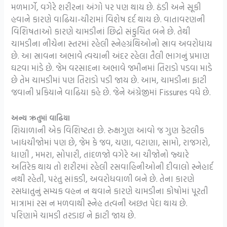
મળમાર્ગે, વગેરે શરીરના અંગો પર પણ થાય છે. ઠંડી અને સૂકી
હવાને કારણે વાઢિયા-ચીરામાં વિશેષ દર્દ થાય છે. વાતાવરણની
વિશિષતાઓ કારણે ચામડીનાં છિદ્રો સંકુચિત બને છે. તેથી
ચામડીના નીચેના સ્તરમાં રહેલી સ્નેહગ્રંથિઓનો સ્રાવ અવરોધાય
છે. આ સ્રાવના અભાવે ત્વચાની અંદર રહેલા તૈલી ભાગનું પ્રમાણ
ઘટવા માંડે છે. જેમ વરસાદના અભાવે જમીનમાં તિરાડો પડવા માડે
છે તેમ ચામડીમાં પણ તિરાડો પડી જાય છે. આમ, ચામડીના ફાટી
જવાની પ્રકિયાને વાઢિયા કહે છે. જેને અંગ્રેજીમાં Fissures વધે છે.
અન્ય ઋતુમાં વાઢિયા
શિયાળાની એક વિશિષ્ટતા છે. રુક્ષગુણ આવો જ ગુણ કેટલીક
ખાદ્યચીજોમાં પણ છે, જેમ કે જવ, ચણા, વટાણા, સામો, રાજગરો,
ધાણી , મમરા, સોપારી, તાંદળજો વગેરે આ ચીજોનો જ્યારે
અતિરેક થાય તો શરીરમાં રહેલી રસવાહિનીઓની દીવાલો સ્નેહાર્દ
નથી રહેતી, પરંતુ સાંકડી, અવરોધવાળી બને છે. તેના કારણે
રસધાતુનું સમ્યક વહન ન થવાને કારણે ચામડીના કોષોમાં પૂરતી
માત્રામાં રસ ન મળવાથી સ્નેહ તત્વની અછત પેદા થાય છે.
પરિણામે ચામડી તરડાઇ ને ફાટી જાય છે.