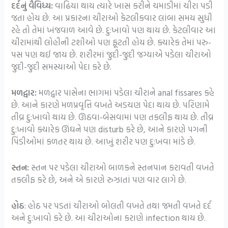
દર્દનું વૈવિધ્ય:
વાઢિયા થાય ત્યારે ખાસ કરીને ચમાડીમાં ચીરા પડી
જતા હોય છે. આ પ્રકારના ચીરાઓ કેટલીકવાર લાંબા સમય સુધી
રહે તો તેમાં ખંજવાળ આવે છે. દુ:ખાવો પણ થાય છે. કેટલીવાર આ
ચીરામાંથી લોહીની ટશીઓ પણ ફૂટતી હોય છે. ક્યારેક તેમાં પરુ-
પસ પણ થઈ જાય છે. શરીરમાં જુદી-જુદી જગ્યાએ પડેલા ચીરાઓ
જુદી-જુદી સમસ્યાઓ પેદા કરે છે.
મળદ્વાર:
મળદ્વાર પાસેના ભાગમાં પડેલા ચીરાને anal fissares કહે
છે. આને કારણે મળપ્રવૃત્તિ વખતે અડચણ પેદા થાય છે. પરિણામે
તીવ્ર દુ:ખાવો થાય છે. ઊઠવા-બેસવામાં પણ તકલીફ થાય છે. તીવ્ર
દુ:ખાવો ક્યારેક ઊંઘને પણ disturb કરે છે, આને કારણે પગની
પિંડીઓમાં કળતર થાય છે. આખું શરીર પણ દુ:ખવા માંડે છે.
સ્તન:
સ્તન પર પડેલા ચીરાઓ બાળકને સ્તનપાન કરાવતી વખતે
તકલીફ કરે છે, અને એ કારણે રુઝાતાં પણ વાર લાગે છે.
હોઠ
: હોઠ પર પડતાં ચીરાઓ બોલતી વખતે તથા જમતી વખતે દર્દ
અને દુ:ખાવો કરે છે. આ ચીરાઓના કરાણે infection થાય છે.