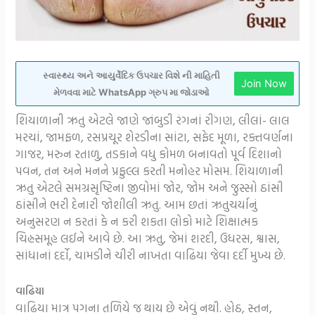
સ્વાસ્થ્ય અને આયુર્વેદિક ઉપચાર વિશે ની માહિતી
Join Now
મેળવવા માટે WhatsApp ગ્રુપ મા જોડાઓ
શિયાળાની ઋતુ એટલે જાણે જાંબુડી રંગનાં રીંગણ, લીલાં- લાલ
મરચાં, જામફળ, રસપ્રચૂર શેરડીના સાંટા, સફેદ મૂળા, રક્તવર્ણના
ગાજર, મરુન રતાળુ, તડકાને વધુ કોમળ બનાવતો પૂર્વ દિશાનો
પવન, તન અને મનને પ્રફુલ્લ કરતી મનોહર મોસમ. શિયાળાની
ઋતુ એટલે સમગ્રસૃષ્ટિના જીવોમાં જોર, જોમ અને જુસ્સો ઠાંસી
ઠાંસીને ભરી દેનારી જોશીલી ઋતુ. આમ છતાં ઋતુચર્યાનું
અનુસરણ ન કરતાં કે ન કરી શકતા લોકો માટે શિક્ષાત્મક
ચિહ્નસમૂહ લઈને આવે છે. આ ઋતુ, જેમાં શરદી, ઉધરસ, શ્વાસ,
સાંધાનાં દર્દો, ચામડીને ચીરી નાખતા વાઢિયા જેવા દર્દી મુખ્ય છે.
વાઢિયા
વાઢિયા માત્ર પગના તળિયે જ થાય છે એવું નથી. હોઠ, સ્તન,