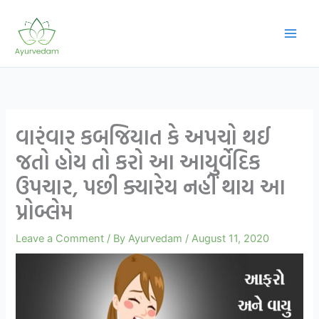
Skip
to
content
વારંવાર કબજિયાત કે અપચો થઈ
જતો હોય તો કરો આ આયુર્વેદિક
ઉપચાર, પછી ક્યારેય નહીં થાય આ
પ્રોબ્લેમ
Leave a Comment
/ By
Ayurvedam
/
August 11, 2020