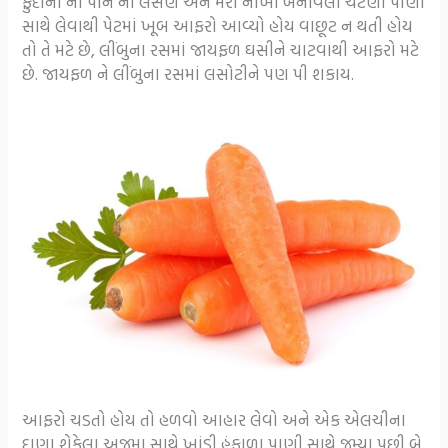
ફુદીના ના પાન ની લસણ અને મરી નાખી બનાવેલી ચટણી પાણી
સાથે લેવાથી પેટમાં ખૂબ આફરો આવ્યો હોય વાછૂટ ન થતી હોય
તો તે મટે છે, લીંબુના રસમાં જાયફળ ઘસીને ચાટવાથી આફરો મટે
છે. જાયફળ ને લીંબુના રસમાં લસોટીને પણ પી શકાય.
આફરો ચડતો હોય તો હળવો આહાર લેવો અને એક એલચીના
દાણા શેકેલા અજમા સાથે ખાંડી હૂંફાળા પાણી સાથે જમ્યા પછી બે