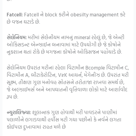
Fatcell:
Fatcell ને block કરીને obesilty management કરે
છે વજન ઘટાડે છે.
સેલેનિયમ:
મરીમાં સેલેનીયમ નામનું mineral રહેલું છે, જે એન્ટી
ઓકિસડન્ટ એન્ઝાઈન બનાવામાં માટે ઉપયોગી છે જે કોષોને
નુકશાન થતાં રોકે છે મગજના કોષોને ઓકિસજન પહોંચાડે છે.
સેલેનિયમ ઉપરાંત મરીનાં રહેલા વિટામીન Bcomple વિટામીન C,
વિટામીન A, બીટાકેરોટિન, VirK આયર્ન, મેંગેનીઝ છે. ઉપરાંત મરી
સૂક્ષ્મ, તીક્ષણ ગુણ મનોવહ સ્રોતસને તરોતાજા રાખવા સમર્થ છે,
જે અલ્ઝાઈમર્સ અને આપઘાતની વૃત્તિવાળા લોકો માટે આર્શાવીદ
રૂપ છે.
ન્યુરાલિજ્યા:
શૂલાન્તક ગુણ હોવાથી મરી પાવડરને પાણીમાં
પલાળીને લગાડવાથી હર્પીસ મટી ગયા પછીનો કે નર્વને લગતા
કોઈપણ દુખાવામાં રાહત મળે છે