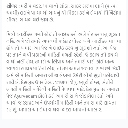
શીળસ:
મરી પાવડર, ખાવાનો સોડા, સાકર સરખા ભાગે (પા-પા
ચમચી) લઈને પા ચમચી ગાયનું ઘી મિક્સ કરીને લેવાથી મિનિટોમાં
શીળસ ગાયબ થઈ જાય છે.
મિત્રો આર્ટીકલ ગમ્યો હોઈ તો લાઇક કરી અને શેર કરવાનું ભૂલતા
નહિ. અને જો તમારે અવનવી મજેદાર પોસ્ટ અને આર્ટીકલ વાંચવા
હોય તો અમારા આ પેજ ને લાઇક કરવાનું ભૂલશો નહીં. આ પેજ
પર તમને બધી પ્રકારની માહિતી મળતી રહેશે, જે કદાચ તમે ક્યાંયે
વાંચી નહીં હોય. તમારો અભિપ્રાય અને તમારી પાસે કોઈ અન્ય
જાણવા લાયક માહિતી હોય, તો તમે અમને જણાવી શકો છો. જેથી
અમે એ માહિતી અમારા બીજા લેખમાં ઉમેરી લોકો સુધી પહોચાડી
શકીએ. ફેસબુક ઉપર હેલ્થ, જાણવા જેવું, બ્યુટી ટીપ્સ, ખેતીને
લગતી માહિતી વગેરેની માહિતી મેળવવા માટે, ફેસબુક પર અમારા
પેજ Ayurvedam ફોલો કરી અમારી સાથે જોડાયેલા રહો. અમે
આવી જ રસપ્રદ અને ઉપયોગી માહિતી અને તમારા માટે લાવતા
રહીશું. અમારો આ લેખ વાચવા બદલ આપનો આભાર.