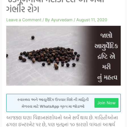
ગંભીર રોગ
Leave a Comment
/ By
Ayurvedam
/
August 11, 2020
સ્વાસ્થ્ય અને આયુર્વેદિક ઉપચાર વિશે ની માહિતી
Join Now
મેળવવા માટે WhatsApp ગ્રુપ મા જોડાઓ
આજકલ ઘણા વિજ્ઞાનસંશોધનો અને સર્વે થાય છે. માહિતીઓના
ઢગલા ઇન્ટરનેટ પર છે, પણ મૃત્યુનાં ૧૦ કારણો વાંચતાં આશ્વર્ય