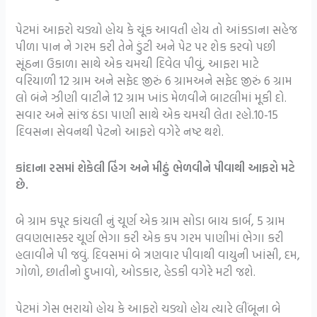
પેટમાં આફરો ચડ્યો હોય કે ચૂંક આવતી હોય તો આંકડાના સહેજ
પીળા પાન ને ગરમ કરી તેને ડુંટી અને પેટ પર શેક કરવો પછી
સૂંઠના ઉકાળા સાથે એક ચમચી દિવેલ પીવું, આફરા માટે
વરિયાળી 12 ગ્રામ અને સફેદ જીરું 6 ગ્રામઅને સફેદ જીરું 6 ગ્રામ
લો બંને ઝીણી વાટીને 12 ગ્રામ ખાંડ મેળવીને બાટલીમાં મૂકી દો.
સવાર અને સાંજ ઠંડા પાણી સાથે એક ચમચી લેતા રહો.10-15
દિવસના સેવનથી પેટનો આફરો વગેરે નષ્ટ થશે.
કાંદાના રસમાં શેકેલી હિંગ અને મીઠું ભેળવીને પીવાથી આફરો મટે
છે.
બે ગ્રામ કપૂર કાંચલી નું ચૂર્ણ એક ગ્રામ સોડા બાય કાર્બ, 5 ગ્રામ
લવણભાસ્કર ચૂર્ણ ભેગા કરી એક કપ ગરમ પાણીમાં ભેગા કરી
હલાવીને પી જવું. દિવસમાં બે ત્રણવાર પીવાથી વાયુની ખાંસી, દમ,
ગોળો, છાતીનો દુખાવો, ઓડકાર, હેડકી વગેરે મટી જશે.
પેટમાં ગેસ ભરાયો હોય કે આફરો ચડ્યો હોય ત્યારે લીંબૂના બે