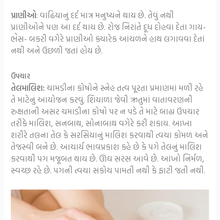
પ્રાણીઓ
: વાઢિયાનું દર્દ માત્ર મનુષ્યને થાય છે. તેવું નથી
પ્રાણીઓને પણ આ દર્દ થાય છે. રોજ નિરાંતે દૂધ દોહવા દેતા ગાય-
ભેંસ- બકરી વગેરે પ્રાણીઓ ક્યારેક આંચળને હાથ લગાવવા દેતાં
નથી અને ઉછળી જતાં હોય છે.
ઉપચાર
તેલમાલિશ:
ચામડીના કોષોને સ્નેહ તત્વ પૂરતા પ્રમાણમાં મળી રહે
તે માટેનું આયોજન કરવું. શિયાળા જેવી ઋતુમાં વાતાવરણની
રુક્ષતાની અસર ચમાડીના કોષો પર ન પડે તે માટે બાહ્ય ઉપચાર
તરીકે માલિશ, સનબાથ, સોનાબાથ વગેરે કરી શકાય. આખા
શરીરે તલના તેલ કે સરસિયાનું માલિશ કરવાથી ત્વચા કોમળ અને
તેજસ્વી બને છે. આચાર્ય ભાવપ્રકાશ કહે છે કે પગે તેલનું માલિશ
કરવાથી પગ મજૂબત થાય છે. ઊંઘ સરસ આવે છે. આંખો નિર્મળ,
સ્વચ્છ રહે છે. પગની ત્વચા સંકોચ પામતી નથી કે ફાટી જતી નથી.