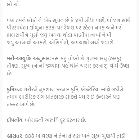
લો છો.
પણ તમને લોકો ને એક સૂચન છે કે જમી લીધા પછી, ભોજન સાથે
પીરસાયેલા લીંબુના કટકા પર ટેબલ પર રહેલા નમક અને મરી
ભભરાવીને ચૂસી જવું અથવા થોડા પાણીમાં નાખીને પી
જવું.આનાથી આફરો, એસિડીટી, અપચાથી બચી જવાશે.
મરી-આયુર્વેદ અનુસાર:
રસ-કટુ-તીખો છે ગુણમાં લઘુ (હલકું)
તીક્ષ્ણ, સૂક્ષ્મ (નાની જગ્યામાં પહોંચીને અસર કરનાર). વીર્ય ઉષ્ણ
છે.
કૃમિદન:
શરીરને નુકશાન કરનાર કૃમિ, બેક્ટેરિયા સાથે લડીને
તમામ શારીરિક રોગ પ્રતિકારક શક્તિ વધારે છે કેન્સરને પણ
ટક્કર આપે છે.
દીપનીય:
ખોરાકની અરુચિ દૂર કરનાર છે.
શ્વાસહર:
કફકે આવરણ ને તેના તીક્ષ્ણ અને સૂક્ષ્મ ગુણથી તોડી