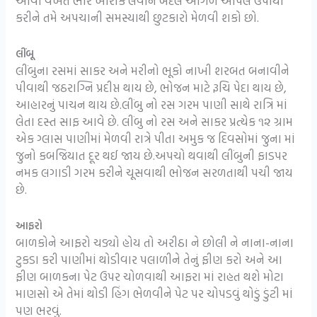
આવી વખતે ભારે ખોરાક લેવાને બદલે આગળ આપેલ ઉપાયો
કરીને તમે અપચાની સમસ્યાથી છુટકારો મેળવી શકો છો.
લીંબૂ
લીંબુના રસમાં સાકર અને મરીનો ભૂકો નાખી શરબત બનાવીને
પીવાથી જઠરાગ્નિ પ્રદીપ્ત થાય છે, ભોજન માટે રૂચિ પેદા થાય છે,
આહારનું પાચન થાય છે.લીંબુ નો રસ ગરમ પાણી સાથે રાત્રિ‍ માં
લેતા દસ્‍ત સાફ આવે છે. લીંબુ નો રસ અને સાકર પ્રત્‍યેક ૧૨ ગ્રામ
એક ગ્લાસ પાણીમાં મેળવી રાત્રે પીતા અમુક જ દિવસોમાં જુના માં
જુનો કબજિયાત દૂર થઈ જાય છે.અપચો થવાથી લીંબુની ફાડપર
નમક લગાડી ગરમ કરીને ચૂસવાથી ભોજન સરળતાથી પચી જાય
છે.
આફરો
બાળકોને આફરો ચડ્યો હોય તો અરીઠા ને છોલી ને નાના-નાના
ટુકડા કરી પાણીમાં થોડીવાર પલાળીને તેનું ફીણ કરો અને આ
ફીણ બાળકના પેટ ઉપર ચોળવાથી આફરા માં રાહત થશે મોટા
માણસો એ તેમાં થોડી હિંગ ભેળવીને પેટ પર ચોપડવું થોડું ડુંટી માં
પણ ભરવું.