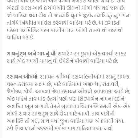
વધારો થાય છે. આંખ અને પગની બળતરા ઓછી થાય છે. ઊંઘ
એટલી સરસ આવે કે ધીમે ધીમે ઊંઘની ગોળી બંધ થઈ જાય છે.
જો વાઢિયા થયા હોય તો જાત્યાદિ ઘૃત કે જીવન્તયાદિ-ઘૃતનું પગના
તળિયે નિયમિત માલિશ કરવાથી વાઢિયા મટે છે. એ લગાડતાં
પહેલા ૧૦ મિનિટ ગરમ પાણીમાં પણ બોળી રાખવાથી ઝડપથી
વાઢિયા મટે છે.
ગાયનું દૂધ અને ગાયનું ધી:
સવારે ગરમ દૂધમાં એક ચમચી સાકર
સાથે એક ચમચી ગાયનું ઘી ઉમેરીને પીવાથી વાઢિયા મટે છે.
રસાયન ઔષધો:
રસાયન ઔષધો રસવાહિનીઓમાં રસનું સમ્યક
વહન કરાવવા સક્ષમ છે, માટે વાઢિયામાં અશ્વગંધા, શતાવરી,
જેઠીમધ, ડોડી, આમળાં જેવાં રસાયન ઔષધો આપવામાં આવે છે.
એક મહિને તાવ માંડ ઉતર્યા પછી પણ શિલ્પાબેન નામનાં દર્દીને
અશકિત ખૂબ લાગતી. તેમને બૃહતવાતચિંતામણિ રસની એક-એક
ગોળી સવાર-સાંજ દૂઘ સાથે લેવા માટે આપી. તાવ પછીની
અશક્તિ તો ગઈ, સાથે વર્ષા જૂના વાઢિયા પણ એ દવાથી ગયા.
હવે શિયાળાની કડકડતી ઠંડીમાં પણ વાઢિયા પડતા નથી.