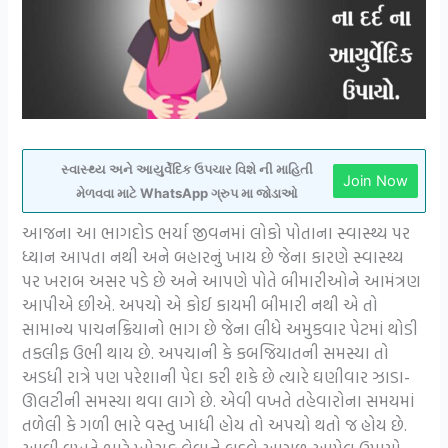
સ્વાસ્થ્ય અને આયુર્વેદિક ઉપચાર વિશે ની માહિતી
Join Now
મેળવવા માટે WhatsApp ગ્રુપ મા જોડાઓ
આજના આ ભાગદોડ ભર્યા જીવનમાં લોકો પોતાના સ્વાસ્થ્ય પર
ધ્યાન આપતા નથી અને બહારનું ખાય છે જેના કારણે સ્વાસ્થ્ય
પર ખરાબ અસર પડે છે અને આપણે પોતે બીમારીઓને આમંત્રણ
આપીએ છીએ. અપચો એ કોઈ કાયમી બીમારી નથી એ તો
સામાન્ય પાચનક્રિયાનો ભાગ છે જેના લીધે અમુકવાર પેટમાં થોડી
તકલીફ ઉભી થાય છે. અપચાની કે કબજિયાતની સમસ્યા તો
અડધી રાત્રે પણ પરેશાની પેદા કરી શકે છે ત્યારે ઘણીવાર ઝાડા-
ઊલટીની સમસ્યા થવા લાગે છે. એવી વખતે તહેવારોના સમયમાં
તળેલી કે ગળી ભારે વસ્તુ ખાધી હોય તો અપચો થતો જ હોય છે.