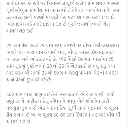
ફાડીયા કરી બે રતીભર ડિકામરીનું ચૂર્ણ અને 1 ગ્રામ લવણભાસ્કર
ચૂર્ણ લીંબુના ફાળીયા માં ભભરાવી તેને દેવતા પર ધીમા તાપે ગરમ
કરવા(સ્ટીલની ગરણી માં મૂકી ગેસ પર પણ ગરમ કરાય) જ્યારે
ખદખદવા માંડે ત્યારે ફાડયા ઉતારી ઘૂસી જવાથી તમારો ગેસ
ગાયબ થઈ જશે.
25 ગ્રામ મેથી અને 25 ગ્રામ સુવા તાવડી પર થોડા શેકી અધકચરા
ખાંડી પાંચ-પાંચ ગ્રામ લેવાથી વાયુ, મોળ, આફરો,ઉબકા,ખાટા
ઘચરકા અને ઓડકાર મટે છે. 400 મિલી ઉકળતા પાણીમાં 25
ગ્રામ સૂંઠનું ચૂર્ણ નાખી 20 થી 25 મિનિટ ઢાંકી રાખવું. ઠંડુ થયા
બાદ વસ્ત્ર થી ગાળી 25 થી 50 ગ્રામ જેટલું પીવાથી પેટનો આફરો
અને પેટનો દુખાવો મટે છે.
500 ગ્રામ પાકા જાંબુ લઈ તેનો રસ કાઢવો એને કપડાથી ગાળી
છઠ્ઠા ભાગે બારીક વાટેલું સીંધવ મેળવવું એને શીશીમાં ભરી
મજબુત બુચ મારી એક અઠવાડિયા સુધી રાખી મૂકવાથી જાંબુદ્રવ
તૈયાર થાય છે આ જાંબુદ્રવ 50-60 ગ્રામ દિવસમાં ત્રણવાર પીવાથી
આફરો મટે છે.