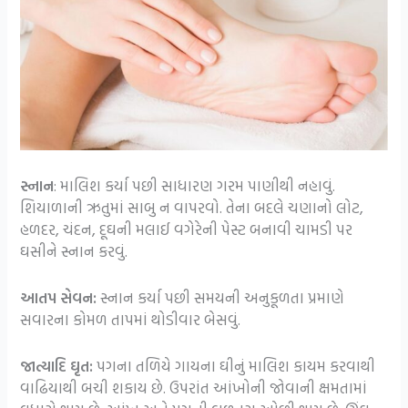
સ્નાન
: માલિશ કર્યા પછી સાધારણ ગરમ પાણીથી નહાવું.
શિયાળાની ઋતુમાં સાબુ ન વાપરવો. તેના બદલે ચણાનો લોટ,
હળદર, ચંદન, દૂઘની મલાઈ વગેરેની પેસ્ટ બનાવી ચામડી પર
ઘસીને સ્નાન કરવું.
આતપ સેવન:
સ્નાન કર્યા પછી સમયની અનુકૂળતા પ્રમાણે
સવારના કોમળ તાપમાં થોડીવાર બેસવું.
જાત્યાદિ ઘૃત:
પગના તળિયે ગાયના ઘીનું માલિશ કાયમ કરવાથી
વાઢિયાથી બચી શકાય છે. ઉપરાંત આંખોની જોવાની ક્ષમતામાં