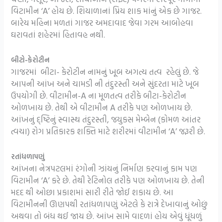
વિટામીન ‘A’ હોય છે. શિયાળાનાં પ્રિય શાક માંનું એક છે ગાજર.
બારેય મહિના મળતાં ગાજર અમદાવાદ જેવા ગરમ આબોહવા
ઘરાવતાં શહેરમાં હિતાવહ નથી.
બીટો-કેરોટીન
ગાજરમાં બીટા- કેરોટીન નામનું ખૂબ અગત્ય તત્વ રહેલું છે. જે
આપની આંખ અને ચામડી ની તંદુરસ્તી અને સુંદરતા માટે ખૂબ
ઉપયોગી છે. વીટામીન-A ના મૂળતત્વ તરીકે બીટા-કેરોટીન
ઓળખાય છે. તેથી એ વીટામીન A તરીકે પણ ઓળખાય છે.
આંખનું દ્ષ્ટિનું સ્વાસ્થ તંદુરસ્તી, જયુકસ મેમ્બેન (કોમળ આંતર
ત્વચા) રોગ પ્રતિકારક શક્તિ માટે શરીરમાં વીટામીન ‘A’ જરૂરી છે.
રતાંધળાપણું
આંખના નેત્રપટલમાં રંગોની ઝાંયનું નિર્માણ કરવાનું કામ પણ
વિટામીન ‘A’ કરે છે. તેથી રેટિનોલ તરીકે પણ ઓળખાય છે. તેની
મદદ થી ઓછા પ્રકાશમાં સારી રીતે જોઈ શકાય છે. આ
વિટામીનની ઊણપથી રતાંધળાપણું એટલે કે રાત્રે દેખાવાનું ઓછું
અથવા તો બંધ થઈ જાય છે. આંખ સામે વાદળાં હોય એવું ધૂંધળું