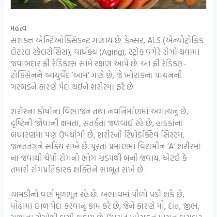
મહત્વ
સશક્ત એન્ટિઓક્સિડન્ટ ગણાય છે. કેન્સર, ALS (એન્યોટ્રોફિક
લેટરલ સ્કેલરોસિસ), વાર્ધક્ય (Aging), સ્ટ્રોક વગેરે રોગો થવામાં
જવાબદાર ફ્રી રેડિકલ્સ સામે રક્ષણ આપે છે. આ ફ્રી રેડિકલ-
ટોક્સિનને આયુર્વેદ ‘આમ’ ગણે છે, જે ખોરાકના પાચનની
ગરબડને કારણે પેદા થઈને શરીરમાં ફરે છે.
શરીરના કોષોના વિભાજન તથા નવનિર્માણમાં અગત્યનું છે,
દૃષ્ટિની જોવાની ક્ષમતા, સતર્કતા જળવાઈ રહે છે, હાડકાંના
બંધારણમાં પણ ઉપયોગી છે, શરીરની રિપ્રોડક્ટિવ સિસ્ટમ,
જનતતંત્રને સક્રિય રાખે છે. પૂરતાં પ્રમાણમાં વિટામીન ‘A’ શરીરમાં
ના જવાથી ચેપી રોગનો ભોગ ઝડપથી બની જવાય. એટલે કે
તમારી રોગપ્રતિકારક શક્તિને સાબૂત રાખે છે.
ચામડીનો વર્ણ મૂળભૂત રહે છે. અભાવમાં પીળો પડી શકે છે,
મોંઢામાં લાળ પેદા કરવાનું કામ કરે છે, જેને કારણે મોં, દાંત, જીભ,