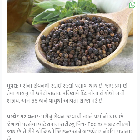
મૂત્રલ:
મરીના સેવનથી રહોઈ રહેલો પેશાબ થાય છે. જરૂર પ્રમાણે
તેમાં ગાયનું ઘી ઉમેટી શકાય. પરિણામે કિડનીના રોગોથી બચી
શકાય. અને કફ અને વાયુથી આવતાં સોજા મટે છે.
પ્રસ્વેદ કરાવનાર:
મરીનું સેવન કરવાથી તમને પસીનો થાય છે
જેનાથી પરસેવા વાટે તમારા શરીરનું વિષ- Tocins બહાર નીકળી
જાય છે. તે રીતે એન્ટિઓક્સિડન્ટ અને બલ્ડપ્રેશર નોર્મલ રાખનાર
છે.