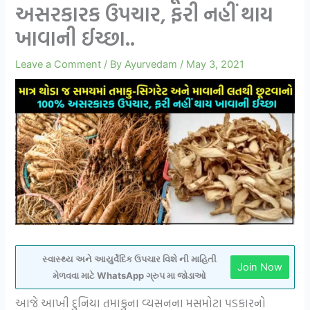
અસરકારક ઉપચાર, ફરી નહીં થાય
ખાવાની ઈચ્છા..
Leave a Comment
/ By
Ayurvedam
/
May 3, 2021
સ્વાસ્થ્ય અને આયુર્વેદિક ઉપચાર વિશે ની માહિતી
Join Now
મેળવવા માટે WhatsApp ગ્રુપ મા જોડાઓ
આજે આખી દુનિયા તમાકુના વ્યસનના મસમોટા પડકારનો