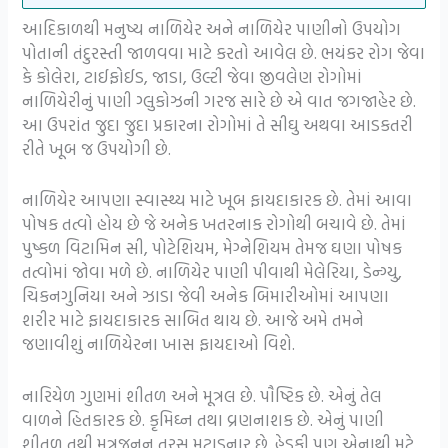
આદિકાળથી મનુષ્ય નાળિયેર અને નાળિયેર પાણીનો ઉપયોગ
પોતાની તંદુરસ્તી જાળવવા માટે કરતો આવેલ છે. ભયંકર રોગ જેવા
કે કોલેરા, ટાઈફોઈડ, જાડા, ઉલ્ટી જેવા જીવલેણ રોગોમાં
નાળિયેરીનું પાણી ગ્લુકોઝની ગરજ સારે છે એ વાત જગજાહેર છે.
આ ઉપરાંત જુદા જુદા પ્રકારના રોગોમાં તે સીઘુ અથવા આડકતરી
રીતે ખૂબ જ ઉપયોગી છે.
નાળિયેર આપણા સ્વાસ્થ્ય માટે ખૂબ ફાયદાકારક છે. તેમાં આવા
પોષક તત્વો હોય છે જે અનેક ખતરનાક રોગોથી બચાવે છે. તેમાં
પુષ્કળ વિટામિન સી, પોટેશિયમ, મેગ્નેશિયમ તેમજ ઘણા પોષક
તત્વોમાં જોવા મળે છે. નાળિયેર પાણી પીવાથી મેલેરિયા, ડેન્ગ્યુ,
ચિકનગુનિયા અને ઝાડા જેવી અનેક બિમારીઓમાં આપણા
શરીર માટે ફાયદાકારક સાબિત થાય છે. આજે અમે તમને
જણાવીશું નાળિયેરના ખાસ ફાયદાઓ વિશે.
નારિયેળ ગુણમાં શીતળ અને મૂત્રલ છે. પૌષ્ટિક છે. એનું તેલ
વાળને હિતકારક છે. કૃમિઘ્ન તથા વ્રણનાશક છે. એનું પાણી
શીતળ તથી મૂત્રજનન તરસ મટાડનાર છે. હેડકી પણ એનાથી મટે