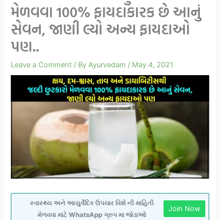
મેળવવા 100% ફાયદાકારક છે આનું
સેવન, જાણી લ્યો અન્ય ફાયદાઓ
પણ..
Leave a Comment
/ By
Ayurvedam
/
May 4, 2021
સ્વાસ્થ્ય અને આયુર્વેદિક ઉપચાર વિશે ની માહિતી
Join Now
મેળવવા માટે WhatsApp ગ્રુપ મા જોડાઓ