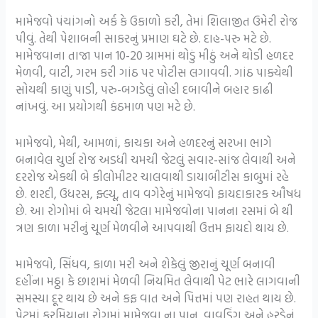
મામેજવો પંચાંગનો અર્ક કે ઉકાળો કરી, તેમાં શિલાજીત ઉમેરી રોજ
પીવું. તેથી પેશાબની સાકરનું પ્રમાણ ઘટે છે. દાહ-પરુ મટે છે.
મામેજવાના તાજા પાન 10-20 ગ્રામમાં થોડું મીઠું અને થોડી હળદર
મેળવી, વાટી, ગરમ કરી ગાંઠ પર પોટીસ લગાવવી. ગાંઠ પાક્યેથી
સોયથી કાણું પાડી, પરુ-બગડેલું લોહી દબાવીને બહાર કાઢી
નાંખવું. આ પ્રયોગથી કંઠમાળ પણ મટે છે.
મામેજવો, મેથી, આમળાં, કાચકા અને હળદરનું સરખા ભાગે
બનાવેલ ચુર્ણ રોજ અડધી ચમચી જેટલું સવાર-સાંજ લેવાથી અને
દરરોજ એકથી બે કીલોમીટર ચાલવાથી ડાયાબીટીસ કાબુમાં રહે
છે. શરદી, ઉધરસ, ફ્લ્યૂ, તાવ વગેરેનું મામેજવો ફાયદાકારક ઔષધ
છે. આ રોગોમાં બે ચમચી જેટલા મામેજવોના પાનના રસમાં બે થી
ત્રણ કાળા મરીનું ચૂર્ણ મેળવીને આપવાથી ઉત્તમ ફાયદો થાય છે.
મામેજવો, સિંધવ, કાળા મરી અને શેકેલું જીરાનું ચૂર્ણ બનાવી
દહીંના મઠ્ઠા કે છાશમાં મેળવી નિયમિત લેવાથી પેટ ભારે લાગવાની
સમસ્યા દૂર થાય છે અને કફ વાત અને પિત્તમાં પણ રાહત થાય છે.
પેટમાં કરમિયાના રોગમાં મામેજવા ના પાન, વાવડિંગ અને હરડેનું