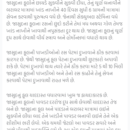
જાસુદના ફૂલોને છાયડે સુકવીને સુકવી દીધા, તેનું ચૂર્ણ બનાવીને
બરાબર માત્રામાં ખાંડ નાખીને 40 દિવસ સુધી 6 ગ્રામની માત્રામાં
સેવન કરવાથી પુરુષત્વ વધે છે. જેનાથી સેક્યુઅલ સ્ટેમિના વધે
છે. જાસુદના ફૂલના રસનો છુંદો કરીને તેમાં મધ અથવા ગોળ તેમજ
ખાંડ નાખીને ખાવાથી નપુસંકતા દુર થાય છે. જાસુદના ફૂલનું ચૂર્ણ
દૂધ સાથે લેવાથી વીર્ય સ્ત્રાવ અને હોર્મોન્સમાં વધારો થાય છે.
જાસુદના ફૂલની પાખડીઓનો રસ પેટમાં દુખાવાને ઠીક કરવામાં
કારગર છે. જેથી જાસુદનું ફૂલ પેટના દુખાવાથી છુટકારો અપાવી
શકે છે. પેટમાં દુખાવો થાય ત્યારે તેને ઠીક કરવા માટે 5 થી 10 મિલી
જાસુદના ફૂલની પાંખડીઓ અને તેનો રસ કાઢીને તેનું સેવન
કરવાથી પેટમાં દુખાવાથી રાહત મળે છે.
જાસુદનું ફૂલ યાદદાસ્ત વધારવામાં ખુબ જ ફાયદાકારક છે.
જાસુદના ફૂલનો પાવડર દરરોજ દૂધ સાથે લેવાથી યાદદાસ્ત તેજ
બને છે. જાસુદના ફૂલ અને પાંદડાને બરાબર માત્રામાં લઈને
સુકવીને લીધા બાદ તેને ખાંડીને પાવડર બનાવી લઈને તેને એક
શીશીમાં ભરી લેવો. એક ચમચી જેટલો આ પાવડર સવારે અને
સાંજે પીવાથી યાદશક્તિ વધે છે. આ એક કપની માત્રામાં એક કપ