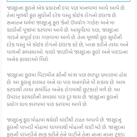
જાસૂદના ફૂલને એક પ્રકારની દવા પણ માનવામાં આવે આવે છે.
તેના મૂળથી ફૂલ સુધીની દરેક વસ્તુ કોઈક રોગનો ઇલાજ છે.
સનાતન ધર્મમાં જાસૂદનું ફૂલ જેનો ઉપયોગ ગણેશ અને મા
કાલીની પૂજામાં કરવામાં આવે છે. આયુર્વેદમાં પણ, જાસૂદના
ઝાડને સંપૂર્ણ દવા ગણવામાં આવે છે. તેના મૂળથી ફૂલ સુધીની
દરેક વસ્તુ એ કોઈક રોગનો ઇલાજ કરે છે, ખાસ કરીને ત્વચા અને
વાળની ​​સમસ્યાઓ. ચાલો જાણીએ જાસૂદના ફૂલો અને પાંદડાના
અનેક ફાયદાઓ વિશે.
જાસુદના ફૂલમાં વિટામીન સીની માત્રા પણ ભરપૂર પ્રમાણમાં હોય
છે. આ ફૂલનું શરબત અને ચા પણ બનાવીને પી શકાય છે. આમ
કરવાથી ત્વચા સંબંધિત અનેક રોગમાંથી છુટકારો મળે છે. આ
ઉપરાંત કરચલીની સમસ્યાં પણ દૂર થાય છે. જાસુદના ફૂલનો
પ્રયોગ ઘાવ ભરવામાં પણ કરવામાં આવે છે.
જાસુદનું ફૂલ મોઢામાં થયેલી ચાંદીથી રાહત અપાવે છે. જાસુદનું
ફૂલની પાખડી મોઢામાં ચાવવાથી મોઢાની ચાંદી મટે છે. જાસુદના
ફૂલની પાંખડીને સાફ કરીને તેને વાટીને તેના નાના નાના ટુકડા