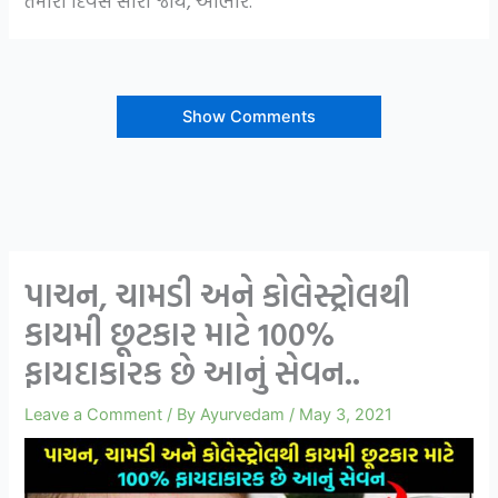
તમારો દિવસ સારો જાય, આભાર.
Show Comments
પાચન, ચામડી અને કોલેસ્ટ્રોલથી
કાયમી છૂટકાર માટે 100%
ફાયદાકારક છે આનું સેવન..
Leave a Comment
/ By
Ayurvedam
/
May 3, 2021