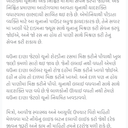
ખોરાકમા ચૂનોનો એક નિશ્ચિત માત્રામા સેવન કરવો જોઈએ. એક
નિશ્ચિત પ્રમાણમા આરોગવામા આવતા ચુનાથી યાદશક્તિ
વધારવામા લાભદાયી સાબિત થઇ શકે છે. એમોનિયાથી પીડાતા
વ્યક્તિ માટે આ ચુનાનો પાઉડર બહુજ ફાયદાકારક છે, તેને સવાર
માં ખાલી પેટે દાડમના જ્યૂસ સાથે ચુનાનું મિશ્રણ કરી સેવન કરવું
જોઈએ, અને જો રસ ના હોય તો પાણી સાથે મિશ્રણ કરી તેનું
સેવન કરી શકાય છે.
ઘઉંના દાણા જેટલો ચૂનો શેરડીના રસમાં મિક્ષ કરીને પીવાથી ખુબ
જલ્દી કમળો સારો થઇ જાય છે. જેની લંબાઈ નથી વધતી એમણે
ઘઉંના દાણા બરોબર ચૂનો રોજ દહીંમાં મિક્ષ કરીને ખાવો જોઈએ.
દહીં ન હોય તો દાળમાં મિક્ષ કરીને ખાઓ. અને દાળ પણ ન હોય
તો પાણીમાં મિક્ષ કરીને પીવો. ચુનાથી લંબાઈ વધવાની સાથે સાથે
યાદશક્તિ પણ વધે છે.જે બાળકોની ઊંચાઈ વધતી નથી તેમણે
ઘઉંના દાણા જેટલો ચૂનો નિયમિત ખવડાવવો.
મિત્રો, આવીજ સ્વાસ્થ્ય અને આયુર્વેદ ઉપચાર વિશે માહિતી
મેળવવા માટે નીચેનું લાઇક બટન દબાવી લાઈક કરો જેથી દરેક
જીવન જરૂરી અને કામ ની માહિતી તમને દરરોજ મળી શકે છે,