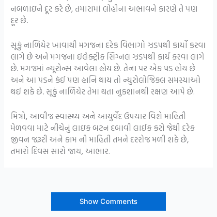
નબળાઇને દૂર કરે છે, તમારામાં લોહીના અભાવને કારણે તે પણ
દૂર છે.
સૂકું નાળિયેર ખાવાથી મગજના દરેક વિભાગો ઝડપથી કાર્યો કરવા
લાગે છે અને મગજના ઈલેક્ટ્રીક સિગ્નલ ઝડપથી કાર્ય કરવા લાગે
છે. મગજમાં ન્યૂરોન્સ આવેલા હોય છે. તેના પર એક પડ હોય છે
અને આ પડને કંઈ પણ હાનિ થાય તો ન્યુરોલોજિકલ સમસ્યાઓ
થઈ શકે છે. સૂકું નાળિયેર તેમાં થતા નુકશાનથી રક્ષણ આપે છે.
મિત્રો, આવીજ સ્વાસ્થ્ય અને આયુર્વેદ ઉપચાર વિશે માહિતી
મેળવવા માટે નીચેનું લાઇક બટન દબાવી લાઈક કરો જેથી દરેક
જીવન જરૂરી અને કામ ની માહિતી તમને દરરોજ મળી શકે છે,
તમારો દિવસ સારો જાય, આભાર.
Show Comments