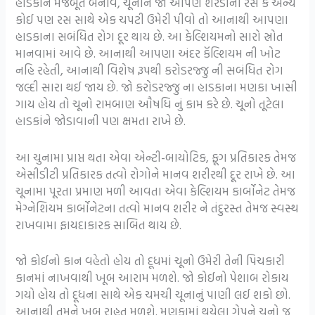
હાડકાંને મજબૂત બનાવ, ચૂનાને જો આપણે શેરડીનો રસ કે અન્ય
કોઈ પણ રસ સાથે એક ચપટી ઉમેરી પીવો તો આનાથી આપણા
હાડકાના સબંધિત રોગ દૂર થાય છે. આ કેલ્શિયમનો સારો સ્રોત
માનવામાં આવે છે. આનાથી આપણા અંદર કૅલ્શિયમ ની ખોટ
નહિ રહેતી, આનાથી વિશેષ રૂપથી કરોડરજ્જુ ની સબંધિત રોગ
જલ્દી સારા થઈ જાય છે. જો કરોડરજ્જુ ના હાડકાના મણકા ખાસી
ગાય હોય તો ચૂનો રામબાણ ઔષધિ નું કામ કરે છે. ચૂનો તૂટેલા
હાડકાંને જોડાવાની પણ ક્ષમતા રાખે છે.
આ ચુનામા પ્રાપ્ત થતા એવા એન્ટી-બાયોટિક, ફૂગ પ્રતિકારક તેમજ
એસીડીટી પ્રતિકારક તત્વો રોગોને માનવ શરીરથી દૂર રાખે છે. આ
ચૂનામા પૂરતા પ્રમાણ મળી આવતા એવા કેલ્શિયમ કાર્બોનેટ તેમજ
મેગ્નેશિયમ કાર્બોનેટના તત્વો માનવ શરીર ને તંદુરસ્ત તેમજ સ્વસ્થ
રાખવામા ફાયદાકારક સાબિત થાય છે.
જો કોઈનો કાન વહેતો હોય તો દૂધમાં ચૂનો ઉમેરી તેની પિચકારી
કાનમાં નાખવાથી ખૂબ આરામ મળશે. જો કોઈનો પેશાબ રોકાય
ગયો હોય તો દૂધના સાથે એક ચમચી ચૂનાનું પાણી લઈ શકો છો.
આનાથી તમને ખૂબ રાહત મળશે. મણકામાં થયેલા ગેપને ચૂનો જ