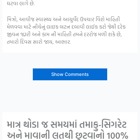
ઘટવા લાગે છે.
મિત્રો, આવીજ સ્વાસ્થ્ય અને આયુર્વેદ ઉપચાર વિશે માહિતી
મેળવવા માટે નીચેનું લાઇક બટન દબાવી લાઈક કરો જેથી દરેક
જીવન જરૂરી અને કામ ની માહિતી તમને દરરોજ મળી શકે છે,
તમારો દિવસ સારો જાય, આભાર.
Show Comments
માત્ર થોડા જ સમયમાં તમાકુ-સિગરેટ
અને માવાની લતથી છૂટવાનો 100%