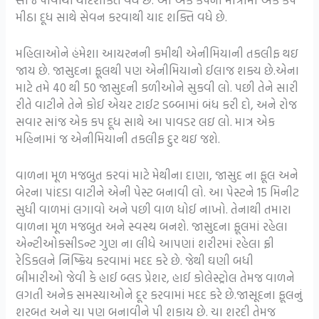
મીઠા દૂધ સાથે સેવન કરવાથી યાદ શક્તિ વધે છે.
મહિલાઓને હંમેશા આયરનની કમીથી એનીમિયાની તકલીફ થઇ
જાય છે. જાસુદના ફૂલથી પણ એનીમિયાનો ઈલાજ શક્ય છે.એના
માટે તમે 40 થી 50 જાસુદની કળીઓને સુકવી લો. પછી તેને સારી
રીતે વાટીને તેને કોઈ એયર ટાઈટ ડબ્બામાં બંધ કરી દો, અને રોજ
સવાર સાંજ એક કપ દૂધ સાથે આ પાવડર લઇ લો. માત્ર એક
મહિનામાં જ એનીમિયાની તકલીફ દુર થઇ જશે.
વાળના મૂળ મજબુત કરવાં માટે મેથીના દાણા, જાસુદ ના ફૂલ અને
બેરના પાંદડા વાટીને એની પેસ્ટ બનાવી લો. આ પેસ્ટને 15 મિનીટ
સુધી વાળમાં લગાવો અને પછી વાળ ધોઈ નાખો. તેનાથી તમારા
વાળના મૂળ મજબુત અને સ્વસ્થ બનશે. જાસુદના ફૂલમાં રહેલા
એન્ટીઓક્સીડન્ટ ગુણ ના લીધે આપણાં શરીરમાં રહેલા ફ્રી
રેડિકલને નિષ્ક્રિય કરવામાં મદદ કરે છે. જેથી ઘણી બધી
બીમારીઓ જેવી કે હાઈ બ્લડ પ્રેશર, હાઈ કોલેસ્ટ્રોલ તેમજ વાળને
લગતી અનેક સમસ્યાઓને દૂર કરવામાં મદદ કરે છે.જાસૂદના ફૂલનું
શરબત અને ચા પણ બનાવીને પી શકાય છે. ચા શરદી તેમજ