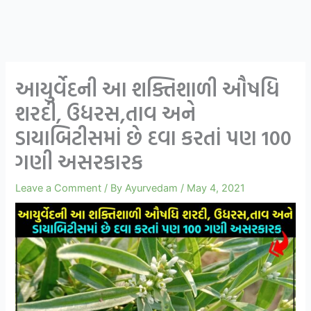
આયુર્વેદની આ શક્તિશાળી ઔષધિ
શરદી, ઉધરસ,તાવ અને
ડાયાબિટીસમાં છે દવા કરતાં પણ 100
ગણી અસરકારક
Leave a Comment
/ By
Ayurvedam
/
May 4, 2021