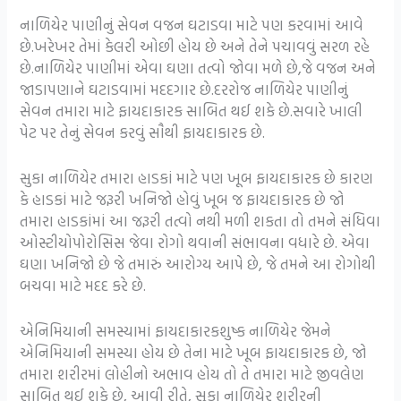
નાળિયેર પાણીનું સેવન વજન ઘટાડવા માટે પણ કરવામાં આવે
છે.ખરેખર તેમાં કેલરી ઓછી હોય છે અને તેને પચાવવું સરળ રહે
છે.નાળિયેર પાણીમાં એવા ઘણા તત્વો જોવા મળે છે,જે વજન અને
જાડાપણાને ઘટાડવામાં મદદગાર છે.દરરોજ નાળિયેર પાણીનું
સેવન તમારા માટે ફાયદાકારક સાબિત થઈ શકે છે.સવારે ખાલી
પેટ પર તેનું સેવન કરવું સૌથી ફાયદાકારક છે.
સુકા નાળિયેર તમારા હાડકાં માટે પણ ખૂબ ફાયદાકારક છે કારણ
કે હાડકાં માટે જરૂરી ખનિજો હોવું ખૂબ જ ફાયદાકારક છે જો
તમારા હાડકાંમાં આ જરૂરી તત્વો નથી મળી શકતા તો તમને સંધિવા
ઓસ્ટીયોપોરોસિસ જેવા રોગો થવાની સંભાવના વધારે છે. એવા
ઘણા ખનિજો છે જે તમારું આરોગ્ય આપે છે, જે તમને આ રોગોથી
બચવા માટે મદદ કરે છે.
એનિમિયાની સમસ્યામાં ફાયદાકારકશુષ્ક નાળિયેર જેમને
એનિમિયાની સમસ્યા હોય છે તેના માટે ખૂબ ફાયદાકારક છે, જો
તમારા શરીરમાં લોહીનો અભાવ હોય તો તે તમારા માટે જીવલેણ
સાબિત થઈ શકે છે, આવી રીતે, સુકા નાળિયેર શરીરની