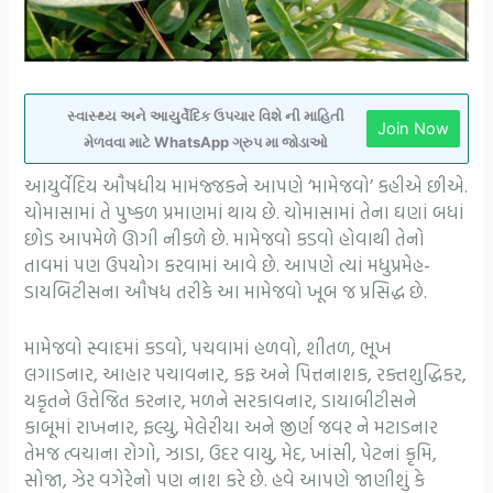
સ્વાસ્થ્ય અને આયુર્વેદિક ઉપચાર વિશે ની માહિતી
Join Now
મેળવવા માટે WhatsApp ગ્રુપ મા જોડાઓ
આયુર્વેદિય ઔષધીય મામંજ્જકને આપણે ‘મામેજવો’ કહીએ છીએ.
ચોમાસામાં તે પુષ્કળ પ્રમાણમાં થાય છે. ચોમાસામાં તેના ઘણાં બધાં
છોડ આપમેળે ઊગી નીકળે છે. મામેજવો કડવો હોવાથી તેનો
તાવમાં પણ ઉપયોગ કરવામાં આવે છે. આપણે ત્યાં મધુપ્રમેહ-
ડાયબિટીસના ઔષધ તરીકે આ મામેજવો ખૂબ જ પ્રસિદ્ધ છે.
મામેજવો સ્વાદમાં કડવો, પચવામાં હળવો, શીતળ, ભૂખ
લગાડનાર, આહાર પચાવનાર, કફ અને પિત્તનાશક, રક્તશુદ્ધિકર,
યકૃતને ઉત્તેજિત કરનાર, મળને સરકાવનાર, ડાયાબીટીસને
કાબૂમાં રાખનાર, ફલ્યુ, મેલેરીયા અને જીર્ણ જવર ને મટાડનાર
તેમજ ત્વચાના રોગો, ઝાડા, ઉદર વાયુ, મેદ, ખાંસી, પેટનાં કૃમિ,
સોજા, ઝેર વગેરેનો પણ નાશ કરે છે. હવે આપણે જાણીશું કે