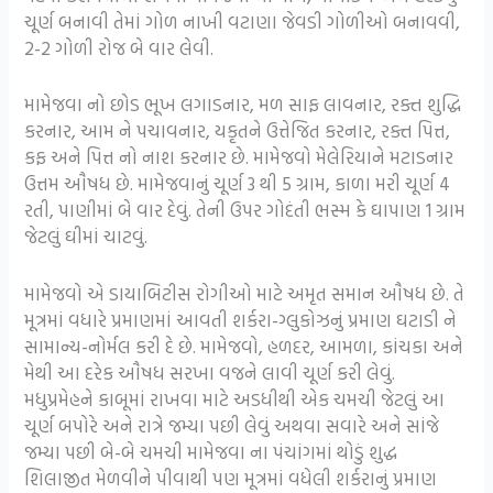
ચૂર્ણ બનાવી તેમાં ગોળ નાખી વટાણા જેવડી ગોળીઓ બનાવવી,
2-2 ગોળી રોજ બે વાર લેવી.
મામેજવા નો છોડ ભૂખ લગાડનાર, મળ સાફ લાવનાર, રક્ત શુદ્ધિ
કરનાર, આમ ને પચાવનાર, યકૃતને ઉત્તેજિત કરનાર, રક્ત પિત્ત,
કફ અને પિત્ત નો નાશ કરનાર છે. મામેજવો મેલેરિયાને મટાડનાર
ઉત્તમ ઔષધ છે. મામેજવાનું ચૂર્ણ 3 થી 5 ગ્રામ, કાળા મરી ચૂર્ણ 4
રતી, પાણીમાં બે વાર દેવું. તેની ઉપર ગોદંતી ભસ્મ કે ઘાપાણ 1 ગ્રામ
જેટલું ઘીમાં ચાટવું.
મામેજવો એ ડાયાબિટીસ રોગીઓ માટે અમૃત સમાન ઔષધ છે. તે
મૂત્રમાં વધારે પ્રમાણમાં આવતી શર્કરા-ગ્લુકોઝનું પ્રમાણ ઘટાડી ને
સામાન્ય-નોર્મલ કરી દે છે. મામેજવો, હળદર, આમળા, કાંચકા અને
મેથી આ દરેક ઔષધ સરખા વજને લાવી ચૂર્ણ કરી લેવું.
મધુપ્રમેહને કાબૂમાં રાખવા માટે અડધીથી એક ચમચી જેટલું આ
ચૂર્ણ બપોરે અને રાત્રે જમ્યા પછી લેવું અથવા સવારે અને સાંજે
જમ્યા પછી બે-બે ચમચી મામેજવા ના પંચાંગમાં થોડું શુદ્ધ
શિલાજીત મેળવીને પીવાથી પણ મૂત્રમાં વધેલી શર્કરાનું પ્રમાણ