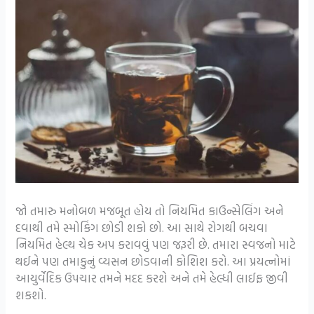
જો તમારુ મનોબળ મજબૂત હોય તો નિયમિત કાઉન્સેલિંગ અને
દવાથી તમે સ્મોકિંગ છોડી શકો છો. આ સાથે રોગથી બચવા
નિયમિત હેલ્થ ચેક અપ કરાવવું પણ જરૂરી છે. તમારા સ્વજનો માટે
થઈને પણ તમાકુનું વ્યસન છોડવાની કોશિશ કરો. આ પ્રયત્નોમાં
આયુર્વેદિક ઉપચાર તમને મદદ કરશે અને તમે હેલ્ધી લાઈફ જીવી
શકશો.