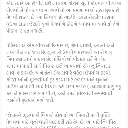
હોય ત્યારે આ રોગીને ઘઉં ના દાણા જેટલો ચૂનો કોઇપણ પીણાં મા
ભેળવી ને પીવડાવવા મા આવે તો આ કમળા માં થી તુરંત છુટકારો
મેળવી શકાય છે. આ સિવાય જો અડધો ગ્લાસ શેરડીના રસમાં
ઘઉંના દાણા જેટલો ચૂનો મેળવીને કોઈને આપવામા આવે તો તેને
પીડામા રાહત મળે છે.
પોલિયો એ એક લીવરની બિમાર છે, જેમાં ચામડી, આખો અને
નખ પીડા થઈ જાય છે, ચુના નો ઉપયોગ કરવાથી આ રોગ નું
નિવારણ લાવી શકાય છે, પોલિયો થી પીડાતા દર્દી ને એક
ગ્લાસમાં પાણી સાથે મિશ્રણ કરી આપવાથી રોગ નું નિવારણ
લાવી શકાય છે, અને તેનો રોજ સવારે વહેલા ઉપયોગ કરવો.
ફોલ્લીઓની મુશ્કેલીઓ દૂર કરવા માટે હળદર અને ચુનાનો
પાઉડર ને પાણી સાથે મિશ્રણ કરી ગરમ કરી લો, ત્યારબાદ થોડું ઠંડુ
કરી ને ફોલ્લા પર લગાવી દો, અને તમને ફોલ્લાની સમસ્યાથી
જલ્દીથી છુટકારો મળી જશે.
જો તમને ભૂલવાની બિમારી હોય તો આ બિમારી માંથી મુક્તિ
મેળવવા માટે ચૂનો ઘણી મદદ કરી શકે તેમ છે. આ માટે નિયમિત