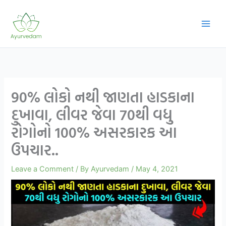
Skip
to
content
90% લોકો નથી જાણતા હાડકાના
દુખાવા, લીવર જેવા 70થી વધુ
રોગોનો 100% અસરકારક આ
ઉપચાર..
Leave a Comment
/ By
Ayurvedam
/
May 4, 2021