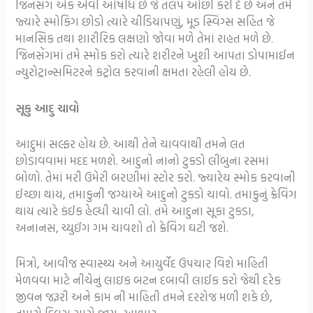
જિનસેંગ એક એવી ઔષધિ છે જે તલપ ઓછી કરી દે છે અને તમે
જ્યારે સ્મોકિંગ છોડો ત્યારે ચીડિયાપણું, મૂડ સ્વિંગ્સ સહિત જે
માનસિક તથા શારીરિક લક્ષણો જોવા મળે તેમાં રાહત મળે છે.
જિનસેંગમાં તમે સ્મોક કરો ત્યારે શરીરને ખુશી આપતા ડોપામાઈન
ન્યુરોટ્રાન્સમિટરને કંટ્રોલ કરવાની ક્ષમતા રહેલી હોય છે.
સૂકુ આદુ ચાવો
આદુમાં સલ્ફર હોય છે. આથી તેને ચાવવાથી તમને લત
છોડાવવામાં મદદ મળશે. આદુનો નાનો ટુકડો લીંબુના રસમાં
બોળો. તેમાં મરી ઉમેરી બરણીમાં સ્ટોર કરો. જ્યારેય સ્મોક કરવાની
ઈચ્છા થાય, તમાકુની જગ્યાએ આદુનો ટુકડો ચાવો. તમાકુનું ક્રેવિંગ
થાય ત્યારે કંઈક હેલ્ધી ચાવી લો. તમે આદુના સૂકા ટુકડા,
અનાનસ, ચ્યુઈંગ ગમ ચાવશો તો ક્રેવિંગ ઘટી જશે.
મિત્રો, આવીજ સ્વાસ્થ્ય અને આયુર્વેદ ઉપચાર વિશે માહિતી
મેળવવા માટે નીચેનું લાઇક બટન દબાવી લાઈક કરો જેથી દરેક
જીવન જરૂરી અને કામ ની માહિતી તમને દરરોજ મળી શકે છે,