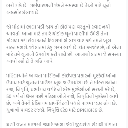
ભરી શકે છે. ગર્ભધારણની જેમને સમસ્યા છે તેઓ માટે ચૂનો
અક્સીર ઈલાજ છે.
જો મોઢામાં છાલા પડી જાય તો કોઈ પણ વસ્તુનો સ્વાદ નથી
આવતો. આના માટે તમારે થોડોક ચૂનો પાણીમાં ઉમેરી તેના
કોગળા કરી લેવા આને દિવસમાં બે ત્રણ વાર કરો તમને ખૂબ
રાહત મળશે. જો દાંતમાં ઠંડુ ગરમ લાગે છે. દાંત કમજોર છે, તો એના
માટે તમે ચૂનાનો ઉપયોગ કરી શકો છો. આનાથી દાંતમાં જે સમસ્યા
આવી રહી છે તે નહિ આવે.
મહિલાઓને આવતા માસિકની કોઈપણ પ્રકારની મુશ્કેલીઓના
ઉપાય માટે ચુનાનો પાઉડર ખૂબ જ ઉપયોગી છે, તે મહિલાઓના
રજા, નિવૃત્તિ, ઘર્ભાશય વગેરે ની દરેક મુશ્કેલીઓ સરખી કરે છે,
50 વર્ષ ની ઉંમર પછી મહિલાઓને રજો, નિવૃત્તિની મુશ્કેલી આવે
છે, અને તેમને કેલ્શિયમ કાર્બોનેટની વધારે માત્રમાં જરૂર હોય છે,
ચુનાનો પાવડર રજ્જો, નિવૃત્તિ દરેક માટે ફાયદાકારક છે.
ઘણી વખત માણસો જયારે કમળા જેવી જીવલેણ રોગથી પીડાતા