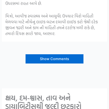
ઉધરસમાં રાહત આપે છે.
મિત્રો, આવીજ સ્વાસ્થ્ય અને આયુર્વેદ ઉપચાર વિશે માહિતી
મેળવવા માટે નીચેનું લાઇક બટન દબાવી લાઈક કરો જેથી દરેક
જીવન જરૂરી અને કામ ની માહિતી તમને દરરોજ મળી શકે છે,
તમારો દિવસ સારો જાય, આભાર.
Show Comments
ક્ષય, દમ-શ્વાસ, તાવ અને
ડાયાબિટીસથી જલ્દી છુટકારો