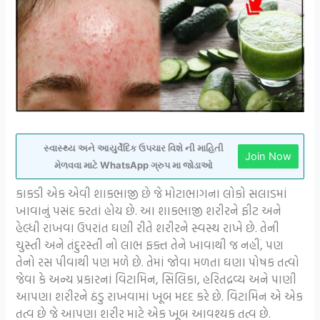
સ્વાસ્થ્ય અને આયુર્વેદિક ઉપચાર વિશે ની માહિતી
Join Now
મેળવવા માટે WhatsApp ગ્રુપ મા જોડાઓ
કાકડી એક એવી શાકભાજી છે જે મોટાભાગના લોકો સલાડમાં
ખાવાનું પસંદ કરતાં હોય છે. આ શાકભાજી શરીરને ફીટ અને
હેલ્ધી રાખવા ઉપરાંત ઘણી રીતે શરીરને સ્વસ્થ રાખે છે. તેની
ચુસ્તી અને તંદુરસ્તી નો લાભ ફક્ત તેને ખાવાથી જ નહીં, પણ
તેનો રસ પીવાથી પણ મળે છે. તેમાં જોવા મળતા ઘણા પોષક તત્વો
જેવા કે અન્ય પ્રકારનાં વિટામિન, સિલિકા, હરિતદ્રવ્ય અને પાણી
આપણા શરીરને ઠંડુ રાખવામાં ખૂબ મદદ કરે છે. વિટામિન એ એક
તત્વ છે જે આપણા શરીર માટે એક ખૂબ આવશ્યક તત્વ છે.