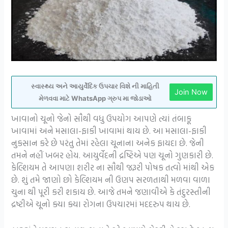
સ્વાસ્થ્ય અને આયુર્વેદિક ઉપચાર વિશે ની માહિતી
Join Now
મેળવવા માટે WhatsApp ગ્રુપ મા જોડાઓ
ખાવાનો ચૂનો જેનો સૌથી વધુ ઉપયોગ આપણે ત્યાં તંબાકૂ
ખાવામાં અને મસાલા-ફાકી ખાવામાં થાય છે. આ મસાલા-ફાકી
નુકસાન કરે છે પરંતુ તેમાં રહેલા ચૂનાના અનેક ફાયદા છે. જેની
તમને નહીં ખબર હોય. આયુર્વેદની દ્રષ્ટિએ પણ ચૂનો ગુણકારી છે.
કેલ્શિયમ તે આપણા શરીર ના સૌથી જરૂરી પોષક તત્વો માંથી એક
છે. શું તમે જાણો છો કેલ્શિયમ ની ઉણપ સરળતાથી મળવા વાળા
ચુના થી પૂરી કરી શકાય છે. આજે તમને જણાવીએ કે તંદુરસ્તીની
દ્રષ્ટીએ ચૂનો ક્યા ક્યા રોગના ઉપચારમાં મદદરુપ થાય છે.