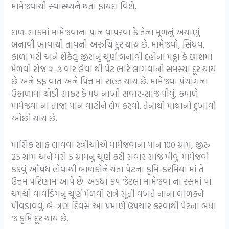
મામેજવાથી સ્વાસ્થ્યને થતા ફાયદા વિશે.
દાળ-શાકમાં મામેજવાના પાન વાપરવા કે તેના મૂળનું અથાણું
બનાવી ખાવાથી તાવની અરુચિ દુર થાય છે. મામેજવો, સિંધવ,
કાળા મરી અને શેકેલું જીરાનું ચૂર્ણ બનાવી દહીંના મઠ્ઠા કે છાશમાં
મેળવી રોજ ૨-૩ વાર લેવા થી પેટ ભારે લાગવાની સમસ્યા દૂર થાય
છે અને કફ વાત અને પિત્ત માં રાહત થાય છે. મામેજવા પંચાંગના
ઉકાળામાં થોડી સાકર કે મધ નાખી સવાર-સાંજ પીવું, કપાળે
મામેજવા ના તાજા પાન વાટીને લેપ કરવો. તેનાથી માથાનો દુખાવો
ઓછો થાય છે.
માસિક સાફ લાવવા સ્ત્રીઓએ મામેજવાના પાન 100 ગ્રામ, જીરું
25 ગ્રામ અને મરી 5 ગ્રામનું ચૂર્ણ કરી સવાર સાંજ પીવું. મામેજવો
કડવું ઔષધ હોવાથી બાળકોને થતા પેટના કૃમિ-કરમિયા માં તે
ઉત્તમ પરિણામ આપે છે. અડધા કપ જેટલા મામેજવા ના રસમાં પા
ચમચી વાવડિંગનું ચૂર્ણ મેળવી રાત્રે સૂતી વખતે નાના બાળકને
પીવડાવવું. બે-ત્રણ દિવસ આ પ્રમાણે ઉપચાર કરવાથી પેટના બધા
જ કૃમિ દૂર થાય છે.