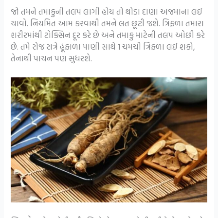
જો તમને તમાકુની તલપ લાગી હોય તો થોડા દાણા અજમાના લઈ
ચાવો. નિયમિત આમ કરવાથી તમને લત છૂટી જશે. ત્રિફળા તમારા
શરીરમાંથી ટોક્સિન દૂર કરે છે અને તમાકુ માટેની તલપ ઓછી કરે
છે. તમે રોજ રાત્રે હૂંફાળા પાણી સાથે 1 ચમચી ત્રિફળા લઈ શકો,
તેનાથી પાચન પણ સુધરશે.