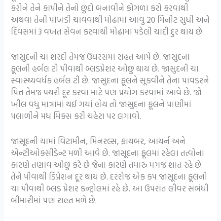
કરીને તેને કાપીને તેનો છુંદો બનાવીને કોગળા કરો કરવાથી
અથવા તેની પાંખડી ચાવવાથી મોઢામાં આવું 20 મિનીટ સુધી અને
દિવસમાં 3 વખત સેવન કરવાથી મોઢામાં પડેલી ચાંદી દુર થાય છે.
જાસુદની ચા શરદી તેમજ ઉધરસમાં રાહત આપે છે. જાસુદના
ફૂલની હર્બલ ટી પીવાથી બ્લડપ્રેશર ઓછું થાય છે. જાસુદની ચા
સ્વાસ્થ્યવર્ધક હર્બલ ટી છે. જાસુદના ફૂલને સૂકવીને તેના પાવડરને
પિત્ત તેમજ પથરી દૂર કરવા માટે પણ પ્રયોગ કરવામાં આવે છે. જો
ખીલ વધુ માત્રામાં થઈ ગયાં હોય તો જાસુદના ફૂલને પાણીમાં
પલાળીને મધ મિક્સ કરી ચહેરા પર લગાવો.
જાસૂદની ચામાં વિટામીન, મિનરલ્સ, ફાયબર, આયર્ન અને
એન્ટીઓક્સીડેન્ટ મળી આવે છે. જાસૂદના ફૂલમાં રહેલા તત્વોના
કારણે તણાવ ઓછું કરે છે જેના કારણે તમારું મગજ શાંત રહે છે.
તેને પીવાથી ડિપ્રેશન દૂર થાય છે. દરરોજ એક કપ જાસૂદના ફૂલની
ચા પીવાથી બ્લડ પ્રેશર કન્ટ્રોલમાં રહે છે. આ ઉપરાંત લીવર સંબંધી
બીમારીમાં પણ રાહત મળે છે.