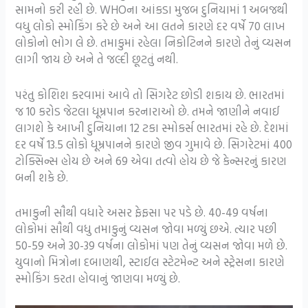
સામનો કરી રહી છે. WHOના આંકડા મુજબ દુનિયામાં 1 અબજથી
વધુ લોકો સ્મોકિંગ કરે છે અને આ લતને કારણે દર વર્ષે 70 લાખ
લોકોનો ભોગ લે છે. તમાકુમાં રહેલા નિકોટિનને કારણે તેનું વ્યસન
લાગી જાય છે અને તે જલ્દી છૂટતું નથી.
પરંતુ કોશિશ કરવામાં આવે તો સિગરેટ છોડી શકાય છે. ભારતમાં
જ 10 કરોડ જેટલા ધૂમ્રપાન કરનારાઓ છે. તમને જાણીને નવાઈ
લાગશે કે આખી દુનિયાના 12 ટકા સ્મોકર્સ ભારતમાં રહે છે. દેશમાં
દર વર્ષે 13.5 લોકો ધૂમ્રપાનને કારણે જીવ ગુમાવે છે. સિગરેટમાં 400
ટોક્સિન્સ હોય છે અને 69 એવા તત્વો હોય છે જે કેન્સરનું કારણ
બની શકે છે.
તમાકુની સૌથી વધારે અસર ફેફસા પર પડે છે. 40-49 વર્ષના
લોકોમાં સૌથી વધુ તમાકુનું વ્યસન જોવા મળ્યું છએ. ત્યાર પછી
50-59 અને 30-39 વર્ષના લોકોમાં પણ તેનું વ્યસન જોવા મળે છે.
યુવાનો મિત્રોના દબાણથી, સ્ટાઈલ સ્ટેટમેન્ટ અને સ્ટ્રેસના કારણે
સ્મોકિંગ કરતા હોવાનું જાણવા મળ્યું છે.