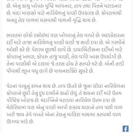
છે. એનું કાચુ ખોપરું પુષ્ટિ આપનાર, તાવ તથા પિત્તને મટાડનાર
છે. માંદા માણસો માટે નારિયેળનું પાણી ઉપકારક છે. કોપરામાંથી
બનતું તેલ વાળમાં ઘસવાથી વાળની વૃદ્ધિ થાય છે.
ભારતમાં લોકો રસોઈમાં પણ ખોપરાનું તેલ વાપરે છે. બ્લડપ્રેશરના
દર્દી માટે તાજા નારિયેળનું પાણી ઘણી જ સારી દવા છે. એ ગરમીને
ઓછી કરે છે. પેશાબ છૂટથી લાવે છે. ડાયાબિટીસના દર્દીઓ માટે
કોપરાનું ખમણ, કોપરું તાજું પાણી, તેલ વગેરે ખાસ ઉપયોગી છે.
તેના પાણીથી એ દરદમાં જે તરસ હોય તે સત્ત્વરે મટે છે. એની તાડી
પીવાથી ભૂખ વધુ લાગે છે પાચનશક્તિ સુધરે છે.
પેટનાં વાયુનું શમન થાય છે. તાવ ઊતરે છે જૂના લીલા નારિયેળના
કોપરાને છૂંદી તેનું દૂધ દાબીને કાઢી લેવું. તે ક્ષયના દર્દી માટે ઉત્તમ
પૌષ્ટિક ખોરાક છે. મંદાગ્નિને મટાડવા નારિયેળ ઉત્તમ દવા છે.
મેલેરિયામાં પણ એનું પાણી આપી શકાય ઘણાને તાવ પછી વાળ
ખરી જાય તેવે વખતે એનાં તેલનું માલિશ માથામાં કરવાથી વાળ
ઊગવા માંડે છે.