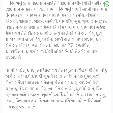
નારિયેળનું છીણ 150 ગ્રામ લઈ તેને 100 ગ્રામ ઘીમાં શેકી પછી તેમાં
200 ગ્રામ સાકર તથા 750 ગ્રામ નારિયેળનું પાણી નાખી ઘાટો પાક
તૈયાર કરવો. ત્યાર બાદ તેમાં ધાણાપીપર, નાગરમોથ, વંશલોચન,
એલચી, જાયફળ, બદામ, ચારોળી, વાવડીંગ, સૂંઠ, જીરું, શાહજીરું,
તજ, તમાલપત્ર તથા નાગકેસર એ દરેક પાંચ પાંચ ગ્રામ તથા સહેજ
કેસર લઈ તેને રીતસર ખાંડી નાખવું અને એ રીતે બનાવેલું ચૂર્ણ
ઘાટા પાકમાં નાખી દેવું, પછી ચાસણી બનાવી તેમાં રાખવું. આ
રીતે બનાવેલા પાકના સેવનથી ક્ષય, મંદાગ્નિ, રક્તપિત્ત,
અમ્લપિત્તમાં અકસીર ઉપયોગી નીવડે છે. એ નેત્રરોગમાં પણ
વપરાય છે.
પાણી સાથેનું આખું નારિયેળ લઈ તેના મુખમાં છિદ્ર પાડી તેમાં મીઠું
ભરી બહાર માટી ચોપડી સૂકવી છાણાના દેવતા પર મૂકવું પછી
રીતસર તૈયાર થાય ત્યાર તેનું ચૂર્ણ તૈયાર રાખવું. વાપરતી વેળા
થરનું ચૂર્ણ પણ કામમાં લેવું. આ રીતે બનાવેલું ચૂર્ણથી વાત, પિત્ત,
કફ તથા અનેક જાતના શૂળની વ્યાધિઓ મટે છે. આ ઉપરાંત પાંડુ,
જ્વર, પિત્ત, ક્ષય તથા પિત્તના તમામ વ્યાધિઓ માટે નારિયેળની
બનાવટ વપરાય છે.