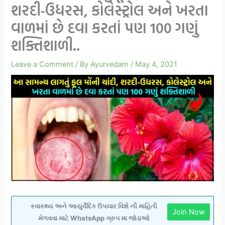
શરદી-ઉધરસ, કોલેસ્ટ્રોલ અને ખરતા
વાળમાં છે દવા કરતાં પણ 100 ગણું
શક્તિશાળી..
Leave a Comment
/ By
Ayurvedam
/
May 4, 2021
સ્વાસ્થ્ય અને આયુર્વેદિક ઉપચાર વિશે ની માહિતી
Join Now
મેળવવા માટે WhatsApp ગ્રુપ મા જોડાઓ