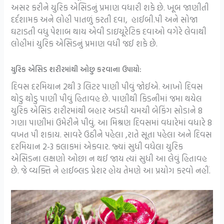
અસર કરીને યુરિક એસિડનું પ્રમાણ વધારી શકે છે. ખૂબ જાણીતી
દર્દશામક અને લોહી પાતળું કરતી દવા, હાઈબી.પી અને સોજા
ઘટાડતી વધુ પેશાબ થાય એવી ડાઇયૂરેટિક દવાઓ વગેરે લેવાથી
લોહીમાં યુરિક એસિડનું પ્રમાણ વધી જઈ શકે છે.
યુરિક એસિડ શરીરમાંથી ઓછુ કરવાના ઉપાયો:
દિવસ દરમિયાન 2થી 3 લિટર પાણી પીવું જોઈએ. આખો દિવસ
થોડુ થોડુ પાણી પીવું હિતાવહ છે. પાણીથી કિડનીમાં જમા થયેલ
યુરિક એસિડ શરીરમાંથી બહાર અડધી ચમચી બેકિંગ સોડાને 8
ગણા પાણીમાં ઉમેરીને પીવું. આ મિશ્રણ દિવસમાં વધારેમાં વધારે 8
વખત પી શકાય. સાવરે ઉઠીને પહેલા ,રાતે સૂતા પહેલા અને દિવસ
દરમિયાન 2-3 કલાકમાં એકવાર. જ્યાં સુધી વધેલા યુરિક
એસિડના લક્ષણો ઓછા ન થઈ જાય ત્યાં સુધી આ લેવું હિતાવહ
છે. જે વ્યક્તિ ને હાઈબ્લડ પ્રેશર હોય તેમણે આ પ્રયોગ કરવો નહીં.