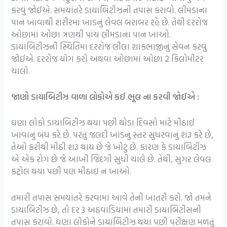
કરવું જોઈએ. સમયાંતરે ડાયાબિટીઝની તપાસ કરાવો. લીમડાના
પાન ખાવાથી શરીરમાં ખાંડનું લેવલ બરાબર રહે છે. તેથી દરરોજ
ઓછામાં ઓછા ત્રણથી પાંચ લીમડાના પાન ખાઓ.
ડાયાબિટીઝની સ્થિતિમાં દરરોજ લીલા શાકભાજીનું સેવન કરવું
જોઈએ. દરરોજ યોગ કરો અથવા ઓછામાં ઓછા 2 કિલોમીટર
ચાલો.
જાણો ડાયાબિટીઝ વાળા લોકોએ કઈ ભૂલ ના કરવી જોઈએ :
ઘણા લોકો ડાયાબિટીઝ થયા પછી થોડા દિવસો માટે મીઠાઈ
ખાવાનું બંધ કરે છે. પરંતુ જલદી ખાંડનું સ્તર સુધરવાનું શરૂ કરે છે,
તેઓ ફરીથી મીઠી શરૂ થાય છે જે ખોટું છે. કારણ કે ડાયાબિટીઝ
એ એક રોગ છે જે આખી જિંદગી સુધી ચાલે છે. તેથી, સુગર લેવલ
કંટ્રોલ થયા પછી પણ મીઠાઇ ન ખાઓ.
તમારી તપાસ સમયાંતરે કરવામાં આવે તેની ખાતરી કરો. જો તમને
ડાયાબિટીઝ છે, તો દર 3 અઠવાડિયામાં તમારી ડાયાબિટીસની
તપાસ કરાવો. ઘણા લોકોને ડાયાબિટીઝ થયા પછી પરીક્ષણ મળતું