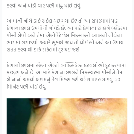
કરવી અને થોડી વાર પછી મોઢું ધોઈ લેવું.
આંખની નીચે ડાર્ક સર્કલ થઇ ગયા છે? તો આ સમસ્યામાં પણ
કેળાના છાલ ઉપયોગી નીવડે છે. આ માટે કેળાના છાલને બ્લેંડરમાં
પીસી લેવી અને તેમાં એલોવેરે જેલ મિક્સ કરી આંખની નીચેના
ભાગમાં લગાડવી. જ્યારે સુકાઈ જાય તો ધોઈ લો અને આ ઉપાય
સતત કરવાથી ડાર્ક સર્કલમાં દૂર થઇ જશે.
કેળાની છાલમાં રહેલા એન્ટી ઑક્સિડેન્ટ કરચલીઓ દૂર કરવામાં
મદદરૂપ બને છે. આ માટે કેળાના છાલને મિક્સ્ચરમાં પીસીને તેમાં
બે નાની ચમચી બદામનું તેલ મિક્સ કરી ચહેરા પર લગાડવું. 20
મિનિટ પછી ધોઈ લેવું.