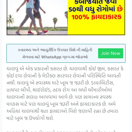
સ્વાસ્થ્ય અને આયુર્વેદિક ઉપચાર વિશે ની માહિતી
Join Now
મેળવવા માટે WhatsApp ગ્રુપ મા જોડાઓ
ચાલવું એ એક પ્રકારની કસરત છે. ચાલવાથી કોઈ જીમ, કસરત કે
કોઈ દવા લેવાની કે મેડીકલ સારવાર લેવાની પરિસ્થિતિ આવતી
નથી. ચાલવું એ સ્વાસ્થ્ય માટે ખૂબ જ જરૂરી છે. ડાયાબિટીસ,
હાયપર બીપી, થાઈરોઈડ, હ્રદય રોગ આ બધી બીમારીઓમાં
ચાલવાની સલાહ આપવામાં આવે છે. પણ સામાન્ય સ્વસ્થ
માણસ માટે પણ ચાલવું ખૂબ જરૂરી અને ફાયદાકારક છે. અમે
અહિયાં ચાલવાથી થતા ફાયદાઓ વિશે જણાવી રહ્યા છે તમારા
માટે ખુબ જ ઉપયોગી થશે.