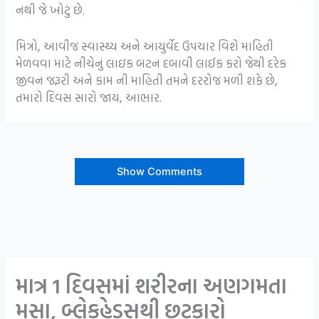
નથી જે ખોટું છે.
મિત્રો, આવીજ સ્વાસ્થ્ય અને આયુર્વેદ ઉપચાર વિશે માહિતી
મેળવવા માટે નીચેનું લાઇક બટન દબાવી લાઈક કરો જેથી દરેક
જીવન જરૂરી અને કામ ની માહિતી તમને દરરોજ મળી શકે છે,
તમારો દિવસ સારો જાય, આભાર.
Show Comments
માત્ર 1 દિવસમાં શરીરના અણગમતા
મસા, બ્લેકહેડ્સથી છૂટકારો