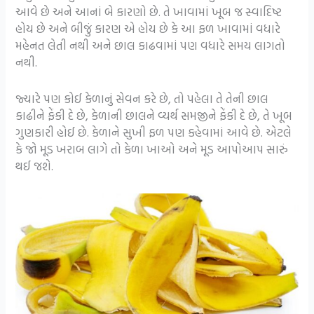
આવે છે અને આનાં બે કારણો છે. તે ખાવામાં ખૂબ જ સ્વાદિષ્ટ
હોય છે અને બીજું કારણ એ હોય છે કે આ ફળ ખાવામાં વધારે
મહેનત લેતી નથી અને છાલ કાઢવામાં પણ વધારે સમય લાગતો
નથી.
જ્યારે પણ કોઈ કેળાનું સેવન કરે છે, તો પહેલા તે તેની છાલ
કાઢીને ફેંકી દે છે, કેળાની છાલને વ્યર્થ સમજીને ફેંકી દે છે, તે ખૂબ
ગુણકારી હોઈ છે. કેળાને સુખી ફળ પણ કહેવામાં આવે છે. એટલે
કે જો મૂડ ખરાબ લાગે તો કેળા ખાઓ અને મૂડ આપોઆપ સારું
થઈ જશે.