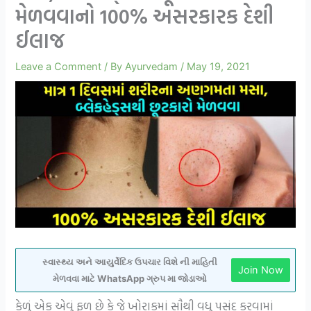
મેળવવાનો 100% અસરકારક દેશી
ઈલાજ
Leave a Comment
/ By
Ayurvedam
/
May 19, 2021
સ્વાસ્થ્ય અને આયુર્વેદિક ઉપચાર વિશે ની માહિતી
Join Now
મેળવવા માટે WhatsApp ગ્રુપ મા જોડાઓ
કેળું એક એવું ફળ છે કે જે ખોરાકમાં સૌથી વધુ પસંદ કરવામાં