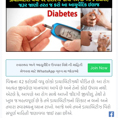
સ્વાસ્થ્ય અને આયુર્વેદિક ઉપચાર વિશે ની માહિતી
Join Now
મેળવવા માટે WhatsApp ગ્રુપ મા જોડાઓ
વિશ્વના 42 કરોડથી વધુ લોકો ડાયાબિટીઝથી પીડિત છે. આ રોગ
અત્યંત જીવલેણ માનવામાં આવે છે અને તેનો કોઈ ઉપાય નથી.
એટલે કે, આપણે આ રોગ સાથે આખી જીંદગી જીવીશું. તેથી તે
ખૂબ જ મહત્વપૂર્ણ છે કે તમે ડાયાબિટીઝનો શિકાર ન બનો અને
તમારા સ્વાસ્થ્યનું ધ્યાન રાખો. આજે અમે તમને ડાયાબિટીઝ વિશે
સંપૂર્ણ માહિતી જણાવવા જાઈ રહ્યા છીએ.