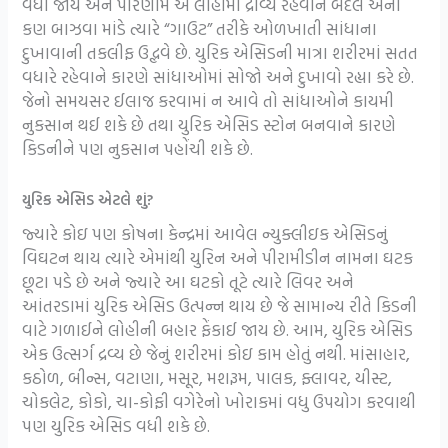
વધી જાય અને પરિણામે એ લોહીમાં દ્રાવ્ય રહેવાને બદલે એના
કણ બાઝવા માંડે ત્યારે “ગાઉટ” તરીકે ઓળખાતી સાંધાના
દુખાવાની તકલીફ ઉદ્ભવે છે. યુરિક એસિડની માત્રા શરીરમાં સતત
વધારે રહેવાને કારણે સાંધાઓમાં સોજો અને દુખાવો રહ્યા કરે છે.
જેનો સમયસર ઈલાજ કરવામાં ન આવે તો સાંધાઓને કાયમી
નુકસાન થઈ શકે છે તથા યુરિક એસિડ સ્ટોન બનવાને કારણે
કિડનીને પણ નુકસાન પહોંચી શકે છે.
યુરિક એસિડ એટલે શું?
જ્યારે કોઇ પણ કોષના કેન્દ્રમાં આવેલ ન્યુક્લીઇક એસિડનું
વિઘટન થાય ત્યારે એમાંથી યુરિન અને પીરામીડીન નામના ઘટક
છૂટા પડે છે અને જ્યારે આ ઘટકો તૂટે ત્યારે લિવર અને
આંતરડામાં યુરિક એસિડ ઉત્પન્ન થાય છે જે સામાન્ય રીતે કિડની
વાટે ગળાઈને લોહીની બહાર ફેંકાઈ જાય છે. આમ, યુરિક એસિડ
એક ઉત્સર્ગ દ્રવ્ય છે જેનું શરીરમાં કોઇ કામ હોતું નથી. માંસાહાર,
કઠોળ, બીન્સ, વટાણા, મસૂર, મશરૂમ, પાલક, ફ્લાવર, યીસ્ટ,
ચોકલેટ, કોકો, ચા-કોફી વગેરેનો ખોરાકમાં વધુ ઉપયોગ કરવાથી
પણ યુરિક એસિડ વધી શકે છે.