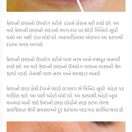
કેળાની છાલનો ઉપયોગ કરીને દાંતને રોશન કરી શકો છો. આ
માટે કેળાની છાલનો અંદરનો ભાગ દાંત પર થોડી મિનિટો સુધી
ઘસો આ પછી દાંત ધોઈ લો. અઠવાડિયામાં એકવાર આ કરવાથી
દાંતમાં ચમક આવશે.
કેળાની છાલનો ઉપયોગ કરીને વાળ નરમ અને મજબૂત બનાવી
શકો છો. આ માટે કેળાની છાલનો ઉપયોગ વાળના માસ્કની જેમ
કરવો પડશે. તેનાથી વાળ નરમ અને ચમકદાર બનશે.
કેળાની છાલ ફેંકી દેવાને બદલે લગભગ બે મિનિટ સુધી ચહેરા પર
માલિશ કરો. આ પછી ચહેરો ધોઈ લો. આ કરવાથી,ચહેરો ખૂબ
મખમલ બની જશે.કેળાની છાલ લોહીને સાફ કરવા તેમજ
કબજિયાત જેવી સમસ્યાઓ દૂર કરવામાં મદદગાર સાબિત થાય છે.