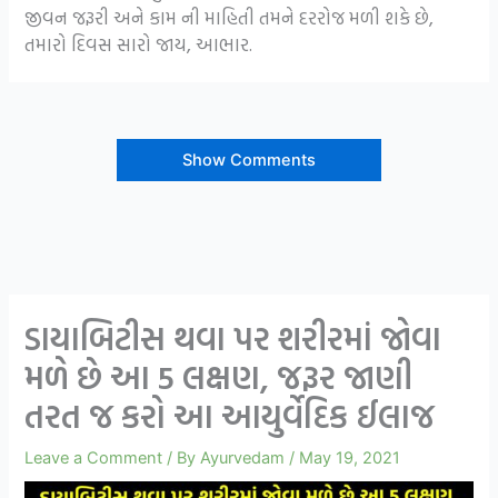
જીવન જરૂરી અને કામ ની માહિતી તમને દરરોજ મળી શકે છે,
તમારો દિવસ સારો જાય, આભાર.
Show Comments
ડાયાબિટીસ થવા પર શરીરમાં જોવા
મળે છે આ 5 લક્ષણ, જરૂર જાણી
તરત જ કરો આ આયુર્વેદિક ઈલાજ
Leave a Comment
/ By
Ayurvedam
/
May 19, 2021