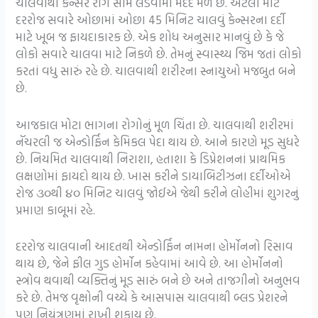
ચાલવાથી કેન્સર રોગ સામે લડવામાં મદદ મળે છે. એટલા માટે
દરરોજ સવારે ઓછામાં ઓછા 45 મિનિટ ચાલવું કેન્સરના દર્દી
માટે ખૂબ જ ફાયદાકારક છે. એક શોધ અનુસાર માનવું છે કે જે
લોકો સવારે ચાલવા માટે નિકળે છે. તેમનું સ્વાસ્થ્ય જિમ જતાં લોકો
કરતાં વધુ સારું રહે છે. ચાલવાથી શરીરના સ્નાયુઓ મજબુત બને
છે.
આજકાલ મોટા ભાગના રોગોનું મૂળ ચિંતા છે. ચાલવાથી શરીરમાં
નૅચરલી જ એન્ડોર્ફિન કેમિકલ પેદા થાય છે. આને કારણે મૂડ સુધરે
છે. નિયમિત ચાલવાથી નિરાશા, હતાશા કે ડિપ્રેશનનાં પ્રાથમિક
લક્ષણોમાં ફાયદો થાય છે. ખાસ કરીને ડાયાબિટીઝના દર્દીઓએ
રોજ ૩૦થી ૪૦ મિનિટ ચાલવું જોઈએ જેથી કરીને લોહીમાં શુગરનું
પ્રમાણ કાબૂમાં રહે.
દરરોજ ચાલવાની આદતથી એન્ડોર્ફિન નામના હોર્મોનનો રિસાવ
થાય છે, જેને ફીલ ગુડ હોર્મોન કહેવામાં આવે છે. આ હોર્મોનનો
સ્ત્રોવ થવાથી વ્યક્તિનું મૂડ સારું બને છે અને તાજગીનો અનુભવ
કરે છે. તેમજ વૃક્ષોની વચ્ચે કે આસપાસ ચાલવાથી બ્લડ પ્રેશરને
પણ નિયંત્રણમાં રાખી શકાય છે.