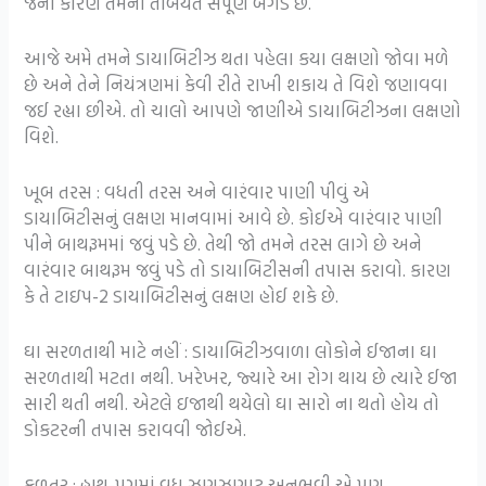
જેના કારણે તેમની તબિયત સંપૂર્ણ બગડે છે.
આજે અમે તમને ડાયાબિટીઝ થતા પહેલા કયા લક્ષણો જોવા મળે
છે અને તેને નિયંત્રણમાં કેવી રીતે રાખી શકાય તે વિશે જણાવવા
જઈ રહ્યા છીએ. તો ચાલો આપણે જાણીએ ડાયાબિટીઝના લક્ષણો
વિશે.
ખૂબ તરસ : વધતી તરસ અને વારંવાર પાણી પીવું એ
ડાયાબિટીસનું લક્ષણ માનવામાં આવે છે. કોઈએ વારંવાર પાણી
પીને બાથરૂમમાં જવું પડે છે. તેથી જો તમને તરસ લાગે છે અને
વારંવાર બાથરૂમ જવું પડે તો ડાયાબિટીસની તપાસ કરાવો. કારણ
કે તે ટાઇપ-2 ડાયાબિટીસનું લક્ષણ હોઈ શકે છે.
ઘા સરળતાથી માટે નહીં : ડાયાબિટીઝવાળા લોકોને ઈજાના ઘા
સરળતાથી મટતા નથી. ખરેખર, જ્યારે આ રોગ થાય છે ત્યારે ઈજા
સારી થતી નથી. એટલે ઇજાથી થયેલો ઘા સારો ના થતો હોય તો
ડોકટરની તપાસ કરાવવી જોઈએ.
કળતર : હાથ-પગમાં વધુ ઝણઝણાટ અનુભવી એ પણ