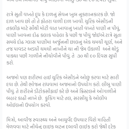
રાત્રે સુતી વખતે દૂધ કે દાળનું સેવન ખુબ નુકશાનકારક છે. જો
દાળ ખાવ છો તો તે ફોતરા વાળી દાળ ખાવી. યુરિક એસીડની
તકલીફ માટે સૌથી મોટી વાત ખાવાનું ખાતી વખતે પાણી ન પીવું,
પાણી ખાવના દોઢ કલાક પાહેલા કે પછી જ પીવું જોઈએ.રાત્રે સુતા
સમયે દોઢ ગ્લાસ પાણીમાં અર્જુનની છાલનું એક ચમચી ચૂર્ણ, અને
તજ પાવડર અડધી ચમચી નાખીને ચા ની જેમ ઉકાળી અને થોડું
પાક્યા પછી ગાળીને નીચોવીને પીવું. તે ૩૦ થી ૯૦ દિવસ સુધી
કરો.
અજમો પણ શરીરમાં હાઈ યુરિક એસીડને ઓછું કરવા માટે સારી
દવા છે. તેથી ભોજન રાંધવામાં અજમાનો ઉપયોગ કરો. લીંબુ પાણી
પીવું. તે શરીરને ડીટોકસીફાઈ કરે છે અને ક્રિસ્ટલને ઓગાળીને
બહાર કાઢી નાખે છે. કુકિંગ માટે તલ, સરસીયુ કે ઓલીવ
ઓઈલનો ઉપયોગ કરવો.
મિત્રો, આવીજ સ્વાસ્થ્ય અને આયુર્વેદ ઉપચાર વિશે માહિતી
મેળવવા માટે નીચેનું લાઇક બટન દબાવી લાઈક કરો જેથી દરેક