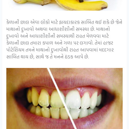
કેળાની છાલ એવા લોકો માટે ફાયદાકારક સાબિત થઈ શકે છે જેને
માથાનો દુખાવો અથવા આધાશીશીની સમસ્યા છે. માથાનો
દુખાવો અને આધાશીશીની સમસ્યાથી રાહત મેળવવા માટે
કેળાની છાલ તમારા કપાળ અને ગળા પર લગાવો. તેમાં હાજર
પોટેશિયમ તમને માથાનો દુખાવોથી રાહત આપવામાં મદદગાર
સાબિત થાય છે, સાથે જ તે મનને ઠંડક આપે છે.