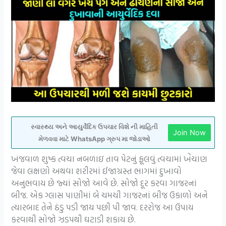
સ્વાસ્થ્ય અને આયુર્વેદિક ઉપચાર વિશે ની માહિતી
Join Now
મેળવવા માટે WhatsApp ગ્રુપ મા જોડાઓ
ખંજવાળ શુષ્ક ત્વચા નબળાઇ તાવ પેટનું ફૂલવું ત્વચામાં ખેંચાણ
જેવા લક્ષણો અથવા શરીરમાં ઈજાગ્રસ્ત ભાગમાં દુખાવો
અનુભવાય છે જ્યાં સોજો આવે છે. સોજો દૂર કરવા ગાજરનાં
બીજ. એક ગ્લાસ પાણીમાં બે ચમચી ગાજરનાં બીજ ઉકાળો અને
ત્યારબાદ તેને ઠંડુ પડી જાય પછી પી જાવ. દરરોજ આ ઉપાય
કરવાથી સોજો ઝડપથી ઘટાડી શકાય છે.