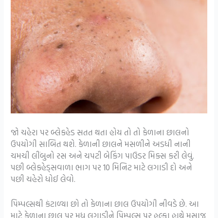
જો ચહેરા પર બ્લેકહેડ સતત થતા હોય તો તો કેળાના છાલનો
ઉપયોગી સાબિત થશે. કેળાની છાલને મસળીને અડધી નાની
ચમચી લીંબુનો રસ અને ચપટી બેકિંગ પાઉડર મિક્સ કરી લેવું.
પછી બ્લેકહેડ્સવાળા ભાગ પર 10 મિનિટ માટે લગાડી દો અને
પછી ચહેરો ધોઈ લેવો.
પિમ્પલ્સથી કંટાળ્યા છો તો કેળાના છાલ ઉપયોગી નીવડે છે. આ
માટે કેળાના છાલ પર મધ લગાડીને પિમ્પલ્સ પર હલ્કા હાથે મસાજ