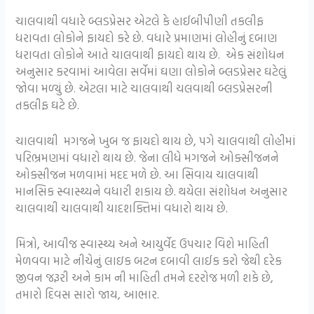
ચાલવાથી વધારે બ્લડપ્રેસર એટલે કે હાઈબીપીણી તકલીફ
ધરાવતા લોકોને ફાયદો કરે છે. વધારે પ્રમાણમાં લોહીનું દબાણ
ધરાવતા લોકોને આતે ચાલવાથી ફાયદો થાય છે. એક સંશોધન
અનુસાર કરવામાં આવેલા સર્વેમાં ઘણા લોકોને બ્લડપ્રેસર ઘટેલું
જોવા મળ્યું છે. એટલા માટે ચાલવાથી ચલવાથી બ્લડપ્રેસરની
તકલીફ ઘટે છે.
ચાલવાથી મગજને ખુબ જ ફાયદો થાય છે, પગે ચાલવાથી લોહીમાં
પરિભ્રમણમાં વધારો થાય છે. જેના લીધે મગજને ઓક્સીજનને
ઓક્સીજન મળવામાં મદદ મળે છે. આ સિવાય ચાલવાથી
માનસિક સ્વાસ્થ્યને વધારી શકાય છે. થયેલા સંશોધન અનુસાર
ચાલવાથી ચાલવાથી યાદશક્તિમાં વધારો થાય છે.
મિત્રો, આવીજ સ્વાસ્થ્ય અને આયુર્વેદ ઉપચાર વિશે માહિતી
મેળવવા માટે નીચેનું લાઇક બટન દબાવી લાઈક કરો જેથી દરેક
જીવન જરૂરી અને કામ ની માહિતી તમને દરરોજ મળી શકે છે,
તમારો દિવસ સારો જાય, આભાર.