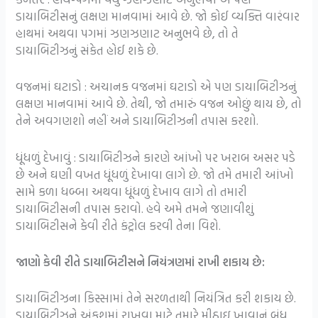
ડાયાબિટીસનું લક્ષણ માનવામાં આવે છે. જો કોઈ વ્યક્તિ વારંવાર
હાથમાં અથવા પગમાં ઝણઝણાટ અનુભવે છે, તો તે
ડાયાબિટીઝનું સંકેત હોઈ શકે છે.
વજનમાં ઘટાડો : અચાનક વજનમાં ઘટાડો એ પણ ડાયાબિટીઝનું
લક્ષણ માનવામાં આવે છે. તેથી, જો તમારું વજન ઓછું થાય છે, તો
તેને અવગણશો નહીં અને ડાયાબિટીઝની તપાસ કરશો.
ધૂંધળું દેખાવું : ડાયાબિટીઝને કારણે આંખો પર ખરાબ અસર પડે
છે અને ઘણી વખત ધૂંધળું દેખાવા લાગે છે. જો તમે તમારી આંખો
સામે કળા ધબ્બા અથવા ધૂંધળું દેખાવ લાગે તો તમારી
ડાયાબિટીસની તપાસ કરાવો. હવે અમે તમને જણાવીશું
ડાયાબિટીસને કેવી રીતે કંટ્રોલ કરવી તેના વિશે.
જાણો કેવી રીતે ડાયાબિટીસને નિયંત્રણમાં રાખી શકાય છે:
ડાયાબિટીઝના કિસ્સામાં તેને સરળતાથી નિયંત્રિત કરી શકાય છે.
ડાયાબિટીઝને અંકુશમાં રાખવા માટે તમારે મીઠાઇ ખાવાનું બંધ