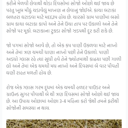
કરીને મેળવી લેવાથી થોડા દિવસોમાં સોજો ઓછો થઈ જાય છે
પરંતુ ખૂબ મીઠું ચડાવેલું માખણ ન લેવાનું જોઈએ. કાચા બટાકા
બળતરા ઘટાડવા માટે મદદરૂપ હોય છે. ચારસો ગ્રામ પાણીમાં બસો
ગ્રામ કાચા બટાકા કાપો અને તેને ઉંચા તાપ પર ઉકાળો અને તેને
સોજો પર મૂકો. બટાકાના ટુકડા સોજો ઝડપથી દૂર કરી શકે છે.
જો પગમાં સોજો આવે છે, તો એક કપ પાણી ઉકળવા માટે નાખો
અને તેમાં ત્રણ ચમચી ધાણા નાખો પછી તેને ઉકાળો. પાણી
અડધો ગ્લાસ રહે ત્યાં સુધી હવે તેને જ્યોતમાંથી કાઢયા પછી ગાળી
લો અને તેમાં એક ચમચી મધ નાખો અને દિવસમાં બે વાર પીવતી
ઘણી રાહત મળતી હોય છે.
રોજ એક ગ્લાસ ગરમ દૂધમાં એક ચમચી હળદર પાઉડર અને
ગ્રાઉન્ડ સુગર પીવાથી બે થી ત્રણ દિવસમાં સોજો ઓછો થઈ જાય
છે. આ ઉપાય ઓછામાં ઓછા 3-4 મહિના કરો જેથી તમને ફરીથી
સોજોની સમસ્યા ન થાય.