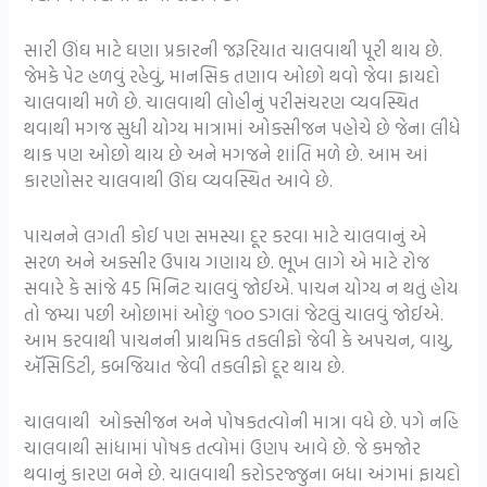
સારી ઊંઘ માટે ઘણા પ્રકારની જરૂરિયાત ચાલવાથી પૂરી થાય છે.
જેમકે પેટ હળવું રહેવું, માનસિક તણાવ ઓછો થવો જેવા ફાયદો
ચાલવાથી મળે છે. ચાલવાથી લોહીનું પરીસંચરણ વ્યવસ્થિત
થવાથી મગજ સુધી યોગ્ય માત્રામાં ઓક્સીજન પહોચે છે જેના લીધે
થાક પણ ઓછો થાય છે અને મગજને શાંતિ મળે છે. આમ આં
કારણોસર ચાલવાથી ઊંઘ વ્યવસ્થિત આવે છે.
પાચનને લગતી કોઈ પણ સમસ્યા દૂર કરવા માટે ચાલવાનું એ
સરળ અને અક્સીર ઉપાય ગણાય છે. ભૂખ લાગે એ માટે રોજ
સવારે કે સાંજે 45 મિનિટ ચાલવું જોઈએ. પાચન યોગ્ય ન થતું હોય
તો જમ્યા પછી ઓછામાં ઓછું ૧૦૦ ડગલાં જેટલું ચાલવું જોઈએ.
આમ કરવાથી પાચનની પ્રાથમિક તકલીફો જેવી કે અપચન, વાયુ,
ઍસિડિટી, કબજિયાત જેવી તકલીફો દૂર થાય છે.
ચાલવાથી ઓક્સીજન અને પોષકતત્વોની માત્રા વધે છે. પગે નહિ
ચાલવાથી સાંધામાં પોષક તત્વોમાં ઉણપ આવે છે. જે કમજોર
થવાનું કારણ બને છે. ચાલવાથી કરોડરજ્જુના બધા અંગમાં ફાયદો