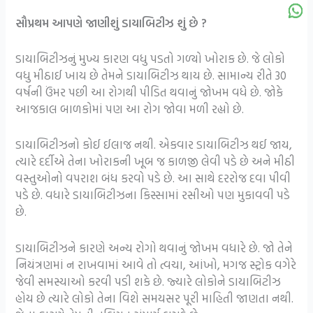
સૌપ્રથમ આપણે જાણીશું ડાયાબિટીઝ શું છે ?
ડાયાબિટીઝનું મુખ્ય કારણ વધુ પડતો ગળ્યો ખોરાક છે. જે લોકો
વધુ મીઠાઈ ખાય છે તેમને ડાયાબિટીઝ થાય છે. સામાન્ય રીતે 30
વર્ષની ઉંમર પછી આ રોગથી પીડિત થવાનું જોખમ વધે છે. જોકે
આજકાલ બાળકોમાં પણ આ રોગ જોવા મળી રહ્યો છે.
ડાયાબિટીઝનો કોઈ ઈલાજ નથી. એકવાર ડાયાબિટીઝ થઈ જાય,
ત્યારે દર્દીએ તેના ખોરાકની ખૂબ જ કાળજી લેવી પડે છે અને મીઠી
વસ્તુઓનો વપરાશ બંધ કરવો પડે છે. આ સાથે દરરોજ દવા પીવી
પડે છે. વધારે ડાયાબિટીઝના કિસ્સામાં રસીઓ પણ મુકાવવી પડે
છે.
ડાયાબિટીઝને કારણે અન્ય રોગો થવાનું જોખમ વધારે છે. જો તેને
નિયંત્રણમાં ન રાખવામાં આવે તો ત્વચા, આંખો, મગજ સ્ટ્રોક વગેરે
જેવી સમસ્યાઓ કરવી પડી શકે છે. જ્યારે લોકોને ડાયાબિટીઝ
હોય છે ત્યારે લોકો તેના વિશે સમયસર પૂરી માહિતી જાણતા નથી.