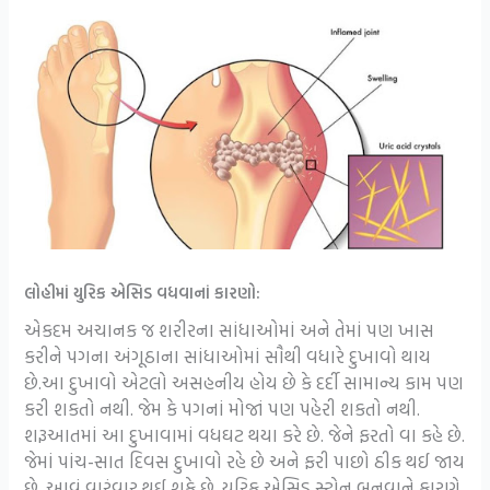
લોહીમાં યુરિક એસિડ વધવાનાં કારણો:
એકદમ અચાનક જ શરીરના સાંધાઓમાં અને તેમાં પણ ખાસ
કરીને પગના અંગૂઠાના સાંધાઓમાં સૌથી વધારે દુખાવો થાય
છે.આ દુખાવો એટલો અસહનીય હોય છે કે દર્દી સામાન્ય કામ પણ
કરી શકતો નથી. જેમ કે પગનાં મોજાં પણ પહેરી શકતો નથી.
શરૂઆતમાં આ દુખાવામાં વધઘટ થયા કરે છે. જેને ફરતો વા કહે છે.
જેમાં પાંચ-સાત દિવસ દુખાવો રહે છે અને ફરી પાછો ઠીક થઈ જાય
છે. આવું વારંવાર થઈ શકે છે. યુરિક એસિડ સ્ટોન બનવાને કારણે