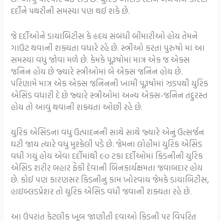
દર્દીને પથરીની સમસ્યા પણ થઈ શકે છે.
જે દર્દીઓને ડાયાબિટીસ કે હૃદય સંબંધી બીમારીઓ હોય તેમને
ગાઉટ થવાની શક્યતા વધારે રહે છે. સ્ત્રીઓ કરતાં પુરુષો માં આ
સમસ્યા વધુ જોવા મળે છે. કેમકે પૂરૂષોમાં માત્ર એક જ એક્સ
જનિન હોય છે જ્યારે સ્ત્રીઓમાં બે એક્સ જનિન હોય છે.
પરિણામે માત્ર એક એક્સ જનિનની ખામી પૂરૂષોમાં ઝડપથી યુરિક
એસિડ વધારી દે છે જ્યારે સ્ત્રીઓમાં અન્ય એક્સ-જનિન તંદુરસ્ત
હોય તો આવું થવાની શક્યતા ઓછી રહે છે.
યુરિક એસિડના વધુ ઉત્પાદનની સાથે સાથે જ્યારે એનું ઉત્સર્જન
ઘટી જાય ત્યારે વધુ મુશ્કેલી પડે છે. જેમના લોહીમાં યુરિક એસિડ
વધી ગયું હોય એવા દર્દીમાંથી ૯૦ ટકા દર્દીઓમાં કિડનીની યુરિક
એસિડ શરીર બહાર ફેંકી દેવાની બિનકાર્યક્ષમતા જવાબદાર હોય
છે. કોઈ પણ કારણસર કિડનીનું કામ ખોરવાય જેમકે ડાયાબિટીસ,
હાઇબ્લડપ્રેશર તો યુરિક એસિડ વધી જવાની શક્યતા રહે છે.
આ ઉપરાંત કેટલીક ખૂબ જાણીતી દવાઓ કિડની પર વિપરિત