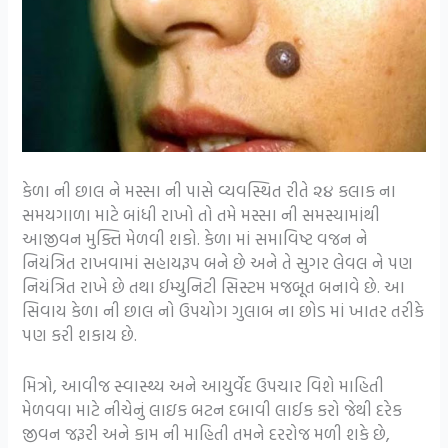
કેળા ની છાલ ને મસ્સા ની પાસે વ્યવસ્થિત રીતે ૨૪ કલાક ના
સમયગાળા માટે બાંધી રાખો તો તમે મસ્સા ની સમસ્યામાંથી
આજીવન મુક્તિ મેળવી શકો. કેળા માં સમાવિષ્ટ વજન ને
નિયંત્રિત રાખવામાં સહાયરૂપ બને છે અને તે સુગર લેવલ ને પણ
નિયંત્રિત રાખે છે તથા ઈમ્યુનિટી સિસ્ટમ મજબૂત બનાવે છે. આ
સિવાય કેળા ની છાલ નો ઉપયોગ ગુલાબ ના છોડ માં ખાતર તરીકે
પણ કરી શકાય છે.
મિત્રો, આવીજ સ્વાસ્થ્ય અને આયુર્વેદ ઉપચાર વિશે માહિતી
મેળવવા માટે નીચેનું લાઇક બટન દબાવી લાઈક કરો જેથી દરેક
જીવન જરૂરી અને કામ ની માહિતી તમને દરરોજ મળી શકે છે,