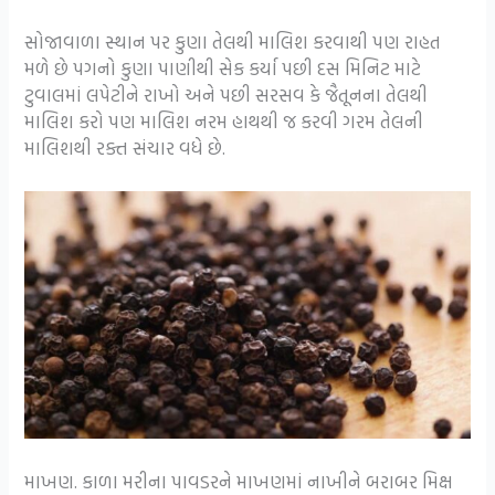
સોજાવાળા સ્થાન પર કુણા તેલથી માલિશ કરવાથી પણ રાહત
મળે છે પગનો કુણા પાણીથી સેક કર્યા પછી દસ મિનિટ માટે
ટુવાલમાં લપેટીને રાખો અને પછી સરસવ કે જૈતૂનના તેલથી
માલિશ કરો પણ માલિશ નરમ હાથથી જ કરવી ગરમ તેલની
માલિશથી રક્ત સંચાર વધે છે.
માખણ. કાળા મરીના પાવડરને માખણમાં નાખીને બરાબર મિક્ષ