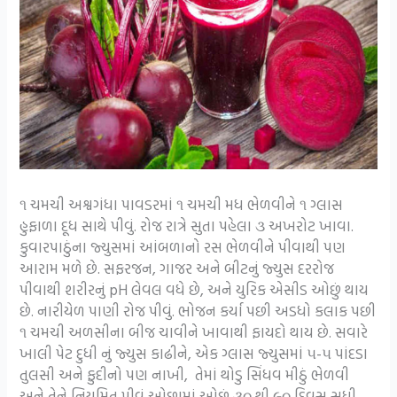
૧ ચમચી અશ્વગંધા પાવડરમાં ૧ ચમચી મધ ભેળવીને ૧ ગ્લાસ
હુફાળા દૂધ સાથે પીવું. રોજ રાત્રે સુતા પહેલા ૩ અખરોટ ખાવા.
કુવારપાઠુંના જ્યુસમાં આંબળાનો રસ ભેળવીને પીવાથી પણ
આરામ મળે છે. સફરજન, ગાજર અને બીટનું જ્યુસ દરરોજ
પીવાથી શરીરનું pH લેવલ વધે છે, અને યુરિક એસીડ ઓછું થાય
છે. નારીયેળ પાણી રોજ પીવું. ભોજન કર્યા પછી અડધો કલાક પછી
૧ ચમચી અળસીના બીજ ચાવીને ખાવાથી ફાયદો થાય છે. સવારે
ખાલી પેટ દુધી નું જ્યુસ કાઢીને, એક ગ્લાસ જ્યુસમાં ૫-૫ પાંદડા
તુલસી અને ફુદીનો પણ નાખી, તેમાં થોડુ સિંધવ મીઠું ભેળવી
અને તેને નિયમિત પીવું ઓછામાં ઓછું ૩૦ થી ૯૦ દિવસ સુધી.