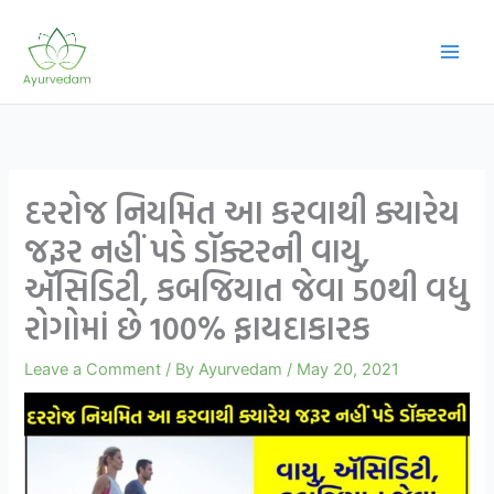
Skip
to
content
દરરોજ નિયમિત આ કરવાથી ક્યારેય
જરૂર નહીં પડે ડૉક્ટરની વાયુ,
ઍસિડિટી, કબજિયાત જેવા 50થી વધુ
રોગોમાં છે 100% ફાયદાકારક
Leave a Comment
/ By
Ayurvedam
/
May 20, 2021