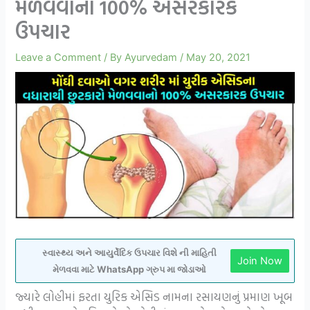
મેળવવાનો 100% અસરકારક
ઉપચાર
Leave a Comment
/ By
Ayurvedam
/
May 20, 2021
સ્વાસ્થ્ય અને આયુર્વેદિક ઉપચાર વિશે ની માહિતી
Join Now
મેળવવા માટે WhatsApp ગ્રુપ મા જોડાઓ
જ્યારે લોહીમાં ફરતા યુરિક એસિડ નામના રસાયણનું પ્રમાણ ખૂબ