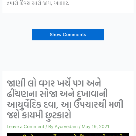
તમારો દિવસ સારો જાય, આભાર.
Show Comments
જાણી લો વગર ખર્ચે પગ અને
ઢીંચણના સોજા અને દુખાવાની
આયુર્વેદિક દવા, આ ઉપચારથી મળી
જશે કાયમી છુટકારો
Leave a Comment
/ By
Ayurvedam
/
May 19, 2021