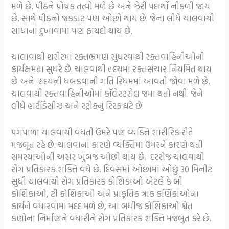
મળે છે. પીઠને પોષક તત્વો મળે છે અને ઝેરી પદાર્થો નીકળી જાય
છે. સાથે પીઠનો જકડાટ પણ ઓછો થાય છે. જેના લીધે ચાલવાથી
સાંધાના દુખાવામાં પણ ફાયદો થાય છે.
ચાલાવાથી શરીરમાં રક્તભ્રમણ સુધરવાથી રક્તવાહિનીઓની
કાર્યક્ષમતા સુધરે છે. ચાલવાથી હૃદયમાં રક્તસંચાર નિયમિત થાય
છે અને હૃદયની ધબકવાની ગતિ રિધમમાં આવતી જોવા મળે છે.
ચાલવાથી રક્તવાહિનીઓમાં કૉલેસ્ટરોલ જમા થતો નથી. જેને
લીધે હાર્ટડિસીઝ અને સ્ટ્રોકનું રિસ્ક ઘટે છે.
પગપાળા ચાલવાથી વધતી ઉંમરે પણ વ્યક્તિ શારીરિક રીતે
મજબૂત રહે છે. ચાલવાના કારણે વ્યક્તિમાં ઉંમરને કારણે થતી
સમસ્યાઓની અસર ખુબજ ઓછી થાય છે. દરરોજ ચાલવાથી
રોગ પ્રતિકારક શક્તિ વધે છે. દિવસમાં ઓછામાં ઓછું 30 મિનીટ
સુધી ચાલવાથી રોગ પ્રતિકારક કોશિકાઓ એટલે કે બી
કોશિકાઓ, ટી કોશિકાઓ અને પ્રાકૃતિક ત્રાક કણિકાઓના
કાર્યને વધારવામાં મદદ મળે છે, આ બધીજ કોશિકાઓ શ્વેત
કણોના નિર્માણને વધારીને રોગ પ્રતિકારક શક્તિ મજબુત કરે છે.