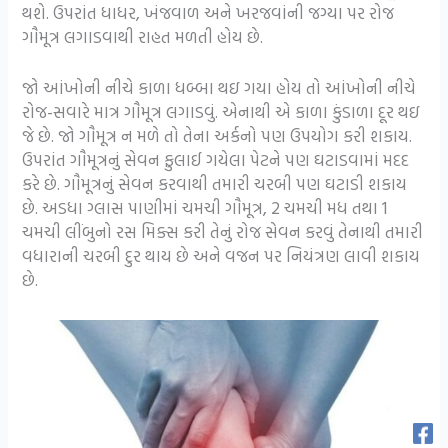
થશે. ઉપરાંત ધાધર, ખંજવાળ અને ખરજવાંની જગ્યા પર રોજ
ગૌમૂત્ર લગાડવાથી રાહત મળતી હોય છે.
જો આંખોની નીચે કાળા ધબ્બા થઇ ગયા હોય તો આંખોની નીચે
રોજ-સવારે માત્ર ગૌમૂત્ર લગાડવું. એનાથી એ કાળા કુંડાળા દૂર થઇ
જે છે. જો ગૌમૂત્ર ન મળે તો તેના અર્કનો પણ ઉપયોગ કરી શકાય.
ઉપરાંત ગૌમૂત્રનું સેવન ફુલાઈ ગયેલા પેટને પણ ઘટાડવામાં મદદ
કરે છે. ગૌમૂત્રનું સેવન કરવાથી તમારી ચરબી પણ ઘટાડી શકાય
છે. અડધા ગ્લાસ પાણીમાં ચમચી ગૌમૂત્ર, 2 ચમચી મધ તથા 1
ચમચી લીંબુનો રસ મિક્સ કરી તેનું રોજ સેવન કરવું તેનાથી તમારી
વધારાની ચરબી દુર થાય છે અને વજન પર નિયંત્રણ લાવી શકાય
છે.