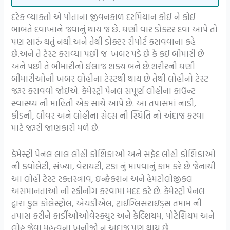
દરેક વ્યાકતો એ પોતાના જીવનકાળ દરમિયાન કોઈ ને કોઈ
બાબતે દવાખાને જવાનું થાય જ છે. ઘણી વાર ડોક્ટર દવા આપે તો
પણ સારું થતું નથી.અને તેથી ડોક્ટર રીપોર્ટ કરાવવાના કહે
છે.અને તે ટેસ્ટ કરાવ્યા પછી જ ખબર પડે છે કે કઈ બીમારી છે
અને પછી તે બીમારીનો ઈલાજ શક્ય બને છે.શરીરની ઘણી
બીમારીઓની ખબર લોહીના ટેસ્ટથી થાય છે તેથી લોહીનો ટેસ્ટ
જરૂર કરાવવો જોઈએ. કેમેસ્ટ્રી પેનલ સંપૂર્ણ લોહીના કાઉન્ટ
સ્વાસ્થ્ય ની માહિતી એક સાથે આપે છે. આ તપાસમાં નાડી,
કીડની, લીવર અને લોહીના સેલ્સ ની સ્થિતિ નો અંદાજ કરવા
માટે જરૂરી જાણકારી મળે છે.
કેમેસ્ટ્રી પેનલ લાલ લોહી કોશિકાઓ અને સફેદ લોહી કોશિકાઓ
ની ક્વોલેટી, સંખ્યા, વેરાયટી, ટકા નું માપવાનું કામ કરે છે જેનાથી
આ લોહી ટેસ્ટ રક્તસ્ત્રાવ, ઇન્ફેકશન અને હેમટોલોજીકલ
અસમાનતાઓ ની સ્ક્રીનીંગ કરવામાં મદદ કરે છે. કેમેસ્ટ્રી પેનલ
દ્વારા કુલ કોલેસ્ટ્રોલ, એચડીએલ, ટ્રાઈગ્લિસરાઇડ્સ તમામ ની
તપાસ કરીને કાર્ડીઓઓવેસ્ક્યુર અને કેલ્શિયમ, પોટેશિયમ અને
લોહ જેવા મહત્વના ખનીજો નું અંદાજ પણ થાય છે.