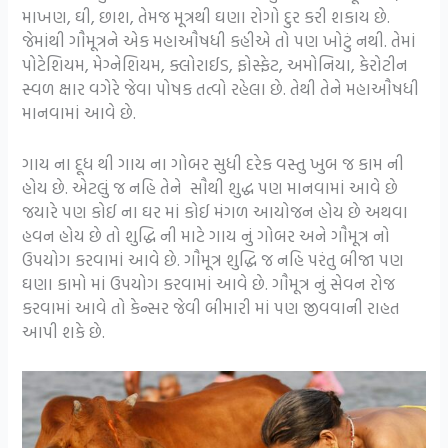
માખણ, ઘી, છાશ, તેમજ મૂત્રથી ઘણા રોગો દુર કરી શકાય છે.
જેમાંથી ગૌમૂત્રને એક મહાઔષધી કહીએ તો પણ ખોટું નથી. તેમાં
પોટેશિયમ, મેગ્નેશિયમ, ક્લોરાઈડ, ફોસ્ફેટ, અમોનિયા, કેરોટીન
સ્વળ ક્ષાર વગેરે જેવા પોષક તત્વો રહેલા છે. તેથી તેને મહાઔષધી
માનવામાં આવે છે.
ગાય ના દૂધ થી ગાય ના ગોબર સુધી દરેક વસ્તુ ખુબ જ કામ ની
હોય છે. એટલું જ નહિ તેને સૌથી શુદ્ધ પણ માનવામાં આવે છે
જયારે પણ કોઈ ના ઘર માં કોઈ મંગળ આયોજન હોય છે અથવા
હવન હોય છે તો શુદ્ધિ ની માટે ગાય નું ગોબર અને ગૌમૂત્ર નો
ઉપયોગ કરવામાં આવે છે. ગૌમૂત્ર શુદ્ધિ જ નહિ પરંતુ બીજા પણ
ઘણા કામો માં ઉપયોગ કરવામાં આવે છે. ગૌમૂત્ર નું સેવન રોજ
કરવામાં આવે તો કેન્સર જેવી બીમારી માં પણ જીવવાની રાહત
આપી શકે છે.