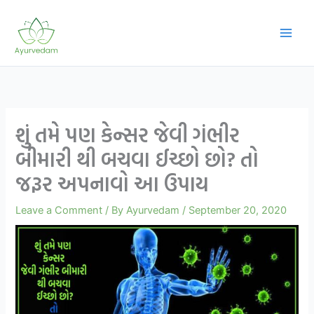
Skip
to
content
શું તમે પણ કેન્સર જેવી ગંભીર
બીમારી થી બચવા ઈચ્છો છો? તો
જરૂર અપનાવો આ ઉપાય
Leave a Comment
/ By
Ayurvedam
/
September 20, 2020