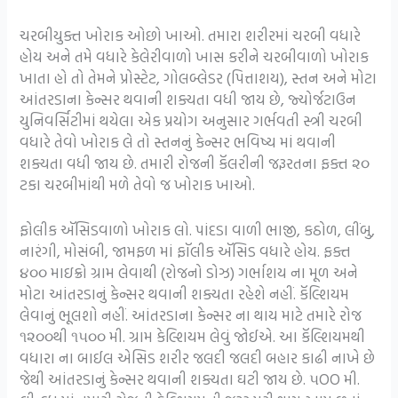
ચરબીયુક્ત ખોરાક ઓછો ખાઓ. તમારા શરીરમાં ચરબી વધારે
હોય અને તમે વધારે કેલેરીવાળો ખાસ કરીને ચરબીવાળો ખોરાક
ખાતા હો તો તેમને પ્રોસ્ટેટ, ગોલબ્લેડર (પિત્તાશય), સ્તન અને મોટા
આંતરડાના કેન્સર થવાની શક્યતા વધી જાય છે, જ્યોર્જટાઉન
યુનિવર્સિટીમાં થયેલા એક પ્રયોગ અનુસાર ગર્ભવતી સ્ત્રી ચરબી
વધારે તેવો ખોરાક લે તો સ્તનનું કેન્સર ભવિષ્ય માં થવાની
શક્યતા વધી જાય છે. તમારી રોજની કૅલરીની જરૂરતના ફક્ત ૨૦
ટકા ચરબીમાંથી મળે તેવો જ ખોરાક ખાઓ.
ફોલીક ઍસિડવાળો ખોરાક લો. પાંદડા વાળી ભાજી, કઠોળ, લીંબુ,
નારંગી, મોસંબી, જામફળ માં ફૉલીક ઍસિડ વધારે હોય. ફક્ત
૪૦૦ માઇક્રો ગ્રામ લેવાથી (રોજનો ડોઝ) ગર્ભાશય ના મૂળ અને
મોટા આંતરડાનું કેન્સર થવાની શક્યતા રહેશે નહીં. કૅલ્શિયમ
લેવાનું ભૂલશો નહીં. આંતરડાના કેન્સર ના થાય માટે તમારે રોજ
૧૨૦૦થી ૧૫૦૦ મી. ગ્રામ કેલ્શિયમ લેવું જોઈએ. આ કૅલ્શિયમથી
વધારા ના બાઈલ એસિડ શરીર જલદી જલદી બહાર કાઢી નાખે છે
જેથી આંતરડાનું કેન્સર થવાની શક્યતા ઘટી જાય છે. ૫OO મી.