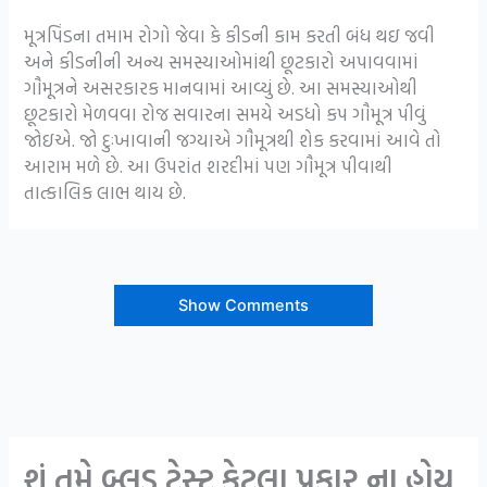
મૂત્રપિંડના તમામ રોગો જેવા કે કીડની કામ કરતી બંધ થઇ જવી
અને કીડનીની અન્ય સમસ્યાઓમાંથી છૂટકારો અપાવવામાં
ગૌમૂત્રને અસરકારક માનવામાં આવ્યું છે. આ સમસ્યાઓથી
છૂટકારો મેળવવા રોજ સવારના સમયે અડધો કપ ગૌમૂત્ર પીવું
જોઇએ. જો દુઃખાવાની જગ્યાએ ગૌમૂત્રથી શેક કરવામાં આવે તો
આરામ મળે છે. આ ઉપરાંત શરદીમાં પણ ગૌમૂત્ર પીવાથી
તાત્કાલિક લાભ થાય છે.
Show Comments
શું તમે બ્લડ ટેસ્ટ કેટલા પ્રકાર ના હોય