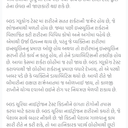
તેના લેવલ ની જાણકારી થઇ શકે છે.
બ્લડ ગ્લુકોઝ ટેસ્ટ માં શરીરને સતત શર્કરાની જરૃર હોય છે, જે
ભોજનમાંથી મળતી હોય છે. જમ્યા પછી ઇન્સ્યુલિન શર્કરાને
વિભાજિત કરી શરીરના વિવિધ કોષો અને અંગોમાં વહેંચે છે.
એમાંથી ઉર્જા ઉત્પન્ન થાય છે, પરંતુ જે વ્યક્તિના શરીરમાં
ઇન્સ્યુલિનનું પ્રમાણ ઓછું હોય અથવા તો શરીરમાંનું ઇન્સ્યુલિન
સરખી રીતે કાર્ય ન કરતું હોય, તો તેને ડાયાબિટિસની તકલીફ હોય
છે. આવા કેસમાં શર્કરા લોહીમાં જ રહી જાય છે. બ્લડ ગ્લૂકોઝ ટેસ્ટ
કરાવવાથી જો લોહીમાં શર્કરાનું પ્રમાણ વધારે દેખાય, તો એ પરથી
ખબર પડે છે કે વ્યક્તિને ડાયાબિટિસ થયો છે. આવી રીતે જો
બીમારીનાં લક્ષણ શરૃઆતમાં જ ઓળખાઈ જાય, તો કાળજી
રાખીને યોગ્ય દવાઓ લઈને રોગ પર નિયંત્રણ મેળવી શકાય છે.
બ્લડ યૂરિયા નાઈટ્રોજન ટેસ્ટ કિડનીને લગતા રોગોની તપાસ
કરવા માટે કરાય છે. બ્લડ યૂરિયા નાઈટ્રોજન શરીરનો કચરો છે, જે
પેશાબ સાથે બહાર નીકળે છે. જો કિડની પેશાબ ગાળવાનું કામ
સારી રીતે ન કરી શકે, તો આ હાનિકારક પદાર્થ લોહીમાંથી છૂટો