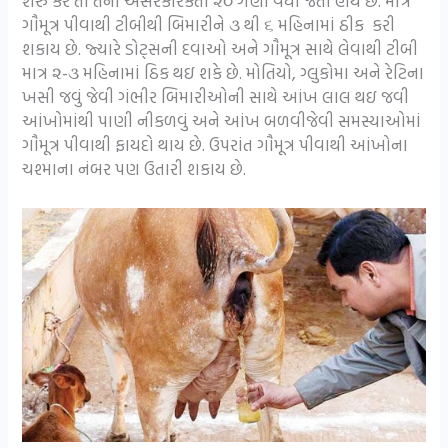
શરુ કરે તો તેની અસરકારકતા ૨૦ ગણી વધી જતી હોય છે. માત્ર
ગૌમૂત્ર પીવાથી ટીબીથી બિમારીને ૩ થી ૬ મહિનામાં ઠીક કરી
શકાય છે. જ્યારે ડોટ્સની દવાઓ અને ગૌમૂત્ર સાથે લેવાથી ટીબી
માત્ર ૨-૩ મહિનામાં ઠિક થઇ શકે છે. મોતિયો, ગ્લુકોમા અને રેટિના
ખસી જવું જેવી ગંભીર બિમારીઓની સાથે આંખ લાલ થઇ જવી
આંખોમાંથી પાણી નીકળવું અને આંખ બળવીજેવી સમસ્યાઓમાં
ગૌમૂત્ર પીવાથી ફાયદો થાય છે. ઉપરાંત ગૌમૂત્ર પીવાથી આંખોના
ચશ્માના નંબર પણ ઉતારી શકાય છે.