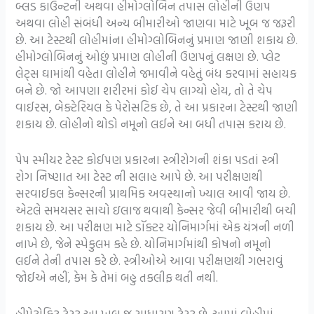
બ્લડ કાઉન્ટની અથવા હીમોગ્લોબિન તપાસ લોહીની ઉણપ
અથવા લોહી સંબંધી અન્ય બીમારીઓ જાણવા માટે ખૂબ જ જરૂરી
છે. આ ટેસ્ટથી લોહીમાંના હીમોગ્લોબિનનું પ્રમાણ જાણી શકાય છે.
હીમોગ્લોબિનનું ઓછું પ્રમાણ લોહીની ઉણપનું લક્ષણ છે. પ્લેટ
લેટ્સ ઘામાંથી વહેતા લોહીને જમાવીને વહેતું બંધ કરવામાં સહાયક
બને છે. જો આપણા શરીરમાં કોઈ ચેપ લાગ્યો હોય, તો તે ચેપ
વાઈરસ, બેક્ટેરિયલ કે પેરોસટિક છે, તે આ પ્રકારના ટેસ્ટથી જાણી
શકાય છે. લોહીનો થોડો નમૂનો લઈને આ બધી તપાસ કરાય છે.
પેપ સ્મીયર ટેસ્ટ કોઈપણ પ્રકારના સ્ત્રીરોગની શંકા પડતાં સ્ત્રી
રોગ નિષ્ણાત આ ટેસ્ટ ની સલાહ આપે છે. આ પરીક્ષણથી
સરવાઈકલ કેન્સરની પ્રાથમિક અવસ્થાનો ખ્યાલ આવી જાય છે.
એટલે સમયસર સાચો ઇલાજ થવાથી કેન્સર જેવી બીમારીથી બચી
શકાય છે. આ પરીક્ષણ માટે ડૉક્ટર યોનિમાર્ગમાં એક યંત્રની નળી
નાખે છે, જેને સ્પેકુલમ કહે છે. યોનિમાર્ગમાંથી કોષનો નમૂનો
લઈને તેની તપાસ કરે છે. સ્ત્રીઓએ આવા પરીક્ષણથી ગભરાવું
જોઈએ નહીં, કેમ કે તેમાં બહુ તકલીફ થતી નથી.
હીમેટોક્રિટ ટેસ્ટ આ ખૂબ જ સાધારણ ટેસ્ટ છે. આમાં લોહીમાં