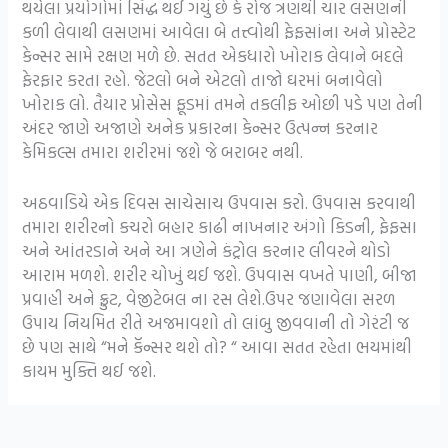
થયેલા પ્રયોગોમાં સિદ્ધ થઈ ગયું છે કે રોજ ત્રણથી ચાર લસણની
કળી લેવાથી લસણમાં આવેલા બે તત્ત્વોથી ફેફસાંના અને પ્રોસ્ટેટ
કેન્સર સામે રક્ષણ મળે છે. સતત એકધારો ખોરાક લેવાને બદલે
ફેરફાર કરતા રહો. જેટલો બને એટલો તાજો ઘરમાં બનાવેલો
ખોરાક લો. તૈયાર પ્રોસેસ ફૂડમાં તમને તકલીફ ઓછી પડે પણ તેની
અંદર જાણે અજાણે અનેક પ્રકારના કેન્સર ઉત્પન્ન કરનાર
કેમિકલ્સ તમારા શરીરમાં જશે જે બરાબર નથી.
અઠવાડિયે એક દિવસ સાચેસાચ ઉપવાસ કરો. ઉપવાસ કરવાથી
તમારા શરીરનો કચરો બહાર કાઢી નાખનાર અંગો કિડની, ફેફસા
અને આંતરડાને અને આ ત્રણેને કંટ્રોલ કરનાર લીવરને થોડો
આરામ મળશે. શરીર ચોખું થઈ જશે. ઉપવાસ વખતે પાણી, બીજા
પ્રવાહી અને ફ્રુટ, વેજીટેબલ ના રસ લેશે.ઉપર જણાવેલા સરળ
ઉપાય નિયમિત રીતે અજમાવશો તો લાંબુ જીવવાની તો ગેરંટી જ
છે પણ સાથે “મને કૅન્સર થશે તો? “ આવા સતત રહેતા ભયમાંથી
કાયમ મુક્તિ થઈ જશે.