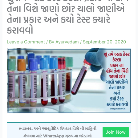
તેના વિશે જાણો છો? ચાલો જાણીએ
તેના પ્રકાર અને કયો ટેસ્ટ ક્યારે
કરાવવો
Leave a Comment
/ By
Ayurvedam
/
September 20, 2020
સ્વાસ્થ્ય અને આયુર્વેદિક ઉપચાર વિશે ની માહિતી
Join Now
મેળવવા માટે WhatsApp ગ્રુપ મા જોડાઓ