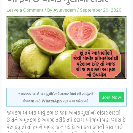
Leave a Comment
/ By
Ayurvedam
/
September 20, 2020
સ્વાસ્થ્ય અને આયુર્વેદિક ઉપચાર વિશે ની માહિતી
Join Now
મેળવવા માટે WhatsApp ગ્રુપ મા જોડાઓ
જામફળ એ એક એવું ફળ છે જેમાં અનેક ગુણોનો ભંડાર ભરેલો
છે.તેને અમૃતફળ કે અમરૂદ તરીકે તમે કદાચ ઓળખો પણ પ્યારા કે
પેરુ કહું તો તો તમને ખબર જ ન પડે કે આ કયા ફળની વાત ચાલે