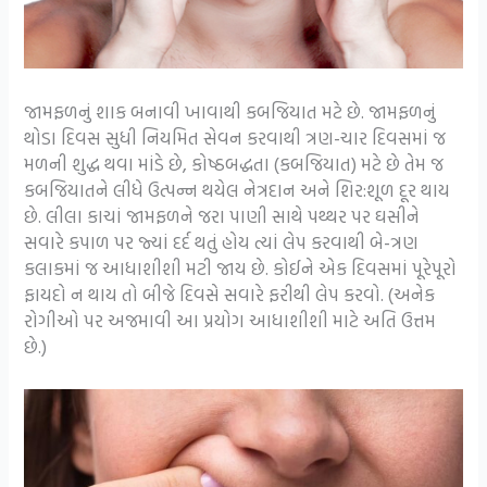
જામફળનું શાક બનાવી ખાવાથી કબજિયાત મટે છે. જામફળનું
થોડા દિવસ સુધી નિયમિત સેવન કરવાથી ત્રણ-ચાર દિવસમાં જ
મળની શુદ્ધ થવા માંડે છે, કોષ્ઠબદ્ધતા (કબજિયાત) મટે છે તેમ જ
કબજિયાતને લીધે ઉત્પન્ન થયેલ નેત્રદાન અને શિર:શૂળ દૂર થાય
છે. લીલા કાચાં જામફળને જરા પાણી સાથે પથ્થર પર ઘસીને
સવારે કપાળ પર જ્યાં દર્દ થતું હોય ત્યાં લેપ કરવાથી બે-ત્રણ
કલાકમાં જ આધાશીશી મટી જાય છે. કોઈને એક દિવસમાં પૂરેપૂરો
ફાયદો ન થાય તો બીજે દિવસે સવારે ફરીથી લેપ કરવો. (અનેક
રોગીઓ પર અજમાવી આ પ્રયોગ આધાશીશી માટે અતિ ઉત્તમ
છે.)