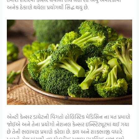
અનેક ઠેકાણે થયેલા પ્રયોગથી સિદ્ધ થયું છે.
એન્ટી કેન્સર ડાયેટની વિગતો હોલિસ્ટિક મેડિસિન ના મત પ્રમાણે
જોઈએ અને તેના પ્રયોગો નેશનલ કેન્સર ઇન્સ્ટિટ્યૂટમાં થઈ ગયા
છે તેની ભલામણ પ્રમાણે કરેલા છે. ફળ અને શાકભાજી વધારે