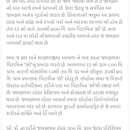
છે. તમે બેડ ઉપર લગાવો છો તો જામ’ જેમાંથી બને છે તે જામફળ
ની વાત આજે તમને કરવાની. છે. કેળા જેટલું જ સર્વપ્રિય આ
જામફળ અનેક ગુણોનો ભંડાર છે. શિયાળાની ઋતુમાં આ ફળમાં
લાલ અને સફેદ બંને રંગનો ગર્ભ અને અંદરના ભાગમાં બી હોય છે.
તેમાં દર સો ગ્રામે ૩૦૦થી ૪૦૦ મિ. ગ્રામ વિટામિન ‘સી’ છે. નાક
અને દાંત માં લોહી નીકળવાની તકલીફ વાળાને તરત જ જામફળ
ખાવાથી ફાયદો થાય છે.
બધા જ ફળ અને શાકભાજીમાં આમળા ને બાદ કરતાં જામફળમાં
વિટામિન “સી”નું પ્રમાણ વધારે છે. આમળામાં દર સો ગ્રામ ૬૦૦ મિ.
ગ્રામ, નારંગી મોસંબીમાં ૬૦થી ૭૦ મિ. ગ્રા અને લીંબુમાં ૩૫થી ૪૦
મિ. ગ્રામ પ્રમાણમાં વિટામિન ‘સી’ રહેલું છે. લોહીના બધા જ વિકારો
ઉપરાંત હાર્ટઍટેકના. દર્દીને પણ આ વિટામિન ‘સી’થી રક્ષણ મળે
છે. જામફળમાં રહેલા કેલ્શિયમ અને ફોસ્ફરસ થી હાડકાં મજબૂત
થાય છે. જામફળમાં રહેલા આયર્ન તમારા લોહીના હિમોગ્લોબીન
વધારવામાં મદદ કરે છે. શાળામાં કુદરતી કાર્બોહાઇડ્રેટ છે જે તમારા
શરીરને શક્તિ અને ર્તિ આપે છે.
બી. પી. ના દર્દીને જામફળમાં રહેલું ૩૦૦ મિ. ગ્રામ જેટલું પોટેશિયમ