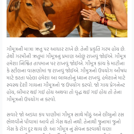
ગૌમૂત્રની માત્રા ઋતુ પર આધાર રાખે છે. તેની પ્રકૃતિ ગરમ હોય છે.
તેથી ગરમીની ઋતુમાં ગૌમૂત્રનું પ્રમાણ ઓછું રાખવું જોઈએ. ગૌમૂત્ર
હમેશા નિશ્વિત તાપમાન પર રાખવું જોઈએ. ગૌમૂત્ર કાંચ કે માટીના
કે સ્ટીલના વાસણોમાં જ રાખવું જોઈએ. ગૌમુત્રનો ઉપયોગ ઔષધ
માટે કરતા પહેલા હંમેશા આ બાબતોનું ધ્યાન રાખવું. હંમેશાને માટે
સ્વસ્થ દેશી ગાયના ગૌમૂત્રનો જ ઉપયોગ કરવો. જો ગાય પ્રેગનેન્ટ
હોય, બીમાર થઈ ગઈ હોય અથવા તો વૃદ્ધ થઈ ગઈ હોય તો તેના
ગૌમૂત્રનો ઉપયોગ ન કરવો.
સવારે જો અડધા કપ પાણીમાં ગૌમૂત્ર સાથે મીઠું અને લીંબુનો રસ
ભેળવીને પીવામાં આવે તો ગેસ થતો નથી. તેનાથી જુનામાં જુનો
ગેસ કે રોગ દુર થાય છે. આ ગૌમૂત્ર નું સેવન કરવાથી ઘણા