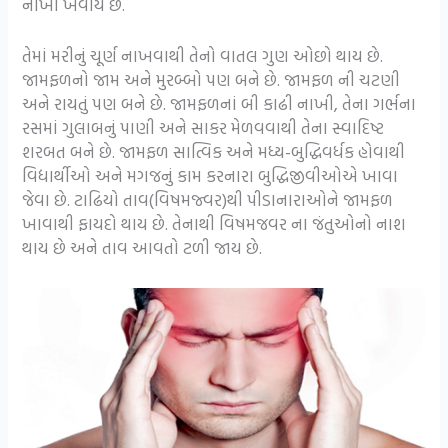
નાખી ખવાય છે.
તેમાં મરીનું ચૂર્ણ નાખવાથી તેનો વાતલ ગુણ ઓછો થાય છે.
જામફળનો જામ અને મુરબ્બો પણ બને છે. જામફળ ની ચટણી
અને રાયતું પણ બને છે. જામફળનાં બી કાઢી નાખી, તેના ગર્ભના
રસમાં ગુલાબનું પાણી અને સાકર મેળવવાથી તેના સ્વાદિષ્ટ
શરબત બને છે. જામફળ સાત્વિક અને મધ્ય-બુદ્ધિવર્ધક હોવાથી
વિદ્યાર્થીઓ અને મગજનું કામ કરનારા બુદ્ધિજીવીઓએ ખાવા
જેવા છે. ટાઢિયો તાવ(વિષમજ્વર)થી પીડાનારાઓને જામફળ
ખાવાથી ફાયદો થાય છે. તેનાથી વિષમજવર ના જંતુઓનો નાશ
થાય છે અને તાવ આવતો ટળી જાય છે.