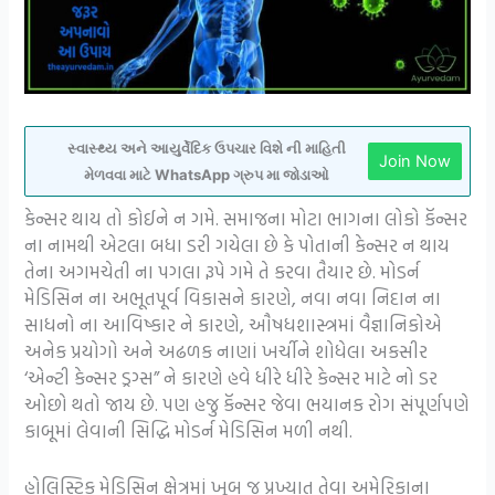
સ્વાસ્થ્ય અને આયુર્વેદિક ઉપચાર વિશે ની માહિતી
Join Now
મેળવવા માટે WhatsApp ગ્રુપ મા જોડાઓ
કેન્સર થાય તો કોઈને ન ગમે. સમાજના મોટા ભાગના લોકો કૅન્સર
ના નામથી એટલા બધા ડરી ગયેલા છે કે પોતાની કેન્સર ન થાય
તેના અગમચેતી ના પગલા રૂપે ગમે તે કરવા તૈયાર છે. મોડર્ન
મેડિસિન ના અભૂતપૂર્વ વિકાસને કારણે, નવા નવા નિદાન ના
સાધનો ના આવિષ્કાર ને કારણે, ઔષધશાસ્ત્રમાં વૈજ્ઞાનિકોએ
અનેક પ્રયોગો અને અઢળક નાણાં ખર્ચીને શોધેલા અકસીર
‘એન્ટી કેન્સર ડ્રગ્સ” ને કારણે હવે ધીરે ધીરે કેન્સર માટે નો ડર
ઓછો થતો જાય છે. પણ હજુ કૅન્સર જેવા ભયાનક રોગ સંપૂર્ણપણે
કાબૂમાં લેવાની સિદ્ધિ મોડર્ન મેડિસિન મળી નથી.
હોલિસ્ટિક મેડિસિન ક્ષેત્રમાં ખૂબ જ પ્રખ્યાત તેવા અમેરિકાના