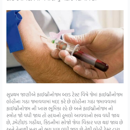
સુપ્રથમ જાણીએ ફાઈબ્રીનોજમ બ્લડ ટેસ્ટ વિષે જેમાં ફાઈબ્રીનોજમ
લોહીના ગઠા જમાવવામાં મદદ કરે છે લોહીના ગઠા જમાવવામાં
ફાઈબ્રીનોજમ ની ખાસ ભૂમિકા રહે છે અને ફાઈબ્રીનોજમ નો
સ્ત્રોત જો વધી જાય તો હ્રદયનો હુમલો આવવાનો ભય વધી જાય
છે, રૂમેટીઇડ ગઠીયા, કિડનીમાં સોજો જેવા વિકાર પણ થઇ જાય છે
અને તેનાથી મૃત્યુ નો ભય પણ વધી જાય છે તેથી લોહી ટેસ્ટ દ્વારા