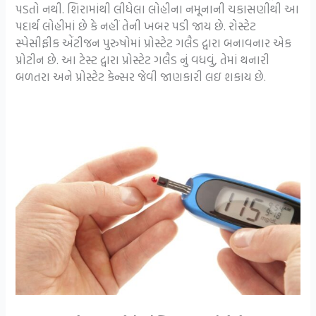
પડતો નથી. શિરામાંથી લીધેલા લોહીના નમૂનાની ચકાસણીથી આ
પદાર્થ લોહીમાં છે કે નહીં તેની ખબર પડી જાય છે. રોસ્ટેટ
સ્પેસીફીક એંટીજન પુરુષોમાં પ્રોસ્ટેટ ગલૈડ દ્વારા બનાવનાર એક
પ્રોટીન છે. આ ટેસ્ટ દ્વારા પ્રોસ્ટેટ ગલૈડ નું વધવું, તેમાં થનારી
બળતરા અને પ્રોસ્ટેટ કેન્સર જેવી જાણકારી લઇ શકાય છે.