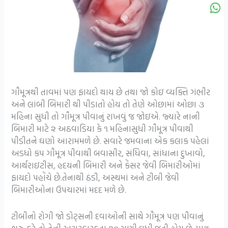
ગૌમૂત્રથી તાવમાં પણ ફાયદો થાય છે તથા જો કોઇ વ્યક્તિ ગંભીર
અને લાંબી બિમારી થી પીડાતો હોય તો તેણે ઓછામાં ઓછા ૩
મહિના સુધી તો ગૌમૂત્ર પીવાનું રાખવું જ જોઇએ. જ્યારે નાની
બિમારી માટે ૨ અઠવાડિયા કે ૧ મહિનાસુધી ગૌમૂત્ર પીવાથી
પીડીતને ઘણો આરામમળે છે. સવારે જમવાના એક કલાક પહેલાં
અડધો કપ ગૌમૂત્ર પીવાથી બવાસીર, સંધિવા, સાંધાના દુખાવો,
આર્થરાઇટીસ, હદયની બિમારી અને કેંસર જેવી બિમારીઓમાં
ફાયદો પહોંચે છે.તેનાથી ઠંડી, અસ્થમાં અને ટીબી જેવી
બિમારીઓના ઉપચારમાં મદદ મળે છે.
ટીબીનો રોગી જો ડોટ્સની દવાઓની સાથે ગૌમૂત્ર પણ પીવાનું