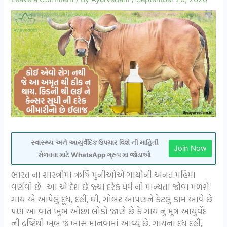
સ્વાસ્થ્ય અને આયુર્વેદિક ઉપચાર વિશે ની માહિતી
Join Now
મેળવવા માટે WhatsApp ગ્રુપ મા જોડાઓ
ભારત ના શાસ્ત્રોમાં ઋષિ મુનીઓએ ગાયોની અનંત મહિમા
વર્ણવી છે. આ એ દેશ છે જ્યાં દરેક ધર્મ ની માન્યતા જોવા મળશે.
ગાય એ આપેલું દૂધ, દહીં, ઘી, ગોબર આપણને કેટલું કામ આવે છે
પણ આ વાત ખુબ ઓછા લોકો જાણે છે કે ગાય નું મૂત્ર આયુર્વેદ
ની દ્રષ્ટિથી ખુબ જ ખાસ માનવામાં આવ્યું છે. ગાયના દૂધ દહીં,