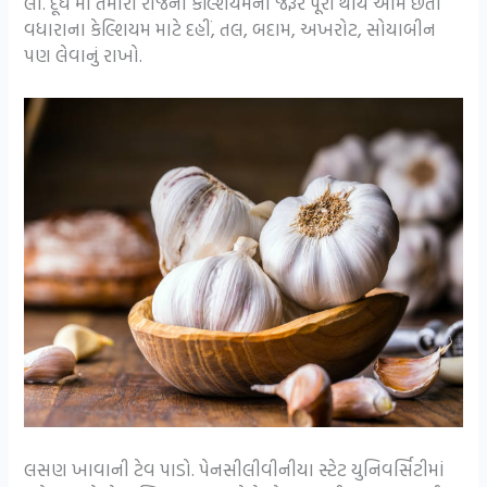
લી. દૂધ માં તમારી રોજની કેલ્શિયમની જરૂર પૂરી થાય આમ છતાં
વધારાના કેલ્શિયમ માટે દહીં, તલ, બદામ, અખરોટ, સોયાબીન
પણ લેવાનું રાખો.
લસણ ખાવાની ટેવ પાડો. પેનસીલીવીનીયા સ્ટેટ યુનિવર્સિટીમાં