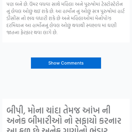
પણ બને છે. ઉંમર વધવા સાથે મહિલા અને પુરુષોમાં ટેસ્ટોસ્ટેરોન
નું લેવલ ઓછું થઇ શકે છે. આ હાર્મોન નું ઓછું સત્ર પુરુષોમાં હાર્ટ
ડીસીસ નો ભય વધારી શકે છે અને મહિલાઓમાં મેનોપોઝ
દરમિયાન આ હાર્મોનનું લેવલ ઓછું થવાથી સ્વભાવ માં ઘણી
જાતના ફેરફાર થવા લાગે છે.
Show Comments
બીપી, મોના ચાંદા તેમજ આંખ ની
અનેક બીમારીઓ નો સફાયો કરનાર
આ ફળ છે અનેક ગુણોનો ભંડાર