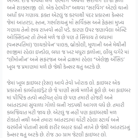
ખાઓ. રોજ પાંચથી નવ “હેલ્પીંગ’ અથવા ‘સરવિંગ’ તાજા ફળો
અને શાકભાજી લો. એક હેલ્પીંગ” અથવા “સરવિંગ’ એટલે ચાનો
અર્ધો કપ ગણાય. ફક્ત એટલું જ કરવાથી પંદર પ્રકારના કેન્સર
જેમાં આંતરડા, સ્તન, ગર્ભાશયનું મોં સર્વિક્સ અને ફેફસાં મુખ્ય
ગણાય તેનો ભય રાખવો નહીં પડે. કારણ ઉપર જણાવેલા એન્ટિ
ઓક્સિડન્ટ તો તેમને મળે જ છે પણ તે સિવાય તે બધામાં
(વનસ્પતિમાં) ‘લાયકોપેન’ પાલક, બ્રોકોલી, મૂળાની અને મેથીની
ભાજીમાં રહેલા ઇન્ડોલ, બધા જ ખટ મધુરા ફળોના, લીંબુ વગેરે માં
“લીમોનીન’ અને સફરજન અને દ્રાક્ષમાં રહેલા “એલેજી ઍસિડ’
ખૂબ જ પ્રમાણમાં મળે છે જેથી કેન્સર થતું અટકે છે.
જેમાં ખૂબ ફાઇબર (રેસા) આવે તેવો ખોરાક લો. ફાઇબર એક
પ્રકારનો કાર્બોહાઇડ્રેટ છે જે પાણી સાથે મળીને ફૂલે છે. આ ફાઇબર
માં પૌષ્ટિક તત્વો નહીંવત્ હોય છે પણ તમારી હોજરી અને
આંતરડામાં સુંવાળા ગોળો બની ઝડપથી આગળ વધે છે. તમારી
કબજિયાત મટી જાય છે. એટલું જ નહીં પણ ફાઇબરથી મળ
રોકાતો નથી અને તમારા આંતરડામાં ચોંટી રહેલા સ્ટાર્ચ અને
ચરબીને પોતાની સાથે શરીર બહાર કાઢી નાખે છે જેથી આંતરડાનું
કેન્સર થતું અટકે છે. રોજ ૩૦ ગ્રામ જેટલી ફાઇબર લો.