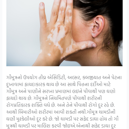
ગૌમૂત્રનો ઉપયોગ તીવ્ર એસિડિટી, અલ્સર, કબજીયાત અને પેટના
દૂખાવામાં ફાયદાકારક થાય છે આ સાથે પિત્તના દર્દીઓ માટે
ગૌમૂત્ર અને પાણીને સરખા પ્રમાણમાં લઇને પીવાથી પણ ઘણો
ફાયદો થાય છે. ગૌમૂત્રને નિયમિતપણે પીવાથી શરીરની
રોગપ્રતિકારક શક્તિ વધે છે. અને તેને પીવાથી રોગો દૂર રહે છે.
આથી બિમારીઓ શરીરમાં આવી શકતી નથી.ગૌમૂત્ર ચામડીની
ઘણી મુશ્કેલીઓ દૂર કરે છે. જો ચામડી પર સફેદ ડાઘા હોય તો ગૌ
મૂત્રથી ચામડી પર માલિશ કરવી જોઇએ.એનાથી સફેદ ડાઘા દૂર