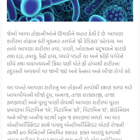
જેઓ આવા તોફાનીઓને ઊંચકીને બહાર ફેંકી દે છે. આપણા
શરીરમાં તોફાન કરી મૂકનાર તત્ત્વોને ‘ફ્રી રેડિકલ’ કહેવાય. આ
તત્વો આપણા શરીરમાં હવા, પાણી, ખોરાકના પ્રદૂષણને કારણે
તથા દારૂ, તમાકુ, કેફી દ્રવ્ય, વધારે પડતી ચા અને કૉફી વગેરેને
લીધે તથા ચયાપચયની ક્રિયા પછી પોતે ફ્રી હોવાથી શરીરના
તંદુરસ્તી અવયવો પર જામી જઈ અને કેન્સર અને બીજા રોગો કરે.
આ વખતે આપણા શરીરનું આ તોફાની તત્ત્વોથી રક્ષણ કરવા માટે
ખાવાપીવાની ચીજો દૂધ, અનાજ, તાજા શાકભાજી, તાજા
ફળફળાદી અને પૂરતું પાણી લેવાથી આપણા શરીરમાં પૂરતા
પ્રમાણમાં વિટામિન ‘એ’, વિટામિન ‘સી’, વિટામિન ‘ઈ’, સેલેનિયમ
અને બીજા ખનીજ પદાર્થો ખૂબ જ પ્રમાણમાં મળશે. આ ચાર
એન્ટીઑક્સિડંટ સાથે પાંચમું એન્ટીઑક્સિડંટ એટલે રોજની
૩૦થી ૪૦ મિનિટની નિયમિત કસરત. ફક્ત આટલું કરવાથી
તમારા શરીરમાં કેન્સર થવાનો ભય નહીં રહે એવું અમેરિકામાં