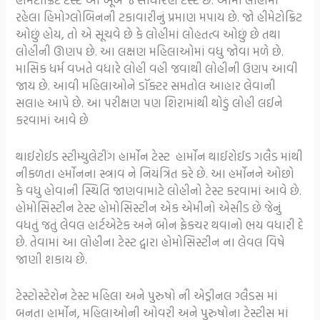
રહેલા હિમોગ્લોબિનની ટકાવારીનું પ્રમાણ મપાય છે. જો હીમેટોક્રિટ
ઓછું હોય, તો એ સૂચવે છે કે લોહીમાં લોહતત્વ ઓછું છે તથા
લોહીની ઊણપ છે. આ લક્ષણ મહિલાઓમાં વધુ જોવા મળે છે.
માસિક ધર્મ વખતે વધારે લોહી વહી જવાથી લોહીની ઉણપ આવી
જાય છે. આવી મહિલાઓને ડૉક્ટર સમતોલ આહાર લેવાની
સલાહ આપે છે. આ પરીક્ષણ પણ શિરામાંથી થોડું લોહી લઈને
કરવામાં આવે છે
થાઈરોઈડ સ્ટીમ્યુલેટીંગ હાર્મોન ટેસ્ટ હાર્મોન થાઈરોઈડ ગલૈડ માંથી
નીકળતા હર્મોનના સ્ત્રાવ ને નિયંત્રિત કરે છે. આ હર્મોનને ઓછો
કે વધુ હોવાની સ્થિતિ જાણવામાટે લોહીનો ટેસ્ટ કરવામાં આવે છે.
હોમોસિસ્ટીન ટેસ્ટ હોમોસિસ્ટીન એક એમીનો એસીડ છે જેનું
વધતું જતું લેવલ હાર્ટએટેક અને બોન ફ્રેકચર થવાનો ભય વધારી દે
છે. તેવામાં આ લોહીના ટેસ્ટ દ્વારા હોમોસિસ્ટીન ના લેવલ વિષે
જાણી શકાય છે.
ટેસ્ટોસ્ટેરોન ટેસ્ટ મહિલા અને પુરુષો ની એડ્રીનલ ગ્લૈડસ માં
બનતા હાર્મોન, મહિલાઓની ઓવરી અને પુરુષોના ટેસ્ટીસ માં