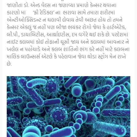
જાણીતા ડો. એન્ડ વેલ્સ ના જણાવ્યા પ્રમાણે કેન્સર થવાના
કારણો માં ‘ફ્રી રેડિકલ’ ના ભરાવા સામે તમારા શરીરમાં
એન્ટીઓક્સિડન્ટ ન ચલાવી લેવાય તેવી અછત હોય તો તમને
કેન્સર એકલું જ નહીં પણ બીજા ભયંકર રોગો જેવા કે હાર્ટએટેક,
બી.પી., ડાયાબિટીસ, આર્થ્રાઇટીસ, દમ વગેરે થઈ શકે છે. પરદેશમાં
નાઈટ કલબમાં કોઈ તોફાની ઘૂસી જાય અને કલબમાં આવનાર ને
ખલેલ ન પહોંચાડે અને કલબ શાંતિનો ભંગ કરે નહીં માટે કલબના
માલિક બાઉન્સર્સ એટલે કે પહેલવાન જેવા થોડા સ્ટ્રોંગ મેન રાખે
છે.