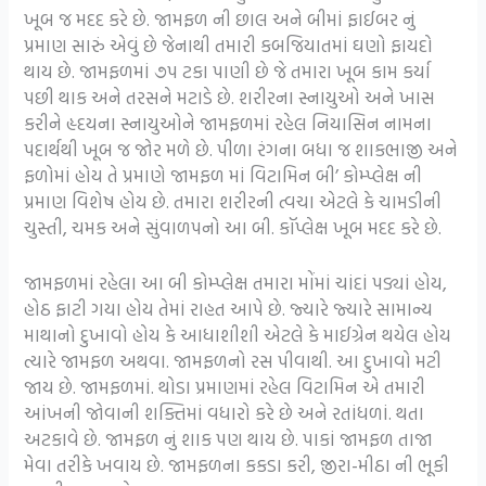
ખૂબ જ મદદ કરે છે. જામફળ ની છાલ અને બીમાં ફાઈબર નું
પ્રમાણ સારું એવું છે જેનાથી તમારી કબજિયાતમાં ઘણો ફાયદો
થાય છે. જામફળમાં ૭પ ટકા પાણી છે જે તમારા ખૂબ કામ કર્યા
પછી થાક અને તરસને મટાડે છે. શરીરના સ્નાયુઓ અને ખાસ
કરીને હૃદયના સ્નાયુઓને જામફળમાં રહેલ નિયાસિન નામના
પદાર્થથી ખૂબ જ જોર મળે છે. પીળા રંગના બધા જ શાકભાજી અને
ફળોમાં હોય તે પ્રમાણે જામફળ માં વિટામિન બી’ કોમ્પ્લેક્ષ ની
પ્રમાણ વિશેષ હોય છે. તમારા શરીરની ત્વચા એટલે કે ચામડીની
ચુસ્તી, ચમક અને સુંવાળપનો આ બી. કૉપ્લેક્ષ ખૂબ મદદ કરે છે.
જામફળમાં રહેલા આ બી કોમ્પ્લેક્ષ તમારા મોંમાં ચાંદાં પડ્યાં હોય,
હોઠ ફાટી ગયા હોય તેમાં રાહત આપે છે. જ્યારે જ્યારે સામાન્ય
માથાનો દુખાવો હોય કે આધાશીશી એટલે કે માઈગ્રેન થયેલ હોય
ત્યારે જામફળ અથવા. જામફળનો રસ પીવાથી. આ દુખાવો મટી
જાય છે. જામફળમાં. થોડા પ્રમાણમાં રહેલ વિટામિન એ તમારી
આંખની જોવાની શક્તિમાં વધારો કરે છે અને રતાંધળાં. થતા
અટકાવે છે. જામફળ નું શાક પણ થાય છે. પાકાં જામફળ તાજા
મેવા તરીકે ખવાય છે. જામફળના કકડા કરી, જીરા-મીઠા ની ભૂકી