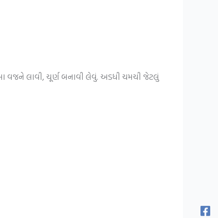
ખા વજને લાવી, ચૂર્ણ બનાવી લેવું. અડધી ચમચી જેટલું