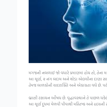
મગજની નબળાઈ જો વધારે પ્રમાણમાં હોય તો, તેના માટ
આ ચૂર્ણ, ૨ નંગ બદામ અને થોડા એલચીના દાણા સાથે વ
તેમજ બાળકોની યાદશક્તિ અને એકાગ્રતા વધે છે. પર
બ્રાહ્મી રસાયન ઔષધ છે. વૃદ્ધાવસ્થાને તે પાછળ ધકે
આ ચૂર્ણ દૂધમાં મેળવી પીવાથી મસ્તિષ્ક અને હૃદયની સ