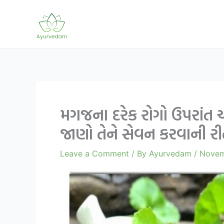
Skip
to
content
મગજના દરેક રોગો ઉપરાંત 
જાણો તેને સેવન કરવાની ર
Leave a Comment
/ By
Ayurvedam
/
Novem