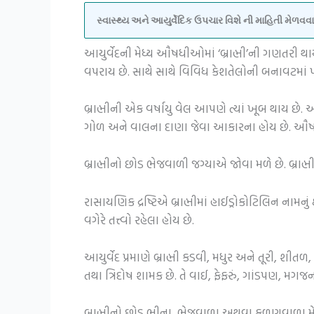
સ્વાસ્થ્ય અને આયુર્વેદિક ઉપચાર વિશે ની માહિતી મેળ
આયુર્વેદની મેધ્ય ઔષધીઓમાં ‘બ્રાહ્મી’ની ગણતરી થાય 
વપરાય છે. સાથે સાથે વિવિધ કેશતેલોની બનાવટમાં
બ્રાહ્મીની એક વર્ષાયુ વેલ આપણે ત્યાં ખૂબ થાય છે
ગોળ અને વાલના દાણા જેવા આકારના હોય છે. ઔષધ તર
બ્રાહ્મીનો છોડ ભેજવાળી જગ્યાએ જોવા મળે છે. બ્રાહ્
રાસાયણિક દ્રષ્ટિએ બ્રાહ્મીમાં હાઈડ્રોકોટિલિન નામનુ
વગેરે તત્ત્વો રહેલા હોય છે.
આયુર્વેદ પ્રમાણે બ્રાહ્મી કડવી, મધુર અને તૂરી, 
તથા ત્રિદોષ શામક છે. તે વાઈ, ફેફરું, ગાંડપણ, મગજની
બ્રાહ્મીનો છોડ ભીના, ભેજવાળા અથવા કળણવાળા મેદાન