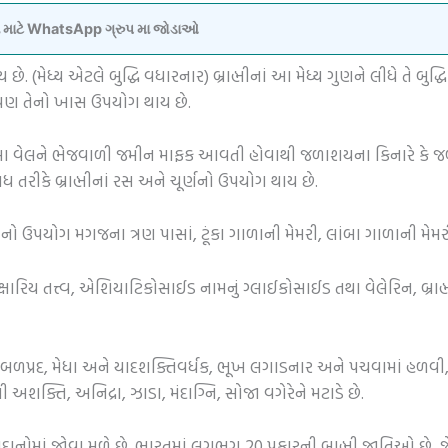
વવા માટે WhatsApp ગ્રુપ મા જોડાઓ
છે. (મેધ્ય એટલે બુદ્ધિ વધારનાર) બ્રાહ્મીનાં આ મેધ્ય ગુણને લીધે તે બુ
 પણ તેનો ખાસ ઉપયોગ થાય છે.
. આ વેલને ભેજવાળી જમીન માફક આવતી હોવાથી જળાશયના કિનારે કે જળપ્રધાન
ીકે બ્રાહ્મીનાં રસ અને ચૂર્ણનો ઉપયોગ થાય છે.
મીનો ઉપયોગ મગજના ત્રણ પાસાં, ટૂંકા ગાળાની મેમરી, લાંબા ગાળાની મેમરી
ં ક્ષારિય તત્ત્વ, એશિયાટિકોસાઈડ નામનું ગ્લાઈકોસાઈડ તથા વેલેરિન, બ્રાહ
શીતળ, બળપ્રદ, મેધા અને યાદશક્તિવર્ધક, ભૂખ લગાડનાર અને પચવામાં હળ
 અશક્તિ, અનિદ્રા, ઝાડા, મંદાગ્નિ, સોજા વગેરેને મટાડે છે.
ોમાં જોવા મળે છે. ભારતમાં લગભગ 20 પ્રકારની બ્રાહ્મી જાતિઓ છે, જેમ