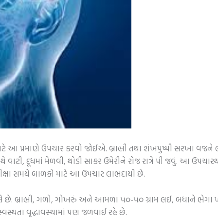
ે આ પ્રમાણે ઉપચાર કરવો જોઈએ. બ્રાહ્મી તથા શંખપુષ્પી સરખા વજને લાવ
ાટી, દૂધમાં મેળવી, થોડી સાકર ઉમેરીને રોજ રાત્રે પી જવું. આ ઉપચારથ
ીક્ષા સમયે બાળકો માટે આ ઉપચાર લાભદાયી છે.
લે છે. બ્રાહ્મી, ગળો, ગોખરું અને આમળા ૫૦-૫૦ ગ્રામ લઈ, બધાને ભેગા ખા
્વસ્થતા વૃદ્ધાવસ્થામાં પણ જળવાઈ રહે છે.