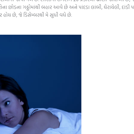
ેના છોડના ગઠ્ઠોમાંથી બહાર આવે છે અને પાંદડા લાંબી, ઘેરાયેલી, દાં
ય છે, જે ડિસેમ્બરથી મે સુધી વધે છે.