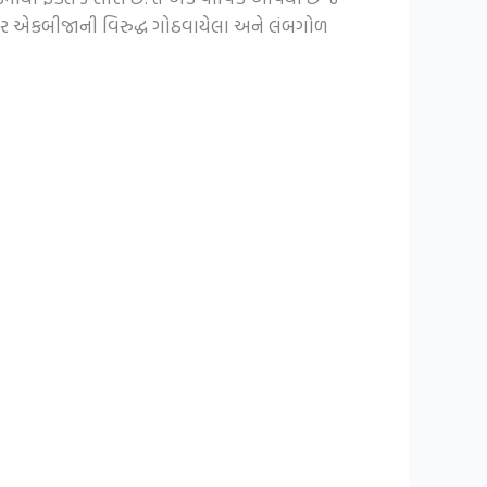
ડી પર એકબીજાની વિરુદ્ધ ગોઠવાયેલા અને લંબગોળ