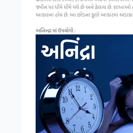
જમીન પર ધીમે ધીમે વધે છે અને ફેલાય છે. શાખાઓ ત
આકારના હોય છે. આ છોડના ફૂલો આકારમાં અંડાકાર હો
અનિન્દ્રા માં ઉપયોગી :