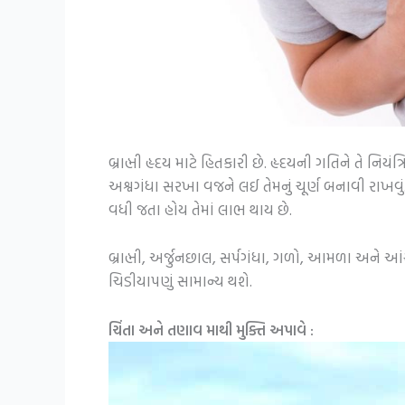
બ્રાહ્મી હૃદય માટે હિતકારી છે. હૃદયની ગતિને તે નિ
અશ્વગંધા સરખા વજને લઈ તેમનું ચૂર્ણ બનાવી રાખવુ
વધી જતા હોય તેમાં લાભ થાય છે.
બ્રાહ્મી, અર્જુનછાલ, સર્પગંધા, ગળો, આમળા અને આંસ
ચિડીયાપણું સામાન્ય થશે.
ચિંતા અને તણાવ માથી મુક્તિ અપાવે :