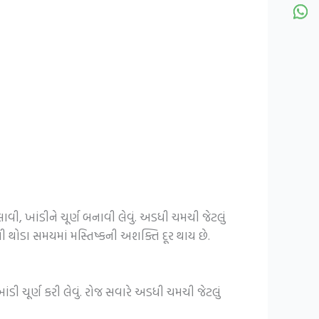
ી, ખાંડીને ચૂર્ણ બનાવી લેવું. અડધી ચમચી જેટલું
ી થોડા સમયમાં મસ્તિષ્કની અશક્તિ દૂર થાય છે.
ંડી ચૂર્ણ કરી લેવું. રોજ સવારે અડધી ચમચી જેટલું