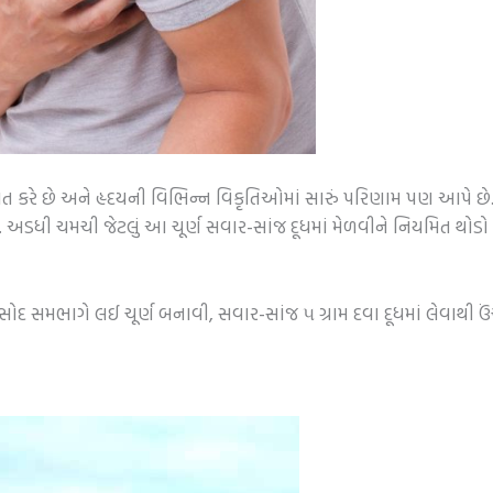
યંત્રિત કરે છે અને હૃદયની વિભિન્ન વિકૃતિઓમાં સારું પરિણામ પણ આપે છે
ં. અડધી ચમચી જેટલું આ ચૂર્ણ સવાર-સાંજ દૂધમાં મેળવીને નિયમિત થોડ
ોદ સમભાગે લઈ ચૂર્ણ બનાવી, સવાર-સાંજ ૫ ગ્રામ દવા દૂધમાં લેવાથી ઉંચ