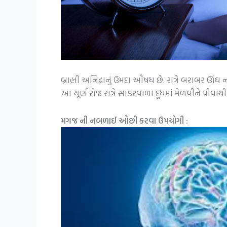
બ્રાહ્મી અનિદ્રાનું ઉમદા ઔષધ છે. રાત્રે બરાબર ઊં
આ ચૂર્ણ રોજ રાત્રે સાકરવાળા દૂધમાં મેળવીને પીવાથ
મગજ ની નબળાઈ ઓછી કરવા ઉપયોગી :