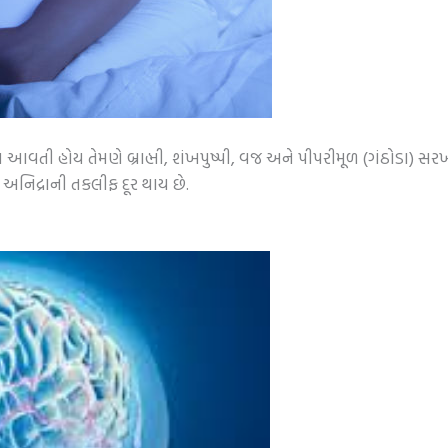
ઘ ન આવતી હોય તેમણે બ્રાહ્મી, શંખપુષ્પી, વજ અને પીપરીમૂળ (ગંઠોડા) સર
ી અનિદ્રાની તકલીફ દૂર થાય છે.