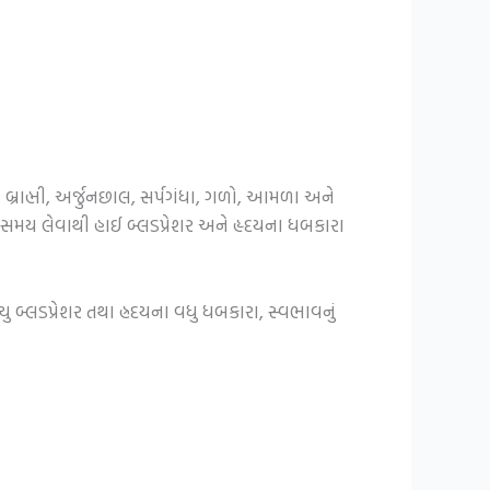
. બ્રાહ્મી, અર્જુનછાલ, સર્પગંધા, ગળો, આમળા અને
ો સમય લેવાથી હાઈ બ્લડપ્રેશર અને હૃદયના ધબકારા
ુ બ્લડપ્રેશર તથા હ્રદયના વધુ ધબકારા, સ્વભાવનું