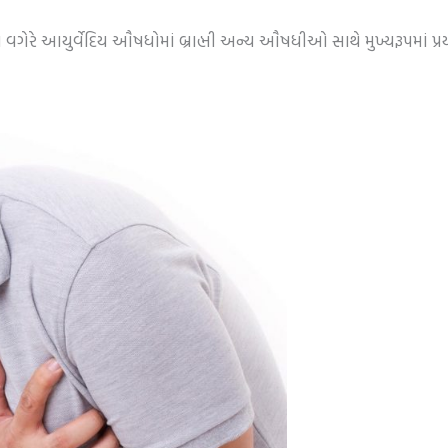
ત ઘૃત વગેરે આયુર્વેદિય ઔષધોમાં બ્રાહ્મી અન્ય ઔષધીઓ સાથે મુખ્યરૂપમાં