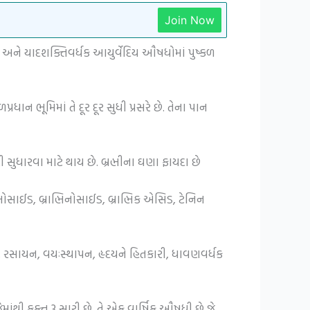
Join Now
દ્ધિ અને યાદશક્તિવર્ધક આયુર્વેદિય ઔષધોમાં પુષ્કળ
 ભૂમિમાં તે દૂર દૂર સુધી પ્રસરે છે. તેના પાન
 સુધારવા માટે થાય છે. બ્રહ્મીના ઘણા ફાયદા છે
્મોસાઈડ, બ્રાહ્મિનોસાઈડ, બ્રાહ્મિક એસિડ, ટેનિન
વી, રસાયન, વયઃસ્થાપન, હૃદયને હિતકારી, ધાવણવર્ધક
ાંથી ફક્ત 3 સારી છે. તે એક વાર્ષિક ઔષધી છે જે