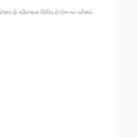
 પ્રયોજાય છે. મસ્તિષ્કના વિવિધ રોગોમાં આ ઔષધો