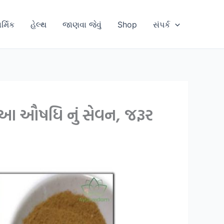
ાર્મિક
હેલ્થ
જાણવા જેવું
Shop
સંપર્ક
ે આ ઔષધિ નું સેવન, જરૂર