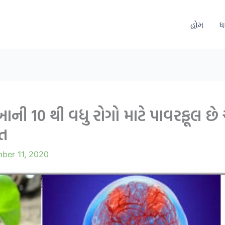
હોમ
ધ
આની 10 થી વધુ રોગો માટે પાવરફૂલ છ
ીત
ber 11, 2020