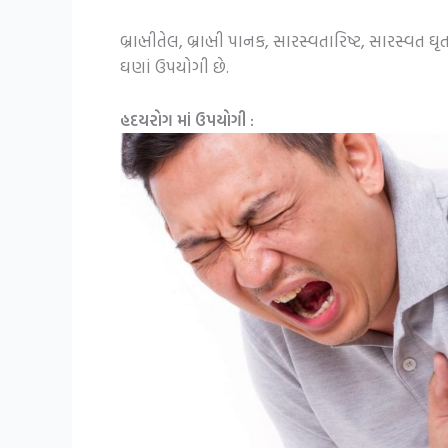
બ્રાહ્મીતેલ, બ્રાહ્મી પાનક, સારસ્વતારિષ્ટ, સારસ્વ
ઘણાં ઉપયોગી છે.
હદયરોગ માં ઉપયોગી :