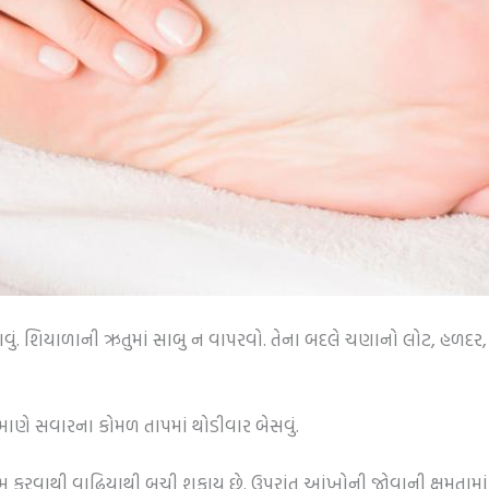
ું. શિયાળાની ઋતુમાં સાબુ ન વાપરવો. તેના બદલે ચણાનો લોટ, હળદર, 
માણે સવારના કોમળ તાપમાં થોડીવાર બેસવું.
યમ કરવાથી વાઢિયાથી બચી શકાય છે. ઉપરાંત આંખોની જોવાની ક્ષમતા