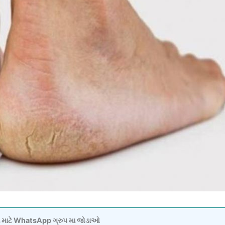
વવા માટે WhatsApp ગ્રુપ મા જોડાઓ