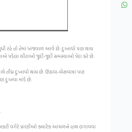
ધી રહે તો તેમાં ખંજવાળ આવે છે. દુ:ખાવો પણ થાય
યાએ પડેલા ચીરાઓ જુદી-જુદી સમસ્યાઓ પેદા કરે છે.
ણામે તીવ્ર દુ:ખાવો થાય છે. ઊઠવા-બેસવામાં પણ
દુ:ખવા માંડે છે.
.
ભેંસ- બકરી વગેરે પ્રાણીઓ ક્યારેક આંચળને હાથ લગાવવા