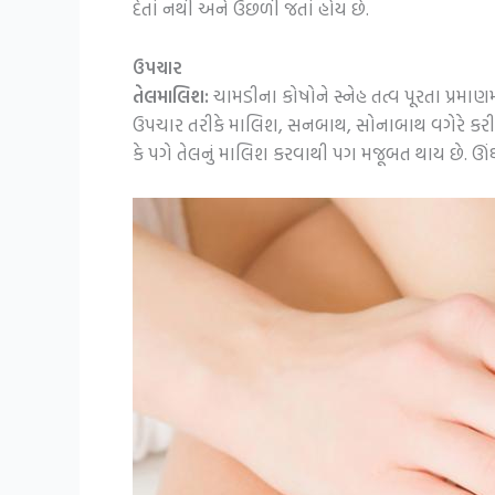
દેતાં નથી અને ઉછળી જતાં હોય છે.
ઉપચાર
તેલમાલિશ:
ચામડીના કોષોને સ્નેહ તત્વ પૂરતા પ્રમા
ઉપચાર તરીકે માલિશ, સનબાથ, સોનાબાથ વગેરે કરી 
કે પગે તેલનું માલિશ કરવાથી પગ મજૂબત થાય છે. ઊં