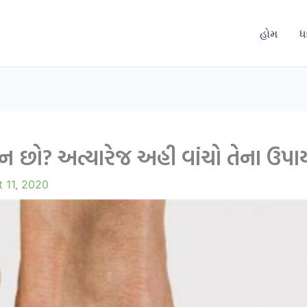
હોમ
ધ
શાન છો? અત્યારેજ અહી વાંચો તેના ઉપ
 11, 2020