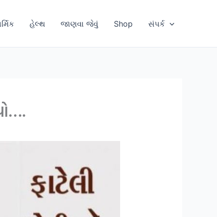
ાર્મિક
હેલ્થ
જાણવા જેવું
Shop
સંપર્ક
ાયો….