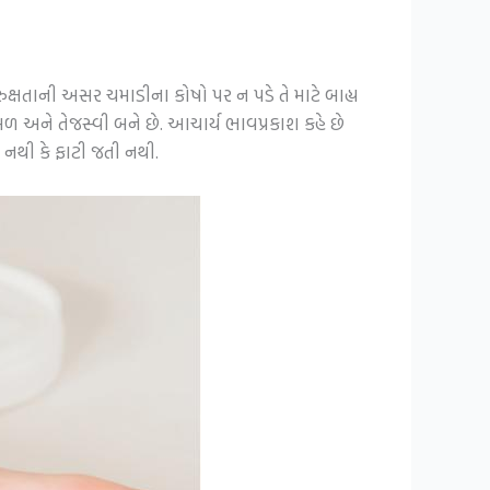
રુક્ષતાની અસર ચમાડીના કોષો પર ન પડે તે માટે બાહ્ય
 અને તેજસ્વી બને છે. આચાર્ય ભાવપ્રકાશ કહે છે
 નથી કે ફાટી જતી નથી.