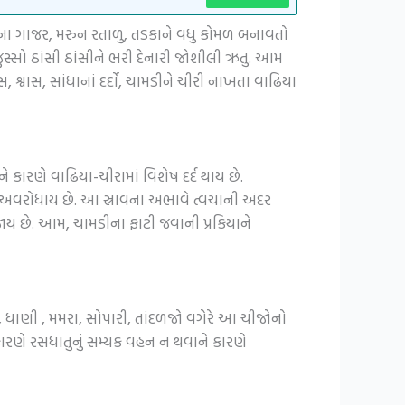
ર્ણના ગાજર, મરુન રતાળુ, તડકાને વધુ કોમળ બનાવતો
ુસ્સો ઠાંસી ઠાંસીને ભરી દેનારી જોશીલી ઋતુ. આમ
 શ્વાસ, સાંધાનાં દર્દો, ચામડીને ચીરી નાખતા વાઢિયા
 કારણે વાઢિયા-ચીરામાં વિશેષ દર્દ થાય છે.
ાવ અવરોધાય છે. આ સ્રાવના અભાવે ત્વચાની અંદર
 જાય છે. આમ, ચામડીના ફાટી જવાની પ્રકિયાને
, ધાણી , મમરા, સોપારી, તાંદળજો વગેરે આ ચીજોનો
 કારણે રસધાતુનું સમ્યક વહન ન થવાને કારણે