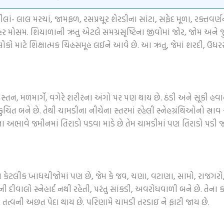
ીલાં- લાલ મરચાં, જામફળ, રસપ્રચૂર શેરડીના સાંટા, સફેદ મૂળા, રક્તવ
ોહર મોસમ. શિયાળાની ઋતુ એટલે સમગ્રસૃષ્ટિના જીવોમાં જોર, જોમ અને જ
કો માટે શિક્ષાત્મક ચિહ્નસમૂહ લઈને આવે છે. આ ઋતુ, જેમાં શરદી, ઉધરસ,
સ્તન, મળમાર્ગે, વગેરે શરીરના અંગો પર પણ થાય છે. ઠંડી અને સૂકી હવાને
િત બને છે. તેથી ચામડીના નીચેના સ્તરમાં રહેલી સ્નેહગ્રંથિઓનો સ્ર
ાદના અભાવે જમીનમાં તિરાડો પડવા માડે છે તેમ ચામડીમાં પણ તિરાડો પડી
કેટલીક ખાદ્યચીજોમાં પણ છે, જેમ કે જવ, ચણા, વટાણા, સામો, રાજગરો
દીવાલો સ્નેહાર્દ નથી રહેતી, પરંતુ સાંકડી, અવરોધવાળી બને છે. તેના
ેહ તત્વની અછત પેદા થાય છે. પરિણામે ચામડી તરડાઇ ને ફાટી જાય છે.