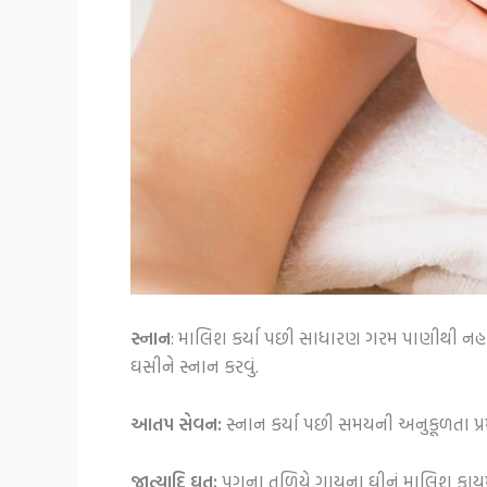
સ્નાન
: માલિશ કર્યા પછી સાધારણ ગરમ પાણીથી નહાવ
ઘસીને સ્નાન કરવું.
આતપ સેવન:
સ્નાન કર્યા પછી સમયની અનુકૂળતા પ્ર
જાત્યાદિ ઘૃત:
પગના તળિયે ગાયના ઘીનું માલિશ કા