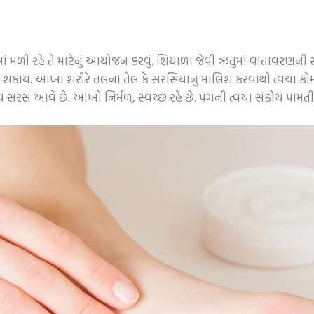
ણમાં મળી રહે તે માટેનું આયોજન કરવું. શિયાળા જેવી ઋતુમાં વાતાવરણની 
શકાય. આખા શરીરે તલના તેલ કે સરસિયાનું માલિશ કરવાથી ત્વચા કોમળ
ઘ સરસ આવે છે. આંખો નિર્મળ, સ્વચ્છ રહે છે. પગની ત્વચા સંકોચ પામતી