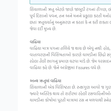
શિયાળાની ઋતુ એટલે જાણે જાંબુડી રંગનાં રીંગણ, લ
પૂર્વ દિશાનો પવન, તન અને મનને પ્રફુલ્લ કરતી મન
છતાં ઋતુચર્યાનું અનુસરણ ન કરતાં કે ન કરી શકતા લો
જેવા દર્દી મુખ્ય છે.
વાઢિયા
વાઢિયા માત્ર પગના તળિયે જ થાય છે એવું નથી. હોઠ, 
વાતાવરણની વિશિષતાઓ કારણે ચામડીનાં છિદ્રો સંકુચ
રહેલા તૈલી ભાગનું પ્રમાણ ઘટવા માંડે છે. જેમ વરસ
વાઢિયા કહે છે. જેને અંગ્રેજીમાં Fissures વધે છે.
અન્ય ઋતુમાં વાઢિયા
શિયાળાની એક વિશિષ્ટતા છે. રુક્ષગુણ આવો જ ગુણ 
જ્યારે અતિરેક થાય તો શરીરમાં રહેલી રસવાહિનીઓની 
ચામડીના કોષોમાં પૂરતી માત્રામાં રસ ન મળવાથી સ્ન