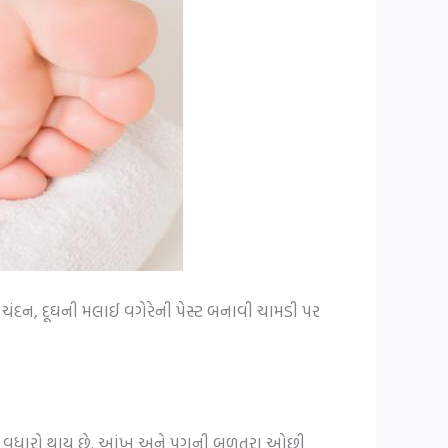
ચંદન, દૂઘની મલાઈ વગેરેની પેસ્ટ બનાવી ચામડી પર
માં વધારો થાય છે. આંખ અને પગની બળતરા ઓછી