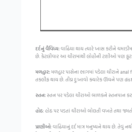
દર્દનું વૈવિધ્ય:
વાઢિયા થાય ત્યારે ખાસ કરીને ચમાડીમ
છે. કેટલીવાર આ ચીરામાંથી લોહીની ટશીઓ પણ ફૂટતી 
મળદ્વાર:
મળદ્વાર પાસેના ભાગમાં પડેલા ચીરાને anal 
તકલીફ થાય છે. તીવ્ર દુ:ખાવો ક્યારેક ઊંઘને પણ di
સ્તન:
સ્તન પર પડેલા ચીરાઓ બાળકને સ્તનપાન કરાવ
હોઠ
: હોઠ પર પડતાં ચીરાઓ બોલતી વખતે તથા જમતી 
પ્રાણીઓ
: વાઢિયાનું દર્દ માત્ર મનુષ્યને થાય છે. ત