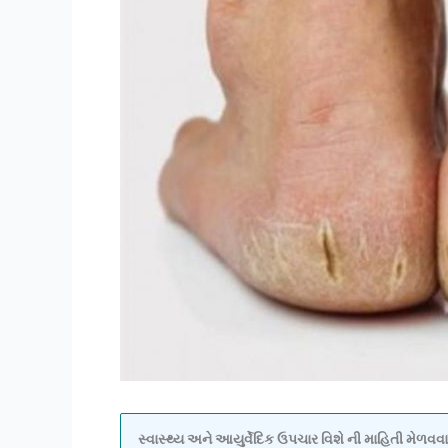
સ્વાસ્થ્ય અને આયુર્વેદિક ઉપચાર વિશે ની માહિતી મેળ