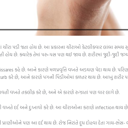
ાં ચીરા પડી જતા હોય છે. આ પ્રકારના ચીરાઓ કેટલીકવાર લાંબા સમય સુ
હોય છે. ક્યારેક તેમાં પરુ-પસ પણ થઈ જાય છે. શરીરમાં જુદી-જુદી જગ્
fissares કહે છે. આને કારણે મળપ્રવૃત્તિ વખતે અડચણ પેદા થાય છે. પરિ
sturb કરે છે, આને કારણે પગની પિંડીઓમાં કળતર થાય છે. આખું શરીર પણ 
તી વખતે તકલીફ કરે છે, અને એ કારણે રુઝાતાં પણ વાર લાગે છે.
વખતે દર્દ અને દુ:ખાવો કરે છે. આ ચીરાઓના કરાણે infection થાય છે
ેવું નથી પ્રાણીઓને પણ આ દર્દ થાય છે. રોજ નિરાંતે દૂધ દોહવા દેતા ગાય-