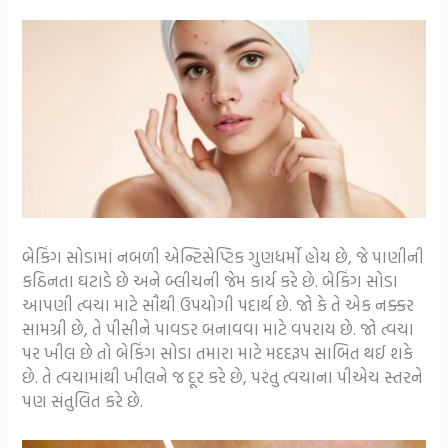
બેકિંગ સોડામાં નબળી એન્ટિસેપ્ટિક ગુણધર્મો હોય છે, જે પાણીની
કઠિનતા ઘટાડે છે અને બ્લીચની જેમ કાર્ય કરે છે. બેકિંગ સોડા
આપણી ત્વચા માટે સૌથી ઉપયોગી પદાર્થ છે. જો કે તે એક નક્કર
સામગ્રી છે, તે પીસીને પાવડર બનાવવા માટે વપરાય છે. જો ત્વચા
પર ખીલ છે તો બેકિંગ સોડા તમારા માટે મદદરૂપ સાબિત થઈ શકે
છે. તે ત્વચામાંથી ખીલને જ દૂર કરે છે, પરંતુ ત્વચાના પીએચ સ્તરને
પણ સંતુલિત કરે છે.