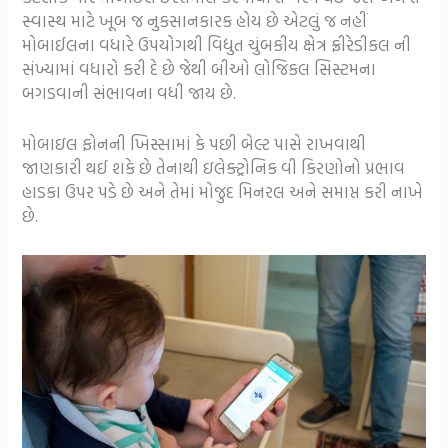
સ્વાસ્થ માટે ખૂબ જ નુકસાનકારક હોય છે એટલું જ નહીં
મોબાઈલના વધારે ઉપયોગથી વિદ્યુત ચુંબકીય ક્ષેત્ર ફ્રીરેડીકલ ની
સંખ્યામાં વધારો કરી દે છે જેથી બીઓ લોજિકલ સિસ્ટમના
બગડવાની સંભાવના વધી જાય છે.
મોબાઇલ ફોનની ખિસ્સામાં કે પછી બેલ્ટ પાસે રાખવાથી
જાણકારી થઈ શકે છે તેનાથી ઇલેક્ટ્રોનિક વી કિરણોનો પ્રભાવ
હાડકા ઉપર પડે છે અને તેમાં મોજુદ મિનરલ અને સમાપ્ત કરી નાખે
છે.