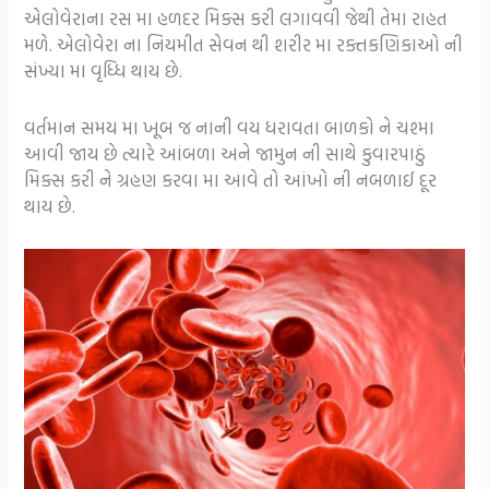
એલોવેરાના રસ મા હળદર મિક્સ કરી લગાવવી જેથી તેમા રાહત
મળે. એલોવેરા ના નિયમીત સેવન થી શરીર મા રક્તકણિકાઓ ની
સંખ્યા મા વૃધ્ધિ થાય છે.
વર્તમાન સમય મા ખૂબ જ નાની વય ધરાવતા બાળકો ને ચશ્મા
આવી જાય છે ત્યારે આંબળા અને જામુન ની સાથે કુવારપાઠું
મિક્સ કરી ને ગ્રહણ કરવા મા આવે તો આંખો ની નબળાઈ દૂર
થાય છે.