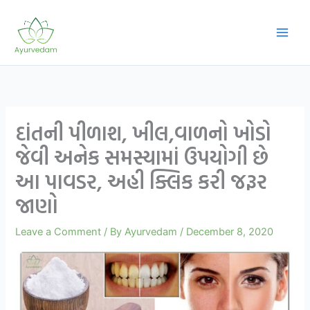
Skip
to
content
દાંતની પીળાશ, ખીલ,વાળનો ખોડો
જેવી અનેક સમસ્યામાં ઉપયોગી છે
આ પાવડર, અહી ક્લિક કરી જરૂર
જાણો
Leave a Comment
/ By
Ayurvedam
/
December 8, 2020