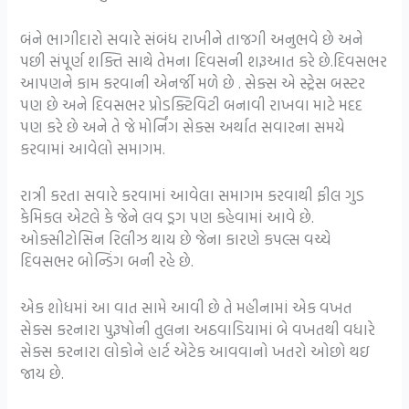
બંને ભાગીદારો સવારે સંબંધ રાખીને તાજગી અનુભવે છે અને
પછી સંપૂર્ણ શક્તિ સાથે તેમના દિવસની શરૂઆત કરે છે.દિવસભર
આપણને કામ કરવાની એનર્જી મળે છે . સેક્સ એ સ્ટ્રેસ બસ્ટર
પણ છે અને દિવસભર પ્રોડક્ટિવિટી બનાવી રાખવા માટે મદદ
પણ કરે છે અને તે જે મોર્નિંગ સેક્સ અર્થાત સવારના સમયે
કરવામાં આવેલો સમાગમ.
રાત્રી કરતા સવારે કરવામાં આવેલા સમાગમ કરવાથી ફીલ ગુડ
કેમિકલ એટલે કે જેને લવ ડ્રગ પણ કહેવામાં આવે છે.
ઓક્સીટોસિન રિલીઝ થાય છે જેના કારણે કપલ્સ વચ્ચે
દિવસભર બોન્ડિંગ બની રહે છે.
એક શોધમાં આ વાત સામે આવી છે તે મહીનામાં એક વખત
સેક્સ કરનારા પુરૂષોની તુલના અઠવાડિયામાં બે વખતથી વધારે
સેક્સ કરનારા લોકોને હાર્ટ એટેક આવવાનો ખતરો ઓછો થઇ
જાય છે.