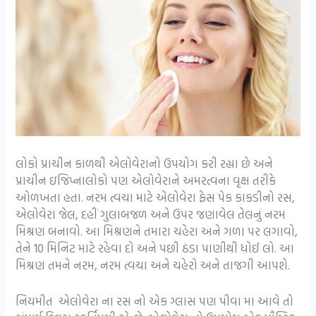
લોકો પ્રાચીન કાળથી એલોવેરાનો ઉપયોગ કરી રહ્યા છે અને
પ્રાચીન ઇજિપ્નાલોકો પણ એલોવેરાને અમરત્વના વૃક્ષ તરીકે
ઓળખતા હતા. નરમ ત્વચા માટે એલોવેરા ફેસ પેક કાકડીનો રસ,
એલોવેરા જેલ, દહીં ગુલાબજળ અને ઉપર જણાવેલ તેલનું નરમ
મિશ્રણ બનાવો. આ મિશ્રણને તમારા ચહેરા અને ગળા પર લગાવો,
તેને 10 મિનિટ માટે રહેવા દો અને પછી ઠંડા પાણીથી ધોઈ લો. આ
મિશ્રણ તમને નરમ, નરમ ત્વચા અને ચહેરો અને તાજગી આપશે.
નિયમીત એલોવેરા ના રસ નો એક ગ્લાસ પણ પીવા મા આવે તો