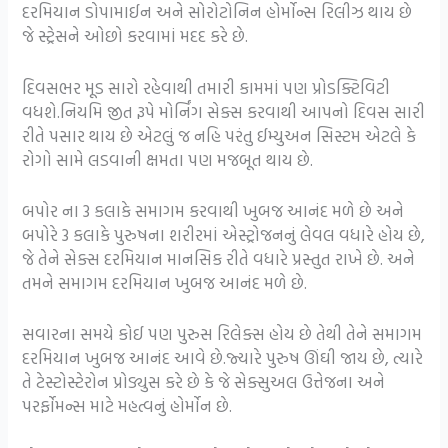
દરમિયાન ડોપામાઈન અને સોરોટોનિન હોર્મોન્સ રિલીઝ થાય છે
જે સ્ટ્રેસને ઓછો કરવામાં મદદ કરે છે.
દિવસભર મૂડ સારો રહેવાથી તમારી કામમાં પણ પ્રોડક્ટિવિટી
વધશે.નિયમિ જીત રૂપે મોર્નિંગ સેક્સ કરવાથી આપનો દિવસ સારી
રીતે પસાર થાય છે એટલું જ નહિ પરંતુ ઈમ્યુઅન સિસ્ટમ એટલે કે
રોગો સામે લડવાની ક્ષમતા પણ મજબૂત થાય છે.
બપોર ના 3 કલાકે સમાગમ કરવાથી ખુબજ આનંદ મળે છે અને
બપોરે 3 કલાકે પુરુષના શરીરમાં એસ્ટ્રોજનનું લેવલ વધારે હોય છે,
જે તેને સેક્સ દરમિયાન માનસિક રીતે વધારે પ્રસ્તુત રાખે છે. અને
તમને સમાગમ દરમિયાન ખુબજ આનંદ મળે છે.
સવારના સમયે કોઈ પણ પુરુસ રિલેક્સ હોય છે તેથી તેને સમાગમ
દરમિયાન ખુબજ આનંદ આવે છે.જ્યારે પુરુષ ઊંઘી જાય છે, ત્યારે
તે ટેસ્ટોસ્ટેરોન પ્રોડ્યુસ કરે છે કે જે સેક્સુઅલ ઉત્તેજના અને
પરર્ફોમન્સ માટે મહત્વનું હોર્મોન છે.