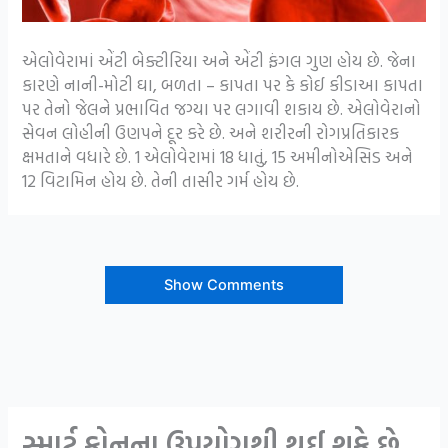
એલોવેરામાં એંટી બેક્ટીરિયા અને એંટી ફંગલ ગુણ હોય છે. જેના
કારણે નાની-મોટી ઘા, બળતા – કાપતા પર કે કોઈ કીડાઆ કાપતા
પર તેનો જેલને પ્રભાવિત જગ્યા પર લગાવી શકાય છે. એલોવેરાનો
સેવન લોહીની ઉણપને દૂર કરે છે. અને શરીરની રોગપ્રતિકારક
ક્ષમતાને વધારે છે. 1 એલોવેરામાં 18 ધાતું, 15 અમીનોએસિડ અને
12 વિટામિન હોય છે. તેની તાસીર ગર્મ હોય છે.
Show Comments
સ્માર્ટ ફોનના ઉપયોગથી થઈ શકે છે