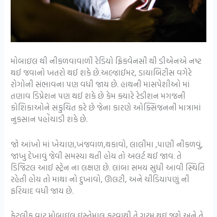
મોબાઇલ થી નીકળવાવાળી રેડિયો ફ્રિકવેનસી થી ડીએનએ નષ્ટ
થઈ જવાનો ખતરો થઈ શકે છે.અલ્જાઈમર, ડાયાબિટીસ વગેરે
રોગોની સંભાવના પણ વધી જાય છે. હાથની માસપેશીઓ માં
તણાવ ડિપ્રેશન પણ થઈ શકે છે કેમ ક્યારે રેડીશન મગજની
કોશિકાઓને સંકુચિત કરે છે જેના કારણે ઓક્સિજનની માત્રામાં
નુકસાન પહોંચાડી શકે છે.
જો આંખો માં ખેચાણ,ખંજવાળ,થકાવો, લાલીમા ,પાણી નીકળવું,
જાખુ દેખાવું જેવી સમસ્યા થતી હોય તો અલર્ટ થઈ જાવ. તે
ડિજિટલ આઈ સ્ટ્રેન ના લક્ષણ છે. લાંબા સમય સુધી આવી સ્થિતિ
રહેતી હોય તો માથા નો દુખાવો, ઊલટી, અને ચીડિયાપણું ની
ફરિયાદ વધી જાય છે.
કેટલીક વાર મોબાઇલ ઇસ્તેમાલ કરવાથી તે ગરમ થઇ જશે અને તે