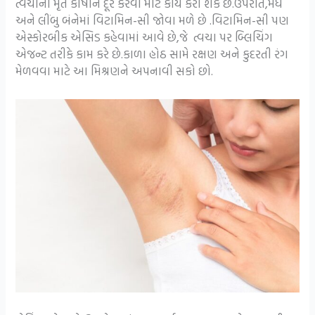
ત્વચાના મૃત કોષોને દૂર કરવા માટે કાર્ય કરી શકે છે.ઉપરાંત,મધ
અને લીંબુ બંનેમાં વિટામિન-સી જોવા મળે છે .વિટામિન-સી પણ
એસ્કોરબીક એસિડ કહેવામાં આવે છે,જે ત્વચા પર બ્લિચિંગ
એજન્ટ તરીકે કામ કરે છે.કાળા હોઠ સામે રક્ષણ અને કુદરતી રંગ
મેળવવા માટે આ મિશ્રણને અપનાવી સકો છો.