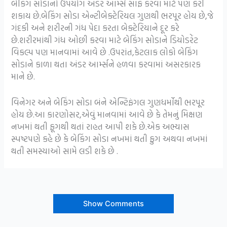
બેકિંગ સોડાનો ઉપયોગ અંડર આર્મ્સ સાફ કરવા માટે પણ કરી
શકાય છે.બેકિંગ સોડા એન્ટીબેક્ટેરિયલ ગુણથી ભરપૂર હોય છે,જે
ગંદકી અને શરીરની ગંધ પેદા કરતા બેક્ટેરિયાને દૂર કરે
છે.શરીરમાંથી ગંધ ઓછી કરવા માટે બેકિંગ સોડાને ડિયોડરેંટ
વિકલ્પ પણ માનવામાં આવે છે .ઉપરાંત,કેટલાક લોકો બેકિંગ
સોડાને કાળા થતા અંડર આર્મ્સને હળવા કરવામાં અસરકારક
માને છે.
વિનેગર અને બેકિંગ સોડા બંને એન્ટિફંગલ ગુણધર્મોથી ભરપૂર
હોય છે.આ કારણોસર,એવું માનવામાં આવે છે કે તેમનું મિક્ષણ
નખમાં થતી ફૂગથી થતાં રાહત આપી શકે છે.એક અભ્યાસ
સ્પષ્ટપણે કહે છે કે બેકિંગ સોડા નખમાં થતી ફુગ અથવા નખમાં
થતી સમસ્યાઓ સામે લડી શકે છે .
Show Comments