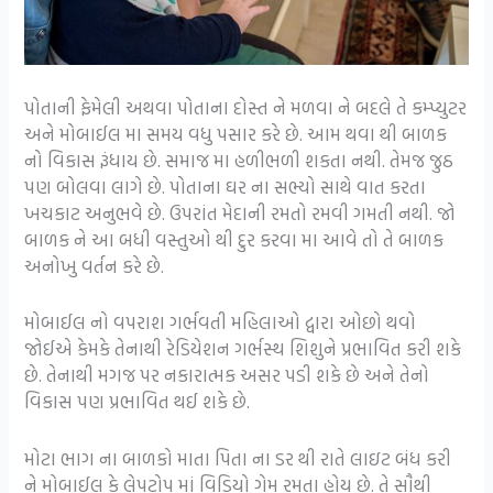
પોતાની ફેમેલી અથવા પોતાના દોસ્ત ને મળવા ને બદલે તે કમ્પ્યુટર
અને મોબાઈલ મા સમય વધુ પસાર કરે છે. આમ થવા થી બાળક
નો વિકાસ રૂંધાય છે. સમાજ મા હળીભળી શકતા નથી. તેમજ જુઠ
પણ બોલવા લાગે છે. પોતાના ઘર ના સભ્યો સાથે વાત કરતા
ખચકાટ અનુભવે છે. ઉપરાંત મેદાની રમતો રમવી ગમતી નથી. જો
બાળક ને આ બધી વસ્તુઓ થી દુર કરવા મા આવે તો તે બાળક
અનોખુ વર્તન કરે છે.
મોબાઈલ નો વપરાશ ગર્ભવતી મહિલાઓ દ્વારા ઓછો થવો
જોઈએ કેમકે તેનાથી રેડિયેશન ગર્ભસ્થ શિશુને પ્રભાવિત કરી શકે
છે. તેનાથી મગજ પર નકારાત્મક અસર પડી શકે છે અને તેનો
વિકાસ પણ પ્રભાવિત થઈ શકે છે.
મોટા ભાગ ના બાળકો માતા પિતા ના ડર થી રાતે લાઇટ બંધ કરી
ને મોબાઈલ કે લેપટોપ માં વિડિયો ગેમ રમતા હોય છે. તે સૌથી