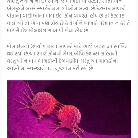
ચાલતું નથી.નાની ઉમરમાંથી જ બાળકો આઉટડોર રમતો અને
ખેલકૂદને બદલે સ્માર્ટફોનના શોખીન બન્યા છે.કેટલાક બાળકો
પોતાના વાલીઓના મોબાઈલ ફોન વાપરતા હોય છે તો કેટલાક
વાલીઓ તો એવા પણ હોય છે કે તેઓને બાળકો પરેશાન ન કરે તે
માટે સેપરેટ મોબાઈલ જ આપી દીધા હોય છે
મોબાઈલનો ઉપયોગ નાના બાળકો માટે આજે ખતરા રૂપ સાબિત
થઈ રહ્યો છે.આ સ્માર્ટ ફોનની ગેમ્સ,એપ્લિકેશન્સ સહિતની
વસ્તુઓ ન માત્ર બાળકોની કેળવણીમાં પરંતુ આ બાળકોની
આંખો ના સ્વસ્થ્યને પણ નુકશાન કરી રહી છે.