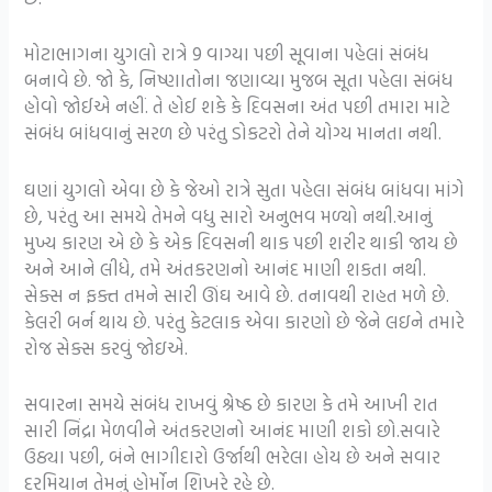
મોટાભાગના યુગલો રાત્રે 9 વાગ્યા પછી સૂવાના પહેલાં સંબંધ
બનાવે છે. જો કે, નિષ્ણાતોના જણાવ્યા મુજબ સૂતા પહેલા સંબંધ
હોવો જોઈએ નહીં. તે હોઈ શકે કે દિવસના અંત પછી તમારા માટે
સંબંધ બાંધવાનું સરળ છે પરંતુ ડોકટરો તેને યોગ્ય માનતા નથી.
ઘણાં યુગલો એવા છે કે જેઓ રાત્રે સુતા પહેલા સંબંધ બાંધવા માંગે
છે, પરંતુ આ સમયે તેમને વધુ સારો અનુભવ મળ્યો નથી.આનું
મુખ્ય કારણ એ છે કે એક દિવસની થાક પછી શરીર થાકી જાય છે
અને આને લીધે, તમે અંતકરણનો આનંદ માણી શકતા નથી.
સેક્સ ન ફક્ત તમને સારી ઊંઘ આવે છે. તનાવથી રાહત મળે છે.
કેલરી બર્ન થાય છે. પરંતુ કેટલાક એવા કારણો છે જેને લઇને તમારે
રોજ સેક્સ કરવું જોઇએ.
સવારના સમયે સંબંધ રાખવું શ્રેષ્ઠ છે કારણ કે તમે આખી રાત
સારી નિંદ્રા મેળવીને અંતકરણનો આનંદ માણી શકો છો.સવારે
ઉઠ્યા પછી, બંને ભાગીદારો ઉર્જાથી ભરેલા હોય છે અને સવાર
દરમિયાન તેમનું હોર્મોન શિખરે રહે છે.