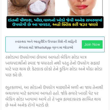
સ્વાસ્થ્ય અને આયુર્વેદિક ઉપચાર વિશે ની માહિતી
Join Now
મેળવવા માટે WhatsApp ગ્રુપ મા જોડાઓ
રસોડામાં ઉપયોગમાં લેવામાં આવતો બેકિંગ સોડા માત્ર
ખાદ્યપદાર્થોનો સ્વાદ જ વધારતો નથી પરંતુ તેનો ઉપયોગ સફાઈ
માટે પણ થાય છે. કેટલાક લોકો તેને કુકિંગ સોડા અને મીઠા સોડા
પણ કહે છે.
ભૂતકાળમાં, આ સોડાનો ઉપયોગ માછલીને બળી ના જાય તેનાથી
બચાવવા માટે કરવામાં આવતો હતો. જોકે સવારે ખાલી પેટ પર
બેકિંગ સોડા ખાવામાં આવે તો તે ખૂબ ફાયદાકારક સાબિત થાય
છે અને અનેક રોગો મટાડે છે.