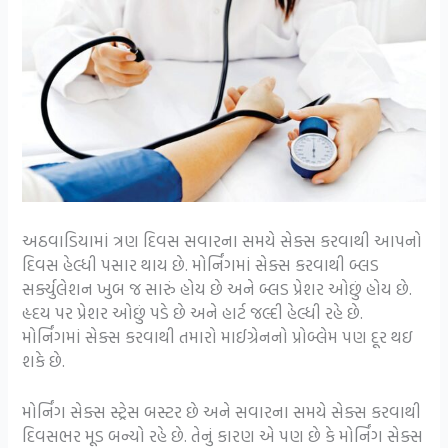
અઠવાડિયામાં ત્રણ દિવસ સવારના સમયે સેક્સ કરવાથી આપનો
દિવસ હેલ્ધી પસાર થાય છે. મોર્નિંગમાં સેક્સ કરવાથી બ્લડ
સર્ક્યુલેશન ખુબ જ સારું હોય છે અને બ્લડ પ્રેશર ઓછું હોય છે.
હૃદય પર પ્રેશર ઓછું પડે છે અને હાર્ટ જલ્દી હેલ્ધી રહે છે.
મોર્નિંગમાં સેક્સ કરવાથી તમારો માઈગ્રેનનો પ્રોબ્લેમ પણ દૂર થઇ
શકે છે.
મોર્નિંગ સેક્સ સ્ટ્રેસ બસ્ટર છે અને સવારના સમયે સેક્સ કરવાથી
દિવસભર મૂડ બન્યો રહે છે. તેનું કારણ એ પણ છે કે મોર્નિંગ સેક્સ