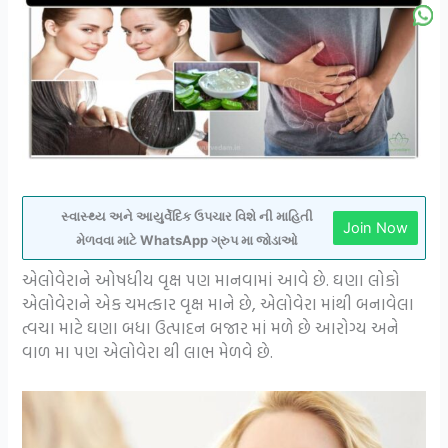
સ્વાસ્થ્ય અને આયુર્વેદિક ઉપચાર વિશે ની માહિતી
Join Now
મેળવવા માટે WhatsApp ગ્રુપ મા જોડાઓ
એલોવેરાને ઓષધીય વૃક્ષ પણ માનવામાં આવે છે. ઘણા લોકો
એલોવેરાને એક ચમત્કાર વૃક્ષ માને છે, એલોવેરા માંથી બનાવેલા
ત્વચા માટે ઘણા બધા ઉત્પાદન બજાર માં મળે છે આરોગ્ય અને
વાળ મા પણ એલોવેરા થી લાભ મેળવે છે.