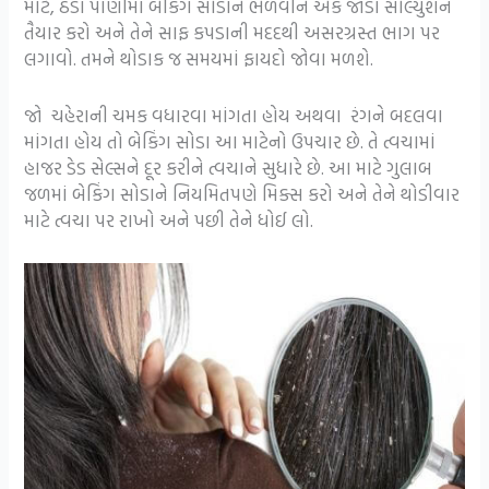
માટે, ઠંડા પાણીમાં બેકિંગ સોડાને ભેળવીને એક જાડા સોલ્યુશન
તૈયાર કરો અને તેને સાફ કપડાની મદદથી અસરગ્રસ્ત ભાગ પર
લગાવો. તમને થોડાક જ સમયમાં ફાયદો જોવા મળશે.
જો ચહેરાની ચમક વધારવા માંગતા હોય અથવા રંગને બદલવા
માંગતા હોય તો બેકિંગ સોડા આ માટેનો ઉપચાર છે. તે ત્વચામાં
હાજર ડેડ સેલ્સને દૂર કરીને ત્વચાને સુધારે છે. આ માટે ગુલાબ
જળમાં બેકિંગ સોડાને નિયમિતપણે મિક્સ કરો અને તેને થોડીવાર
માટે ત્વચા પર રાખો અને પછી તેને ધોઈ લો.