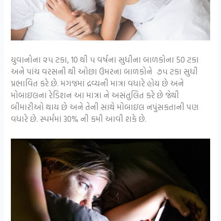
યુવાનોના ૨૫ ટકા, 10 થી ૫ વર્ષના સુધીના બાળકોના 50 ટકા
અને પાંચ વરસની થી ઓછા ઉમરના બાળકોને ૭૫ ટકા સુધી
પ્રભાવિત કરે છે. મગજમાં દ્રવ્યની માત્રા વધારે હોય છે અને
મોબાઇલના રેડિશન આ માત્રા ને અસંતુલિત કરે છે જેથી
બીમારીઓ થાય છે અને તેની સાથે મોબાઇલ નપુંસકતાની પણ
વધારે છે. સ્પર્મમાં 30% ની કમી આવી શકે છે.