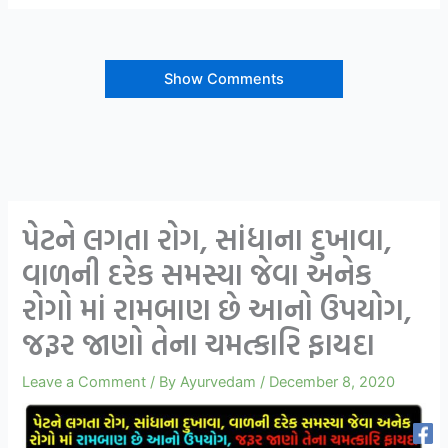
Show Comments
પેટને લગતા રોગ, સાંધાના દુખાવા,
વાળની દરેક સમસ્યા જેવા અનેક
રોગો માં રામબાણ છે આનો ઉપયોગ,
જરૂર જાણો તેના ચમત્કારિ ફાયદા
Leave a Comment
/ By
Ayurvedam
/
December 8, 2020