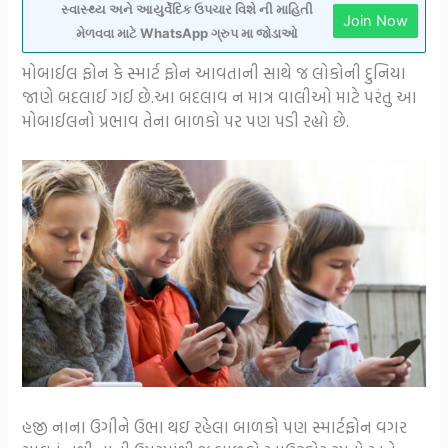
સ્વાસ્થ્ય અને આયુર્વેદિક ઉપચાર વિશે ની માહિતી
Join Now
મેળવવા માટે WhatsApp ગ્રુપ મા જોડાઓ
મોબાઈલ ફોન કે સ્માર્ટ ફોન આવતાની સાથે જ લોકોની દુનિયા
જાણે બદલાઈ ગઈ છે.આ બદલાવ ન માત્ર વાલીઓ માટે પરંતુ આ
મોબાઈલનો પ્રભાવ તેના બાળકો પર પણ પડી રહ્યો છે.
હજી નાના ઉગીને ઉભા થઇ રહેલા બાળકો પણ સ્માર્ટફોન વગર