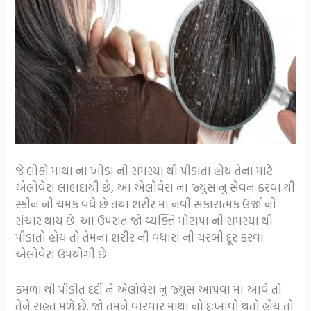
જે લોકો માથા ના ખોડા ની સમસ્યા થી પીડાતા હોય તેના માટે
એલોવેરા લાભદાયી છે, આ એલોવેરા ના જ્યુસ નુ સેવન કરવા થી
સ્કીન ની ચમક વધે છે તથા શરીર મા નવી સકારાત્મક ઉર્જા નો
સંચાર થાય છે. આ ઉપરાંત જો વ્યક્તિ મોટાપા ની સમસ્યા થી
પીડાતો હોય તો તેમના શરીર ની વધારા ની ચરબી દૂર કરવા
એલોવેરા ઉપયોગી છે.
કમળા થી પીડીત દર્દી ને એલોવેરા નુ જ્યુસ આપવા મા આવે તો
તેને રાહત મળે છે. જો તમને વારંવાર માથા નો દુઃખાવો થતો હોય તો