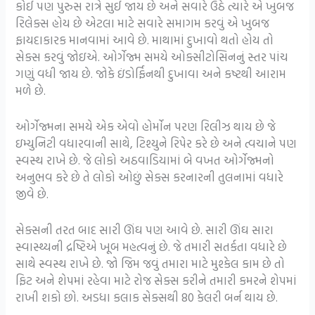
કોઈ પણ પુરુસ રાત્રે સુઈ જાય છે અને સવારે ઉઠે ત્યારે એ ખુબજ
રિલેક્સ હોય છે એટલા માટે સવારે સમાગમ કરવું એ ખુબજ
ફાયદાકારક માનવામાં આવે છે. માથામાં દુખાવો થતો હોય તો
સેક્સ કરવું જોઇએ. ઓર્ગેજ્મ સમયે ઓક્સીટોસિનનું સ્તર પાંચ
ગણું વધી જાય છે. જોકે ઇંડોર્ફિનથી દુખાવા અને કષ્ટથી આરામ
મળે છે.
ઓર્ગેજ્મના સમયે એક એવો હોર્મોન પરણ રિલીઝ થાય છે જે
ઇમ્યુનિટી વધારવાની સાથે, ટિશ્યુને રિપેર કરે છે અને ત્વચાને પણ
સ્વસ્થ રાખે છે. જે લોકો અઠવાડિયામાં બે વખત ઓર્ગેજ્મનો
અનુભવ કરે છે તે લોકો ઓછું સેક્સ કરનારની તુલનામાં વધારે
જીવે છે.
સેક્સની તરત બાદ સારી ઊંઘ પણ આવે છે. સારી ઊંઘ સારા
સ્વાસ્થ્યની દ્રષ્ટિએ ખૂબ મહત્વનું છે. જે તમારી સતર્કતા વધારે છે
સાથે સ્વસ્થ રાખે છે. જો જિમ જવું તમારા માટે મુશ્કેલ કામ છે તો
ફિટ અને શેપમાં રહેવા માટે રોજ સેક્સ કરીને તમારી કમરને શેપમાં
રાખી શકો છો. અડધા કલાક સેક્સથી 80 કેલરી બર્ન થાય છે.