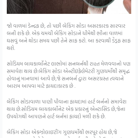
જો વાળમાં ડેન્દ્રફ છે, તો પછી બેકિંગ સોડા અસરકારક સારવાર
બની શકે છે. એક ચમચી બેકિંગ સોડાને ધીમેથી ભીના વાળમાં
ઘસવું અને થોડા સમય પછી તેને સાફ કરો. આ કરવાથી ડેંડ્રફ સાફ
થશે.
સોડિયમ બાયકાર્બોનેટ લાભોમાં સનબર્નથી રાહત મેળવવાનો પણ
સમાવેશ થાય છે.બેકિંગ સોડા એન્ટીઇંફેલેમેટરી ગુણધર્મોથી સમૃદ્ધ
હોવાનું માનવામાં આવે છે,જે સનબર્ન દ્વારા અસરગ્રસ્ત ત્વચાને
આરામ આપવા માટે ફાયદાકારક છે .
બેકિંગ સોડાવાળા પાણી પીવાના ફાયદામાં હાર્ટ બર્નનો સમાવેશ
થાય છે.સોડિયમ બાયકાર્બોનેટ એક પ્રકારનું એન્ટાસિડ છે,જેના
ઉપયોગથી આપણને હાર્ટ બર્નમાં ફાયદો મળી શકે છે.
બેકિંગ સોડા એક્ઝોલાઇટીંગ ગુણધર્મોથી ભરપૂર હોય છે,જે