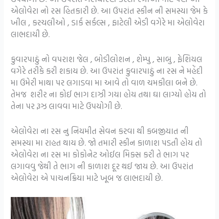
એલોવેરા નો રસ હિતકારી છે. આ ઉપરાંત સ્કીન ની સમસ્યા જેમ કે
ખીલ , કરચલીઓ , ડાર્ક સર્કલ્સ , ફાટેલી એડી વગેરે મા એલોવેરા
લાભદાયી છે.
કુવારપાઠું નો વપરાશ જેલ , બોડીલોશન , શેમ્પુ , સાબુ , ફેશિયલ
વગેરે તરીકે કરી શકાય છે. આ ઉપરાંત કુવારપાઠું ના રસ ને મહેંદી
મા ઉમેરી માથા પર લગાડવા મા આવે તો વાળ ચમકીલા બને છે.
તેમજ શરીર ના કોઈ ભાગ દાઝી ગયા હોય તથા ઘા લાગ્યો હોય તો
તેના પર રૂઝ લાવવા માટે ઉપયોગી છે.
એલોવેરા ના રસ નુ નિયમીત સેવન કરવા થી કબજીયાત ની
સમસ્યા મા રાહત થાય છે. જો તમારી સ્કીન કાળાશ પડતી હોય તો
એલોવેરા ના રસ મા કોકોનેટ ઓઈલ મિક્સ કરી તે ભાગ પર
લગાવવુ જેથી તે ભાગ ની કાળાશ દૂર થઈ જાય છે. આ ઉપરાંત
એલોવેરા એ પાચનક્રિયા માટે ખૂબ જ લાભદાયી છે.