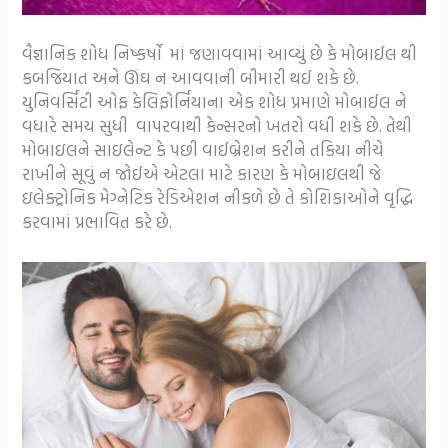
વૈજ્ઞાનિક શોધ નિષ્કર્ષો માં જણાવવામાં આવ્યું છે કે મોબાઈલ થી
કબજિયાત અને ઊંઘ ન આવવાની બીમારી થઈ શકે છે.
યુનિવર્સિટી ઓફ કેલિફોર્નિયાના એક શોધ પ્રમાણે મોબાઈલ ને
વધારે સમય સુધી વાપરવાથી કેન્સરનો ખતરો વધી શકે છે. તેથી
મોબાઇલને સાઇલેન્ટ કે પછી વાઈબ્રેશન કરીને તકિયા નીચે
રાખીને સૂવું ન જોઈએ એટલા માટે કારણ કે મોબાઇલથી જે
ઇલેક્ટ્રોનિક મેગ્નેટિક રેડિએશન નીકળે છે તે કોશિકાઓને વૃદ્ધિ
કરવામાં પ્રભાવિત કરે છે.