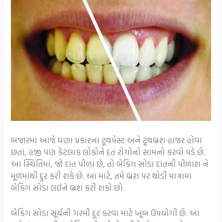
બજારમાં આજે ઘણા પ્રકારના ટૂથપેસ્ટ અને ટૂથબ્રશ હાજર હોવા
છતાં, હજી પણ કેટલાક લોકોને દંત રોગોનો સામનો કરવો પડે છે.
આ સ્થિતિમાં, જો દાંત પીળા છે, તો બેકિંગ સોડા દાંતની પીળાશ ને
મૂળમાંથી દુર કરી શકે છે. આ માટે, તમે બ્રશ પર થોડી માત્રામાં
બેકિંગ સોડા લઈને બ્રશ કરી શકો છો.
બેકિંગ સોડા સૂર્યની ગરમી દૂર કરવા માટે ખૂબ ઉપયોગી છે. આ