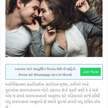
સ્વાસ્થ્ય અને આયુર્વેદિક ઉપચાર વિશે ની માહિતી
Join Now
મેળવવા માટે WhatsApp ગ્રુપ મા જોડાઓ
મનોવિજ્ઞાનમાં ફ્રન્ટીયર્સના સંશોધન મુજબ, સ્ત્રીઓ અને
પુરુષોના કામવાસનામાં મોટો તફાવત છે.તે જરૂરી નથી કે તે બંને
એક જ સમયે કામવાસનાનો અનુભવ કરે. મહિલાઓ સાંજે સૌથી
વધુ કામવાસના અનુભવે છે જ્યારે પુરુષો સવારે વધુ સક્રિય હોય
છે.