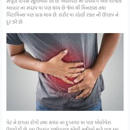
સંપૂર્ણ દિવસ સ્ફુર્તિમયી રહે છે. એલોવેરા નો ઉપયોગ એક પૌષ્ટિક
આહાર ના સ્વરૂપ મા પણ થાય છે જેમા થી મિનરલ્સ તથા
વિટામિન્સ પણ પ્રાપ્ત થાય છે. શરીર મા રહેલી રક્ત ની ઊણપ ને
દૂર કરે છે.
પેટ ને લગતા રોગો તથા સાંધા ના દુઃખાવા મા પણ એલોવેરા
ઉપયોગી છે. આ ઉપરાંત ગર્ભધારણ કરેલી સ્ત્રીઓ માટે પણ આ