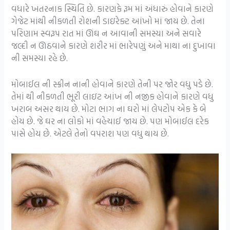
વધારે ખતરનાક સ્થિતિ છે. કારણકે રૂમ માં અંધારું હોવાને કારણે
ગેજેટ માંથી નીકળતી રોશની ડાઇરેક્ટ આંખો માં જાય છે. તેના
પરિણામ સ્વરૂપ રાત માં ઊંઘ ન આવાની સમસ્યા અને સવારે
જલ્દી ન ઊઠવાને કારણે શરીર માં ભારેપણું અને માથા ના દુખાવા
ની સમસ્યા રહે છે.
મોબાઈલ ની સ્ક્રીન નાની હોવાને કારણે તેની પર જોર વધુ પડે છે.
તેમાં થી નીકળતી ભૂરી લાઇટ આંખ ની નજીક હોવાને કારણે વધુ
ખરાબ અસર થાય છે. મોટા ભાગ ના ઘરો માં લેપટોપ એક કે બે
હોય છે. જે ઘર ના લોકો માં વહેચાઈ જાય છે. પણ મોબાઈલ દરેક
પાસે હોય છે. એટલે તેનો વપરાશ પણ વધુ થાય છે.