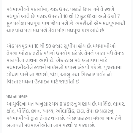
મધમાખીઓ મકાનોમાં, ઝાડ ઉપર, પહાડો ઉપર ગમે તે સ્થળે
મધપૂડો બાંધે છે. પહાડ ઉપર તો 10 થી 12 ફૂટ ઊંચા અને 6 થી 7
ફૂટ પહોળા મધપૂડા પણ જોવા મળે છે. ભમરીઓ એક મધપૂડામાંથી
ચાર પાંચ મણ મધ મળે તેવા મોટા મધપૂડા પણ બાંધે છે.
એક મધપૂડામાં 10 થી 50 હજાર સુધીમાં હોય છે. મધમાખીઓ
તેમના ખોરાક તરીકે મધનો ઉપયોગ કરે છે. તેમને ખાતા વધે તેમજ
માનવીના હાથમાં આવે છે. એક રતલ મધ બનાવવા માટે
મધમાખીઓને હજારો માઈલનો પ્રવાસ ખેડવો પડે છે. ગુજરાતમાં
ગોધરા પાસે ના જંગલો, ડાંગ, આબુ તથા ગિરનાર પર્વત નો
વિસ્તાર મધના ઉત્પાદન માટે જાણીતો છે.
મધ ના પ્રકાર
:
આયુર્વેદના મત અનુસાર મધ 8 પ્રકારનું ગણાય છે. માક્ષિક, ભ્રામર,
ક્ષોદ્ર, પૌતિક, છાત્ર, આધ્ય, ઔદ્દાલિક, દાલ, તેમાં છ પ્રકારનું
મધમાખીઓ દ્વારા તૈયાર થાય છે. એ છ પ્રકારના મધના નામ તેને
બનાવતી મધમાખીઓના નામ પરથી જ પડ્યા છે.