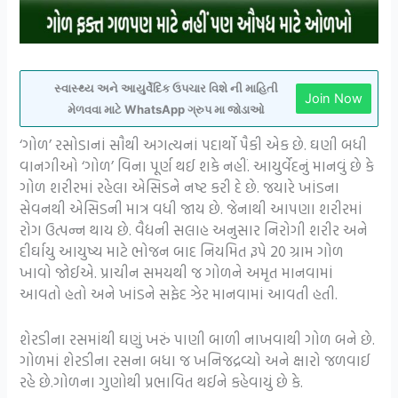
સ્વાસ્થ્ય અને આયુર્વેદિક ઉપચાર વિશે ની માહિતી
Join Now
મેળવવા માટે WhatsApp ગ્રુપ મા જોડાઓ
‘ગોળ’ રસોડાનાં સૌથી અગત્યનાં પદાર્થો પૈકી એક છે. ઘણી બધી
વાનગીઓ ‘ગોળ’ વિના પૂર્ણ થઈ શકે નહીં. આયુર્વેદનું માનવું છે કે
ગોળ શરીરમાં રહેલા એસિડને નષ્ટ કરી દે છે. જયારે ખાંડના
સેવનથી એસિડની માત્ર વધી જાય છે. જેનાથી આપણા શરીરમાં
રોગ ઉત્પન્ન થાય છે. વૈદ્યની સલાહ અનુસાર નિરોગી શરીર અને
દીર્ઘાયુ આયુષ્ય માટે ભોજન બાદ નિયમિત રૂપે 20 ગ્રામ ગોળ
ખાવો જોઈએ. પ્રાચીન સમયથી જ ગોળને અમૃત માનવામાં
આવતો હતો અને ખાંડને સફેદ ઝેર માનવામાં આવતી હતી.
શેરડીના રસમાંથી ઘણું ખરું પાણી બાળી નાખવાથી ગોળ બને છે.
ગોળમાં શેરડીના રસના બધા જ ખનિજદ્રવ્યો અને ક્ષારો જળવાઈ
રહે છે.ગોળના ગુણોથી પ્રભાવિત થઈને કહેવાયું છે કે.