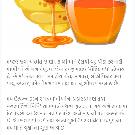
મચ્છર જેવી અત્યંત ઝીણી, કાળી અને દંશથી વહુ પીડા કરનારી
માખીઓ એ બનાવેલું, ઘી જેવા રંગનું મહત્વ ‘પૌતિક મધ’ કહેવાય
છે. એ મધ રુક્ષ તથા ગરમ હોય પીત, બળતરા, લોહીવિકાર તથા
વાયુ કરનાર, પ્રમેહ તેમજ ગાંઠ તથા ક્ષત નું શોષણ કરનારું છે.
મધ ઉત્પન્ન કરનાર મધમાખીઓના પ્રકાર પ્રમાણે તથા
વનસ્પતિની વિવિધતા પ્રમાણે મધના ગુણ, રંગ, ગંધ અને સ્વાદ માં
ફેર પડે છે. આ ઉપરાંત મધ પર પ્રદેશ અને કાળની પણ અસર પડે
છે, જેમકે લીમડો હરડે તથા અન્ય વૃક્ષો ઉપર બાંધેલા મધપૂડાના
મધ માં તે વૃક્ષો ના ગુણ આવે છે.