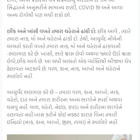
સિદ્ધાંતને અનુસરીને સામાન્ય શરદી, COVID 19 અને આવા
અન્ય રોગોથી પણ બચી શકો છો.
છીંક અને ખાંસી વખતે તમારા ચહેરાને ઢાંકી દો:
છીંક આવે , ત્યારે
તમારા નાક, મોં અને ચહેરાને ઢાંકી દો. તેથી, આયુર્વેદ નીચેની
બાબતો કરતી વખતે તમારા નાક, મોં અને ચહેરાને ઢાંકવાની
-ભલામણ કરે છે: ખાંસી, ભારે શ્વાસ લેવો અથવા જ્યારે ઉંડો શ્વાસ
લેવો,છીંક આવે છે. આ બધી બાબતો એક વ્યક્તિથી બીજામાં ચેપ
ફેલાવતા અટકાવે છે. વાળ, કાન, નાક, આંખો અને ચહેરાને
સ્પર્શશો નહીં.
આયુર્વેદ ભલામણ કરે છે – તમારા વાળ, કાન, આંખો, નાક,
ચહેરો, દાંત અને તમારા શરીરના અન્ય ભાગોને સ્પર્શ અથવા
ઘસવું નહીં. વાળ, ચહેરો, નેઇલ, કપડા અને શરીરના ભાગોને
હલાવતા નહીં.ખાસ કરીને કોઈ નક્કર કારણ વિના તમારી
ઇન્દ્રિયો (નાક, કાન, આંખો, જીભ, ત્વચા) ને સ્પર્શશો નહીં.