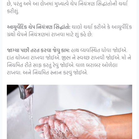
છે, પરંતુ અમે આ લેખમાં મુખ્યત્વે ચેપ નિયંત્રણ સિદ્ધાંતોની ચર્ચા
કરીશું.
આયુર્વેદિક ચેપ નિયંત્રણ સિદ્ધાંતો:
ચાલો ચર્ચા કરીએ કે આયુર્વેદિક
ગ્રંથો ચેપને નિયંત્રણમાં રાખવા માટે શું કહે છે:
જાગ્યા પછી તરત કરવા જેવુ કામ:
હાથ વ્યવસ્થિત ધોવા જોઈએ.
દાંત ચોખ્ખા રાખવા જોઈએ. જીભ ને સ્વચ્છ રાખવી જોઈએ. મો ને
નિયમિત રીતે સાફ કરતું રેવું જોઈએ. વાળ બરાબર ઓળેલા
રાખવા. અને નિયમિત સ્નાન કરવું જોઈએ.