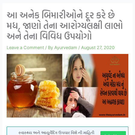
આ અનેક બિમારીઓને દૂર કરે છે
મધ, જાણો તેના આરોગ્યલક્ષી લાભો
અને તેના વિવિધ ઉપયોગો
Leave a Comment
/ By
Ayurvedam
/
August 27, 2020
સ્વાસ્થ્ય અને આયુર્વેદિક ઉપચાર વિશે ની માહિતી