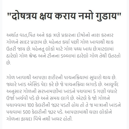
અર્થાત વાત,પિત અને કફ ત્રણે પ્રકારના દોષોનો નાશ કરનાર
ગોળને સાદર પ્રણામ છે. મહેનત કર્યા પછી ગોળ ખાવાથી થાક
ઉતરી જાય છે. મહેનતુ લોકો માટે ગોળ પથ્ય ખાદ્ય છે.માટલામાં
ઠારેલો ગોળ શ્રેષ્ઠ અને ટીનના ડબ્બામાં ઠારેલો ગોળ તેથી ઉતરતો
છે.
ગોળ ખાવાથી આપણા શરીરની પાચનક્રિયામાં સુધારો થાય છે.
જયારે ખાંડ એસિડ પેદા કરે છે જે પાચનક્રિયા બગાડે છે. આયુર્વેદ
અનુસાર ગોળની સરખામણીમાં ખાંડને પચવામાં 5 ગણી વધારે
ઉર્જા ખર્ચવી પડે છે અને સમય લાગે છે. એટલે કે જો ગોળને
પચાવવામાં 100 કેલરીની જરૂર પડતી હોય તો તે જ માત્રાની ખાંડને
પચવામાં 500 કેલરીની જરૂર પડે. આપણામાંથી ઘણા લોકોને
ગોળના ફાયદા વિષે નથી ખબર હોતી.