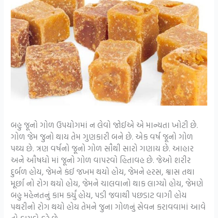
બહુ જૂનો ગોળ ઉપયોગમાં ન લેવો જોઈએ એ માન્યતા ખોટી છે.
ગોળ જેમ જુનો થાય તેમ ગુણકારી બને છે. એક વર્ષ જૂનો ગોળ
પથ્ય છે. ત્રણ વર્ષનો જૂનો ગોળ સૌથી સારો ગણાય છે. આહાર
અને ઔષધો માં જૂનો ગોળ વાપરવો હિતાવહ છે. જેઓ શરીર
દુર્બળ હોય, જેમને કંઈ જખમ થયો હોય, જેમને હરસ, શ્વાસ તથા
મૂર્છા નો રોગ થયો હોય, જેમને ચાલવાનો થાક લાગ્યો હોય, જેમણે
બહુ મહેનતનું કામ કર્યું હોય, પડી જવાથી પછડાટ વાગી હોય
પથરીનો રોગ થયો હોય તેમને જુના ગોળનું સેવન કરાવવામાં આવે