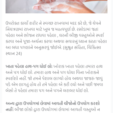
ઉપરોક્ત કાર્યો શરીર ને સ્વચ્છ રાખવામાં મદદ કરે છે, જે ચેપને
નિયંત્રણમાં રાખવા માટે ખૂબ જ મહત્વપૂર્ણ છે. રસોડામાં જતાં
પહેલા અને ભોજન રાંધવા પહેલા , ઘરની બીજી વસ્તુઓને સ્પર્શ
કરવા અને પૂજા-અર્ચના કરવા અથવા સવારનું ધ્યાન કરતા પહેલા
આ બધા પગલાંને અનુસરવું જોઈએ. (સુશ્રુત સંહિતા, ચિકિત્સા
સ્થાન 24)
ખાતા પહેલા હાથ-પગ ધોઈ લો:
ખોરાક ખાતા પહેલા તમારા હાથ
અને પગ ધોઈ લો. તમારા હાથ અને પગ ધોયા વિના ખોરાકને
સ્પર્શશો નહીં. જો તમને પેશાબ લાગ્યો હોય અથવા જાજરું જાવું
પડે એમ લાગતું હોય તો તમે પહેલા એ કરી લ્યો અને પછી જમવા
બેસો તે પહેલાં તમારા પગ અને પગને બરાબર ધોઈ લો.
અન્ય દ્વારા ઉપયોગમાં લેવામાં આવતી ચીજોનો ઉપયોગ કરશો
નહીં:
બીજા લોકો દ્વારા ઉપયોગમાં લેવામાં આવતી વસ્તુઓ ન