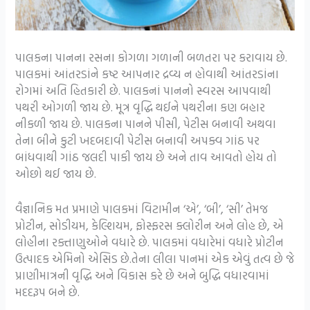
પાલકના પાનના રસના કોગળા ગળાની બળતરા પર કરાવાય છે.
પાલકમાં આંતરડાંને કષ્ટ આપનાર દ્રવ્ય ન હોવાથી આંતરડાંના
રોગમાં અતિ હિતકારી છે. પાલકનાં પાનનો સ્વરસ આપવાથી
પથરી ઓગળી જાય છે. મૂત્ર વૃદ્ધિ થઈને પથરીના કણ બહાર
નીકળી જાય છે. પાલકના પાનને પીસી, પેટીસ બનાવી અથવા
તેના બીને કુટી ખદબદાવી પેટીસ બનાવી અપક્વ ગાંઠ પર
બાંધવાથી ગાંઠ જલદી પાકી જાય છે અને તાવ આવતો હોય તો
ઓછો થઈ જાય છે.
વૈજ્ઞાનિક મત પ્રમાણે પાલકમાં વિટામીન ‘એ’, ‘બી’, ‘સી’ તેમજ
પ્રોટીન, સોડીયમ, કેલ્શિયમ, ફોસ્ફરસ ક્લોરીન અને લોહ છે, એ
લોહીના રક્તાણુઓને વધારે છે. પાલકમાં વધારેમાં વધારે પ્રોટીન
ઉત્પાદક એમિનો એસિડ છે.તેના લીલા પાનમાં એક એવું તત્વ છે જે
પ્રાણીમાત્રની વૃદ્ધિ અને વિકાસ કરે છે અને બુદ્ધિ વધારવામાં
મદદરૂપ બને છે.