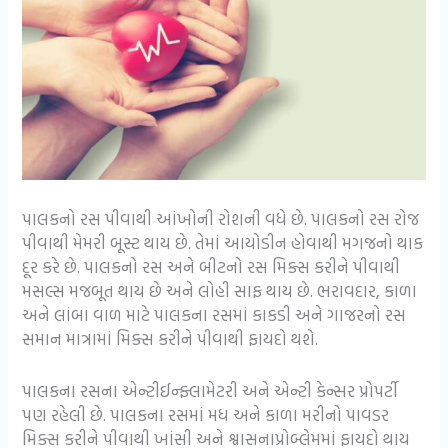
પાલકનો રસ પીવાથી આંખોની રોશની વધે છે. પાલકનો રસ રોજ
પીવાથી મેમરી બૂસ્ટ થાય છે. તેમાં આયોડીન હોવાથી મગજનો થાક
દૂર કરે છે. પાલકનો રસ અને બીટનો રસ મિક્સ કરીને પીવાથી
મસલ્સ મજબૂત થાય છે અને લોહી સાફ થાય છે. ભરાવદાર, કાળા
અને લાંબા વાળ માટે પાલકના રસમાં કાકડી અને ગાજરનો રસ
સમાન માત્રામાં મિક્સ કરીને પીવાથી ફાયદો થશે.
પાલકના રસના એન્ટીઈન્ફ્લામેટરી અને એન્ટી કેન્સર પ્રોપર્ટી
પણ રહેલી છે. પાલકના રસમાં મધ અને કાળા મરીનો પાવડર
મિક્સ કરીને પીવાથી ખાંસી અને શ્વાસનાપ્રોબ્લેમમાં ફાયદો થાય