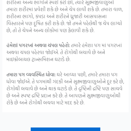
શરીરના અન્ય ભાગોને સ્પર્શ કરો છો, ત્યારે સૂક્ષ્મજીવાણુઓ
તમારા શરીરમાં પ્રવેશી શકે છે અને ચેપ લાવી શકે છે. તમારા વાળ,
શરીરના ભાગો, કપડા અને શરીરને ધ્રુજારી આસપાસના
વિસ્તારને પણ દૂષિત કરી શકે છે. જો તમને પહેલેથી જ ચેપ લાગ્યો
છે, તો તે ચેપને અન્ય લોકોમાં પણ ફેલાવી શકે છે.
હંમેશાં પગરખાં અથવા ચંપલ પહેરો:
તમારે હંમેશા પગ માં પગરખાં
અથવા ચંપલ પહેરવા જોઈએ. તે રોગોથી બચાવે છે અને
માઇક્રોબાયલ ટ્રાન્સમિશન ઘટાડે છે.
તમારા પગ વ્યવસ્થિત ધોવા:
ઘરે આવ્યા પછી, તમારે તમારા પગ
ધોવા જોઈએ. તે પગમાંથી ગંદકી અને સુક્ષ્મજીવાણુઓને દૂર કરે છે,
રોગોથી બચાવે છે અને થાક ઘટાડે છે. તે દૃષ્ટિની દ્રષ્ટિ પણ સાચવે
છે અને સ્પષ્ટ દ્રષ્ટિ પ્રદાન કરે છે. તે આપણને સુક્ષ્મજીવાણુઓથી
રોકે છે અને રોગોથી બચવા માટે મદદ કરે છે.