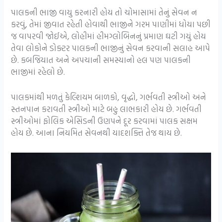
પાલકની ભાજી વાયુ કરનારી હોય તો ચોમાસામાં તેનું સેવન ન
કરવું, તેમાં જીવાત રહેતી હોવાથી ભાજીને ગરમ પાણીમાં ધોયા પછી
જ વાપરવી જોઈએ, લોહીમાં હીમગ્લોબિનનું પ્રમાણ ઘટી ગયું હોય
તેવા લોકોને ડોક્ટર પાલકની ભાજીનું સેવન કરવાની સલાહ આપે
છે. કબજિયાત અને અપચાની સમસ્યાનો હલ પણ પાલકની
ભાજીમાં રહેલો છે.
પાલકમાંથી મળતું કેલ્શિયમ બાળકો, વૃદ્ધો, ગર્ભવતી સ્ત્રીઓ અને
સ્તનપાન કરાવતી સ્ત્રીઓ માટે બહુ લાભકારી હોય છે. ગર્ભવતી
સ્ત્રીઓમાં ફોલિક એસિડની ઉણપને દૂર કરવામાં પાલક સક્ષમ
હોય છે. આના નિયમિત સેવનથી યાદશક્તિ તેજ થાય છે.