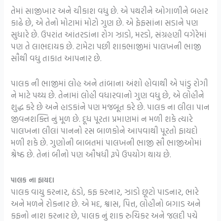
તેમાં સાજીખાર અને ચીકાશ વધુ છે. એ પથરીને ઓગાળીને બહાર
કાઢે છે, એ તેનો મોટામાં મોટો ગુણ છે. એ ફેફસાંના સડાને પણ
સુધારે છે. ઉપરાંત આંતરડાંના રોગ ઝાડો, મરડો, સંગ્રહણી વગેરેમાં
પણ તે લાભદાયક છે. ટામેટા પછી શાકભાજીમાં પાલખની ભાજી
સૌથી વધુ તાકાત આપનાર છે.
પાલક ની ભાજીમાં લોહ અને તાંબાના અંશો હોવાથી એ પાંડુ રોગી
ને માટે પથ્ય છે. તેનામાં લોહી વધારવાનો ગુણ વધુ છે, એ લોહીને
શુદ્ધ કરે છે અને હાડકાંને પણ મજબૂત કરે છે. પાલક ના લીલા પાન
જીવનશક્તિ નું મૂળ છે. દૂધ પૂરતા પ્રમાણમાં ન મળી શકે ત્યારે
પાલખના લીલાં પાનનો રસ બાળકોને આપવાથી પૂરતો ફાયદો
મળી શકે છે. ગુણોની બાબતમાં પાલખની ભાજી સૌ ભાજીઓમાં
શ્રેષ્ઠ છે. તેનાં બીનો પણ ઔષધી રૂપે ઉપયોગ થાય છે.
પાલક ના ફાયદા
પાલક વાયુ કરનાર, ઠંડો, કફ કરનાર, ઝાડો છૂટો પાડનાર, ભારે
અને મળને રોકનાર છે. એ મદ, શ્વાસ, પિત્ત, લોહીનો બગાડ અને
કફનો નાશ કરનાર છે, પાલક નું શાક રુચિકર અને જલદી પચે