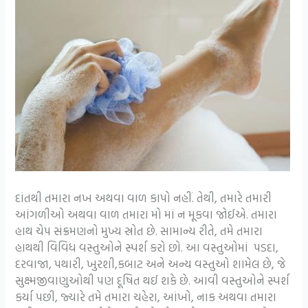
દાંતથી તમારા નખ અથવા વાળ કાપો નહીં. તેથી, તમારે તમારી
આંગળીઓ અથવા વાળ તમારા મો માં ન મૂકવા જોઈએ. તમારા
હાથ ચેપ સંક્રમણનો મુખ્ય સ્રોત છે. સામાન્ય રીતે, તમે તમારા
હાથથી વિવિધ વસ્તુઓને સ્પર્શ કરો છો. આ વસ્તુઓમાં પડદા,
દરવાજા, પથારી, ખુરશી,કબાટ અને અન્ય વસ્તુઓ શામેલ છે, જે
સુક્ષ્મજીવાણુઓથી પણ દૂષિત થઈ શકે છે. આવી વસ્તુઓને સ્પર્શ
કર્યા પછી, જ્યારે તમે તમારા ચહેરા, આંખો, નાક અથવા તમારા