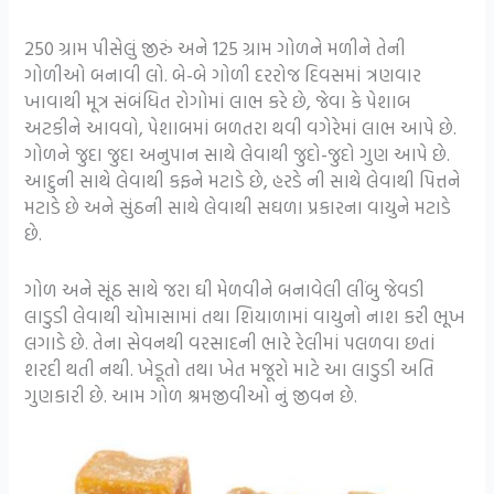
250 ગ્રામ પીસેલું જીરું અને 125 ગ્રામ ગોળને મળીને તેની
ગોળીઓ બનાવી લો. બે-બે ગોળી દરરોજ દિવસમાં ત્રણવાર
ખાવાથી મૂત્ર સંબંધિત રોગોમાં લાભ કરે છે, જેવા કે પેશાબ
અટકીને આવવો, પેશાબમાં બળતરા થવી વગેરેમાં લાભ આપે છે.
ગોળને જુદા જુદા અનુપાન સાથે લેવાથી જુદો-જુદો ગુણ આપે છે.
આદુની સાથે લેવાથી કફને મટાડે છે, હરડે ની સાથે લેવાથી પિત્તને
મટાડે છે અને સુંઠની સાથે લેવાથી સઘળા પ્રકારના વાયુને મટાડે
છે.
ગોળ અને સૂંઠ સાથે જરા ઘી મેળવીને બનાવેલી લીંબુ જેવડી
લાડુડી લેવાથી ચોમાસામાં તથા શિયાળામાં વાયુનો નાશ કરી ભૂખ
લગાડે છે. તેના સેવનથી વરસાદની ભારે રેલીમાં પલળવા છતાં
શરદી થતી નથી. ખેડૂતો તથા ખેત મજૂરો માટે આ લાડુડી અતિ
ગુણકારી છે. આમ ગોળ શ્રમજીવીઓ નું જીવન છે.