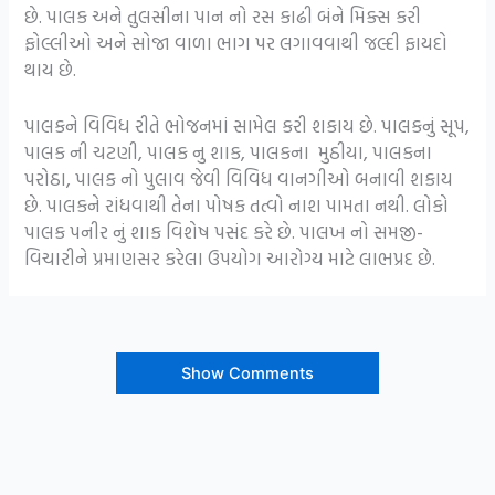
છે. પાલક અને તુલસીના પાન નો રસ કાઢી બંને મિક્સ કરી
ફોલ્લીઓ અને સોજા વાળા ભાગ પર લગાવવાથી જલ્દી ફાયદો
થાય છે.
પાલકને વિવિધ રીતે ભોજનમાં સામેલ કરી શકાય છે. પાલકનું સૂપ,
પાલક ની ચટણી, પાલક નુ શાક, પાલકના મુઠીયા, પાલકના
પરોઠા, પાલક નો પુલાવ જેવી વિવિધ વાનગીઓ બનાવી શકાય
છે. પાલકને રાંધવાથી તેના પોષક તત્વો નાશ પામતા નથી. લોકો
પાલક પનીર નું શાક વિશેષ પસંદ કરે છે. પાલખ નો સમજી-
વિચારીને પ્રમાણસર કરેલા ઉપયોગ આરોગ્ય માટે લાભપ્રદ છે.
Show Comments