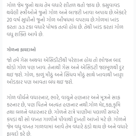
ગોળ જેમ જુનો થાય તેમ વધારે શીતળ થતો જાય છે. કસુવાવડ
થયેલી સ્ત્રીઓને જુનો ગોળ અને બાજરી ખાવા અપાય છે.એકંદરે
20 વર્ષ સુધીનો જૂનો ગોળ ઔષધમાં વપરાય છે.ગોળમાં ખાંડ
કરતા ૩૩ ટકા વધારે પોષક તત્વો હોય છે. તેથી ખાંડ કરતાં ગોળ
વધુ શક્તિ આવે છે.
ગોળના ફાયદાઓ
જો તમે ગેસ અથવા એસિડીટીથી પરેશાન હોય તો ભોજન બાદ
થોડો ગોળ પણ ખાવ. તેનાથી ગેસ અને એસિડટી જલમૂળથી દુર
થઇ જશે. ગોળ, કાળું મીઠું અને સિંધવ મીઠું સાથે ખાવાથી ખાટ્ટા
ઓડકાર પણ આવતા બંધ થઇ જશે.
ગોળ વીર્યને વધારનાર, ભારે, વાયુને હણનાર અને મૂત્રને સાફ
કરનાર છે, પણ પિતને અત્યંત હણનાર નથી.ગોળ મેદ,કફ,કૃમિ
તથા બળને વધારનાર છે. ગોળને રાત્રે પાણીમાં પલાળી સવારે
કપડાં થી સો વખત ગાળીને પીવાથી દુખતી આંખો મટે છે. ગોળને
જેમ વધુ વખત ગાળવામાં આવે તેમ વધારે ઠંડો થાય છે અને વધારે
ફાયદો કરે છે.