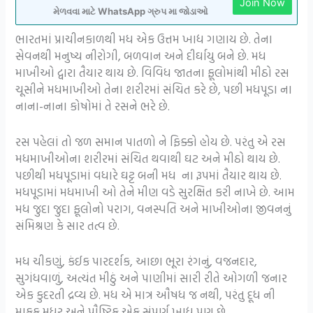
Join Now
મેળવવા માટે WhatsApp ગ્રુપ મા જોડાઓ
ભારતમાં પ્રાચીનકાળથી મધ એક ઉત્તમ ખાદ્ય ગણાય છે. તેના
સેવનથી મનુષ્ય નીરોગી, બળવાન અને દીર્ઘાયુ બને છે. મધ
માખીઓ દ્વારા તૈયાર થાય છે. વિવિધ જાતના ફૂલોમાંથી મીઠો રસ
ચૂસીને મધમાખીઓ તેના શરીરમાં સંચિત કરે છે, પછી મધપૂડા ના
નાના-નાના કોષોમાં તે રસને ભરે છે.
રસ પહેલાં તો જળ સમાન પાતળો ને ફિક્કો હોય છે. પરંતુ એ રસ
મધમાખીઓના શરીરમાં સંચિત થવાથી ઘટ અને મીઠો થાય છે.
પછીથી મધપૂડામાં વધારે ઘટ્ટ બની મધ ના રૂપમાં તૈયાર થાય છે.
મધપૂડામાં મધમાખી ઓ તેને મીણ વડે સુરક્ષિત કરી નાખે છે. આમ
મધ જુદા જુદા ફૂલોનો પરાગ, વનસ્પતિ અને માખીઓના જીવનનું
સંમિશ્રણ કે સાર તત્વ છે.
મધ ચીકણું, કંઈક પારદર્શક, આછા ભૂરા રંગનું, વજનદાર,
સુગંધવાળું, અત્યંત મીઠું અને પાણીમાં સારી રીતે ઓગળી જનાર
એક કુદરતી દ્રવ્ય છે. મધ એ માત્ર ઔષધ જ નથી, પરંતુ દૂધ ની
માફક મધુર અને પૌષ્ટિક એક સંપૂર્ણ ખાદ્ય પણ છે.