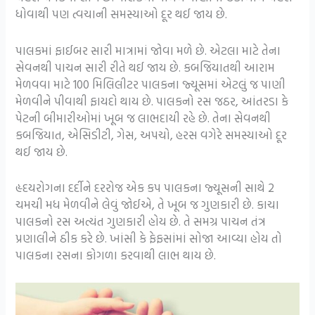
ધોવાથી પણ ત્વચાની સમસ્યાઓ દૂર થઈ જાય છે.
પાલકમાં ફાઈબર સારી માત્રામાં જોવા મળે છે. એટલા માટે તેના
સેવનથી પાચન સારી રીતે થઈ જાય છે. કબજિયાતથી આરામ
મેળવવા માટે 100 મિલિલીટર પાલકના જ્યૂસમાં એટલું જ પાણી
મેળવીને પીવાથી ફાયદો થાય છે. પાલકનો રસ જઠર, આંતરડા કે
પેટની બીમારીઓમાં ખૂબ જ લાભદાયી રહે છે. તેના સેવનથી
કબજિયાત, એસિડીટી, ગેસ, અપચો, હરસ વગેરે સમસ્યાઓ દૂર
થઈ જાય છે.
હૃદયરોગના દર્દીને દરરોજ એક કપ પાલકના જ્યૂસની સાથે 2
ચમચી મધ મેળવીને લેવું જોઈએ, તે ખૂબ જ ગુણકારી છે. કાચા
પાલકનો રસ અત્યંત ગુણકારી હોય છે. તે સમગ્ર પાચન તંત્ર
પ્રણાલીને ઠીક કરે છે. ખાંસી કે ફેફસાંમાં સોજા આવ્યા હોય તો
પાલકના રસના કોગળા કરવાથી લાભ થાય છે.