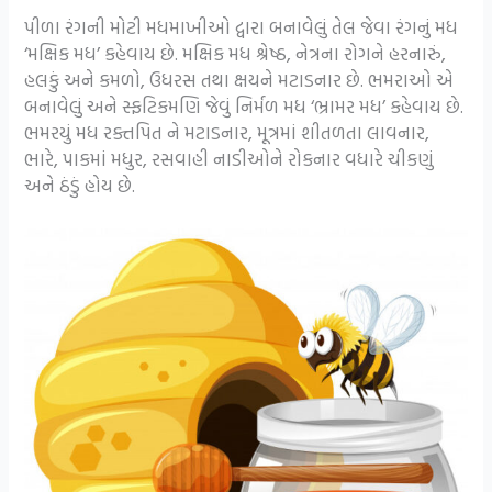
પીળા રંગની મોટી મધમાખીઓ દ્વારા બનાવેલું તેલ જેવા રંગનું મધ
‘મક્ષિક મધ’ કહેવાય છે. મક્ષિક મધ શ્રેષ્ઠ, નેત્રના રોગને હરનારું,
હલકું અને કમળો, ઉધરસ તથા ક્ષયને મટાડનાર છે. ભમરાઓ એ
બનાવેલું અને સ્ફટિકમણિ જેવું નિર્મળ મધ ‘ભ્રામર મધ’ કહેવાય છે.
ભમરયું મધ રક્તપિત ને મટાડનાર, મૂત્રમાં શીતળતા લાવનાર,
ભારે, પાકમાં મધુર, રસવાહી નાડીઓને રોકનાર વધારે ચીકણું
અને ઠંડું હોય છે.