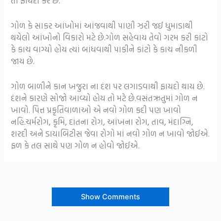
તો ફાયદો કરે છે.
ગોળ કે સાકર આંખોમાં આંજવાથી પાણી ઝરી જઈ ધુમાડાથી
થયેલો આંખોનો વિકારો મટે છે.ગોળ સહેવાય તેવો ગરમ કરી કાંટો
કે કાચ વાગ્યો હોય ત્યાં બાંધવાથી પાકીને કાંટો કે કાચ નીકળી
જાય છે.
ગોળ બાળીને કાન ખજુરા ના દંશ પર લગાડવાથી ફાયદો થાય છે.
દંશને કારણે સોજો આવ્યો હોય તો મટે છે.વસંતઋતુમાં ગોળ ન
ખાવો. પિત્ત પ્રકૃતિવાળાઓ એ નવો ગોળ કદી પણ ખાવો
નહિ.ચર્મરોગ, કૃમિ, દાંતના રોગ, આંખના રોગ, તાવ, મંદાગ્નિ,
શરદી અને ડાયાબિટીસ જેવા રોગો માં નવો ગોળ ન ખાવો જોઈએ.
ફળ કે તલ સાથે પણ ગોળ ન હોવો જોઈએ.
Show Comments