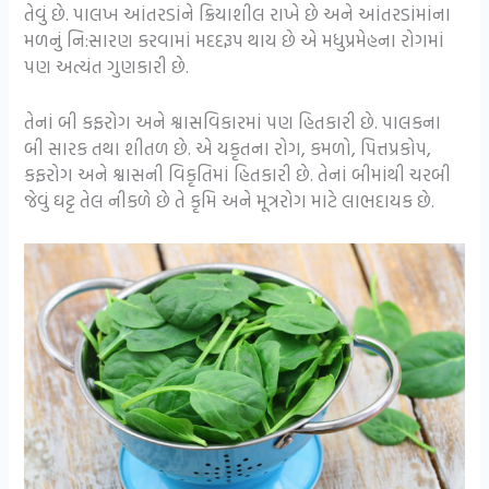
તેવું છે. પાલખ આંતરડાંને ક્રિયાશીલ રાખે છે અને આંતરડાંમાંના
મળનું નિ:સારણ કરવામાં મદદરૂપ થાય છે એ મધુપ્રમેહના રોગમાં
પણ અત્યંત ગુણકારી છે.
તેનાં બી કફરોગ અને શ્વાસવિકારમાં પણ હિતકારી છે. પાલકના
બી સારક તથા શીતળ છે. એ યકૃતના રોગ, કમળો, પિત્તપ્રકોપ,
કફરોગ અને શ્વાસની વિકૃતિમાં હિતકારી છે. તેનાં બીમાંથી ચરબી
જેવું ઘટ્ટ તેલ નીકળે છે તે કૃમિ અને મૂત્રરોગ માટે લાભદાયક છે.