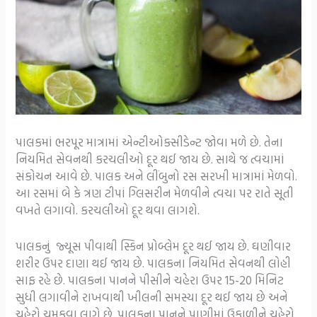
પાલકમાં ભરપૂર માત્રામાં એન્ટીઓક્સીડેન્ટ જોવા મળે છે. તેના
નિયમિત સેવનથી કરચલીઓ દૂર થઈ જાય છે. સાથે જ ત્વચામાં
સંકોચન આવે છે. પાલક અને લીંબુનો રસ સરખી માત્રામાં મેળવો.
આ રસમાં બે કે ત્રણ ટીપાં ગ્લિસરીન મેળવીને ત્વચા પર રાતે સૂતી
વખતે લગાવો. કરચલીઓ દૂર થવા લાગશે.
પાલકનું જ્યૂસ પીવાથી સ્કિન પ્રોબ્લેમ દૂર થઈ જાય છે. ઘણીવાર
શરીર ઉપર દાણા થઈ જાય છે. પાલકના નિયમિત સેવનથી લોહી
સાફ રહે છે. પાલકના પાનને પીસીને ચહેરા ઉપર 15-20 મિનિટ
સુધી લગાવીને રાખવાથી ખીલની સમસ્યા દૂર થઈ જાય છે અને
ચહેરો ચમકવા લાગે છે. પાલકના પાનને પાણીમાં ઉકાળીને ચહેરો