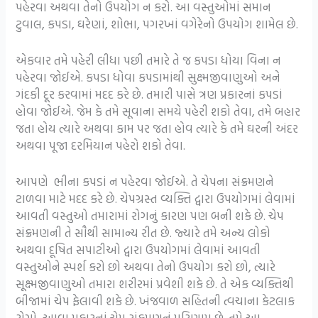
પહેરવા અથવા તેનો ઉપયોગ ન કરો. આ વસ્તુઓમાં સમાન
ટુવાલ, કપડા, ઘરેણાં, શોભા, પગરખાં વગેરેનો ઉપયોગ શામેલ છે.
એકવાર તમે પહેરી લીધા પછી તમારે તે જ કપડા ધોયા વિના ન
પહેરવા જોઈએ. કપડા ધોવા કપડામાંથી સુક્ષ્મજીવાણુઓ અને
ગંદકી દૂર કરવામાં મદદ કરે છે. તમારી પાસે ત્રણ પ્રકારનાં કપડાં
હોવા જોઈએ. જેમ કે તમે સૂવાના સમયે પહેરી શકો તેવા, તમે બહાર
જતા હોય ત્યારે અથવા કામ પર જતા હોવ ત્યારે કે તમે ઘરની અંદર
અથવા પૂજા દરમિયાન પહેરો શકો તેવા.
આપણે ભીના કપડાં ન પહેરવા જોઈએ. તે ચેપના સંક્રમણને
ટાળવા માટે મદદ કરે છે. ચેપગ્રસ્ત વ્યક્તિ દ્વારા ઉપયોગમાં લેવામાં
આવતી વસ્તુઓ તમારામાં રોગનું કારણ પણ બની શકે છે. ચેપ
સંક્રમણની તે સૌથી સામાન્ય રીત છે. જ્યારે તમે અન્ય લોકો
અથવા દૂષિત સપાટીઓ દ્વારા ઉપયોગમાં લેવામાં આવતી
વસ્તુઓને સ્પર્શ કરો છો અથવા તેનો ઉપયોગ કરો છો, ત્યારે
સૂક્ષ્મજીવાણુઓ તમારા શરીરમાં પ્રવેશી શકે છે. તે એક વ્યક્તિથી
બીજામાં ચેપ ફેલાવી શકે છે. ખંજવાળ સહિતની ત્વચાના કેટલાક
રોગો, આવા પ્રકારનાં ચેપ સંક્રમણનું પરિણામ છે. તમે આ