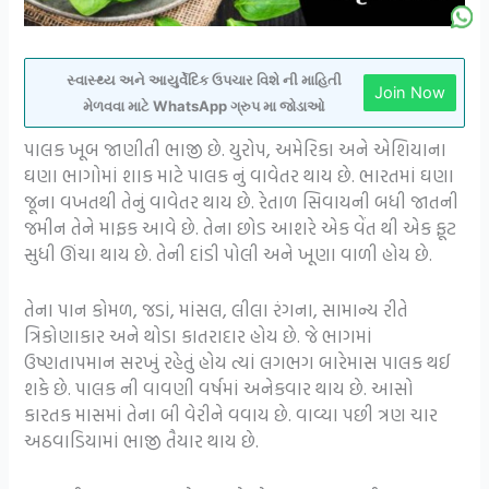
સ્વાસ્થ્ય અને આયુર્વેદિક ઉપચાર વિશે ની માહિતી
Join Now
મેળવવા માટે WhatsApp ગ્રુપ મા જોડાઓ
પાલક ખૂબ જાણીતી ભાજી છે. યુરોપ, અમેરિકા અને એશિયાના
ઘણા ભાગોમાં શાક માટે પાલક નું વાવેતર થાય છે. ભારતમાં ઘણા
જૂના વખતથી તેનું વાવેતર થાય છે. રેતાળ સિવાયની બધી જાતની
જમીન તેને માફક આવે છે. તેના છોડ આશરે એક વેંત થી એક ફૂટ
સુધી ઊંચા થાય છે. તેની દાંડી પોલી અને ખૂણા વાળી હોય છે.
તેના પાન કોમળ, જડાં, માંસલ, લીલા રંગના, સામાન્ય રીતે
ત્રિકોણાકાર અને થોડા કાતરાદાર હોય છે. જે ભાગમાં
ઉષ્ણતાપમાન સરખું રહેતું હોય ત્યાં લગભગ બારેમાસ પાલક થઈ
શકે છે. પાલક ની વાવણી વર્ષમાં અનેકવાર થાય છે. આસો
કારતક માસમાં તેના બી વેરીને વવાય છે. વાવ્યા પછી ત્રણ ચાર
અઠવાડિયામાં ભાજી તૈયાર થાય છે.