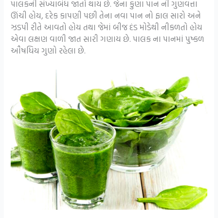
પાલકની સંખ્યાબંધ જાતો થાય છે. જેના કુણા પાન ની ગુણવત્તા
ઊંચી હોય, દરેક કાપણી પછી તેના નવા પાન નો ફાલ સારો અને
ઝડપી રીતે આવતો હોય તથા જેમાં બીજ દંડ મોડેથી નીકળતો હોય
એવા લક્ષણ વાળી જાત સારી ગણાય છે. પાલક ના પાનમાં પુષ્કળ
ઔષધિય ગુણો રહેલા છે.