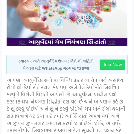
સ્વાસ્થ્ય અને આયુર્વેદિક ઉપચાર વિશે ની માહિતી
Join Now
મેળવવા માટે WhatsApp ગ્રુપ મા જોડાઓ
આપણાં આયુર્વેદિક ગ્રંથો માં વિવિધ પ્રકાર ના ચેપ અને અસાધ્ય
રોગો થી કેવી રીતે રક્ષણ મેળવવું અને તેને કેવી રીતે નિયંત્રિત
કરવું તે વિશેની વિગતો આપેલી છે. આયુર્વેદના પ્રાચીન ગ્રંથો
કેટલાક ચેપ નિયંત્રણ સિદ્ધાંતો દર્શાવેલ છે અને આપણને કહે છે
કે શું કરવું જોઈએ અને શું ન કરવું જોઈએ. ચેપ અને રોગો થવાની
સંભાવનાને ઘટાડવા માટે તમારે આ સિદ્ધાંતો અપનાવવી અને
આજીવન જીવનભર અભ્યાસ કરવો જ જોઇએ. જો કે, આયુર્વેદ
તમામ રોગોને નિયંત્રણમાં રાખવા માટેના સૂચનો પણ પ્રદાન કરે