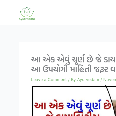
Skip
to
content
આ એક એવું ચૂર્ણ છે જે ડાય
આ ઉપયોગી માહિતી જરૂર વા
Leave a Comment
/ By
Ayurvedam
/
Novem