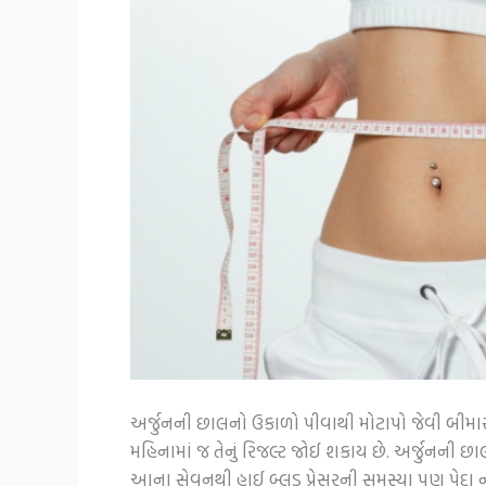
અર્જુનની છાલનો ઉકાળો પીવાથી મોટાપો જેવી બીમા
મહિનામાં જ તેનું રિજલ્ટ જોઈ શકાય છે. અર્જુનની છ
આના સેવનથી હાઈ બ્લડ પ્રેસરની સમસ્યા પણ પેદા 