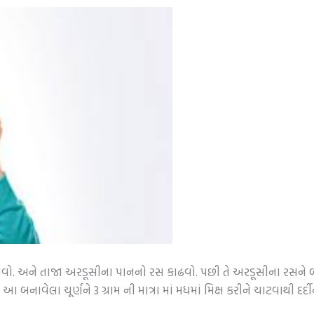
 બનાવો. અને તાજા અરડૂસીના પાનનો રસ કાઢવો. પછી તે અરડૂસીના રસને બ
 આ બનાવેલા ચૂર્ણને 3 ગ્રામ ની માત્રા માં મધમાં મિક્ષ કરીને ચાટવાથી દ