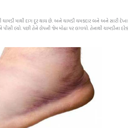
ચામડી માથી દાગ દૂર થાય છે. અને ચામડી ચમકદાર બને અને સારી દેખાવ
 પીસી લ્યો. પછી તેને લેપની જેમ મોઢા પર લગાવો. તેનાથી ચામડીના દરેક 