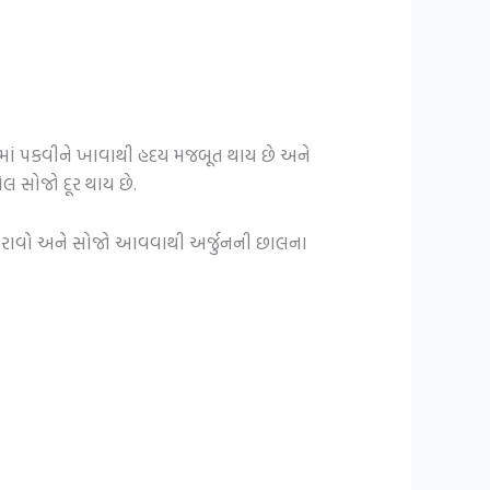
ં દૂધમાં પકવીને ખાવાથી હદય મજબૂત થાય છે અને
યેલ સોજો દૂર થાય છે.
ો ભરાવો અને સોજો આવવાથી અર્જુનની છાલના