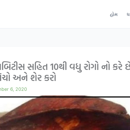
હોમ
ધ
ાબિટીસ સહિત 10થી વધુ રોગો નો કરે છે
ંચો અને શેર કરો
ber 6, 2020