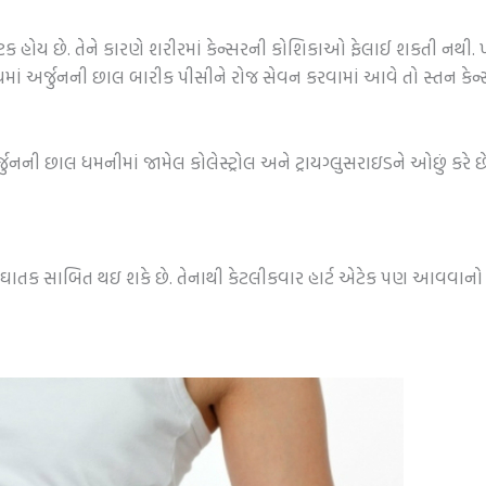
ટક હોય છે. તેને કારણે શરીરમાં કેન્સરની કોશિકાઓ ફેલાઈ શકતી નથી.
માં અર્જુનની છાલ બારીક પીસીને રોજ સેવન કરવામાં આવે તો સ્તન કેન
નની છાલ ધમનીમાં જામેલ કોલેસ્ટ્રોલ અને ટ્રાયગ્લુસરાઇડને ઓછું કરે 
ય માટે ઘાતક સાબિત થઇ શકે છે. તેનાથી કેટલીકવાર હાર્ટ એટેક પણ આવવા