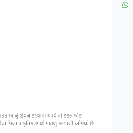
ો સતત આનું સેવન કરવામાં આવે તો ફક્ત એક
ીધા વિના પ્રાકૃતિક રૂપથી પાતળું કરવાની ઔષધી છે.