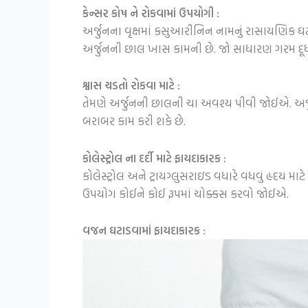
કેન્સર કોષ ને રોકવામાં ઉપયોગી :
અર્જુનના વૃક્ષમાં કસુઆરીનિન નામનું રાસાયણિક ઘ
અર્જુનની છાલ ખાસ કામની છે. જો સાધારણ ગરમ દૂધ
શ્વાસ ચડતો રોકવા માટે :
તેમણે અર્જુનની છાલની ચા અવશ્ય પીવી જોઈએ. અર્જુ
બરાબર કામ કરી શકે છે.
કોલેસ્ટ્રોલ ના દર્દી માટે ફાયદાકારક :
કોલેસ્ટ્રોલ અને ટ્રાયગ્લુસરાઇડ વધારે વધવું હૃદ
ઉપયોગ કોઈને કોઈ રૂપમાં ચોક્કસ કરવો જોઈએ.
વજન ઘટાડવામાં ફાયદાકારક :