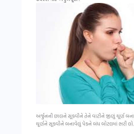
અર્જુનની છાલને સૂકવીને તેને વાટીને જીણું ચૂર્ણ
ચૂર્ણને સૂકવીને બનાવેલું પેકને બંધ બોટલમાં ભરી લો.