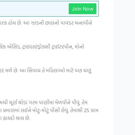
Join Now
દાકારક હોય છે. આ ઝાડની છાલનો પાવડર બનાવીને
જિક એસિડ, ટ્રાઇહાઇડ્રોક્સી ટ્રાઈટરપીન, મોનો
ાં મદદ મળે છે. આ સિવાય તે મહિલાઓ માટે પણ ઘણું
ચી ચૂર્ણ થોડા ગરમ પાણીમાં મેળવીને પીવું. તેમ
ણમાં લઈને મોટુ-મોટું પીસી લેવું. તેમાથી 25 ગ્રામ
 ફાયદો થાય છે.