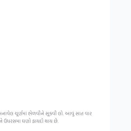
નાવેલ ચૂર્ણમાં ભેળવીને સૂકવી લો. આવું સાત વાર
ર્દીને ઉધરસમા ઘણો ફાયદો થાય છે.