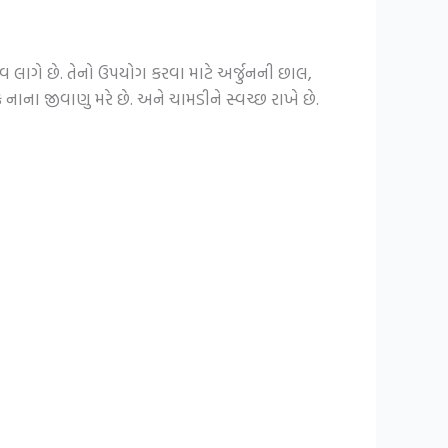
 લાગે છે. તેનો ઉપયોગ કરવા માટે અર્જુનની છાલ,
નાના જીવાણુ મરે છે. અને ચામડીને સ્વચ્છ રાખે છે.