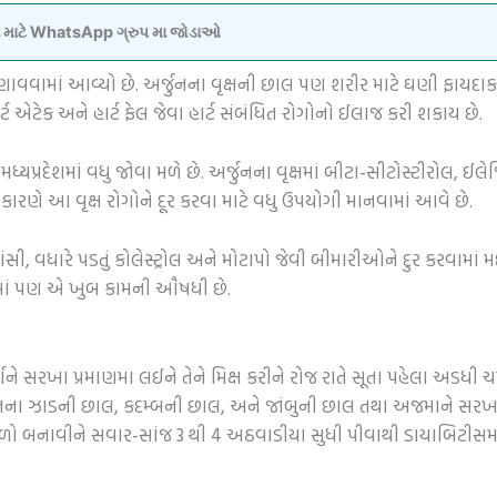
વવા માટે WhatsApp ગ્રુપ મા જોડાઓ
ણાવવામાં આવ્યો છે. અર્જુનના વૃક્ષની છાલ પણ શરીર માટે ઘણી ફાય
્ટ એટેક અને હાર્ટ ફેલ જેવા હાર્ટ સંબંધિત રોગોનો ઈલાજ કરી શકાય છે.
ધ્યપ્રદેશમાં વધુ જોવા મળે છે. અર્જુનના વૃક્ષમાં બીટા-સીટોસ્ટીરોલ, ઈલે
કારણે આ વૃક્ષ રોગોને દૂર કરવા માટે વધુ ઉપયોગી માનવામાં આવે છે.
ખાંસી, વધારે પડતું કોલેસ્ટ્રોલ અને મોટાપો જેવી બીમારીઓને દુર કરવામ
રોગમાં પણ એ ખુબ કામની ઔષધી છે.
્ણને સરખા પ્રમાણમા લઈને તેને મિક્ષ કરીને રોજ રાતે સૂતા પહેલા અડધી ચમ
ના ઝાડની છાલ, કદમ્બની છાલ, અને જાંબુની છાલ તથા અજમાને સરખા પ્રમા
ળો બનાવીને સવાર-સાંજ 3 થી 4 અઠવાડીયા સુધી પીવાથી ડાયાબિટીસમા