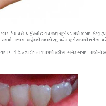
વા માટે થાય છે. અર્જુનની છાલને જીણું ચૂર્ણ 5 ગ્રામથી 10 ગ્રામ જેટલુ
ગ્રામની માત્ત્રા માં અર્જુનની છાલનો સૂકૂ થયેલ ચૂર્ણ ખાવાથી શરીરમાં થ
રવામાં આવે છે. હ્રદય રોગના વધારાથી શરીરમાં અનેક અંગોમા પાણીન