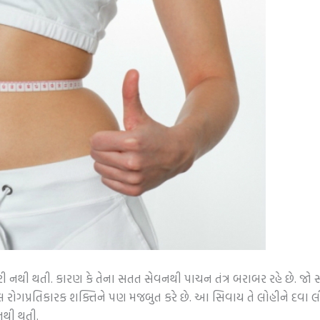
રી નથી થતી. કારણ કે તેના સતત સેવનથી પાચન તંત્ર બરાબર રહે છે. જ
ાલ રોગપ્રતિકારક શક્તિને પણ મજબુત કરે છે. આ સિવાય તે લોહીને દવા લ
નથી થતી.