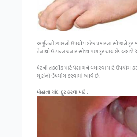
અર્જુનની છાલનો ઉપયોગ દરેક પ્રકારના સોજાને દૂર કર
તેનાથી ઉત્પન્ન થનાર સોજા પણ દૂર થાય છે. અંદાજે 3 
પેટની તકલીફ માટે પેશાબને વધારવા માટે ઉપયોગ ક
ચૂર્ણનો ઉપયોગ કરવામાં આવે છે.
મોઢાના ચાંદા દૂર કરવા માટે :