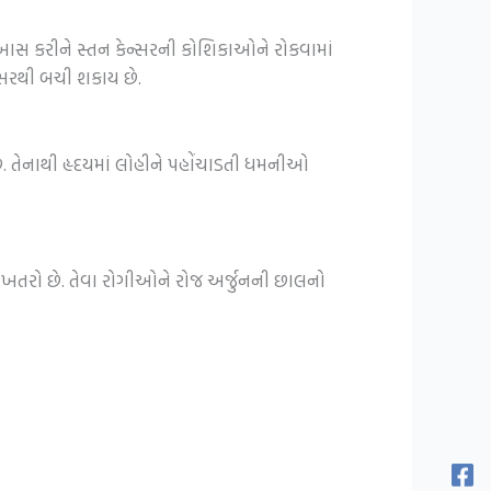
 ખાસ કરીને સ્તન કેન્સરની કોશિકાઓને રોકવામાં
્સરથી બચી શકાય છે.
છે. તેનાથી હૃદયમાં લોહીને પહોંચાડતી ધમનીઓ
નો ખતરો છે. તેવા રોગીઓને રોજ અર્જુનની છાલનો