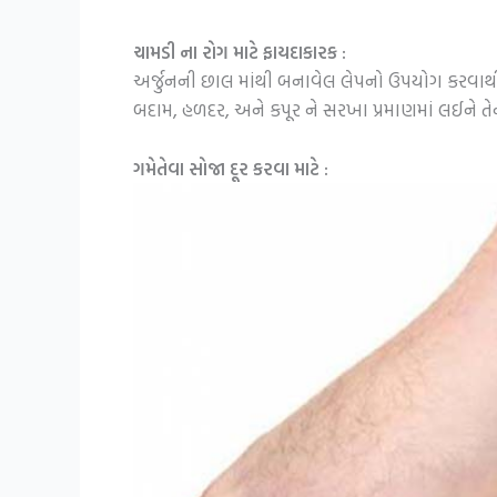
ચામડી ના રોગ માટે ફાયદાકારક :
અર્જુનની છાલ માંથી બનાવેલ લેપનો ઉપયોગ કરવાથી 
બદામ, હળદર, અને કપૂર ને સરખા પ્રમાણમાં લઈને તેને
ગમેતેવા સોજા દૂર કરવા માટે :