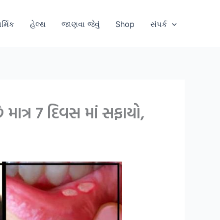
ાર્મિક
હેલ્થ
જાણવા જેવું
Shop
સંપર્ક
 માત્ર 7 દિવસ માં સફાયો,