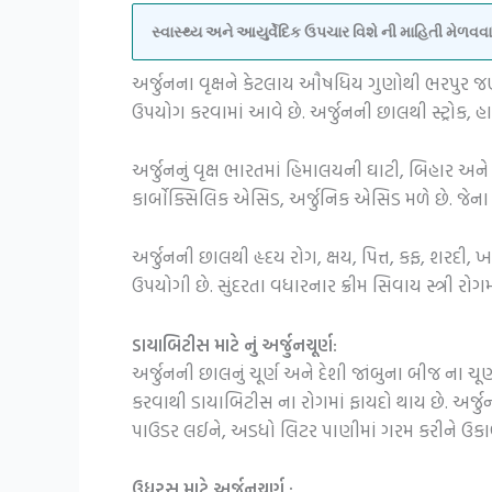
સ્વાસ્થ્ય અને આયુર્વેદિક ઉપચાર વિશે ની માહિતી મેળ
અર્જુનના વૃક્ષને કેટલાય ઔષધિય ગુણોથી ભરપુર જ
ઉપયોગ કરવામાં આવે છે. અર્જુનની છાલથી સ્ટ્રોક, હાર
અર્જુનનું વૃક્ષ ભારતમાં હિમાલયની ઘાટી, બિહાર અને મ
કાર્બોક્સિલિક એસિડ, અર્જુનિક એસિડ મળે છે. જેના 
અર્જુનની છાલથી હૃદય રોગ, ક્ષય, પિત્ત, કફ, શરદી, 
ઉપયોગી છે. સુંદરતા વધારનાર ક્રીમ સિવાય સ્ત્રી 
ડાયાબિટીસ માટે નું અર્જુનચૂર્ણ:
અર્જુનની છાલનું ચૂર્ણ અને દેશી જાંબુના બીજ ના ચૂર
કરવાથી ડાયાબિટીસ ના રોગમાં ફાયદો થાય છે. અર્જુન
પાઉડર લઈને, અડધો લિટર પાણીમાં ગરમ કરીને ઉકા
ઉધરસ માટે અર્જુનચૂર્ણ :