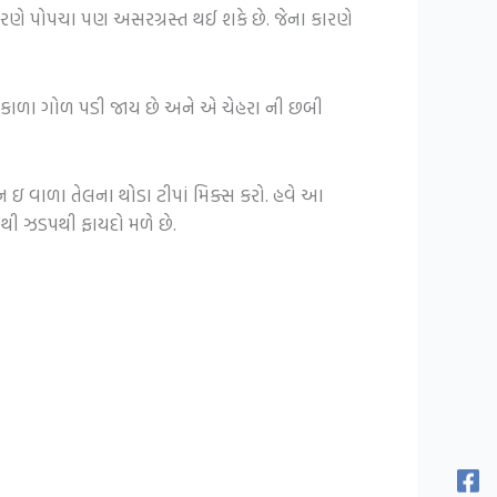
ણે પોપચા પણ અસરગ્રસ્ત થઈ શકે છે. જેના કારણે
ં કાળા ગોળ પડી જાય છે અને એ ચેહરા ની છબી
 ઇ વાળા તેલના થોડા ટીપાં મિક્સ કરો. હવે આ
થી ઝડપથી ફાયદો મળે છે.