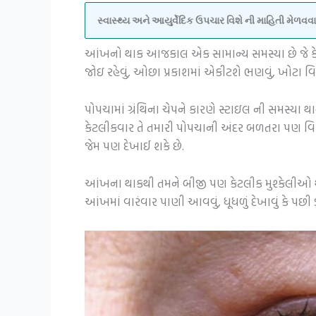
સ્વાસ્થ્ય અને આયુર્વેદિક ઉપચાર વિશે ની માહિતી મેળ
આંખનો થાક આજકાલ એક સામાન્ય સમસ્યા છે જે કેટ
જોઇ રહેવું, ઓછા પ્રકાશમાં એકીટશે ભણવું, ખોટા વિ
પોપચામાં ગ્રંથિના ચેપને કારણે સ્ટાઇલ ની સમસ્યા થ
કેટલીકવાર તે તમારી પોપચાની અંદર બળતરા પણ વિ
જેમ પણ દેખાઈ શકે છે.
આંખના થાકથી તમને બીજી પણ કેટલીક મુશ્કેલીઓ થઈ શ
આંખમાં વારંવાર પાણી આવવું, ધૂધળું દેખાવું કે પછી 