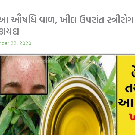
 આ ઔષધિ વાળ, ખીલ ઉપરાંત સ્ત્રીરોગ
ફાયદા
ber 22, 2020