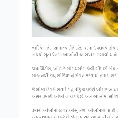
નારિયેળ તેલ સામાન્ય રીતે દરેક ઘરમાં ઉપલબ્ધ હો
હાથથી સૂતા પેહલા આંખોની આસપાસ લગાવો અને એન
ડાયાબિટીસ, ખીલ કે સોરાયસીસ જેવી બીમારી હોય તો ય
સારું નથી. વધુ સોડિયમનું સેવન કરવાથી તમારા શરી
જે બીજા દિવસે સવારે વધુ મીઠું ચડાવેલું ખોરાક ખ
અસર તમારી આંખો નીચે પડે છે અને આંખોમાં સોજો
તમારી આંખોમાં હાજર આંસુ નળી આંખોમાંથી ફાટી ની
એકઠું થવાનું શરૂ કરે છે. જેના કારણે આંખોની નીચે