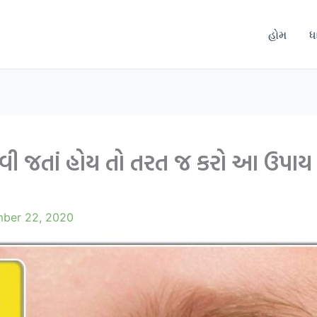
હોમ
ધ
ી જતાં હોય તો તરત જ કરો આ ઉપાય મા
ber 22, 2020