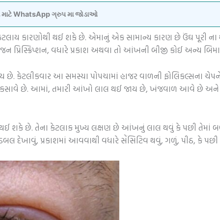
વવા માટે WhatsApp ગ્રુપ મા જોડાઓ
લાય કારણોથી થઈ શકે છે. એમાનું એક સામાન્ય કારણ છે ઉંઘ પૂરી ના
જન પ્રિસ્ક્રિપ્શન, વધારે પ્રકાશ અથવા તો આંખની બીજી કોઈ અન્ય બિમા
ાય છે. કેટલીકવાર આ સમસ્યા પોપચામાં હાજર વાળની ​​ફોલિકલ્સના ચેપને કા
કસાવે છે. આમાં, તમારી આંખો લાલ થઈ જાય છે, ખંજવાળ આવે છે અને 
કે છે. તેના કેટલાક મુખ્ય લક્ષણ છે આંખનું લાલ થવું કે પછી તેમાં બ
ડબલ દેખાવું, પ્રકાશમાં આવવાથી વધારે સેંસિટિવ થવું, ગળું, પીઠ, કે પછી