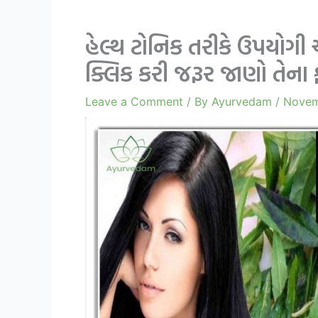
હેલ્થ ટોનિક તરીકે ઉપયોગી
ક્લિક કરી જરૂર જાણો તેના 
Leave a Comment
/ By
Ayurvedam
/
Novem