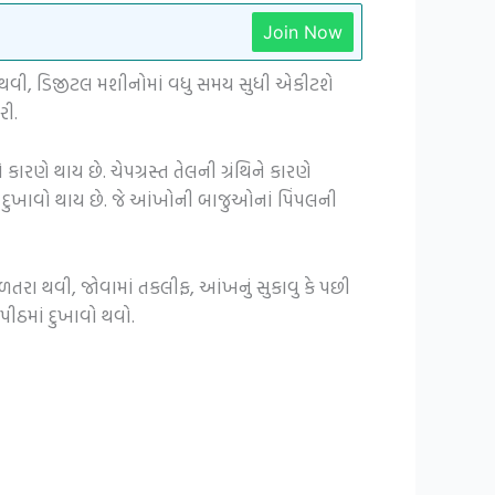
Join Now
 થવી, ડિજીટલ મશીનોમાં વધુ સમય સુધી એકીટશે
રી.
રણે થાય છે. ચેપગ્રસ્ત તેલની ગ્રંથિને કારણે
દુખાવો થાય છે. જે આંખોની બાજુઓનાં પિંપલની
ળતરા થવી, જોવામાં તકલીફ, આંખનું સુકાવુ કે પછી
 પીઠમાં દુખાવો થવો.