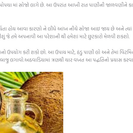
ોપચા માં સોજો લાગે છે. આ ઉપરાંત આખી રાત પાણીની જાળવણીને કાર
ે ચિંતા હોય આવા કારણો ને લીધે આંખ નીચે સોજા આઇ જાય છે અને ત્યા
ું જે તમે અપનાવી આ પરેશાની થી હમેશાં માટે છુટકારો મેળવી શકશો.
 ઉપયોગ કરી શકો છો. આ ઉપાય માટે, ઠંડુ પાણી લો અને તેમાં વિટમિન
બાજુ લગાવો.અઠવાડિયામાં ત્રણથી ચાર વખત આ પદ્ધતિનો પ્રયાસ કરવા