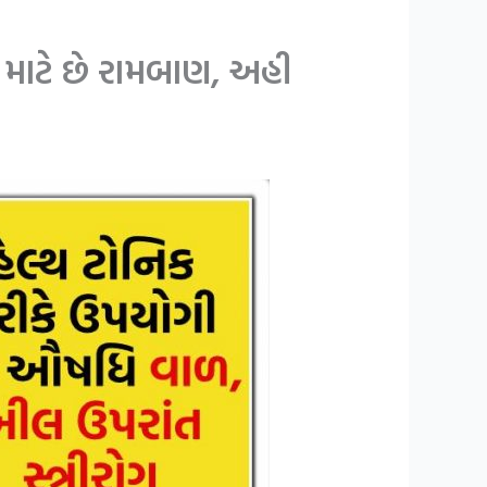
 માટે છે રામબાણ, અહી