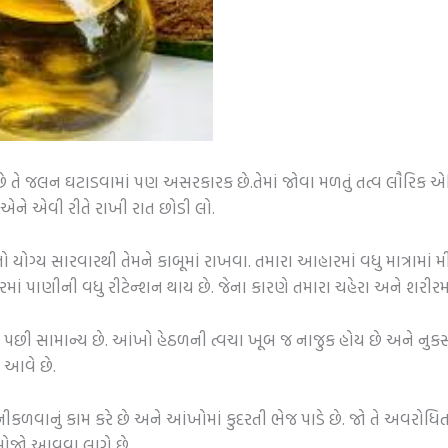
ય છે તે જલન ઘટાડવામાં પણ અસરકારક છે.તેમાં જોવા મળતું તત્વ લૌરિક
ે એવી રીતે રાખી રાત છોડી લો.
ોગ્ય સારવારથી તેમને કાબૂમાં રાખવા. તમારા આહારમાં વધુ માત્રામાં મ
રમાં પાણીની વધુ રીટેન્શન થાય છે. જેના કારણે તમારા ચહેરા અને શરીર
ાધા પછી સામાન્ય છે. આંખો હેઠળની ત્વચા ખૂબ જ નાજુક હોય છે અને ન
 આવે છે.
કળવાનું કામ કરે છે અને આંખોમાં કુદરતી ભેજ પાડે છે. જો તે અવરો
 સોજો આવવા લાગે છે.