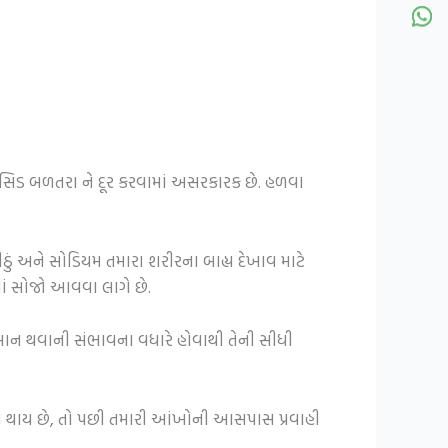
 એસિડ બળતરા ને દૂર કરવામાં અસરકારક છે. હળવા
ીઠું અને સોડિયમ તમારા શરીરના બાહ્ય દેખાવ માટે
માં સોજો આવવા લાગે છે.
ુકસાન થવાની સંભાવના વધારે હોવાથી તેની સીધી
ધિત થાય છે, તો પછી તમારી આંખોની આસપાસ પ્રવાહી