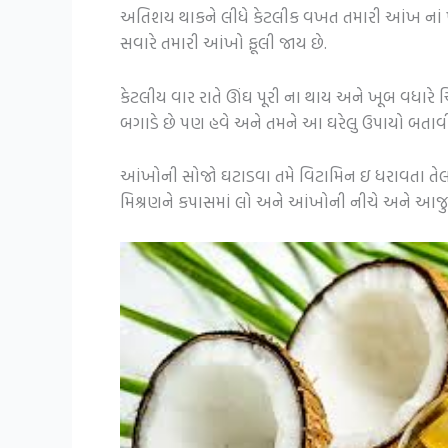
અતિશય થાકને લીધે કેટલીક વખત તમારી આંખ નાં પ
સવારે તમારી આંખો ફૂલી જાય છે.
કેટલીય વાર રાતે ઊંઘ પૂરી ના થાય અને ખૂબ વધાર
બગાડે છે પણ હવે અને તમને આ ઘરેલુ ઉપાયો બતાવીશ
આંખોની સોજો ઘટાડવા તમે વિટામિન ઇ ધરાવતા તેલનો
મિશ્રણને કપાસમાં લો અને આંખોની નીચે અને આજુ