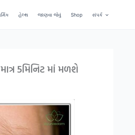
ાર્મિક
હેલ્થ
જાણવા જેવું
Shop
સંપર્ક
ત્ર 5મિનિટ માં મળશે