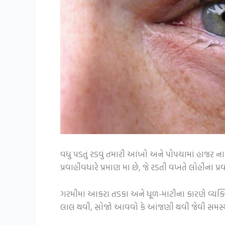
વધુ પડતું રડવું તમારી આંખો અને પોપચામાં હાજર 
પ્રવાહીવધારે પ્રમાણ મા છે, જે રડતી વખતે લોહીના પ્ર
ગરમીમાં આકરા તડકા અને ધૂળ-માટીના કારણે વ્યક્
લાલ થવી, સોજો આવવો કે આંજણી થવી જેવી સમસ્ય