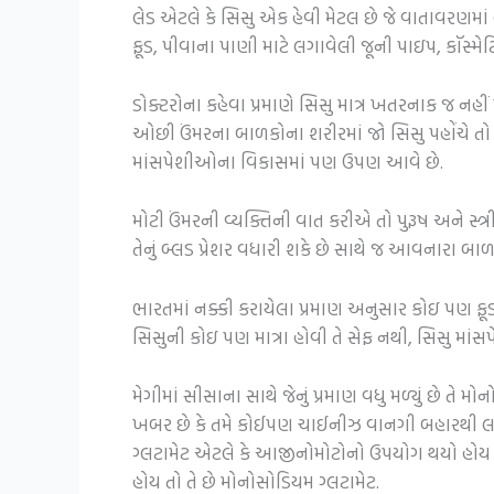
લેડ એટલે કે સિસુ એક હેવી મેટલ છે જે વાતાવરણમાં હ
ફૂડ, પીવાના પાણી માટે લગાવેલી જૂની પાઇપ, કૉસ્મે
ડોક્ટરોના કહેવા પ્રમાણે સિસુ માત્ર ખતરનાક જ નહ
ઓછી ઉંમરના બાળકોના શરીરમાં જો સિસુ પહોંચે તો 
માંસપેશીઓના વિકાસમાં પણ ઉપણ આવે છે.
મોટી ઉંમરની વ્યક્તિની વાત કરીએ તો પુરૂષ અને સ્ત
તેનું બ્લડ પ્રેશર વધારી શકે છે સાથે જ આવનારા
ભારતમાં નક્કી કરાયેલા પ્રમાણ અનુસાર કોઇ પણ ફૂડ
સિસુની કોઇ પણ માત્રા હોવી તે સેફ નથી, સિસુ માં
મેગીમાં સીસાના સાથે જેનું પ્રમાણ વધુ મળ્યું છ
ખબર છે કે તમે કોઈપણ ચાઈનીઝ વાનગી બહારથી લાવો
ગ્લટામેટ એટલે કે આજીનોમોટોનો ઉપયોગ થયો હોય છે.
હોય તો તે છે મોનોસોડિયમ ગ્લટામેટ.