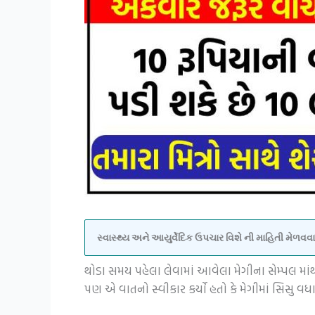
સ્વાસ્થ્ય અને આયુર્વેદિક ઉપચાર વિશે ની માહિતી મેળ
થોડા સમય પહેલા લેવામાં આવેલા મેગીના સેમ્પલ મા
પણ એ વાતનો સ્વીકાર કર્યો હતો કે મેગીમાં સિસુ વધારે મ