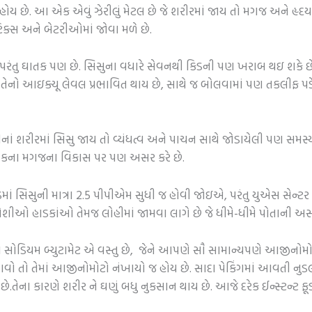
ોય છે. આ એક એવું ઝેરીલું મેટલ છે જે શરીરમાં જાય તો મગજ અને હૃદયને ન
ટિક્સ અને બેટરીઓમાં જોવા મળે છે.
ીં પરંતુ ઘાતક પણ છે. સિસુના વધારે સેવનથી કિડની પણ ખરાબ થઇ શકે છે
તેનો આઇક્યૂ લેવલ પ્રભાવિત થાય છે, સાથે જ બોલવામાં પણ તકલીફ પડે
્રીનાં શરીરમાં સિસુ જાય તો વ્યંધત્વ અને પાચન સાથે જોડાયેલી પણ સમસ
 બાળકના મગજના વિકાસ પર પણ અસર કરે છે.
માં સિસુની માત્રા 2.5 પીપીએમ સુધી જ હોવી જોઇએ, પરંતુ યુએસ સેન્ટર 
સપેશીઓ હાડકાંઓ તેમજ લોહીમાં જામવા લાગે છે જે ધીમે-ધીમે પોતાની અસ
ે તે મોનો સોડિયમ બ્યુટામેટ એ વસ્તુ છે, જેને આપણે સૌ સામાન્યપણે 
 તો તેમાં આજીનોમોટો નંખાયો જ હોય છે. સાદા પેકિંગમાં આવતી નુડલ્
તેના કારણે શરીર ને ઘણું બધુ નુકસાન થાય છે. આજે દરેક ઈન્સ્ટન્ટ 