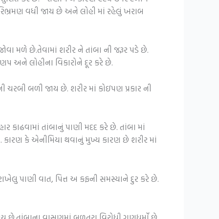
પરિભ્રમણ વધી જાય છે અને લોહી માં રહેલું ખરાબ
 મળે છે.તેવામાં શરીર ને તાંબા ની જરૂર પડે છે.
પ અને લોહીના વિકારોને દૂર કરે છે.
ની ચરબી બળી જાય છે. શરીર માં કોઇપણ પ્રકાર ની
ર કાઢવામાં તાંબાનું પાણી મદદ કરે છે. તાંબા માં
 કારણ કે એનીમિયા થવાનું મુખ્ય કારણ છે શરીર માં
ખેલુ પાણી વાત, પિત્ત અ કફની સમસ્યાને દુર કરે છે.
ાય છે.તાંબાના વાસણમાં બળતરા વિરોધી ગુણધર્મો છે