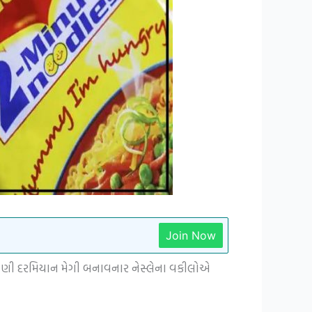
Join Now
ુનાવણી દરમિયાન મેગી બનાવનાર નેસ્લેના વકીલોએ