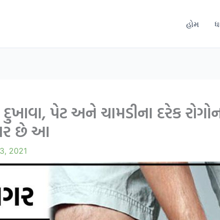
હોમ
ધ
દુખાવા, પેટ અને ચામડીના દરેક રોગો
ાર છે આ
3, 2021