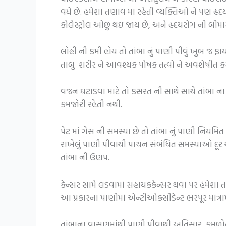
વધે છે. હમેશા તણાવ માં રહેતી વ્યક્તિઓ ને પણ હૃદય
કોલેસ્ટ્રોલ ઓછું થઇ જાય છે, અને હૃદયરોગ ની બીમા
લોહી ની કમી હોય તો તાંબા નું પાણી પીવું ખુબ જ ફા
તાંબુ શરીર ને આવશ્યક પોષક તત્વો ને અવશેષીત કરવ
વજન ઘટાડવા માટે તો કસરત ની સાથે સાથે તાંબા ના
કમજોરી રહેતી નથી.
પેટ માં ગેસ ની સમસ્યા છે તો તાંબા નું પાણી નિયમિત 
રાખેલું પાણી પીવાથી પાચન સંબંધિત સમસ્યાઓ દૂર થ
તાંબા ની ઉણપ.
કેન્સર સામે લડવામાં સહાયકકેન્સર થવા પર હંમેશા ત
આ પ્રકારના પાણીમાં એન્ટીઓક્સીડેન્ટ ભરપૂર માત્રામ
તાંબાના વાસણમાંથી પાણી પીવાથી અતિસાર, કમળોની મ