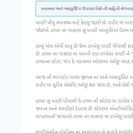
સ્વાસ્થ્ય અને આયુર્વેદિક ઉપચાર વિશે ની માહિતી મેળ
પાણી પીવું સ્વાસ્થ્ય માટે કેટલું જરૂરી છે. શરીર મ
જોઈએ. તાંબા ના વાસણ નું પાણી આયુર્વેદમાં ઉત્તમ મ
તાંબુ એક એવી ધાતુ છે જેમાં રાખેલું પાણી પીવાથી શ
છે. તાંબા ના વાસણ માં આખી રાત રાખેલા પાણી ને 
તાંબાના લોટા, જગ કે ગ્લાસમાં ઓછામાં ઓછુ આઠ કલાક 
આજ ની ભાગદોડ વાળા જીવન માં અને અસંતુલિત ખાણી
શરીર માં યુરિક એસીડ ઓછું થઇ જાય છે, અને તેથી 
તાંબા નું પાણી પીવાથી કે તાંબા ની બોટલ મા રાખે
જવાન અને ચમકીલો દેખાય છે. કોપરમાં એન્ટીઓકિસડન્ટ
વાપરવાની જગ્યાએ તાંબા ના વાસણ માં રાખેલું પાણી
થાઈરેક્સીન હોર્મોન્સ ના અસંતુલન ને કારણે થાઈરોઈડ