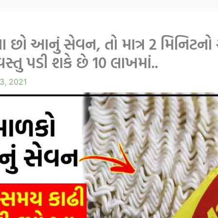
્યા છો આનું સેવન, તો માત્ર 2 મિનિટ
સ્તુ પડી શકે છે 10 લાખમાં..
3, 2021