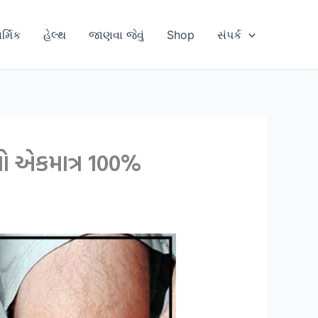
ાર્મિક
હેલ્થ
જાણવા જેવું
Shop
સંપર્ક
નો એકમાત્ર 100%