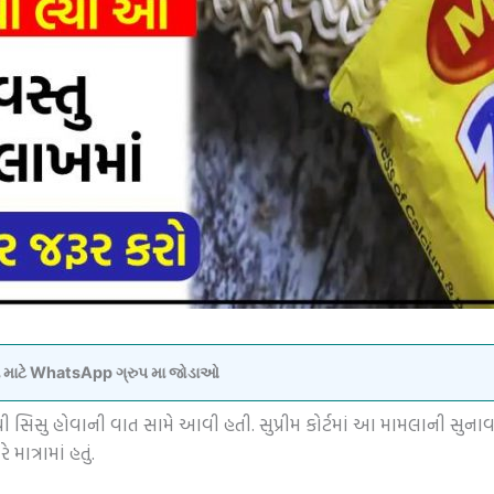
વવા માટે WhatsApp ગ્રુપ મા જોડાઓ
ંથી સિસુ હોવાની વાત સામે આવી હતી. સુપ્રીમ કોર્ટમાં આ મામલાની સ
ાત્રામાં હતું.