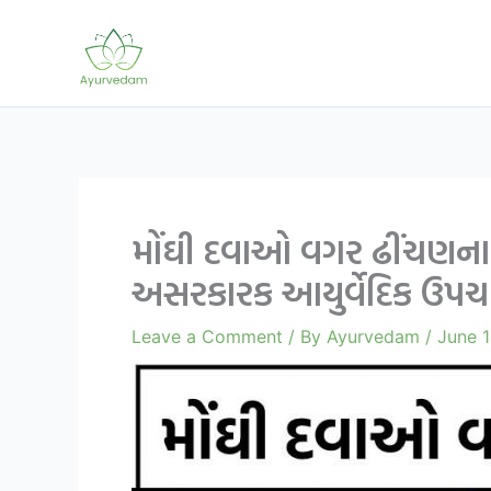
Skip
to
content
મોંઘી દવાઓ વગર ઢીંચણના 
અસરકારક આયુર્વેદિક ઉપચ
Leave a Comment
/ By
Ayurvedam
/
June 1