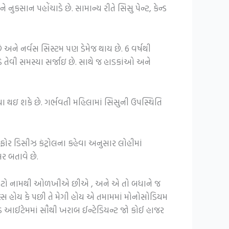
ુકસાન પહોંચાડે છે. સામાન્ય રીતે સિસુ પેન્ટ, કેન્ડ
 અને નર્વસ સિસ્ટમ પણ ડેમેજ થાય છે. 6 વર્ષથી
 તેવી સમસ્યા સર્જાઇ છે. સાથે જ હાડકાંઓ અને
્યા થઇ શકે છે. ગર્ભવતી મહિલામાં સિસુની ઉપસ્થિતિ
ફોર ડિસીઝ કંટ્રોલના કહેવા અનુસાર લોહીમાં
ર બતાવે છે.
આજીનોમોટો નામથી ઓળખીએ છીએ , અને એ તો બધાને જ
સ હોય કે પછી તે મેગી હોય એ તમામમાં મોનોસોડિયમ
ફૂડ આઈટેમમાં સૌથી ખરાબ ઈન્ટેડિયન્ટ જો કોઈ હાજર