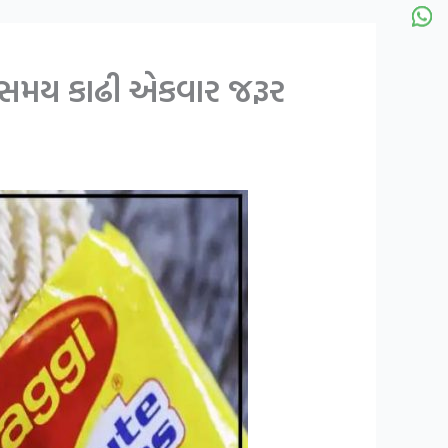
નો સમય કાઢી એકવાર જરૂર