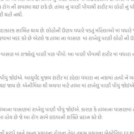
 રોગ ની સમસ્યા થઇ શકે છે. તાંબા નું પાણી પીવાથી શરીર માં લોહી નું 
રી થતી નથી.
યદાકારક સાબિત થાય છે. લોહીની ઉણપ વધારે પડતું મહિલાઓ માં વધારે જોવા
ામાં મદદ કરે છે એટલે જ તાંબા ના વાસણ માં રાખેલું પાણી લોહી ની ઉણ
 વાસણ માં રાજ્હેલું પાણી પણ પીવો. આ પાણી પીવાથી શરીર માં વધારા 
પીવું જોઈએ. આયુર્વેદ મુજબ શરીર માં રહેલા વધારા ના નકામાં તત્વો ને બહા
ઇ જાય છે. એનીમિયા થી બચવા માટે તાંબા માં રાખેલું પાણી પીવું જોઈએ.
ાંબાના વાસણમાં રાખેલું પાણી પીવું જોઈએ. કારણ કે તાંબાના વાસણમાં રા
ાં હોય છે જે આ રોગ સામે લડવાની શક્તિ પ્રદાન કરે છે.
રડો અને અન્ય પ્રકારના રોગના તેવા તમામ પ્રકારના બેક્ટેરિયા દૂર થ