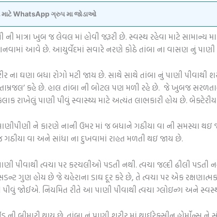
વવા માટે WhatsApp ગ્રુપ મા જોડાઓ
ાં પાણી ની માત્રા ખુબ જ લેવલ માં હોવી જરૂરી છે. સ્વસ્થ રહેવા માટે સામ
ાનવામાં આવે છે. આયુર્વેદમાં સવારે નરણે કોઠે તાંબા ના વાસણ નું પાણી 
રીર ના ઘણા બધા રોગો મટી જાય છે. સાથે સાથે તાંબા નું પાણી પીવાથી શ
“તામ્રજલ’ કહે છે. હાલ તાંબા ની બોટલ પણ મળી રહે છે. જે ખુબજ સરળ
રાખેલું પાણી પીવું સ્વાસ્થ્ય માટે અત્યંત લાભકારી હોય છે. બેક્ટેરીય
પીણી ને કારણે નાની ઉમર માં જ બધાને ગઠીયા વા ની સમસ્યા થઇ જાય 
જ ગઠીયા વા અને સાંધા ના દુખવામાં રાહત મળતી થઇ જાય છે.
લ પાણી પીવાથી ત્વચા પર કરચલીઓ પડતી નથી. ત્વચા જલ્દી ઢીલી પડતી ન
 ગુણ હોય છે જે ચહેરાના ડાઘ દૂર કરે છે, તે ત્વચા પર એક રક્ષણાત્મક સ
 પીવું જોઈએ. નિયમિત રીતે આ પાણી પીવાથી ત્વચા ગ્લોઇન્ગ અને સ્વસ્થ 
 ની બીમારી થાય છે. તાંબા નું પાણી શરીર માં થાઈરેક્સીન હોર્મોન્સ ન