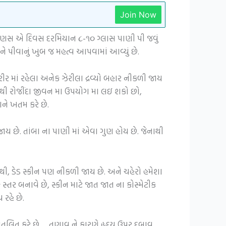
Join Now
ાન્ય માણસ એ દિવસ દરમિયાન ૮-૧૦ ગ્લાસ પાણી પી જવું
ને પીવાનું ખુબ જ મહત્વ આપવામાં આવ્યું છે.
રીર માં રહેલા અનેક ઝેરીલા દ્રવ્યો બહાર નીકળી જાય
તાથી રોજીંદા જીવન મા ઉપયોગ મા લઇ શકો છો,
ાને ખતમ કરે છે.
છે. તાંબા ના પાણી માં એવા ગુણ હોય છે. જેનાથી
થી, ડેડ સ્કીન પણ નીકળી જાય છે. અને ચહેરો હમેશા
્તર બનાવે છે, સ્કીન માટે જાત જાત ના કોસ્મેટીક
રહે છે.
ે સંતુલિત કરે છે. તણાવ ને કારણે હૃદય ઉપર દબાવ