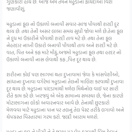
ગુણકારી હોય છે. આજે અમે તમને મહુડાના ફાયદાઓ વિશે
જણાવીશું.
મહુડાનાં ફૂલ નો ઉકાળો બનાવી સવાર-સાંજ પીવાથી શરદી દૂર
થાય છે. તથા તેની અસર લાંબા સમય સુધી જોવા મળે છે.તેના ફૂલ
ને દૂધ માં ઉકારીને પીવાથી શરદી તાવ મટે છે. તથા તેના ફૂલ
નેહરદાર નાખી ઉકારો બનાવી પીવાથી તાવ અને શરદી મટે છે.
વાત, પિત્ત અને કફ માટે મીઠું,અજમો મહુડાનાં ફૂલ તથા હરદર નો
ઉકાળો બનાવી નાસ લેવાથી કફ ,પિત્ત દૂર થાય છે.
શરીરના કોઈ પણ ભાગમાં થતા દુખાવામાં જેવા કે માંસપેશીઓ,
સાંધાના દુખાવા વગેરેમાં મહુડાનાં તેલની માલિશ કરવાથી દુખાવા
દૂર થાય છે. મહુડાના પાંદડામાંથી મળેલ મિથેનોલ વાઈ પર સારી
રીતે કામ કરે છે. ખરજવું એ એક સામાન્ય સમસ્યા છે, જેના કારણે
મોટાભાગના લોકો અવારનવાર આવે છે. તેનાથી છુટકારો
મેળવવા માટે મહુડાના પાન પર તલનું તેલ પેસ્ટ તરીકે લગાવો અને
ચેપગ્રસ્ત વિસ્તારમાં ગરમ ​​કરો. જલ્દી આરામ મળશે.
મહુડા ના ફૂલ ને પીસી ને તે જગ્યા પર લેપ કરવાથી વિષ ફેલાતું