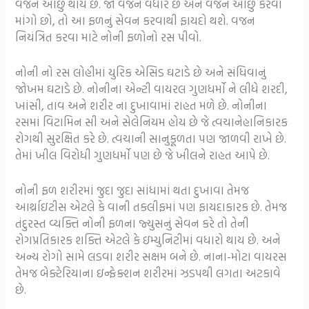
વજન ઓછું થાય છે. જો વજન વધારે છે અને વજન ઓછું કરવા
માંગો છો, તો આ ફળનું સેવન કરવાથી ફાયદો થશે. વજન
નિયંત્રિત કરવા માટે નોની ફળોનો રસ પીવો.
નોની નો રસ લોહીમાં યુરિક એસિડ ઘટાડે છે અને સંધિવાનું
જોખમ ઘટાડે છે. નોનીના એન્ટી વાયરલ ગુણધર્મો ને લીધે શરદી,
ખાંસી, તાવ અને શરીર ના દુખાવામાં રાહત મળે છે. નોનીના
રસમાં વિટામિન સી અને સેલેનિયમ હોય છે જે ત્વચાનેહાનિકારક
રોગથી સુરક્ષિત કરે છે. ત્વચાની સાનુકૂળતા પણ જાળવી રાખે છે.
તેમાં ખીલ વિરોધી ગુણધર્મો પણ છે જે ખીલને રાહત આપે છે.
નોની ફળ શરીરમાં જુદા જુદા સાંધામાં થતા દુખાવા તેમજ
આર્થ્રાઇટીસ એટલે કે વાની તકલીફમાં પણ ફાયદાકારક છે. તેમજ
તંદુરસ્ત વ્યક્તિ નોની ફળના જ્યુસનું સેવન કરે તો તેની
રોગપ્રતિકારક શક્તિ એટલે કે ઇમ્યુનિટીમાં વધારો થાય છે. અને
અન્ય રોગો સામે લડવા શરીર સક્ષમ બને છે. નાના-મોટા વાયરસ
તેમજ બેક્ટેરિયાના ઇન્ફેક્શન શરીરમાં ઝડપથી લગતા અટકાવે
છે.