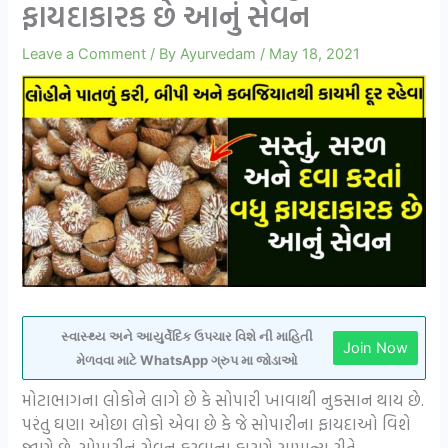
ફાયદાકારક છે આનું સેવન
Leave a Comment
/ By
Ayurvedam
/
May 18, 2021
સ્વાસ્થ્ય અને આયુર્વેદિક ઉપચાર વિશે ની માહિતી
Join Now
મેળવવા માટે WhatsApp ગ્રુપ મા જોડાઓ
મોટાભાગના લોકોને લાગે છે કે સોપારી ખાવાથી નુકસાન થાય છે.
પરંતુ ઘણા ઓછા લોકો એવા છે કે જે સોપારીના ફાયદાઓ વિશે
જાણે છે. સોપારીનું સેવન કરવાના કારણે સામાન્ય રીતે