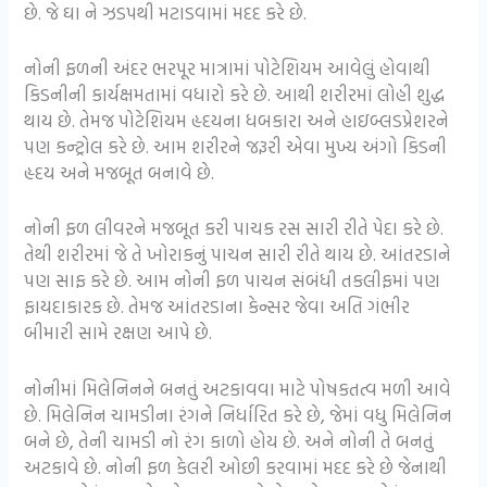
છે. જે ઘા ને ઝડપથી મટાડવામાં મદદ કરે છે.
નોની ફળની અંદર ભરપૂર માત્રામાં પોટેશિયમ આવેલું હોવાથી
કિડનીની કાર્યક્ષમતામાં વધારો કરે છે. આથી શરીરમાં લોહી શુદ્ધ
થાય છે. તેમજ પોટેશિયમ હૃદયના ધબકારા અને હાઇબ્લડપ્રેશરને
પણ કન્ટ્રોલ કરે છે. આમ શરીરને જરૂરી એવા મુખ્ય અંગો કિડની
હૃદય અને મજબૂત બનાવે છે.
નોની ફળ લીવરને મજબૂત કરી પાચક રસ સારી રીતે પેદા કરે છે.
તેથી શરીરમાં જે તે ખોરાકનું પાચન સારી રીતે થાય છે. આંતરડાને
પણ સાફ કરે છે. આમ નોની ફળ પાચન સંબંધી તકલીફમાં પણ
ફાયદાકારક છે. તેમજ આંતરડાના કેન્સર જેવા અતિ ગંભીર
બીમારી સામે રક્ષણ આપે છે.
નોનીમાં મિલેનિનને બનતું અટકાવવા માટે પોષકતત્વ મળી આવે
છે. મિલેનિન ચામડીના રંગને નિર્ધારિત કરે છે, જેમાં વધુ મિલેનિન
બને છે, તેની ચામડી નો રંગ કાળો હોય છે. અને નોની તે બનતું
અટકાવે છે. નોની ફળ કેલરી ઓછી કરવામાં મદદ કરે છે જેનાથી