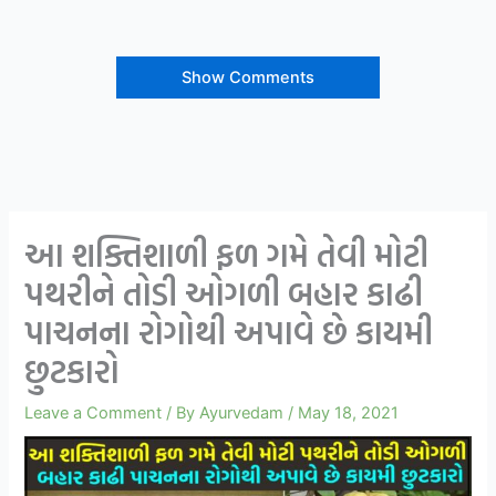
Show Comments
આ શક્તિશાળી ફળ ગમે તેવી મોટી
પથરીને તોડી ઓગળી બહાર કાઢી
પાચનના રોગોથી અપાવે છે કાયમી
છુટકારો
Leave a Comment
/ By
Ayurvedam
/
May 18, 2021