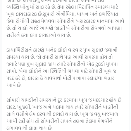
વ્યક્તિઓનું મોં સાફ રહે છે. તેમાં રહેલા વિટામિન સ્વાસ્થ્ય માટે
ખૂબ ફાયદાકારક છે.સુપારી એનીમિયા, પાચન અને કબજિયાત
જેવા રોગોથી રાહત મેળવવા સોપારીને અસરકારક માનવામાં આવે
છે. તો ચાલો આજે આપણે જાણીએ સોપારીના સેવનથી આપણાં
શરીરને કયા કયા ફાયદાઓ થાય છે.
ડાયાબિટીસને કારણે અનેક લોકો વારંવાર મુખ સૂકાઈ જવાની
સમસ્યા થાય છે. જો તમારી સાથે પણ આવી સમસ્યા હોય તો
જ્યારે પણ મુખ સૂકાઈ જાય ત્યારે સોપારીનો એક ટુકડો મુખમાં
રાખો. એવા લોકોને આ સ્થિતિથી બચવા માટે સોપારી ખૂબ જ
મદદ કરે છે, કારણ કે ચાવવાથી મોટી માત્રામાં સ્લાઈવા બહાર
આવે છે.
સોપારી ચામડીની સમસ્યાને દૂર કરવામાં ખૂબ જ મદદગાર હોય છે.
દાદર, ખુજલી, ખાજ અને ચકામા થાય ત્યારે સોપારીને પાણીની
સાથે ઘસીને લેપ કરવાથી ફાયદો થાય છે. ખૂબ જ વધુ ખંજવાળ
આવી રહી હોય તો સોપારીની રાખને તલના તેલમાં મેળવીને
લગાવવાથી લાભ થાય છે.