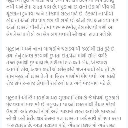
નથી અને તેમાં રાહત થાય છે. મહુડાનાં છાલનો ઉકાળો પીવાથી
ઘૂંટણના દુખાવા અને સોજામાં રાહત મળે છે. ઉકાળો ના પીવો
હોય તો એનો લેપ પણ લગાવી શકો છો એનો લેપ બનાવવા માટે
એની છાલને પીસીને તેમાં ગરમ સરસોનું તેલ ભેળવો પછી આ
લેપને લગાવી દો આ લેપ લગાવવાથી સોજામાં રાહત મળે છે.
મહુડાના મધને નાના બાળકોને ચટાડવાથી જલ્દીથી દાંત ફૂટે છે.
તથા તેનું દાતણ કરવાથી દુખતા દાંત,પેઢાં માંથી લોહી વગેરે
તકલીફમાંથી દૂર થાય છે. શરીરમાં દાહ થતો હોય, ખંજવાળ
આવતી હોય, ખંજવાળથી થી છોલાઈને જખમ થયો હોય તો 25
ગ્રામ મહુડાની છાલ તેનો પા લિટર પાણીમાં ભેળવવી. આ કાઢો
રોજ સવાર-સાંજ લેવાથી શરીરનો દાહ અને ખંજવાળ મટે છે.
મહુડામાં એન્ટિ-માઇક્રોબાયલ ગુણધર્મો હોય છે જે ચેપથી છુટકારો
મેળવવામાં મદદ કરે છે. મહુડાના ઝાડની છાલમાંથી તૈયાર કરેલો
ઉકાળો આંતરડાની રોગો અને ઝાડામાં રાહત આપે છે. કાકડાનો
સોજો અને ફેરીન્જાઇટિસમાં પણ છાલના અર્ક સાથે કોગળા કરવા
અસરકારક છે. ઝાડા મટાડવા માટે, એક કપ છાલનો અર્ક રાહત