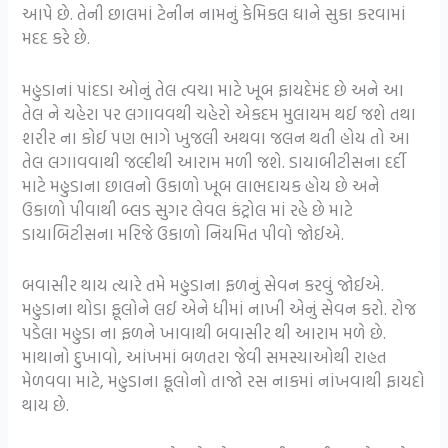
આપે છે. તેની છાલમાં ટેનીન નામનું કેમિકલ ઘાને સુકા કરવામાં
મદદ કરે છે.
મહુડાનાં પાંદડા ઓનું તેલ ત્વચા માટે ખૂબ ફાયદેમંદ છે અને આ
તેલ ને ચહેરા પર લગાવવથી ચહેરો એકદમ મુલાયમ થઈ જશે તથા
શરીર ના કોઈ પણ ભાગે ખુજલી અથવા જલન થતી હોય તો આ
તેલ લગાવવાથી જલ્દીથી આરામ મળી જશે. ડાયાબીટીસના દર્દી
માટે મહુડાના છાલનો ઉકાળો ખૂબ લાભદાયક હોય છે અને
ઉકાળો પીવાથી બ્લડ સુગર લેવલ કંટ્રોલ માં રહે છે માટે
ડાયાબિટીસના મરિજે ઉકાળો નિયમિત પીવો જોઈએ.
બવાસીર થાય ત્યારે તમે મહુડાના ફળનું સેવન કરવું જોઈએ.
મહુડાના થોડા ફૂલોને લઈ એને ધીમાં નાખી એનું સેવન કરો. રોજ
પડેલા મહુડા ના ફળને ખાવાથી બવાસીર થી આરામ મળે છે.
માથાનો દુખાવો, આંખમાં બળતરા જેવી સમસ્યાઓથી રાહત
મેળવવા માટે, મહુડાના ફૂલોનો તાજો રસ નાકમાં નાંખવાથી ફાયદો
થાય છે.