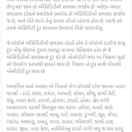
ભેગું થઈ જાય તો એસિડિટીની સમસ્યા સર્જાય છે. ઓછા-વધતાં
પ્રમાણમાં દરેકને ક્યારેકને ક્યારેક તો એસિડિટીની સમસ્યા સર્જાય
જ છે, અને મોટે ભાગે તેનું કારણ તીખો ખોરાક હોય છે. આજે તમે
તમને એસિડિટી દૂર કરવાના ઉપચારો વિશે જણાવીશું.
જે લોકોને એસિડિટીની સમસ્યા રહેતી હોય તે લોકોએ દરરોજ કાચુ
દૂધ પીવું જોઈએ. દૂધમાં ભરપૂર માત્રામાં કેલ્શિયમ હોય છે જે
એસિડિટીની સમસ્યાને દૂર કરે છે. એસીડીટી થવા પર ત્રિફળા ચૂર્ણ
નો ઉપયોગ કરવાથી ફાયદો થાય છે. ત્રિફળા ને દૂધ સાથે પીવાથી
એસીડીટી દુર થાય છે.
અમ્લપિત્ત અને અલ્સર એ પિત્તનો રોગ હોવાથી દરેક જાતના ખાટા
પદાર્થો – દહીં, છાશ, ટામેટાં, આમલી, કોકમ, લીંબુ, કાચી કેરી,
કોઠું, ખાટાં ફળો, હાંડવો, ઢોકળાં, ઇડલી, ઢોંસા, બ્રેડ વગેરે
આથાવાળા પદાર્થો બિલકુલ બંધ કરવા. તળેલાં, વાસી, ભારે,
વાયડા, ચીકણા પદાર્થો, મરચું, મરી, લસણ, ડુંગળી, સૂંઠ, પીપર,
ગંઠોડા, અથાણું, રાયતું, પાપડ, સાકર, વરિયાળી, કાળી દ્રાક્ષ,
ધાણા, જીરુ, પાકાં કેળા, નાળિયેરનું પાણી વગેરે બધું જ બંધ કરવું.