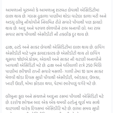
આમળાનો મુરબ્બો કે આમળાનુ શરબત લેવાથી એસિડિટીમાં
લાભ થાય છે. ગ્લાસ હુફાળા પાણીમાં થોડા વાટેલા કાળા મરી અને
અડધું લીંબુ નીચોવીને નિયમિત રીતે સવારે પીવાથી પણ ફાયદો
થાય છે. આદુ અને પરવળ ભેળવીને રાબ બનાવી લો. આ રાબ
સવાર સાંજ પીવાથી એસીડીટી ની તકલીફ દુર થાય છે.
દ્રાક્ષ, હરડે અને સાકર લેવાથી એસિડિટીમાં લાભ થાય છે. લવિંગ
એસીડીટી માટે ખુબ ફાયદાકારક છે એસીડીટી થાય તો લવિંગ
ચૂસવા જોઈએ.કોકમ, એલચી અને સાકર ની ચટણી બનાવીને
ખાવાથી એસિડિટી મટે છે. દ્રાક્ષ અને વરિયાળી રાત્રે 250 મિલિ
પાણીમાં ભીંજવી રાખી સવારે મસળી- ગાળી તેમાં 10 ગ્રામ સાકર
મેળવી થોડા દિવસ સુધી પીવાથી એસીડીટી, ઓડકાર, ઉબકા,
ખાટી ઉલ્ટી, મોમા ફોડલા થવા, પેટમાં ભારેપણું વગેરે મટે છે.
લીંબુના ફૂલ અને સંચળને આદુના રસમાં પીવાથી એસિડિટી મટે
છે. દરરોજ ભોજન બાદ એક એક ચમચી હરડેનું ચૂર્ણ મધ સાથે
ચાટવાથી ચારેક દિવસમાં એસિડીટિ મટે છે. લાંબા સમય સુધી