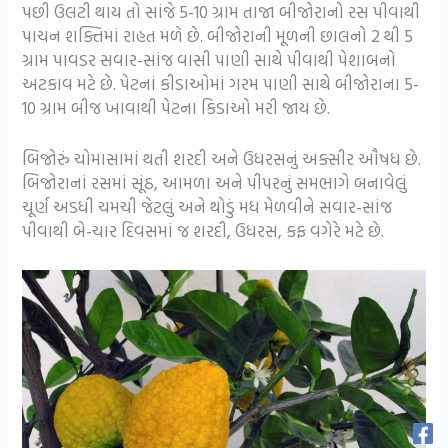
પછી ઉલટી થાય તો સાંજે 5-10 ગ્રામ તાજા બીજોરાનો રસ પીવાથી
પાચન શક્તિમાં રાહત મળે છે. બીજોરાની મૂળની છાલનો 2 થી 5
ગ્રામ પાવડર સવાર-સાંજ વાસી પાણી સાથે પીવાથી પેશાબનો
અટકાવ મટે છે. પેટનાં કીડાઓમાં ગરમ પાણી સાથે બીજોરાના 5-
10 ગ્રામ બીજ ખાવાથી પેટના કિડાઓ મરી જાય છે.
બિજોરું ચોમાસામાં થતી શરદી અને ઉધરસનું અક્સીર ઔષધ છે.
બિજોરાનાં રસમાં સૂંઠ, આમળા અને પીપરનું સમભાગે બનાવેલું
ચૂર્ણ અડધી ચમચી જેટલું અને થોડું મધ મેળવીને સવાર-સાંજ
પીવાથી બે-ચાર દિવસમાં જ શરદી, ઉધરસ, કફ વગેરે મટે છે.