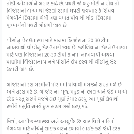
તોડી-ઓગાળીને બહાર કાઢે છે. પથરી જો બહુ મોટી ન હોય તો
બિજોરાનાં બે ચમચી જેટલાં રસમાં ચપટી જવખાર કે સિંધવ
મેળવીને દિવસમાં બેથી ત્રણ વખત પીવાથી થોડા દિવસમાં
મૂત્રમાર્ગની પથરી નીકળી જાય છે.
વીંછીનું ઝેર ઉતારવા માટે કાનમાં બિજોરાના 20-30 ટીપાં
નાખવાથી વીંછીનું ઝેર ઉતારી જાય છે. કરોળિયાના ઝેરને ઉતારવા
માટે પણ બિજોરાના 20-30 ટીપાં કાનમાં નાખવાથી અથવા
પાણીમાં બિજોરાના પાનને પીસીને લેપ કરવાથી વીંછીનું ઝેર
ઉતારી જાય છે.
બીજોરાનો રસ ગરમીની મોસમમાં પીવાથી મગજને રાહત મળે છે
અને તરસ મટે છે. બીજોરાના મૂળ, મહુડાની છાલ અને જેઠીમધ એ
દરેક વસ્તુ સરખે વજને લઈ ચૂર્ણ તૈયાર કરવુ. આ ચૂર્ણ લેવાથી
સ્ત્રીને પ્રસુતિ સમયે દુખ સહન નહીં કરવું પડે.
મિત્રો, આવીજ સ્વાસ્થ્ય અને આયુર્વેદ ઉપચાર વિશે માહિતી
મેળવવા માટે નીચેનું લાઇક બટન દબાવી લાઈક કરો જેથી દરેક