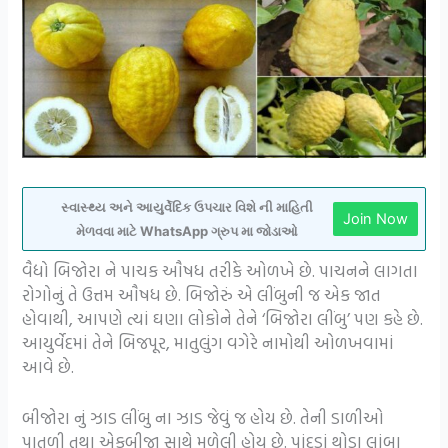
સ્વાસ્થ્ય અને આયુર્વેદિક ઉપચાર વિશે ની માહિતી
Join Now
મેળવવા માટે WhatsApp ગ્રુપ મા જોડાઓ
વૈદ્યો બિજોરા ને પાચક ઔષધ તરીકે ઓળખે છે. પાચનને લાગતા
રોગોનું તે ઉત્તમ ઔષધ છે. બિજોરું એ લીંબુની જ એક જાત
હોવાથી, આપણે ત્યાં ઘણા લોકોને તેને ‘બિજોરા લીંબુ’ પણ કહે છે.
આયુર્વેદમાં તેને બિજપૂર, માતુલુંગ વગેરે નામોથી ઓળખવામાં
આવે છે.
બીજોરા નું ઝાડ લીંબુ ના ઝાડ જેવું જ હોય છે. તેની ડાળીઓ
પાતળી તથા એકબીજા સાથે મળેલી હોય છે. પાંદડાં થોડા લાંબા