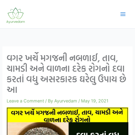
Skip
to
content
વગર ખર્ચે મગજની નબળાઈ, તાવ,
ચામડી અને વાળના દરેક રોગનો દવા
કરતાં વધુ અસરકારક ઘરેલુ ઉપાય છે
આ
Leave a Comment
/ By
Ayurvedam
/
May 19, 2021