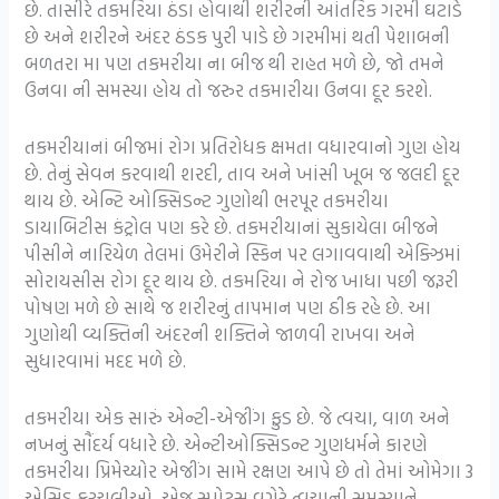
છે. તાસીરે તકમરિયા ઠંડા હોવાથી શરીરની આંતરિક ગરમી ઘટાડે
છે અને શરીરને અંદર ઠંડક પુરી પાડે છે ગરમીમાં થતી પેશાબની
બળતરા મા પણ તકમરીયા ના બીજ થી રાહત મળે છે, જો તમને
ઉનવા ની સમસ્યા હોય તો જરુર તકમારીયા ઉનવા દૂર કરશે.
તકમરીયાનાં બીજમાં રોગ પ્રતિરોધક ક્ષમતા વધારવાનો ગુણ હોય
છે. તેનું સેવન કરવાથી શરદી, તાવ અને ખાંસી ખૂબ જ જલદી દૂર
થાય છે. એન્ટિ ઓક્સિડન્ટ ગુણોથી ભરપૂર તકમરીયા
ડાયાબિટીસ કંટ્રોલ પણ કરે છે. તકમરીયાનાં સુકાયેલા બીજને
પીસીને નારિયેળ તેલમાં ઉમેરીને સ્કિન પર લગાવવાથી એક્ઝિમાં
સોરાયસીસ રોગ દૂર થાય છે. તકમરિયા ને રોજ ખાધા પછી જરૂરી
પોષણ મળે છે સાથે જ શરીરનું તાપમાન પણ ઠીક રહે છે. આ
ગુણોથી વ્યક્તિની અંદરની શક્તિને જાળવી રાખવા અને
સુધારવામાં મદદ મળે છે.
તકમરીયા એક સારું એન્ટી-એજીંગ ફુડ છે. જે ત્વચા, વાળ અને
નખનું સૌંદર્ય વધારે છે. એન્ટીઓક્સિડન્ટ ગુણધર્મને કારણે
તકમરીયા પ્રિમેચ્યોર એજીંગ સામે રક્ષણ આપે છે તો તેમાં ઓમેગા 3
એસિડ કરચલીઓ, એજ સ્પોટસ વગેરે ત્વચાની સમસ્યાને