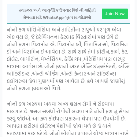
સ્વાસ્થ્ય અને આયુર્વેદિક ઉપચાર વિશે ની માહિતી
Join Now
મેળવવા માટે WhatsApp ગ્રુપ મા જોડાઓ
નોની ફળ પોલિનેશિયા અને તાહિતીના ટાપુઓ પર મૂળ એવા
એક વૃક્ષ છે, જે કેરેબિયનના કેટલાક વિસ્તારોમાં પણ ઉગે છે.
નોની ફળમાં વિટામીન એ, વિટામીન બી, વિટામિન સી, વિટામિન
ડી અને વિટામિન ઈ આવેલા છે. સાથે સાથે તેમાં પ્રોટીન,કાર્બ, ફેટ,
ફોલેટ, બાયોટીન, મેગ્નેશિયમ, કેલ્શિયમ ,પોટેશિયમ પણ ભરપૂર
માત્રામાં આવેલા છે. નોની ફળની અંદર એન્ટિ ઇન્ફ્લેમેટરી, એન્ટિ
ઓક્સિડન્ટ ,એન્ટી એજિંગ ,એન્ટી કેન્સર અને ટોક્સિન્સ
કલીયરન્સ જેવા ગુણધર્મો પણ આવેલા છે. હવે આપણે જાણીશું
નોની ફળના ફાયદાઓ વિશે.
નોની ફળ અસ્થમા અથવા અન્ય શ્વસન રોગો ને રોકવામા
મદદગાર છે. શ્વસન સંબંધી રોગોથી બચવા માટે નોની ફળ નું સેવન
કરવું જોઈએ. આ ફળ કોઈપણ પ્રકારના ચેપમાં પણ ઉપયોગી છે.
આપણા શરીરમાં કોલેજન પેશીઓ જોવા મળે છે જે ઘાને
મટાડવામાં મદદ કરે છે. નોની લોહીના પ્રવાહને યોગ્ય માત્રામાં રાખે