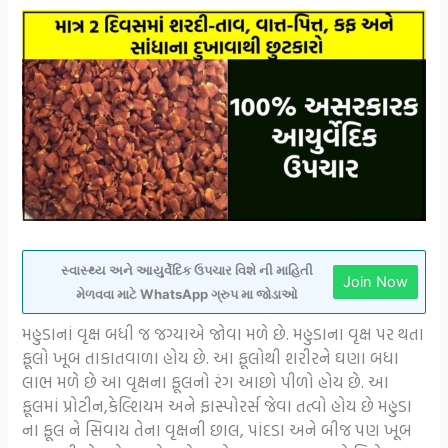
સ્વાસ્થ્ય અને આયુર્વેદિક ઉપચાર વિશે ની માહિતી
Join Now
મેળવવા માટે WhatsApp ગ્રુપ મા જોડાઓ
મહુડાનાં વૃક્ષ બધી જ જગ્યાએ જોવા મળે છે. મહુડાના વૃક્ષ પર થતા
ફૂલો ખૂબ તાકાતવાળા હોય છે. આ ફૂલોથી શરીરને ઘણા બધા
લાભ મળે છે આ વૃક્ષના ફૂલનો રંગ આછો પીળો હોય છે. આ
ફૂલમાં પ્રોટીન,કેલ્શિયમ અને ફાસ્પોરર્સ જેવા તત્વો હોય છે મહુડા
ના ફૂલ ને સિવાય તેના વૃક્ષની છાલ, પાંદડા અને બીજ પણ ખૂબ