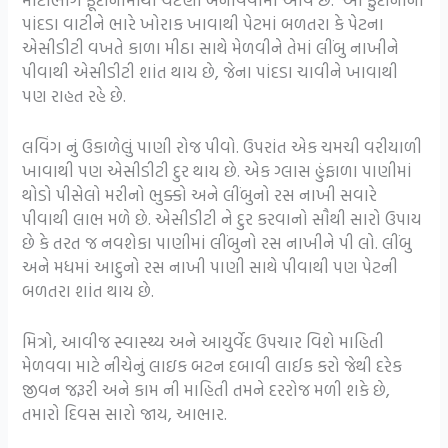
પાંદડા વાટીને ભારે ખોરાક ખાવાથી પેટમાં બળતરા કે પેટના
એસીડીટી વખતે કાળા મીઠા સાથે મેળવીને તેમાં લીંબુ નાખીને
પીવાથી એસીડીટી શાંત થાય છે, જેના પાંદડા ચાવીને ખાવાથી
પણ રાહત રહે છે.
લવિંગ નું ઉકાળેલું પાણી રોજ પીવો. ઉપરાંત એક ચમચી વરીયાળી
ખાવાથી પણ એસીડીટી દુર થાય છે. એક ગ્લાસ હુંફાળા પાણીમાં
થોડો પીસેલો મરીનો ભુક્કો અને લીંબુનો રસ નાખી સવારે
પીવાથી લાભ મળે છે. એસીડીટી ને દુર કરવાનો સૌથી સારો ઉપાય
છે કે તરત જ નવશેકા પાણીમાં લીંબુનો રસ નાખીને પી લો. લીંબુ
અને મધમાં આદુનો રસ નાખી પાણી સાથે પીવાથી પણ પેટની
બળતરા શાંત થાય છે.
મિત્રો, આવીજ સ્વાસ્થ્ય અને આયુર્વેદ ઉપચાર વિશે માહિતી
મેળવવા માટે નીચેનું લાઇક બટન દબાવી લાઈક કરો જેથી દરેક
જીવન જરૂરી અને કામ ની માહિતી તમને દરરોજ મળી શકે છે,
તમારો દિવસ સારો જાય, આભાર.