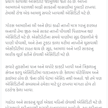
પ્રયોગ કરવાથી એસિડીટિ જડમૂળથી જતી રહે છે. આખાં
આમળાંને વરાળથી બાફી સાકરની ચાસણીમાં ડૂબાડી રાખવાં.
તેમાંથી રોજ એક આમળું સવારે ખાવાથી એસિડિટી મટે છે.
ગોરસ આમલીનાં બી અને છેડાં કાઢી નાખી માત્ર ગરનું શરબત
બનાવી તેમા જીરુ અને સાકર નાખી પીવાથી પિત્તશમન થઇ
એસિડિટી મટે છે. એસીડીટીના સમયે પાણીમાં સુંઠ ઉકાળીને જે
પાણી પીવાથી, અને તેના ટુકડા કાળા મરીમાં નાખીને ચુસવાથી
એસીડીટીમાં રાહત થાય છે. સૂંઠ, આમળાં અને ખડી સાકરનુ
બારીક ચૂર્ણ કરીને લેવાથી એસિડિટી મટે છે.
સવારે તુલસીનાં પાન અને બપોરે કાકડી ખાવી અને ત્રિફળાનુ
સેવન કરવુ એસિડિટીમાં વરદાનરુપ છે. કેળામાં પોટેશિયમ અને
ફાઈબર હોય છે. જેના લીધે પેટમાં એસિડ નથી બનતો. જો તમે પણ
એસિડિટીની સમસ્યાને હંમેશા માટે દૂર રાખવા માંગતા હોવ તો
દરરોજ કેળા ખાવા.
ગઠોડા અને સાકરનું ચૂર્ણ એકાદ મહિનો લેવાથી એસિડિટી મટે છે.
મોટાભાગે ફૂદીનામાંથી ચટણી બનાવવામાં આવે છે. આ ફુદીનાના