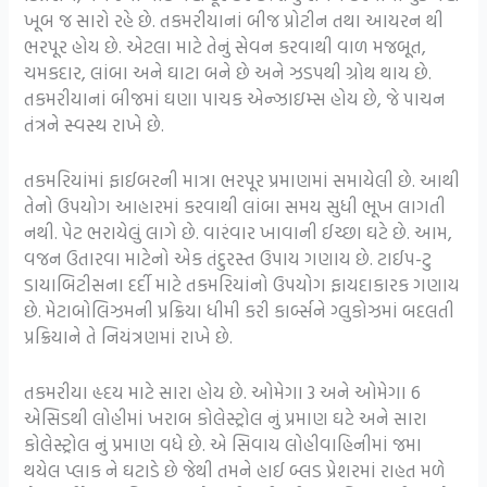
ખૂબ જ સારો રહે છે. તકમરીયાનાં બીજ પ્રોટીન તથા આયરન થી
ભરપૂર હોય છે. એટલા માટે તેનું સેવન કરવાથી વાળ મજબૂત,
ચમકદાર, લાંબા અને ઘાટા બને છે અને ઝડપથી ગ્રોથ થાય છે.
તકમરીયાનાં બીજમાં ઘણા પાચક એન્ઝાઇમ્સ હોય છે, જે પાચન
તંત્રને સ્વસ્થ રાખે છે.
તકમરિયાંમાં ફાઈબરની માત્રા ભરપૂર પ્રમાણમાં સમાયેલી છે. આથી
તેનો ઉપયોગ આહારમાં કરવાથી લાંબા સમય સુધી ભૂખ લાગતી
નથી. પેટ ભરાયેલું લાગે છે. વારંવાર ખાવાની ઈચ્છા ઘટે છે. આમ,
વજન ઉતારવા માટેનો એક તંદુરસ્ત ઉપાય ગણાય છે. ટાઈપ-ટુ
ડાયાબિટીસના દર્દી માટે તકમરિયાંનો ઉપયોગ ફાયદાકારક ગણાય
છે. મેટાબોલિઝમની પ્રક્રિયા ધીમી કરી કાર્બ્સને ગ્લુકોઝમાં બદલતી
પ્રક્રિયાને તે નિયંત્રણમાં રાખે છે.
તકમરીયા હૃદય માટે સારા હોય છે. ઓમેગા 3 અને ઓમેગા 6
એસિડથી લોહીમાં ખરાબ કોલેસ્ટ્રોલ નું પ્રમાણ ઘટે અને સારા
કોલેસ્ટ્રોલ નું પ્રમાણ વધે છે. એ સિવાય લોહીવાહિનીમાં જમા
થયેલ પ્લાક ને ઘટાડે છે જેથી તમને હાઈ બ્લડ પ્રેશરમાં રાહત મળે