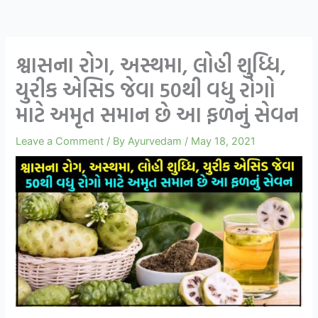
શ્વાસના રોગ, અસ્થમા, લોહી શુધ્ધિ,
યુરીક એસિડ જેવા 50થી વધુ રોગો
માટે અમૃત સમાન છે આ ફળનું સેવન
Leave a Comment
/ By
Ayurvedam
/
May 18, 2021