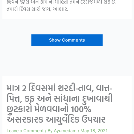
જીવન જરૂરી અને કામ ની માહિતી તમને દરરોજ મળી શકે છે,
તમારો દિવસ સારો જાય, આભાર.
Show Comments
માત્ર 2 દિવસમાં શરદી-તાવ, વાત્ત-
પિત્ત, કફ અને સાંધાના દુખાવાથી
છુટકારો મેળવવાનો 100%
અસરકારક આયુર્વેદિક ઉપચાર
Leave a Comment
/ By
Ayurvedam
/
May 18, 2021