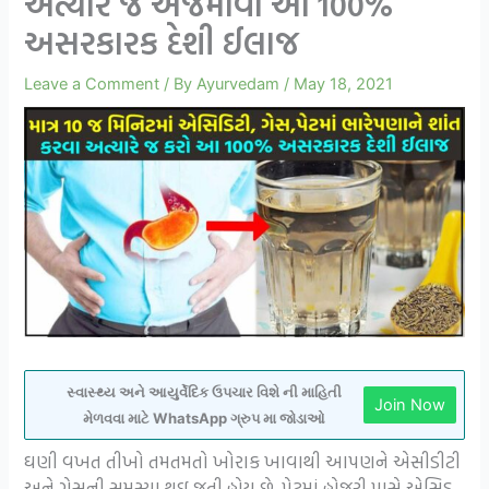
અત્યારે જ અજમાવો આ 100%
અસરકારક દેશી ઈલાજ
Leave a Comment
/ By
Ayurvedam
/
May 18, 2021
સ્વાસ્થ્ય અને આયુર્વેદિક ઉપચાર વિશે ની માહિતી
Join Now
મેળવવા માટે WhatsApp ગ્રુપ મા જોડાઓ
ઘણી વખત તીખો તમતમતો ખોરાક ખાવાથી આપણને એસીડીટી
અને ગેસની સમસ્યા થઇ જતી હોય છે. પેટમાં હોજરી પાસે એસિડ