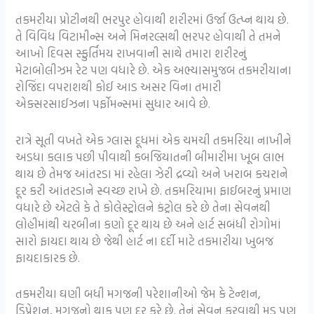
તકમરીયા પ્રોટીનથી ભરપુર હોવાથી શરીરમાં ઉર્જા ઉત્પ્ન થાય છે.
તે વિવિધ વિટામીન્સ અને મિનરલ્સથી ભરપર હોવાથી તે તમને
આખો દિવસ સ્ફુર્તિમય રાખવાની સાથે તમારા શરીરનું
મેટાબોલીઝમ રેટ પણ વધારે છે. એક અભ્યાસમુજબ તકમરીયાના
રોજિંદા વપરાશથી કોઈ આડ અસર વિના તમારી
એક્સરસાઈઝના પર્ફોમન્સમાં સુધાર આવે છે.
રાત્રે સૂતી વખતે એક ગ્લાસ દૂધમાં એક ચમચી તકમરિયા નાખીને
અડધા કલાક પછી પીવાથી કબજિયાતની બીમારીમા ખૂબ લાભ
થાય છે તેમજ આંતરડા માં રહેલા ઝેરી દ્રવ્યો અને ખરાબ કચરાને
દૂર કરી આંતરડાને સ્વચ્છ રાખે છે. તકમરિયામા ફાઈબરનું પ્રમાણ
વધારે છે એટલે કે તે કોલેસ્ટ્રોલને કંટ્રોલ કરે છે તેના સેવનથી
લોહીમાંથી ચરબીના કણો દૂર થાય છે અને હાર્ટ સબંધી રોગોમાં
સારો ફાયદા થાય છે જેથી હાર્ટ ના દર્દી માટે તકમારીયા ખુબજ
ફાયદાકારક છે.
તકમરીયા ઘણી બધી મગજની પરેશાનીઓ જેમ કે ટેન્શન,
ડિપ્રેશન, મગજનો થાક પણ દૂર કરે છે. તેનું સેવન કરવાથી મુડ પણ