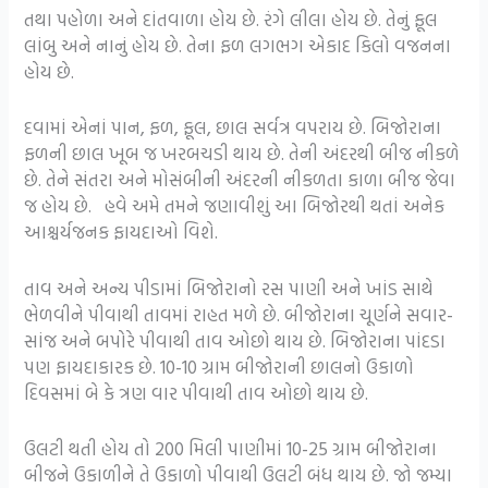
તથા પહોળા અને દાંતવાળા હોય છે. રંગે લીલા હોય છે. તેનું ફૂલ
લાંબુ અને નાનું હોય છે. તેના ફળ લગભગ એકાદ કિલો વજનના
હોય છે.
દવામાં એનાં પાન, ફળ, ફૂલ, છાલ સર્વત્ર વપરાય છે. બિજોરાના
ફળની છાલ ખૂબ જ ખરબચડી થાય છે. તેની અંદરથી બીજ નીકળે
છે. તેને સંતરા અને મોસંબીની અંદરની નીકળતા કાળા બીજ જેવા
જ હોય છે. હવે અમે તમને જણાવીશું આ બિજોરથી થતાં અનેક
આશ્ચર્યજનક ફાયદાઓ વિશે.
તાવ અને અન્ય પીડામાં બિજોરાનો રસ પાણી અને ખાંડ સાથે
ભેળવીને પીવાથી તાવમાં રાહત મળે છે. બીજોરાના ચૂર્ણને સવાર-
સાંજ અને બપોરે પીવાથી તાવ ઓછો થાય છે. બિજોરાના પાંદડા
પણ ફાયદાકારક છે. 10-10 ગ્રામ બીજોરાની છાલનો ઉકાળો
દિવસમાં બે કે ત્રણ વાર પીવાથી તાવ ઓછો થાય છે.
ઉલટી થતી હોય તો 200 મિલી પાણીમાં 10-25 ગ્રામ બીજોરાના
બીજને ઉકાળીને તે ઉકાળો પીવાથી ઉલટી બંધ થાય છે. જો જમ્યા