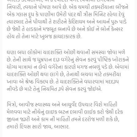
નિવારી, ત્વચાને પોષણ આપે છે. એક ચમચી તકમરીયાના બીજને
એક ગ્લાસ દૂધ કે પાણીમા ઉમેરી પંદર થી ત્રીસ મિનિટ રહેવા દેવું
ત્યારબાદ તેને પીવાથી તે શરીરને કેલ્શિયમ અને આયર્ન પુરુ પાડે
છે જેથી તે હાડકાને મજબૂત બનાવે છે અને કોઈ ને બોર્ન કેન્સર
હોય તો તેના માટે ખુબજ ફાયદાકારક છે.
ઘણા બધા લોકોમાં યાદશક્તિ ઓછી થવાની સમસ્યા જોવા મળે
છે. તેની સાથે જ ધુમ્રપાન દારૂ વગેરેનું સેવન કરવું પૌષ્ટિક ખોરાકને
યોગ્ય માત્રામાં ન લેવો વગેરેના કારણે મગજ નબળું પડે છે. એવામાં
યાદશક્તિ ઓછી થવા લાગે છે, તેનાથી બચવા માટે તકમરીયા
ખાવા એ શ્રેષ્ઠ વિકલ્પ છે. તે યાદશક્તિને વધારવામાં મદદરૂપ
નીવડે છે માટે તેનું નિયમિત રૂપે સેવન કરવું જોઈએ.
મિત્રો, આવીજ સ્વાસ્થ્ય અને આયુર્વેદ ઉપચાર વિશે માહિતી
મેળવવા માટે નીચેનું લાઇક બટન દબાવી લાઈક કરો જેથી દરેક
જીવન જરૂરી અને કામ ની માહિતી તમને દરરોજ મળી શકે છે,
તમારો દિવસ સારો જાય, આભાર.