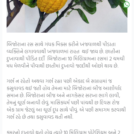
બિજોરાના રસ સાથે ગંધક મિક્સ કરીને ખંજવાળથી પીડાતા
વ્યક્તિને લગાવવાથી ખંજવાળમાં રાહત થઈ જાય છે. છાતીના
દુખાવાથી પીડિત દર્દી બિજોરાના 10 મિલિગ્રામના રસમાં 2 ચમચી
મધ મેળવીને પીવાથી છાતીમાં દુખાવો જલ્દીથી ઓછો થાય છે.
ગર્ભ ન રહેતો અથવા ગર્ભ રહ્યા પછી એકાદ બે સપ્તાહમાં જ
કસુવાવડ થઈ જતી હોય તેમના માટે બિજોરાનાં બીજ આશીર્વાદ
સમાન છે. બિજોરાનાં બીજ અને નાગકેસર સરખા ભાગે લાવી,
તેમનું ચૂર્ણ બનાવી લેવું. માસિકધર્મ પછી પાંચથી છ દિવસ રોજ
એક ગ્રામ જેટલું આ ચૂર્ણ દૂધ સાથે પીવું. એ પછી સમાગમ કરવાથી
ગર્ભ રહે છે તથા કસુવાવડ થતી નથી.
કમરનો દુખાવો થતો હોય ત્યારે 10 મિલિગ્રામ પોટેશિયમ અને 2