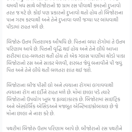
ચમચી મધ સાથે બીજોરાનો 10 ગ્રામ રસ પીવાથી કમરનો દુખાવો
તરત જ મટે છે. કોઈ પણ પ્રકારનો દુખાવો થતો હોય તો બિજોરાના
પાન ગરમ કરવાથી અને તેને દુખાવા વળી જગ્યા પર બાંધવાથી
પીડામાં રાહત મળે છે.
બિજોરું ઉત્તમ પિત્તશામક ઔષધિ છે. પિત્તનાં બધા રોગોમાં તે ઉત્તમ
પરિણામ આપે છે. પિત્તની વૃદ્ધિ થઈ હોય અને તેને લીધે આખા
શરીરમાં દાહ-બળતરા થતી હોય તો એક ગ્લાસ પાણીમાં થોડો પાકા
બિજોરાનો રસ અને સાકર મેળવી, શરબત જેવું બનાવીને પી જવું.
પિત્ત અને તેને લીધે થતી બળતરા શાંત થઈ જશે.
બિજોરાના બીજ પીસી લો અને ત્વચાના રોગમાં લગાવવાથી
ત્વચાના રોગ ના દર્દીને રાહત મળે છે. મોંમાં છાલા પડે ત્યારે
બિજોરાનો ઉપયોગ ખૂબ જ ફાયદાકારક છે. બિજોરામાં સાઇટ્રિક
અને એસ્કોર્બિક એસિડઅને મજબૂત એન્ટિમાઇક્રોબાયલ છે જે
મોંના છાલા ને નાશ કરે છે.
પથરીમાં બિજોરું ઉત્તમ પરિણામ આપે છે. બીજોરાનો રસ પથરીને