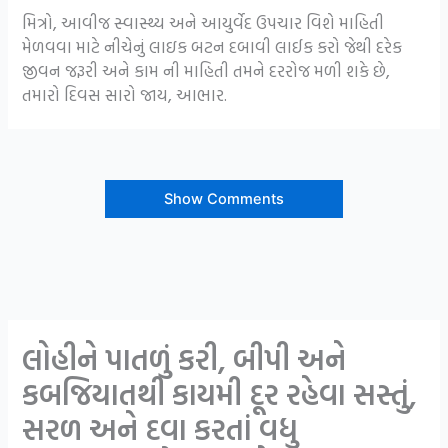
મિત્રો, આવીજ સ્વાસ્થ્ય અને આયુર્વેદ ઉપચાર વિશે માહિતી
મેળવવા માટે નીચેનું લાઇક બટન દબાવી લાઈક કરો જેથી દરેક
જીવન જરૂરી અને કામ ની માહિતી તમને દરરોજ મળી શકે છે,
તમારો દિવસ સારો જાય, આભાર.
Show Comments
લોહીને પાતળું કરી, બીપી અને
કબજિયાતથી કાયમી દૂર રહેવા સસ્તું,
સરળ અને દવા કરતાં વધુ