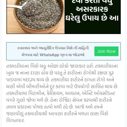
સ્વાસ્થ્ય અને આયુર્વેદિક ઉપચાર વિશે ની માહિતી
Join Now
મેળવવા માટે WhatsApp ગ્રુપ મા જોડાઓ
તકમારીયાના વિશે બહુ ઓછાં લોકો જાણકાર હશે. તકમારીયાના
ખુબ જ નાના દાણા હોય છે પરંતુ તે શરીરના રોગોથી રક્ષણ પુરૂ
પાડવામાં મદદરૂપ થાય છે. તકમારીયા શરીરને લગતા રોગો અને
ઘણી એવી બીમારીઓને દૂર કરવા માટે ઉપયોગી સાબિત થાય છે.
તકમરીયામાં વિટામીન, કેલ્શિયમ, આયરન, એન્ટિ ઓકસીડન્ટ
વગરે ગુણો જોવા મળે છે. તેના રોજિંદા સેવન કરવાથી શરીરને
તમામ પ્રકારના પોષક તત્વો મળી રહે છે. આજે અમે તમને
જણાવીશું તકમારીયાથી આપણાં શરીરને મળતા લાભ વિશે
વિગતવાર.