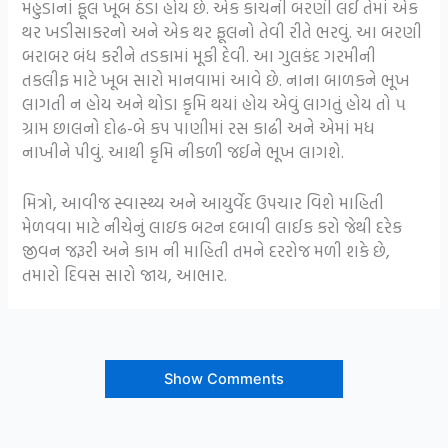
મહુડાનાં ફૂલ ખૂબ ઠંડા હોય છે. એક કાચની બરણી લઈ તેમાં એક
થર ખડીસાકરનો અને એક થર ફૂલનો તેવી રીતે ભરવું. આ બરણી
બરાબર બંધ કરીને તડકામાં મૂકી દેવી. આ ગુલકંદ ગરમીની
તકલીફ માટે ખૂબ સારો માનવામાં આવે છે. નાના બાળકને ભૂખ
લાગતી ન હોય અને થોડા કૃમિ થયાં હોય એવું લાગતું હોય તો ૫
ગ્રામ છાલનો દોઢ-બે કપ પાણીમાં રસ કાઢી અને એમાં મધ
નાખીને પીવું. આથી કૃમિ નીકળી જઈને ભૂખ લાગશે.
મિત્રો, આવીજ સ્વાસ્થ્ય અને આયુર્વેદ ઉપચાર વિશે માહિતી
મેળવવા માટે નીચેનું લાઇક બટન દબાવી લાઈક કરો જેથી દરેક
જીવન જરૂરી અને કામ ની માહિતી તમને દરરોજ મળી શકે છે,
તમારો દિવસ સારો જાય, આભાર.
Show Comments