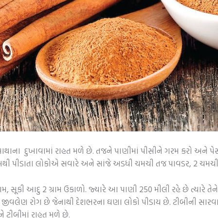
થાના દુખાવામાં રાહત મળે છે. તજને પાણીમાં પીસીને ગરમ કરો અને પે
સથી પીડાતા લોકોએ સવારે અને સાંજે અડધી ચમચી તજ પાવડર, 2 ચમચી
મ, સૂકી આદુ 2 ગ્રામ ઉકાળો. જ્યારે આ પાણી 250 મીલી રહે છે ત્યારે 
જીવલેણ રોગ છે જેનાથી દેશભરના ઘણા લોકો પીડાય છે. ટીબીની સારવાર 
 ટીબીમાં રાહત મળે છે.