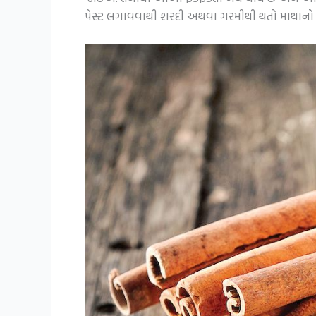
પેસ્ટ લગાવવાથી શરદી અથવા ગરમીથી થતો માથાનો દ