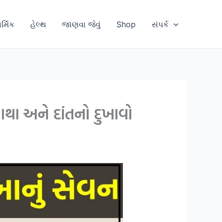
ાર્મિક
હેલ્થ
જાણવા જેવું
Shop
સંપર્ક
માથા અને દાંતનો દુખાવો