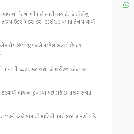
ખાવાથી પેટની બીમારી સારી થાય છે. જે લોકોનું
 તજ પાઉડર મિક્સ કરો. દરરોજ 3 વખત તેને પીવાથી
ક રોગ છે જે જીવનને મુશ્કેલ બનાવે છે. તજ
ે.
ાળો પીવાથી જરૂર રાહત થશે. જો શરીરના કોઈપણ
વન કરવાથી માથાનો દુખાવો થઈ શકે છે. તજ ગર્ભવતી
ીવન જરૂરી અને કામ ની માહિતી તમને દરરોજ મળી શકે