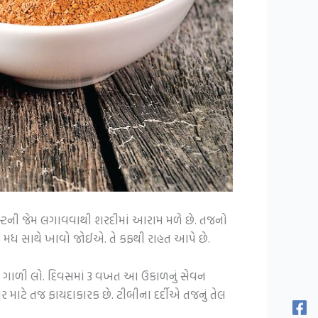
સ્ટની જેમ લગાવવાથી શરદીમાં આરામ મળે છે. તજનો
 મધ સાથે ખાવો જોઈએ. તે કફથી રાહત આપે છે.
તેને ગાળી લો. દિવસમાં 3 વખત આ ઉકાળનું સેવન
માટે તજ ફાયદાકારક છે. ટીબીના દર્દીએ તજનું તેલ