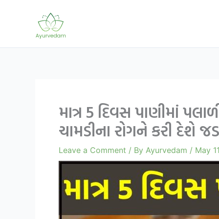
Skip
to
content
માત્ર 5 દિવસ પાણીમાં પલાળી
ચામડીના રોગને કરી દેશે જડ
Leave a Comment
/ By
Ayurvedam
/
May 11