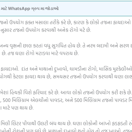
વવા માટે WhatsApp ગ્રુપ મા જોડાઓ
કો તજનો ઉપયોગ ફક્ત મસાલા તરીકે કરે છે, કારણ કે લોકો તજના ફાયદાઓ વ
 અનુસાર તજનો ઉપયોગ કરવાથી અનેક રોગો મટે છે.
 વૃક્ષની છાલ કરતાં વધુ સુગંધિત હોય છે. તે નરમ બદામી અને સરળ છે
 છે. તજ ઘણા રોગો મટાડવા માટે વપરાય છે.
ફાયદાઓ. દાંત અને માથાનો દુખાવો, ચામડીના રોગો, માસિક મુશ્કેલી
પયોગથી કેટલા ફાયદા થાય છે, સમયસર તજનો ઉપયોગ કરવાથી ઘણા લાભ
ે હંમેશાં હિચકી વિશે ફરિયાદ કરે છે. આવા લોકો તજનો ઉપયોગ કરી શકે
ડર, 500 મિલિગ્રામ એલચીનો પાવડર, અને 500 મિલિગ્રામ તજનો પાવડર મ
 માટે પણ થાય છે.
મિલી લિટર પીવાથી ઉલટી બંધ થાય છે. ઘણા લોકોની આંખો ફડફડતી રહે 
ોની રોશની પણ વધે છે. માથાનો દુખાવો થતો હોય તો તજ ખાઓ. તજનાં 