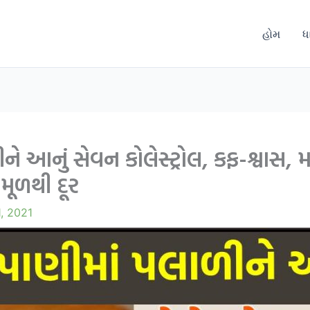
હોમ
ધ
ને આનું સેવન કોલેસ્ટ્રોલ, કફ-શ્વાસ, 
મૂળથી દૂર
, 2021