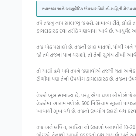
સ્વાસ્થ્ય અને આયુર્વેદિક ઉપચાર વિશે ની માહિતી મેળ
તમે તજનું નામ સાંભળ્યું જ હશે. સામાન્ય રીતે, લો
ફાયદાકારક દવા તરીકે ગણવામાં આવે છે. આયુર્વેદ
તજ એક મસાલો છે. તજની છાલ પાતળી, પીળી અને અન્ય
જો તમે તજનાં પાન ઘસશો, તો તેની સુગંધ તીખી આવે
તો ચાલો હવે અમે તમને જણાવીએ તજથી થતાં અનેક 
ટીબીમાં પણ તેનો ઉપયોગ ફાયદાકારક છે. તજના ઉ
હેડકી ખૂબ સામાન્ય છે, પરંતુ એવા ઘણા લોકો છે જ
હેડકીમાં આરામ મળે છે. 500 મિલિગ્રામ સૂંઠનો પાવ
ખાવાથી ભૂખ વધે છે. તજનો ઉપયોગ ઉલટી બંધ કરવા
તજ અને લવિંગ, બાદિયા નો ઉકાળો બનાવીને 10-20 
જોઈએ. તેનાથી આંખો ફડફડતી બંધ થાય છે અને આંખ