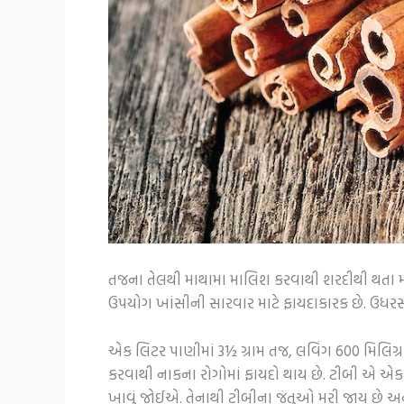
તજના તેલથી માથામા માલિશ કરવાથી શરદીથી થતા મા
ઉપયોગ ખાંસીની સારવાર માટે ફાયદાકારક છે. ઉધર
એક લિટર પાણીમાં 3½ ગ્રામ તજ, લવિંગ 600 મિલિગ્રા
કરવાથી નાકના રોગોમાં ફાયદો થાય છે. ટીબી એ એક 
ખાવું જોઈએ. તેનાથી ટીબીના જંતુઓ મરી જાય છે અને