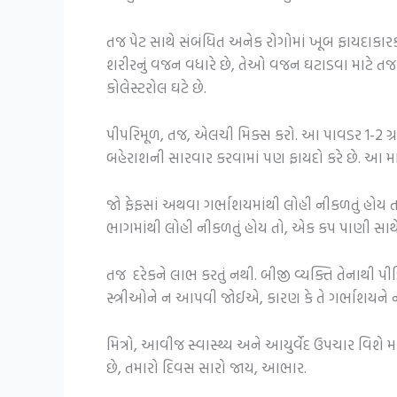
તજ પેટ સાથે સંબંધિત અનેક રોગોમાં ખૂબ ફાયદાકારક 
શરીરનું વજન વધારે છે, તેઓ વજન ઘટાડવા માટે તજ
કોલેસ્ટરોલ ઘટે છે.
પીપરિમૂળ, તજ, એલચી મિક્સ કરો. આ પાવડર 1-2 ગ્ર
બહેરાશની સારવાર કરવામાં પણ ફાયદો કરે છે. આ માટે,
જો ફેફસાં અથવા ગર્ભાશયમાંથી લોહી નીકળતું હોય 
ભાગમાંથી લોહી નીકળતું હોય તો, એક કપ પાણી સા
તજ દરેકને લાભ કરતું નથી. બીજી વ્યક્તિ તેનાથી પી
સ્ત્રીઓને ન આપવી જોઈએ, કારણ કે તે ગર્ભાશયને ન
મિત્રો, આવીજ સ્વાસ્થ્ય અને આયુર્વેદ ઉપચાર વિશે
છે, તમારો દિવસ સારો જાય, આભાર.