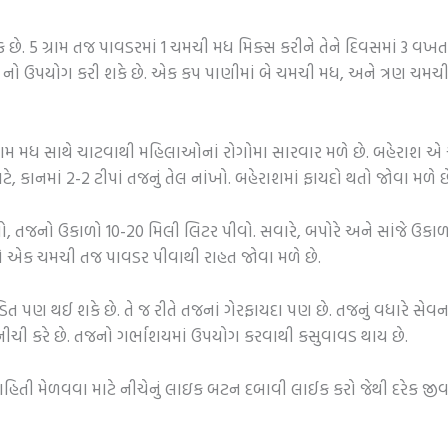
છે. 5 ગ્રામ તજ પાવડરમાં 1 ચમચી મધ મિક્સ કરીને તેને દિવસમાં 3 વખત 
 નો ઉપયોગ કરી શકે છે. એક કપ પાણીમાં બે ચમચી મધ, અને ત્રણ ચમચી
ામ મધ સાથે ચાટવાથી મહિલાઓનાં રોગોમા સારવાર મળે છે. બહેરાશ એ એ
 કાનમાં 2-2 ટીપાં તજનું તેલ નાંખો. બહેરાશમાં ફાયદો થતો જોવા મળે છ
તો, તજનો ઉકાળો 10-20 મિલી લિટર પીવો. સવારે, બપોરે અને સાંજે ઉક
થે એક ચમચી તજ પાવડર પીવાથી રાહત જોવા મળે છે.
ડિત પણ થઈ શકે છે. તે જ રીતે તજનાં ગેરફાયદા પણ છે. તજનું વધારે સે
ીચી કરે છે. તજનો ગર્ભાશયમાં ઉપયોગ કરવાથી કસુવાવડ થાય છે.
 માહિતી મેળવવા માટે નીચેનું લાઇક બટન દબાવી લાઈક કરો જેથી દરેક જ