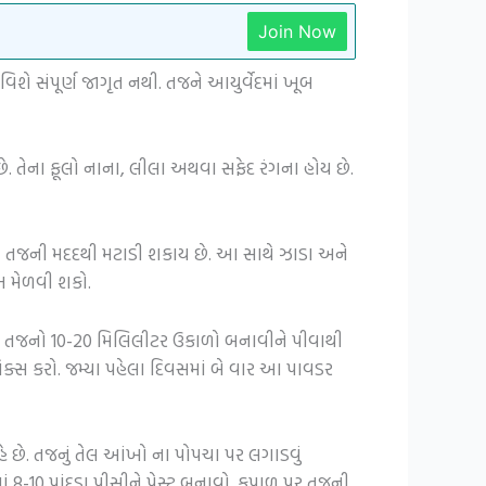
Join Now
િશે સંપૂર્ણ જાગૃત નથી. તજને આયુર્વેદમાં ખૂબ
. તેના ફૂલો નાના, લીલા અથવા સફેદ રંગના હોય છે.
ઓ તજની મદદથી મટાડી શકાય છે. આ સાથે ઝાડા અને
 મેળવી શકો.
 છે. તજનો 10-20 મિલિલીટર ઉકાળો બનાવીને પીવાથી
િક્સ કરો. જમ્યા પહેલા દિવસમાં બે વાર આ પાવડર
છે. તજનું તેલ આંખો ના પોપચા પર લગાડવું
8-10 પાંદડા પીસીને પેસ્ટ બનાવો. કપાળ પર તજની