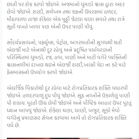
છાતી પર શેક કરવો જોઇએ. અજમાનો ધુમાડો શ્વાસ દ્વારા અંદર
લેવો જોઇએ. શરદી, સળેખમ તથા કફની ઉધરસમાં હળદર,
મીઠા‌વાળા તાજા શેકેલા એક મુઠ્ઠી જેટલા ચણા સવારે તથા રાત્રે
સૂતી વખતે ખાવા પણ એની ઉપર પાણી પીવું.
સૌંદર્યપ્રસાધનો, પર્ફ્યુમ્સ, પેટ્રોલ, અગરબત્તીની સુગંધથી થતી
એલર્જી માટે એનાથી દૂર રહેવું અને પ્રદૂષિત પર્યાવરણની
પરિસ્થિતમાં ધુમાડો, રજ, હવા, પાણી અને માટી વગેરે વ્યક્તિની
શ્વાસનળીમાં દાખલ થઇને એલર્જી શરદી,ખાંસી પેદા ના કરે માટે
ફેસમાસ્કનો ઉપયોગ કરવો જોઇએ.
એલર્જિક વિકારોથી દૂર રહેવા માટે રોગપ્રતિકારક શક્તિ વધારવી
જોઇએ. હળદરવાળું દૂધ પીવું જોઇએ. સૂંઠ નાંખીને ઉકાળેલું પાણી
પી શકાય. પૂરતી ઊંઘ લેવી જોઇએ અને પૌષ્ટિક આહાર ઉપર પૂરતું
ધ્યાન આપવું જોઇએ. શેકેલા ચણા, ધાણી, ખજૂર, સૂકો મેવો
વગેરેનું પ્રમાણસર સેવન કરવામાં આવે તો રોગપ્રતિકારક શક્તિ
વધે છે.