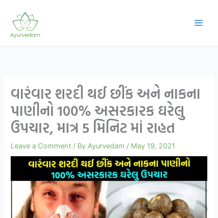
Skip
to
content
વારંવાર શરદી થઈ છીંક અને નાકના
પાણીનો 100% અસરકારક ઘરેલુ
ઉપચાર, માત્ર 5 મિનિટ માં રાહત
Leave a Comment
/ By
Ayurvedam
/
May 19, 2021