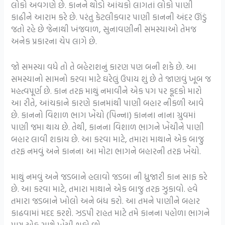
લોકો અવગણે છે. કાનને થોડો આંચકો લાગતાં લોકો પાણી
કાઢીને આરામ કરે છે. પરંતુ કેટલીકવાર પાણી કાનની અંદર ઊંડું
જતો રહે છે જેનાથી ખંજવાળ, સુનાવણીની સમસ્યાઓ તેમજ
અનેક પ્રકારના ચેપ લાગે છે.
જો સમસ્યા વધે તો તે બહેરાશનું કારણ પણ બની શકે છે. આ
સમસ્યાનો સામનો કરવા માટે ઘરેલું ઉપાય શું છે તે જાણવું ખૂબ જ
મહત્વપૂર્ણ છે. કાન તરફ માથું નમાવીને એક પગ પર કૂદકો મારો
આ રીતે, આંચકાને કારણે કાનમાંથી પાણી બહાર નીકળી આવે
છે. કાનનો વિશાળ ભાગ ખેંચો (પિન્ના) કાનના નાના ગ્રુવમાં
પાણી જમા થાય છે. તેથી, કાનના વિશાળ ભાગને ખેંચીને પાણી
બહાર લાવી શકાય છે. આ કરવા માટે, તમારા માથાને એક બાજુ
તરફ નમવું અને કાનના આ મોટા ભાગને બહારની તરફ ખેંચો.
માથું નમવું અને જડબાને હલાવો જડબા ની ધ્રુજારી કાન સાફ કરે
છે. આ કરવા માટે, તમારા માથાને એક બાજુ તરફ ઝુકાવો. હવે
તમારા જડબાને ખોલો અને બંધ કરો. આ તમને પાણીને બહાર
કાઢવામાં મદદ કરશે. ઝડપી રાહત માટે તમે કાનના પહોળા ભાગને
પણ એક સાથે ખેંચી શકો છો.