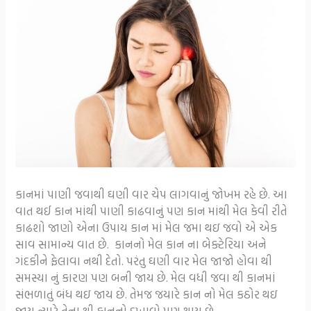
કાનમાં પાણી જવાથી ઘણી વાર ચેપ લાગવાનું જોખમ રહે છે. આ
વાત થઈ કાન માંથી પાણી કાઢવાનું પણ કાન માંથી મેલ કેવી રીતે
કાઢશો જાણો એના ઉપાય કાન માં મેલ જમા થઇ જવો એ એક
સાવ સામાન્ય વાત છે. કાનનો મેલ કાન ના બેક્ટેરિયા અને
ગંદકીને ફેલાવા નથી દેતો. પરંતુ ઘણી વાર મેલ જાજો હોવા થી
સમસ્યા નું કારણ પણ બની જાય છે. મેલ વધી જવા થી કાનમાં
સંભળાતું બંધ થઇ જાય છે. તેમજ જયારે કાન નો મેલ કઠોર થઇ
જાય ત્યારે તેના થી કાનનો દુખાવો પણ થાય છે.