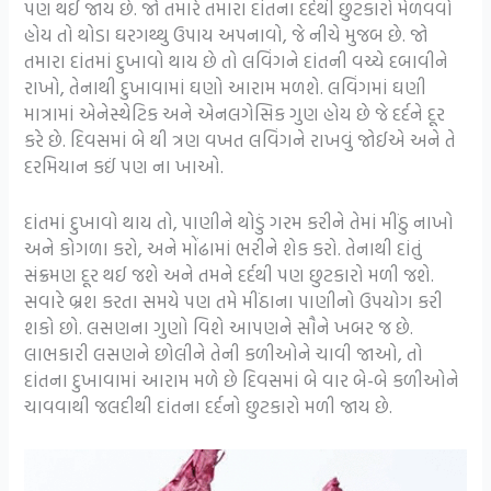
પણ થઈ જાય છે. જો તમારે તમારા દાંતના દર્દથી છુટકારો મેળવવો
હોય તો થોડા ઘરગથ્થુ ઉપાય અપનાવો, જે નીચે મુજબ છે. જો
તમારા દાંતમાં દુખાવો થાય છે તો લવિંગને દાંતની વચ્ચે દબાવીને
રાખો, તેનાથી દુખાવામાં ઘણો આરામ મળશે. લવિંગમાં ઘણી
માત્રામાં એનેસ્થેટિક અને એનલગેસિક ગુણ હોય છે જે દર્દને દૂર
કરે છે. દિવસમાં બે થી ત્રણ વખત લવિંગને રાખવું જોઈએ અને તે
દરમિયાન કઈં પણ ના ખાઓ.
દાંતમાં દુખાવો થાય તો, પાણીને થોડું ગરમ કરીને તેમાં મીંઠુ નાખો
અને કોગળા કરો, અને મોંઢામાં ભરીને શેક કરો. તેનાથી દાંતું
સંક્રમણ દૂર થઈ જશે અને તમને દર્દથી પણ છુટકારો મળી જશે.
સવારે બ્રશ કરતા સમયે પણ તમે મીંઠાના પાણીનો ઉપયોગ કરી
શકો છો. લસણના ગુણો વિશે આપણને સૌને ખબર જ છે.
લાભકારી લસણને છોલીને તેની કળીઓને ચાવી જાઓ, તો
દાંતના દુખાવામાં આરામ મળે છે દિવસમાં બે વાર બે-બે કળીઓને
ચાવવાથી જલદીથી દાંતના દર્દનો છુટકારો મળી જાય છે.