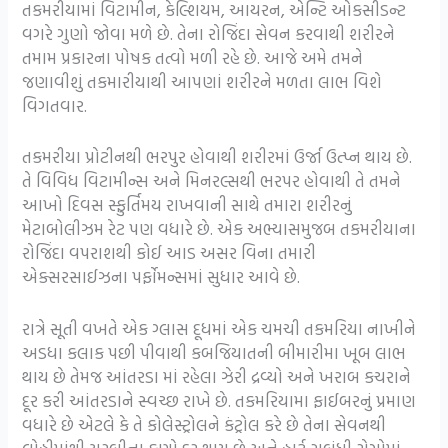
તકમરીયામાં વિટામીન, કેલ્શિયમ, આયરન, એન્ટિ ઓકસીડન્ટ
વગરે ગુણો જોવા મળે છે. તેના રોજિંદા સેવન કરવાથી શરીરને
તમામ પ્રકારના પોષક તત્વો મળી રહે છે. આજે અમે તમને
જણાવીશું તકમારીયાથી આપણાં શરીરને મળતા લાભ વિશે
વિગતવાર.
તકમરીયા પ્રોટીનથી ભરપુર હોવાથી શરીરમાં ઉર્જા ઉત્પ્ન થાય છે.
તે વિવિધ વિટામીન્સ અને મિનરલ્સથી ભરપર હોવાથી તે તમને
આખો દિવસ સ્ફુર્તિમય રાખવાની સાથે તમારા શરીરનું
મેટાબોલીઝમ રેટ પણ વધારે છે. એક અભ્યાસમુજબ તકમરીયાના
રોજિંદા વપરાશથી કોઈ આડ અસર વિના તમારી
એક્સરસાઈઝના પર્ફોમન્સમાં સુધાર આવે છે.
રાત્રે સૂતી વખતે એક ગ્લાસ દૂધમાં એક ચમચી તકમરિયા નાખીને
અડધા કલાક પછી પીવાથી કબજિયાતની બીમારીમા ખૂબ લાભ
થાય છે તેમજ આંતરડા માં રહેલા ઝેરી દ્રવ્યો અને ખરાબ કચરાને
દૂર કરી આંતરડાને સ્વચ્છ રાખે છે. તકમરિયામા ફાઈબરનું પ્રમાણ
વધારે છે એટલે કે તે કોલેસ્ટ્રોલને કંટ્રોલ કરે છે તેના સેવનથી