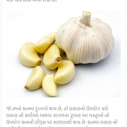
જો તમને કાનમાં દુખાવો થાય છે, તો લસણનો ઉપયોગ કરો.
લસણ ની કળીઓ અથવા કાગળના ટુવાલ આ વસ્તુઓ નો
ઉપયોગ કાનની લીડ્સ પર સરળતાથી થાય છે. કાનમાં લસણ ની