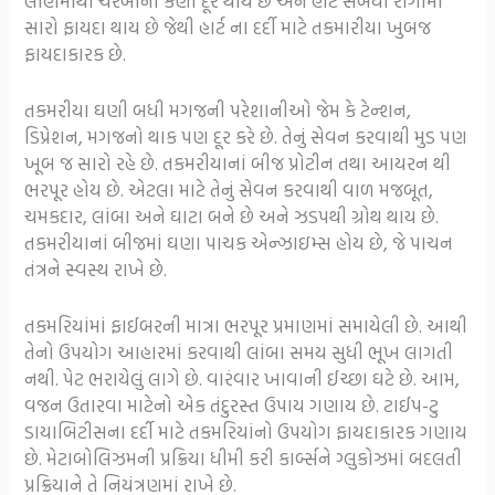
લોહીમાંથી ચરબીના કણો દૂર થાય છે અને હાર્ટ સબંધી રોગોમાં
સારો ફાયદા થાય છે જેથી હાર્ટ ના દર્દી માટે તકમારીયા ખુબજ
ફાયદાકારક છે.
તકમરીયા ઘણી બધી મગજની પરેશાનીઓ જેમ કે ટેન્શન,
ડિપ્રેશન, મગજનો થાક પણ દૂર કરે છે. તેનું સેવન કરવાથી મુડ પણ
ખૂબ જ સારો રહે છે. તકમરીયાનાં બીજ પ્રોટીન તથા આયરન થી
ભરપૂર હોય છે. એટલા માટે તેનું સેવન કરવાથી વાળ મજબૂત,
ચમકદાર, લાંબા અને ઘાટા બને છે અને ઝડપથી ગ્રોથ થાય છે.
તકમરીયાનાં બીજમાં ઘણા પાચક એન્ઝાઇમ્સ હોય છે, જે પાચન
તંત્રને સ્વસ્થ રાખે છે.
તકમરિયાંમાં ફાઈબરની માત્રા ભરપૂર પ્રમાણમાં સમાયેલી છે. આથી
તેનો ઉપયોગ આહારમાં કરવાથી લાંબા સમય સુધી ભૂખ લાગતી
નથી. પેટ ભરાયેલું લાગે છે. વારંવાર ખાવાની ઈચ્છા ઘટે છે. આમ,
વજન ઉતારવા માટેનો એક તંદુરસ્ત ઉપાય ગણાય છે. ટાઈપ-ટુ
ડાયાબિટીસના દર્દી માટે તકમરિયાંનો ઉપયોગ ફાયદાકારક ગણાય
છે. મેટાબોલિઝમની પ્રક્રિયા ધીમી કરી કાર્બ્સને ગ્લુકોઝમાં બદલતી
પ્રક્રિયાને તે નિયંત્રણમાં રાખે છે.