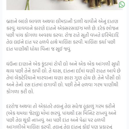
બ્રશને બદલે બાવળ અથવા લીમડાની ડાળી ચાવીને એનું દાતણ
કરવું. ચાવવાને કારણે દાંતને એક્સરસાઇઝ મળે છે. દરેક ભોજન
પછી પાંચ કોગળા અવશ્ય કરવા. રોજ રાતે સૂતી વખતે ઇરિમેદાદિ
તેલ લઈને દાંત પર હળવે હાથે માલિશ કરવી. માલિશ કર્યા પછી
દાંત પાણીથી ધોયા વિના જ સૂઈ જવું.
ઘંઉના દાણાને એક કૂંડામાં રોપી લો અને એક એક આંગળી સુધી
થાય પછી તેને કાપી લો. તે ઘાસ, દાંતના દર્દમાં ઘણી રાહત આપે છે
તેમાં બેક્ટેરિયાને મારવાના ઘણા સારા ગુણ હોય છે. તેને પીસી લો
અને તેનો રસ દાંતમાં લગાવી લો. પછી તેને હળવા ગરમ પાણીથી
કોગળા કરી લો.
દરરોજ અથવા તો એકાંતરે તલનું તેલ સહેજ હૂંફાળું ગરમ કરીને
(એક ચમચા જેટલું) મોંમાં ભરવું. પાંચથી દસ મિનિટ રાખવું અને
પછી તેલ થૂંકી નાખવું. આ પછી દાંત અને પેઢાં પર હળવી
આંગળીએ માલિશ કરવી. તલનું તેલ દાંતનું કોઈ પણ પ્રકારનું