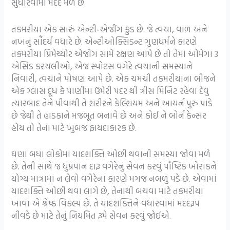
સુધારવામાં મદદ મળે છે.
તકમરીયા એક સારું એન્ટી-એજીંગ ફુડ છે. જે ત્વચા, વાળ અને
નખનું સૌંદર્ય વધારે છે. એન્ટીઓક્સિડન્ટ ગુણધર્મને કારણે
તકમરીયા પ્રિમેચ્યોર એજીંગ સામે રક્ષણ આપે છે તો તેમાં ઓમેગા 3
એસિડ કરચલીઓ, એજ સ્પોટસ વગેરે ત્વચાની સમસ્યાને
નિવારી, ત્વચાને પોષણ આપે છે. એક ચમચી તકમરીયાના બીજને
એક ગ્લાસ દૂધ કે પાણીમા ઉમેરી પંદર થી ત્રીસ મિનિટ રહેવા દેવું
ત્યારબાદ તેને પીવાથી તે શરીરને કેલ્શિયમ અને આયર્ન પુરુ પાડે
છે જેથી તે હાડકાને મજબૂત બનાવે છે અને કોઈ ને બોર્ન કેન્સર
હોય તો તેના માટે ખુબજ ફાયદાકારક છે.
ઘણા બધા લોકોમાં યાદશક્તિ ઓછી થવાની સમસ્યા જોવા મળે
છે. તેની સાથે જ ધુમ્રપાન દારૂ વગેરેનું સેવન કરવું પૌષ્ટિક ખોરાકને
યોગ્ય માત્રામાં ન લેવો વગેરેના કારણે મગજ નબળું પડે છે. એવામાં
યાદશક્તિ ઓછી થવા લાગે છે, તેનાથી બચવા માટે તકમરીયા
ખાવા એ શ્રેષ્ઠ વિકલ્પ છે. તે યાદશક્તિને વધારવામાં મદદરૂપ
નીવડે છે માટે તેનું નિયમિત રૂપે સેવન કરવું જોઈએ.