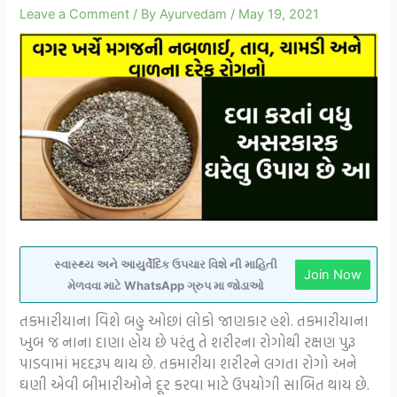
Leave a Comment
/ By
Ayurvedam
/
May 19, 2021
સ્વાસ્થ્ય અને આયુર્વેદિક ઉપચાર વિશે ની માહિતી
Join Now
મેળવવા માટે WhatsApp ગ્રુપ મા જોડાઓ
તકમારીયાના વિશે બહુ ઓછાં લોકો જાણકાર હશે. તકમારીયાના
ખુબ જ નાના દાણા હોય છે પરંતુ તે શરીરના રોગોથી રક્ષણ પુરૂ
પાડવામાં મદદરૂપ થાય છે. તકમારીયા શરીરને લગતા રોગો અને
ઘણી એવી બીમારીઓને દૂર કરવા માટે ઉપયોગી સાબિત થાય છે.