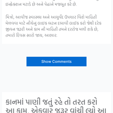
ઇન્ફેક્શન મટાડે છે અને પેઢાંને મજબૂત કરે છે.
મિત્રો, આવીજ સ્વાસ્થ્ય અને આયુર્વેદ ઉપચાર વિશે માહિતી
મેળવવા માટે નીચેનું લાઇક બટન દબાવી લાઈક કરો જેથી દરેક
જીવન જરૂરી અને કામ ની માહિતી તમને દરરોજ મળી શકે છે,
તમારો દિવસ સારો જાય, આભાર.
Show Comments
કાનમાં પાણી જતું રહે તો તરત કરો
આ કામ, એકવાર જરૂર વાંચી લ્યો આ