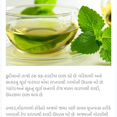
ફુદીનાનો તાજો રસ કફ-શરદીમાં લાભ કરે છે. વરિયાળી અને
સાકરનું ચૂર્ણ વારંવાર મોંમાં રાખવાથી ગરમીની ઉધરસ મટે છે.
ગંઠોડાઅને સૂંઠનું ચૂર્ણ બનાવી રોજ મધમાં ચાટવાથી શરદી,
ઉધરસમાં લાભ થાય છે.
હળદર,મીઠાવાળો શેકેલો અજમો જમ્યા પછી કાયમ મુખવાસ તરીકે
ખાવાની ટેવ પાડવાથી શરદી-ઉધરસ મટે છે. અજમાની પોટલીથી