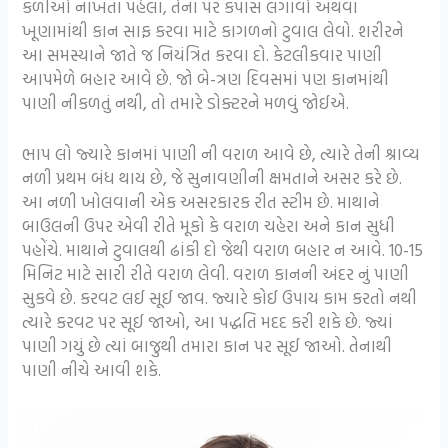
કળીઓ નાખતા પહેલા, તેના પર કપાસ લગાવો અથવા
ખૂણામાંથી કાન સાફ કરવા માટે કાગળનો ટુવાલ લેવો. શરીરને
આ સમસ્યાને જાતે જ નિયંત્રિત કરવા દો. કેટલીકવાર પાણી
આપમેળે બહાર આવે છે. જો બે-ત્રણ દિવસમાં પણ કાનમાંથી
પાણી નીકળતું નથી, તો તમારે ડોક્ટરને મળવું જોઈએ.
ભાપ લો જ્યારે કાનમાં પાણી ની વરાળ આવે છે, ત્યારે તેની શ્રાવ્ય
નળી પ્રથમ બંધ થાય છે, જે સુનાવણીની ક્ષમતાને અસર કરે છે.
આ નળી ખોલવાની એક અસરકારક રીત સ્ટીમ છે. માથાને
બાઉલની ઉપર એવી રીતે મૂકો કે વરાળ ચહેરા અને કાન સુધી
પહોંચે. માથાને ટુવાલથી ઢાંકી દો જેથી વરાળ બહાર ન આવે. 10-15
મિનિટ માટે સારી રીતે વરાળ લેવી. વરાળ કાનની અંદર નું પાણી
સુકવે છે. કરવટ લઈ સૂઈ જાવ. જ્યારે કોઈ ઉપાય કામ કરતો નથી
ત્યારે કરવટ પર સૂઈ જાઓ, આ પદ્ધતિ મદદ કરી શકે છે. જ્યાં
પાણી ગયું છે ત્યાં બાજુથી તમારા કાન પર સૂઈ જાઓ. તેનાથી
પાણી નીચે આવી શકે.