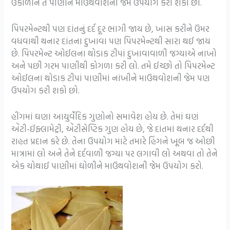
ઉકાળીને તે પાણીને માઉથવોશની જેમ ઉપયોગ કરી શકો છો.
પિપરમેન્ટથી પણ દાંતનું દર્દ દૂર ભાગી જાય છે, ખાસ કરીને ઉંમર
વધવાથી થનાર દાંતના દુખાવા પણ પિપરમેન્ટથી સારા થઈ જાય
છે. પિપરમેન્ટ ઓઈલના થોડાક ટીપાં દુખાવાવાળી જગ્યાએ નાખો
અને પછી ગરમ પાણીથી કોગળા કરી લો. તમે ઈચ્છો તો પિપરમેન્ટ
ઓઈલના થોડાક ટીપાં પાણીમાં નાંખીને માઉથવોશની જેમ પણ
ઉપયોગ કરી શકો છો.
હીંગમાં ઘણા આયુર્વેદિક ગુણોનો સમાવેશ હોય છે. તેમાં ઘણં
એંટી-ઈંફ્લામેટ્રી, એંટીસેપ્ટિક ગુણ હોય છે, જે દાંતમાં થનાર દર્દથી
રાહત પ્રદાન કરે છે. તેના ઉપયોગ માટે તમારે હિંગને ખૂબ જ ઓછી
માત્રામાં લો અને તેને દર્દવાળી જગ્યા પર લગાવી લો અથવા તો તેને
એક ચોથાઈ પાણીમાં ઘોળીને માઉથવોશની જેમ ઉપયોગ કરો.