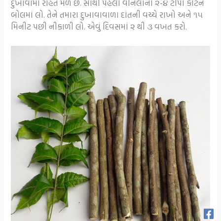
દુખાવામાં રાહત મળે છે. સૌથી પહેલા વેનિલાના ૨-૪ ટીંપા કોટન
બોલમાં લો. તેને તમારા દુખાવાવાળા દાંતની વચ્ચે રાખો અને ૧૫
મિનીટ પછી નીકાળી લો. એવું દિવસમાં ૨ થી ૩ વખત કરો.