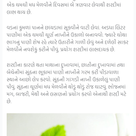
એક ચમચી મધ મેળવીને દિવસમાં બે ત્રણવાર લેવાથી શરદીમાં
લાભ થાય છે.
વડનાં કુમળાં પાનને છાંયડામાં સૂકવીને વાટી લેવાં. અડધા લિટર
પાણીમાં એક ચમચી ચૂર્ણ નાખીને ઉકાળો બનાવવો. જ્યારે ચોથા
ભાગનું પાણી શેષ રહે ત્યારે ઉતારીને ગાળી લેવું અને દળેલી સાકર
મેળવીને નવશેકું કરીને પીવું. પ્રયોગ શરદીમાં લાભદાયક છે.
શરદીના કારણે થતા માથાના દુખાવામાં, છાતીના દુખાવામાં તથા
બેચેનીમાં સૂંઠના ભૂકામાં પાણી નાખીને ગરમ કરી પીડાવાળા
સ્થાને આછો લેપ કરવો. સૂંઠની ગાંગડી નાખી ઉકાળેલું પાણી
પીવું. સૂંઠના ચૂર્ણમાં મધ મેળવીને થોડું થોડું રોજ ચાટવું. ભોજનમાં
મગ, બાજરી, મેથી અને લસણનો પ્રયોગ કરવો એનાથી શરદી મટે
છે.