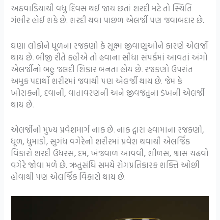
અઠવાડિયાથી વધુ દિવસ થઈ જાય છતાં શરદી મટે તો સ્થિતિ
ગંભીર હોઈ શકે છે. શરદી થવા પાછળ એલર્જી પણ જવાબદાર છે.
ઘણા લોકોને ધૂળના રજકણો કે સૂક્ષ્મ જીવાણુઓને કારણે એલર્જી
થાય છે. બીજી રીતે કહીએ તો હવાના સીધા સંપર્કમાં આવતાં અંગો
એલર્જીનો બહુ જલદી શિકાર બનતા હોય છે. રજકણો ઉપરાંત
અમુક પદાર્થો શરીરમાં જવાથી પણ એલર્જી થાય છે. જેમ કે
ખોરાકની, દવાની, વાતાવરણની અને જીવજંતુના ડંખની એલર્જી
થાય છે.
એલર્જીનો મુખ્ય પ્રવેશમાર્ગ નાક છે. નાક દ્વારા હવામાંના રજકણો,
ધૂળ, ધુમાડો, સુગંધ વગેરેનો શરીરમાં પ્રવેશ થવાથી એલર્જિક
વિકારો શરદી ઉધરસ, દમ, ખંજવાળ આવવી, શીળસ, શ્વાસ ચઢવો
વગેરે જોવા મળે છે. ઋતુસંધિ સમયે રોગપ્રતિકારક શક્તિ ઓછી
હોવાથી પણ એલર્જિક વિકારો થાય છે.