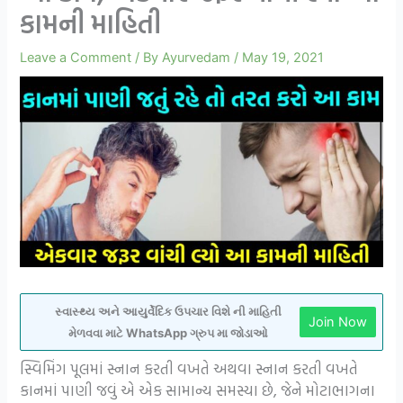
કામની માહિતી
Leave a Comment
/ By
Ayurvedam
/
May 19, 2021
સ્વાસ્થ્ય અને આયુર્વેદિક ઉપચાર વિશે ની માહિતી
Join Now
મેળવવા માટે WhatsApp ગ્રુપ મા જોડાઓ
સ્વિમિંગ પૂલમાં સ્નાન કરતી વખતે અથવા સ્નાન કરતી વખતે
કાનમાં પાણી જવું એ એક સામાન્ય સમસ્યા છે, જેને મોટાભાગના