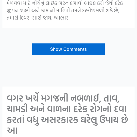
મેળવવા માટે નીચેનું લાઇક બટન દબાવી લાઈક કરો જેથી દરેક
જીવન જરૂરી અને કામ ની માહિતી તમને દરરોજ મળી શકે છે,
તમારો દિવસ સારો જાય, આભાર.
Show Comments
વગર ખર્ચે મગજની નબળાઈ, તાવ,
ચામડી અને વાળના દરેક રોગનો દવા
કરતાં વધુ અસરકારક ઘરેલુ ઉપાય છે
આ