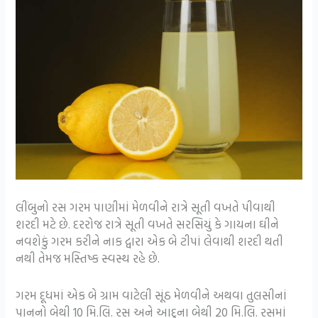
લીંબુનો રસ ગરમ પાણીમાં મેળવીને રાત્રે સૂતી વખતે પીવાથી
શરદી મટે છે. દરરોજ રાત્રે સૂતી વખતે સરસિયું કે ગાયના ઘીને
નવશેકું ગરમ કરીને નાક દ્વારા એક બે ટીપાં લેવાથી શરદી થતી
નથી તેમજ મસ્તિષ્ક સ્વસ્થ રહે છે.
ગરમ દૂધમાં એક બે ગ્રામ વાટેલી સૂંઠ મેળવીને અથવા તુલસીનાં
પાનનો બેથી 10 મિ.લિ. રસ અને આદુના બેથી 20 મિ.લિ. રસમાં