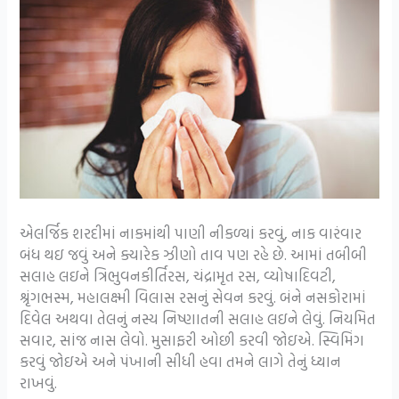
એલર્જિક શરદીમાં નાકમાંથી પાણી નીક‌ળ્યાં કરવું, નાક વારંવાર
બંધ થઇ જવું અને ક્યારેક ઝીણો તાવ પણ રહે છે. આમાં તબીબી
સલાહ લઇને ત્રિભુવનકીર્તિરસ, ચંદ્રામૃત રસ, વ્યોષાદિવટી,
શ્રૃંગભસ્મ, મહાલક્ષ્મી વિલાસ રસનું સેવન કરવું. બંને નસકોરામાં
દિવેલ અથવા તેલનું નસ્ય નિષ્ણાતની સલાહ લઇને લેવું. નિયમિત
સવાર, સાંજ નાસ લેવો. મુસાફરી ઓછી કરવી જોઇએ. સ્વિમિંગ
કરવું જોઇએ અને પંખાની સીધી હવા તમને લાગે તેનું ધ્યાન
રાખવું.