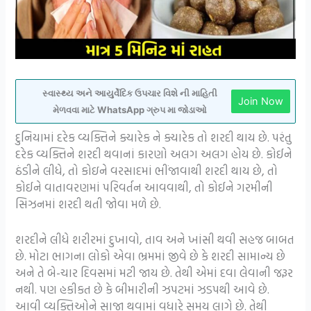
સ્વાસ્થ્ય અને આયુર્વેદિક ઉપચાર વિશે ની માહિતી
Join Now
મેળવવા માટે WhatsApp ગ્રુપ મા જોડાઓ
દુનિયામાં દરેક વ્યક્તિને ક્યારેક ને ક્યારેક તો શરદી થાય છે. પરંતુ
દરેક વ્યક્તિને શરદી થવાનાં કારણો અલગ અલગ હોય છે. કોઈને
ઠંડીને લીધે, તો કોઇને વરસાદમાં ભીંજાવાથી શરદી થાય છે, તો
કોઈને વાતાવરણમાં પરિવર્તન આવવાથી, તો કોઈને ગરમીની
સિઝનમાં શરદી થતી જોવા મળે છે.
શરદીને લીધે શરીરમાં દુખાવો, તાવ અને ખાંસી થવી સહજ બાબત
છે. મોટા ભાગના લોકો એવા ભ્રમમાં જીવે છે કે શરદી સામાન્ય છે
અને તે બે-ચાર દિવસમાં મટી જાય છે. તેથી એમાં દવા લેવાની જરૂર
નથી. પણ હકીકત છે કે બીમારીની ઝપટમાં ઝડપથી આવે છે.
આવી વ્યક્તિઓને સાજા થવામાં વધારે સમય લાગે છે. તેથી