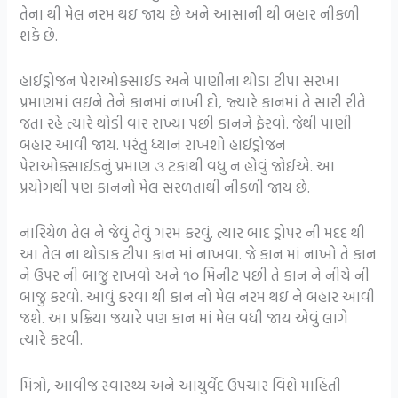
તેના થી મેલ નરમ થઇ જાય છે અને આસાની થી બહાર નીકળી
શકે છે.
હાઈડ્રોજન પેરાઓક્સાઈડ અને પાણીના થોડા ટીપા સરખા
પ્રમાણમાં લઇને તેને કાનમાં નાખી દો, જ્યારે કાનમાં તે સારી રીતે
જતા રહે ત્યારે થોડી વાર રાખ્યા પછી કાનને ફેરવો. જેથી પાણી
બહાર આવી જાય. પરંતુ ધ્યાન રાખશો હાઈડ્રોજન
પેરાઓક્સાઈડનું પ્રમાણ ૩ ટકાથી વધુ ન હોવું જોઈએ. આ
પ્રયોગથી પણ કાનનો મેલ સરળતાથી નીકળી જાય છે.
નારિયેળ તેલ ને જેવું તેવું ગરમ કરવું. ત્યાર બાદ ડ્રોપર ની મદદ થી
આ તેલ ના થોડાક ટીપા કાન માં નાખવા. જે કાન માં નાખો તે કાન
ને ઉપર ની બાજુ રાખવો અને ૧૦ મિનીટ પછી તે કાન ને નીચે ની
બાજુ કરવો. આવું કરવા થી કાન નો મેલ નરમ થઇ ને બહાર આવી
જશે. આ પ્રક્રિયા જયારે પણ કાન માં મેલ વધી જાય એવું લાગે
ત્યારે કરવી.
મિત્રો, આવીજ સ્વાસ્થ્ય અને આયુર્વેદ ઉપચાર વિશે માહિતી