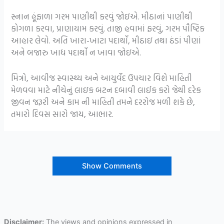
સ્નાન હૂંફાળા ગરમ પાણીથી કરવું જોઇએ. મીઠાનાં પાણીથી
કોગળા કરવા, પ્રાણાયામ કરવું. તાજી હવામાં ફરવું, ગરમ પૌષ્ટિક
આહાર લેવો. અતિ ખારા-ખાટા પદાર્થો, મીઠાઇ તથા ઠંડાં પીણાં
અને બજારુ ખાદ્ય પદાર્થો ન ખાવા જોઇએ.
મિત્રો, આવીજ સ્વાસ્થ્ય અને આયુર્વેદ ઉપચાર વિશે માહિતી
મેળવવા માટે નીચેનું લાઇક બટન દબાવી લાઈક કરો જેથી દરેક
જીવન જરૂરી અને કામ ની માહિતી તમને દરરોજ મળી શકે છે,
તમારો દિવસ સારો જાય, આભાર.
Show Comments
Disclaimer:
The views and opinions expressed in