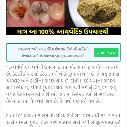
સ્વાસ્થ્ય અને આયુર્વેદિક ઉપચાર વિશે ની માહિતી
Join Now
મેળવવા માટે WhatsApp ગ્રુપ મા જોડાઓ
૧૭ વર્ષથી ૨૫ વર્ષની ઉંમરમાં દાંતમાં મોટાભાગે દુખાવો થવા લાગે
છે, કેટલીક વાર તો દરેક સમયે થોડો દુખાવો થાય છે. તે બધુ તમારા
ચોકલેટ અને ટોફીના કારણે થાય છે. દાંતોમાં દર્દ થવાના કારણો
ઘણા હોય છે, દાંતમાં દુખાવો થવો કે દાંતની જડોનું ઢીલું પડી જવું
વગેરે. કેટલાક લોકો હોંશે-હોંશે દાંતમાં સ્ટિક નાખી લે છે જેનાથી
તેમના દાંતમાં ગેપ થઈ જાય છે, તેનાથી પણ દર્દ થાય છે.
દાંતમાં દર્દ થવાના કારણે તમે યોગ્ય રીતે બ્રશ પણ નથી કરી શકાતા
અને શ્વાસની દુગંર્ધ, તેના પછી મોંઢામાં સડો જેવી બીજી સમસ્યાઓ