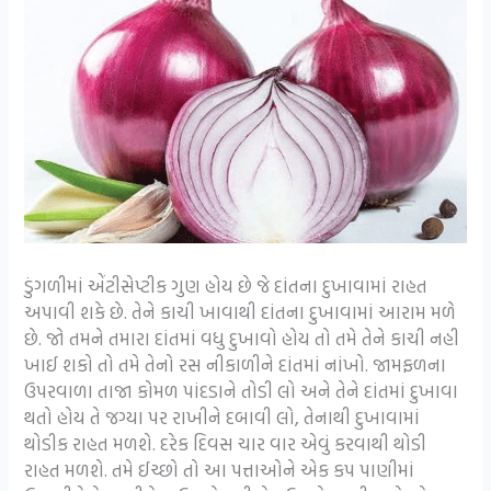
ડુંગળીમાં એંટીસેપ્ટીક ગુણ હોય છે જે દાંતના દુખાવામાં રાહત
અપાવી શકે છે. તેને કાચી ખાવાથી દાંતના દુખાવામાં આરામ મળે
છે. જો તમને તમારા દાંતમાં વધુ દુખાવો હોય તો તમે તેને કાચી નહી
ખાઈ શકો તો તમે તેનો રસ નીકાળીને દાંતમાં નાંખો. જામફળના
ઉપરવાળા તાજા કોમળ પાંદડાને તોડી લો અને તેને દાંતમાં દુખાવા
થતો હોય તે જગ્યા પર રાખીને દબાવી લો, તેનાથી દુખાવામાં
થોડીક રાહત મળશે. દરેક દિવસ ચાર વાર એવું કરવાથી થોડી
રાહત મળશે. તમે ઈચ્છો તો આ પત્તાઓને એક કપ પાણીમાં