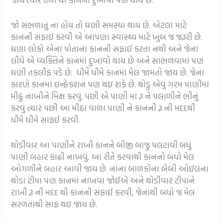
જો સંભળાતું ના હોય તો ઘણી સમસ્યા થાય છે. એટલા માટે
કાનની સફાઈ કરવી એ આપણા સ્વાસ્થ્ય માટે ખુબ જ જરૂરી છે.
ઘણા લોકો એના પોતાના કાનની સફાઈ કરતા નથી અને જેના
લીધે એ વ્યક્તિને કાનમાં દુખાવો થાય છે અને સાંભળવામાં પણ
ઘણી તકલીફ પડે છે. ધીમેં ધીમે કાનમાં મેલ જામતો જાય છે. જેના
કારણે કાનમાં ઇન્ફેકશન પણ થઇ શકે છે. થોડુ એવું ગરમ પાણીમાં
મીઠું નાખીને મિક્ષ કરવું. પછી એ પાણી માં રૂ ને પલાળીને ભીનું
કરવું ત્યાર પછી આ મીઠા વાળા પાણી ને કાનની રૂ ની મદદથી
ધીમે ધીમે સાફઈ કરવી.
થોડીવાર આ પાણીને રાખી કાનને બીજી બાજુ પલટાવી બધું
પાણી બહાર કાઢી નાખવું. આ રીતે કરવાથી કાનનો બધો મેલ
ઓગળીને બહાર આવી જાય છે. નાના બાળકોના બેબી ઓઈલના
થોડા ટીપા પણ કાનમાં નાખવા જોઈએ અને થોડીવાર ટીપાને
રાખી રૂ ની મદદ થી કાનની સફાઈ કરવી, જેનાથી બધો જ મેલ
સરળતાથી સાફ થઇ જાય છે.