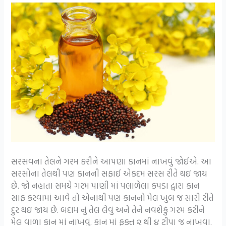
સરસવના તેલને ગરમ કરીને આપણા કાનમાં નાખવું જોઈએ. આ
સરસોના તેલથી પણ કાનની સફાઈ એકદમ સરસ રીતે થઇ જાય
છે. જો નહાતા સમયે ગરમ પાણી માં પલાળેલા કપડા દ્વારા કાન
સાફ કરવામાં આવે તો એનાથી પણ કાનનો મેલ ખુબ જ સારી રીતે
દુર થઇ જાય છે. બદામ નું તેલ લેવું અને તેને નવશેકું ગરમ કરીને
મેલ વાળા કાન માં નાખવું. કાન માં ફક્ત ૨ થી ૪ ટીપા જ નાખવા.