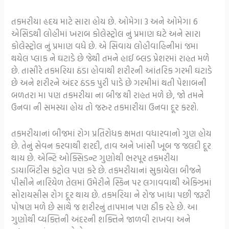
તકમરીયા હૃદય માટે સારા હોય છે. ઓમેગા 3 અને ઓમેગા 6
એસિડથી લોહીમાં ખરાબ કોલેસ્ટ્રોલ નું પ્રમાણ ઘટે અને સારા
કોલેસ્ટ્રોલ નું પ્રમાણ વધે છે. એ સિવાય લોહીવાહિનીમાં જમા
થયેલ પ્લાક ને ઘટાડે છે જેથી તમને હાઈ બ્લડ પ્રેશરમાં રાહત મળે
છે. તાસીરે તકમરિયા ઠંડા હોવાથી શરીરની આંતરિક ગરમી ઘટાડે
છે અને શરીરને અંદર ઠંડક પુરી પાડે છે ગરમીમાં થતી પેશાબની
બળતરા મા પણ તકમરીયા ના બીજ થી રાહત મળે છે, જો તમને
ઉનવા ની સમસ્યા હોય તો જરુર તકમારીયા ઉનવા દૂર કરશે.
તકમરીયાનાં બીજમાં રોગ પ્રતિરોધક ક્ષમતા વધારવાનો ગુણ હોય
છે. તેનું સેવન કરવાથી શરદી, તાવ અને ખાંસી ખૂબ જ જલદી દૂર
થાય છે. એન્ટિ ઓક્સિડન્ટ ગુણોથી ભરપૂર તકમરીયા
ડાયાબિટીસ કંટ્રોલ પણ કરે છે. તકમરીયાનાં સુકાયેલા બીજને
પીસીને નારિયેળ તેલમાં ઉમેરીને સ્કિન પર લગાવવાથી એક્ઝિમાં
સોરાયસીસ રોગ દૂર થાય છે. તકમરિયા ને રોજ ખાધા પછી જરૂરી
પોષણ મળે છે સાથે જ શરીરનું તાપમાન પણ ઠીક રહે છે. આ
ગુણોથી વ્યક્તિની અંદરની શક્તિને જાળવી રાખવા અને