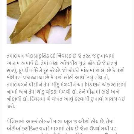
તમાલપત્ર એક પ્રાકૃતિક દર્દ નિવારક છે જે તરત જ દુખાવામાં
આરામ અપાવે છે. તેમાં ઘણા ઔષધીય ગુણ હોય છે જે દાંતનું
સડવું, દૂગંર્ધ વગેરેને દૂર કરે છે. જો કોઈને મોંઢામાં છાલા છે કે પછી
કોઈપણ પ્રકારના ઘા છે કે પછી લોહી આવી રહ્યું હોય તો,
તમાલપત્રને પીસીને તેમાં મીંઠુ મેળવીને આ મિશ્રણને એક ગ્લાસમાં
નાખો અને તેમાં થોડું વોડકા મેળવી લો. તેને મોંઢામાં ભરો અને
નીકાળી લો. દિવસમાં બે વખત આવું કરવાથી દુખાવો ગાયબ થઈ
જશે.
વેનિલામાં આલ્કોહોલની માત્રા ખૂબ જ ઓછી હોય છે, તેમાં
એંટીઓક્સીડેન્ટ વધારે માત્રામાં હોય છે જેના ઉપયોગથી પણ