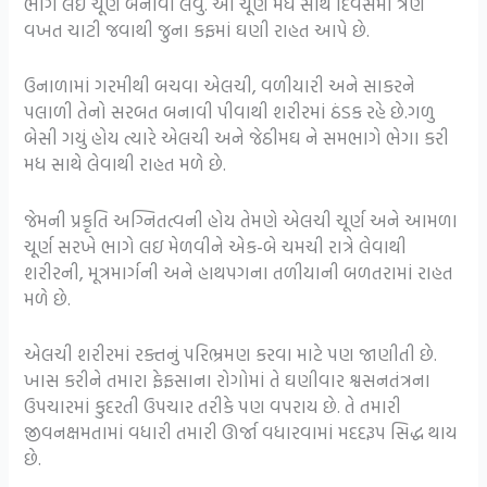
ભાગે લઈ ચૂર્ણ બનાવી લેવું. આ ચૂર્ણ મધ સાથે દિવસમાં ત્રણ
વખત ચાટી જવાથી જુના કફમાં ઘણી રાહત આપે છે.
ઉનાળામાં ગરમીથી બચવા એલચી, વળીયારી અને સાકરને
પલાળી તેનો સરબત બનાવી પીવાથી શરીરમાં ઠંડક રહે છે.ગળુ
બેસી ગયું હોય ત્યારે એલચી અને જેઠીમઘ ને સમભાગે ભેગા કરી
મધ સાથે લેવાથી રાહત મળે છે.
જેમની પ્રકૃતિ અગ્નિતત્વની હોય તેમણે એલચી ચૂર્ણ અને આમળા
ચૂર્ણ સરખે ભાગે લઇ મેળવીને એક-બે ચમચી રાત્રે લેવાથી
શરીરની, મૂત્રમાર્ગની અને હાથપગના તળીયાની બળતરામાં રાહત
મળે છે.
એલચી શરીરમાં રક્તનું પરિભ્રમણ કરવા માટે પણ જાણીતી છે.
ખાસ કરીને તમારા ફેફસાના રોગોમાં તે ઘણીવાર શ્વસનતંત્રના
ઉપચારમાં કુદરતી ઉપચાર તરીકે પણ વપરાય છે. તે તમારી
જીવનક્ષમતામાં વધારી તમારી ઊર્જા વધારવામાં મદદરૂપ સિદ્ધ થાય
છે.