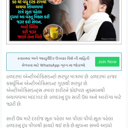
સ્વાસ્થ્ય અને આયુર્વેદિક ઉપચાર વિશે ની માહિતી
Join Now
મેળવવા માટે WhatsApp ગ્રુપ મા જોડાઓ
હળદરમાં એન્ટીઓકિસડન્ટો ભરપુર માત્રામાં છે. હળદરમાં હાજર
કર્ક્યુમિન એન્ટીઓકિસડન્ટ ગુણથી ભરપુર છે.
એન્ટીઓકિસડન્ટ્સ તમારા શરીરને કોઈપણ નુકસાનથી
બચાવવામાં મદદગાર છે. હળદરનું દૂધ સારી ઉંઘ અને આરોગ્ય માટે
જરૂરી છે.
સારી ઉઘ માટે દરરોજ સૂતા પહેલા આ પીણાં પીવો.સૂતા પહેલા
હળદરનું દૂધ પીવાથી ફાયદો થઈ શકે છે.સૂવાના સમયે અડધો