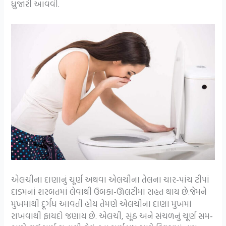
ધ્રુજારી આવવી.
એલચીના દાણાનું ચૂર્ણ અથવા એલચીના તેલના ચાર-પાંચ ટીપાં
દાડમનાં શરબતમાં લેવાથી ઉબકા-ઊલટીમાં રાહત થાય છે.જેમને
મુખમાંથી દૂર્ગંધ આવતી હોય તેમણે એલચીના દાણા મુખમાં
રાખવાથી ફાયદો જણાય છે. એલચી, સૂંઠ અને સંચળનું ચૂર્ણ સમ-