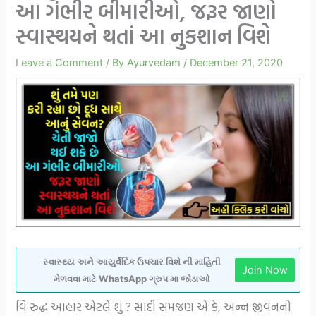
આ ગંભીર બીમારીઓ, જરૂર જાણો
સ્વાસ્થયને થતાં આ નુકશાન વિશે
Leave a Comment
/ By
Ayurvedam
/
December 21, 2020
સ્વાસ્થ્ય અને આયુર્વેદિક ઉપચાર વિશે ની માહિતી
Join Now
મેળવવા માટે WhatsApp ગ્રુપ મા જોડાઓ
વિ રુદ્ધ આહાર એટલે શું ? સાદી સમજણ એ કે, અન્ન જીવનનો