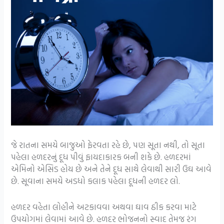
જે રાતના સમયે બાજુઓ ફેરવતા રહે છે, પણ સૂતા નથી, તો સૂતા
પહેલા હળદરનું દૂધ પીવું ફાયદાકારક બની શકે છે. હળદરમાં
એમિનો એસિડ હોય છે અને તેને દૂધ સાથે લેવાથી સારી ઉઘ આવે
છે. સૂવાના સમયે અડધો કલાક પહેલા દૂધની હળદર લો.
હળદર વહેતા લોહીને અટકાવવા અથવા ઘાવ ઠીક કરવા માટે
ઉપયોગમાં લેવામાં આવે છે. હળદર ભોજનનો સ્વાદ તેમજ રંગ