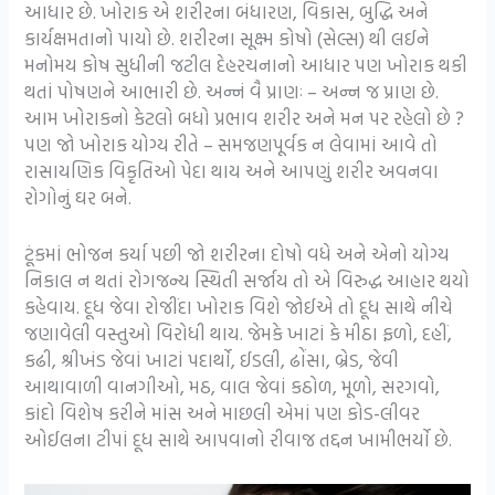
આધાર છે. ખોરાક એ શરીરના બંધારણ, વિકાસ, બુદ્ધિ અને
કાર્યક્ષમતાનો પાયો છે. શરીરના સૂક્ષ્મ કોષો (સેલ્સ) થી લઈને
મનોમય કોષ સુધીની જટીલ દેહરચનાનો આધાર પણ ખોરાક થકી
થતાં પોષણને આભારી છે. અન્નં વૈ પ્રાણઃ – અન્ન જ પ્રાણ છે.
આમ ખોરાકનો કેટલો બધો પ્રભાવ શરીર અને મન પર રહેલો છે ?
પણ જો ખોરાક યોગ્ય રીતે – સમજણપૂર્વક ન લેવામાં આવે તો
રાસાયણિક વિકૃતિઓ પેદા થાય અને આપણું શરીર અવનવા
રોગોનું ઘર બને.
ટૂંકમાં ભોજન કર્યા પછી જો શરીરના દોષો વધે અને એનો યોગ્ય
નિકાલ ન થતાં રોગજન્ય સ્થિતી સર્જાય તો એ વિરુદ્ધ આહાર થયો
કહેવાય. દૂધ જેવા રોજીંદા ખોરાક વિશે જોઈએ તો દૂધ સાથે નીચે
જણાવેલી વસ્તુઓ વિરોધી થાય. જેમકે ખાટાં કે મીઠા ફળો, દહીં,
કઢી, શ્રીખંડ જેવાં ખાટાં પદાર્થો, ઈડલી, ઢોંસા, બ્રેડ, જેવી
આથાવાળી વાનગીઓ, મઠ, વાલ જેવાં કઠોળ, મૂળો, સરગવો,
કાંદો વિશેષ કરીને માંસ અને માછલી એમાં પણ કોડ-લીવર
ઓઈલના ટીપાં દૂધ સાથે આપવાનો રીવાજ તદ્દન ખામીભર્યો છે.