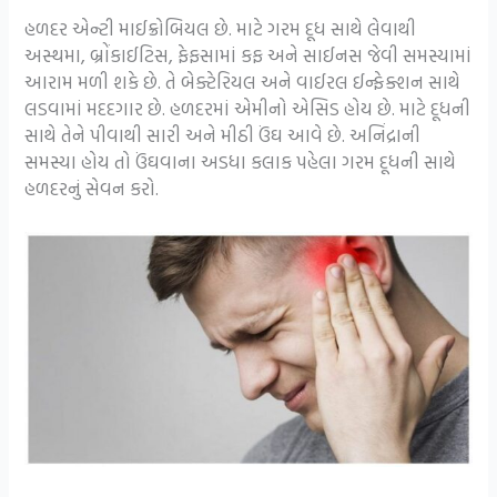
હળદર એન્ટી માઈક્રોબિયલ છે. માટે ગરમ દૂધ સાથે લેવાથી
અસ્થમા, બ્રોંકાઈટિસ, ફેફસામાં કફ અને સાઈનસ જેવી સમસ્યામાં
આરામ મળી શકે છે. તે બેક્ટેરિયલ અને વાઈરલ ઈન્ફેક્શન સાથે
લડવામાં મદદગાર છે. હળદરમાં એમીનો એસિડ હોય છે. માટે દૂધની
સાથે તેને પીવાથી સારી અને મીઠી ઉંઘ આવે છે. અનિંદ્રાની
સમસ્યા હોય તો ઉંઘવાના અડધા કલાક પહેલા ગરમ દૂધની સાથે
હળદરનું સેવન કરો.