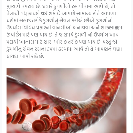
મુખ્યત્વે વપરાય છે. જ્યારે ડુંગળીનો રસ પીવામાં આવે છે, તો
તેનાથી વધુ ફાયદો થઈ શકે છે.આપણે સામાન્ય રીતે આપણા
ઘરોમાં સલાડ તરીકે ડુંગળીનું સેવન કરીએ છીએ. ડુંગળીનો
ઉપયોગ વિવિધ પ્રકારની વાનગીઓ બનાવવા અને શાકભાજીમાં
ટેમ્પરિંગ માટે પણ થાય છે. તે જ સમયે ડુંગળી નો ઉપયોગ ખાદ્ય
પદાર્થો ખાનારા માટે સારા ખોરાક તરીકે પણ થાય છે. પરંતુ જો
ડુંગળીનું સેવન રસના રૂપમાં કરવામાં આવે તો તે આપણને ઘણા
ફાયદા આપી શકે છે.