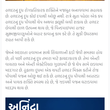
હળદરનું દૂધ રોગપ્રતિકારક શક્તિને મજબૂત બનાવવામાં સહાયક
છે. હળદરનું દૂધ કોઈ દવાથી ઓછું નથી. રાત્રે સુતા પહેલા એક કપ
હળદરનું દૂધ પીવાથી ચેપ અથવા ફ્લૂથી બચી શકાય છે. હળદર
લેવાથી લાળ ઉત્પન્ન થાય છે, જે વિન્ડપાઇપમાં હાજર
સુક્ષ્મજીવાણુઓને બહાર કાવાનું કામ કરે છે. તે સુકી ઉધરસમાં
રાહત આપી શકે છે.
જેમને બદલાતા હવામાન સાથે શિયાળાની ઠંડી જેવી સમસ્યા હોય
છે, તો પછી હળદરનું દૂધ તમારા માટે ફાયદાકારક છે. તેમાં એન્ટી
વાયરલ અને એન્ટી બેક્ટેરિયલ ગુણધર્મો છે જે ચેપ સામે લડવામાં
મદદગાર છે. હૂંફાળા દૂધમાં એક ચપટી હળદર મિક્સ કરીને રોજ
પીવાથી વજન ઓછું થઈ શકે છે. હળદરનું દૂધ પીવાથી આંતરડા
અને પાચક શક્તિ સ્વસ્થ રહે છે, જે ઝડપથી વજન ઘટાડવામાં
મદદરૂપ થાય છે.