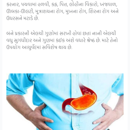
કરનાર, પચવામાં હળવી, કફ, પિત્ત, લોહીના વિકારો, ખંજવાળ,
ઊબકા-ઊલટી, મૂત્રાશયના રોગ, મુખના રોગ, શિરના રોગ અને
ઉધરસને મટાડે છે.
બંને પ્રકારની એલચી ગુણોમાં સરખી હોવાં છતાં નાની એલચી
વધુ સુગંધીદાર અને ગુણમાં કંઈક અંશે વધારે શ્રેષ્‍ઠ છે. માટે તેનો
ઉપયોગ આયુર્વેદમાં સવિશેષ થાય છે.