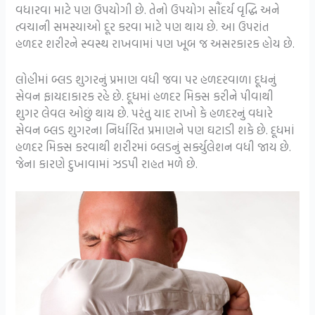
વધારવા માટે પણ ઉપયોગી છે. તેનો ઉપયોગ સૌંદર્ય વૃદ્ધિ અને
ત્વચાની સમસ્યાઓ દૂર કરવા માટે પણ થાય છે. આ ઉપરાંત
હળદર શરીરને સ્વસ્થ રાખવામાં પણ ખૂબ જ અસરકારક હોય છે.
લોહીમાં બ્લડ શુગરનું પ્રમાણ વધી જવા પર હળદરવાળા દૂધનું
સેવન ફાયદાકારક રહે છે. દૂધમાં હળદર મિક્સ કરીને પીવાથી
શુગર લેવલ ઓછું થાય છે. પરંતુ યાદ રાખો કે હળદરનું વધારે
સેવન બ્લડ શુગરના નિર્ધારિત પ્રમાણને પણ ઘટાડી શકે છે. દૂધમાં
હળદર મિક્સ કરવાથી શરીરમાં બ્લડનું સર્ક્યુલેશન વધી જાય છે.
જેના કારણે દુખાવામાં ઝડપી રાહત મળે છે.