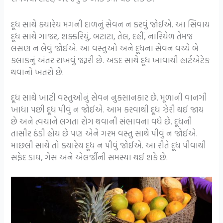
દૂધ સાથે ક્યારેય મગની દાળનું સેવન ન કરવું જોઈએ. આ સિવાય
દૂધ સાથે ગાજર, શક્કરિયું, બટાટા, તેલ, દહીં, નારિયેળ તેમજ
લસણ ન લેવું જોઈએ. આ વસ્તુઓ અને દૂધના સેવન વચ્ચે બે
કલાકનું અંતર રાખવું જરૂરી છે. અડદ સાથે દૂધ ખાવાથી હાર્ટએટેક
થવાનો ખતરો છે.
દૂધ સાથે ખાટી વસ્તુઓનું સેવન નુકસાનકાર છે. મૂળાની વાનગી
ખાધા પછી દૂધ પીવું ન જોઈએ. આમ કરવાથી દૂધ ઝેરી થઈ જાય
છે અને ત્વચાને લગતા રોગ થવાની સંભાવના વધે છે. દૂધની
તાસીર ઠંડી હોય છે પણ એને ગરમ વસ્તુ સાથે પીવું ન જોઈએ.
માછલી સાથે તો ક્યારેય દૂધ ન પીવું જોઈએ. આ રીતે દૂધ પીવાથી
સફેદ ડાઘ, ગેસ અને એલર્જીની સમસ્યા થઈ શકે છે.