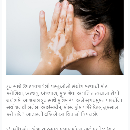
દૂધ સાથે ઉપર જણાવેલી વસ્તુઓનો સંયોગ કરવાથી કોઢ,
કરોળિયા, ખરજવુ, ખંજવાળ, કુષ્ટ જેવા અગણિત ત્વચાના રોગો
થઈ શકે. આજકાલ દૂધ સાથે કૃત્રિમ રંગ અને સુગંધમુક્ત પદાર્થોના
સંયોજનથી બનેલા આઈસક્રીમ, કોલ્ડ-ડ્રીંક વગેરે કેટલું નુકસાન
કરી શકે ? આહારની દ્રષ્ટિએ આ ચિંતાનો વિષય છે.
દૂધ લીધું હોય એના ચાર-પાંચ કલાક પહેલાં અને પછી જ ઉપર