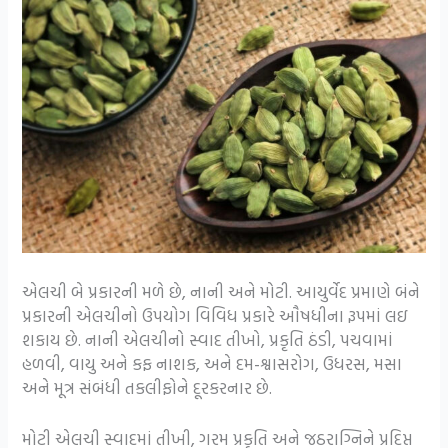
એલચી બે પ્રકારની મળે છે, નાની અને મોટી. આયુર્વેદ પ્રમાણે બંને
પ્રકારની એલચીનો ઉપયોગ વિવિધ પ્રકારે ઔષધીના રૂપમાં લઇ
શકાય છે. નાની એલચીનો સ્‍વાદ તીખો, પ્રકૃતિ ઠંડી, પચવામાં
હળવી, વાયુ અને કફ નાશક, અને દમ-શ્વાસરોગ, ઉધરસ, મસા
અને મૂત્ર સંબંધી તકલીફોને દૂરકરનાર છે.
મોટી એલચી સ્વાદમાં તીખી, ગરમ પ્રકૃતિ અને જઠરાગ્નિને પ્રદિપ્ત