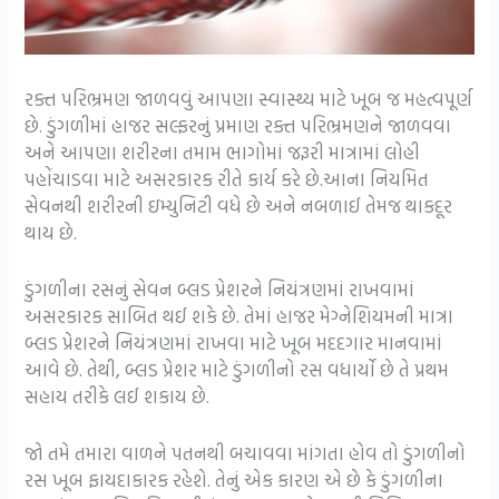
રક્ત પરિભ્રમણ જાળવવું આપણા સ્વાસ્થ્ય માટે ખૂબ જ મહત્વપૂર્ણ
છે. ડુંગળીમાં હાજર સલ્ફરનું પ્રમાણ રક્ત પરિભ્રમણને જાળવવા
અને આપણા શરીરના તમામ ભાગોમાં જરૂરી માત્રામાં લોહી
પહોંચાડવા માટે અસરકારક રીતે કાર્ય કરે છે.આના નિયમિત
સેવનથી શરીરની ઇમ્યુનિટી વધે છે અને નબળાઈ તેમજ થાકદૂર
થાય છે.
ડુંગળીના રસનું સેવન બ્લડ પ્રેશરને નિયંત્રણમાં રાખવામાં
અસરકારક સાબિત થઈ શકે છે. તેમાં હાજર મેગ્નેશિયમની માત્રા
બ્લડ પ્રેશરને નિયંત્રણમાં રાખવા માટે ખૂબ મદદગાર માનવામાં
આવે છે. તેથી, બ્લડ પ્રેશર માટે ડુંગળીનો રસ વધાર્યો છે તે પ્રથમ
સહાય તરીકે લઈ શકાય છે.
જો તમે તમારા વાળને પતનથી બચાવવા માંગતા હોવ તો ડુંગળીનો
રસ ખૂબ ફાયદાકારક રહેશે. તેનું એક કારણ એ છે કે ડુંગળીના