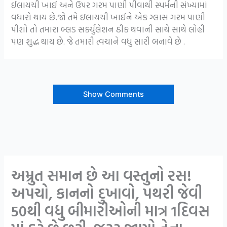
ઈલાયચી ખાઈ અને ઉપર ગરમ પાણી પીવાથી સ્પર્મની સંખ્યામાં
વધારો થાય છે.જો તમે ઇલાયચી ખાઈને એક ગ્લાસ ગરમ પાણી
પીશો તો તમારા બ્લડ સર્ક્યુલેશન ઠીક થવાની સાથે સાથે લોહી
પણ શુદ્ધ થાય છે. જે તમારી ત્વચાને વધુ સારી બનાવે છે .
Show Comments
અમ્રુત સમાન છે આ વસ્તુનો રસ!
અપચો, કાનનો દુખાવો, પથરી જેવી
50થી વધુ બીમારીઓની માત્ર 1દિવસ