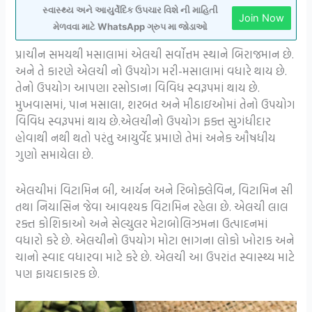
સ્વાસ્થ્ય અને આયુર્વેદિક ઉપચાર વિશે ની માહિતી
Join Now
મેળવવા માટે WhatsApp ગ્રુપ મા જોડાઓ
પ્રાચીન સમયથી મસાલામાં એલચી સર્વોત્તમ સ્થાને બિરાજમાન છે.
અને તે કારણે એલચી નો ઉપયોગ મરી-મસાલામાં વધારે થાય છે.
તેનો ઉપયોગ આપણા રસોડાના વિવિધ સ્વરૂપમાં થાય છે.
મુખવાસમાં, પાન મસાલા, શરબત અને મીઠાઇઓમાં તેનો ઉપયોગ
વિવિધ સ્વરૂપમાં થાય છે.એલચીનો ઉપયોગ ફક્ત સુગંધીદાર
હોવાથી નથી થતો પરંતુ આયુર્વેદ પ્રમાણે તેમાં અનેક ઔષધીય
ગુણો સમાયેલા છે.
એલચીમાં વિટામિન બી, આર્યન અને રિબોફ્લેવિન, વિટામિન સી
તથા નિયાસિન જેવા આવશ્યક વિટામિન રહેલા છે. એલચી લાલ
રક્ત કોશિકાઓ અને સેલ્યુલર મેટાબોલિઝમના ઉત્પાદનમાં
વધારો કરે છે. એલચીનો ઉપયોગ મોટા ભાગના લોકો ખોરાક અને
ચાનો સ્વાદ વધારવા માટે કરે છે. એલચી આ ઉપરાંત સ્વાસ્થ્ય માટે
પણ ફાયદાકારક છે.