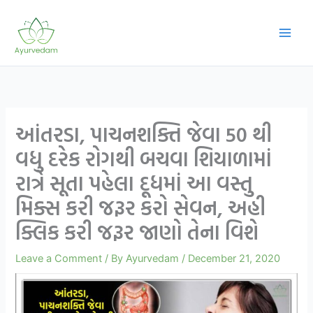
Skip
to
content
આંતરડા, પાચનશક્તિ જેવા 50 થી
વધુ દરેક રોગથી બચવા શિયાળામાં
રાત્રે સૂતા પહેલા દૂધમાં આ વસ્તુ
મિક્સ કરી જરૂર કરો સેવન, અહી
ક્લિક કરી જરૂર જાણો તેના વિશે
Leave a Comment
/ By
Ayurvedam
/
December 21, 2020