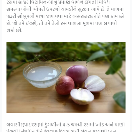
રસમાં હાજર વિટામિન-બીનું પ્રમાણ વાળને લગતી વિવિધ
સમસ્યાઓથી ખોપરી ઉપરની ચામડીને સુરક્ષા આપે છે. તે વાળમાં
જરૂરી સીબુમની માત્રા જાળવવા માટે અસરકારક રીતે પણ કામ કરે
છે. જો તમે ઇચ્છો, તો તમે તેનો રસ વાળના મૂળમાં પણ લગાવી
શકો છો.
બવાસીર(પાઇલ્સ)માં ડુંગળીનો 4-5 ચમચી રસમાં ખાંડ અને પાણી
મેળવી નિયમિત રીતે કેટલાક દિવસ સુધી સેવન કરવાથી ખૂન