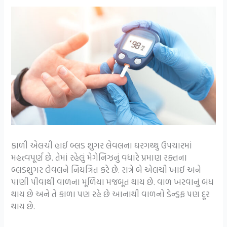
કાળી એલચી હાઈ બ્લડ શુગર લેવલના ઘરગથ્થુ ઉપચારમાં
મહત્ત્વપૂર્ણ છે. તેમાં રહેલું મેગેનિઝનું વધારે પ્રમાણ રક્તના
બ્લડશુગર લેવલને નિયંત્રિત કરે છે. રાત્રે બે એલચી ખાઈ અને
પાણી પીવાથી વાળના મૂળિયા મજબૂત થાય છે. વાળ ખરવાનું બંધ
થાય છે અને તે કાળા પણ રહે છે આનાથી વાળનો ડેન્ડ્રફ પણ દૂર
થાય છે.