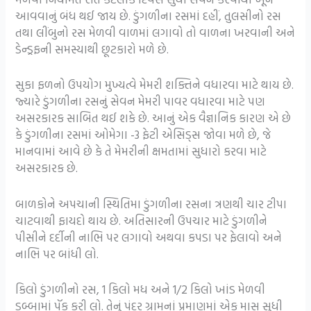
આવવાનું બંધ થઈ જાય છે. ડુંગળીના રસમાં દહીં, તુલસીનો રસ
તથા લીંબુનો રસ મેળવી વાળમાં લગાવો તો વાળના ખરવાની અને
ડેન્ડ્રફની સમસ્યાથી છૂટકારો મળે છે.
સુકા ફળનો ઉપયોગ મુખ્યત્વે મેમરી શક્તિને વધારવા માટે થાય છે.
જ્યારે ડુંગળીના રસનું સેવન મેમરી પાવર વધારવા માટે પણ
અસરકારક સાબિત થઈ શકે છે. આનું એક વૈજ્ઞાનિક કારણ એ છે
કે ડુંગળીના રસમાં ઓમેગા -3 ફેટી એસિડ્સ જોવા મળે છે, જે
માનવામાં આવે છે કે તે મેમરીની ક્ષમતામાં સુધારો કરવા માટે
અસરકારક છે.
બાળકોને અપચાની સ્થિતિમા ડુંગળીના રસના ત્રણથી ચાર ટીપા
ચાટવાથી ફાયદો થાય છે. અતિસારની ઉપચાર માટે ડુંગળીને
પીસીને દર્દીની નાભિ પર લગાવો અથવા કપડા પર ફેલાવો અને
નાભિ પર બાંધી લો.
કિલો ડુંગળીનો રસ, 1 કિલો મધ અને 1/2 કિલો ખાંડ મેળવી
ડબ્બામાં પૅક કરી લો. તેનું પંદર ગ્રામનાં પ્રમાણમાં એક માસ સુધી