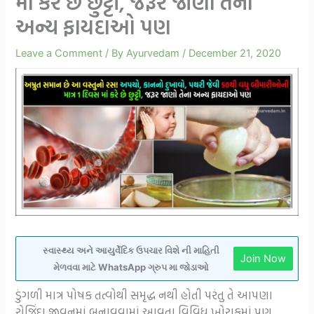
માં કરે છે છુટ્ટી, જરૂર જાણો તેના
અન્ય ફાયદાઓ પણ
Leave a Comment
/ By
Ayurvedam
/
December 21, 2020
સ્વાસ્થ્ય અને આયુર્વેદિક ઉપચાર વિશે ની માહિતી
Join Now
મેળવવા માટે WhatsApp ગ્રુપ મા જોડાઓ
ડુંગળી માત્ર પોષક તત્વોથી સમૃદ્ધ નથી હોતી પરંતુ તે આપણા
રોજિંદા જીવનમાં બનાવવામાં આવતા વિવિધ ખોરાકમાં પણ