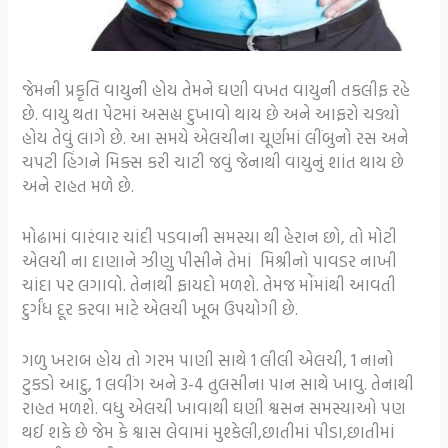
જેમની પ્રકૃતિ વાયુની હોય તેમને ઘણી વખત વાયુની તકલીફ રહે
છે. વાયુ થતા પેટમાં અસહ્ય દુખાવો થાય છે અને આફરો ચડ્યો
હોય તેવું લાગે છે. આ સમયે એલચીના ચૂર્ણમાં લીંબુનો રસ અને
ચપટી હિંગને મિક્સ કરી ચાટી જવું જેનાથી વાયુનું શાંત થાય છે
અને રાહત મળે છે.
મોઢામાં વારંવાર ચાંદી પડવાની સમસ્યા થી હેરાન છો, તો મોટી
એલચી ના દાણાને ઝીણુ પીસીને તેમાં મિશ્રીનો પાવડર નાખી
ચાંદા પર લગાવો. તેનાથી ફાયદો મળશે. તેમજ મોંમાંથી આવતી
દુર્ગંધ દૂર કરવા માટે એલચી ખૂબ ઉપયોગી છે.
ગળુ ખરાબ હોય તો ગરમ પાણી સાથે 1 લીલી એલચી, 1 નાનો
ટુકડો આદુ, 1 લવીંગ અને 3-4 તુલસીના પાન સાથે ખાવુ. તેનાથી
રાહત મળશે. વધુ એલચી ખાવાથી ઘણી શ્વસન સમસ્યાઓ પણ
થઈ શકે છે જેમ કે શ્વાસ લેવામાં મુશ્કેલી,છાતીમાં પીડા,છાતીમાં