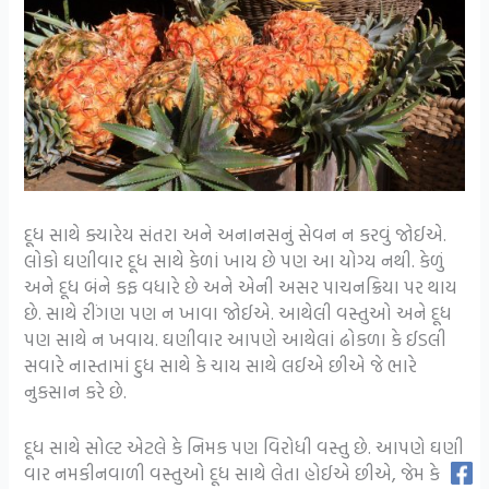
દૂધ સાથે ક્યારેય સંતરા અને અનાનસનું સેવન ન કરવું જોઈએ.
લોકો ઘણીવાર દૂધ સાથે કેળાં ખાય છે પણ આ યોગ્ય નથી. કેળું
અને દૂધ બંને કફ વધારે છે અને એની અસર પાચનક્રિયા પર થાય
છે. સાથે રીંગણ પણ ન ખાવા જોઈએ. આથેલી વસ્તુઓ અને દૂધ
પણ સાથે ન ખવાય. ઘણીવાર આપણે આથેલાં ઢોકળા કે ઈડલી
સવારે નાસ્તામાં દુધ સાથે કે ચાય સાથે લઈએ છીએ જે ભારે
નુકસાન કરે છે.
દૂધ સાથે સોલ્ટ એટલે કે નિમક પણ વિરોધી વસ્તુ છે. આપણે ઘણી
વાર નમકીનવાળી વસ્તુઓ દૂધ સાથે લેતા હોઈએ છીએ, જેમ કે