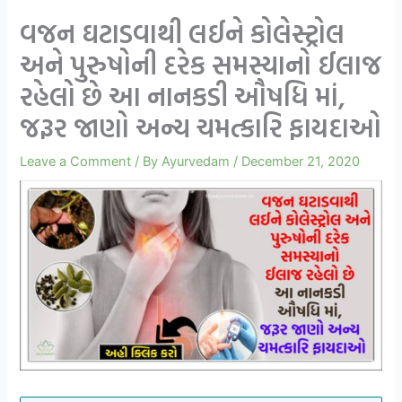
વજન ઘટાડવાથી લઈને કોલેસ્ટ્રોલ
અને પુરુષોની દરેક સમસ્યાનો ઈલાજ
રહેલો છે આ નાનકડી ઔષધિ માં,
જરૂર જાણો અન્ય ચમત્કારિ ફાયદાઓ
Leave a Comment
/ By
Ayurvedam
/
December 21, 2020