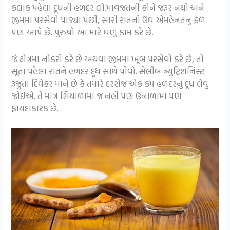
કલાક પહેલા દૂધની હળદર લો.માવજતની કોને જરૂર નથી.અને
જીમમાં પરસેવો પાડ્યા પછી, સારી રાતની ઉઘ એમહેનતનું ફળ
પણ આપે છે. પુરુષો આ માટે ઘણું કામ કરે છે.
જે ક્ષેત્રમાં નોકરી કરે છે અથવા જીમમાં ખૂબ પરસેવો કરે છે, તો
સૂતા પહેલા રાતને હળદર દૂધ સાથે પીવો. સેલીબ ન્યુટ્રિશનિસ્ટ
રૂજુતા દિવેકર માને છે કે તમારે દરરોજ એક કપ હળદરનું દૂધ લેવું
જોઈએ. તે માત્ર શિયાળામાં જ નહીં પણ ઉનાળામાં પણ
ફાયદાકારક છે.