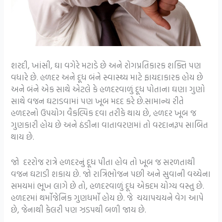
શરદી, ખાંસી, ઘા વગેરે મટાડે છે અને રોગપ્રતિકારક શક્તિ પણ
વધારે છે. હળદર અને દૂધ બંને સ્વાસ્થ્ય માટે ફાયદાકારક હોય છે
અને બંને એક સાથે એટલે કે હળદરવાળું દૂધ પોતાના ઘણા ગુણો
સાથે વજન ઘટાડવામાં પણ ખૂબ મદદ કરે છે.સામાન્ય રીતે
હળદરનો ઉપયોગ વૈકલ્પિક દવા તરીકે થાય છે, હળદર ખૂબ જ
ગુણકારી હોય છે અને ઠંડીના વાતાવરણમાં તો વરદાનરૂપ સાબિત
થાય છે.
જો દરરોજ રાત્રે હળદરનું દૂધ પીતા હોવ તો ખૂબ જ સરળતાથી
વજન ઘટાડી શકાય છે. જો રાત્રિભોજન પછી અને સુવાની વચ્ચેના
સમયમાં ભૂખ લાગે છે તો, હળદરવાળું દૂધ એકદમ યોગ્ય વસ્તુ છે.
હળદરમાં થર્મોજેનિક ગુણધર્મો હોય છે. જે ચયાપચયને વેગ આપે
છે, જેનાથી કેલરી પણ ઝડપથી બળી જાય છે.