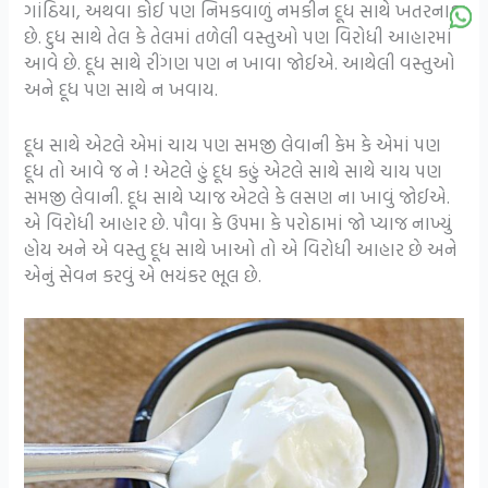
ગાંઠિયા, અથવા કોઈ પણ નિમકવાળું નમકીન દૂધ સાથે ખતરનાક
છે. દુધ સાથે તેલ કે તેલમાં તળેલી વસ્તુઓ પણ વિરોધી આહારમાં
આવે છે. દૂધ સાથે રીંગણ પણ ન ખાવા જોઈએ. આથેલી વસ્તુઓ
અને દૂધ પણ સાથે ન ખવાય.
દૂધ સાથે એટલે એમાં ચાય પણ સમજી લેવાની કેમ કે એમાં પણ
દૂધ તો આવે જ ને ! એટલે હું દૂધ કહું એટલે સાથે સાથે ચાય પણ
સમજી લેવાની. દૂધ સાથે પ્યાજ એટલે કે લસણ ના ખાવું જોઈએ.
એ વિરોધી આહાર છે. પૌવા કે ઉપમા કે પરોઠામાં જો પ્યાજ નાખ્યું
હોય અને એ વસ્તુ દૂધ સાથે ખાઓ તો એ વિરોધી આહાર છે અને
એનું સેવન કરવું એ ભયંકર ભૂલ છે.