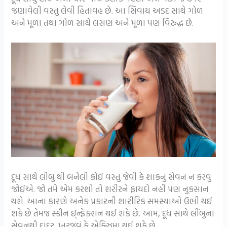
જણાવેલી વસ્તુ લેવી હિતાવહ છે. આ સિવાય અડદ સાથે ગોળ
અને મૂળા તથા ગોળ સાથે લસણ અને મૂળા પણ વિરુદ્ધ છે.
દૂધ સાથે લીંબુ થી બનેલી કોઈ વસ્તુ જેવી કે શાકનું સેવન ન કરવું
જોઈએ. જો તમે એમ કરશો તો શરીરને ફાયદો નહીં પણ નુકસાન
થશે. આના કારણે અનેક પ્રકારની શારીરિક સમસ્યાઓ ઉભી થઈ
શકે છે તેમજ સ્કીન ઇ્ન્ફેક્શન થઈ શકે છે. આમ, દૂધ સાથે લીંબુના
સેવનથી દાદર, ખરજવું કે એક્ઝિમા થઈ શકે છે.