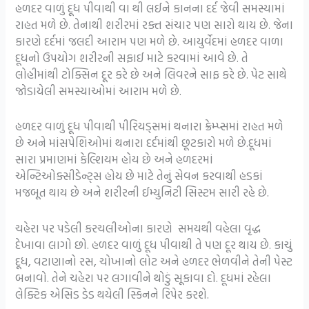
હળદર વાળું દૂધ પીવાથી વા થી લઈને કાનના દર્દ જેવી સમસ્યામાં
રાહત મળે છે. તેનાથી શરીરમાં રક્ત સંચાર પણ સારો થાય છે. જેના
કારણે દર્દમાં જલદી આરામ પણ મળે છે. આયુર્વેદમાં હળદર વાળા
દૂધનો ઉપયોગ શરીરની સફાઈ માટે કરવામાં આવે છે. તે
લોહીમાંથી ટોક્સિન દૂર કરે છે અને લિવરને સાફ કરે છે. પેટ સાથે
જોડાયેલી સમસ્યાઓમાં આરામ મળે છે.
હળદર વાળું દૂધ પીવાથી પીરિયડ્સમાં થનારા ક્રેમ્પ્સમાં રાહત મળે
છે અને માંસપેશિઓમાં થનારા દર્દમાંથી છૂટકારો મળે છે.દૂધમાં
સારા પ્રમાણમાં કેલ્શિયમ હોય છે અને હળદરમાં
એન્ટિઓક્સીડેન્ટ્સ હોય છે માટે તેનું સેવન કરવાથી હડકાં
મજબૂત થાય છે અને શરીરની ઈમ્યુનિટી સિસ્ટમ સારી રહે છે.
ચહેરા પર પડેલી કરચલીઓના કારણે સમયથી વહેલા વૃદ્ધ
દેખાવા લાગો છો. હળદર વાળું દૂધ પીવાથી તે પણ દૂર થાય છે. કાચું
દૂધ, વટાણાનો રસ, ચોખાનો લોટ અને હળદર ભેળવીને તેની પેસ્ટ
બનાવો. તેને ચહેરા પર લગાવીને થોડું સૂકાવા દો. દૂધમાં રહેલા
લેક્ટિક એસિડ ડેડ થયેલી સ્કિનને રિપેર કરશે.