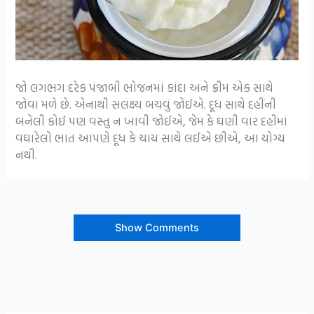
જો લગભગ દરેક પંજાબી ભોજનમાં કાંદા અને ક્રીમ એક સાથે
જોવા મળે છે. એનાથી સલક્ષ્ય બચવું જોઈએ. દૂધ સાથે દહીંની
બનેલી કોઈ પણ વસ્તુ ન ખાવી જોઈએ, જેમ કે ઘણી વાર દહીંમાં
વઘારેલો ભાત આપણે દૂધ કે ચાય સાથે લઈએ છીએ, આ યોગ્ય
નથી.
Show Comments