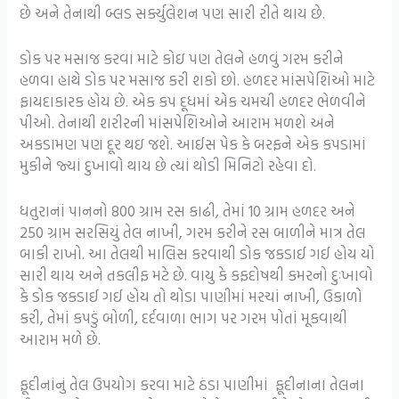
છે અને તેનાથી બ્લડ સર્ક્યુલેશન પણ સારી રીતે થાય છે.
ડોક પર મસાજ કરવા માટે કોઇ પણ તેલને હળવું ગરમ કરીને
હળવા હાથે ડોક પર મસાજ કરી શકો છો. હળદર માંસપેશિઓ માટે
ફાયદાકારક હોય છે. એક કપ દૂધમાં એક ચમચી હળદર ભેળવીને
પીઓ. તેનાથી શરીરની માંસપેશિઓને આરામ મળશે અને
અકડામણ પણ દૂર થઇ જશે. આઈસ પેક કે બરફને એક કપડામાં
મુકીને જ્યાં દુખાવો થાય છે ત્યાં થોડી મિનિટો રહેવા દો.
ધતુરાનાં પાનનો 800 ગ્રામ રસ કાઢી, તેમાં 10 ગ્રામ હળદર અને
250 ગ્રામ સરસિયું તેલ નાખી, ગરમ કરીને રસ બાળીને માત્ર તેલ
બાકી રાખો. આ તેલથી માલિસ કરવાથી ડોક જકડાઈ ગઈ હોય યો
સારી થાય અને તકલીફ મટે છે. વાયુ કે કફદોષથી કમરનો દુઃખાવો
કે ડોક જકડાઈ ગઈ હોય તો થોડા પાણીમાં મરચાં નાખી, ઉકાળો
કરી, તેમાં કપડું બોળી, દર્દવાળા ભાગ પર ગરમ પોતાં મૂકવાથી
આરામ મળે છે.
ફૂદીનાંનું તેલ ઉપયોગ કરવા માટે ઠંડા પાણીમાં ફૂદીનાના તેલના