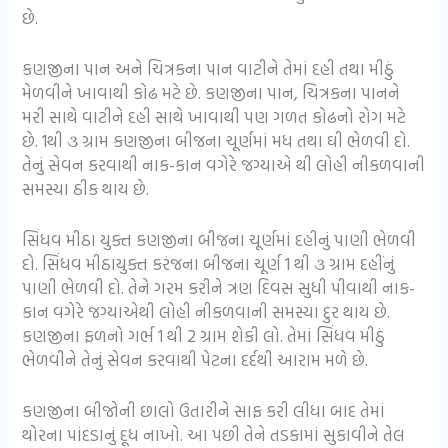
છે.
કણજીના પાન અને ચિત્રકના પાન વાટીને તેમાં દહી તથા મીઠું
મેળવીને ખાવાથી કોઢ મટે છે. કણજીના પાન, ચિત્રકના પાનને
મરી સાથે વાટીને દહી સાથે ખાવાથી પણ ગળત કોઢનો રોગ મટે
છે. 1થી ૩ ગ્રામ કણજીના બીજના ચૂર્ણમાં મધ તથા ઘી ભેળવી દો.
તેનું સેવન કરવાથી નાક-કાન વગેરે જગ્યાએ થી લોહી નીકળવાની
સમસ્યા ઠીક થાય છે.
સિંધવ મીઠા યુક્ત કણજીના બીજના ચૂર્ણમાં દહીનું પાણી ભેળવી
દો. સિંધવ મીઠાયુક્ત કરંજના બીજના ચૂર્ણ 1 થી ૩ ગ્રામ દહીંનું
પાણી ભેળવી દો. તેને ગરમ કરીને ત્રણ દિવસ સુધી પીવાથી નાક-
કાન વગેરે જગ્યાએથી લોહી નીકળવાની સમસ્યા દુર થાય છે.
કણજીના ફળનો ગર્ભ 1 થી 2 ગ્રામ શેકી લો. તેમાં સિંધવ મીઠું
ભેળવીને તેનું સેવન કરવાથી પેટના દર્દથી આરામ મળે છે.
કણજીના બીજોની છાલો ઉતારીને સાફ કરી લીધા બાદ તેમાં
થોરના પાંદડાનું દૂધ નાખો. આ પછી તેને તડકામાં સુકાવીને તેલ