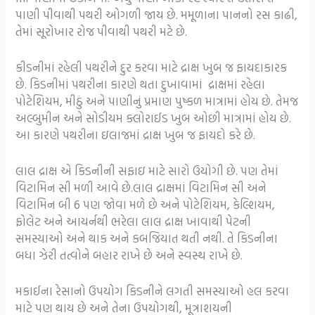
પાણી પીવાથી પથરી ઓગળી જાય છે. મમૂળાના પાનનો રસ કાઢી,
તેમાં સૂરોખાર રોજ પીવાથી પથરી મટે છે.
કીડનીમાં રહેલી પથરીને દુર કરવા માટે દ્રાક્ષ ખુબ જ ફાયદાકારક
છે. કિડનીમાં પથરીના કારણે થતા દુખાવામાં દ્રાક્ષમાં રહેલા
પોટેશિયમ, મીઠું અને પાણીનું પ્રમાણ પુષ્કળ માત્રામાં હોય છે. તેમજ
અલ્બુમીન અને સોડીયમ ક્લોરાઈડ ખુબ ઓછી માત્રામાં હોય છે.
આ કારણે પથરીના ઇલાજમાં દ્રાક્ષ ખુબ જ ફાયદો કરે છે.
લાલ દ્રાક્ષ એ કિડનીની સફાઇ માટે સારો ઉયોગી છે. પણ તેમાં
વિટામિન સી મળી આવે છે.લાલ દ્રાક્ષમાં વિટામિન સી અને
વિટામિન બી 6 પણ જોવા મળે છે અને પોટેશિયમ, કેલ્શિયમ,
ફોલેટ અને આયર્નથી ભરેલા લાલ દ્રાક્ષ ખાવાથી પેટની
સમસ્યાઓ અને થાક અને કબજિયાત થતી નથી. તે કિડનીના
બધા ઝેરી તત્વોને બહાર રાખે છે અને સ્વસ્થ રાખે છે.
મકાઈના રેસાનો ઉપયોગ કિડનીને લગતી સમસ્યાઓ હલ કરવા
માટે પણ થાય છે અને તેના ઉપયોગથી, મૂત્રાશયની