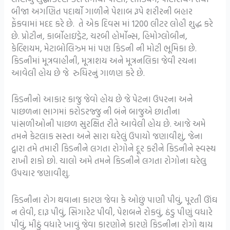
બીજા અગણિત પદાર્થો ગાળીને પેશાબ રૂપે શરીરની બહાર
ફેંકવામાં મદદ કરે છે. તે એક દિવસ માં 1200 લીટર લોહી શુદ્ધ કરે
છે. પ્રોટીન, કાર્બોહાઇડ્રેટ, ચરબી હોર્મોન્સ, હિમોગ્લોબીન,
કેલ્શિયમ, મેટાબોલિઝ્મ માં પણ કિડની ની મોટી ભૂમિકા છે.
કિડનીમાં મૂત્રવાહીની, મૂત્રાશય અને મૂત્રનલિકા જેવી રચના
આવેલી હોય છે જે રુધિરનું ગાળણ કરે છે.
કિડનીનો આકાર કાજુ જેવો હોય છે જે પેટના ઉપરના અને
પાછળના ભાગમાં કરોડરજ્જુ ની બંને બાજુએ છાતીના
પાંસળીઓની પાછળ સુરક્ષિત રીતે આવેલી હોય છે. આજે અમે
તમને કેટલાક સસ્તા અને સારા ઘરેલું ઉપાયો જણાવીશું, જેના
દ્વારા તમે તમારી કિડનીને લગતા રોગોને દૂર કરીને કિડનીને સ્વસ્થ
રાખી શકો છો. ચાલો અમે તમને કિડનીને લગતા રોગોના ઘરેલુ
ઉપચાર જણાવીશુ.
કિડનીના રોગ થવાના કારણ જેવા કે ઓછું પાણી પીવું, પૂરતી ઊંઘ
ન લેવી, દારૂ પીવું, સિગારેટ પીવી, પેશબને રોકવું, ઠંડુ પીણું વધારે
પીવું, મીઠું વધારે ખાવું જેવા કારણોને કારણે કિડનીના રોગો થાય