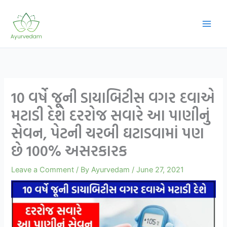
Skip
to
content
10 વર્ષે જૂની ડાયાબિટીસ વગર દવાએ
મટાડી દેશે દરરોજ સવારે આ પાણીનું
સેવન, પેટની ચરબી ઘટાડવામાં પણ
છે 100% અસરકારક
Leave a Comment
/ By
Ayurvedam
/
June 27, 2021