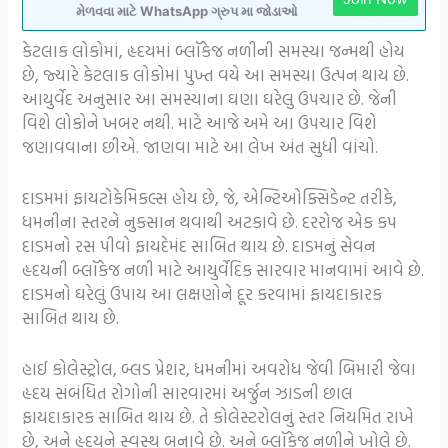
મેળવવા માટે WhatsApp ગ્રુપ મા જોડાઓ
કેટલાક લોકોમાં, હૃદયમાં બ્લૉકેજ નળીની સમસ્યા જન્મથી હોય
છે, જ્યારે કેટલાક લોકોમાં પુખ્ત વયે આ સમસ્યા ઉત્પન થાય છે.
આયુર્વેદ અનુસાર આ સમસ્યાના ઘણા ઘરેલુ ઉપચાર છે. જેની
વિશે લોકોને ખબર નથી. માટે આજે અમે આ ઉપચાર વિશે
જણાવવાના છીએ. જાણવા માટે આ લેખ અંત સુધી વાંચો.
દાડમમાં ફાયટોકેમિકલ્સ હોય છે, જે, એન્ટિઓક્સિડેન્ટ તરીકે,
ધમનીના સ્તરને નુકસાન થવાથી અટકાવે છે. દરરોજ એક કપ
દાડમનો રસ પીવો ફાયદેમંદ સાબિત થાય છે. દાડમનું સેવન
હૃદયની બ્લૉકેજ નળી માટે આયુર્વેદિક સારવાર માનવામાં આવે છે.
દાડમનો ઘરેલું ઉપાય આ લક્ષણોને દૂર કરવામાં ફાયદાકારક
સાબિત થાય છે.
હાઈ કોલેસ્ટ્રોલ, બ્લડ પ્રેશર, ધમનીમાં અવરોધ જેવી બિમારી જેવા
હૃદય સંબંધિત રોગોની સારવારમાં અર્જુન ઝાડની છાલ
ફાયદાકારક સાબિત થાય છે. તે કોલેસ્ટરોલનું સ્તર નિયમિત રાખે
છે, અને હૃદયને સ્વસ્થ બનાવે છે. અને બ્લૉકેજ નળીને ખોલે છે.