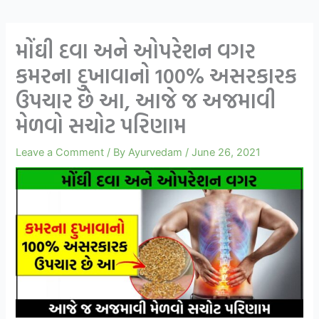
મોંઘી દવા અને ઓપરેશન વગર
કમરના દુખાવાનો 100% અસરકારક
ઉપચાર છે આ, આજે જ અજમાવી
મેળવો સચોટ પરિણામ
Leave a Comment
/ By
Ayurvedam
/
June 26, 2021