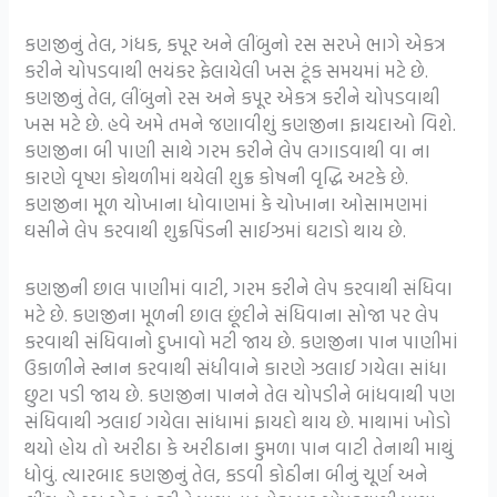
કણજીનું તેલ, ગંધક, કપૂર અને લીંબુનો રસ સરખે ભાગે એકત્ર
કરીને ચોપડવાથી ભયંકર ફેલાયેલી ખસ ટૂંક સમયમાં મટે છે.
કણજીનું તેલ, લીંબુનો રસ અને કપૂર એકત્ર કરીને ચોપડવાથી
ખસ મટે છે. હવે અમે તમને જણાવીશું કણજીના ફાયદાઓ વિશે.
કણજીના બી પાણી સાથે ગરમ કરીને લેપ લગાડવાથી વા ના
કારણે વૃષ્ણ કોથળીમાં થયેલી શુક્ર કોષની વૃદ્ધિ અટકે છે.
કણજીના મૂળ ચોખાના ધોવાણમાં કે ચોખાના ઓસામણમાં
ઘસીને લેપ કરવાથી શુક્રપિંડની સાઈઝમાં ઘટાડો થાય છે.
કણજીની છાલ પાણીમાં વાટી, ગરમ કરીને લેપ કરવાથી સંધિવા
મટે છે. કણજીના મૂળની છાલ છૂંદીને સંધિવાના સોજા પર લેપ
કરવાથી સંધિવાનો દુખાવો મટી જાય છે. કણજીના પાન પાણીમાં
ઉકાળીને સ્નાન કરવાથી સંધીવાને કારણે ઝલાઈ ગયેલા સાંધા
છુટા પડી જાય છે. કણજીના પાનને તેલ ચોપડીને બાંધવાથી પણ
સંધિવાથી ઝલાઈ ગયેલા સાંધામાં ફાયદો થાય છે. માથામાં ખોડો
થયો હોય તો અરીઠા કે અરીઠાના કુમળા પાન વાટી તેનાથી માથું
ધોવું. ત્યારબાદ કણજીનું તેલ, કડવી કોઠીના બીનું ચૂર્ણ અને