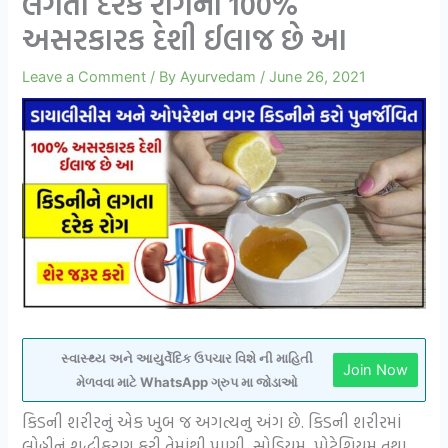
લગતા દરેક રોગનો 100%
અસરકારક દેશી ઈલાજ છે આ
Leave a Comment
/ By
Ayurvedam
/
June 26, 2021
સ્વાસ્થ્ય અને આયુર્વેદિક ઉપચાર વિશે ની માહિતી
Join Now
મેળવવા માટે WhatsApp ગ્રુપ મા જોડાઓ
કિડની શરીરનું એક ખુબ જ અગત્યનુ અંગ છે. કિડની શરીરમાં
લોહીનું શુદ્ધીકરણ કરી તેમાંથી પાણી, સોડિયમ, પોટેશિયમ તથા