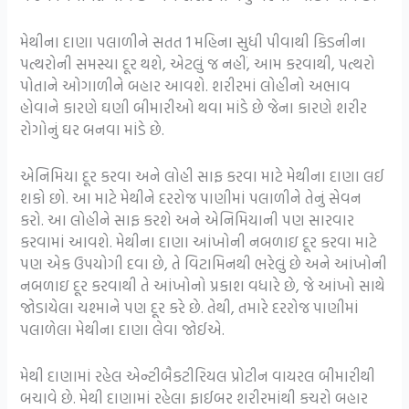
મેથીના દાણા પલાળીને સતત 1 મહિના સુધી પીવાથી કિડનીના
પત્થરોની સમસ્યા દૂર થશે, એટલું જ નહીં, આમ કરવાથી, પત્થરો
પોતાને ઓગાળીને બહાર આવશે. શરીરમાં લોહીનો અભાવ
હોવાને કારણે ઘણી બીમારીઓ થવા માંડે છે જેના કારણે શરીર
રોગોનું ઘર બનવા માંડે છે.
એનિમિયા દૂર કરવા અને લોહી સાફ કરવા માટે મેથીના દાણા લઈ
શકો છો. આ માટે મેથીને દરરોજ પાણીમાં પલાળીને તેનું સેવન
કરો. આ લોહીને સાફ કરશે અને એનિમિયાની પણ સારવાર
કરવામાં આવશે. મેથીના દાણા આંખોની નબળાઇ દૂર કરવા માટે
પણ એક ઉપયોગી દવા છે, તે વિટામિનથી ભરેલું છે અને આંખોની
નબળાઇ દૂર કરવાથી તે આંખોનો પ્રકાશ વધારે છે, જે આંખો સાથે
જોડાયેલા ચશ્માને પણ દૂર કરે છે. તેથી, તમારે દરરોજ પાણીમાં
પલાળેલા મેથીના દાણા લેવા જોઈએ.
મેથી દાણામાં રહેલ એન્ટીબૈકટીરિયલ પ્રોટીન વાયરલ બીમારીથી
બચાવે છે. મેથી દાણામાં રહેલા ફાઈબર શરીરમાંથી કચરો બહાર