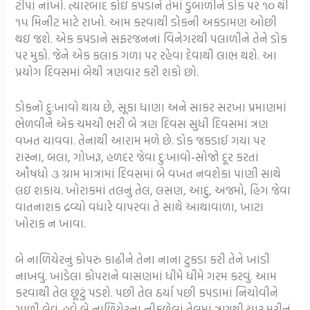
ટીપા નાંખો. ત્યારબાદ કોઇ કપડાને તેમાં ડુબાળીને ડોક પર ૧૦ થી
૧૫ મિનીટ માટે રાખો. આમ કરવાથી ડોકની અકડામણ ઓછી
થઇ જશે. એક કપડાને સફરજનનાં વિનેગરથી પલાળીને તેને ડોક
પર મુકો. જેને એક કલાક ગળા પર રહેવા દેવાથી લાભ થશે. આ
પ્રયોગ દિવસમાં બેથી ત્રણવાર કરી શકો છો.
ડોકનો દુ:ખાવો થાય છે, સૂકા ધાણા અને સાકર સરખા પ્રમાણમાં
ભેળવીને એક ચમચી ભરી બે ત્રણ દિવસ સુધી દિવસમાં ત્રણ
વખત ચાવવા. તેનાથી આરામ મળે છે. ડોક જકડાઈ ગયા પર
રાસ્ના, બલા, ગોખરૂ, હળદર જેવા દુઃખાવો-સોજો દૂર કરતાં
ઔષધો ૩ ગ્રામ માત્રામાં દિવસમાં બે વખત નવશેકા પાણી સાથે
લઇ શકાય. ખોરાકમાં તલનું તેલ, લસણ, આદું, અજમો, હિંગ જેવા
વાતનાશક દ્રવ્યો વધારે વાપરવા તે સાથે આથાવાળા, ખાટા
ખોરાક ન ખાવા.
બે નાળિયેરનું કોપરું કાઢીને તેના નાના ટુકડા કરી તેને ખાંડી
નાખવું. ખાંડેલા કોપરાને વાસણમાં ધીમે ધીમે ગરમ કરવું. આમ
કરવાથી તેલ છૂટું પડશે. પછી તેલ ઠર્યા પછી કપડામાં નિચોવીને
ગાળી લેવું. હવે બે નાળિયેરના નીકળેલાં તેલમાં ત્રણથી ચાર મરીનું