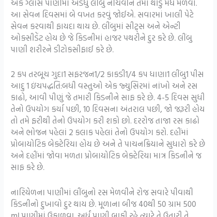
એક ગ્લાસ પાણીમાં અડધુ લીંબુ નીચવીને તેમાં થોડું મધ મેળવો.
આ સેવન દિવસમાં બે વખત કરવું જોઈએ. સવારમાં ખાલી પેટે
સેવન કરવાથી ફાયદા થાય છે. લીંબુમાં સીટ્ર્સ અને એન્ટી
ઓક્સીડેંટ હોય છે જે કિડનીમાં હાજર પથરીને દુર કરે છે. લીંબુ
પાણી શરીરને ડીટોકસીફાઈ કરે છે.
2 કપ તરબૂચ ગુદા1 સફરજન1/2 કાકડી1/4 કપ ધાણા1 લીંબુ1 પીસ
આદુ 1 ઇંચપદ્ધતિ:બધી વસ્તુઓ એક જ્યુસિરમાં નાંખો અને રસ
કાઢો, આવી પીણું જે તમારી કિડનીને સાફ કરે છે. 4-5 દિવસ સુધી
તેનો ઉપયોગ કર્યા પછી, 10 દિવસના અંતરાલ પછી, જો જરૂરી હોય
તો તમે ફરીથી તેનો ઉપયોગ કરી શકો છો. દરરોજ તાજા રસ કાઢો
અને ભોજન પહેલાં 2 કલાક પહેલાં તેનો ઉપયોગ કરો. દહીંમાં
પ્રોબાયોટિક બેક્ટેરિયા હોય છે અને તે પાચનક્રિયાને સુધારો કરે છે
અને દહીંમાં જોવા મળતા પ્રોબાયોટિક બેક્ટેરિયા માત્ર કિડનીને જ
સાફ કરે છે.
નારિયેળના પાણીમાં લીંબુનો રસ મેળવીને રોજ સવારે પીવાથી
કિડનીનો દુખાવો દુર થાય છે. મૂળાના બીજ 40થી 50 ગ્રામ 500
ml પાણીમાં ઉકાળવા. અર્ધું પાણી બાકી રહે ત્યારે તે ઉતારી તે