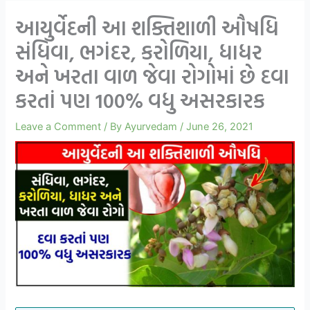
આયુર્વેદની આ શક્તિશાળી ઔષધિ
સંધિવા, ભગંદર, કરોળિયા, ધાધર
અને ખરતા વાળ જેવા રોગોમાં છે દવા
કરતાં પણ 100% વધુ અસરકારક
Leave a Comment
/ By
Ayurvedam
/
June 26, 2021