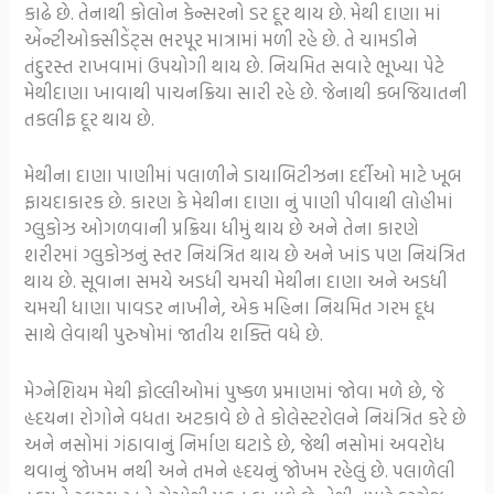
કાઢે છે. તેનાથી કોલોન કેન્સરનો ડર દૂર થાય છે. મેથી દાણા માં
એંન્ટીઓક્સીડેંટ્સ ભરપૂર માત્રામાં મળી રહે છે. તે ચામડીને
તંદુરસ્ત રાખવામાં ઉપયોગી થાય છે. નિયમિત સવારે ભૂખ્યા પેટે
મેથીદાણા ખાવાથી પાચનક્રિયા સારી રહે છે. જેનાથી કબજિયાતની
તકલીફ દૂર થાય છે.
મેથીના દાણા પાણીમાં પલાળીને ડાયાબિટીઝના દર્દીઓ માટે ખૂબ
ફાયદાકારક છે. કારણ કે મેથીના દાણા નું પાણી પીવાથી લોહીમાં
ગ્લુકોઝ ઓગળવાની પ્રક્રિયા ધીમું થાય છે અને તેના કારણે
શરીરમાં ગ્લુકોઝનું સ્તર નિયંત્રિત થાય છે અને ખાંડ પણ નિયંત્રિત
થાય છે. સૂવાના સમયે અડધી ચમચી મેથીના દાણા અને અડધી
ચમચી ધાણા પાવડર નાખીને, એક મહિના નિયમિત ગરમ દૂધ
સાથે લેવાથી પુરુષોમાં જાતીય શક્તિ વધે છે.
મેગ્નેશિયમ મેથી ફોલ્લીઓમાં પુષ્કળ પ્રમાણમાં જોવા મળે છે, જે
હૃદયના રોગોને વધતા અટકાવે છે તે કોલેસ્ટરોલને નિયંત્રિત કરે છે
અને નસોમાં ગંઠાવાનું નિર્માણ ઘટાડે છે, જેથી નસોમાં અવરોધ
થવાનું જોખમ નથી અને તમને હૃદયનું જોખમ રહેલું છે. પલાળેલી