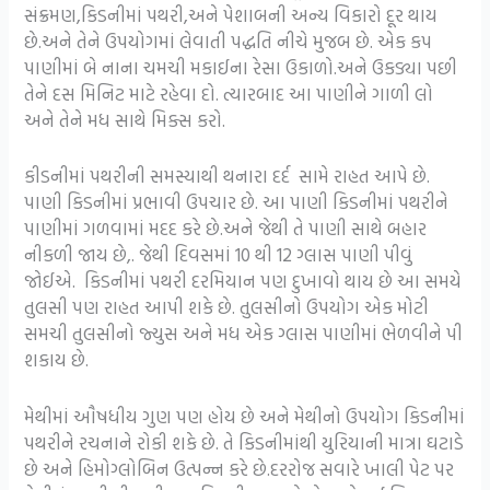
સંક્રમણ,કિડનીમાં પથરી,અને પેશાબની અન્ય વિકારો દૂર થાય
છે.અને તેને ઉપયોગમાં લેવાતી પદ્ધતિ નીચે મુજબ છે. એક કપ
પાણીમાં બે નાના ચમચી મકાઈના રેસા ઉકાળો.અને ઉકડ્યા પછી
તેને દસ મિનિટ માટે રહેવા દો. ત્યારબાદ આ પાણીને ગાળી લો
અને તેને મધ સાથે મિક્સ કરો.
કીડનીમાં પથરીની સમસ્યાથી થનારા દર્દ સામે રાહત આપે છે.
પાણી કિડનીમાં પ્રભાવી ઉપચાર છે. આ પાણી કિડનીમાં પથરીને
પાણીમાં ગળવામાં મદદ કરે છે.અને જેથી તે પાણી સાથે બહાર
નીકળી જાય છે,. જેથી દિવસમાં 10 થી 12 ગ્લાસ પાણી પીવું
જોઈએ. કિડનીમાં પથરી દરમિયાન પણ દુખાવો થાય છે આ સમયે
તુલસી પણ રાહત આપી શકે છે. તુલસીનો ઉપયોગ એક મોટી
સમચી તુલસીનો જ્યુસ અને મધ એક ગ્લાસ પાણીમાં ભેળવીને પી
શકાય છે.
મેથીમાં ઔષધીય ગુણ પણ હોય છે અને મેથીનો ઉપયોગ કિડનીમાં
પથરીને રચનાને રોકી શકે છે. તે કિડનીમાંથી યુરિયાની માત્રા ઘટાડે
છે અને હિમોગ્લોબિન ઉત્પન્ન કરે છે.દરરોજ સવારે ખાલી પેટ પર