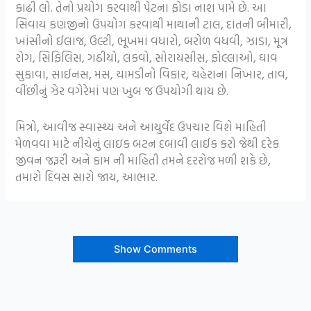
કાઢી લો. તેનો પ્રયોગ કરવાથી પેટના ફોડા નાશ પામે છે. આ
સિવાય કણજીનો ઉપયોગ કરવાથી માથાની ટાલ, દાંતની બીમારી,
ખાંસીનો ઈલાજ, ઉલ્ટી, ભૂખમાં વધારો, બરોળ વધવી, ઝાડા, મૂત્ર
રોગ, સિફિલિસ, ગઠીયો, લકવો, સોરાયસીસ, ફોલ્લાઓ, ઘાવ
સુકાવા, સાઈનસ, મસ, ચામડીનો વિકાર, ચહેરાના નિખાર, તાવ,
વીંછીનું ઝેર વગેરેમાં પણ ખુબ જ ઉપયોગી થાય છે.
મિત્રો, આવીજ સ્વાસ્થ્ય અને આયુર્વેદ ઉપચાર વિશે માહિતી
મેળવવા માટે નીચેનું લાઇક બટન દબાવી લાઈક કરો જેથી દરેક
જીવન જરૂરી અને કામ ની માહિતી તમને દરરોજ મળી શકે છે,
તમારો દિવસ સારો જાય, આભાર.
Show Comments