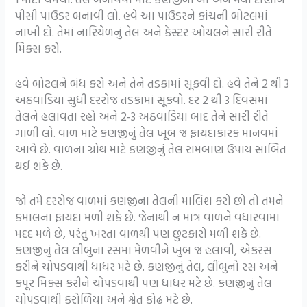
પીસી પાઉડર બનાવી લો. હવે આ પાઉડરને કાંચની બોટલમાં
નાખી દો. તેમાં નારિયેળનું તેલ અને કેસ્ટર ઓયલને સારી રીતે
મિક્સ કરો.
હવે બોટલને બંધ કરો અને તેને તડકામાં સૂકવી દો. હવે તેને 2 થી 3
અઠવાડિયા સુધી દરરોજ તડકામાં સૂકવો. દર 2 થી 3 દિવસમાં
તેલને હલાવતા રહો અને 2-3 અઠવાડિયા બાદ તેને સારી રીતે
ગાળી લો. વાળ માટે કણજીનું તેલ ખૂબ જ ફાયદાકારક માનવમાં
આવે છે. વાળના ગ્રોથ માટે કણજીનું તેલ રામબાણ ઉપાય સાબિત
થઈ શકે છે.
જો તમે દરરોજ વાળમાં કણજીના તેલની માલિશ કરો છો તો તમને
કમાલના ફાયદા મળી શકે છે. જેનાથી ન માત્ર વાળને વધારવામાં
મદદ મળે છે, પરંતુ ખરતા વાળથી પણ છુટકારો મળી શકે છે.
કણજીનું તેલ લીંબુના રસમાં મેળવીને ખુબ જ હલાવી, એકરસ
કરીને ચોપડવાથી ધાધર મટે છે. કણજીનું તેલ, લીંબુનો રસ અને
કપૂર મિક્સ કરીને ચોપડવાથી પણ ધાધર મટે છે. કણજીનું તેલ
ચોપડવાથી કરોળિયા અને શ્વેત કોઢ મટે છે.