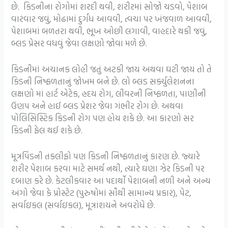
છે. કિડનીના રોગોમાં શરદી થવી, શરીરમાં સોજો ચડવો, પેશાબ
વારંવાર જવું, મોઢામાં દુર્ગંધ આવવી, ત્વચા પર ખંજવાળ આવવી,
પેશાબમાં બળતરા થવી, ભૂખ ઓછી લગાવી, વાહદારે થકી જવું,
બ્લડ પ્રેસર વધવું જેવા લક્ષણો જોવા મળે છે.
કિડનીમાં અચાનક લોહી જતું અટકી જાય અથવા ઘટી જાય તો તે
કિડની નિષ્ફળતાનું જોખમ બને છે. લો બ્લડ સર્ક્યુલેશનના
લક્ષણો માં હાર્ટ એટેક, હ્રદય રોગ, લીવરની નિષ્ફળતા, પાણીની
ઉણપ અને હાઈ બ્લડ પ્રેશર જેવા ગંભીર રોગ છે. અથવા
પોલિસિસ્ટિક કિડની રોગ પણ હોય શકે છે. આ કારણો સર
કિડની ફેલ થઈ શકે છે.
મૂત્રપિંડની તકલીફો પણ કિડની નિષ્ફળતાનું કારણ છે. જ્યારે
શરીર પેશાબ કરવા માટે સમર્થ નથી, ત્યારે ઘણા ઝેર કિડની પર
દબાણ કરે છે. કેટલીકવાર આ પદાર્થો પેશાબની નળી અને અન્ય
અંગો જેવા કે પ્રોસ્ટેટ (પુરુષોમાં સૌથી સામાન્ય પ્રકાર), પેટ,
સર્વાઇકલ (સર્વાઇકલ), મૂત્રાશયને અવરોધે છે.