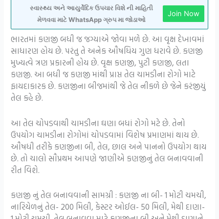
સ્વાસ્થ્ય અને આયુર્વેદિક ઉપચાર વિશે ની માહિતી
Join Now
મેળવવા માટે WhatsApp ગ્રુપ મા જોડાઓ
ભારતમાં કણજી બધી જ જગ્યાએ જોવા મળે છે. આ વૃક્ષ દેખાવમાં
સાધારણ હોય છે. પરંતુ તે અનેક ઔષધિય ગુણ ધરાવે છે. કણજી
મુખ્યત્વે ત્રણ પ્રકારની હોય છે. વૃક્ષ કણજી, પુટી કણજી, લતા
કણજી. આ બધી જ કણજી માંથી પ્રાપ્ત તેલ ચામડીના રોગો માટે
ફાયદાકારક છે. કણજીના બીજમાંથી જે તેલ નીકળે છે જેને કરંજીયું
તેલ કહે છે.
આ તેલ ચોપડવાથી ચામડીના ઘણા બધાં રોગો મટે છે. તેનો
ઉપયોગ ચામડીના રોગોમાં ચોપડવામાં વિશેષ પ્રમાણમાં થાય છે.
ઔષધી તરીકે કણજીના બી, તેલ, છાલ અને પાનનો ઉપયોગ થાય
છે. તો ચાલો સૌપ્રથમ આપણે જાણીએ કણજીનું તેલ બનાવવાની
રીત વિશે.
કણજી નું તેલ બનાવવાની સામગ્રી : કણજી ના બી- 1 મોટી ચમચી,
નારિયેળનું તેલ- 200 મિલી, કેસ્ટર ઓઈલ- 50 મિલી, મેથી દાણા-
1 મોટી ચમચી. તેલ બનાવવા માટે કણજીના બી અને મેથી દાણાને