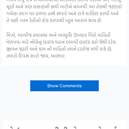
ચૂર્ણ અને ત્રણ લસણની કળી વાટીને નાખવી. આ તેલથી જકડાઈ
ગયેલા ભાગ પર હળવા હાથે સવારે અને રાત્રે માલિશ કરવી અને
તે પછી ગરમ રેતીનો શેક કરવાથી ખૂબ આરામ થાય છે.
મિત્રો, આવીજ સ્વાસ્થ્ય અને આયુર્વેદ ઉપચાર વિશે માહિતી
મેળવવા માટે નીચેનું લાઇક બટન દબાવી લાઈક કરો જેથી દરેક
જીવન જરૂરી અને કામ ની માહિતી તમને દરરોજ મળી શકે છે,
તમારો દિવસ સારો જાય, આભાર.
Show Comments