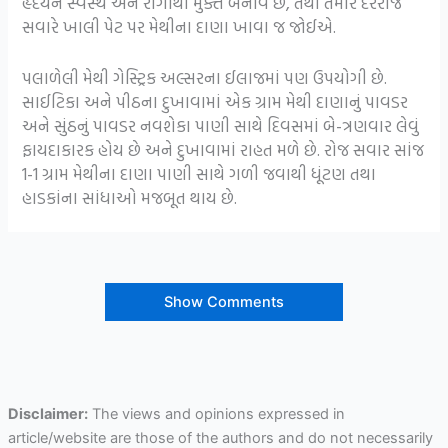
હૃદયને સ્વસ્થ અને રોગોથી મુક્ત બનાવે છે, તેથી તમારે દરરોજ
સવારે ખાલી પેટ પર મેથીના દાણા ખાવા જ જોઈએ.
પલાળેલી મેથી ગેસ્ટ્રિક અલ્સરના ઈલાજમાં પણ ઉપયોગી છે.
સાઈટિકા અને પીઠના દુખાવામાં એક ગ્રામ મેથી દાણાનું પાવડર
અને સુંઠનું પાવડર નવશેકા પાણી સાથે દિવસમાં બે-ત્રણવાર લેવું
ફાયદાકારક હોય છે અને દુખાવામાં રાહત મળે છે. રોજ સવાર સાંજ
1-1 ગ્રામ મેથીના દાણા પાણી સાથે ગળી જવાથી ધૂંટણ તથા
હાડકાંના સાંધાઓ મજબૂત થાય છે.
Show Comments
Disclaimer:
The views and opinions expressed in
article/website are those of the authors and do not necessarily