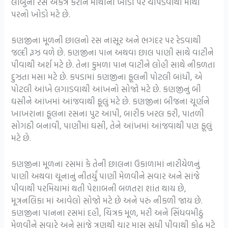
લીંબુનો રસ એકત્ર કરીને માથાના ખોડા પર ચોપડવાથી માથા
પરનો ખોડો મટે છે.
કણજીના મૂળની છાલનો રસ નાસૂર અને ભગંદર પર રેડવાથી
જલ્દી રૂઝ વળે છે. કણજીના પાન અથવા છાલ પાણી સાથે વાટીને
પીવાથી અર્શ મટે છે. તેના કુમળા પાન વાટીને લોહી સાથે નીકળતા
દુઝતા મસા મટે છે. કપડામાં કણજીના ફૂલની પોટલી બાંધી, એ
પોટલી આંખે લગાડવાથી આંખનો સોજો મટે છે. કણજીનું બી
ઘસીને આંખમાં આંજવાથી ફૂલું મટે છે. કણજીના બીજના ચૂર્ણને
ખાખરાના ફૂલના રસના પુટ આપી, બારીક ખરલ કરી, પાતળી
સોગઠી બનાવી, પાણીમાં ઘસી, તેને આંખમાં આંજવાથી પણ ફૂલું
મટે છે.
કણજીના મૂળના રસમાં કે તેની છાલના ઉકાળામાં નારીયેળનું
પાણી અથવા ચૂનાનું નીતર્યું પાણી મેળવીને સવાર અને સાંજે
પીવાથી પરમિયામાં થતી પેશાબની બળતરા શાંત થાય છે,
મૂત્રનલિકા માં આવેલો સોજો મટે છે અને પરું નીકળી જાય છે.
કણજીના પાનના રસમાં દહી, ચિત્રક મૂળ, મરી અને સિંધવમીઠું
મેળવીને સવારે અને સાંજે ત્રણથી ચાર માસ સુધી પીવાથી કોઢ મટે