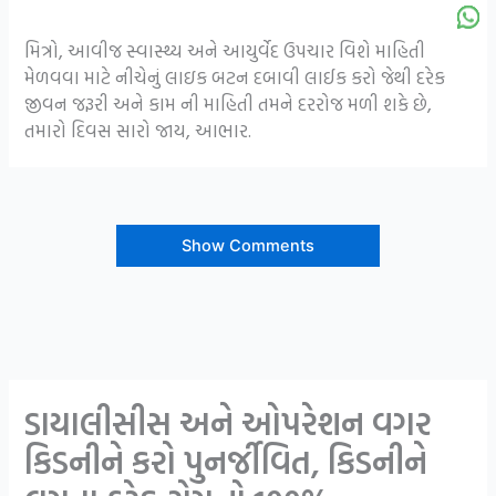
મિત્રો, આવીજ સ્વાસ્થ્ય અને આયુર્વેદ ઉપચાર વિશે માહિતી
મેળવવા માટે નીચેનું લાઇક બટન દબાવી લાઈક કરો જેથી દરેક
જીવન જરૂરી અને કામ ની માહિતી તમને દરરોજ મળી શકે છે,
તમારો દિવસ સારો જાય, આભાર.
Show Comments
ડાયાલીસીસ અને ઓપરેશન વગર
કિડનીને કરો પુનર્જીવિત, કિડનીને