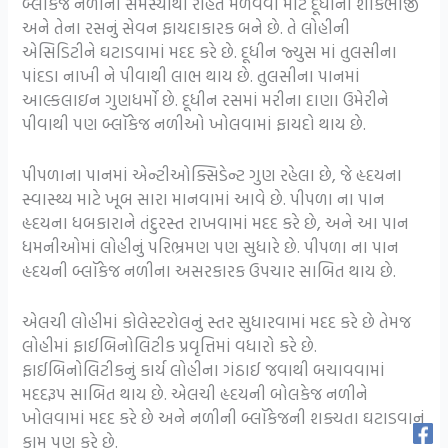
બ્લૉકેજ નળીની સમસ્યાથી રાહત મેળવવા માટે દૂધીની શાકભાજી
અને તેના રસનું સેવન ફાયદાકારક બને છે. તે લોહીની
એસિડિટીને ઘટાડવામાં મદદ કરે છે. દૂધીન જ્યુસ માં તુલસીના
પાંદડા નાખી ને પીવાથી લાભ થાય છે. તુલસીના પાનમાં
આલ્કલાઇન ગુણધર્મો છે. દૂધીન રસમાં મરીના દાણા ઉમેરીને
પીવાથી પણ બ્લૉકેજ નળીઓ ખોલવામાં ફાયદો થાય છે.
પીપળાના પાનમાં એન્ટીઓક્સિડેન્ટ ગુણ રહેલા છે, જે હૃદયના
સ્વાસ્થ્ય માટે ખૂબ સારા માનવામાં આવે છે. પીપળા ના પાન
હૃદયના ધબકારાને તંદુરસ્ત રાખવામાં મદદ કરે છે, અને આ પાન
ધમનીઓમાં લોહીનું પરિભ્રમણ પણ સુધારે છે. પીપળા ના પાન
હૃદયની બ્લૉકેજ નળીના અસરકારક ઉપચાર સાબિત થાય છે.
એલચી લોહીમાં કોલેસ્ટરોલનું સ્તર સુધારવામાં મદદ કરે છે તેમજ
લોહીમાં ફાઈબિનોલિટીક પ્રવૃત્તિમાં વધારો કરે છે.
ફાઈબિનોલિટીકનું કાર્ય લોહીના ગંઠાઈ જવાથી બચાવવામાં
મદદરૂપ સાબિત થાય છે. એલચી હૃદયની બોલકેજ નળીને
ખોલવામાં મદદ કરે છે અને નળીની બ્લૉકેજની શક્યતા ઘટાડવાનું
કામ પણ કરે છે.