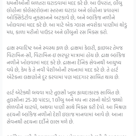
ધમનીઓની બળતરા ઘટાડવામાં મદદ કરે છે. આ ઉપરાંત, લીંબુ
લોહીના કોલેસ્ટરોલના સ્તરના ઘટાડા અને લોહીના પ્રવાહમાં
ઓક્સિડેટીવ નુકસાનને અટકાવે છે, અને બ્લૉકેજ નળીને
ખોલવામાં મદદ કરે છે. આ માટે એક ગ્લાસ નવશેકા પાણીમાં થોડું
મધ, કાળા મરીનો પાઉડર અને લીંબુનો રસ મિક્સ કરો.
દ્રાક્ષ સ્વાદિષ્ટ અને સ્વસ્થ ફળ છે. દ્રાક્ષમાં કેલરી, ફાઇબર તેમજ
વિટામિન-સી, વિટામિન-ઇ ભરપૂર માત્રામાં હોય છે. દ્રાક્ષ બ્લૉકેજ
નળીને ખોલવામાં મદદ કરે છે. દ્રાક્ષના દૈનિક સેવનથી આયુષ્ય
વધે છે, કેમ કે તે નવી પેશીઓની રચનામાં મદદ કરે છે. તે હાર્ટ
એટેકના લક્ષણોને દૂર કરવામાં પણ મદદગાર સાબિત થાય છે.
હાર્ટ એટેકથી બચવા માટે તુલસી ખૂબ ફાયદાકારક સાબિત છે.
તુલસીના 25-30 પાંદડા, 1 લીંબુ અને મધ ના રસનો થોડો જથ્થો
ભેળવીને ચાટવો, અથવા પાણી સાથે મિક્સ કરી દેવો. આ મિશ્રણ
હૃદયની બ્લૉકેજ નળીનો દેશી ઇલાજ માનવામાં આવે છે. આના
સેવનથી હ્રદયના દર્દીને લાભ મળે છે.