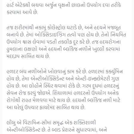
હાર્ટ એટેકથી બચવા અર્જુન વૃક્ષની છાલનો ઉપયોગ દવા તરીકે
કરવામાં આવે છે.
તજ શરીરમાંથી નકામું કોલેસ્ટ્રોલ ઘટાડે છે, અને હૃદયને મજબૂત
બનાવે છે. તેમાં ઓક્સિડાઇઝિંગ તત્વો પણ હોય છે. તેનો નિયમિત
ઉપયોગ શ્વાસ લેવામાં પડતી તકલીફ દૂર કરે છે. તજ હૃદયરોગના
હુમલાના લક્ષણો અને હૃદયની બ્લૉકેજ નળીને ખુલ્લી કરવામાં
મદદરૂપ સાબિત થાય છે.
હળદર બંધ નળીઓને ખોલવાનું કામ કરે છે. હળદરમાં કર્ક્યુમિન
હોય છે, તેમા એન્ટીઓક્સિડેન્ટ અને એન્ટી-ઇન્ફ્લેમેટરી ગુણ
હોય છે. આ લોહીને સ્થિર થવામાં રોકે છે. ગરમ દૂધમાં હળદરનું
સેવન રોજ કરવું જોઇએ. શિયાળામાં હળદરનો ઉપયોગ અનેક
રોગોથી રાહત મેળવવા માટે થાય છે. હૃદયની બ્લૉકેજ નળી માટે
આ ઘરેલું ઉપચાર ફાયદેમંદ સાબિત થાય છે.
લીંબુ એ વિટામિન-સીમાં સમૃદ્ધ એક શક્તિશાળી
એન્ટીઓક્સિડેન્ટ છે. તે બ્લડ પ્રેશરને સુધારવામાં, અને