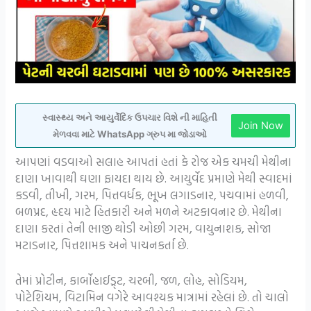
સ્વાસ્થ્ય અને આયુર્વેદિક ઉપચાર વિશે ની માહિતી
Join Now
મેળવવા માટે WhatsApp ગ્રુપ મા જોડાઓ
આપણાં વડવાઓ સલાહ આપતાં હતાં કે રોજ એક ચમચી મેથીના
દાણા ખાવાથી ઘણા ફાયદા થાય છે. આયુર્વેદ પ્રમાણે મેથી સ્વાદમાં
કડવી, તીખી, ગરમ, પિત્તવર્ધક, ભૂખ લગાડનાર, પચવામાં હળવી,
બળપ્રદ, હૃદય માટે હિતકારી અને મળને અટકાવનાર છે. મેથીના
દાણા કરતાં તેની ભાજી થોડી ઓછી ગરમ, વાયુનાશક, સોજા
મટાડનાર, પિત્તશામક અને પાચનકર્તા છે.
તેમાં પ્રોટીન, કાર્બોહાઈડ્ર્ટ, ચરબી, જળ, લોહ, સોડિયમ,
પોટેશિયમ, વિટામિન વગેરે આવશ્યક માત્રામાં રહેલાં છે. તો ચાલો