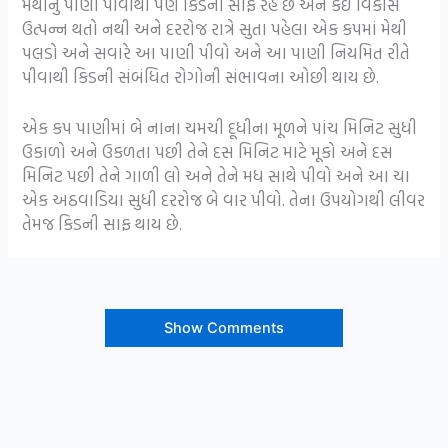
મેથીનું પાણી પીવાથી પણ કિડની સાફ રહે છે અને કઈ વિકાસ
ઉત્પન્ન થતો નથી અને દરરોજ રાત્રે સુતા પહેલા એક કપમાં મેથી
પલડો અને સવારે આ પાણી પીવો અને આ પાણી નિયમિત રીતે
પીવાથી કિડની સંબંધિત રોગોની સંભાવના ઓછી થાય છે.
એક કપ પાણીમાં બે નાના ચમચી દૂધીના મૂળને પાંચ મિનિટ સુધી
ઉકાળો અને ઉકળતા પછી તેને દસ મિનિટ માટે મૂકો અને દસ
મિનિટ પછી તેને ગાળી લો અને તેને મધ સાથે પીવો અને આ ચા
એક અઠવાડિયા સુધી દરરોજ બે વાર પીવો. તેના ઉપયોગથી લીવર
તેમજ કિડની સાફ થાય છે.
Show Comments