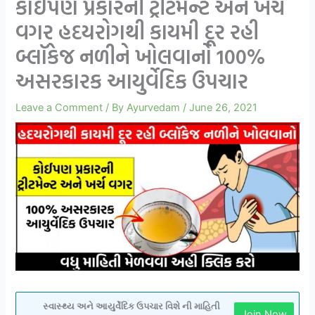
કોઈપણ પ્રકારની ટ્રીટમેન્ટ અને ખર્ચ
વગર હદયરોગથી કાયમી દૂર રહી
બ્લૉકેજ નળીને ખોલવાનો 100%
અસરકારક આયુર્વેદિક ઉપચાર
Leave a Comment
/ By
Ayurvedam
/
June 26, 2021
સ્વાસ્થ્ય અને આયુર્વેદિક ઉપચાર વિશે ની માહિતી
Join Now