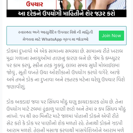
સ્વાસ્થ્ય અને આયુર્વેદિક ઉપચાર વિશે ની માહિતી
Join Now
મેળવવા માટે WhatsApp ગ્રુપ મા જોડાઓ
ડોકમાં દુખાવો એ એક સામાન્ય સમસ્યા છે. સામાન્ય રીતે ખરાબ
મુદ્રા ગળાના સ્નાયુઓમાં તાણનું કારણ બને છે. જેમ કે કમ્પ્યુટર
પર કામ કરવું, સ્ક્રીન તરફ ઝુકવું, લાંબા સમય સુધી મોબાઈલમાં
જોવું , સૂતી વખતે ઉચા ઓશીકાનો ઉપયોગ કરવો વગેરે. આજે
અમે તમને ડોક ના દુખાવા અને રકતરક મટેના ઘરેલુ ઉપચાર વિશે
જણાવીશું.
ડોક અકડાઇ જવા પર સિંધવ મીઠું ઘણુ ફાયદાકારક હોય છે. તેના
ઉપયોગ માટે ટબમાં હુંફાળુ પાણી ભરો અને તેમાં ૨ કપ સિંધવ મીઠું
નાંખો. ૧૫ થી ૨૦ મિનીટ માટે જળમાં પોતાની ડોકને એવી રીતે
સેટ કરો કે ડોક પર પાણીનો શેક મળતો રહે. તેનાથી ડોકને ઝડપી
આરામ મળશે. તેલની મસાજ કરવાથી માંસપેશિઓને આરામ મળે