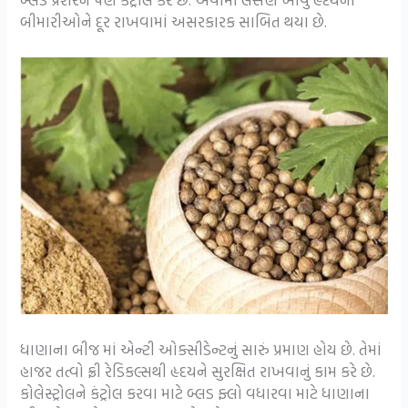
બીમારીઓને દૂર રાખવામાં અસરકારક સાબિત થયા છે.
ધાણાના બીજ માં એન્ટી ઓક્સીડેન્ટનું સારું પ્રમાણ હોય છે. તેમાં
હાજર તત્વો ફ્રી રેડિકલ્સથી હૃદયને સુરક્ષિત રાખવાનું કામ કરે છે.
કોલેસ્ટ્રોલને કંટ્રોલ કરવા માટે બ્લડ ફ્લો વધારવા માટે ધાણાના