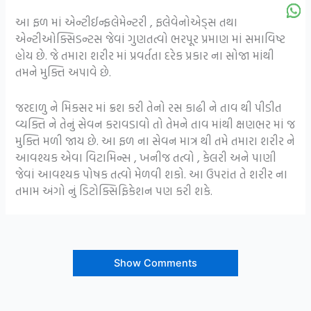
આ ફળ માં એન્ટીઈન્ફલેમેન્ટરી , ફલેવેનોએડ્સ તથા
એન્ટીઓક્સિડન્ટસ જેવાં ગુણતત્વો ભરપૂર પ્રમાણ માં સમાવિષ્ટ
હોય છે. જે તમારા શરીર માં પ્રવર્તતા દરેક પ્રકાર ના સોજા માંથી
તમને મુક્તિ અપાવે છે.
જરદાળુ ને મિકસર માં ક્રશ કરી તેનો રસ કાઢી ને તાવ થી પીડીત
વ્યક્તિ ને તેનું સેવન કરાવડાવો તો તેમને તાવ માંથી ક્ષણભર માં જ
મુક્તિ મળી જાય છે. આ ફળ ના સેવન માત્ર થી તમે તમારા શરીર ને
આવશ્યક એવા વિટામિન્સ , ખનીજ તત્વો , કેલરી અને પાણી
જેવાં આવશ્યક પોષક તત્વો મેળવી શકો. આ ઉપરાંત તે શરીર ના
તમામ અંગો નું ડિટોક્સિફિકેશન પણ કરી શકે.
Show Comments