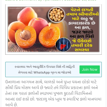
સ્વાસ્થ્ય અને આયુર્વેદિક ઉપચાર વિશે ની માહિતી
Join Now
મેળવવા માટે WhatsApp ગ્રુપ મા જોડાઓ
ઉનાળાના આગમન સાથે, બાળકો અને પુખ્ત વયના લોકો માટે
સૌથી પ્રિય મોસમ આવે છે જ્યારે તમે વિવિધ પ્રકારના ફળો અને
તેનાં રસ ઝરતાં ફળોની સ્વરૂપમાં પુષ્કળ કુદરતી વિટામિનનો
આનંદ લઈ શકો છો. જરદાળુ એક ખૂબ જ સ્વાદિષ્ટ ફળો માનવામાં
આવે છે.