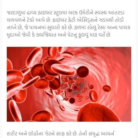
જરદાળુમાં દ્રાવ્ય ફાઇબર સ્ટૂલમાં બલ્ક ઉમેરીને સ્વસ્થ આંતરડા
ચળવળને ટેકો આપે છે. ફાઈબર ફેટી એસિડ્સને ઝડપથી તોડી
નાખે છે, જે પાચનમાં સુધારો કરે છે. ફળમાં રહેલું રેસા અન્ય પાચક
મુદ્દાઓ જેવી કે કબજિયાત અને પેટનું ફૂલવું પણ વર્તે છે.
શરીર અને લોહીના ઝેરને સાફ કરે છે. તેની સમૃદ્ધ આયર્ન