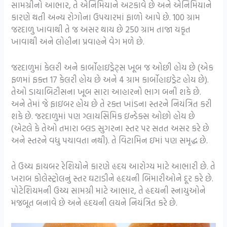
સામગ્રીનો આભાર, તે એનિમિયાને અટકાવે છે અને એનિમિયાને
કારણે થતી અન્ય રોગોના ઉપચારમાં ફાળો આપે છે. 100 ગ્રામ
જરદાળુ ખાવાથી તે જ અસર થાય છે 250 ગ્રામ તાજા યકૃત
ખાવાથી અને લોહીના પ્રવાહને વેગ મળે છે.
જરદાળુમાં કેલરી અને કાર્બોહાઇડ્રેટ્સ ખૂબ જ ઓછી હોય છે (એક
ફળમાં ફક્ત 17 કેલરી હોય છે અને 4 ગ્રામ કાર્બોહાઇડ્રેટ હોય છે).
તેઓ ડાયાબિટીસના ખૂબ સારા આહારનો ભાગ બની શકે છે.
અને તેમાં જે ફાઇબર હોય છે તે રક્ત ખાંડના સ્તરને નિયંત્રિત કરી
શકે છે. જરદાળુમાં પણ ગ્લાયસિમિક ઇન્ડેક્સ ઓછો હોય છે
(એટલે ​​કે તેઓ તમારા બ્લડ સુગરના સ્તર પર સતત અસર કરે છે
અને સ્તરને વધુ પચાવતા નથી). તે વિટામિન ઇમાં પણ સમૃદ્ધ છે.
તે ઉચ્ચ ફાયબર રેશિયોને કારણે હૃદય આરોગ્ય માટે આભારી છે. તે
ખરાબ કોલેસ્ટ્રોલનું સ્તર ઘટાડીને હૃદયની બિમારીઓને દૂર કરે છે.
પોટેશિયમની ઉચ્ચ સામગ્રી માટે આભાર, તે હૃદયની સ્નાયુઓને
મજબૂત બનાવે છે અને હૃદયની લયને નિયંત્રિત કરે છે.