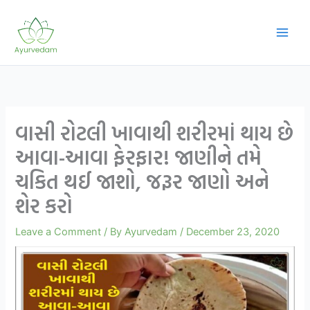
Skip
to
content
વાસી રોટલી ખાવાથી શરીરમાં થાય છે
આવા-આવા ફેરફાર! જાણીને તમે
ચકિત થઈ જાશો, જરૂર જાણો અને
શેર કરો
Leave a Comment
/ By
Ayurvedam
/
December 23, 2020