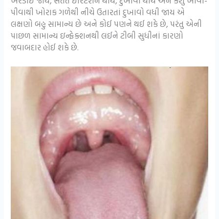
ખરડાઈ જાય, સતત ઇરિટેશન થાય, દુખાવો થાય અને કશું ખાવા-
પીવાથી ખોરાક ગળેથી નીચે ઉતારતાં દુખાવો વધી જાય એ
લક્ષણો બહુ સામાન્ય છે અને કોઈ પણને થઈ શકે છે, પરંતુ એની
પાછળ સામાન્ય ઇન્ફેક્શનથી લઈને ટીબી સુધીનાં કારણો
જવાબદાર હોઈ શકે છે.