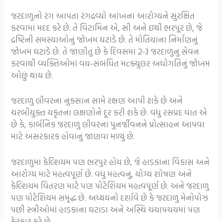
જરદાળુનો રંગ આપતા રંગદ્રવ્યો આંખના આરોગ્યને સુરક્ષિત
કરવામાં મદદ કરે છે. તે વિટામિન એ, સી અને ઇથી ભરપૂર છે, જે
દ્રષ્ટિની સમસ્યાઓનું જોખમ ઘટાડે છે. તે મોતિયાના નિર્માણનું
જોખમ ઘટાડે છે. તે જાણીતું છે કે દિવસમાં 2-3 જરદાળુનું સેવન
કરવાથી વ્યક્તિઓમાં વય-સંબંધિત મcક્યુલર અધોગતિનું જોખમ
ઓછું થાય છે.
જરદાળુ લીવરના નુકસાન સામે રક્ષણ આપી શકે છે અને
ચરબીયુક્ત યકૃતના લક્ષણોને દૂર કરી શકે છે. વધુ રસપ્રદ વાત એ
છે કે, કાર્બનિક જરદાળુ લીવરના પુનર્જીવનને પ્રોત્સાહન આપવા
માટે અસરકારક હોવાનું જાણવા મળ્યું છે.
જરદાળુમાં કેલ્શિયમ પણ ભરપુર હોય છે, જે હાડકાંના વિકાસ અને
આરોગ્ય માટે મહત્વપૂર્ણ છે. વધુ મહત્વનુ, યોગ્ય શોષણ અને
કેલ્શિયમ વિતરણ માટે પણ પોટેશિયમ મહત્વપૂર્ણ છે. અને જરદાળુ
પણ પોટેશિયમ સમૃદ્ધ છે. અધ્યયનો દર્શાવે છે કે જરદાળુ મેનોપોઝ
પછી સ્ત્રીઓમાં હાડકાંના ઘટાડા અને અસ્થિ ચયાપચયમાં પણ
ફેરફાર કરે છે.