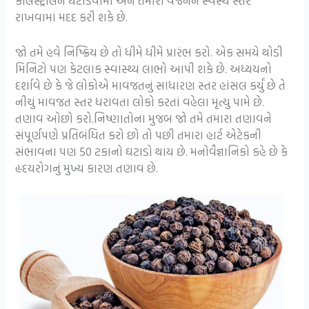
કોલેસ્ટ્રોલને ઘટાડવામાં અને તમારા વજનને સ્વસ્થ સ્તરે
રાખવામાં મદદ કરી શકે છે.
જો તમે હવે નિષ્ક્રિય છે તો ધીમે ધીમે પ્રારંભ કરો. એક સમયે થોડી
મિનિટો પણ કેટલાક સ્વાસ્થ્ય લાભો આપી શકે છે. અધ્યયનો
દર્શાવે છે કે જે લોકોએ માવજતનું સાધારણ સ્તર હાંસલ કર્યું છે તે
નીચું માવજત સ્તર ધરાવતા લોકો કરતાં વહેલા મૃત્યુ પામે છે.
તણાવ ઓછો કરો.નિષ્ણાતોના મુજબ જો તમે તમારા તણાવને
સંપૂર્ણપણે પ્રતિબંધિત કરો છો તો પછી તમારા હાર્ટ એટેકની
સંભાવના પણ 50 ટકાનો ઘટાડો થાય છે. મનોવૈજ્ઞાનિકો કહે છે કે
હૃદયરોગનું મુખ્ય કારણ તણાવ છે.