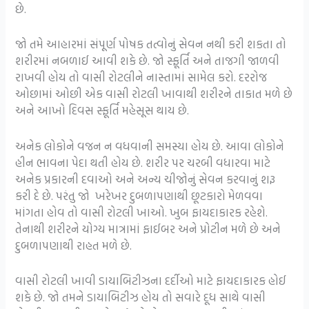
છે.
જો તમે આહારમાં સંપૂર્ણ પોષક તત્વોનું સેવન નથી કરી શકતા તો
શરીરમાં નબળાઈ આવી શકે છે. જો સ્ફૂર્તિ અને તાજગી જાળવી
રાખવી હોય તો વાસી રોટલીને નાસ્તામાં સામેલ કરો. દરરોજ
ઓછામાં ઓછી એક વાસી રોટલી ખાવાથી શરીરને તાકાત મળે છે
અને આખો દિવસ સ્ફૂર્તિ મહેસૂસ થાય છે.
અનેક લોકોને વજન ન વધવાની સમસ્યા હોય છે. આવા લોકોને
હીન ભાવના પેદા થતી હોય છે. શરીર પર ચરબી વધારવા માટે
અનેક પ્રકારની દવાઓ અને અન્ય ચીજોનું સેવન કરવાનું શરૂ
કરી દે છે. પરંતુ જો ખરેખર દુબળાપણાથી છૂટકારો મેળવવા
માંગતા હોવ તો વાસી રોટલી ખાઓ. ખુબ ફાયદાકારક રહેશે.
તેનાથી શરીરને યોગ્ય માત્રામાં ફાઈબર અને પ્રોટીન મળે છે અને
દુબળાપણાથી રાહત મળે છે.
વાસી રોટલી ખાવી ડાયાબિટીઝના દર્દીઓ માટે ફાયદાકારક હોઈ
શકે છે. જો તમને ડાયાબિટીઝ હોય તો સવારે દૂધ સાથે વાસી