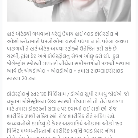
હાર્ટ એટેકથી બચવાનો ઘરેલું ઉપાય હાઈ બ્લડ કોલેસ્ટ્રોલ ને
ઓછો કરો.તમારી ધમનીઓમાં ચરબી વધવા ન દો. વહેલા અથવા
પાછળથી તે હાર્ટ એટેક અથવા સ્ટ્રોકને ઉત્તેજિત કરી શકે છે.
ચરબી, ટ્રાંસ ફેટ અને કોલેસ્ટ્રોલનું સેવન ઓછું કરો છો. કુલ
કોલેસ્ટ્રોલ સ્કોરની ગણતરી નીચેના સમીકરણોની મદદથી કરવામાં
આવે છે: એચડીએલ + એલડીએલ + તમારા ટ્રાઇગ્લાઇસેરાઇડ
સ્તરના 20 ટકા.
કોલેસ્ટ્રોલનું સ્તર 130 મિલિગ્રામ / ડીએલ સુધી રાખવું જોઈએ. જો
યકૃતમાં કોલેસ્ટ્રોલના ઉચ્ચ સ્તરથી પીડાતા હો તો તેને ઘટાડવા
માટે તમારા ડોકટરની સલાહ પર દવાઓ લઈ શકો છો. રોજ
શારીરિક રૂપથી સક્રિય રહો. રોજ શારીરિક રીતે સક્રિય રહો.
અધ્યયનોએ દર્શાવ્યું છે કે દર અઠવાડિયે ઓછામાં ઓછી 150
મિનિટ મધ્યમ-તીવ્રતાની શારીરિક પ્રવૃત્તિ બ્લડ પ્રેશર નીચા