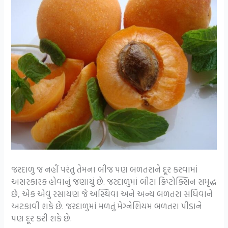
જરદાળુ જ નહીં પરંતુ તેમના બીજ પણ બળતરાને દૂર કરવામાં
અસરકારક હોવાનું જણાયું છે. જરદાળુમાં બીટા ક્રિપ્ટોક્સિન સમૃદ્ધ
છે, એક એવું રસાયણ જે અસ્થિવા અને અન્ય બળતરા સંધિવાને
અટકાવી શકે છે. જરદાળુમાં મળતું મેગ્નેશિયમ બળતરા પીડાને
પણ દૂર કરી શકે છે.