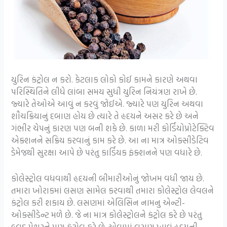
યુરિન કંટ્રોલ ન કરો. કેટલાક લોકો કોઈ કામને કારણે અથવા
પરિસ્થિતિને લીધે લાંબા સમય સુધી યુરિન નિયંત્રણ રાખે છે.
જ્યારે તેઓએ આવું ન કરવું જોઈએ. જ્યારે પણ યુરિન અથવા
શૌચક્રિયાનું દબાણ હોય છે ત્યારે તે હૃદયને અસર કરે છે અને
ગંભીર ચેપનું કારણ પણ બની શકે છે. કાળા મરી કોર્ડિયોપ્રોટેક્ટિવ
એક્શનને સક્રિય કરવાનું કામ કરે છે. આ ના માત્ર ઓક્સીડેટિવ
ડેમેજથી સુરક્ષા આપે છે પરંતુ કાર્ડિયક ફંક્શનને પણ વધારે છે.
કોલેસ્ટ્રોલ વધવાથી હૃદયની બીમારીઓનું જોખમ વધી જાય છે.
તમારા ખોરાકમાં લસણ સામેલ કરવાથી તમારા કોલેસ્ટ્રોલ લેવલને
કંટ્રોલ કરી શકાય છે. લસણમાં એલિસિન નામનુ એન્ટી-
ઓક્સીડેન્ટ મળે છે. જે ના માત્ર કોલેસ્ટ્રોલને કંટ્રોલ કરે છે પરંતુ
બ્લડ પ્રેશરને પણ કંટ્રોલ કરે છે. એવામાં લસણ ખાવું હૃદયની