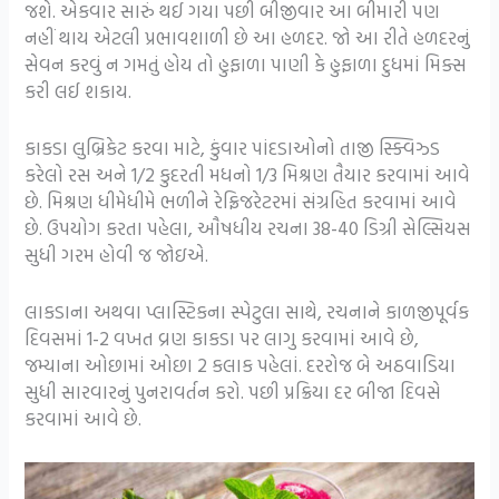
જશે. એકવાર સારું થઈ ગયા પછી બીજીવાર આ બીમારી પણ
નહીં થાય એટલી પ્રભાવશાળી છે આ હળદર. જો આ રીતે હળદરનું
સેવન કરવું ન ગમતું હોય તો હુફાળા પાણી કે હુફાળા દુધમાં મિક્સ
કરી લઈ શકાય.
કાકડા લુબ્રિકેટ કરવા માટે, કુંવાર પાંદડાઓનો તાજી સ્ક્વિઝ્ડ
કરેલો રસ અને 1/2 કુદરતી મધનો 1/3 મિશ્રણ તૈયાર કરવામાં આવે
છે. મિશ્રણ ધીમેધીમે ભળીને રેફ્રિજરેટરમાં સંગ્રહિત કરવામાં આવે
છે. ઉપયોગ કરતા પહેલા, ઔષધીય રચના 38-40 ડિગ્રી સેલ્સિયસ
સુધી ગરમ હોવી જ જોઇએ.
લાકડાના અથવા પ્લાસ્ટિકના સ્પેટુલા સાથે, રચનાને કાળજીપૂર્વક
દિવસમાં 1-2 વખત વ્રણ કાકડા પર લાગુ કરવામાં આવે છે,
જમ્યાના ઓછામાં ઓછા 2 કલાક પહેલાં. દરરોજ બે અઠવાડિયા
સુધી સારવારનું પુનરાવર્તન કરો. પછી પ્રક્રિયા દર બીજા દિવસે
કરવામાં આવે છે.