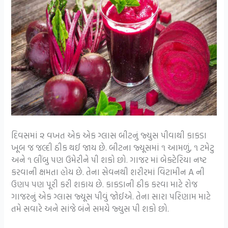
દિવસમાં ૨ વખત એક એક ગ્લાસ બીટનું જ્યુસ પીવાથી કાકડા
ખૂબ જ જલ્દી ઠીક થઈ જાય છે. બીટના જ્યૂસમાં ૧ આમળું, ૧ ટમેટુ
અને ૧ લીંબુ પણ ઉમેરીને પી શકો છો. ગાજર માં બેક્ટેરિયા નષ્ટ
કરવાની ક્ષમતા હોય છે. તેના સેવનથી શરીરમાં વિટામીન A ની
ઉણપ પણ પૂરી કરી શકાય છે. કાકડાની ઠીક કરવા માટે રોજ
ગાજરનું એક ગ્લાસ જ્યૂસ પીવું જોઈએ. તેના સારા પરિણામ માટે
તમે સવારે અને સાંજે બંને સમયે જ્યુસ પી શકો છો.