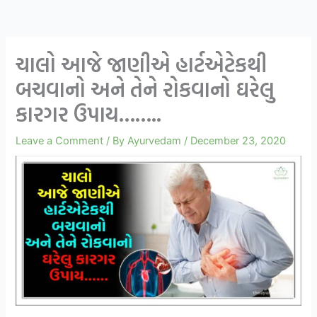
ચાલો આજે જાણીએ હાર્ટએટેકથી
બચવાનો અને તેને રોકવાનો ઘરેલુ
કારગર ઉપાય……..
Leave a Comment
/ By
Ayurvedam
/
December 23, 2020