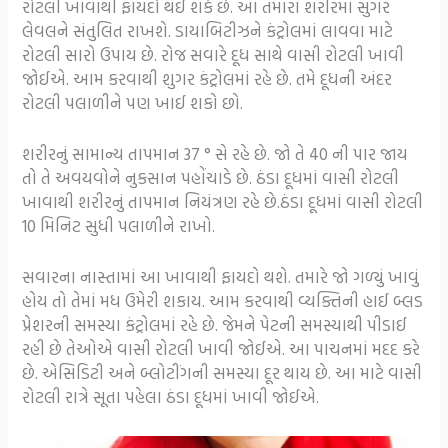
રોટલી ખાવાથી ફાયદો થઈ શકે છે. આ તમારા શરીરમાં સુગર
લેવલને સંતુલિત રાખશે. ડાયાબિટીઝને કંટ્રોલમાં લાવવા માટે
રોટલી સારો ઉપાય છે. રોજ સવારે દૂધ સાથે વાસી રોટલી ખાવી
જોઈએ. આમ કરવાથી શુગર કંટ્રોલમાં રહે છે. તમે દૂધની અંદર
રોટલી પલાળીને પણ ખાઈ શકો છો.
શરીરનું સામાન્ય તાપમાન 37 ° સે રહે છે. જો તે 40 ની પાર જાય
તો તે અવયવોને નુકસાન પહોંચાડે છે. ઠંડા દૂધમાં વાસી રોટલી
ખાવાથી શરીરનું તાપમાન નિયંત્રણ રહે છે.ઠંડા દૂધમાં વાસી રોટલી
10 મિનિટ સુધી પલાળીને રાખો.
સવારના નાસ્તામાં આ ખાવાથી ફાયદો થશે. તમારે જો ગળ્યું ખાવું
હોય તો તેમાં મધ ઉમેરી શકાય. આમ કરવાથી વ્યક્તિની હાઈ બ્લડ
પ્રેશરની સમસ્યા કંટ્રોલમાં રહે છે. જેમને પેટની સમસ્યાથી પીડાઈ
રહી છે તેઓએ વાસી રોટલી ખાવી જોઈએ. આ પાચનમાં મદદ કરે
છે. એસિડિટી અને બ્લોટીંગની સમસ્યા દૂર થાય છે. આ માટે વાસી
રોટલી રાત્રે સૂતા પહેલા ઠંડા દૂધમાં ખાવી જોઈએ.