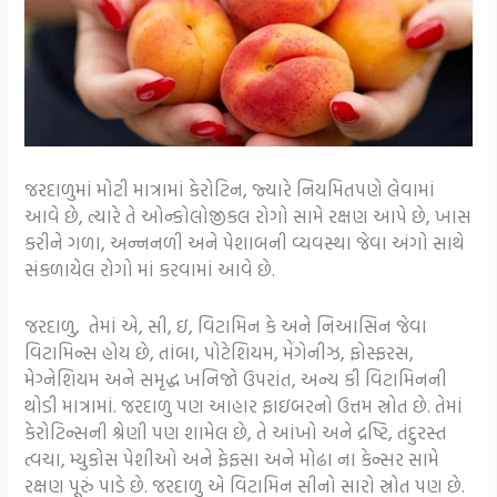
જરદાળુમાં મોટી માત્રામાં કેરોટિન, જ્યારે નિયમિતપણે લેવામાં
આવે છે, ત્યારે તે ઓન્કોલોજીકલ રોગો સામે રક્ષણ આપે છે, ખાસ
કરીને ગળા, અન્નનળી અને પેશાબની વ્યવસ્થા જેવા અંગો સાથે
સંકળાયેલ રોગો માં કરવામાં આવે છે.
જરદાળુ, તેમાં એ, સી, ઇ, વિટામિન કે અને નિઆસિન જેવા
વિટામિન્સ હોય છે, તાંબા, પોટેશિયમ, મેંગેનીઝ, ફોસ્ફરસ,
મેગ્નેશિયમ અને સમૃદ્ધ ખનિજો ઉપરાંત, અન્ય કી વિટામિનની
થોડી માત્રામાં. જરદાળુ પણ આહાર ફાઇબરનો ઉત્તમ સ્રોત છે. તેમાં
કેરોટિન્સની શ્રેણી પણ શામેલ છે, તે આંખો અને દ્રષ્ટિ, તંદુરસ્ત
ત્વચા, મ્યુકોસ પેશીઓ અને ફેફસા અને મોઢા ના કેન્સર સામે
રક્ષણ પૂરું પાડે છે. જરદાળુ એ વિટામિન સીનો સારો સ્રોત પણ છે.