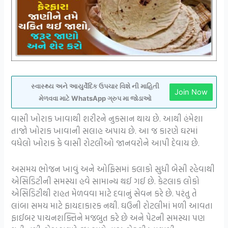
સ્વાસ્થ્ય અને આયુર્વેદિક ઉપચાર વિશે ની માહિતી
Join Now
મેળવવા માટે WhatsApp ગ્રુપ મા જોડાઓ
વાસી ખોરાક ખાવાથી શરીરને નુકસાન થાય છે. આથી હંમેશા
તાજો ખોરાક ખાવાની સલાહ અપાય છે. આ જ કારણે ઘરમાં
વધેલો ખોરાક કે વાસી રોટલીઓ જાનવરોને આપી દેવાય છે.
અસમય ભોજન ખાવું અને ઓફિસમાં કલાકો સુધી બેસી રહેવાથી
એસિડિટીની સમસ્યા હવે સામાન્ય થઈ ગઈ છે. કેટલાક લોકો
એસિડિટીથી રાહત મેળવવા માટે દવાનું સેવન કરે છે. પરંતુ તે
લાંબા સમય માટે ફાયદાકારક નથી. ઘઉની રોટલીમાં મળી આવતા
ફાઈબર પાચનશક્તિને મજબુત કરે છે અને પેટની સમસ્યા પણ