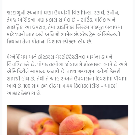
જરદાળુની રચનામાં ઘણા ઉપયોગી વિટામિન્સ, સ્ટાર્ચ, ટેનીન,
તેમજ એસિડના ત્રણ પ્રકારો શામેલ છે – ટાર્ટિક, મલિક અને
સાઇટ્રિક. આ ઉપરાંત, તેમાં હાડપિંજર સિસ્ટમ મજબૂત બનાવવા
માટે જરૂરી ક્ષાર અને ખનિજો શામેલ છે. દરેક ટ્રેસ એલિમેન્ટની
ક્રિયાના તેના પોતાના વિશાળ સ્પેક્ટ્રમ હોય છે.
મેગ્નેશિયમ અને ફોસ્ફરસ ગેસ્ટ્રોઇંટેસ્ટીનલ માર્ગના કામને
નિયંત્રિત કરે છે, પોષક તત્વોના જોડાણને પ્રોત્સાહન આપે છે અને
એસિડિટીને સામાન્ય બનાવે છે. તાજા જરદાળુમાં ઓછી કેલરી
સામગ્રી હોય છે, તેથી તે આહાર અને ઉપવાસના દિવસોમાં પીવામાં
આવે છે. 100 ગ્રામ ફળ દીઠ માત્ર 44 કિલોકલોરીઝ – આદર્શ
આહાર કેહવાય છે.