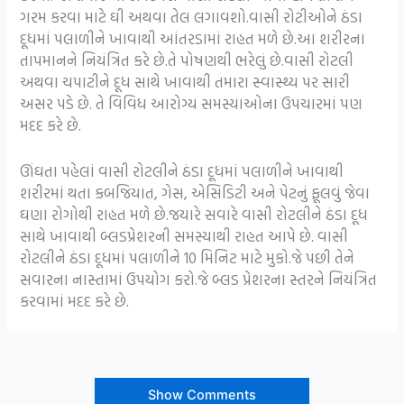
ગરમ કરવા માટે ઘી અથવા તેલ લગાવશો.વાસી રોટીઓને ઠંડા
દૂધમાં પલાળીને ખાવાથી આંતરડામાં રાહત મળે છે.આ શરીરના
તાપમાનને નિયંત્રિત કરે છે.તે પોષણથી ભરેલું છે.વાસી રોટલી
અથવા ચપાટીને દૂધ સાથે ખાવાથી તમારા સ્વાસ્થ્ય પર સારી
અસર પડે છે. તે વિવિધ આરોગ્ય સમસ્યાઓના ઉપચારમાં પણ
મદદ કરે છે.
ઊંઘતા પહેલાં વાસી રોટલીને ઠંડા દૂધમાં પલાળીને ખાવાથી
શરીરમાં થતા કબજિયાત, ગેસ, એસિડિટી અને પેટનું ફૂલવું જેવા
ઘણા રોગોથી રાહત મળે છે.જયારે સવારે વાસી રોટલીને ઠંડા દૂધ
સાથે ખાવાથી બ્લડપ્રેશરની સમસ્યાથી રાહત આપે છે. વાસી
રોટલીને ઠંડા દૂધમાં પલાળીને 10 મિનિટ માટે મુકો.જે પછી તેને
સવારના નાસ્તામાં ઉપયોગ કરો.જે બ્લડ પ્રેશરના સ્તરને નિયંત્રિત
કરવામાં મદદ કરે છે.
Show Comments