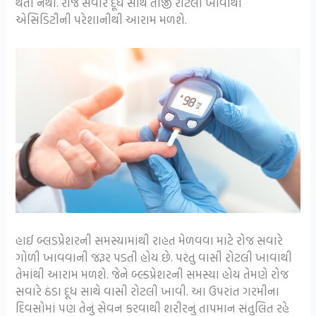
થતી નથી. રોજ સવારે દૂધ સાથે તાજી રોટલી ખાવાથી
એસિડિટીની પરેશાનીથી આરામ મળશે.
હાઈ બ્લડપ્રેશરની સમસ્યામાંથી રાહત મેળવવા માટે રોજ સવારે
ગોળી ખાવવાની જરૂર પડતી હોય છે. પરંતુ વાસી રોટલી ખાવાથી
તેમાંથી આરામ મળશે. જેને બ્લ્ડપ્રેશરની સમસ્યા હોય તેમણે રોજ
સવારે ઠંડા દૂધ સાથે વાસી રોટલી ખાવી. આ ઉપરાંત ગરમીના
દિવસોમાં પણ તેનું સેવન કરવાથી શરીરનું તાપમાન સંતુલિત રહે