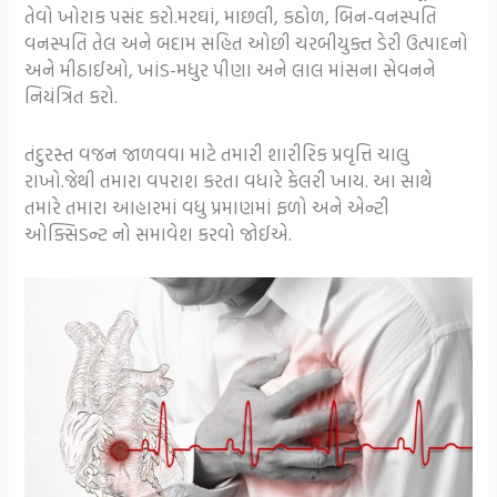
તેવો ખોરાક પસંદ કરો.મરઘાં, માછલી, કઠોળ, બિન-વનસ્પતિ
વનસ્પતિ તેલ અને બદામ સહિત ઓછી ચરબીયુક્ત ડેરી ઉત્પાદનો
અને મીઠાઈઓ, ખાંડ-મધુર પીણા અને લાલ માંસના સેવનને
નિયંત્રિત કરો.
તંદુરસ્ત વજન જાળવવા માટે તમારી શારીરિક પ્રવૃત્તિ ચાલુ
રાખો.જેથી તમારા વપરાશ કરતા વધારે કેલરી ખાય. આ સાથે
તમારે તમારા આહારમાં વધુ પ્રમાણમાં ફળો અને એન્ટી
ઓક્સિડન્ટ નો સમાવેશ કરવો જોઈએ.