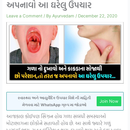
અપનાવો આ ઘરેલુ ઉપચાર
Leave a Comment
/ By
Ayurvedam
/
December 22, 2020
સ્વાસ્થ્ય અને આયુર્વેદિક ઉપચાર વિશે ની માહિતી
Join Now
મેળવવા માટે WhatsApp ગ્રુપ મા જોડાઓ
આજકાલ કોઈપણ સિઝન હોય ગળા સંબંધી સમસ્યાઓ
મોટાભાગના લોકોને સતાવતી હોય છે. આ સાથે જ્યારે ગળું