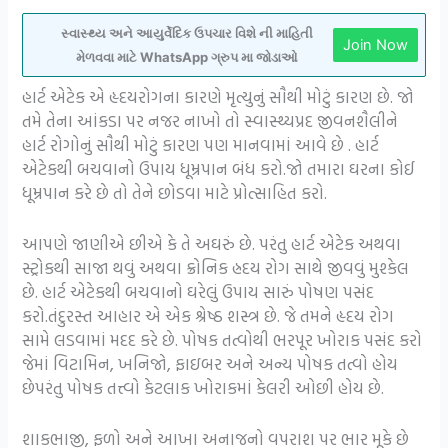
સ્વાસ્થ્ય અને આયુર્વેદિક ઉપચાર વિશે ની માહિતી
Join Now
મેળવવા માટે WhatsApp ગ્રુપ મા જોડાઓ
હાર્ટ એટેક એ હૃદયરોગના કારણે મૃત્યુનું સૌથી મોટું કારણ છે. જો
તમે તેના આંકડા પર નજર નાખો તો સ્વાસ્થ્યપ્રદ જીવનશૈલીને
હાર્ટ રોગોનું સૌથી મોટું કારણ પણ માનવામાં આવે છે . હાર્ટ
એટેકથી બચવાનો ઉપાય ધૂમ્રપાન બંધ કરો.જો તમારા ઘરના કોઈ
ધૂમ્રપાન કરે છે તો તેને છોડવા માટે પ્રોત્સાહિત કરો.
આપણે જાણીએ છીએ કે તે અઘરું છે. પરંતુ હાર્ટ એટેક અથવા
સ્ટ્રોકથી સાજા થવું અથવા ક્રોનિક હ્રદય રોગ સાથે જીવવું મુશ્કેલ
છે. હાર્ટ એટેકથી બચવાનો ઘરેલું ઉપાય સારું પોષણ પસંદ
કરો.તંદુરસ્ત આહાર એ એક શ્રેષ્ઠ શસ્ત્ર છે. જે તમને હૃદય રોગ
સામે લડવામાં મદદ કરે છે. પોષક તત્વોથી ભરપૂર ખોરાક પસંદ કરો
જેમાં વિટામિન, ખનિજો, ફાઇબર અને અન્ય પોષક તત્વો હોય
છેપરંતુ પોષક તત્ત્વો કેટલાક ખોરાકમાં કેલરી ઓછી હોય છે.
શાકભાજી, ફળો અને આખા અનાજનો વપરાશ પર ભાર મૂકે છે