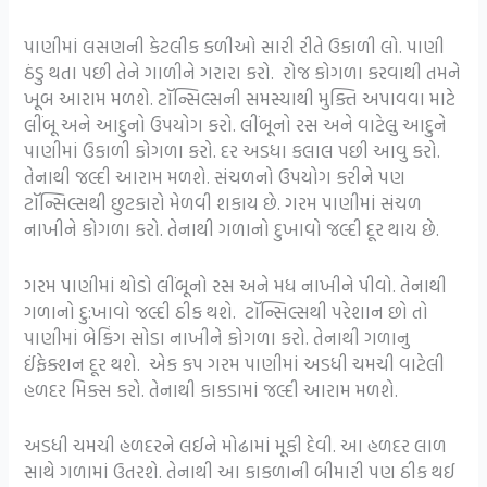
પાણીમાં લસણની કેટલીક કળીઓ સારી રીતે ઉકાળી લો. પાણી
ઠંડુ થતા પછી તેને ગાળીને ગરારા કરો. રોજ કોગળા કરવાથી તમને
ખૂબ આરામ મળશે. ટૉન્સિલ્સની સમસ્યાથી મુક્તિ અપાવવા માટે
લીંબૂ અને આદુનો ઉપયોગ કરો. લીંબૂનો રસ અને વાટેલુ આદુને
પાણીમાં ઉકાળી કોગળા કરો. દર અડધા કલાલ પછી આવુ કરો.
તેનાથી જલ્દી આરામ મળશે. સંચળનો ઉપયોગ કરીને પણ
ટૉન્સિલ્સથી છુટકારો મેળવી શકાય છે. ગરમ પાણીમાં સંચળ
નાખીને કોગળા કરો. તેનાથી ગળાનો દુખાવો જલ્દી દૂર થાય છે.
ગરમ પાણીમાં થોડો લીંબૂનો રસ અને મધ નાખીને પીવો. તેનાથી
ગળાનો દુ:ખાવો જલ્દી ઠીક થશે. ટૉન્સિલ્સથી પરેશાન છો તો
પાણીમાં બેકિંગ સોડા નાખીને કોગળા કરો. તેનાથી ગળાનુ
ઈંફેક્શન દૂર થશે. એક કપ ગરમ પાણીમાં અડધી ચમચી વાટેલી
હળદર મિક્સ કરો. તેનાથી કાકડામાં જલ્દી આરામ મળશે.
અડધી ચમચી હળદરને લઈને મોઢામાં મૂકી દેવી. આ હળદર લાળ
સાથે ગળામાં ઉતરશે. તેનાથી આ કાકળાની બીમારી પણ ઠીક થઈ