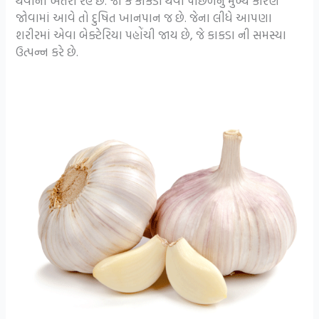
થવાનો ખતરો રહે છે. જો કે કાકડા થવા પાછળનું મુખ્ય કારણ
જોવામાં આવે તો દુષિત ખાનપાન જ છે. જેના લીધે આપણા
શરીરમાં એવા બેક્ટેરિયા પહોંચી જાય છે, જે કાકડા ની સમસ્યા
ઉત્પન્ન કરે છે.