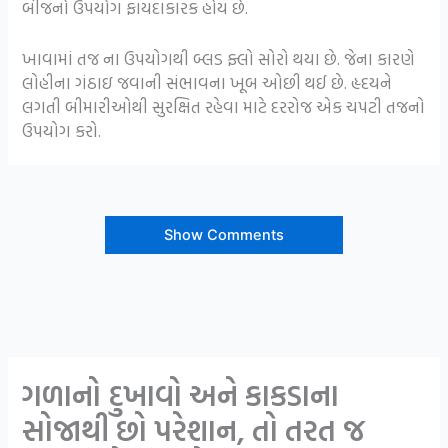
બીજનો ઉપયોગ ફાયદાકારક હોય છે.
ખાવામાં તજ ના ઉપયોગથી બ્લડ ફ્લો સોરો થયા છે. જેના કારણે
લોહીના ગંઠાઇ જવાની સંભાવના ખૂબ ઓછી થઈ છે. હૃદયને
લગતી બીમારીઓથી સુરક્ષિત રહેવા માટે દરરોજ એક ચપટી તજનો
ઉપયોગ કરો.
Show Comments
ગળાનો દુખાવો અને કાકડાના
સોજાથી છો પરેશાન, તો તરત જ