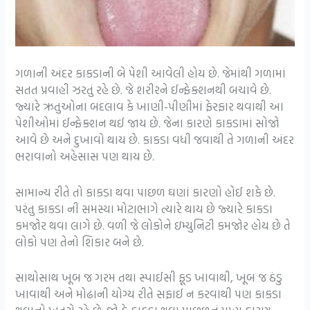
ગળાની અંદર કાકડાની બે પેશી આવેલી હોય છે. જેમાંથી ગળામાં
સતત પ્રવાહી ઝરતું રહે છે. જે શરીરને ઈન્ફેક્શનથી બચાવે છે.
જ્યારે ઋતુઓના બદલાવ કે ખાણી-પીણીમાં ફેરફાર થવાથી આ
પેશીઓમાં ઈન્ફેક્શન થઈ જાય છે. જેના કારણે કાકડામાં સોજો
આવે છે અને દુખાવો થાય છે. કાકડા વધી જવાથી તે ગળાની અંદર
ભરાવાનો અહેસાસ પણ થાય છે.
સામાન્ય રીતે તો કાકડા થવા પાછળ ઘણાં કારણો હોઈ શકે છે.
પરંતુ કાકડા ની સમસ્યા મોટાભાગે ત્યારે થાય છે જ્યારે કાકડા
કમજોર થવા લાગે છે. વળી જે લોકોને ઇમ્યુનિટી કમજોર હોય છે તે
લોકો પણ તેનો શિકાર બને છે.
સાથોસાથ ખૂબ જ ગરમ તથા સ્પાઈસી ફૂડ ખાવાથી, ખૂબ જ ઠંડુ
ખાવાથી અને મોઢાની યોગ્ય રીતે સફાઈ ન કરવાથી પણ કાકડા