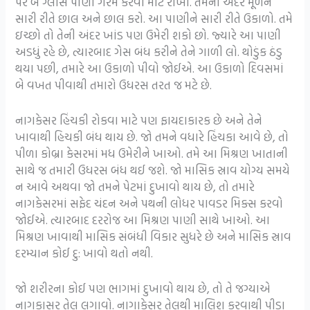
પર બે ગ્લાસ પાણી ગરમ કરવા માટે રાખો. તેમની અંદર મૂળને
સારી રીતે છાલ અને છાલ કરો. આ પાણીને સારી રીતે ઉકાળો. તમે
ઇચ્છો તો તેની અંદર ખાંડ પણ ઉમેરી શકો છો. જ્યારે આ પાણી
અડધું રહે છે, ત્યારબાદ ગેસ બંધ કરીને તેને ગાળી લો. થોડુંક ઠંડુ
થયા પછી, તમારે આ ઉકાળો પીવો જોઈએ. આ ઉકાળો દિવસમાં
બે વખત પીવાથી તમારો ઉધરસ તરત જ મટે છે.
નાગકેસર હિંચકી રોકવા માટે પણ ફાયદાકારક છે અને તેને
ખાવાથી હિચકી બંધ થાય છે. જો તમને વધારે હિંચકા આવે છે, તો
પીળા કોબ્રા કેસરમાં મધ ઉમેરીને ખાઓ. તમે આ મિશ્રણ ખાતાની
સાથે જ તમારી ઉધરસ બંધ થઈ જશે. જો માસિક સ્રાવ યોગ્ય સમયે
ન આવે અથવા જો તમને પેટમાં દુખાવો થાય છે, તો તમારે
નાગકેસરમાં સફેદ ચંદન અને પથની લોધર પાવડર મિક્સ કરવો
જોઈએ. ત્યારબાદ દરરોજ આ મિશ્રણ પાણી સાથે ખાઓ. આ
મિશ્રણ ખાવાથી માસિક સંબંધી વિકાર સુધરે છે અને માસિક સ્રાવ
દરમ્યાન કોઈ દુ: ખાવો થતો નથી.
જો શરીરના કોઈ પણ ભાગમાં દુખાવો થાય છે, તો તે જગ્યાએ
નાગકાસર તેલ લગાવો. નાગાકેસર તેલથી માલિશ કરવાથી પીડા