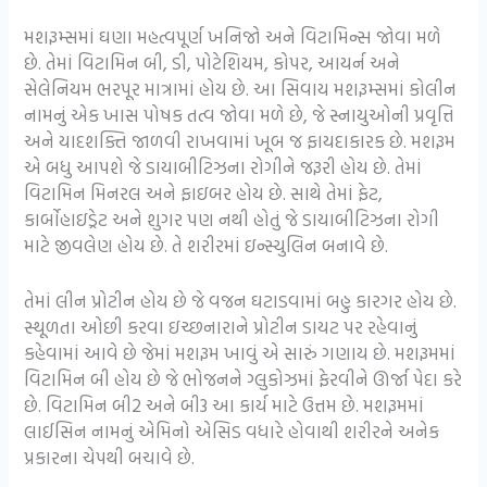
મશરૂમ્સમાં ઘણા મહત્વપૂર્ણ ખનિજો અને વિટામિન્સ જોવા મળે
છે. તેમાં વિટામિન બી, ડી, પોટેશિયમ, કોપર, આયર્ન અને
સેલેનિયમ ભરપૂર માત્રામાં હોય છે. આ સિવાય મશરૂમ્સમાં કોલીન
નામનું એક ખાસ પોષક તત્વ જોવા મળે છે, જે સ્નાયુઓની પ્રવૃત્તિ
અને યાદશક્તિ જાળવી રાખવામાં ખૂબ જ ફાયદાકારક છે. મશરૂમ
એ બધુ આપશે જે ડાયાબીટિઝના રોગીને જરૂરી હોય છે. તેમાં
વિટામિન મિનરલ અને ફાઇબર હોય છે. સાથે તેમાં ફેટ,
કાર્બોહાઇડ્રેટ અને શુગર પણ નથી હોતું જે ડાયાબીટિઝના રોગી
માટે જીવલેણ હોય છે. તે શરીરમાં ઇન્સ્યુલિન બનાવે છે.
તેમાં લીન પ્રોટીન હોય છે જે વજન ઘટાડવામાં બહુ કારગર હોય છે.
સ્થૂળતા ઓછી કરવા ઇચ્છનારાને પ્રોટીન ડાયટ પર રહેવાનું
કહેવામાં આવે છે જેમાં મશરૂમ ખાવું એ સારું ગણાય છે. મશરૂમમાં
વિટામિન બી હોય છે જે ભોજનને ગ્લુકોઝમાં ફેરવીને ઊર્જા પેદા કરે
છે. વિટામિન બી2 અને બી3 આ કાર્ય માટે ઉત્તમ છે. મશરૂમમાં
લાઈસિન નામનું એમિનો એસિડ વધારે હોવાથી શરીરને અનેક
પ્રકારના ચેપથી બચાવે છે.