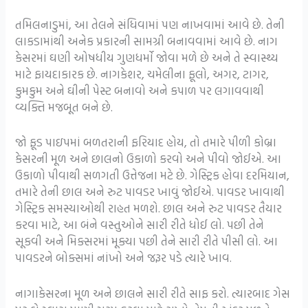
તમિલનાડુમાં, આ તેલને સંધિવામાં પણ નાખવામાં આવે છે. તેની
લાકડામાંથી અનેક પ્રકારની સામગ્રી બનાવવામાં આવે છે. નાગ
કેસરમાં ઘણી ઓષધીય ગુણધર્મો જોવા મળે છે અને તે સ્વાસ્થ્ય
માટે ફાયદાકારક છે. નાગકેશર, ચમેલીના ફૂલો, અગર, ટાગર,
કુમકુમ અને ઘીની પેસ્ટ બનાવો અને કપાળ પર લગાવવાથી
વ્યક્તિ મજબૂત બને છે.
જો ફૂડ પાઇપમાં બળતરાની ફરિયાદ હોય, તો તમારે પીળી કોબ્રા
કેસરની મૂળ અને છાલનો ઉકાળો કરવો અને પીવો જોઈએ. આ
ઉકાળો પીવાથી સળગતી ઉત્તેજના મટે છે. ગેસ્ટ્રિક હોવા દરમિયાન,
તમારે તેની છાલ અને રુટ પાવડર ખાવું જોઈએ. પાવડર ખાવાથી
ગેસ્ટ્રિક સમસ્યાઓથી રાહત મળશે. છાલ અને રુટ પાવડર તૈયાર
કરવા માટે, આ બંને વસ્તુઓને સારી રીતે ધોઈ લો. પછી તેને
સૂકવી અને મિક્સરમાં મૂક્યા પછી તેને સારી રીતે પીસી લો. આ
પાવડરને બોક્સમાં નાંખો અને જરૂર પડે ત્યારે ખાવ.
નાગાકેસરના મૂળ અને છાલને સારી રીતે સાફ કરો. ત્યારબાદ ગેસ