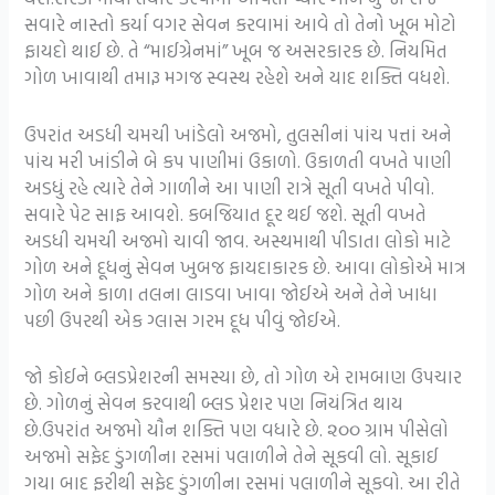
સવારે નાસ્તો કર્યા વગર સેવન કરવામાં આવે તો તેનો ખૂબ મોટો
ફાયદો થાઈ છે. તે “માઈગ્રેનમાં” ખૂબ જ અસરકારક છે. નિયમિત
ગોળ ખાવાથી તમારૂ મગજ સ્વસ્થ રહેશે અને યાદ શક્તિ વધશે.
ઉપરાંત અડધી ચમચી ખાંડેલો અજમો, તુલસીનાં પાંચ પત્તાં અને
પાંચ મરી ખાંડીને બે કપ પાણીમાં ઉકાળો. ઉકાળતી વખતે પાણી
અડધું રહે ત્યારે તેને ગાળીને આ પાણી રાત્રે સૂતી વખતે પીવો.
સવારે પેટ સાફ આવશે. કબજિયાત દૂર થઈ જશે. સૂતી વખતે
અડધી ચમચી અજમો ચાવી જાવ. અસ્થમાથી પીડાતા લોકો માટે
ગોળ અને દૂધનું સેવન ખુબજ ફાયદાકારક છે. આવા લોકોએ માત્ર
ગોળ અને કાળા તલના લાડવા ખાવા જોઈએ અને તેને ખાધા
પછી ઉપરથી એક ગ્લાસ ગરમ દૂધ પીવું જોઈએ.
જો કોઈને બ્લડપ્રેશરની સમસ્યા છે, તો ગોળ એ રામબાણ ઉપચાર
છે. ગોળનું સેવન કરવાથી બ્લડ પ્રેશર પણ નિયંત્રિત થાય
છે.ઉપરાંત અજમો યૌન શક્તિ પણ વધારે છે. ૨૦૦ ગ્રામ પીસેલો
અજમો સફેદ ડુંગળીના રસમાં પલાળીને તેને સૂકવી લો. સૂકાઈ
ગયા બાદ ફરીથી સફેદ ડુંગળીના રસમાં પલાળીને સૂકવો. આ રીતે