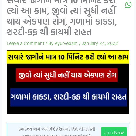
લ્યો આ કામ, જીવો ત્યાં સુધી નહીં
થાય એકપણ રોગ, ગળામાં કાકડા,
શરદી-કફ થી કાયમી રાહત
Leave a Comment
/ By
Ayurvedam
/
January 24, 2022
સ્વાસ્થ્ય અને આયુર્વેદિક ઉપચાર વિશે ની માહિતી
Join Now