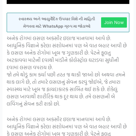
સ્વાસ્થ્ય અને આયુર્વેદિક ઉપચાર વિશે ની માહિતી
Join Now
મેળવવા માટે WhatsApp ગ્રુપ મા જોડાઓ
અનેક રોગમાં લસણ અકસીર ઇલાજ માનવામાં આવે છે.
આધુનિક વિજ્ઞાને કરેલા સંશોધનમાં પણ એ વાત બહાર આવી છે
કે લસણ અનેક રોગોમાં ખૂબ જ ગુણકારી છે. પેટને ફૂલતુ
અટકાવવા માટેની દવાથી માંડીને કોલેસ્ટ્રોલ ઘટાડવા સુધીની
દવામાં લસણ વપરાય છે.
જો તમે થોડું કામ કર્યા પછી તરત જ થાકી જાઓ છો અથવા તમને
થાક લાગે છે, તો તમારે લસણનું સેવન કરવું જોઈએ, જે તમારા
સ્વાસ્થ્ય માટે ખૂબ જ ફાયદાકારક સાબિત થઈ શકે છે. શેકેલું
લસણ ખાવાથી શારીરિક થાક દૂર થાય છે. તમે લસણની બે
લવિંગનું સેવન કરી શકો છો.
અનેક રોગમાં લસણ અકસીર ઇલાજ માનવામાં આવે છે.
આધુનિક વિજ્ઞાને કરેલા સંશોધનમાં પણ એ વાત બહાર આવી છે
કે લસણ અનેક રોગોમાં ખૂબ જ ગુણકારી છે. પેટને ફૂલતુ