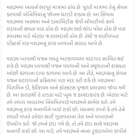
મશરૂમમાં આયર્ન ભરપૂર માત્રામાં હોય છે. પૂરતી માત્રામાં તેનું સેવન
કરવાથી એનિમિયાનું જોખમ ઘટાડી શકાય છે. આ સિવાય
મશરૂમમાં અસ્થમા અને ડાયાબિટીસ જેવી બીમારીઓ સામે
લડવાની ક્ષમતા પણ હોય છે. મશરૂમ ભલે થોડા મોંઘા હોય છે પણ
સ્વાસ્થ્ય માટે એટલા જ લાભદાયી હોય છે. તેથી જ ઘણીવખત
ડૉક્ટર્સ પણ મશરૂમનું શાક ખાવાની સલાહ આપે છે.
મશરૂમ ખાવાથી વજન વધતું અટકાવવામાં મદદગાર સાબિત થઈ
શકે છે. મશરૂમ ખાવાથી વજન વધવાની અને સ્થૂળતાની શક્યતા
ઓછી કરવાના દાવા કરવામાં આવે છે. આ રીતે, મશરૂમ્સનું સેવન
વજન ઘટાડવાની પ્રક્રિયામાં પણ મદદ કરી શકે છે. મશરૂમમાં
વિટામિન ડી, કેલ્શિયમ અને ફોસ્ફરસ પુષ્કળ પ્રમાણમાં જોવા મળે
છે. આ કારણથી તે હાડકાં માટે ખૂબ જ ફાયદાકારક છે. એટલા માટે
તમે તમારા આહારમાં નિયમિતપણે મશરૂમને સામેલ કરો. તમે
મશરૂમનું શાક બનાવીને ખાઈ શકો છો. ધ્યાનમાં રાખો કે તમે તેને
રાંધતી વખતે હંમેશા સારી ગુણવત્તાના તેલ અને માખણનો
ઉપયોગ કરો. જો તમને ઇંડા ગમે છે, તો તમે ઇંડા સાથે મશરૂમ્સ
બનાવી શકો છો. આ માટે, તમે મશરૂમને નાના ટુકડાઓમાં કાપીને