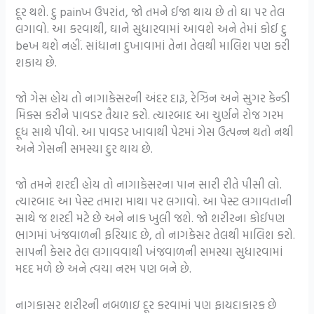
દૂર થશે. દુ painખ ઉપરાંત, જો તમને ઈજા થાય છે તો ઘા પર તેલ
લગાવો. આ કરવાથી, ઘાને સુધારવામાં આવશે અને તેમાં કોઈ દુ
beખ થશે નહીં. સાંધાના દુખાવામાં તેના તેલથી માલિશ પણ કરી
શકાય છે.
જો ગેસ હોય તો નાગાકેસરની અંદર દારૂ, રેઝિન અને સુગર કેન્ડી
મિક્સ કરીને પાવડર તૈયાર કરો. ત્યારબાદ આ ચુર્ણને રોજ ગરમ
દૂધ સાથે પીવો. આ પાવડર ખાવાથી પેટમાં ગેસ ઉત્પન્ન થતો નથી
અને ગેસની સમસ્યા દુર થાય છે.
જો તમને શરદી હોય તો નાગાકેસરના પાન સારી રીતે પીસી લો.
ત્યારબાદ આ પેસ્ટ તમારા માથા પર લગાવો. આ પેસ્ટ લગાવતાની
સાથે જ શરદી મટે છે અને નાક ખુલી જશે. જો શરીરના કોઈપણ
ભાગમાં ખંજવાળની ​​ફરિયાદ છે, તો નાગકેસર તેલથી માલિશ કરો.
સાપની કેસર તેલ લગાવવાથી ખંજવાળની ​​સમસ્યા સુધારવામાં
મદદ મળે છે અને ત્વચા નરમ પણ બને છે.
નાગકાસર શરીરની નબળાઇ દૂર કરવામાં પણ ફાયદાકારક છે