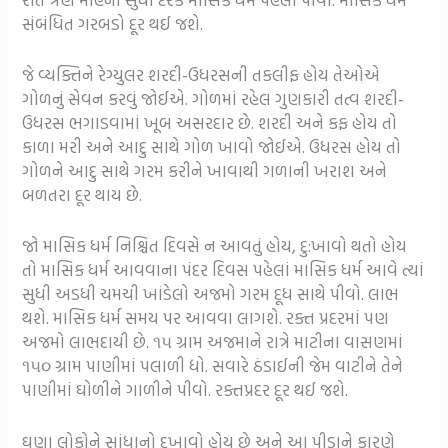
સંબંધિત ગરબડો દૂર થઈ જશે.
જે વ્યક્તિને રેગ્યુલર શરદી-ઉધરસની તકલીફ હોય તેઓએ
ગોળનું સેવન કરવું જોઈએ. ગોળમાં રહેલ ગુણકારી તત્વ શરદી-
ઉધરસ ભગાડવામાં ખૂબ અસરદાર છે. શરદી અને કફ હોય તો
કાળા મરી અને આદુ સાથે ગોળ ખાવો જોઈએ. ઉધરસ હોય તો
ગોળને આદુ સાથે ગરમ કરીને ખાવાથી ગળાની ખરાશ અને
બળતરા દૂર થાય છે.
જો માસિક ધર્મ નિશ્ચિત દિવસે ન આવતું હોય, દુ:ખાવો થતો હોય
તો માસિક ધર્મ આવવાના પંદર દિવસ પહેલાં માસિક ધર્મ આવે ત્યાં
સુધી અડધી ચમચી ખાંડેલો અજમો ગરમ દૂધ સાથે પીવો. લાભ
થશે. માસિક ધર્મ સમય પર આવવા લાગશે. રક્ત પ્રદરમાં પણ
અજમો લાભદાયી છે. ૧૫ ગ્રામ અજમાને રાત્રે માટીના વાસણમાં
૧૫૦ ગ્રામ પાણીમાં પલાળી દ્યો. સવારે ઠંડાઈની જેમ વાટીને તેને
પાણીમાં ઘોળીને ગાળીને પીવો. રક્તપ્રદર દૂર થઈ જશે.
ઘણા લોકોને સાંધાનો દુખાવો હોય છે અને આ પીડાને કારણે