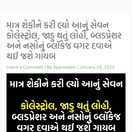
માત્ર શેકીને કરી લ્યો આનું સેવન
કોલેસ્ટ્રોલ, જાડુ થતું લોહી, બ્લડપ્રેશર
અને નસોનું બ્લૉકેજ વગર દવાએ
થઈ જશે ગાયબ
Leave a Comment
/ By
Ayurvedam
/
January 24, 2022