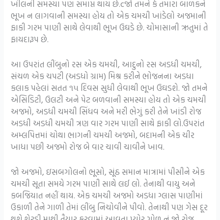
ખીલની સમસ્યા પણ સમાપ્ત થાય છે.cજો તમને કે તમારા બાળકને
ભૂખ ન લાગવાની સમસ્યા હોય તો એક ચમચી ખાંડેલો અજમાની
ફાકી ગરમ પાણી સાથે લેવાથી ભૂખ ઉઘડે છે. ચોમાસાની ઋતુમાં તે
ફાયદારૂપ છે.
આ ઉપરાંત લીંબુનો રસ એક ચમચી, આદુનો રસ અડધી ચમચી,
સંચળ એક ચપટી (અડધો ગ્રામ) મિશ્ર કરીને ભોજનના અડધા
કલાક પહેલાં સતત ૧૫ દિવસ સુધી લેવાથી ભૂખ ઉઘડશે. જો તમને
એસિડિટી, ઉલટી અને પેટ બળવાની સમસ્યા હોય તો એક ચમચી
અજમો, અડધી ચમચી સિંધવ અને મરી ભેગું કરી તેને ખાંડી રોજ
અડધી અડધી ચમચી ત્રણ વાર ગરમ પાણી સાથે ફાકી લો.ઉપરાંત
અમ્લપિત્તમાં ચોથા ભાગની ચમચી અજમો, બદામની એક ચીર
ખાધા પછી અજમો રોજ બે વાર ચાવી ચાવીને ખાવ.
જો અજમો, ઇસબગોલનો ભૂસો, સૂંઠ સમાન માત્રામાં પીસીને એક
ચમચી સૂતા સમયે ગરમ પાણી સાથે લઈ લો. તેનાથી વાયુ અને
કબજિયાત નહીં થાય. એક ચમચી અજમો અડધા ગ્લાસ પાણીમાં
ઉકાળી તેને ગાળી તેમાં લીંબુ નિચોવીને પીવો. તેનાથી પણ ગેસ દૂર
થશે.શેરડી માથી તૈયાર કરવામાં આવતા પ્યોર ગોળ નું જો રોજ