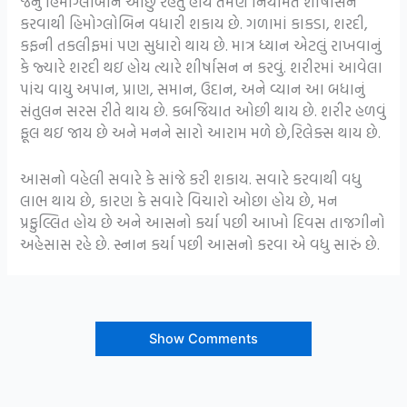
જેનું હિમોગ્લોબીન ઓછું રહેતું હોય તેમણે નિયમિત શીર્ષાસન
કરવાથી હિમોગ્લોબિન વધારી શકાય છે. ગળામાં કાકડા, શરદી,
કફની તકલીફમાં પણ સુધારો થાય છે. માત્ર ધ્યાન એટલું રાખવાનું
કે જ્યારે શરદી થઇ હોય ત્યારે શીર્ષાસન ન કરવું. શરીરમાં આવેલા
પાંચ વાયુ અપાન, પ્રાણ, સમાન, ઉદાન, અને વ્યાન આ બધાનું
સંતુલન સરસ રીતે થાય છે. કબજિયાત ઓછી થાય છે. શરીર હળવું
ફૂલ થઇ જાય છે અને મનને સારો આરામ મળે છે,રિલેક્સ થાય છે.
આસનો વહેલી સવારે કે સાંજે કરી શકાય. સવારે કરવાથી વધુ
લાભ થાય છે, કારણ કે સવારે વિચારો ઓછા હોય છે, મન
પ્રફુલ્લિત હોય છે અને આસનો કર્યા પછી આખો દિવસ તાજગીનો
અહેસાસ રહે છે. સ્નાન કર્યા પછી આસનો કરવા એ વધુ સારું છે.
Show Comments