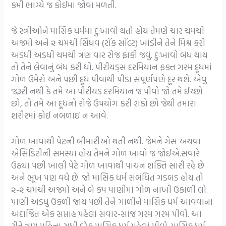
કમી ભાગ્યે જ કોઈમાં જોવા મળતી.
જે સ્ત્રીઓને માસિક ધર્મમાં દુ:ખાવો થતો હોય તેમણે ચાર ચમચી
અજમો અને ૨ ચમચી સિંધવ (રૉક સૉલ્ટ) ખાંડીને તેને મિશ્ર કરી
અડધી અડધી ચમચી ત્રણ વાર રોજ ફાકી જવું. દુઃખાવો બંધ થાય
તો તેને લેવાનું બંધ કરી દ્યો. પીરીયડ્સ દરમિયાન ફક્ત ગરમ દૂધમાં
ગોળ ઉમેરો અને પછી દૂધ પીવાથી પીડા સંપૂર્ણપણે દૂર થશે. એવુ
જરૂરી નથી કે તમે આ પીરીયડ દરમિયાન જ પીવો જો તમે ઈચ્છો
છો, તો તમે આ દૂધનો રોજે ઉપયોગ કરી શકો છો જેથી તમારા
શરીરમાં કોઈ નબળાઇ ન આવે.
ગોળ ખાવાથી પેટની બીમારીઓ થતી નથી. જેમને ગેસ અથવા
એસિડિટીની સમસ્યા હોય તેમને ગોળ ખાવો જ જોઈએ.સવારે
ઉઠ્યા પછી ખાલી પેટે ગોળ ખાવાથી પાચન શક્તિ સારી રહે છે
અને ભૂખ પણ વધે છે. જો માસિક ધર્મ સંબંધિત ગડબડ હોય તો
૨-૨ ચમચી અજમો અને બે કપ પાણીમાં ગોળ નાખી ઉકાળી લો.
પાણી અડધું ઉકળી જાય પછી તેને ગાળીને માસિક ધર્મ આવવાના
અંદાજિત એક સપ્તાહ પહેલાં સવાર-સાંજ ગરમ ગરમ પીવો. આ
રીતે ત્રણ મહિના સુધી દરેક માસિક ધર્મ પહેલાં પીવો. માસિક ધર્મ