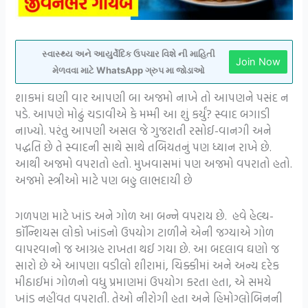
સ્વાસ્થ્ય અને આયુર્વેદિક ઉપચાર વિશે ની માહિતી
Join Now
મેળવવા માટે WhatsApp ગ્રુપ મા જોડાઓ
શાકમાં ઘણી વાર આપણી બા અજમો નાખે તો આપણને પસંદ ન
પડે. આપણે મોઢું ચડાવીએ કે મમ્મી આ શું કર્યું? સ્વાદ બગાડી
નાખ્યો. પરંતુ આપણી અસલ જે ગુજરાતી રસોઈ-વાનગી અને
પદ્ધતિ છે તે સ્વાદની સાથે સાથે તબિયતનું પણ ધ્યાન રાખે છે.
આથી અજમો વપરાતો હતો. મુખવાસમાં પણ અજમો વપરાતો હતો.
અજમો સ્ત્રીઓ માટે પણ બહુ લાભદાયી છે
ગળપણ માટે ખાંડ અને ગોળ આ બન્ને વપરાય છે. હવે હેલ્થ-
કૉન્શિયસ લોકો ખાંડનો ઉપયોગ ટાળીને એની જગ્યાએ ગોળ
વાપરવાનો જ આગ્રહ રાખતા થઈ ગયા છે. આ બદલાવ ઘણો જ
સારો છે એ આપણા વડીલો શીરામાં, ચિક્કીમાં અને અન્ય દરેક
મીઠાઈમાં ગોળનો વધુ પ્રમાણમાં ઉપયોગ કરતા હતા, એ સમયે
ખાંડ નહીંવત વપરાતી. તેઓ નીરોગી હતા અને હિમોગ્લોબિનની