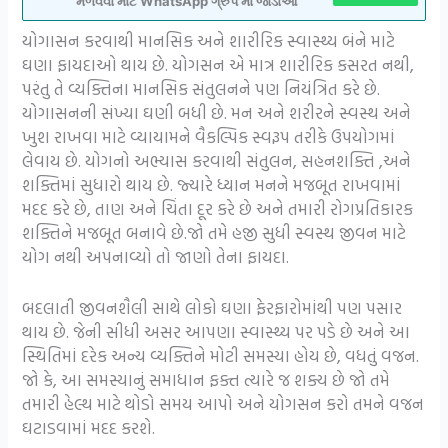
મેળવવા માટે WhatsApp ગ્રુપ મા જોડાઓ
યોગાસન કરવાથી માનસિક અને શારીરિક સ્વાસ્થ્ય બંને માટે
ઘણા ફાયદાઓ થાય છે. યોગસન એ માત્ર શારીરિક કસરત નથી,
પરંતુ તે વ્યક્તિના માનસિક સંતુલનને પણ નિયંત્રિત કરે છે.
યોગાસનની સંખ્યા ઘણી બધી છે. મન અને શરીરને સ્વસ્થ અને
ખુશ રાખવા માટે વ્યાયામને વૈકલ્પિક સ્વરૂપ તરીકે ઉપયોગમાં
લેવાય છે. યોગનો અભ્યાસ કરવાથી સંતુલન, સહનશક્તિ ,અને
શક્તિમાં સુધારો થાય છે. જ્યારે ધ્યાન મનને મજબૂત રાખવામાં
મદદ કરે છે, તાણ અને ચિંતા દૂર કરે છે અને તમારી રોગપ્રતિકારક
શક્તિને મજબૂત બનાવે છે.જો તમે હજી સુધી સ્વસ્થ જીવન માટે
યોગ નથી અપનાવ્યો તો જાણો તેના ફાયદા.
બદલાતી જીવનશૈલી સાથે લોકો ઘણા ફેરફારોમાંથી પણ પસાર
થાય છે. જેની સીધી અસર આપણા સ્વાસ્થ્ય પર પડે છે અને આ
સ્થિતિમાં દરેક અન્ય વ્યક્તિને મોટી સમસ્યા હોય છે, વધતું વજન.
જો કે, આ સમસ્યાનું સમાધાન ફક્ત ત્યારે જ શક્ય છે જો તમે
તમારી હેલ્થ માટે થોડો સમય આપો અને યોગસન કરો તમને વજન
ઘટાડવામાં મદદ કરશે.