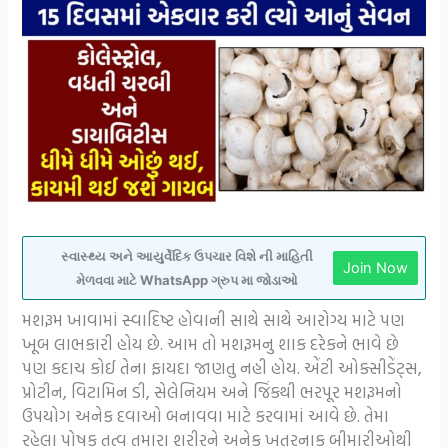
સ્વાસ્થ્ય અને આયુર્વેદિક ઉપચાર વિશે ની માહિતી
Join Now
મેળવવા માટે WhatsApp ગ્રુપ મા જોડાઓ
મશરૂમ ખાવામાં સ્વાદિષ્ટ હોવાની સાથે સાથે આરોગ્ય માટે પણ
ખૂબ લાભકારી હોય છે. આમ તો મશરૂમનુ શાક દરેકને ભાવે છે
પણ કદાચ કોઈ તેના ફાયદા જાણતુ નહી હોય. એંટી ઓક્સીડેંટ્સ,
પ્રોટીન, વિટામિન ડી, સેલેનિયમ અને જિંકથી ભરપૂર મશરૂમનો
ઉપયોગ અનેક દવાઓ બનાવવા માટે કરવામાં આવે છે. તેમા
રહેલા પોષક તત્વ તમારા શરીરને અનેક ખતરનાક બીમારીઓથી