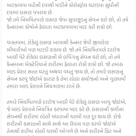
અટકાવવા માટેની દવાથી માંડીને કોલેસ્ટ્રોલ ઘટાડવા સુધીની
દવામાં લસણ વપરાય છે.
જો તમે નિયમિતપણે લસણ જેવા સુપરફૂડનું સેવન કરો છો, તો તમે
કેન્સરના કોષોને ફેલાતા અટકાવવામાં મદદ કરી શકો છો.
વાસ્તવમાં, શેકેલું લસણ ખાવાથી કેન્સર જેવી જીવલેણ
બીમારીઓ પણ મટાડી શકાય છે. જો તમે નિયમિતપણે દરરોજ
ખાલી પેટે શેકેલા લસણની બે લવિંગનું સેવન કરો છો, તો તમે
કેન્સરના બેક્ટેરિયાને શરીરમાં ફેલાતા રોકી શકો છો. જો તમારું
બ્લડ પ્રેશર સતત ઘટતું અથવા વધતું જાય છે, તો તમારે લસણનું
સેવન કરવું જોઈએ કારણ કે તેમાં રહેલા સંયોજનો અને ગુણધર્મો
તમારા બ્લડ પ્રેશરને નિયંત્રણમાં રાખે છે.
તમારે નિયમિતપણે દરરોજ ખાલી પેટે શેકેલું લસણ ખાવું જોઈએ,
જે બ્લડ પ્રેશરને નિયંત્રિત કરવામાં મદદ કરે છે. લસણની કળીના
સેવનથી શરીરમાં રહેલી વધારાની ચરબી પણ દૂર થાય છે. રોજે
શરીરની કસરતની સાથે સાથે આ ઉપાય પણ કરવો જોઈએ
તેનાથી શરીમાં રહેલી ચરબી ઓગળે છે અને શરીરને ફિટ અને