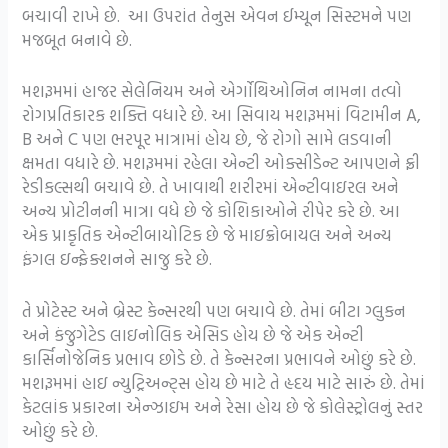
બચાવી રાખે છે. આ ઉપરાંત તેનુસ એવન ઈમ્યૂન સિસ્ટમને પણ
મજબૂત બનાવે છે.
મશરૂમમાં હાજર સેલેનિયમ અને એર્ગોથિઓનિન નામના તત્વો
રોગપ્રતિકારક શક્તિ વધારે છે. આ સિવાય મશરૂમમાં વિટામીન A,
B અને C પણ ભરપૂર માત્રામાં હોય છે, જે રોગો સામે લડવાની
ક્ષમતા વધારે છે. મશરૂમમાં રહેલા એન્ટી ઓક્સીડેન્ટ આપણને ફ્રી
રેડીકલ્સથી બચાવે છે. તે ખાવાથી શરીરમાં એન્ટીવાઇરલ અને
અન્ય પ્રોટીનની માત્રા વધે છે જે કોશિકાઓને રીપેર કરે છે. આ
એક પ્રાકૃતિક એન્ટીબાયોટિક છે જે માઇક્રોબાયલ અને અન્ય
ફંગલ ઇન્ફેક્શનને સાજુ કરે છે.
તે પ્રોટેસ્ટ અને બ્રેસ્ટ કેન્સરથી પણ બચાવે છે. તેમાં બીટા ગ્લુકન
અને કંજુગેટેડ લાઇનોલિક એસિડ હોય છે જે એક એન્ટી
કાર્સિનોજેનિક પ્રભાવ છોડે છે. તે કેન્સરના પ્રભાવને ઓછું કરે છે.
મશરૂમમાં હાઇ ન્યુટ્રિઅન્ટ્સ હોય છે માટે તે હૃદય માટે સારું છે. તેમાં
કેટલાંક પ્રકારના એન્ઝાઇમ અને રેસા હોય છે જે કોલેસ્ટ્રોલનું સ્તર
ઓછું કરે છે.