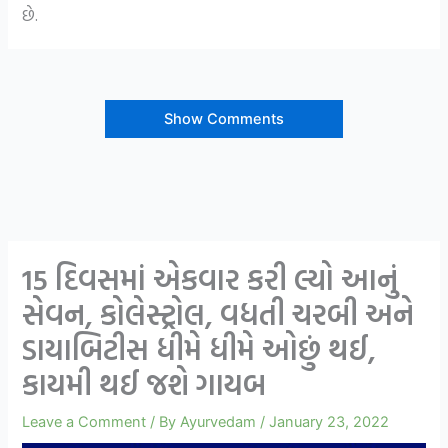
છે.
Show Comments
15 દિવસમાં એકવાર કરી લ્યો આનું
સેવન, કોલેસ્ટ્રોલ, વધતી ચરબી અને
ડાયાબિટીસ ધીમે ધીમે ઓછું થઈ,
કાયમી થઈ જશે ગાયબ
Leave a Comment
/ By
Ayurvedam
/
January 23, 2022