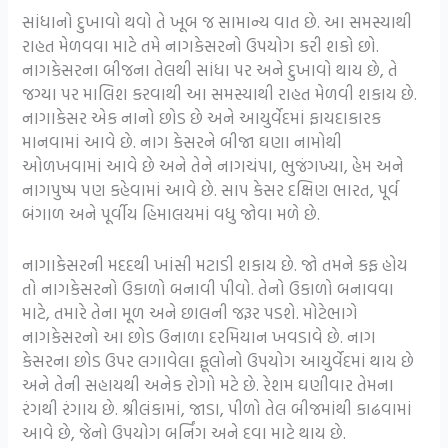
સાંધાનો દુખાવો થવો તે ખૂબ જ સામાન્ય વાત છે. આ સમસ્યાથી
રાહત મેળવવા માટે તમે નાગકેસરનો ઉપયોગ કરી શકો છો.
નાગકેસરના બીજના તેલથી સાંધા પર અને દુખાવો થાય છે, તે
જગ્યા પર માલિશ કરવાથી આ સમસ્યાથી રાહત મેળવી શકાય છે.
નાગાકેસર એક નાનો છોડ છે અને આયુર્વેદમાં ફાયદાકારક
માનવામાં આવે છે. નાગ કેસરને બીજા ઘણા નામોથી
ઓળખવામાં આવે છે અને તેને નાગચંપા, ભુજંગખ્યા, હેમ અને
નાગપુષ્પ પણ કહેવામાં આવે છે. સાપ કેસર દક્ષિણ ભારત, પૂર્વ
બંગાળ અને પૂર્વીય હિમાલયમાં વધુ જોવા મળે છે.
નાગાકેસરની મદદથી ખાંસી મટાડી શકાય છે. જો તમને કફ હોય
તો નાગકેસરનો ઉકાળો બનાવી પીવો. તેનો ઉકાળો બનાવવા
માટે, તમારે તેના મૂળ અને છાલની જરૂર પડશે. મોટેભાગે
નાગકેસરનો આ છોડ ઉનાળા દરમિયાન ખવડાવે છે. નાગ
કેસરના છોડ ઉપર લગાવેલા ફૂલોનો ઉપયોગ આયુર્વેદમાં થાય છે
અને તેની સહાયથી અનેક રોગો મટે છે. રેશમ ઘણીવાર તેમના
રંગથી રંગાય છે. શ્રીલંકામાં, જાડા, પીળો તેલ બીજમાંથી કાઢવામાં
આવે છે, જેનો ઉપયોગ બર્નિંગ અને દવા માટે થાય છે.