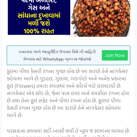
સ્વાસ્થ્ય અને આયુર્વેદિક ઉપચાર વિશે ની માહિતી
Join Now
મેળવવા માટે WhatsApp ગ્રુપ મા જોડાઓ
ફૂલમાં પીળા કેસરી રંગના ગુચ્છ હોય છે આ કારણે તેને નાગકેસર
કહેવામાં આવે છે.ગુડહલ, ગુલાબ, ગલગોટો અને અનેક પ્રકારના
ફૂલ (Flowers) તમારા સ્વાસ્થ્ય અને સૌંદર્ય માટે લાભદાયી છે.
નાગકેસર એક છોડ છે, જેના પાન લાલ અને ચમકીલા રંગના હોય
છે તથા તેના ફૂલ સફેદ અને પીળા રંગના હોય છે. ફૂલમાં પીળા
કેસરી રંગના ગુચ્છ હોય છે આ કારણે તેને નાગકેસર કહેવામાં
આવે છે.
વરસાદના સમયમાં સર્દી-ખાંસી થવી તે ખૂબ જ સામાન્ય બાબત છે.