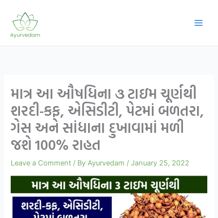
Skip
to
content
માત્ર આ ઔષધિના ૩ ટાઇમ ચૂર્ણથી
શરદી-કફ, એસિડીટી, પેટમાં બળતરા,
ગેસ અને સાંધાના દુખાવામાં મળી
જશે 100% રાહત
Leave a Comment
/ By
Ayurvedam
/
January 25, 2022