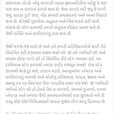
સંભાવના રહે છે. એવું આપણી વ્યસ્ત જીવનશૈલીમાં ઓછું કે જરા
પણ કામ ન કરવાને કારણે થાય છે. જેના કારણે પડી જવું કે વાગી
જવું, હાડકા ટૂટી જવા, પીઠ સંબંધી સમસ્યાઓ અને અન્ય વિકારો
થાય છે. યોગથી ગુમાવેલા સંતુલન અને નિયંત્રણને ફરી પામી
શકાય છે. યોગ કરવાથી તમારી સંતુલન ઈન્દ્રિય પ્રબળ બને છે.
જેથી શક્તિ અને લચીલાપણું પ્રાપ્ત થાય છે.
જેથી મગજ તેજ ચાલે છે અને તમે તમારી પ્રતિક્રિયાઓને સારી રીતે
નિયંત્રિત કરી શકવામાં સક્ષમ બનો છો. જો તમે ગર્ભવતી છો અને
સ્વસ્થ રહેવા માગો છો તો નિયમિત રીતે યોગ અવશ્ય કરો. આ
દરમિયાન યોગ કરવાથી તમારું શરીર મજબૂત બનશે. રોજ યોગ
કરવાથી થાક દૂર થશે, તણાવ ઘટશે, સ્નાયુઓમાં ખેંચાણ અને
લચીલાપણું આવશે અને લોહીનું પરિભ્રમણ, પાચન, શ્વસન અને
સ્નાયુ તંત્ર પર નિયંત્રણ જેવા આંતરિક લાભ પણ થશે. જો ગર્ભવતી
સ્ત્રીઓ યોગ કરે તો તેમને ઉંઘ ન આવવી, કમરનો દુખાવો, પગમાં
ખેંચાણ અને અપચા જેવી સમસ્યાઓમાંથી પણ છુટકારો મળે છે.
પરંતુ કોઈ કોઈ ચિકિત્સકની સલાહ મુજબ યોગ કરવું હિતાવહ છે.