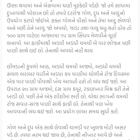
ઊભા થવામાં અને બેસવામાં ઘણી મુશ્કેલી પડેછે. જો તમે સાંધામાં
દુખાવાથી પરેશાન છો તો તમારે દરરોજ ગોળ, દૂધ અને આદુનો
ઉપયોગ કરવો જોઈએ. ફક્ત ગોળને પીસો અને તેમાં આદુ ભેળવો
અને પછી તેને ખાવું. જો અપચો, ઝાડા તથા વાયુ બહુ થતો હોય તો
૧૦૦ ગ્રામ વાટેલા અજમામાં ૧૫ ગ્રામ સિંધવ મેળવીને ચૂર્ણ
બનાવો. આ ફાકીમાંથી અડધી અડધી ચમચી બે વાર ભોજન પછી
પાણી સાથે લઈ લો. તેનાથી અપચો નહીં થાય.
લીમડાની કુંપળો આઠ, અડધી ચમચી અજમો, અડધી ચમચી
સંચળ બરાબર વાટીને અડધા કપ પાણીમાં ઘોળીને રોજ દિવસમાં
એક વાર પાણી પીવાથી ખેંચ આવતી હશે તો બંધ થઈ જશે. આ
ઉપરાંત ૨૦ ગ્રામ અજમો, દસ ગ્રામ કપૂર, ટંકણખાર મિશ્ર કરી તેને
ખાંડી લો. પછી તેને એક શીશીમાં ભરી લો. ચોથા ભાગની ચમચી
રોજ સવાર-સાંજ પાણી સાથે ફાકી લો. તેનાથી પણ ખેંચ
આવવાની બંધ થઈ જશે. આ પ્રયોગ લાંબા સમય સુધી કરો.
ગોળ અને દૂધ એક સાથે લેવાથી ચામડી પર ખુબજ મોટી અસર
પડે છે. ત્વચા નરમ થઈ જાય છે, તેનાથી નીખાર આવે છે અને