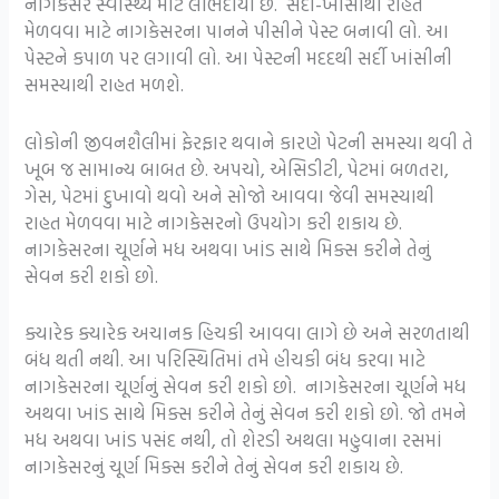
નાગકેસર સ્વાસ્થ્ય માટે લાભદાયી છે. સર્દી-ખાંસીથી રાહત
મેળવવા માટે નાગકેસરના પાનને પીસીને પેસ્ટ બનાવી લો. આ
પેસ્ટને કપાળ પર લગાવી લો. આ પેસ્ટની મદદથી સર્દી ખાંસીની
સમસ્યાથી રાહત મળશે.
લોકોની જીવનશૈલીમાં ફેરફાર થવાને કારણે પેટની સમસ્યા થવી તે
ખૂબ જ સામાન્ય બાબત છે. અપચો, એસિડીટી, પેટમાં બળતરા,
ગેસ, પેટમાં દુખાવો થવો અને સોજો આવવા જેવી સમસ્યાથી
રાહત મેળવવા માટે નાગકેસરનો ઉપયોગ કરી શકાય છે.
નાગકેસરના ચૂર્ણને મધ અથવા ખાંડ સાથે મિક્સ કરીને તેનું
સેવન કરી શકો છો.
ક્યારેક ક્યારેક અચાનક હિચકી આવવા લાગે છે અને સરળતાથી
બંધ થતી નથી. આ પરિસ્થિતિમાં તમે હીચકી બંધ કરવા માટે
નાગકેસરના ચૂર્ણનું સેવન કરી શકો છો. નાગકેસરના ચૂર્ણને મધ
અથવા ખાંડ સાથે મિક્સ કરીને તેનું સેવન કરી શકો છો. જો તમને
મધ અથવા ખાંડ પસંદ નથી, તો શેરડી અથલા મહુવાના રસમાં
નાગકેસરનું ચૂર્ણ મિક્સ કરીને તેનું સેવન કરી શકાય છે.