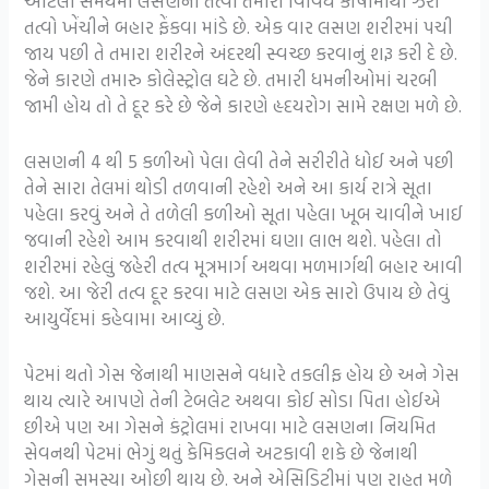
આટલા સમયમાં લસણના તત્વો તમારા વિવિધ કોષોમાંથી ઝેરી
તત્વો ખેંચીને બહાર ફેંકવા માંડે છે. એક વાર લસણ શરીરમાં પચી
જાય પછી તે તમારા શરીરને અંદરથી સ્વચ્છ કરવાનું શરૂ કરી દે છે.
જેને કારણે તમારુ કોલેસ્ટ્રોલ ઘટે છે. તમારી ધમનીઓમાં ચરબી
જામી હોય તો તે દૂર કરે છે જેને કારણે હૃદયરોગ સામે રક્ષણ મળે છે.
લસણની 4 થી 5 કળીઓ પેલા લેવી તેને સરીરીતે ધોઈ અને પછી
તેને સારા તેલમાં થોડી તળવાની રહેશે અને આ કાર્ય રાત્રે સૂતા
પહેલા કરવું અને તે તળેલી કળીઓ સૂતા પહેલા ખૂબ ચાવીને ખાઈ
જવાની રહેશે આમ કરવાથી શરીરમાં ઘણા લાભ થશે. પહેલા તો
શરીરમાં રહેલું જહેરી તત્વ મૂત્રમાર્ગ અથવા મળમાર્ગથી બહાર આવી
જશે. આ જેરી તત્વ દૂર કરવા માટે લસણ એક સારો ઉપાય છે તેવું
આયુર્વેદમાં કહેવામા આવ્યું છે.
પેટમાં થતો ગેસ જેનાથી માણસને વધારે તકલીફ હોય છે અને ગેસ
થાય ત્યારે આપણે તેની ટેબલેટ અથવા કોઈ સોડા પિતા હોઈએ
છીએ પણ આ ગેસને કંટ્રોલમાં રાખવા માટે લસણના નિયમિત
સેવનથી પેટમાં ભેગું થતું કેમિકલને અટકાવી શકે છે જેનાથી
ગેસની સમસ્યા ઓછી થાય છે. અને એસિડિટીમાં પણ રાહત મળે