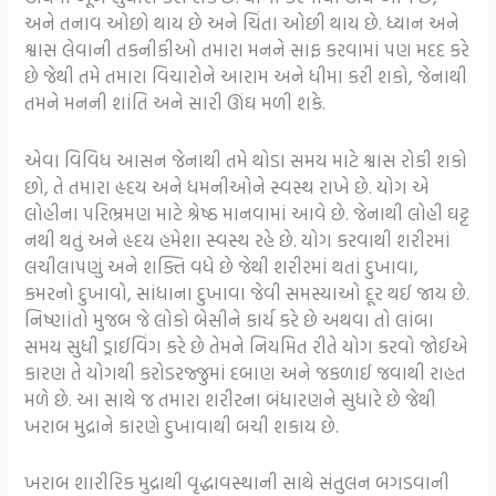
અને તનાવ ઓછો થાય છે અને ચિંતા ઓછી થાય છે. ધ્યાન અને
શ્વાસ લેવાની તકનીકીઓ તમારા મનને સાફ કરવામાં પણ મદદ કરે
છે જેથી તમે તમારા વિચારોને આરામ અને ધીમા કરી શકો, જેનાથી
તમને મનની શાંતિ અને સારી ઊંઘ મળી શકે.
એવા વિવિધ આસન જેનાથી તમે થોડા સમય માટે શ્વાસ રોકી શકો
છો, તે તમારા હૃદય અને ધમનીઓને સ્વસ્થ રાખે છે. યોગ એ
લોહીના પરિભ્રમણ માટે શ્રેષ્ઠ માનવામાં આવે છે. જેનાથી લોહી ઘટ્ટ
નથી થતું અને હૃદય હમેશા સ્વસ્થ રહે છે. યોગ કરવાથી શરીરમાં
લચીલાપણું અને શક્તિ વધે છે જેથી શરીરમાં થતાં દુખાવા,
કમરનો દુખાવો, સાંધાના દુખાવા જેવી સમસ્યાઓ દૂર થઈ જાય છે.
નિષ્ણાંતો મુજબ જે લોકો બેસીને કાર્ય કરે છે અથવા તો લાંબા
સમય સુધી ડ્રાઈવિંગ કરે છે તેમને નિયમિત રીતે યોગ કરવો જોઈએ
કારણ તે યોગથી કરોડરજ્જુમાં દબાણ અને જકળાઈ જવાથી રાહત
મળે છે. આ સાથે જ તમારા શરીરના બંધારણને સુધારે છે જેથી
ખરાબ મુદ્રાને કારણે દુખાવાથી બચી શકાય છે.
ખરાબ શારીરિક મુદ્રાથી વૃદ્ધાવસ્થાની સાથે સંતુલન બગડવાની