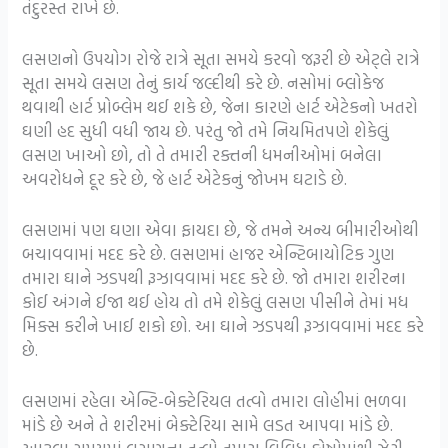
તંદુરસ્ત રાખે છે.
લસણનો ઉપયોગ રોજે રાત્રે સૂતા સમયે કરવો જરૂરી છે એટ્લે રાત્રે
સૂતા સમયે લસણ તેનું કાર્ય જલ્દીથી કરે છે. નસોમાં બ્લોકેજ
થવાથી હાર્ટ પ્રોબ્લેમ થઈ શકે છે, જેના કારણે હાર્ટ એટેકનો ખતરો
ઘણી હદ સુધી વધી જાય છે. પરંતુ જો તમે નિયમિતપણે શેકેલું
લસણ ખાઓ છો, તો તે તમારી રક્તની ધમનીઓમાં બનેલા
અવરોધને દૂર કરે છે, જે હાર્ટ એટેકનું જોખમ ઘટાડે છે.
લસણમાં પણ ઘણા એવા ફાયદા છે, જે તમને અન્ય બીમારીઓથી
બચાવવામાં મદદ કરે છે. લસણમાં હાજર એન્ટિબાયોટિક ગુણ
તમારા ઘાને ઝડપથી રૂઝાવવામાં મદદ કરે છે. જો તમારા શરીરના
કોઈ અંગને ઈજા થઈ હોય તો તમે શેકેલું લસણ પીસીને તેમાં મધ
મિક્સ કરીને ખાઈ શકો છો. આ ઘાને ઝડપથી રૂઝાવવામાં મદદ કરે
છે.
લસણમાં રહેલા એન્ટિ-બેક્ટેરિયલ તત્વો તમારા લોહીમાં ભળવા
માંડે છે અને તે શરીરમાં બેક્ટેરિયા સામે લડત આપવા માંડે છે.