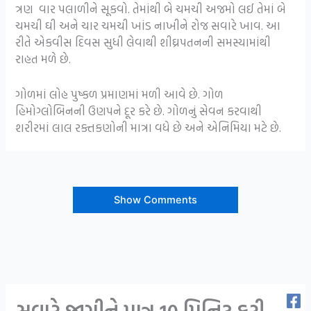
ત્રણ વાર પલાળીને સૂકવો. તેમાંથી બે ચમચી અજમો લઈ તેમાં બે
ચમચી ઘી અને ચાર ચમચી ખાંડ નાખીને રોજ સવારે ખાવ. આ
રીતે એકવીસ દિવસ સુધી લેવાથી શીઘ્રપતનની સમસ્યામાંથી
રાહત મળે છે.
ગોળમાં લોહ પુષ્કળ પ્રમાણમાં મળી આવે છે. ગોળ
હિમોગ્લોબિનની ઉણપને દૂર કરે છે. ગોળનું સેવન કરવાથી
શરીરમાં લાલ રક્તકણોની માત્રા વધે છે અને એનિમિયા મટે છે.
Show Comments
સવારે જાગીને માત્ર 10 મિનિટ કરી