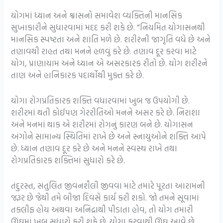
યોગમાં ધ્યાન અને શ્વાસનો સમાવેશ વ્યક્તિની માનસિક
સુખાકારીને સુધારવામાં મદદ કરી શકે છે. “નિયમિત યોગાસનથી
માનસિક સ્પષ્ટતા અને શાંતિ મળે છે. શરીરની જાગૃતિ વધે છે અને
તણાવથી રાહત તથા મનને હળવું કરે છે. તણાવ દૂર કરવા માટે
યોગ, પ્રાણાયામ અને ધ્યાન એ અસરકારક રીતો છે. યોગ શરીરને
તાણ અને હાનિકારક પદાર્થોથી મુક્ત કરે છે.
યોગા રોગપ્રતિકારક શક્તિ વધારવામાં ખુબ જ ઉપયોગી છે.
શરીરમાં થતી કોઈપણ ગેરરીતિઓ મનને અસર કરે છે. નિરાશા
અને મનમાં થાક એ શરીરમાં રોગનું કારણ બને છે. યોગાસન
અંગોને સામાન્ય સ્થિતિમાં રાખે છે અને સ્નાયુઓને શક્તિ આપે
છે. ધ્યાન તણાવ દૂર કરે છે અને મનને સ્વસ્થ રાખે તથા
રોગપ્રતિકારક શક્તિમાં સુધારો કરે છે.
તંદુરસ્ત, સંતુલિત જીવનશૈલી જીવવા માટે તમારે પૂરતા આરામની
જરૂર છે જેથી તમે બીજા દિવસે કાર્ય કરી શકો. જો તમને સૂવામાં
તકલીફ હોય અથવા અનિદ્રાથી પીડાતા હોવ, તો યોગ તમારી
ઊંઘમાં ખૂબ સુધારો કરી શકે છે. યોગા કરવાથી ઊંઘ આવે છે,