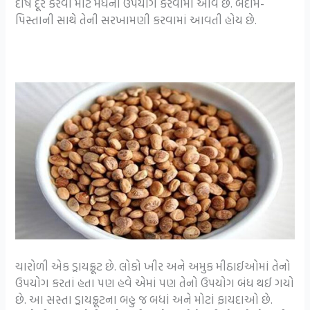
દોષ દૂર કરવા માટે મધનો ઉપયોગ કરવામાં આવે છે. બદામ-
પિસ્તાની સાથે તેની સરખામણી કરવામાં આવતી હોય છે.
ચારોળી એક ડ્રાયફ્રૂટ છે. લોકો ખીર અને અમુક મીઠાઈઓમાં તેનો
ઉપયોગ કરતાં હતા પણ હવે એમાં પણ તેનો ઉપયોગ બંધ થઈ ગયો
છે. આ સસ્તા ડ્રાયફ્રૂટના બહુ જ બધાં અને મોટાં ફાયદાઓ છે.