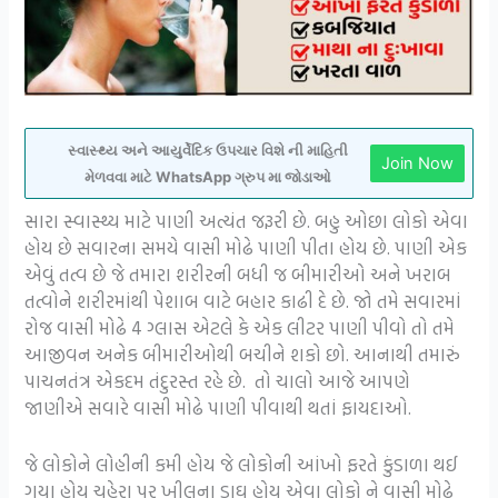
સ્વાસ્થ્ય અને આયુર્વેદિક ઉપચાર વિશે ની માહિતી
Join Now
મેળવવા માટે WhatsApp ગ્રુપ મા જોડાઓ
સારા સ્વાસ્થ્ય માટે પાણી અત્યંત જરૂરી છે. બહુ ઓછા લોકો એવા
હોય છે સવારના સમયે વાસી મોઢે પાણી પીતા હોય છે. પાણી એક
એવું તત્વ છે જે તમારા શરીરની બધી જ બીમારીઓ અને ખરાબ
તત્વોને શરીરમાંથી પેશાબ વાટે બહાર કાઢી દે છે. જો તમે સવારમાં
રોજ વાસી મોઢે 4 ગ્લાસ એટલે કે એક લીટર પાણી પીવો તો તમે
આજીવન અનેક બીમારીઓથી બચીને શકો છો. આનાથી તમારું
પાચનતંત્ર એકદમ તંદુરસ્ત રહે છે. તો ચાલો આજે આપણે
જાણીએ સવારે વાસી મોઢે પાણી પીવાથી થતાં ફાયદાઓ.
જે લોકોને લોહીની કમી હોય જે લોકોની આંખો ફરતે કુંડાળા થઈ
ગયા હોય ચહેરા પર ખીલના ડાઘ હોય એવા લોકો ને વાસી મોઢે