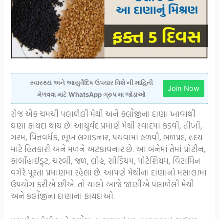
સ્વાસ્થ્ય અને આયુર્વેદિક ઉપચાર વિશે ની માહિતી
Join Now
મેળવવા માટે WhatsApp ગ્રુપ મા જોડાઓ
રોજ એક ચમચી પલાળેલી મેથી અને કલોંજીના દાણા ખાવાથી
ઘણા ફાયદા થાય છે. આયુર્વેદ પ્રમાણે મેથી સ્વાદમાં કડવી, તીખી,
ગરમ, પિત્તવર્ધક, ભૂખ લગાડનાર, પચવામાં હળવી, બળપ્રદ, હૃદય
માટે હિતકારી અને મળને અટકાવનાર છે. આ બંનેમાં તેમાં પ્રોટીન,
કાર્બોહાઈડ્ર્ટ, ચરબી, જળ, લોહ, સોડિયમ, પોટેશિયમ, વિટામિન
વગેરે પૂરતા પ્રમાણમાં રહેલાં છે. આપણે મેથીના દાણાનો મસાલામાં
ઉપયોગ કરીએ છીએ. તો ચાલો આજે જાણીએ પલાળેલી મેથી
અને કલોંજીના દાણાના ફાયદાઓ.