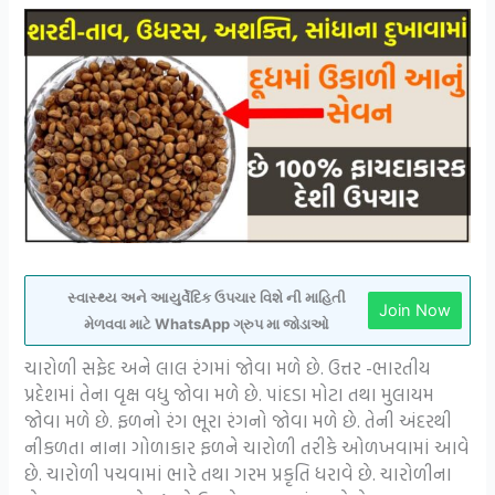
સ્વાસ્થ્ય અને આયુર્વેદિક ઉપચાર વિશે ની માહિતી
Join Now
મેળવવા માટે WhatsApp ગ્રુપ મા જોડાઓ
ચારોળી સફેદ અને લાલ રંગમાં જોવા મળે છે. ઉત્તર -ભારતીય
પ્રદેશમાં તેના વૃક્ષ વધુ જોવા મળે છે. પાંદડા મોટા તથા મુલાયમ
જોવા મળે છે. ફળનો રંગ ભૂરા રંગનો જોવા મળે છે. તેની અંદરથી
નીકળતા નાના ગોળાકાર ફળને ચારોળી તરીકે ઓળખવામાં આવે
છે. ચારોળી પચવામાં ભારે તથા ગરમ પ્રકૃતિ ધરાવે છે. ચારોળીના