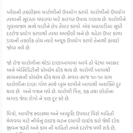
ખીલની તકલીફમાં ચારોળીનો ઉપયોગ કરવો. ચારોળીનો ઉપયોગ
ત્વચાની સુંદરતા વધારવા માટે કારગત ઉપાય ગણાય છે. ચારોળીને
ગુલાબજળ સાથે વાટીને લેપ તૈયાર કરવો. એક અઠવાડિયા સુધી
દરરોજ પ્રયોગ કરવાથી ત્વચા ચમકીલી બને છે. ચહેરા ઉપર કાળા
ડાઘની તકલીફ હોય ત્યારે અચૂક ઉપયોગ કરવો તેનાથી ફાયદો
જોવા મળે છે.
જો રોજ ચારોળીના થોડાં દાણાખાવામાં આવે તો પેટમાં અલ્સર
અને એસિડિટીની પ્રોબ્લેમ ઠીક થાય છે. ચારોળી ખાવાથી
સાયનસની પ્રોબ્લેમ ઠીક થાય છે. સવાર-સાંજ ૧૦-૧૦ ગ્રામ
ચારોળીના દાણા ગોળ સાથે ખુબ ચાવીને ખાવાથી અશક્તિ દૂર
થાય છે. અને વજન વધે છે. ચારોળી પિત્ત, કફ તથા લોહીના
બગાડ જેવા રોગો ને પણ દૂર કરે છે.
મિત્રો, આવીજ સ્વાસ્થ્ય અને આયુર્વેદ ઉપચાર વિશે માહિતી
મેળવવા માટે નીચેનું લાઇક બટન દબાવી લાઈક કરો જેથી દરેક
જીવન જરૂરી અને કામ ની માહિતી તમને દરરોજ મળી શકે છે,