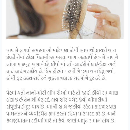
વાળને લગતી સમસ્યાઓ માટે પણ કીવી ખાવાથી ફાયદો થાય
છે.કીવીમાં રહેલ વિટામીન્સ ખરતા વાળ અટકાવે છેઅને વાળને
લાંબા મજબૂત બનાવે છે. કીવી માં લૉ ગ્લાઇસેમીક ઇન્ડેક્ષ અને
હાઈ ફાઈબર હોય છે. જે શરીરમાં ચરબી ને જમા થવા દેતું નથી.
કીવી ફ્રુટ ફક્ત શરીરને નુકસાનકારક ચરબીને દૂર કરે છે.
પેટમાં થતી નાની-મોટી બીમારીઓ માટે તો જાણે કીવી રામબાણ
ઈલાજ છે તેનાથી પેટ દર્દ, બવાસીર વગેરે જેવી બીમારીઓ
સંપૂર્ણપણે દૂર થાય છે. આની સાથે જ કીવી રહેલા ફાઇબર પણ
પાચનતંત્રને વ્યવસ્થિત કામ કરતા રહેવા માટે મદદ કરે છે. અને
કબજીયાતના દર્દીઓ માટે તો કેવી જાણે અમૃત સમાન હોય છે.