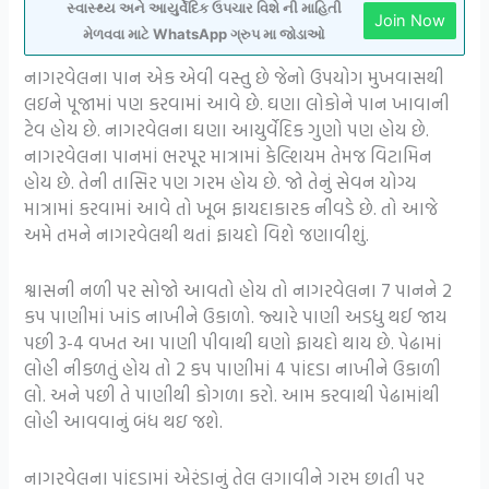
સ્વાસ્થ્ય અને આયુર્વેદિક ઉપચાર વિશે ની માહિતી
Join Now
મેળવવા માટે WhatsApp ગ્રુપ મા જોડાઓ
નાગરવેલના પાન એક એવી વસ્તુ છે જેનો ઉપયોગ મુખવાસથી
લઇને પૂજામાં પણ કરવામાં આવે છે. ઘણા લોકોને પાન ખાવાની
ટેવ હોય છે. નાગરવેલના ઘણા આયુર્વેદિક ગુણો પણ હોય છે.
નાગરવેલના પાનમાં ભરપૂર માત્રામાં કેલ્શિયમ તેમજ વિટામિન
હોય છે. તેની તાસિર પણ ગરમ હોય છે. જો તેનું સેવન યોગ્ય
માત્રામાં કરવામાં આવે તો ખૂબ ફાયદાકારક નીવડે છે. તો આજે
અમે તમને નાગરવેલથી થતાં ફાયદો વિશે જણાવીશું.
શ્વાસની નળી પર સોજો આવતો હોય તો નાગરવેલના 7 પાનને 2
કપ પાણીમાં ખાંડ નાખીને ઉકાળો. જ્યારે પાણી અડધુ થઈ જાય
પછી 3-4 વખત આ પાણી પીવાથી ઘણો ફાયદો થાય છે. પેઢામાં
લોહી નીકળતું હોય તો 2 કપ પાણીમાં 4 પાંદડા નાખીને ઉકાળી
લો. અને પછી તે પાણીથી કોગળા કરો. આમ કરવાથી પેઢામાંથી
લોહી આવવાનું બંધ થઇ જશે.
નાગરવેલના પાંદડામાં એરંડાનું તેલ લગાવીને ગરમ છાતી પર