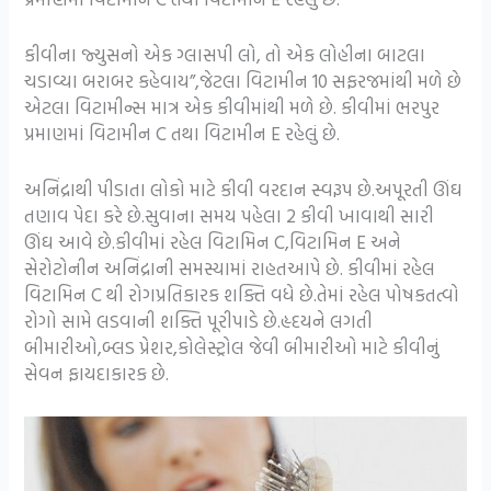
કીવીના જ્યુસનો એક ગ્લાસપી લો, તો એક લોહીના બાટલા
ચડાવ્યા બરાબર કહેવાય”,જેટલા વિટામીન 10 સફરજમાંથી મળે છે
એટલા વિટામીન્સ માત્ર એક કીવીમાંથી મળે છે. કીવીમાં ભરપુર
પ્રમાણમાં વિટામીન C તથા વિટામીન E રહેલું છે.
અનિંદ્રાથી પીડાતા લોકો માટે કીવી વરદાન સ્વરૂપ છે.અપૂરતી ઊંઘ
તણાવ પેદા કરે છે.સુવાના સમય પહેલા 2 કીવી ખાવાથી સારી
ઊંઘ આવે છે.કીવીમાં રહેલ વિટામિન C,વિટામિન E અને
સેરોટોનીન અનિંદ્રાની સમસ્યામાં રાહતઆપે છે. કીવીમાં રહેલ
વિટામિન C થી રોગપ્રતિકારક શક્તિ વધે છે.તેમાં રહેલ પોષકતત્વો
રોગો સામે લડવાની શક્તિ પૂરીપાડે છે.હૃદયને લગતી
બીમારીઓ,બ્લડ પ્રેશર,કોલેસ્ટ્રોલ જેવી બીમારીઓ માટે કીવીનું
સેવન ફાયદાકારક છે.