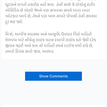
ઘૂંટણને લગતી તકલીફ નહીં થાય. તેની સાથે જે લોકોનું શરીર
એસિડિક છે એટલે જેમને પણ સવારના સમયે ખાટા ખાટા
ઓટકાર આવે છે, તેમને પણ આમ સવારે પીવાથી તેની સમસ્યા
દૂર થઇ જશે.
મિત્રો, આવીજ સ્વાસ્થ્ય અને આયુર્વેદ ઉપચાર વિશે માહિતી
મેળવવા માટે નીચેનું લાઇક બટન દબાવી લાઈક કરો જેથી દરેક
જીવન જરૂરી અને કામ ની માહિતી તમને દરરોજ મળી શકે છે,
તમારો દિવસ સારો જાય, આભાર.
Show Comments