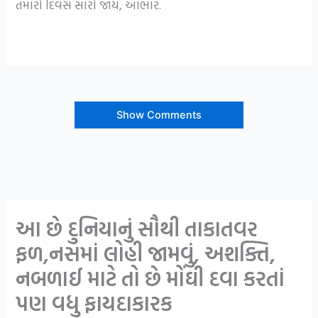
તમારો દિવસ સારો જાય, આભાર.
Show Comments
આ છે દુનિયાનું સૌથી તાકાતવર
ફળ,નસમાં લોહી જામવું, અશક્તિ,
નબળાઈ માટે તો છે મોંઘી દવા કરતાં
પણ વધુ ફાયદાકારક