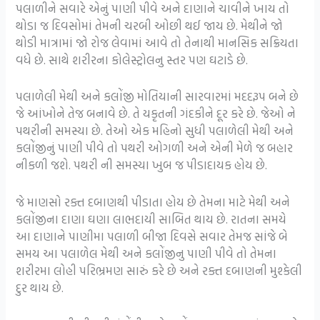
પલાળીને સવારે એનું પાણી પીવે અને દાણાને ચાવીને ખાય તો
થોડા જ દિવસોમાં તેમની ચરબી ઓછી થઈ જાય છે. મેથીને જો
થોડી માત્રામાં જો રોજ લેવામાં આવે તો તેનાથી માનસિક સક્રિયતા
વધે છે. સાથે શરીરના કોલેસ્ટ્રોલનુ સ્તર પણ ઘટાડે છે.
પલાળેલી મેથી અને કલોંજી મોતિયાની સારવારમાં મદદરૂપ બને છે
જે આંખોને તેજ બનાવે છે. તે યકૃતની ગંદકીને દૂર કરે છે. જેઓ ને
પથરીની સમસ્યા છે. તેઓ એક મહિનો સુધી પલાળેલી મેથી અને
કલોંજીનું પાણી પીવે તો પથરી ઓગળી અને એની મેળે જ બહાર
નીકળી જશે. પથરી ની સમસ્યા ખુબ જ પીડાદાયક હોય છે.
જે માણસો રક્ત દબાણથી પીડાતા હોય છે તેમના માટે મેથી અને
કલોંજીના દાણા ઘણા લાભદાયી સાબિત થાય છે. રાતના સમયે
આ દાણાને પાણીમા પલાળી બીજા દિવસે સવાર તેમજ સાંજે બે
સમય આ પલાળેલ મેથી અને કલોંજીનુ પાણી પીવે તો તેમના
શરીરમા લોહી પરિભ્રમણ સારું કરે છે અને રક્ત દબાણની મુશ્કેલી
દુર થાય છે.