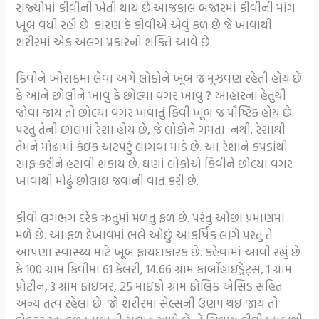
રાજ્યોમાં કીવીની ખેતી થાય છે.આજકાલ બજારમાં કીવીની માંગ
ખૂબ વધી રહી છે. કારણ કે કીવીએ એવું ફળ છે જે ખાવાથી
શરીરમાં એક અલગ પ્રકારની શક્તિ આવે છે.
કિવીને ખોરાકમાં લેવા અંગે લોકોને ખૂબ જ મૂંઝવણ રહેતી હોય છે
કે આને છોલીને ખાવું કે છોલ્યા વગર ખાવું ? આહારના હેતુથી
જોવા જાય તો છોલ્યા વગર ખવાતું કિવી ખૂબ જ પૌષ્ટિક હોય છે.
પરંતુ તેની છાલમાં રેશા હોય છે, જે લોકોને ગમતા નથી. રેશાથી
તેમને મોઢામાં કંઇક અટપટું લાગવા માંડે છે. આ રેશાને કપડાંથી
સાફ કરીને હટાવી શકાય છે. ઘણાં લોકોએ કિવીને છોલ્યા વગર
ખાવાથી મોઢું છોલાઇ જવાની વાત કરી છે.
કીવી લગભગ દરેક ઋતુમાં મળતુ ફળ છે. પરંતુ ઓછા પ્રમાણમાં
મળે છે. આ ફળ દેખાવમાં ભલે ઓછું આકર્ષિક લાગે પરંતુ તે
આપણા સ્વાસ્થ્ય માટે ખૂબ ફાયદાકારક છે. કહેવામાં આવી રહ્યું છે
કે 100 ગ્રામ કિવીમાં 61 કેલરી, 14.66 ગ્રામ કાર્બોહાઇડ્રેટ્સ, 1 ગ્રામ
પ્રોટીન, 3 ગ્રામ ફાઇબર, 25 માઇક્રો ગ્રામ ફોલિક એસિડ સહિત
અન્ય તત્વ રહેલા છે. જો શરીરમાં સેલ્સની ઉણપ થઇ જાય તો