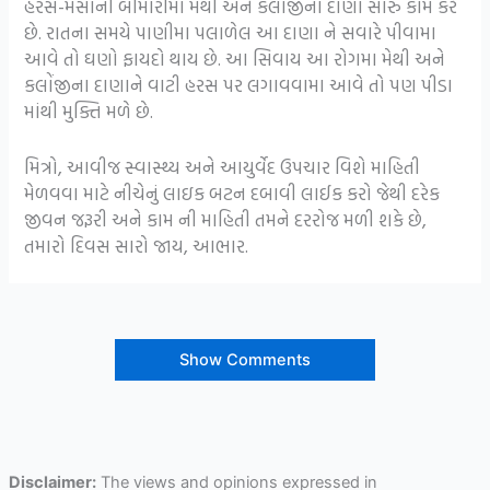
હરસ-મસાની બીમારીમાં મેંથી અને કલોંજીના દાણા સારું કામ કરે
છે. રાતના સમયે પાણીમા પલાળેલ આ દાણા ને સવારે પીવામા
આવે તો ઘણો ફાયદો થાય છે. આ સિવાય આ રોગમા મેથી અને
કલોંજીના દાણાને વાટી હરસ પર લગાવવામા આવે તો પણ પીડા
માંથી મુક્તિ મળે છે.
મિત્રો, આવીજ સ્વાસ્થ્ય અને આયુર્વેદ ઉપચાર વિશે માહિતી
મેળવવા માટે નીચેનું લાઇક બટન દબાવી લાઈક કરો જેથી દરેક
જીવન જરૂરી અને કામ ની માહિતી તમને દરરોજ મળી શકે છે,
તમારો દિવસ સારો જાય, આભાર.
Show Comments
Disclaimer:
The views and opinions expressed in