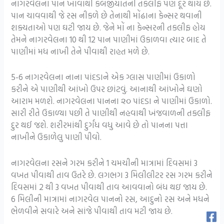
નાગરવેલના પાન ખાવાથી કબજીયાતની તકલીફ પણ દૂર થાય છે.
પાન ચાવવાથી જે રસ નીકળે છે તેનાથી મોંઢાના કેન્સર થવાની
શક્યતાઓ પણ ઘટી જાય છે. જેને મોં ના કેન્સરની તકલીફ હોય
તેમને નાગરવેલના 10 થી 12 પાન પાણીમાં ઉકાળવા ત્યાર બાદ તે
પાણીમાં મધ નાખી તેને પીવાથી રાહત મળે છે.
5-6 નાગરવેલના નાના પાંદડાને એક ગ્લાસ પાણીમાં ઉકાળો
કરીને એ પાણીથી આંખો ઉપર છાંટવું. આનાથી આંખોને ઘણો
આરામ મળશે. નાગરવેલના પાનના ૨૦ પાંદડા ને પાણીમાં ઉકાળો.
સારી રીતે ઉકાળ્યા પછી તે પાણીથી નહવાથી ખંજવાળની તકલીફ
દુર થઈ જશે. શરીરમાંથી દુર્ગંધ વધુ આવે છે તો પાનના પત્તા
નાખીને ઉકાળેલુ પાણી પીવો.
નાગરવેલના રસને ગરમ કરીને 1 ચમચીની માત્રામાં દિવસમાં 3
વખત પીવાથી તાવ ઉતરે છે. લગભગ 3 મિલીલીટર રસ ગરમ કરીને
દિવસમાં 2 થી 3 વખત પીવાથી તાવ આવવાનો બંધ થઇ જાય છે.
6 મિલીની માત્રામાં નાગરવેલ પાનનો રસ, આદુનો રસ અને મધને
ભેળવીને સવારે અને સાંજે પીવાથી તાવ મટી જાય છે.