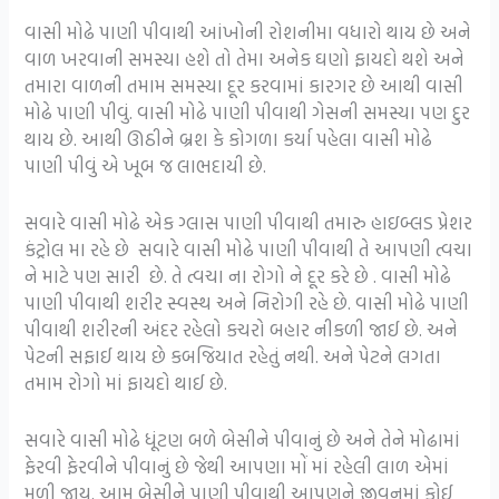
વાસી મોઢે પાણી પીવાથી આંખોની રોશનીમા વધારો થાય છે અને
વાળ ખરવાની સમસ્યા હશે તો તેમા અનેક ઘણો ફાયદો થશે અને
તમારા વાળની તમામ સમસ્યા દૂર કરવામાં કારગર છે આથી વાસી
મોઢે પાણી પીવું. વાસી મોઢે પાણી પીવાથી ગેસની સમસ્યા પણ દુર
થાય છે. આથી ઊઠીને બ્રશ કે કોગળા કર્યા પહેલા વાસી મોઢે
પાણી પીવું એ ખૂબ જ લાભદાયી છે.
સવારે વાસી મોઢે એક ગ્લાસ પાણી પીવાથી તમારુ હાઇબ્લડ પ્રેશર
કંટ્રોલ મા રહે છે સવારે વાસી મોઢે પાણી પીવાથી તે આપણી ત્વચા
ને માટે પણ સારી છે. તે ત્વચા ના રોગો ને દૂર કરે છે . વાસી મોઢે
પાણી પીવાથી શરીર સ્વસ્થ અને નિરોગી રહે છે. વાસી મોઢે પાણી
પીવાથી શરીરની અંદર રહેલો કચરો બહાર નીકળી જાઈ છે. અને
પેટની સફાઈ થાય છે કબજિયાત રહેતું નથી. અને પેટને લગતા
તમામ રોગો માં ફાયદો થાઈ છે.
સવારે વાસી મોઢે ધૂંટણ બળે બેસીને પીવાનું છે અને તેને મોઢામાં
ફેરવી ફેરવીને પીવાનું છે જેથી આપણા મોં માં રહેલી લાળ એમાં
મળી જાય. આમ બેસીને પાણી પીવાથી આપણને જીવનમાં કોઈ