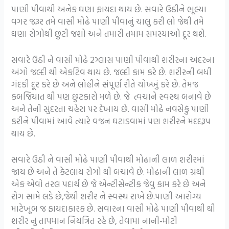
પાણી પીવાથી અનેક ઘણા ફાયદા થાય છે. સવારે ઉઠીને ભૂલ્યા
વગર જરૂર તમે વાસી મોઢે પાણી પીવાનું ચાલુ કરી લો જેથી તમે
ઘણા રોગોથી છુટી જશો અને તમારી તમામ સમસ્યાઓ દૂર થશે.
સવારે ઉઠી ને વાસી મોઢે 2ગ્લાસ પાણી પીવાથી શરીરના અંદરના
અંગો જલ્દી થી એકટિવ થાય છે. જલ્દી કામ કરે છે. શરીરની બધી
ગંદકી દૂર કરે છે અને લોહીને સંપૂર્ણ રીતે ચોખ્ખું કરે છે. તેમજ
કબજિયાત થી પણ છુટકારો મળે છે. જે ત્વચાને સ્વસ્થ બનાવે છે
અને તેની સુંદરતા ચહેરા પર દેખાય છે. વાસી મોઢે નવસેકું પાણી
કરીને પીવામાં આવે ત્યારે વજન ઘટાડવામાં પણ શરીરને મદદરૂપ
થાય છે.
સવારે ઉઠી ને વાસી મોઢે પાણી પીવાથી મોઢાની લાળ શરીરમાં
જાય છે અને તે કેટલાય રોગો થી બચાવે છે. મોઢાની લાળ ગ્રંથી
એક એવો તરલ પદાર્થ છે જે એન્ટીસેન્ટીક જેવુ કામ કરે છે અને
રોગ સામે લડે છે,જેથી શરીર ને સ્વસ્થ રાખે છે.પાણી આરોગ્ય
માટેખૂબ જ ફાયદાકારક છે. સવારના વાસી મોઢે પાણી પીવાથી થી
શરીર નું તાપમાન નિયંત્રિત રહે છે, તેવામાં નાની-મોટી