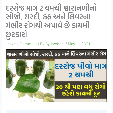
દરરોજ માત્ર 2 ચમચી શ્વાસનળીનો
સોજો, શરદી, કફ અને લિવરના
ગંભીર રોગથી અપાવે છે કાયમી
છુટકારો
Leave a Comment
/ By
Ayurvedam
/
May 11, 2021