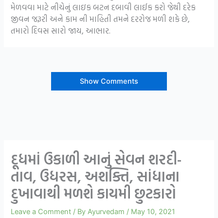
મેળવવા માટે નીચેનું લાઇક બટન દબાવી લાઈક કરો જેથી દરેક
જીવન જરૂરી અને કામ ની માહિતી તમને દરરોજ મળી શકે છે,
તમારો દિવસ સારો જાય, આભાર.
Show Comments
દૂધમાં ઉકાળી આનું સેવન શરદી-
તાવ, ઉધરસ, અશક્તિ, સાંધાના
દુખાવાથી મળશે કાયમી છુટકારો
Leave a Comment
/ By
Ayurvedam
/
May 10, 2021