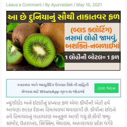
Leave a Comment
/ By
Ayurvedam
/
May 10, 2021
સ્વાસ્થ્ય અને આયુર્વેદિક ઉપચાર વિશે ની માહિતી
Join Now
મેળવવા માટે WhatsApp ગ્રુપ મા જોડાઓ
ન્યુઝીલેંડ અને ઈટલીનું પ્રખ્યાત ફળ એવા કીવીની ખેતી હવે
આપણાં ભારત દેશના હિમાચલમાં થવાલાગી છે. કીવીના છોડને
હવે હિમાચલનું વાતાવરણ અનુકૂળ આવી ગયું છે.કીવી જમ્મુ-
કશ્મીર, ઉત્તરાખંડ, સિક્કિમ, મેઘાલય, અરુણાચલ પ્રદેશ વગેરે