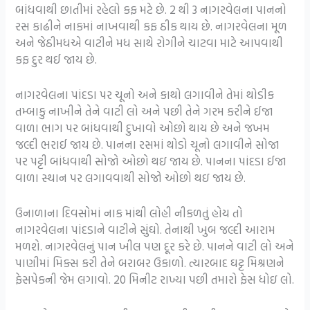
બાંધવાથી છાતીમાં રહેલો કફ મટે છે. 2 થી 3 નાગરવેલના પાનનો
રસ કાઢીને નાકમાં નાખવાથી કફ ઠીક થાય છે. નાગરવેલના મૂળ
અને જેઠીમધએ વાટીને મધ સાથે રોગીને ચાટવા માટે આપવાથી
કફ દુર થઈ જાય છે.
નાગરવેલના પાંદડા પર ચૂનો અને કાથો લગાવીને તેમાં થોડીક
તમ્બાકુ નાખીને તેને વાટી લો અને પછી તેને ગરમ કરીને ઈજા
વાળા ભાગ પર બાંધવાથી દુખાવો ઓછો થાય છે અને જખમ
જલ્દી ભરાઈ જાય છે. પાનના રસમાં થોડો ચૂનો લગાવીને સોજા
પર પટ્ટી બાંધવાથી સોજો ઓછો થઇ જાય છે. પાનના પાંદડા ઈજા
વાળા સ્થાન પર લગાવવાથી સોજો ઓછો થઇ જાય છે.
ઉનાળાના દિવસોમાં નાક માંથી લોહી નીકળતું હોય તો
નાગરવેલના પાંદડાને વાટીને સુંઘો. તેનાથી ખુબ જલ્દી આરામ
મળશે. નાગરવેલનું પાન ખીલ પણ દૂર કરે છે. પાનને વાટી લો અને
પાણીમાં મિક્સ કરી તેને બરાબર ઉકાળો. ત્યારબાદ ઘટ્ટ મિશ્રણને
ફેસપેકની જેમ લગાવો. 20 મિનીટ રાખ્યા પછી તમારો ફેસ ધોઇ લો.