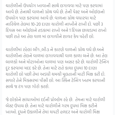
ચારોળીનો ઉપયોગ ખાવાની સાથે લગાવવા માટે પણ કરવામાં
આવે છે. તેનાથી વાળનો ગ્રોથ વધે છે. તેની પેસ્ટ અને ઓઈલનો
ઉપયોગ પણ કરવામાં આવે છે. વાળના ગ્રોથ વધારવા માટે
નારિયેળ તેલમાં 10-20 દાણા ચારોળી નાખીને રાખી દો. પછી 3
દિવસ આ ઓઈલને તડકામાં રાખો અને 1 દિવસ છાયડામાં રાખો
પછી રાતે આ તેલ વાળ માં લગાવીને શાવર કેપ પહેરી લો.
ચારોળીમાં રહેલાં બી૧ ,બી૩ ને કારણે વાળનો ગ્રોથ વધે છે.અને
ચારોળીના તેલને વાળમાં લગાવવાથી વાળ કાળા બને છે. આ તેલ
બાળકો અને મોટાઓના વાળમાં પણ અસર કરે છે. ચારોળી ટેનિંગ
દૂર કરવામાં મદદ કરે છે. તેના માટે રાતે કાચા દૂધમાં 10 દાણા
ચારોળી લો પછી તેમાં અડધી ચમચી મુલતાની માટી મિક્ષ કરી દો.
સવારે તેને મિક્સરમાં પીસી લો. આ સ્કિન ટેનિંગ ખતમ કરવાની
સાથે જ રંગ પણ ગોરો કરશે.
જે લોકોને સાંધાઓમાં દર્દની પ્રોબ્લેમ રહે છે. તેમના માટે ચારોળી
બેસ્ટ ઉપાય છે. તેના માટે ચારોળીને ગરમ દૂધમાં મિક્ષ કરીને
ખાઓ. દૂધને ઉકાળીને તેમાં ચપટી હળદર અને ચારોળી મિક્ષ