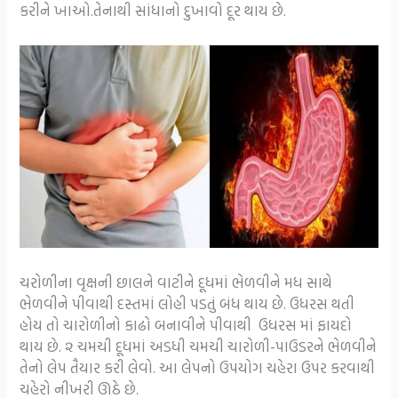
કરીને ખાઓ.તેનાથી સાંધાનો દુખાવો દૂર થાય છે.
ચરોળીના વૃક્ષની છાલને વાટીને દૂધમાં ભેળવીને મધ સાથે
ભેળવીને પીવાથી દસ્તમાં લોહી પડતું બંધ થાય છે. ઉધરસ થતી
હોય તો ચારોળીનો કાઢો બનાવીને પીવાથી ઉધરસ માં ફાયદો
થાય છે. ૨ ચમચી દૂધમાં અડધી ચમચી ચારોળી-પાઉડરને ભેળવીને
તેનો લેપ તૈયાર કરી લેવો. આ લેપનો ઉપયોગ ચહેરા ઉપર કરવાથી
ચહેરો નીખરી ઊઠે છે.