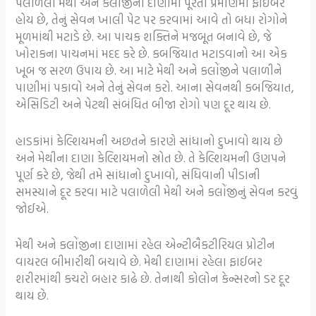
પલાળેલા મેથી અને કલોંજીના દાણામાં પૂરતા પ્રમાણમાં ફાઈબર
હોય છે, તેનું સેવન ખાલી પેટ પર કરવામાં આવે તો બધા રોગોને
મૂળમાંથી મટાડે છે. આ પાચક શક્તિને મજબૂત બનાવે છે, જે
ખોરાકના પાચનમાં મદદ કરે છે. કબજિયાત મટાડવાનો આ એક
ખૂબ જ સરળ ઉપાય છે. આ માટે મેથી અને કલોંજીને પલાળીને
પાણીમાં પકાવો અને તેનું સેવન કરો. આના સેવનથી કબજિયાત,
એસિડિટી અને પેટથી સંબંધિત બીજા રોગો પણ દૂર થાય છે.
હાડકાંમાં કેલ્શિયમની અછતને કારણે સાંધાનો દુખાવો થાય છે
અને મેથીના દાણા કેલ્શિયમનો સ્રોત છે. તે કેલ્શિયમની ઉણપને
પૂર્ણ કરે છે, જેથી તમે સાંધાનો દુખાવો, સંધિવાની પીડાની
સમસ્યાને દૂર કરવા માટે પલાળેલી મેથી અને કલોંજીનું સેવન કરવું
જોઈએ.
મેથી અને કલોંજીના દાણામાં રહેલ એન્ટીબૈકટીરિયલ પ્રોટીન
વાયરલ બીમારીથી બચાવે છે. મેથી દાણામાં રહેલા ફાઈબર
શરીરમાંથી કચરો બહાર કાઢે છે. તેનાથી કોલોન કેન્સરનો ડર દૂર
થાય છે.