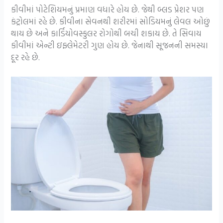
કીવીમાં પોટેશિયમનું પ્રમાણ વધારે હોય છે. જેથી બ્લડ પ્રેશર પણ
કંટ્રોલમાં રહે છે. કીવીના સેવનથી શરીરમાં સોડિયમનું લેવલ ઓછું
થાય છે અને કાર્ડિયોવસ્કુલર રોગોથી બચી શકાય છે. તે સિવાય
કીવીમાં એન્ટી ઇફ્લેમેટરી ગુણ હોય છે. જેનાથી સૂજનની સમસ્યા
દૂર રહે છે.