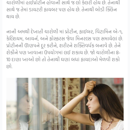
ચારોળીમાં હાઈપ્રોટીન હોવાની સાથે જ લો કેલરી હોય છે. તેનાથી
સાથે જ તેમાં ડાયટરી ફાયબર પણ હોય છે. તેનાથી બોડી ક્લિન
થાય છે.
નાની અમથી દેખાતી ચારોળી માં પ્રોટીન, ફાઈબર, વિટામિન એ-૧,
કેલ્શિયમ, આયર્ન, અને ફોસ્ફરસ જેવા મિનરલ્સ પણ સમાયેલાં છે.
પ્રોટીનની ઊણપને દૂર કરીને, શરીરને શક્તિવર્ધક બનાવે છે. તેને
શેકીને પણ ખાવાના ઉપયોગમાં લઈ શકાય છે. જો ચારોળીના 8-
10 દાણા ખાઓ છો તો તેનાથી ઘણાં બધાં ફાયદાઓ મેળવી શકો
છો.