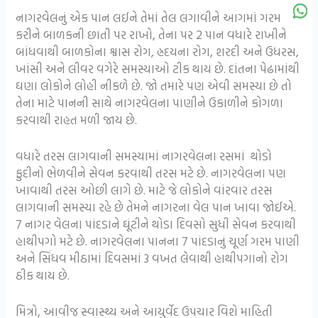
નાગરવેલનું એક પાન લઈને તેમાં તેલ લગાવીને આગમાં ગરમ
કરીને બાળકની છાતી પર રાખો, તેના પર 2 પાન વધારે રાખીને
બાંધવાથી બાળકોના શ્વાસ રોગ, હ્રદયના રોગ, શરદી અને ઉધરસ,
ખાંસી અને લીવર વગેરે સમસ્યાઓ ટીક થાય છે. દાંતના પેઢામાંથી
ઘણા લોકોને લોહી નીકળે છે. જો તમારે પણ એવી સમસ્યા છે તો
તેના માટે પાનની સાથે નાગરવેલના પાણીને ઉકાળીને કોગળા
કરવાથી રાહત મળી જાય છે.
વધારે તરસ લાગવાની સમસ્યામાં નાગરવેલના રસમાં થોડો
ફુદીનો ભેળવીને સેવન કરવાથી તરસ મટે છે. નાગરવેલના પણ
ખાવાથી તરસ ઓછી લાગે છે. માટે જે લોકોને વાંરવાર તરસ
લાગવાની સમસ્યા રહે છે તેમને નાગરના વેલ પાન ખાવા જોઈએ.
7 નાગર વેલના પાંદડાને ઘૂંટીને થોડા દિવસો સુધી સેવન કરવાથી
હાથીપગો મટે છે. નાગરવેલના પાનના 7 પાંદડાનું ચૂર્ણ ગરમ પાણી
અને સિંધવ મીઠામાં દિવસમાં 3 વખત લેવાથી હાથીપગાનો રોગ
ઠીક થાય છે.
મિત્રો, આવીજ સ્વાસ્થ્ય અને આયુર્વેદ ઉપચાર વિશે માહિતી