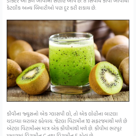
ડોક્ટર આ ફળ ખાવાની સલાહ આપે છે. તે સિવાય કીવી ખાવાથી
કેટલીક અન્ય બિમારીઓ પણ દૂર કરી શકાય છે.
કીવીના જ્યુસનો એક ગ્લાસપી લો, તો એક લોહીના બાટલા
ચડાવ્યા બરાબર કહેવાય. જેટલા વિટામીન 10 સફરજમાંથી મળે છે
એટલા વિટામીન્સ માત્ર એક કીવીમાંથી મળે છે. કીવીમાં ભરપુર
પ્રમાણમાં વિટામીન C તથા વિટામીન E રહેલું છે.