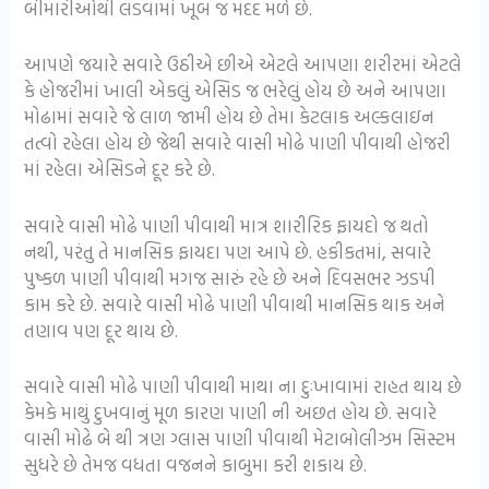
બીમારીઓથી લડવામાં ખૂબ જ મદદ મળે છે.
આપણે જયારે સવારે ઉઠીએ છીએ એટલે આપણા શરીરમાં એટલે
કે હોજરીમાં ખાલી એકલું એસિડ જ ભરેલું હોય છે અને આપણા
મોઢામાં સવારે જે લાળ જામી હોય છે તેમા કેટલાક અલ્કલાઇન
તત્વો રહેલા હોય છે જેથી સવારે વાસી મોઢે પાણી પીવાથી હોજરી
માં રહેલા એસિડને દૂર કરે છે.
સવારે વાસી મોઢે પાણી પીવાથી માત્ર શારીરિક ફાયદો જ થતો
નથી, પરંતુ તે માનસિક ફાયદા પણ આપે છે. હકીકતમાં, સવારે
પુષ્કળ પાણી પીવાથી મગજ સારું રહે છે અને દિવસભર ઝડપી
કામ કરે છે. સવારે વાસી મોઢે પાણી પીવાથી માનસિક થાક અને
તણાવ પણ દૂર થાય છે.
સવારે વાસી મોઢે પાણી પીવાથી માથા ના દુઃખાવામાં રાહત થાય છે
કેમકે માથું દુખવાનું મૂળ કારણ પાણી ની અછત હોય છે. સવારે
વાસી મોઢે બે થી ત્રણ ગ્લાસ પાણી પીવાથી મેટાબોલીઝમ સિસ્ટમ
સુધરે છે તેમજ વધતા વજનને કાબુમા કરી શકાય છે.