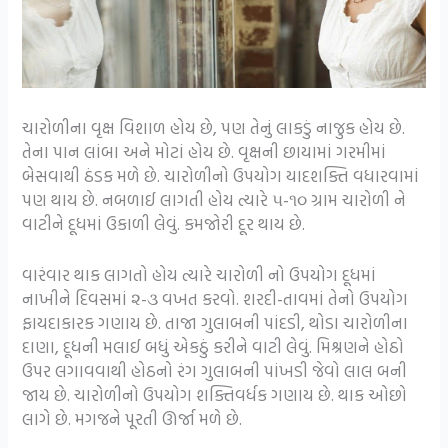
ચારોળીના વૃક્ષ વિશાળ હોય છે, પણ તેનું લાકડું નાજુક હોય છે.
તેના પાન લાંબા અને મોટાં હોય છે. વૃક્ષની છાયામાં ગરમીમાં
બેસવાથી ઠંડક મળે છે. ચારોળીનો ઉપયોગ યાદશક્તિ વધારવામાં
પણ થાય છે. નબળાઈ લાગતી હોય ત્યારે ૫-૧૦ ગ્રામ ચારોળી ને
વાટીને દૂધમાં ઉકાળી લેવું. કમજોરી દૂર થાય છે.
વારંવાર થાક લાગતો હોય ત્યારે ચારોળી નો ઉપયોગ દૂધમાં
નાખીને દિવસમાં ૨-૩ વખત કરવો. શરદી-તાવમાં તેનો ઉપયોગ
ફાયદાકારક ગણાય છે. તાજા ગુલાબની પાંદડી, થોડા ચારોળીના
દાણા, દૂધની મલાઈ બધું એકઠું કરીને વાટી લેવું. મિશ્રણને હોઠો
ઉપર લગાવવાથી હોઠનો રંગ ગુલાબની પાંખડી જેવો લાલ બની
જાય છે. ચારોળીનો ઉપયોગ શક્તિવર્ધક ગણાય છે. થાક ઓછો
લાગે છે. મગજને પૂરતી ઊર્જા મળે છે.