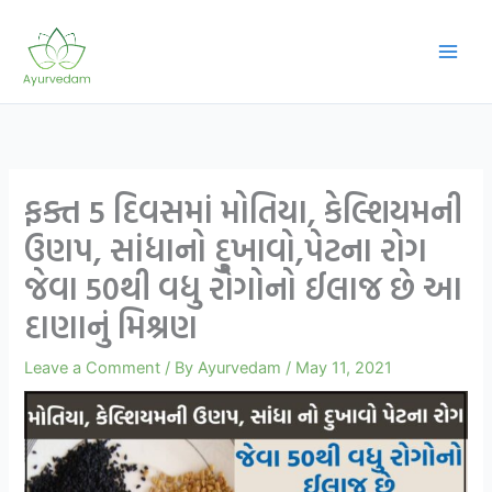
Skip
to
content
ફક્ત 5 દિવસમાં મોતિયા, કેલ્શિયમની
ઉણપ, સાંધાનો દુખાવો,પેટના રોગ
જેવા 50થી વધુ રોગોનો ઈલાજ છે આ
દાણાનું મિશ્રણ
Leave a Comment
/ By
Ayurvedam
/
May 11, 2021