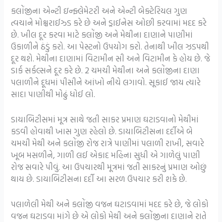
કલોંજીના એન્ટી ઇન્ફ્લેમેટરી અને એન્ટી બેક્ટેરિયલ ગુણ
ત્વચાને મોશ્ચરાઈઝ્ડ કરે છે અને ડ્રાઈનેસ ઓછી કરવામાં મદદ કરે
છે. ખીલ દૂર કરવા માટે કલોંજી અને મેથીના દાણાને પાણીમાં
ઉકાળીને ઠંડું કરો. આ પેસ્ટનો ઉપયોગ કરો. તેનાથી ખીલ ઝડપથી
દૂર થશે. મેથીના દાણામાં વિટામીન સી અને વિટામીન કે હોય છે. જે
ડાર્ક સર્કલ્સને દૂર કરે છે. 2 ચમચી મેથીના અને કલોંજીના દાણા
પલાળીને દૂધમાં પીસીને આંખો નીચે લગાવો. સૂકાઈ જાય ત્યારે
સાદા પાણીથી મોઢું ધોઈ લો.
ડાયાબિટીસમાં મૂત્ર સાથે જતી સાકર પ્રમાણ ઘટાડવાનો મેથીમાં
કડવી હોવાથી ખાસ ગુણ રહેલો છે. ડાયાબિટીસના દર્દીએ બે
ચમચી મેથી અને કલોંજી રોજ રાત્રે પાણીમાં પલાળી રાખી, સવારે
ખૂબ મસળીને, ગાળી લઈ એકાદ મહિના સુધી એ ગાળેલું પાણી
રોજ સવારે પીવું. આ ઉપચારથી મૂત્રમાં જતી સાકરનું પ્રમાણ ઓછું
થાય છે. ડાયાબિટીસના દર્દી આ સરળ ઉપચાર કરી શકે છે.
પલાળેલી મેથી અને કલોંજી વજન ઘટાડવામાં મદદ કરે છે, જે લોકો
વજન ઘટાડવા માંગે છે એ લોકો મેથી અને કલોંજીના દાણાને રાતે