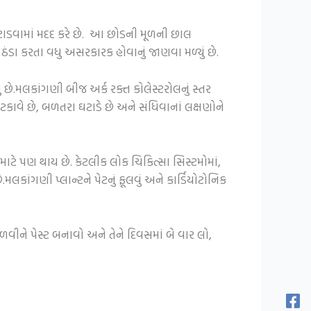
મટાડવામાં મદદ કરે છે. આ છોડની મૂળની છાલ
 ઠંડા કરતા વધુ અસરકારક હોવાનું જાણવા મળ્યું છે.
છે.મલકાંગણી બીજ અર્ક રક્ત કોલેસ્ટરોલનું સ્તર
કાવે છે, બળતરા ઘટાડે છે અને સંધિવાનાં લક્ષણોને
ટે પણ થાય છે. કેટલીક લોક ચિકિત્સા સિસ્ટમોમાં,
ાંગણી પ્લાન્ટને પેટનું ફૂલવું અને કાર્ડિયોટોનિક
ીને પેસ્ટ બનાવો અને તેને દિવસમાં બે વાર લો,