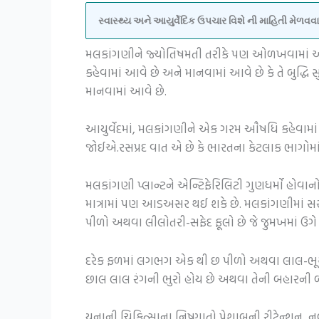
સ્વાસ્થ્ય અને આયુર્વેદિક ઉપચાર વિશે ની માહિતી મેળ
મલકાંગણીને જ્યોતિષમતી તરીકે પણ ઓળખવામાં આવે છ
કહેવામાં આવે છે અને માનવામાં આવે છે કે તે બુદ્ધ
માનવામાં આવે છે.
આયુર્વેદમાં, મલકાંગણીને એક ગરમ ઔષધિ કહેવામાં આવ
જોઈએ.રસપ્રદ વાત એ છે કે ભારતના કેટલાક ભાગોમ
મલકાંગણી પ્લાન્ટને એન્ટિફેરિલિટી ગુણધર્મો હોવાન
માત્રામાં પણ આડઅસર થઈ શકે છે. મલકાંગણીમાં સરળ
પીળો અથવા લીલોતરી-સફેદ ફૂલો છે જે જુમખમાં ઉગે
દરેક ફળમાં લગભગ એક થી છ પીળો અથવા લાલ-ભૂરા ર
છાલ લાલ રંગની ભુરો હોય છે અથવા તેની બહારની બા
યુનાની ચિકિત્સાના નિષ્ણાતો પેશાબની રીટેન્શન,