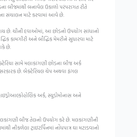
ના બીજમાંથી બનાવેલ ઉકાળો પરંપરાગત રીતે
ા સંચાલન માટે કરવામાં આવે છે.
કે થાય છે. ચીની દવાઓમાં, આ છોડનો ઉપયોગ સાંધાનો
ધિક કામગીરી અને બૌદ્ધિક મેમરીને સુધારવા માટે
કે છે.
ક્ટેરિયા સામે મલાકાંગણી છોડના બીજ અર્ક
 અસરકારક છે. બેક્ટેરિયલ ચેપ અથવા ફંગલ
 હાઇડ્રોઆલ્કોહોલિક અર્ક, સ્યુડોમોનાસ અને
 મલકાંગણી બીજ તેલનો ઉપયોગ કરે છે. મલકાંગણીની
ંથી નીકળેલા ટ્રાઇટર્પિનમાં નોંધપાત્ર ઘા મટાડવાનો