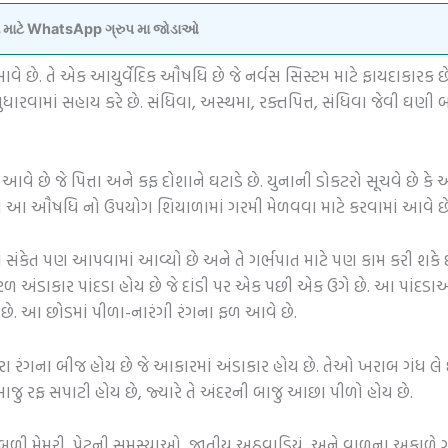
વવા માટે WhatsApp ગ્રુપ મા જોડાઓ
ે. તે એક આયુર્વેદિક ઔષધિ છે જે નર્વસ સિસ્ટમ માટે ફાયદાકારક છે
િ સુધારવામાં સહાય કરે છે. સંધિવા, અસ્થમા, રક્તપિત્ત, સંધિવા જેવી 
ે છે જે પિત્તા અને કફ દોશાને ઘટાડે છે. યુનાની ડોકટરો સૂચવે છે કે
ાં આ ઔષધિ નો ઉપયોગ શિયાળામાં ગરમી મેળવવા માટે કરવામાં આવે છે
ો સંકેત પણ આપવામાં આવ્યો છે અને તે ગર્ભપાત માટે પણ કામ કરી શકે છે
 અંડાકાર પાંદડા હોય છે જે દાંડી પર એક પછી એક ઉગે છે. આ પાંદડાઓ
 છે. આ છોડમાં પીળા-નારંગી રંગના ફળ આવે છે.
ંગના બીજ હોય ​​છે જે આકારમાં અંડાકાર હોય છે. તેઓ ખરાબ ગંધ લે 
જુ રફ સપાટી હોય છે, જ્યારે તે અંદરની બાજુ આછા પીળો હોય છે.
 નબળી મેમરી, પેટની સમસ્યાઓ, જાતીય અઠવાડિયું, અને વાળના અકાળે