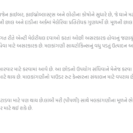
ફાઈબર, ફાઈબ્રોબ્લાસ્ટ્સ અને લોહીના કોષોને સુધારે છે, જે ઘાને 
 છાલ અને દાંડીના અર્કમાં મેલેરિયા પ્રતિરોધક ગુણધર્મો છે. મૂળની છાલ
રાગત રીતે એન્ટી મેલેરીયલ દવાઓ કરતાં ઓછી અસરકારક હોવાનું જણાયું 
િવા માટે અસરકારક છે. મલકાંગણી સાયટોકિન્સનું વધુ પડતું ઉત્પાદન અટ
રવાર માટે કરવામાં આવે છે. આ છોડનો ઉપયોગ સંધિવાને મેનેજ કરવા મા
 થાય છે. માલકાંગણીનો પાઉડર રુટ કેન્સરના સંચાલન માટે વપરાય છે.મલક
વા માટે પણ થાય છે.લાંબી મરી (પીપળી) સાથે મલકાંગણીના મૂળને ભેળવ
 માટે થઈ શકે છે.