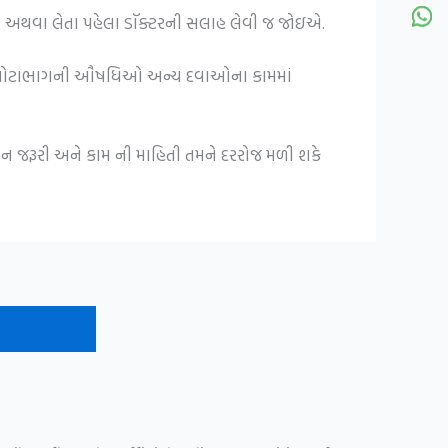
ા અથવા લેતા પહેલા ડૉક્ટરની સલાહ લેવી જ જોઇએ.
ેવન કરો.મોટાભાગની ઔષધિઓ અન્ય દવાઓના કામમાં
ીવન જરૂરી અને કામ ની માહિતી તમને દરરોજ મળી શકે