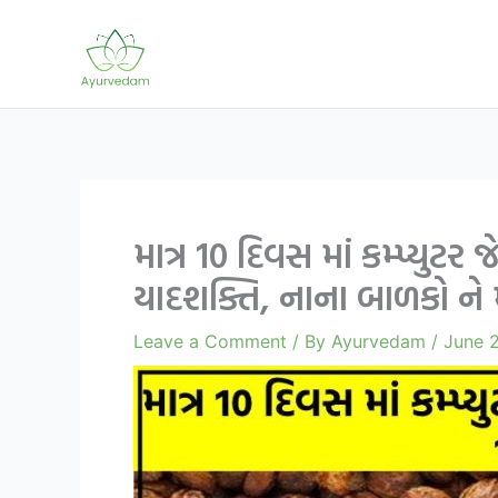
Skip
to
content
માત્ર 10 દિવસ માં કમ્પ્ય
યાદશક્તિ, નાના બાળકો ને મ
Leave a Comment
/ By
Ayurvedam
/
June 2