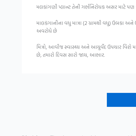
મલકાંગણી પ્લાન્ટ તેની ગર્ભનિરોધક અસર માટે પણ
માલકંગાનીના વધુ માત્રા (2 ગ્રામથી વધુ) ઉબકા અન
અવરોધે છે
મિત્રો, આવીજ સ્વાસ્થ્ય અને આયુર્વેદ ઉપચાર વિશે
છે, તમારો દિવસ સારો જાય, આભાર.