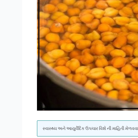
સ્વાસ્થ્ય અને આયુર્વેદિક ઉપચાર વિશે ની માહિતી મેળ