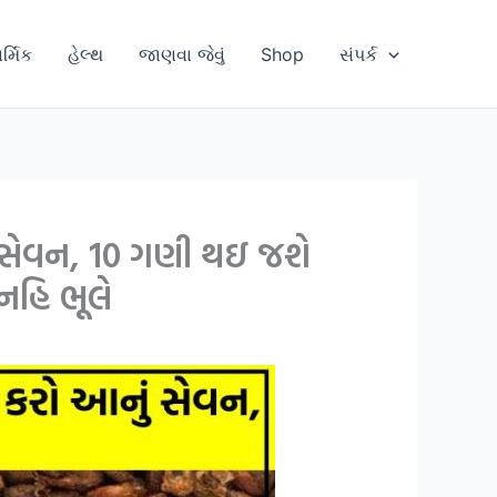
ાર્મિક
હેલ્થ
જાણવા જેવું
Shop
સંપર્ક
ું સેવન, 10 ગણી થઇ જશે
નહિ ભૂલે