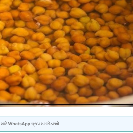
વવા માટે WhatsApp ગ્રુપ મા જોડાઓ