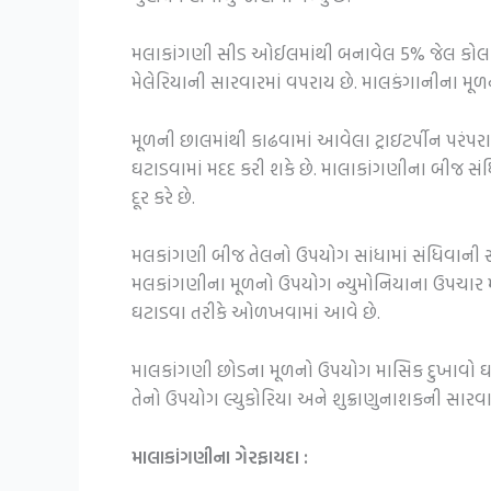
મલાકાંગણી સીડ ઓઈલમાંથી બનાવેલ 5% જેલ કોલાજેન 
મેલેરિયાની સારવારમાં વપરાય છે. માલકંગાનીના મૂળની
મૂળની છાલમાંથી કાઢવામાં આવેલા ટ્રાઇટર્પીન પરંપ
ઘટાડવામાં મદદ કરી શકે છે. માલાકાંગણીના બીજ સંધ
દૂર કરે છે.
મલકાંગણી બીજ તેલનો ઉપયોગ સાંધામાં સંધિવાની સા
મલકાંગણીના મૂળનો ઉપયોગ ન્યુમોનિયાના ઉપચાર માટે
ઘટાડવા તરીકે ઓળખવામાં આવે છે.
માલકાંગણી છોડના મૂળનો ઉપયોગ માસિક દુખાવો ઘટાડ
તેનો ઉપયોગ લ્યુકોરિયા અને શુક્રાણુનાશકની સારવાર
માલાકાંગણીના ગેરફાયદા :