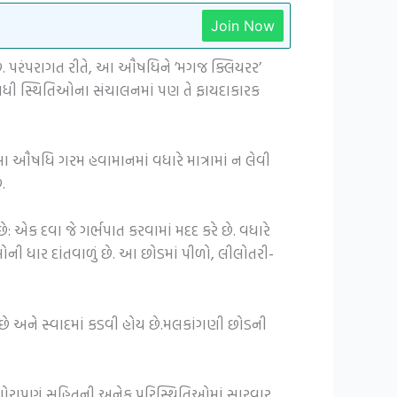
Join Now
. પરંપરાગત રીતે, આ ઔષધિને ​​’મગજ ક્લિયરર’
ઘણી બધી સ્થિતિઓના સંચાલનમાં પણ તે ફાયદાકારક
 આ ઔષધિ ગરમ હવામાનમાં વધારે માત્રામાં ન લેવી
.
: એક દવા જે ગર્ભપાત કરવામાં મદદ કરે છે. વધારે
ની ધાર દાંતવાળું છે. આ છોડમાં પીળો, લીલોતરી-
છે અને સ્વાદમાં કડવી હોય છે.મલકાંગણી છોડની
 ગોરાપણું સહિતની અનેક પરિસ્થિતિઓમાં સારવાર