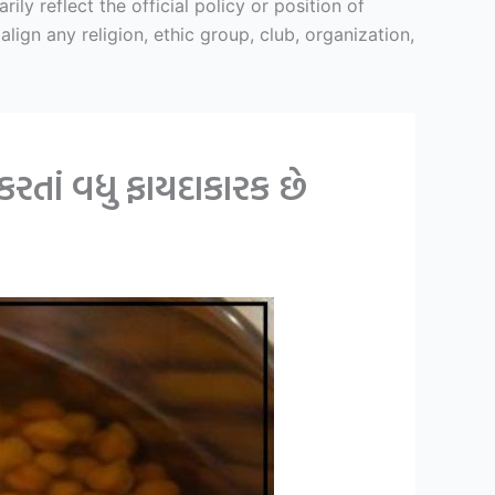
y reflect the official policy or position of
ign any religion, ethic group, club, organization,
 કરતાં વધુ ફાયદાકારક છે