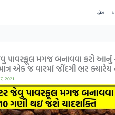
હોમ
ધ
ુટર જેવુ પાવરફૂલ મગજ બનાવવા કરો આન
ાત્ર એક જ વારમાં જીંદગી ભર ક્યારેય 
7, 2021