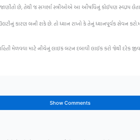
 જાણીતો છે, તેથી જ સગર્ભા સ્ત્રીઓએ આ ઔષધિનું કોઈપણ સ્વરૂપ લેત
ે ઉલટીનું કારણ બની શકે છે. તો ધ્યાન રાખો કે તેનું ધ્યાનપૂર્વક સ
 માહિતી મેળવવા માટે નીચેનું લાઇક બટન દબાવી લાઈક કરો જેથી દરેક જ
Show Comments