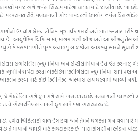
ગણી મગજ અને નર્વસ સિસ્ટમ માટેના ફાયદા માટે જાણીતા છે. આ છોડ
છે. પરંપરાગત રીતે, મલકાંગણી બીજ પાવડરનો ઉપયોગ નર્વસ ડિસઓર્ડરન
ગણીનો ઉપયોગ બ્રેઇન ટોનિક, મૂત્રવર્ધક પદાર્થ અને શાંત કરનાર તરી
 છે. આયુર્વેદિક ચિકિત્સામાં, માલકાંગણી બીજ અને આ બીજનું તેલ બૌદ્
ું છે કે મલકાંગણીને પૂરક બનાવવું બાળકોના આઇક્યુ સ્તરને સુધારી શ
સિલસ સબટિલિસ (ન્યુમોનિયા અને સેપ્ટીસીમિયાને ઉત્તેજિત કરનાર) બે
ક ન્યુમોનિયા પેદા કરતા બેક્ટેરિયા ‘ક્લેબિસેલા ન્યુમોનિયા’ સામે પણ
આકલન કરવા માટે કોઈ ક્લિનિકલ અભ્યાસ હાથ ધરવામાં આવ્યાં નથી.
ે, જે બેક્ટેરિયા અને ફૂગ બંને સામે અસરકારક છે. મલકાંગણી પ્લાન્ટનો
ંત, તે એસ્પરગિલસ નામની ફૂગ સામે પણ અસરકારક છે.
ય છે. હર્બલ ચિકિત્સકો વાળ ઉગાડવા અને તેમને ચળકતા બનાવવા માટે
છે તે માથાની ચામડી માટે ફાયદાકારક છે. માલાકાંગણીના છોડના પાંદડામા