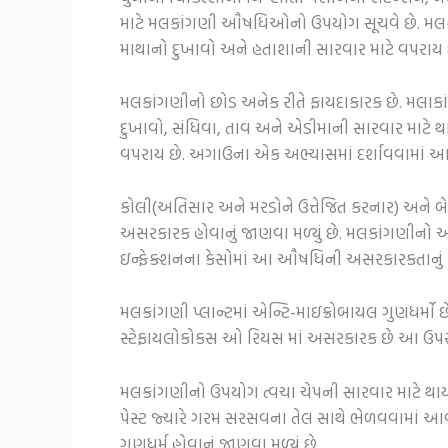
માટે મલકાંગણી ઔષધિઓનો ઉપયોગ સૂચવે છે. મલકાં
માથાનો દુખાવો અને હતાશાની સારવાર માટે વપરાય 
મલકાંગણીનો છોડ અનેક રીતે ફાયદાકારક છે. મલાકાં
દુખાવો, સંધિવા, તાવ અને એડીમાની સારવાર માટે થાય
વપરાય છે. અગાઉના એક અભ્યાસમાં દર્શાવવામાં આવ્ય
કોલી(અતિસાર અને મરડોને ઉત્તેજિત કરનાર) અને બે
અસરકારક હોવાનું જાણવા મળ્યું છે. મલકાંગણીનો અર્
ઇન્ફેક્શનના કેસોમાં આ ઔષધિની અસરકારકતાનું 
મલકાંગણી પ્લાન્ટમાં એન્ટિ-માઇક્રોબાયલ ગુણધર્મો છ
સ્ટેફાયલોકોકસ ઓ રિયસ માં અસરકારક છે આ ઉપરા
મલકાંગણીનો ઉપયોગ ત્વચા ચેપની સારવાર માટે થા
પેસ્ટ જ્યારે ગરમ સરસવના તેલ સાથે ભેળવવામાં આવે 
ગુણધર્મ હોવાનું જાણવા મળ્યું છે.