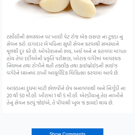
રસૌલીની સમસ્યાન પર ખાલી પેટ રોજ એક લસણ ના ટુકડા નું
સેવન કરો. લગાદાર બે મહિના સુધી સેવન કરવાથી સમસ્યાને
મૂળથી દૂર કરે છે. ઓપરેશનનો ભય, ખર્ચ અને ન કરાવવા માંગતા
હોય તેવા દર્દીઓની પ્રકૃતિ પરીક્ષણ, ખોરાક વગેરેમાં આવશ્યક
નિયમન તથા રોગીને થતી તકલીફ તથા ફાઈબ્રોઈડની સાઈઝ
વગેરેને ધ્યાનમાં રાખી આયુર્વેદિક ચિકિત્સા કરવામાં આવે છે.
આંકડાના દુધમાં માટી ભેળવીને લેપ બનાવવાથી અને નિર્ગુંડી ના
20 થી 50 મી.લી. ખીરામાં 1 થી 5 મી.લી. એરંડીયાનું તેલ નાખીને
તેનું સેવન કરવું જોઈએ, તે પીવાથી ખુબ જ ફાયદો થાય છે.
Show Comments