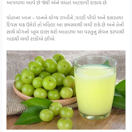
આપવામાં આવે છે જેથી એને વધતાં અટકાવી શકાય છે.
પોતાના ખાન – પાનને યોગ્ય રાખીને ,પાણી પીવો અને કસરતમાં
દિવસ ચક્ર ઉમેરો તો મહિલા આ સમસ્યાથી બચી શકે છે અને તેની
સાથે યોગનો ખૂબ લાભ થશે.આહારમાં આ વસ્તુનું સેવન કરવાથી
ગાંઠથી બચી શકીએ છીએ.