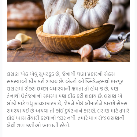
લસણ એક એવું સુપરફૂડ છે, જેનાથી ઘણા પ્રકારની સેક્સ
સમસ્યાઓ ઠીક કરી શકાય છે. એન્ટી ઓક્સિડેન્ટ્સથી ભરપૂર
લસણમાં સેક્સ ઇચ્છા વધારવાની ક્ષમતા તો હોય જ છે, પણ
તેનાથી ઉત્તેજનાની સમસ્યા પણ ઠીક કરી શકાય છે. લસણ એ
લોકો માટે વધુ ફાયદાકારક છે, જેમને કોઈ બીમારીને કારણે સેક્સ
સમસ્યા થઈ છે અથવા તો કોઈ દુર્ઘટનાને કારણે. લસણ માટે તમારે
કોઈ ખાસ તૈયારી કરવાની જરૂર નથી. તમારે માત્ર રોજ લસણની
બેથી ત્રણ કળીઓ ખાવાની રહેશે.