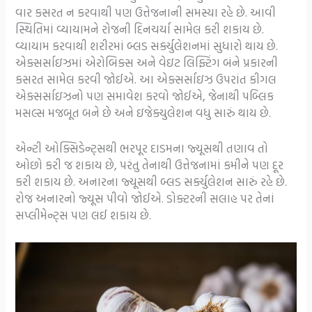
વાર કસરત ન કરવાથી પણ ઉત્તેજનાની સમસ્યા રહે છે. આવી
સ્થિતિમાં વ્યાયામને રોજની દિનચર્યા સામેલ કરી શકાય છે.
વ્યાયામ કરવાથી શરીરમાં બ્લડ સર્ક્યુલેશનમાં સુધારો થાય છે.
એક્સર્સાઇઝમાં એરોબિક્સ અને વેઇટ લિફ્ટિંગ બંને પ્રકારની
કસરત સામેલ કરવી જોઈએ. આ એક્સર્સાઇઝ ઉપરાંત કીગલ
એક્સર્સાઇઝનો પણ સમાવેશ કરવો જોઈએ, જેનાથી પબ્લિક
મસલ્સ મજબૂત બને છે અને ઇજેક્યુલેશન વધુ સારું થાય છે.
એન્ટી ઓક્સિડેન્ટ્સથી ભરપૂર દાડમના જ્યૂસથી તણાવ તો
ઓછો કરી જ શકાય છે, પરંતુ તેનાથી ઉત્તેજનામાં કમીને પણ દૂર
કરી શકાય છે. અનારના જ્યૂસથી બ્લડ સર્ક્યુલેશન સારું રહે છે.
રોજ અનારનો જ્યૂસ પીવો જોઈએ. ડોક્ટરની સલાહ પર તેનાં
સપ્લીમેન્ટ્સ પણ લઈ શકાય છે.