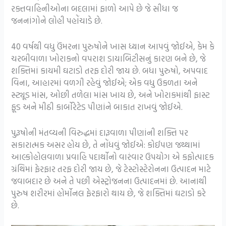
રક્તવાહિનીઓના બદલામાં ફાળો આપે છે જે સીધા જ
જનનાંગોને લોહી પહોંચાડે છે.
40 વર્ષથી વધુ ઉંમરના પુરુષોને ખાસ ધ્યાન આપવું જોઈએ, કેમ કે
ચરબીવાળા ખોરાકનો વપરાશ ડાયાબિટીસનું કારણ બને છે, જે
શક્તિમાં કાયમી ઘટાડો તરફ દોરી જાય છે. બધા પુરુષો, અપવાદ
વિના, આહારમાં વળગી રહેવું જોઈએ; એક વધુ ઉકળતા અને
સ્ટ્યૂડ માંસ, ઓછી તળેલા માંસ ખાય છે, અને ખોરાકમાંથી ફાસ્ટ
ફૂડ અને મીઠી કાર્બોરેટેડ પીણાંને બાકાત રાખવું જોઈએ.
પુરૂષોની મંતવ્યની વિરુદ્ધમાં દારૂવાળા પીણાંની શક્તિ પર
સકારાત્મક અસર હોય છે, તે નોંધવું જોઈએ: કોઈપણ જથ્થામાં
આલ્કોહોલવાળા પ્રવાહિ પદાર્થોનો વારંવાર ઉપયોગ એ કફોત્પાદક
ગ્રંથિમાં ફેરફાર તરફ દોરી જાય છે, જે ટેસ્ટોસ્ટેરોનના ઉત્પાદન માટે
જવાબદાર છે અને તે પછી એસ્ટ્રોજનના ઉત્પાદનમાં છે. આનાથી
પુરુષ શરીરમાં હોર્મોનલ ફેરફારો થાય છે, જે શક્તિમાં ઘટાડો કરે
છે.