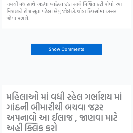
ચમચી મધ સાથે અડધા બાફેલા ઇંડા સાથે મિશ્રિત કરી પીવો. આ
મિશ્રણને રોજ સૂતાં પહેલાં લેવું જોઈએ. થોડા દિવસોમાં અસર
જોવા મળશે.
Show Comments
મહિલાઓ માં વધી રહેલ ગર્ભાશય માં
ગાંઠની બીમારીથી બચવા જરૂર
અપનાવો આ ઈલાજ , જાણવા માટે
અહી ક્લિક કરો