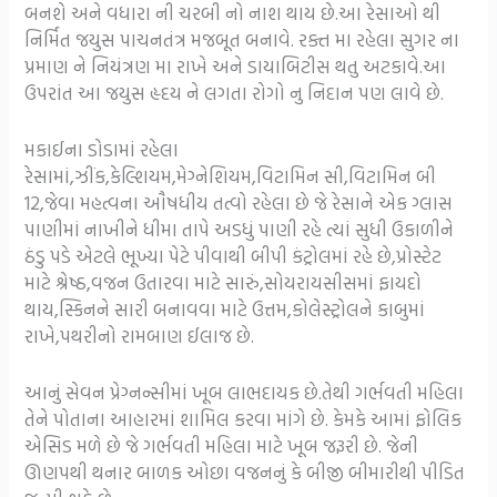
બનશે અને વધારા ની ચરબી નો નાશ થાય છે.આ રેસાઓ થી
નિર્મિત જયુસ પાચનતંત્ર મજબૂત બનાવે. રક્ત મા રહેલા સુગર ના
પ્રમાણ ને નિયંત્રણ મા રાખે અને ડાયાબિટીસ થતુ અટકાવે.આ
ઉપરાંત આ જયુસ હૃદય ને લગતા રોગો નુ નિદાન પણ લાવે છે.
મકાઈના ડોડામાં રહેલા
રેસામાં,ઝીંક,કેલ્શિયમ,મેગ્નેશિયમ,વિટામિન સી,વિટામિન બી
12,જેવા મહત્વના ઔષધીય તત્વો રહેલા છે જે રેસાને એક ગ્લાસ
પાણીમાં નાખીને ધીમા તાપે અડધું પાણી રહે ત્યાં સુધી ઉકાળીને
ઠંડુ પડે એટલે ભૂખ્યા પેટે પીવાથી બીપી કંટ્રોલમાં રહે છે,પ્રોસ્ટેટ
માટે શ્રેષ્ઠ,વજન ઉતારવા માટે સારું,સોયરાયસીસમાં ફાયદો
થાય,સ્કિનને સારી બનાવવા માટે ઉત્તમ,કોલેસ્ટ્રોલને કાબુમાં
રાખે,પથરીનો રામબાણ ઈલાજ છે.
આનું સેવન પ્રેગ્નન્સીમાં ખૂબ લાભદાયક છે.તેથી ગર્ભવતી મહિલા
તેને પોતાના આહારમાં શામિલ કરવા માંગે છે. કેમકે આમાં ફોલિક
એસિડ મળે છે જે ગર્ભવતી મહિલા માટે ખૂબ જરૂરી છે. જેની
ઊણપથી થનાર બાળક ઓછા વજનનું કે બીજી બીમારીથી પીડિત