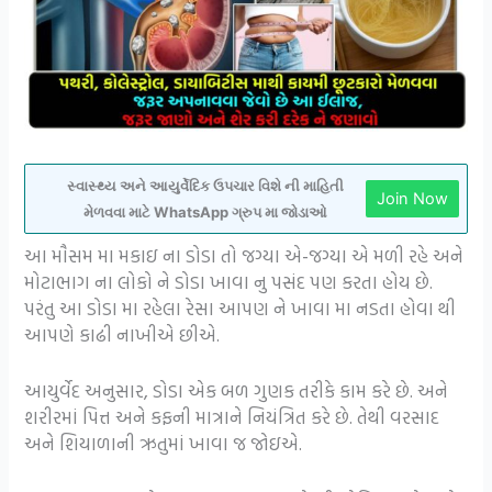
સ્વાસ્થ્ય અને આયુર્વેદિક ઉપચાર વિશે ની માહિતી
Join Now
મેળવવા માટે WhatsApp ગ્રુપ મા જોડાઓ
આ મૌસમ મા મકાઇ ના ડોડા તો જગ્યા એ-જગ્યા એ મળી રહે અને
મોટાભાગ ના લોકો ને ડોડા ખાવા નુ પસંદ પણ કરતા હોય છે.
પરંતુ આ ડોડા મા રહેલા રેસા આપણ ને ખાવા મા નડતા હોવા થી
આપણે કાઢી નાખીએ છીએ.
આયુર્વેદ અનુસાર, ડોડા એક બળ ગુણક તરીકે કામ કરે છે. અને
શરીરમાં પિત્ત અને કફની માત્રાને નિયંત્રિત કરે છે. તેથી વરસાદ
અને શિયાળાની ઋતુમાં ખાવા જ જોઇએ.