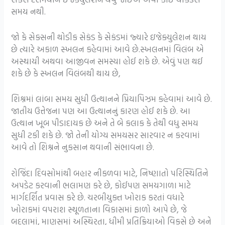
સમય નથી.
જો કે સેક્સની થોડીક સેકંડ કે સેકંડમાં જ્યારે ઇજેક્યુલેશન થાય
છે ત્યારે અકાળ સ્ખલન કહેવામાં આવે છે.સ્ખલનમાં વિલંબ એ
અસ્થાયી અથવા આજીવન સમસ્યા હોઈ શકે છે. એવું પણ થઈ
શકે છે કે સ્ખલન વિલંબથી થાય છે,
શિશ્નમાં લાંબા સમય સુધી ઉત્થાનને પ્રિયાપિઝમ કહેવામાં આવે છે.
જાતીય ઉત્તેજના પણ આ ઉત્થાનનું કારણ હોઈ શકે છે. આ
ઉત્થાન ખૂબ પીડાદાયક છે અને તે બે કલાક કે તેથી વધુ સમય
સુધી ટકી શકે છે. જો તેની યોગ્ય સમયસર સારવાર ન કરવામાં
આવે તો શિશ્નને નુકસાન થવાની સંભાવના છે.
રોજિંદા દિવસોમાંથી બહાર નીકળવા માટે, નિષ્ણાતો પરિસ્થિતિને
અપડેટ કરવાની ભલામણ કરે છે, કોઈપણ સમયગાળા માટે
માર્ગદર્શિત પ્રવાસ કરે છે. ચરબીયુક્ત ખોરાક કરતાં વધારે
ખોરાકમાં વપરાશ સ્થૂળતાના વિકાસમાં ફાળો આપે છે, જે
બદલામાં, માણસમાં અસ્થિરતા, ધીમી પ્રતિક્રિયાઓ વિકસે છે અને