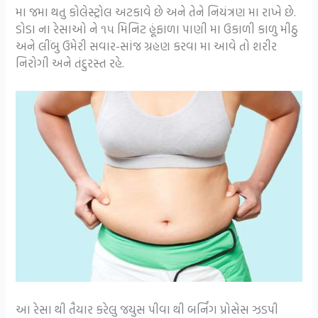
મા જમા થતુ કોલેસ્ટ્રોલ અટકાવે છે અને તેને નિયંત્રણ મા રાખે છે.
ડોડા ના રેસાઓ ને ૧૫ મિનિટ હૂંફાળા પાણી મા ઉકાળી કાળુ મીઠુ
અને લીંબુ ઉમેરી સવાર-સાંજ ગ્રહણ કરવા મા આવે તો શરીર
નિરોગી અને તંદુરસ્ત રહે.
આ રેસા થી તૈયાર કરેલુ જયુસ પીવા થી બર્નિંગ પ્રોસેસ ઝડપી