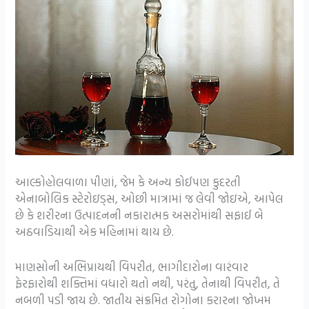
આલ્કોહોલવાળા પીણાં, જેમ કે અન્ય કોઈપણ કુદરતી
એનાબોલિક સ્ટેરોઇડ્સ, ઓછી માત્રામાં જ લેવી જોઇએ, આપેલ
છે કે શરીરના ઉત્પાદનની નકારાત્મક અસરોમાંથી સફાઈ બે
અઠવાડિયાથી એક મહિનામાં થાય છે.
માણસોની અભિપ્રાયથી વિપરીત, ભાગીદારોના વારંવાર
ફેરફારોથી શક્તિમાં વધારો થતો નથી, પરંતુ, તેનાથી વિપરીત, તે
નબળી પડી જાય છે. જાતીય સંક્રમિત રોગોના કરારના જોખમ