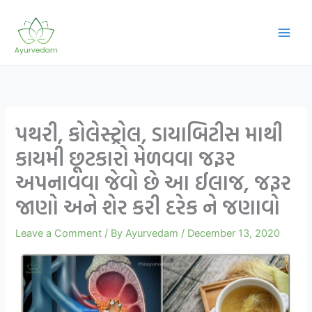
Skip
to
content
પથરી, કોલેસ્ટ્રોલ, ડાયાબિટીસ માથી
કાયમી છૂટકારો મેળવવા જરૂર
અપનાવવા જેવો છે આ ઈલાજ, જરૂર
જાણો અને શેર કરી દરેક ને જણાવો
Leave a Comment
/ By
Ayurvedam
/
December 13, 2020