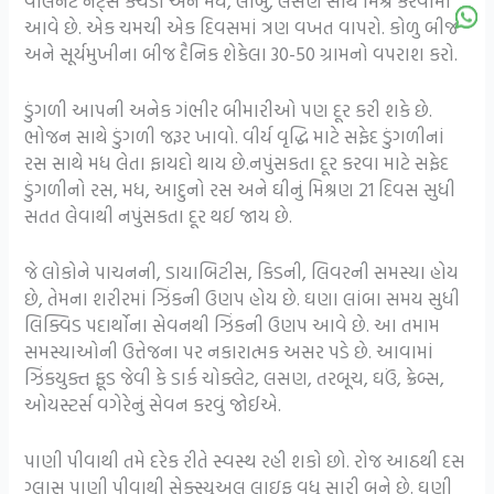
વોલનટ નટ્સ કચડી અને મધ, લીંબુ, લસણ સાથે મિશ્ર કરવામાં
આવે છે. એક ચમચી એક દિવસમાં ત્રણ વખત વાપરો. કોળુ બીજ
અને સૂર્યમુખીના બીજ દૈનિક શેકેલા 30-50 ગ્રામનો વપરાશ કરો.
ડુંગળી આપની અનેક ગંભીર બીમારીઓ પણ દૂર કરી શકે છે.
ભોજન સાથે ડુંગળી જરૂર ખાવો. વીર્ય વૃદ્ધિ માટે સફેદ ડુંગળીનાં
રસ સાથે મધ લેતા ફાયદો થાય છે.નપુંસકતા દૂર કરવા માટે સફેદ
ડુંગળીનો રસ, મધ, આદુનો રસ અને ઘીનું મિશ્રણ 21 દિવસ સુધી
સતત લેવાથી નપુંસકતા દૂર થઈ જાય છે.
જે લોકોને પાચનની, ડાયાબિટીસ, કિડની, લિવરની સમસ્યા હોય
છે, તેમના શરીરમાં ઝિંકની ઉણપ હોય છે. ઘણા લાંબા સમય સુધી
લિક્વિડ પદાર્થોના સેવનથી ઝિંકની ઉણપ આવે છે. આ તમામ
સમસ્યાઓની ઉત્તેજના પર નકારાત્મક અસર પડે છે. આવામાં
ઝિંકયુક્ત ફૂડ જેવી કે ડાર્ક ચોક્લેટ, લસણ, તરબૂચ, ઘઉં, ક્રેબ્સ,
ઓયસ્ટર્સ વગેરેનું સેવન કરવું જોઈએ.
પાણી પીવાથી તમે દરેક રીતે સ્વસ્થ રહી શકો છો. રોજ આઠથી દસ
ગ્લાસ પાણી પીવાથી સેક્સ્યુઅલ લાઇફ વધુ સારી બને છે. ઘણી