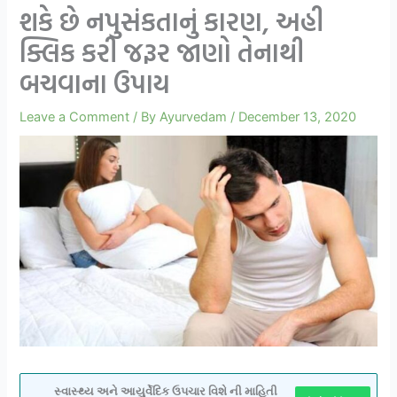
શકે છે નપુસંકતાનું કારણ, અહી
ક્લિક કરી જરૂર જાણો તેનાથી
બચવાના ઉપાય
Leave a Comment
/ By
Ayurvedam
/
December 13, 2020
સ્વાસ્થ્ય અને આયુર્વેદિક ઉપચાર વિશે ની માહિતી