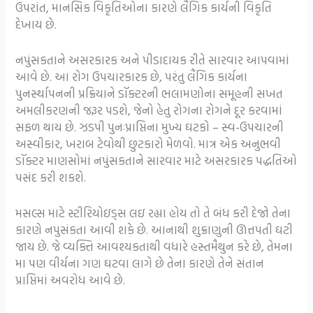
ઉપરાંત, માનસિક વિકૃતિઓના કારણે લૈંગિક કાર્યની વિકૃતિ
દેખાય છે.
નપુંસકતાને અસરકારક અને પીડાદાયક રીતે સારવાર આપવામાં
આવે છે. આ રોગ ઉપચારકારક છે, પરંતુ લૈંગિક કાર્યના
પુનર્સ્થાપનની પ્રક્રિયાને ડૉક્ટરની ભલામણોના સમૂહની સખત
અમલીકરણની જરૂર પડશે, જેનો હેતુ રોગના રોગને દૂર કરવામાં
સફળ થાય છે. ઝડપી પુનઃપ્રાપ્તિના મુખ્ય ઘટકો – સ્વ-ઉપચારની
અસ્વીકાર, ખરાબ ટેવોથી છુટકારો મેળવો. માત્ર એક અનુભવી
ડૉક્ટર માણસોમાં નપુંસકતાને સારવાર માટે અસરકારક પદ્ધતિઓ
પસંદ કરી શકશે.
મસલ્સ માટે સ્ટીરિયોઇડ્સ લઇ રહ્યા હોય તો તે બંધ કરી દેજો તેના
કારણે નપુસંકતા આવી શકે છે. આનાથી શુક્રાણુની ઊત્તપતી ઘટી
જાય છે. જે વ્યક્તિ આવશ્યકતાથી વધારે હસ્તમૈથુન કરે છે, તેમના
મા પણ વીર્યના ગણ ઘટવા લાગે છે તેના કારણે તેને સંતાન
પ્રાપ્તિમાં અવરોધ આવે છે.