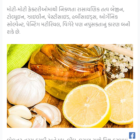
મોટી-મોટી ફેક્ટરીઓમાંથી નિકળતા રાસાયણિક તત્વ બેંજીન,
ટોલ્યુઇન, ઝાઇલીન, પેસ્ટીસાઇડ, હર્બીસાઇડ્સ, ઓર્ગેનિક
સોલ્વેન્ટ, પેન્ટિંગ મટીરિયલ, વિગેરે પણ નપુંસકતાનું કારણ બની
શકે છે.