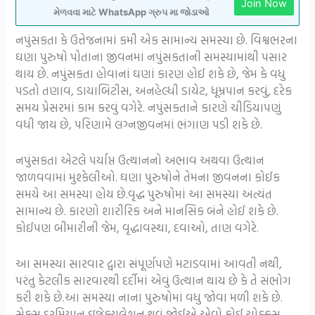
Join Now
મેળવવા માટે WhatsApp ગ્રુપ મા જોડાઓ
નપુંસકતા કે ઉત્તેજનામાં કમી એક સામાન્ય સમસ્યા છે. વિશ્વભરના
ઘણા પુરુષો પોતાના જીવનમાં નપુંસકતાની સમસ્યામાંથી પસાર
થાય છે. નપુંસકતા હોવાનાં ઘણાં કારણ હોઈ શકે છે, જેમ કે વધુ
પડતો તણાવ, ડાયાબિટીસ, અનહેલ્ધી ડાયેટ, ધૂમ્રપાન કરવું, દરેક
સમય પ્રેસરમાં કામ કરવું વગેરે. નપુંસકતાને કારણે ચીડિયાપણું
વધી જાય છે, પરિણામે લગ્નજીવનમાં ભંગાણ પડી શકે છે.
નપુંસકતા એટલે પર્યાપ્ત ઉત્થાનનો અભાવ અથવા ઉત્થાન
જાળવવામાં મુશ્કેલીઓ. ઘણા પુરુષોને તેમના જીવનના કોઈક
સમયે આ સમસ્યા હોય છે.વૃદ્ધ પુરુષોમાં આ સમસ્યા અત્યંત
સામાન્ય છે. કારણો શારીરિક અને માનસિક બંને હોઈ શકે છે.
કોઈપણ બીમારીની જેમ, વૃદ્ધાવસ્થા, દવાઓ, તાણ વગેરે.
આ સમસ્યા સારવાર દ્વારા સંપૂર્ણપણે મટાડવામાં આવતી નથી,
પરંતુ કેટલીક સારવારથી દર્દીમાં એવું ઉત્થાન થાય છે કે તે સંભોગ
કરી શકે છે.આ સમસ્યા નાના પુરુષોમાં વધુ જોવા મળી શકે છે.
સેક્સ દરમિયાન ઇજેક્યુલેશન થવું જોઈએ એવો કોઈ ચોક્કસ