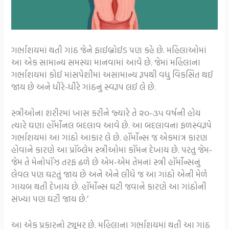
ગર્ભાશયમાં થતી ગાંઠ જેને ફાઈબ્રોઈડ પણ કહે છે. મહિલાઓમાં
આ એક સામાન્ય સમસ્યા માનવામાં આવે છે. જેમાં મહિલાના
ગર્ભાશયમાં કોઈ માંસપેશીમાં અસામાન્ય રૂપથી વધુ વિકસિત થઈ
જાય છે અને ધીરે-ધીરે ગાંઠનું સ્વરૂપ લઈ લે છે.
સ્ત્રીઓના શરીરમાં ખાસ કરીને જ્યારે તે ૨૦-૩૫ વર્ષની હોય
ત્યારે ઘણા હૉર્મોનલ બદલાવ આવે છે. આ બદલાવના ફળસ્વરૂપે
ગર્ભાશયમાં આ ગાંઠો આકાર લે છે. હૉર્મોન્સ જ એકમાત્ર કારણ
હોવાને કારણે આ પ્રૉબ્લેમ સ્ત્રીઓમાં કૉમન દેખાય છે. પરંતુ જેમ-
જેમ તે મેનોપૉઝ તરફ ઢળે છે એમ-એમ તેમનાં સ્ત્રી હૉર્મોન્સનું
લેવલ પણ ઘટતું જાય છે અને એને લીધે જ આ ગાંઠો એની મેળે
ગાયબ થતી દેખાય છે. હૉર્મોન્સ ઘટી જવાને કારણે આ ગાંઠોની
સંખ્યા પણ ઘટી જાય છે.’
આ એક પ્રકારનો ટ્યૂમર છે. મહિલાના ગર્ભાશયમાં થતી આ ગાંઠ