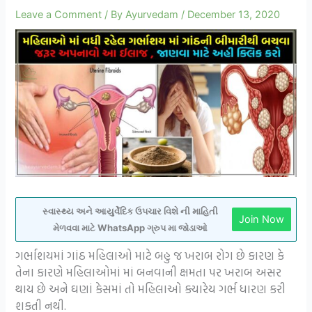
Leave a Comment
/ By
Ayurvedam
/
December 13, 2020
સ્વાસ્થ્ય અને આયુર્વેદિક ઉપચાર વિશે ની માહિતી
Join Now
મેળવવા માટે WhatsApp ગ્રુપ મા જોડાઓ
ગર્ભાશયમાં ગાંઠ મહિલાઓ માટે બહુ જ ખરાબ રોગ છે કારણ કે
તેના કારણે મહિલાઓમાં માં બનવાની ક્ષમતા પર ખરાબ અસર
થાય છે અને ઘણાં કેસમાં તો મહિલાઓ ક્યારેય ગર્ભ ધારણ કરી
શકતી નથી.