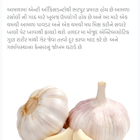
આમળામાં એન્ટી ઑકિસડન્ટોથી ભરપુર પ્રમાણ હોય છે.આમળા
રસોલી ની ગાંઠ માટે ખૂબજ ઉપયોગી હોય છે.અને આ માટે એક
ચમચી આમળા પાવડર અને એક ચમચી મધ મિક્ષ કરીને સવારે
ખાલી પેટ ખાવાથી ફાયદો થશે. હળદર માં મોજુદ એન્ટિબાયોટિક
ગુણ શરીર માંથી ઝેર જેવા તત્ત્વો દૂર કરવા મદદ કરે છે. અને
ગર્ભાવસ્થાના કેન્સરનું જોખમ ઘટાડે છે.