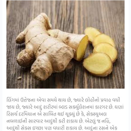
લિંગમાં ઉત્તેજના એવા સમયે થાય છે, જ્યારે લોહીનો પ્રવાહ વધી
જાય છે, જ્યારે આદું શરીરમાં બ્લડ સર્ક્યુલેશનમાં કારગર છે. ઘણાં
રિસર્ચ દરમિયાન એ સાબિત થઈ ચૂક્યું છે કે, સેક્સ્યુઅલ
નબળાઈની સારવાર આદુંથી કરી શકાય છે. એટલું જ નહિ,
આદુંથી સેક્સ ઇચ્છા પણ વધારી શકાય છે. આદુંના રસને એક