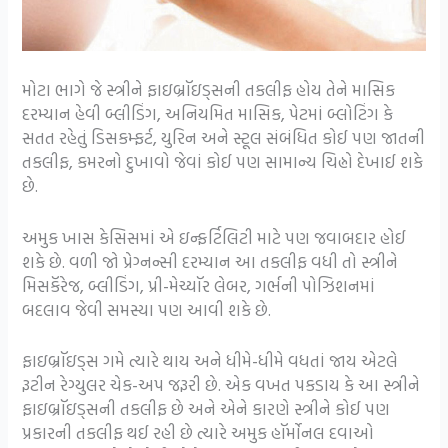
મોટા ભાગે જે સ્ત્રીને ફાઇબ્રૉઇડ્સની તકલીફ હોય તેને માસિક
દરમ્યાન હેવી બ્લીડિંગ, અનિયમિત માસિક, પેટમાં બ્લોટિંગ કે
સતત રહેતું ડિસકમ્ફર્ટ, યુરિન અને સ્ટૂલ સંબંધિત કોઈ પણ જાતની
તકલીફ, કમરનો દુખાવો જેવાં કોઈ પણ સામાન્ય ચિહ્નો દેખાઈ શકે
છે.
અમુક ખાસ કેસિસમાં એ ઇન્ફર્ટિલિટી માટે પણ જવાબદાર હોઈ
શકે છે. વળી જો પ્રેગ્નન્સી દરમ્યાન આ તકલીફ વધી તો સ્ત્રીને
મિસકૅરેજ, બ્લીડિંગ, પ્રી-મેચ્યૉર લેબર, ગર્ભની પોઝિશનમાં
બદલાવ જેવી સમસ્યા પણ આવી શકે છે.
ફાઇબ્રૉઇડ્સ ગમે ત્યારે થાય અને ધીમે-ધીમે વધતાં જાય એટલે
રૂટીન રેગ્યુલર ચેક-અપ જરૂરી છે. એક વખત પકડાય કે આ સ્ત્રીને
ફાઇબ્રૉઇડ્સની તકલીફ છે અને એને કારણે સ્ત્રીને કોઈ પણ
પ્રકારની તકલીફ થઈ રહી છે ત્યારે અમુક હૉર્મોનલ દવાઓ