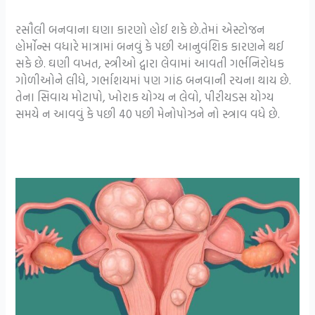
રસૌલી બનવાના ઘણા કારણો હોઈ શકે છે.તેમાં એસ્ટોજન
હોર્મોન્સ વધારે માત્રામાં બનવું કે પછી આનુવંશિક કારણને થઈ
સકે છે. ઘણી વખત, સ્ત્રીઓ દ્વારા લેવામાં આવતી ગર્ભનિરોધક
ગોળીઓને લીધે, ગર્ભાશયમાં પણ ગાંઠ બનવાની રચના થાય છે.
તેના સિવાય મોટાપો, ખોરાક યોગ્ય ન લેવો, પીરીયડસ યોગ્ય
સમયે ન આવવું કે પછી 40 પછી મેનોપોઝને નો સ્ત્રાવ વધે છે.