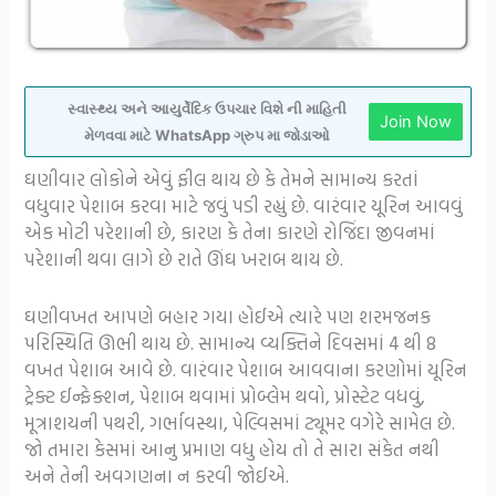
સ્વાસ્થ્ય અને આયુર્વેદિક ઉપચાર વિશે ની માહિતી
Join Now
મેળવવા માટે WhatsApp ગ્રુપ મા જોડાઓ
ઘણીવાર લોકોને એવું ફીલ થાય છે કે તેમને સામાન્ય કરતાં
વધુવાર પેશાબ કરવા માટે જવું પડી રહ્યું છે. વારંવાર યૂરિન આવવું
એક મોટી પરેશાની છે, કારણ કે તેના કારણે રોજિંદા જીવનમાં
પરેશાની થવા લાગે છે રાતે ઊંઘ ખરાબ થાય છે.
ઘણીવખત આપણે બહાર ગયા હોઈએ ત્યારે પણ શરમજનક
પરિસ્થિતિ ઊભી થાય છે. સામાન્ય વ્યક્તિને દિવસમાં 4 થી 8
વખત પેશાબ આવે છે. વારંવાર પેશાબ આવવાના કરણોમાં યૂરિન
ટ્રેક્ટ ઈન્ફેક્શન, પેશાબ થવામાં પ્રોબ્લેમ થવો, પ્રોસ્ટેટ વધવું,
મૂત્રાશયની પથરી, ગર્ભાવસ્થા, પેલ્વિસમાં ટ્યૂમર વગેરે સામેલ છે.
જો તમારા કેસમાં આનુ પ્રમાણ વધુ હોય તો તે સારા સંકેત નથી
અને તેની અવગણના ન કરવી જોઈએ.