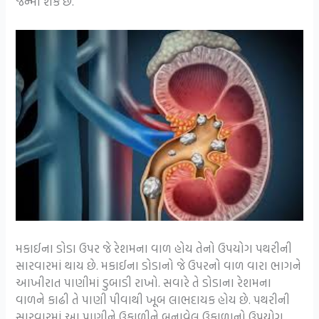
જન્મી શકે છે.
મકાઈના ડોડા ઉપર જે રેશમના વાળ હોય તેનો ઉપયોગ પથરીની
સારવારમાં થાય છે. મકાઈના ડોડાનો જે ઉપરનો વાળ વારા ભાગને
આખીરાત પાણીમાં ડુબાડી રાખો. સવારે તે ડોડાના રેશમના
વાળને કાઢી તે પાણી પીવાથી ખૂબ લાભદાયક હોય છે. પથરીની
સારવારમાં આ પાણીને ઉકાળીને બનાવેલ ઉકાળાનો ઉપયોગ