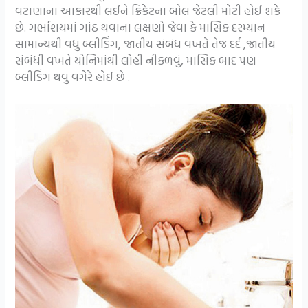
વટાણાના આકારથી લઈને ક્રિકેટના બોલ જેટલી મોટી હોઈ શકે
છે. ગર્ભાશયમાં ગાંઠ થવાના લક્ષણો જેવા કે માસિક દરમ્યાન
સામાન્યથી વધુ બ્લીડિંગ, જાતીય સંબંધ વખતે તેજ દર્દ ,જાતીય
સંબંધી વખતે યોનિમાંથી લોહી નીકળવું, માસિક બાદ પણ
બ્લીડિંગ થવું વગેરે હોઈ છે .