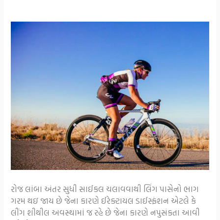
રોજ લાંબા અંતર સુધી સાઈકલ ચલાવવાથી લિંગ પાસેનો ભાગ
ગરમ થઇ જાય છે જેના કારણે ઈરેક્ટાયલ ડાઈસ્ફંશન એટલે કે
લીંગ શીથીલ અવસ્થામાં જ રહે છે જેના કારણે નપુસંકતા આવી