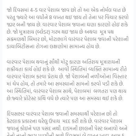
જો દિવસમાં 4-5 વાર પેશાબ જાવ છો તો આ એક નોર્મલ વાત છે
પરંતુ જ્યારે આ વધીને 8 વખત થઇ જાય તો તેના પર વિચાર કરવો
જરૂર બની જાય છે. વારંવાર પેશાબ જવાના ઘણા કારણો હોઇ શકે
છે. જો મૂત્રાશય (બ્લેડર) ગરમ થઇ જાય છે અથવા મૂત્ર પથ
સંક્રમણથી બિમાર છો, મોટાભાગે વારંવાર પેશાબ જવાની પરેશાની
ડાયાબિટીસના રોગના લક્ષણોમાં સામાન્ય હોય છે.
વારંવાર પેશાબ થવાનું સૌથી મોટુ કારણ અતિશય મૂત્રાશયની
શક્રીયતા કાર્ય હોઈ શકે છે. આવી સ્થિતિમાં વ્યક્તિ સામાન્ય રીતે
વારંવાર પેશાબ કરવા પ્રેરાય છે. જો પેશાબની નળીઓના વિસ્તાર
માં ચેપ હોય, તો તમારે આ સમસ્યાનો સામનો કરવો પડી શકે છે.
આ સ્થિતિમાં, વારંવાર પેશાબ સાથે, પેશાબમાં બળતરા પણ થાય
છે.જ્યારે પ્રોટેસ્ટ ગ્રંથિ વધે છે ત્યારે પણ આ સમસ્યા થઈ શકે છે.
દિવસભર વારંવાર પેશાબ જવાની સમસ્યાથી પરેશાન છો તો
કેટલાક પ્રકારના ઘરેલુ ઉપાય મદદ કરી શકે છે. વારંવાર પેશાબ
જવાનું કોઇને પણ પસંદ નથી. દાડમની છાલની પેસ્ટ બનાવો અને
તેનો નાનો ભાગ પાણીની સાથે દિવસમાં બે વખત ખાવ. આમ 5