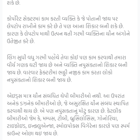
શકે છે.
કોર્પોરેટ સેક્ટરમાં કામ કરતી વ્યક્તિ કે જે પોતાની જાંઘ પર
લેપટોપ રાખીને કામ કરે છે તે પણ આના શિકાર બની શકે છે.
કારણ કે લેપટોપ માથી ઉત્પન થતી ગરમી વ્યક્તિના યૌન અંગોને
ઉતેજીત કરે છે.
લિંગ સુધી વધુ ગરમી પહોંચે તેવા કોઈ પણ કામ કરવાથી તમારા
વીર્ય ગણક ઘટી જાય છે અને વ્યક્તિ નપુસંકતાનો શિકાર બની
જાય છે. વારંવાર ફેક્ટરીમાં ભઠ્ઠી નજીક કામ કરતા લોકો
નપુસંકતાનો શિકાર બની જાય છે.
એઇડ્સ માત્ર યૌન સંબંધિત ચેપી બીમારીઓ નથી. આ ઉપરાંત
અનેક ડઝનેક બીમારીઓ છે, જે અસુરક્ષિત યૌન સંબંધ સ્થાપિત
કરવાથી થાય છે. એ પણ નપુંસકતાનું મોટું કારણ છે. કેટલીક
બીમારીઓ જેમ કે, મમ્પસ, ટીબી, બ્રુસિલોસિસ, ગોનોરિયા,
ટાઇફોઇડ, ઇન્ફ્લુએન્જા, સ્મોલપોક્સ વિગેરેના કારણે પણ સ્પર્મ
કાઉન્ટ ઓછા થઇ જાય છે.