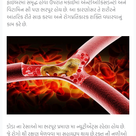
ફાઇબરમાં સમૃદ્ધ હોવા ઉપરાંત મકાઈમાં એન્ટીઓકિસડન્ટો અને
વિટામિન સી પણ ભરપુર હોય છે. આ કારણોસર તે શરીરને
આંતરિક રીતે સાફ કરવા અને રોગપ્રતિકારક શક્તિ વધારવાનું
કામ કરે છે.
ડોડા ના રેસાઓ મા ભરપૂર પ્રમાણ મા ન્યુટ્રીએંટ્સ રહેલા હોય છે.
જે રોગો થી રક્ષણ મેળવવા મા સહાયરૂપ થાય છે.રક્ત ની નળીઓ