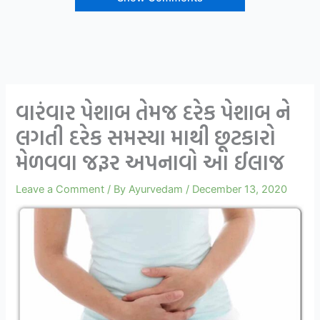
વારંવાર પેશાબ તેમજ દરેક પેશાબ ને
લગતી દરેક સમસ્યા માથી છૂટકારો
મેળવવા જરૂર અપનાવો આ ઈલાજ
Leave a Comment
/ By
Ayurvedam
/
December 13, 2020