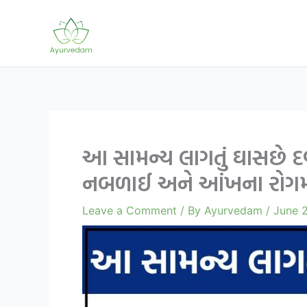
Skip
to
content
આ સામન્ય લાગતું ઘાસછે દ
નબળાઈ અને આંખના રોગમ
Leave a Comment
/ By
Ayurvedam
/
June 2