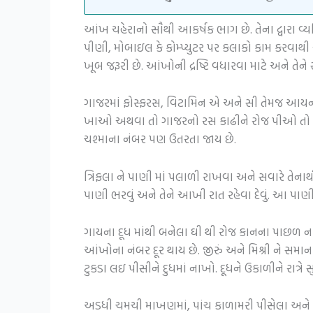
આંખ ચહેરાનો સૌથી આકર્ષક ભાગ છે. તેના દ્વારા વ
પીણી, મોબાઇલ કે કોમ્પ્યુટર પર કલાકો કામ કરવાથ
ખૂબ જરૂરી છે. આંખોની દ્રષ્ટિ વધારવા માટે અને ત
ગાજરમાં ફોસ્ફરસ, વિટામિન એ અને સી તેમજ આયર્ન
ખાઓ અથવા તો ગાજરનો રસ કાઢીને રોજ પીઓ તો તેન
ચશ્માના નંબર પણ ઉતરતા જાય છે.
ત્રિફલા ને પાણી માં પલાળી રાખવા અને સવારે તેન
પાણી ભરવું અને તેને આખી રાત રહેવા દેવું. આ પાણી 
ગાયના દૂધ માંથી બનેલા ઘી થી રોજ કાનના પાછળ ન
આંખોના નંબર દૂર થાય છે. જીરું અને મિશ્રી ને સમ
ટુકડા લઇ પીસીને દુધમાં નાખો. દૂધને ઉકાળીને રાત્રે 
અડધી ચમચી માખણમાં, પાંચ કાળામરી પીસેલા અને તે