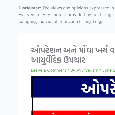
Disclaimer:
The views and opinions expressed in ar
Ayurvedam. Any content provided by our bloggers o
company, individual or anyone or anything.
ઓપરેશન અને મોંઘા ખર્ચ 
આયુર્વેદિક ઉપચાર
Leave a Comment
/ By
Ayurvedam
/
June 