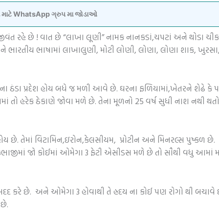
વવા માટે WhatsApp ગ્રુપ મા જોડાઓ
ંત રહે છે ! વાત છે “લાખા લૂણી” નામક નાનકડાં,ચપટાં અને થોડા ચીકાશ
ભારતીય ભાષામાં લાખાલુણી, મોટી લોણી, લોણા, લોણા શાક, ખુરસા, ફ
 ઠંડા પ્રદેશ હોય બધે જ મળી આવે છે. ઘરના ફળિયામાં,ખેતરને શેઢે કે પછ
માં તો હરેક ઠેકાણે જોવા મળે છે. તેના મૂળનો 25 વર્ષ સુધી નાશ નથી 
 હોય છે. તેમાં વિટામિન,ઇરોન,કેલસીયમ, પ્રોટીન અને મિનરલ્સ પુષ્કળ 
ાજીમાં જો કોઈમાં ઓમેગા 3 ફેટી એસીડસ મળે છે તો સૌથી વધુ આમાં મળે
 મદદ કરે છે. અને ઓમેગા 3 હોવાથી તે હ્રદય ના કોઈ પણ રોગો થી બચાવે
છે.