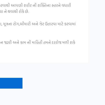
સેવન કરવાથી આપણી શરીર ની શક્તિના સ્તરને વધારી
 ને થવાથી રોકે છે.
 મૂત્રના રોગ,બીમારી અને ઝેર ઉતારવા માટે કરવામાં
ીવન જરૂરી અને કામ ની માહિતી તમને દરરોજ મળી શકે