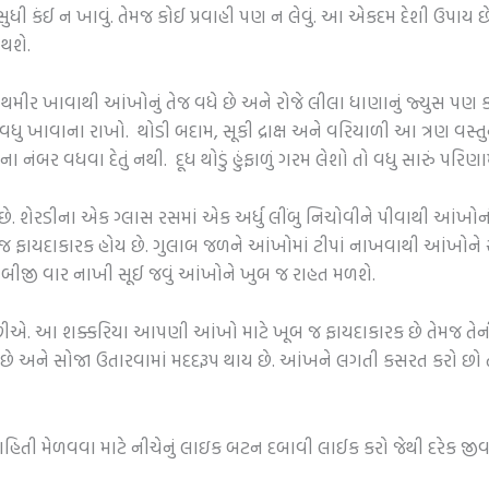
ુધી કંઈ ન ખાવું. તેમજ કોઈ પ્રવાહી પણ ન લેવું. આ એકદમ દેશી ઉપાય 
 થશે.
મીર ખાવાથી આંખોનું તેજ વધે છે અને રોજે લીલા ધાણાનું જ્યુસ પણ
ધુ ખાવાના રાખો. થોડી બદામ, સૂકી દ્રાક્ષ અને વરિયાળી આ ત્રણ વસ્તુને પી
ના નંબર વધવા દેતું નથી. દૂધ થોડું હુંફાળું ગરમ લેશો તો વધુ સારું પરિ
 શેરડીના એક ગ્લાસ રસમાં એક અર્ધુ લીંબુ નિચોવીને પીવાથી આંખોની દ્ર
ાયદાકારક હોય છે. ગુલાબ જળને આંખોમાં ટીપાં નાખવાથી આંખોને રાહત 
બીજી વાર નાખી સૂઈ જવું આંખોને ખુબ જ રાહત મળશે.
. આ શક્કરિયા આપણી આંખો માટે ખૂબ જ ફાયદાકારક છે તેમજ તેન
 છે અને સોજા ઉતારવામાં મદદરૂપ થાય છે. આંખને લગતી કસરત કરો છો ત
 માહિતી મેળવવા માટે નીચેનું લાઇક બટન દબાવી લાઈક કરો જેથી દરેક જ