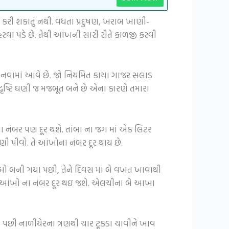
 કરી શકાતું નથી. વધતા પ્રદુષણ, ખરાબ ખાણી-
રવા પડે છે. તેથી આંખની સારી રીતે કાળજી કરવી
 માનવામાં આવે છે. જો નિયમિત કાચા ગાજર સલાડ
ૃષ્ટિ ઘણી જ મજબૂત બને છે એના કારણે તમારા
ા નંબર પણ દૂર થશે. તાંબા ના જગ માં એક લિટર
ાણી પીવો. તે આંખોના નંબર દૂર થાય છે.
્બો બની ગયા પછી, તેને દિવસ માં બે વખત ખાવાથી
તમારી આંખો ના નંબર દૂર થઇ જશે. એલચીના બે આખા
ર પછી નાળીયેરના ત્રણથી ચાર ટૂકડા ચાવીને ખાવ