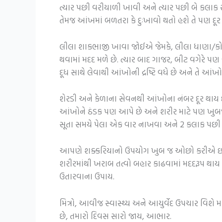
ત્યાર પછી વરીયાળી ખાવી અને ત્યાર પછી બે કલાક સ
તેમજ આંખમાં બળતરા કે દુઃખાવો થતો હશે તે પણ દૂર
લીલા શાકભાજી ખાવા જોઈએ જેમકે, લીલા ધાણા/કોથ
થવામાં મદદ મળે છે. ત્યાર બાદ ગાજર, બીટ વગેરે પણ વ
દૂધ સાથે લેવાથી આંખોની દ્રષ્ટિ વધે છે અને તે આંખો
શેરડી અને કેળાના સેવનથી આંખોના નંબર દૂર થાય છે.
આંખોને ઠંડક પણ આપે છે અને શરીર માટે પણ ખુબજ ફ
સૂતા સમયે પેલા એક વાર નાખવા અને 2 કલાક પછી 
આપણે શક્કરિયાનો ઉપયોગ ખુબ જ ઓછો કરીએ છીએ
શરીરમાંથી ખરાબ તત્વો બહાર કાઢવામાં મદદરૂપ થાય
ઉતારવાના ઉપાય.
મિત્રો, આવીજ સ્વાસ્થ્ય અને આયુર્વેદ ઉપચાર વિશે
છે, તમારો દિવસ સારો જાય, આભાર.