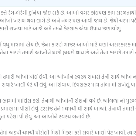
્યક્તિ રંગ-બેરંગી દુનિયા જોઇ શકે છે. આંખો વગર કોઇપણ કામ સરળતાથી
ી આંખો ખરાબ થવા લાગે છે અને નંબર પણ આવી જાય છે. જેથી ચશ્મા પહે
ેને સારી રાખવા માટે આજે અમે તમને કેટલાક એવા ઉપાય જણાવીશું.
 વધુ માત્રામાં હોય છે, જેના કારણે ગાજર આંખો માટે ઘણાં અસરકારક
ા કારણે તમારી આંખોને ઘણો ફાયદો થાય છે અને તેના કારણે તમારી દ
ાથી તમારી આંખો ધોઈ લેવી. આ આંખોને સ્વસ્થ રાખશે તેની સાથે આંખ ન
સવારે ખાલી પેટે પી લેવું. આ સિવાય, દિવસભર માત્ર તાંબા માં રાખેલું પ
ા ભાગમાં માલિશ કરો. તેનાથી આંખોની રોશની વધે છે. આંબળા નો મુરબ
ાન પ્રમાણ માં પીસી લેવું. દરરોજ તેને 1 ચમચી ઘી સાથે ખાઓ. તેનાથી 
સુતા પહેલા પી લેવું. આ આંખોને સ્વસ્થ બનાવે છે.
માં અડધી ચમચી પીસેલી મિશ્રી મિક્સ કરી સવારે ખાલી પેટ ખાવી. ત્યા