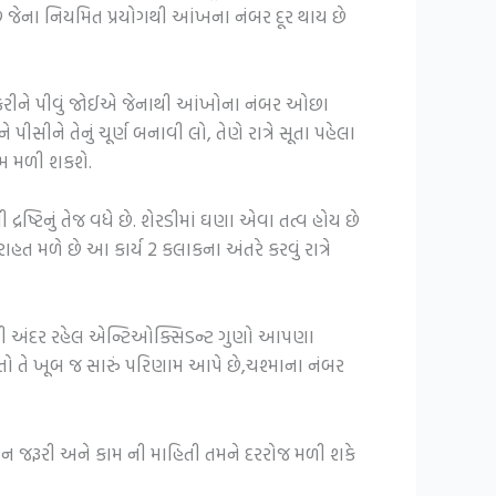
છે જેના નિયમિત પ્રયોગથી આંખના નંબર દૂર થાય છે
 કરીને પીવું જોઈએ જેનાથી આંખોના નંબર ઓછા
સીને તેનું ચૂર્ણ બનાવી લો, તેણે રાત્રે સૂતા પહેલા
ણામ મળી શકશે.
ષ્ટિનું તેજ વધે છે. શેરડીમાં ઘણા એવા તત્વ હોય છે
મળે છે આ કાર્ય 2 કલાકના અંતરે કરવું રાત્રે
ી અંદર રહેલ એન્ટિઓક્સિડન્ટ ગુણો આપણા
ો તે ખૂબ જ સારું પરિણામ આપે છે,ચશ્માના નંબર
ીવન જરૂરી અને કામ ની માહિતી તમને દરરોજ મળી શકે