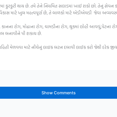
 વારમાં કુરકુરી થાય છે. તમે તેને નિયમિત સલાડમાં ખાઈ શકો છો. તેનું 
કાસ માટે ખુબ મહત્વપૂર્ણ છે, તે બાળકો માટે એડીએચડી જેવા અવ્યવસ્થા
કાનના રોગ, મોઢાના રોગ, ચામડીના રોગ, થુકમાં લોહી આવવું,પેટના રોગ,
ાબ બનાવીને પી શકાય છે.
 માહિતી મેળવવા માટે નીચેનું લાઇક બટન દબાવી લાઈક કરો જેથી દરેક જ
Show Comments