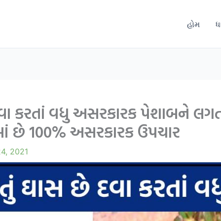
હોમ
ધ
વા કરતાં વધુ અસરકારક પેશાબને લગતા
ાં છે 100% અસરકારક ઉપચાર
4, 2021