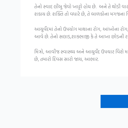
તેનો સ્વાદ લીંબુ જેવો ખાટ્ટો હોય છે. અને તે થોડી
શકાય છે. શક્તિ તો વધારે છે, તે બાળકોના મગજના વિ
આયુર્વેદમાં તેનો ઉપયોગ માથાના રોગ, આંખોના રોગ, 
આવે છે. તેનો સલાડ,શાકભાજી કે તે આખા છોડની ર
મિત્રો, આવીજ સ્વાસ્થ્ય અને આયુર્વેદ ઉપચાર વિશે
છે, તમારો દિવસ સારો જાય, આભાર.