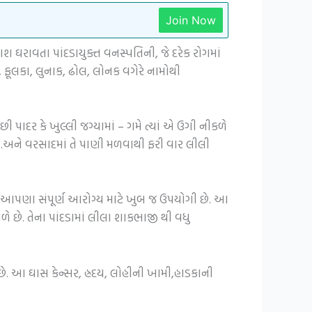
Join Now
 ઘરાવતા પાંદડાયુક્ત વનસ્પતિની, જે દરેક રોગમાં
ૂલકા, લુનાક, ઢોલ, લોનક વગેરે નામોથી
ી પાદર કે ખુલ્લી જગ્યામાં – ગમે ત્યાં એ ઉગી નીકળે
થતો.અને વરસાદમાં તે પાણી મળવાથી ફરી વાર લીલી
છે. આપણા સંપૂર્ણ આરોગ્ય માટે ખુબ જ ઉપયોગી છે. આ
 છે. તેના પાંદડામાં લીલા શાકભાજી થી વધુ
 છે. આ ઘાસ કેન્સર, હ્રદય, લોહીની ખામી,હાડકાની