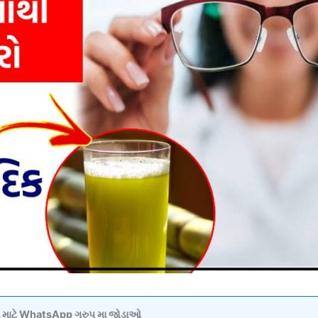
વવા માટે WhatsApp ગ્રુપ મા જોડાઓ