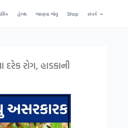
ાર્મિક
હેલ્થ
જાણવા જેવું
Shop
સંપર્ક
 દરેક રોગ, હાડકાની