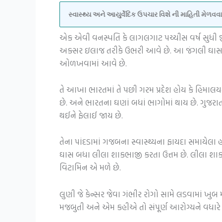
સ્વાસ્થ્ય અને આયુર્વેદિક ઉપચાર વિશે ની માહિતી મેળ
એક એવી વનસ્પતિ કે લાગલગાટ પચ્ચીસ વર્ષ સુધી જીવ
અક્સર ઇલાજ તરીકે ઉભરી આવે છે. આ જંગલી ઘાસને 
ઓળખવામાં આવે છે.
તે આખા ભારતમાં તે પછી ગરમ પ્રદેશ હોય કે હિમાલયના
છે. અને ભારતના ઘણાં બધાં ભાગોમાં થાય છે. ગુજરાત
થઈને ફેલાઈ જાય છે.
તેના પાંદડામાં ગજબના સ્વાસ્થ્યના ફાયદા સમાયેલા
ઘાસ બધા લીલા શાકભાજી કરતા ઉત્તમ છે. લીલા શાકભ
વિટામિન એ મળે છે.
લુણી જે કેન્સર જેવા ગંભીર રોગો સામે લડવામાં ખુબ
મજબુતી અને એમ કહીએ તો સંપૂર્ણ આરોગ્યને વધારે 