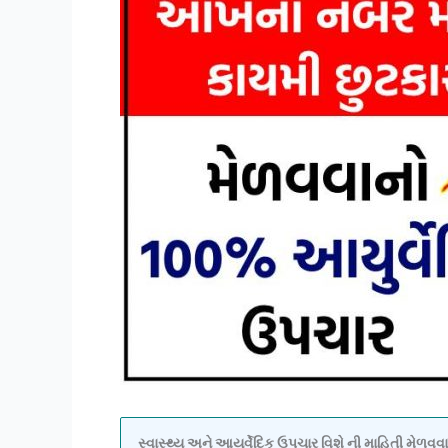
સ્વાસ્થ્ય અને આયુર્વેદિક ઉપચાર વિશે ની માહિતી મેળ