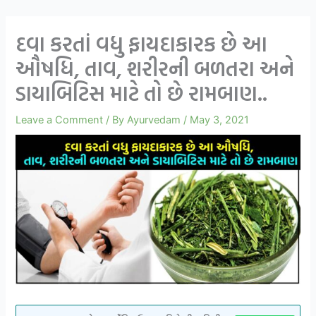
દવા કરતાં વધુ ફાયદાકારક છે આ
ઔષધિ, તાવ, શરીરની બળતરા અને
ડાયાબિટિસ માટે તો છે રામબાણ..
Leave a Comment
/ By
Ayurvedam
/
May 3, 2021