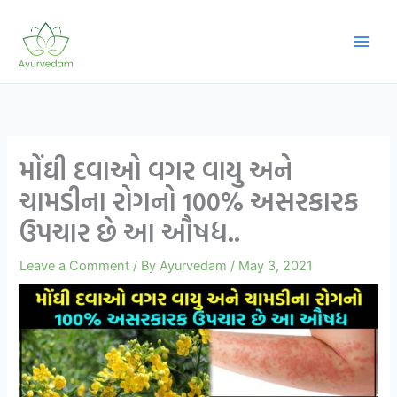
Skip
to
content
મોંઘી દવાઓ વગર વાયુ અને
ચામડીના રોગનો 100% અસરકારક
ઉપચાર છે આ ઔષધ..
Leave a Comment
/ By
Ayurvedam
/
May 3, 2021