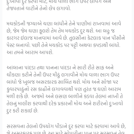
દુ:ખાવો દુર કરવા માટે, મોચ વાળા ભાગ ઉપર લવિંગ અને
તેજપત્તાને વાટીને તેનો લેપ લગાવો.
મચકોડની જગ્યાએ ચણા બાંધીને તેને પાણીમાં રાખવામાં આવે
છે, જેમ જેમ ચણા ફૂલશે તેમ તેમ મચકોડ દૂર થશે. આ બહુ જ
કારગર ઈલાજ માનવામાં આવે છે. તુલસીના કેટલાક પાન પીસીને
પેસ્ટ બનાવો. પછી તેને મચકોડ પર પટ્ટી અથવા કપડાથી બાંધો.
આ તમને આરામ આપશે.
આંબાના પાંદડા તથા પાનના પાંદડા ને સારી રીતે સાફ અને
ચીકણા કરીને તેની ઉપર મીઠું લગાવીને મોચ વાળા ભાગ ઉપર
બાંધો જે ખુબજ અસરકારક સાબિત થશે. મોચ અને સોજા પર
કુવારપાઠુંનો રસ કાઢીને લગાવવાથી પણ તુરંત જ ઘણો આરામ
મળી શકે છે. અજમો અને લસણ બાળીને કડવા તેલમાં નાખી તે
તેલનું માલીશ કરવાથી દરેક પ્રકારની મોચ અને શરીરનો દુ:ખાવો
દુર કરી શકાઈ છે.
સરસવના તેલનો ઉપયોગ પીડાને દૂર કરવા માટે કરવામાં આવે છે,
જે અસરકારક પણ છે. આ માટે સોપારીના પાન પર સરસવનું તેલ