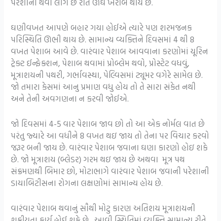
પરેશાની થવા લાગે છે રાતે ઊંઘ ખરાબ થાય છે.
ઘણીવખત આપણે બહાર ગયા હોઈએ ત્યારે પણ શરમજનક
પરિસ્થિતિ ઊભી થાય છે. સામાન્ય વ્યક્તિને દિવસમાં 4 થી 8
વખત પેશાબ આવે છે. વારંવાર પેશાબ આવવાના કરણોમાં યૂરિન
ટ્રેક્ટ ઈન્ફેક્શન, પેશાબ થવામાં પ્રોબ્લેમ થવો, પ્રોસ્ટેટ વધવું,
મૂત્રાશયની પથરી, ગર્ભાવસ્થા, પેલ્વિસમાં ટ્યૂમર વગેરે સામેલ છે.
જો તમારા કેસમાં આનુ પ્રમાણ વધુ હોય તો તે સારા સંકેત નથી
અને તેની અવગણના ન કરવી જોઈએ.
જો દિવસમાં 4-5 વાર પેશાબ જાવ છો તો આ એક નોર્મલ વાત છે
પરંતુ જ્યારે આ વધીને 8 વખત થઇ જાય તો તેના પર વિચાર કરવો
જરૂર બની જાય છે. વારંવાર પેશાબ જવાના ઘણા કારણો હોઇ શકે
છે. જો મૂત્રાશય (બ્લેડર) ગરમ થઇ જાય છે અથવા મૂત્ર પથ
સંક્રમણથી બિમાર છો, મોટાભાગે વારંવાર પેશાબ જવાની પરેશાની
ડાયાબિટીસના રોગના લક્ષણોમાં સામાન્ય હોય છે.
વારંવાર પેશાબ થવાનું સૌથી મોટુ કારણ અતિશય મૂત્રાશયની
શક્રીયતા કાર્ય હોઈ શકે છે. આવી સ્થિતિમાં વ્યક્તિ સામાન્ય રીતે