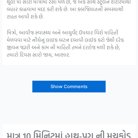
થૂલી માં સારી માત્રામાં રેસા મળે છે, જે એક સાથે સ્ટૂલને શરીરમાંથી
બહાર કાઢવામાં મદદ કરી શકે છે. આ કબજિયાતની સમસ્યાથી
રાહત આપી શકે છે.
મિત્રો, આવીજ સ્વાસ્થ્ય અને આયુર્વેદ ઉપચાર વિશે માહિતી
મેળવવા માટે નીચેનું લાઇક બટન દબાવી લાઈક કરો જેથી દરેક
જીવન જરૂરી અને કામ ની માહિતી તમને દરરોજ મળી શકે છે,
તમારો દિવસ સારો જાય, આભાર.
Show Comments
માત્ર 10 મિનિટમાં હાથ-પગ ની મચકોડ