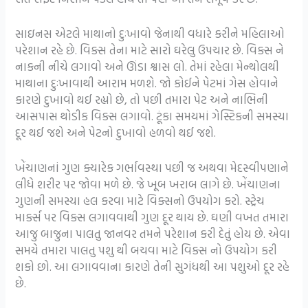
સાઇનસ એટલે માથાનો દુઃખાવો જેનાથી વધારે કરીને મહિલાઓ
પરેશાન રહે છે. વિક્સ તેના માટે સારો ઘરેલુ ઉપચાર છે. વિક્સ ને
નાકની નીચે લગાવો અને ઊંડા શ્વાસ લો. તેમાં રહેલા મેન્થોલથી
માથાના દુઃખાવાથી આરામ મળશે. જો કોઈને પેટમાં ગેસ હોવાને
કારણે દુખાવો થઈ રહ્યો છે, તો પછી તમારા પેટ અને નાભિની
આસપાસ થોડીક વિક્સ લગાવો. ટૂંકા સમયમાં ગેસ્ટિકની સમસ્યા
દૂર થઈ જશે અને પેટનો દુખાવો હળવો થઈ જશે.
ખેંચાણનાં ગુણ ક્યારેક ગર્ભાવસ્થા પછી જ અથવા મેદસ્વીપણાને
લીધે શરીર પર જોવા મળે છે. જે ખૂબ ખરાબ લાગે છે. ખેંચાણના
ગુણની સમસ્યા હલ કરવા માટે વિક્સનો ઉપયોગ કરો. સ્ટ્રેચ
માર્ક્સ પર વિક્સ લગાવવાથી ગુણ દૂર થાય છે. ઘણી વખત તમારા
આજુ બાજુના પાલતુ જાનવર તમને પરેશાન કરી દેતું હોય છે. એવા
સમયે તમારા પાલતુ પશુ થી બચવા માટે વિક્સ નો ઉપયોગ કરી
શકો છો. આ લગાવવાના કારણે તેની સુગંધથી આ પશુઓ દૂર રહે
છે.