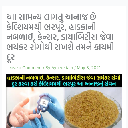
આ સામન્ય લાગતું અનાજ છે
કેલ્શિયમથી ભરપૂર, હાડકાની
નબળાઈ, કેન્સર, ડાયાબિટીસ જેવા
ભયંકર રોગોથી રાખશે તમને કાયમી
દૂર
Leave a Comment
/ By
Ayurvedam
/
May 3, 2021