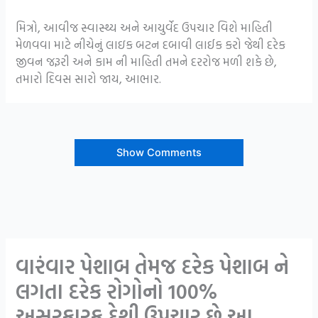
મિત્રો, આવીજ સ્વાસ્થ્ય અને આયુર્વેદ ઉપચાર વિશે માહિતી
મેળવવા માટે નીચેનું લાઇક બટન દબાવી લાઈક કરો જેથી દરેક
જીવન જરૂરી અને કામ ની માહિતી તમને દરરોજ મળી શકે છે,
તમારો દિવસ સારો જાય, આભાર.
Show Comments
વારંવાર પેશાબ તેમજ દરેક પેશાબ ને
લગતા દરેક રોગોનો 100%
અસરકારક દેશી ઉપચાર છે આ..