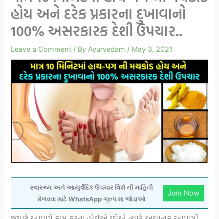
હોય અને દરેક પ્રકારના દુખાવાનો
100% અસરકારક દેશી ઉપચાર..
Leave a Comment
/ By
Ayurvedam
/
May 3, 2021
સ્વાસ્થ્ય અને આયુર્વેદિક ઉપચાર વિશે ની માહિતી
Join Now
મેળવવા માટે WhatsApp ગ્રુપ મા જોડાઓ
જયારે આપણે કામ કરતા હોઈએ છીએ ત્યારે અચાનક આપણી