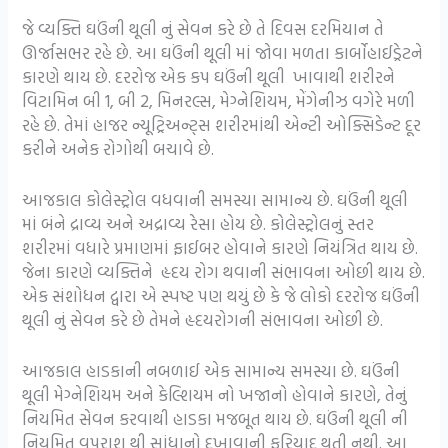
જે વ્યક્તિ ઘઉંની થૂલી નું સેવન કરે છે તે દિવસ દરમિયાન તે
ઊર્જાસભર રહે છે. આ ઘઉંની થૂલી માં જોવા મળતા કાર્બોહાઈડ્રેટને
કારણે થાય છે. દરરોજ એક કપ ઘઉંની થૂલી ખાવાથી શરીરને
વિટામિન બી 1, બી 2, મિનરલ્સ, મેગ્નેશિયમ, મેંગેનીઝ વગેરે મળી
રહે છે. તેમાં હાજર ન્યૂટ્રિઅન્ટ્સ શરીરમાંથી એન્ટી ઓક્સિડેન્ટ દૂર
કરીને અનેક રોગોથી બચાવે છે.
આજકાલ કોલેસ્ટ્રોલ વધવાની સમસ્યા સામાન્ય છે. ઘઉંની થૂલી
માં બંને દ્રાવ્ય અને અદ્રાવ્ય રેસા હોય છે. કોલેસ્ટ્રોલનું સ્તર
શરીરમાં વધારે પ્રમાણમાં ફાઈબર હોવાને કારણે નિયંત્રિત થાય છે.
જેના કારણે વ્યક્તિને હૃદય રોગ થવાની સંભાવના ઓછી થાય છે.
એક સંશોધન દ્વારા એ સ્પષ્ટ પણ થયું છે કે જે લોકો દરરોજ ઘઉંની
થૂલી નું સેવન કરે છે તેમને હૃદયરોગની સંભાવના ઓછી છે.
આજકાલ હાડકાની નબળાઈ એક સામાન્ય સમસ્યા છે. ઘઉંની
થૂલી મેગ્નેશિયમ અને કેલ્શિયમ નો ખજાનો હોવાને કારણે, તેનું
નિયમિત સેવન કરવાથી હાડકા મજબૂત થાય છે. ઘઉંની થૂલી ની
નિયમિત વપરાશ થી સાંધાનો દુખાવાની ફરિયાદ થતી નથી. આ