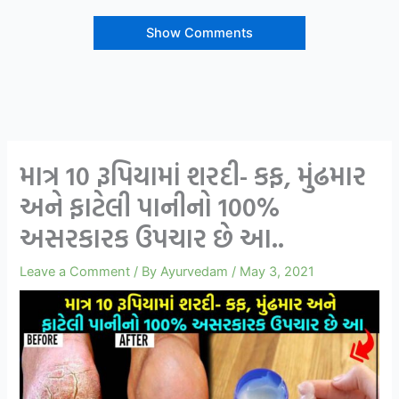
Show Comments
માત્ર 10 રૂપિયામાં શરદી- કફ, મુંઢમાર
અને ફાટેલી પાનીનો 100%
અસરકારક ઉપચાર છે આ..
Leave a Comment
/ By
Ayurvedam
/
May 3, 2021