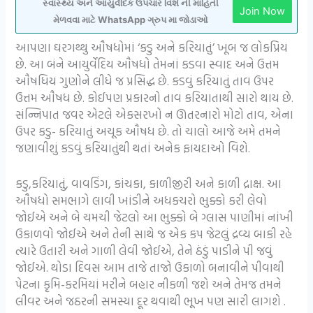
સ્વાસ્થ્ય અને આયુર્વેદિક ઉપચાર વિશે ની માહિતી
Join Now
મેળવવા માટે WhatsApp ગ્રુપ મા જોડાઓ
આપણા ઘરગથ્થુ ઔષધોમાં ‘કડુ અને કરિયાતું’ ખૂબ જ લોકપ્રિય
છે. આ બંને આયુર્વેદિય ઔષધો તેમનાં કડવા સ્વાદ અને ઉત્તમ
ઔષધિય ગુણોને લીધે જ પ્રસિદ્ધ છે. કડવું કરિયાતું તાવ ઉપર
ઉત્તમ ઔષધ છે. કોઈપણ પ્રકારનો તાવ કરિયાતાથી સારો થાય છે.
સંન્નિપાત જવર એટલે એકસરખો ન ઊતરનારો મોટો તાવ, એના
ઉપર કડુ- કરિયાતું અચૂક ઔષધ છે. તો ચાલો આજે અમે તમને
જણાવીશું કડવું કરિયાતુંથી થતાં અનેક ફાયદાઓ વિશે.
કડુ,કરિયાતું, વાવડિંગ, કાંચકા, કાળીજીરી અને કાળી દ્રાક્ષ. આ
ઔષધો સમભાગે લાવી ખાંડીને અધકચરો ભુક્કો કરી લેવો
જોઈએ અને બે ચમચી જેટલો આ ભુક્કો બે ગ્લાસ પાણીમાં નાંખી
ઉકાળવો જોઈએ અને તેની સાથે જ એક કપ જેટલું દ્રવ્ય બાકી રહે
ત્યારે ઉતારી અને ગાળી લેવી જોઈએ, તેને ઠંડું પાડીને પી જવું
જોઈએ. થોડા દિવસ આમ તાજે તાજો ઉકાળો બનાવીને પીવાથી
પેટના કૃમિ-કરમિયાં મરીને બહાર નીકળી જશે અને તેમજ તમને
લીવર અને જઠરની સમસ્યા દૂર થવાથી ભૂખ પણ સારી લાગશે .