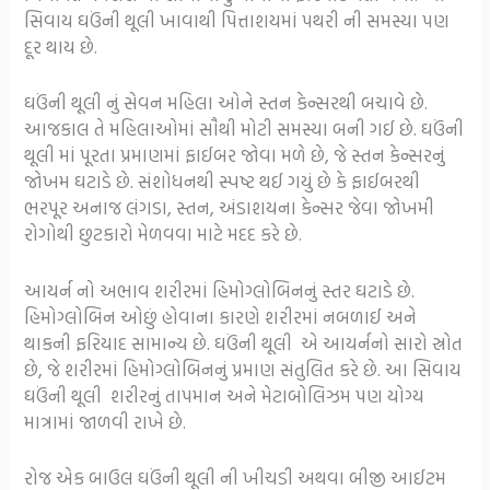
સિવાય ઘઉંની થૂલી ખાવાથી પિત્તાશયમાં પથરી ની સમસ્યા પણ
દૂર થાય છે.
ઘઉંની થૂલી નું સેવન મહિલા ઓને સ્તન કેન્સરથી બચાવે છે.
આજકાલ તે મહિલાઓમાં સૌથી મોટી સમસ્યા બની ગઈ છે. ઘઉંની
થૂલી માં પૂરતા પ્રમાણમાં ફાઈબર જોવા મળે છે, જે સ્તન કેન્સરનું
જોખમ ઘટાડે છે. સંશોધનથી સ્પષ્ટ થઈ ગયું છે કે ફાઈબરથી
ભરપૂર અનાજ લંગડા, સ્તન, અંડાશયના કેન્સર જેવા જોખમી
રોગોથી છુટકારો મેળવવા માટે મદદ કરે છે.
આયર્ન નો અભાવ શરીરમાં હિમોગ્લોબિનનું સ્તર ઘટાડે છે.
હિમોગ્લોબિન ઓછું હોવાના કારણે શરીરમાં નબળાઈ અને
થાકની ફરિયાદ સામાન્ય છે. ઘઉંની થૂલી એ આયર્નનો સારો સ્રોત
છે, જે શરીરમાં હિમોગ્લોબિનનું પ્રમાણ સંતુલિત કરે છે. આ સિવાય
ઘઉંની થૂલી શરીરનું તાપમાન અને મેટાબોલિઝમ પણ યોગ્ય
માત્રામાં જાળવી રાખે છે.
રોજ એક બાઉલ ઘઉંની થૂલી ની ખીચડી અથવા બીજી આઈટમ