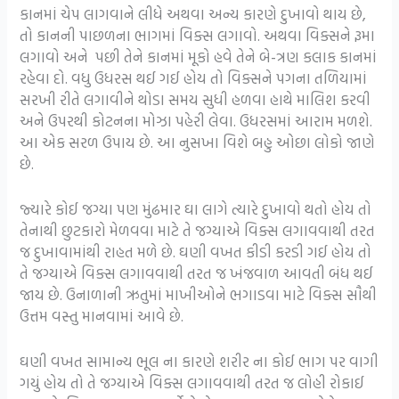
કાનમાં ચેપ લાગવાને લીધે અથવા અન્ય કારણે દુખાવો થાય છે,
તો કાનની પાછળના ભાગમાં વિક્સ લગાવો. અથવા વિક્સને રૂમા
લગાવો અને પછી તેને કાનમાં મૂકો હવે તેને બે-ત્રણ કલાક કાનમાં
રહેવા દો. વધુ ઉધરસ થઈ ગઈ હોય તો વિક્સને પગના તળિયામાં
સરખી રીતે લગાવીને થોડા સમય સુધી હળવા હાથે માલિશ કરવી
અને ઉપરથી કોટનના મોઝા પહેરી લેવા. ઉધરસમાં આરામ મળશે.
આ એક સરળ ઉપાય છે. આ નુસખા વિશે બહુ ઓછા લોકો જાણે
છે.
જ્યારે કોઈ જગ્યા પણ મુંઢમાર ઘા લાગે ત્યારે દુખાવો થતો હોય તો
તેનાથી છુટકારો મેળવવા માટે તે જગ્યાએ વિક્સ લગાવવાથી તરત
જ દુખાવામાંથી રાહત મળે છે. ઘણી વખત કીડી કરડી ગઈ હોય તો
તે જગ્યાએ વિક્સ લગાવવાથી તરત જ ખંજવાળ આવતી બંધ થઈ
જાય છે. ઉનાળાની ઋતુમાં માખીઓને ભગાડવા માટે વિક્સ સૌથી
ઉત્તમ વસ્તુ માનવામાં આવે છે.
ઘણી વખત સામાન્ય ભૂલ ના કારણે શરીર ના કોઈ ભાગ પર વાગી
ગયું હોય તો તે જગ્યાએ વિક્સ લગાવવાથી તરત જ લોહી રોકાઈ