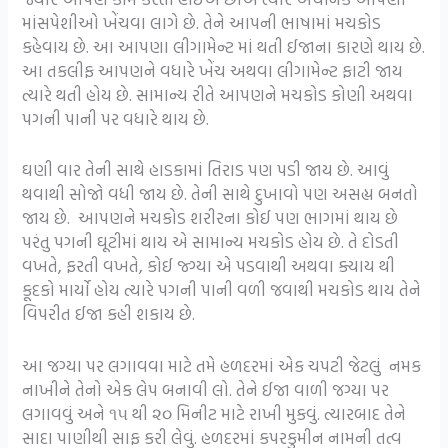
માંસપેશીઓ ખેંચવા લાગે છે. તેને આપની ભાષામાં મચકોડ
કહેવાય છે. આ આપણા લીગામેન્ટ માં થતી ઈજાના કારણે થાય છે.
આ તકલીફ આપણને વધારે ખેંચ અથવા લીગામેન્ટ ફાટી જાય
ત્યારે થતી હોય છે. સામાન્ય રીતે આપણને મચકોડ કોણી અથવા
પગની પાની પર વધારે થાય છે.
ઘણી વાર તેની સાથે હાડકામાં તિરાડ પણ પડી જાય છે. આવું
થવાથી સોજો વધી જાય છે. તેની સાથે દુખાવો પણ અસહ્ય બનતો
જાય છે. આપણને મચકોડ શરીરના કોઈ પણ ભાગમાં થાય છે
પરંતુ પગની ઘૂટીમાં થાય એ સામાન્ય મચકોડ હોય છે. તે દોડતી
વખતે, ફરતી વખતે, કોઈ જ્ગ્યા એ પડવાથી અથવા ક્યાય થી
કૂદકો માર્યો હોય ત્યારે પગની પાની વળી જવાથી મચકોડ થાય તેને
વિપરીત ઈજા કહી શકાય છે.
આ જગ્યા પર લગાવવા માટે તમે હળદરમાં એક ચપટી જેટલું નમક
નાખીને તેનો એક લેપ બનાવી લો. તેને ઈજા વાળી જગ્યા પર
લગાવવું અને ૧૫ થી ૨૦ મિનીટ માટે રાખી મુકવું. ત્યારબાદ તેને
સાદા પાણીથી સાફ કરી લેવું. હળદરમાં કપરકુમીન નામની તત્વ