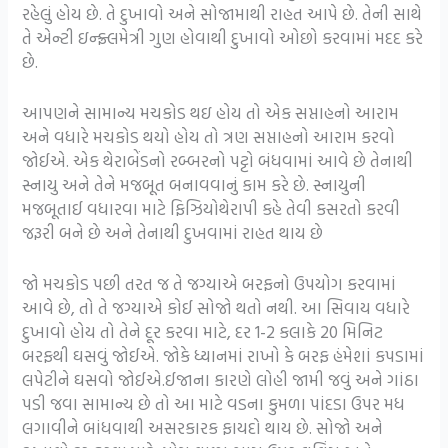
રહેલું હોય છે. તે દુખાવો અને સોજામાથી રાહત આપે છે. તેની સાથે
તે એન્ટી ઇન્ફ્ર્લમેત્રી ગુણ હોવાથી દુખાવો ઓછો કરવામાં મદદ કરે
છે.
આપણને સામાન્ય મચકોડ થઇ હોય તો એક સપ્તાહનો આરામ
અને વધારે મચકોડ થયો હોય તો ત્રણ સપ્તાહનો આરામ કરવો
જોઈએ. એક થેરાબેંડનો રબ્બરનો પટ્ટો બંધવામાં આવે છે તેનાથી
સ્નાયુ અને તેને મજબૂત બનાવવાનું કામ કરે છે. સ્નાયુની
મજબૂતાઈ વધારવા માટે ફિઝિયોથેરાપી કહે તેવી કસરતો કરવી
જરૂરી બને છે અને તેનાથી દુખવામાં રાહત થાય છે
જો મચકોડ પછી તરત જ તે જગ્યાએ બરફનો ઉપયોગ કરવામાં
આવે છે, તો તે જગ્યાએ કોઈ સોજો થતો નથી. આ સિવાય વધારે
દુખાવો હોય તો તેને દૂર કરવા માટે, દર 1-2 કલાકે 20 મિનિટ
બરફથી ઘસવું જોઈએ. જોકે ધ્યાનમાં રાખો કે બરફ હંમેશાં કપડામાં
લપેટીને ઘસવો જોઈએ.ઈજાના કારણે લોહી જામી જવું અને ગાંઠા
પડી જવા સામાન્ય છે તો આ માટે વડના કુમળા પાંદડા ઉપર મધ
લગાવીને બાંધવાથી અસરકારક ફાયદો થાય છે. સોજો અને