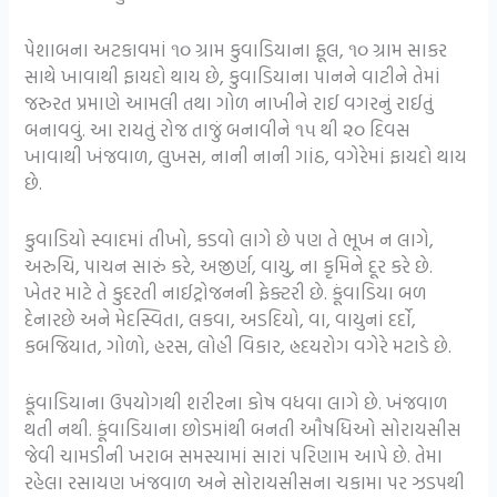
પેશાબના અટકાવમાં ૧૦ ગ્રામ કુવાડિયાના ફૂલ, ૧૦ ગ્રામ સાકર
સાથે ખાવાથી ફાયદો થાય છે, કુવાડિયાના પાનને વાટીને તેમાં
જરુરત પ્રમાણે આમલી તથા ગોળ નાખીને રાઈ વગરનું રાઈતું
બનાવવું. આ રાયતું રોજ તાજું બનાવીને ૧૫ થી ૨૦ દિવસ
ખાવાથી ખંજવાળ, લુખસ, નાની નાની ગાંઠ, વગેરેમાં ફાયદો થાય
છે.
કુવાડિયો સ્વાદમાં તીખો, કડવો લાગે છે પણ તે ભૂખ ન લાગે,
અરુચિ, પાચન સારું કરે, અજીર્ણ, વાયુ, ના કૃમિને દૂર કરે છે.
ખેતર માટે તે કુદરતી નાઈટ્રોજનની ફેક્ટરી છે. કૂંવાડિયા બળ
દેનારછે અને મેદસ્વિતા, લકવા, અડદિયો, વા, વાયુનાં દર્દો,
કબજિયાત, ગોળો, હરસ, લોહી વિકાર, હ્રદયરોગ વગેરે મટાડે છે.
કૂંવાડિયાના ઉપયોગથી શરીરના કોષ વધવા લાગે છે. ખંજવાળ
થતી નથી. કૂંવાડિયાના છોડમાંથી બનતી ઔષધિઓ સોરાયસીસ
જેવી ચામડીની ખરાબ સમસ્યામાં સારાં પરિણામ આપે છે. તેમા
રહેલા રસાયણ ખંજવાળ અને સોરાયસીસના ચકામા પર ઝડપથી