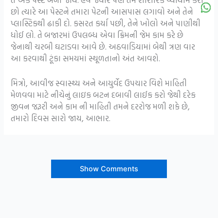
છો ત્યારે આ પેસ્ટને તમારા પેટની આસપાસ લગાવો અને તેને
પ્લાસ્ટિકથી ઢાકી દો. કસરત કર્યા પછી, તેને ખોલો અને પાણીથી
ધોઈ લો. તે બજારમાં ઉપલબ્ધ એવા ક્રિમની જેમ કામ કરે છે
જેનાથી ચરબી ઘટાડવા આવે છે. અઠવાડિયામાં બેથી ત્રણ વાર
આ કરવાથી ટૂંકા સમયમાં સ્થૂળતાનો અંત આવશે.
મિત્રો, આવીજ સ્વાસ્થ્ય અને આયુર્વેદ ઉપચાર વિશે માહિતી
મેળવવા માટે નીચેનું લાઇક બટન દબાવી લાઈક કરો જેથી દરેક
જીવન જરૂરી અને કામ ની માહિતી તમને દરરોજ મળી શકે છે,
તમારો દિવસ સારો જાય, આભાર.
Show Comments