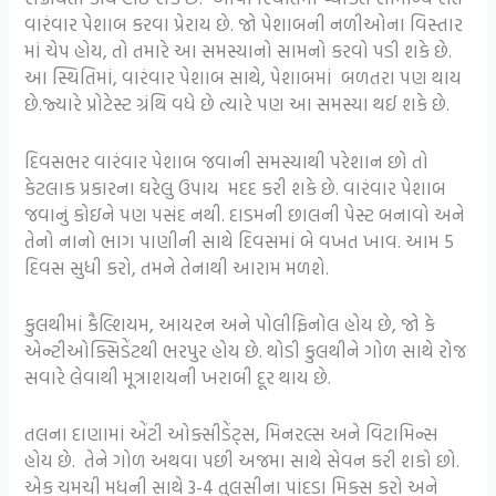
વારંવાર પેશાબ કરવા પ્રેરાય છે. જો પેશાબની નળીઓના વિસ્તાર
માં ચેપ હોય, તો તમારે આ સમસ્યાનો સામનો કરવો પડી શકે છે.
આ સ્થિતિમાં, વારંવાર પેશાબ સાથે, પેશાબમાં બળતરા પણ થાય
છે.જ્યારે પ્રોટેસ્ટ ગ્રંથિ વધે છે ત્યારે પણ આ સમસ્યા થઈ શકે છે.
દિવસભર વારંવાર પેશાબ જવાની સમસ્યાથી પરેશાન છો તો
કેટલાક પ્રકારના ઘરેલુ ઉપાય મદદ કરી શકે છે. વારંવાર પેશાબ
જવાનું કોઇને પણ પસંદ નથી. દાડમની છાલની પેસ્ટ બનાવો અને
તેનો નાનો ભાગ પાણીની સાથે દિવસમાં બે વખત ખાવ. આમ 5
દિવસ સુધી કરો, તમને તેનાથી આરામ મળશે.
કુલથીમાં કૈલ્શિયમ, આયરન અને પોલીફિનોલ હોય છે, જો કે
એન્ટીઓક્સિડેંટથી ભરપુર હોય છે. થોડી કુલથીને ગોળ સાથે રોજ
સવારે લેવાથી મૂત્રાશયની ખરાબી દૂર થાય છે.
તલના દાણામાં એંટી ઓક્સીડેંટ્સ, મિનરલ્સ અને વિટામિન્સ
હોય છે. તેને ગોળ અથવા પછી અજમા સાથે સેવન કરી શકો છો.
એક ચમચી મધની સાથે 3-4 તુલસીના પાંદડા મિક્સ કરો અને