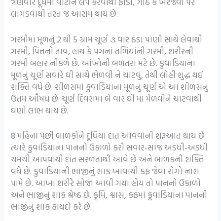
ત્રણવાર દૂધમાં વાટીને લેપ કરવાથી ફોડા, ગાંઠ કે ખરજવા પર
લાગડવાથી તરત જ આરામ થાય છે.
ગરમીમાં મૂળનું 2 થી 5 ગ્રામ ચૂર્ણ ૩ વાર ઠંડા પાણી સાથે લેવાથી
ગરમી, પિત્તનો તાવ, હાથ કે પગનાં તળિયાંની ગરમી, શરીરની
ગરમી બહાર નીકળે છે. આંખોની બળતરા મટે છે. કુવાડિયાના
મૂળનું ચૂર્ણ સવારે ઘી સાથે ભેળવી ને ચાટવું, તેથી લોહી શુદ્ધ થઈ
શક્તિ વધે છે. શીળસમાં કુવાડિયાના મૂળનું ચૂર્ણ એ આ શીળસનું
ઉત્તમ ઔષધ છે. ચૂર્ણ દિવસમાં બે વાર ઘી માં મેળવીને ચાટવાથી
ઘણો લાભ થાય છે.
8 મહિના પછી બાળકોને દૂધિયા દાંત આવવાની શરૂઆત થાય છે
ત્યારે કુવાડિયાના પાનનો ઉકાળો કરી સવાર-સાંજ અડધી-અડધી
ચમચી આપવાથી દાંત સરળતાથી આવે છે અને બાળકની શક્તિ
વધે છે. કુવાડિયાની ભાજીનું શાક ખાવાથી કફ જેવા રોગો નાશ
પામે છે. આખા શરીરે સોજા આવી ગયા હોય તો પાનનો ઉકાળો
અને ભાજીનું શાક શ્રેષ્ઠ છે. કૃમિ, શ્વાસ, કફમાં કૂંવાડિયાના પાનની
ભાજીનું શાક ફાયદો કરે છે.