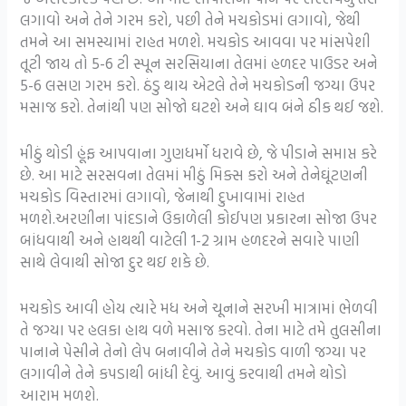
લગાવો અને તેને ગરમ કરો, પછી તેને મચકોડમાં લગાવો, જેથી
તમને આ સમસ્યામાં રાહત મળશે. મચકોડ આવવા પર માંસપેશી
તૂટી જાય તો 5-6 ટી સ્પૂન સરસિયાના તેલમાં હળદર પાઉડર અને
5-6 લસણ ગરમ કરો. ઠંડુ થાય એટલે તેને મચકોડની જગ્યા ઉપર
મસાજ કરો. તેનાંથી પણ સોજો ઘટશે અને ઘાવ બંને ઠીક થઈ જશે.
મીઠું થોડી હૂંફ આપવાના ગુણધર્મો ધરાવે છે, જે પીડાને સમાપ્ત કરે
છે. આ માટે સરસવના તેલમાં મીઠું મિક્સ કરો અને તેનેઘૂંટણની
મચકોડ વિસ્તારમાં લગાવો, જેનાથી દુખાવામાં રાહત
મળશે.અરણીના પાંદડાને ઉકાળેલી કોઈપણ પ્રકારના સોજા ઉપર
બાંધવાથી અને હાથથી વાટેલી 1-2 ગ્રામ હળદરને સવારે પાણી
સાથે લેવાથી સોજા દુર થઇ શકે છે.
મચકોડ આવી હોય ત્યારે મધ અને ચૂનાને સરખી માત્રામાં ભેળવી
તે જગ્યા પર હલકા હાથ વળે મસાજ કરવો. તેના માટે તમે તુલસીના
પાનાને પેસીને તેનો લેપ બનાવીને તેને મચકોડ વાળી જગ્યા પર
લગાવીને તેને કપડાથી બાંધી દેવું. આવું કરવાથી તમને થોડો
આરામ મળશે.