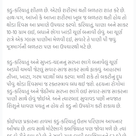
કડુ-કરિયાતું શીતળ છે. એટલે શરીરમાં થતી બળતરા શાંત કરે છે.
હાથ-પગ, આંખો કે આખા શરીરમાં ખૂબ જ બળતરા થતી હોય તો
થોડા દિવસ આ પ્રમાણે ઉપચાર કરવો. કરિયાતું, ધાણા અને સાકર
10-10 ગ્રામ લઈ, બધાને ભેગા ખાંડી ચૂર્ણ બનાવી લેવું. આ ચૂર્ણ
રાત્રે એક ગ્લાસ પાણીમાં મેળવી દઈ, સવારે તે પાણી પી જવું.
મૂત્રમાર્ગની બળતરા પણ આ ઉપચારથી મટે છે.
કડુ-કરિયાતું અને સુખડ-ચંદનનું સરખા ભાગે બનાવેલું ચૂર્ણ
અડધી ચમચી જેટલું સવાર-સાંજ સાકર સાથે ફાકવું. આહારમાં
તીખા, ખાટા, ગરમ પદાર્થો બંધ કરવા. મળી શકે તો બકરીનું દૂધ
પીવું. થોડા દિવસમાં જ રક્તસ્ત્રાવ બંધ થઈ જશે. હૃદયના રોગોમાં
કડુ-કરિયાતું અને જેઠીમધ સરખા ભાગે લઈ સવાર-સાંજ સાકરના
પાણી સાથે લેવું જોઈએ. અને ત્યારબાદ સુવાવડ પછી નવજાત
શિશુને ધાવણ પચતું ન હોય તો કડુ નો ઉપયોગ કરી શકાય છે.
કોઈપણ પ્રકારના તાવમાં કડુ-કરિયાતું ઉત્તમ પરિણામ આપનાર
ઔષધ છે. તાવ સાથે મોટેભાગે કબજિયાત પણ જોવા મળે છે. ત્યાં
કડુ બે રીતે કામ કરે છે. તે ઝાડો સાફ લાવી કબજિયાતને દૂર કરે છે