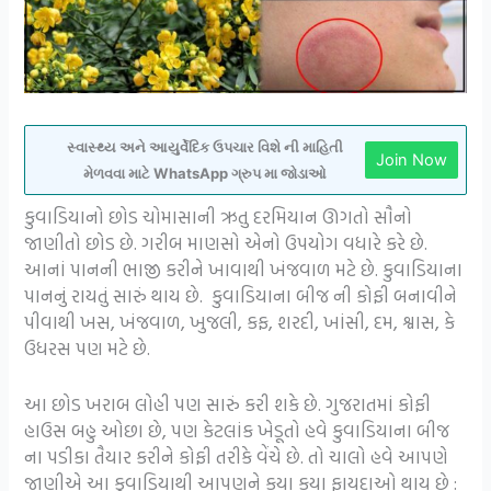
સ્વાસ્થ્ય અને આયુર્વેદિક ઉપચાર વિશે ની માહિતી
Join Now
મેળવવા માટે WhatsApp ગ્રુપ મા જોડાઓ
કુવાડિયાનો છોડ ચોમાસાની ઋતુ દરમિયાન ઊગતો સૌનો
જાણીતો છોડ છે. ગરીબ માણસો એનો ઉપયોગ વધારે કરે છે.
આનાં પાનની ભાજી કરીને ખાવાથી ખંજવાળ મટે છે. કુવાડિયાના
પાનનું રાયતું સારું થાય છે. કુવાડિયાના બીજ ની કોફી બનાવીને
પીવાથી ખસ, ખંજવાળ, ખુજલી, કફ, શરદી, ખાંસી, દમ, શ્વાસ, કે
ઉધરસ પણ મટે છે.
આ છોડ ખરાબ લોહી પણ સારું કરી શકે છે. ગુજરાતમાં કોફી
હાઉસ બહુ ઓછા છે, પણ કેટલાંક ખેડૂતો હવે કુવાડિયાના બીજ
ના પડીકા તૈયાર કરીને કોફી તરીકે વેંચે છે. તો ચાલો હવે આપણે
જાણીએ આ કુવાડિયાથી આપણને કયા કયા ફાયદાઓ થાય છે :