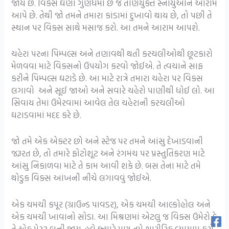
જાય છે. વિક્સ ઘણા ગુણધર્મો છે જે તાણયુક્ત સ્નાયુઓને આરામ
આપે છે. તેથી જો તમને તમારા કાંડામાં દુખાવો થાય છે, તો પછી તે
સ્થાન પર વિક્સ સાથે મસાજ કરો. આ તમને આરામ આપશે.
ચહેરા પરના પિમ્પલ્સ અને તણાવથી થતી કરચલીઓથી છૂટકારો
મેળવવા માટે વિક્સનો ઉપયોગ કરવો જોઈએ. તે ત્વચાને સાફ
કરીને પિમ્પલ્સ ઘટાડે છે. આ માટે રાત્રે તમારા ચહેરા પર વિક્સ
લગાવો અને સૂઈ જાઓ અને સવારે ચહેરો પાણીથી ધોઈ લો. આ
સિવાય તેમાં ઉમેરવામાં આવેલ તેલ ચહેરાની કરચલીઓ
ઘટાડવામાં મદદ કરે છે.
જો તમે એક એક્ટર છો અને સ્ટેજ પર તમને આંસુ દેખાડવાની
જરૂરત છે, તો તમારે ફોટોશૂટ અને રંગમંચ પર પ્રસ્તુતિકરણ માટે
આંસુ નિકાળવા માટે તે કામ આવી શકે છે. બસ તેના માટે તમે
થોડુક વિક્સ આંખની નીચે લગાવવું જોઈએ.
એક ચમચી કપૂર (ગ્રાઉન્ડ પાવડર), એક ચમચી આલ્કોહોલ અને
એક ચમચી ખાવાનો સોડા. આ મિશ્રણમાં એટલુ જ વિક્સ ઉમેરો કે
તે એક પેસ્ટ બની જાય. હવે જ્યારે પણ તમે શારીરિક વ્યાયામ કરો