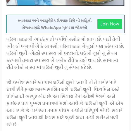
સ્વાસ્થ્ય અને આયુર્વેદિક ઉપચાર વિશે ની માહિતી
Join Now
મેળવવા માટે WhatsApp ગ્રુપ મા જોડાઓ
ઘઉંના ફાડાની આઈટમ તો વર્ષોથી રસોડાનો ભાગ છે. પછી તેની
ખીચડી બનાવીએ કે લાપસી. ઘઉંના ફાડા ને થુલી પણ કહેવાય છે.
ઘઉંની થૂલી એટલે સ્વાસ્થ્ય નો ખજાનો. ઘઉંની થૂલી નું સેવન
કરવાથી તમારા સ્વાસ્થ્ય ને અનેક રીતે ફાયદો થાય છે. સામાન્ય
રીતે લોકો નાસ્તામાં ઘઉંની થૂલી નું સેવન કરે છે.
જો દરરોજ સવારે 50 ગ્રામ ઘઉંની થૂલી ખાશો તો તે શરીર માટે
ઘણી રીતે ફાયદાકારક સાબિત થશે. ઘઉંની થૂલી વિટામિન અને
પ્રોટીન થી ભરપુર હોય છે. આ સિવાય તેમાં ઓછી કેલરી અને
ફાઈબર પણ પુષ્કળ પ્રમાણમાં મળી આવે છે. ઘઉ ની થૂલી એ એક
આહાર છે જે શરીરના તમામ પોષક તત્વોને પરિપૂર્ણ કરે છે. સવારે
ઘઉંની થૂલી ખાવાથી દિવસ માટે જરૂરી બધા તત્વો શરીરને મળી
રહે છે.