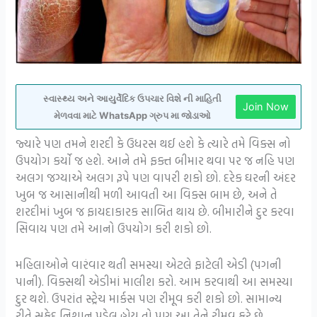
સ્વાસ્થ્ય અને આયુર્વેદિક ઉપચાર વિશે ની માહિતી
Join Now
મેળવવા માટે WhatsApp ગ્રુપ મા જોડાઓ
જ્યારે પણ તમને શરદી કે ઉધરસ થઈ હશે કે ત્યારે તમે વિક્સ નો
ઉપયોગ કર્યો જ હશે. આને તમે ફક્ત બીમાર થવા પર જ નહિ પણ
અલગ જગ્યાએ અલગ રૂપે પણ વાપરી શકો છો. દરેક ઘરની અંદર
ખુબ જ આસાનીથી મળી આવતી આ વિક્સ બામ છે, અને તે
શરદીમાં ખુબ જ ફાયદાકારક સાબિત થાય છે. બીમારીને દુર કરવા
સિવાય પણ તમે આનો ઉપયોગ કરી શકો છો.
મહિલાઓને વારંવાર થતી સમસ્યા એટલે ફાટેલી એડી (પગની
પાની). વિક્સથી એડીમાં માલીશ કરો. આમ કરવાથી આ સમસ્યા
દુર થશે. ઉપરાંત સ્ટ્રેચ માર્કસ પણ રીમૂવ કરી શકો છો. સામાન્ય
રીતે સફેદ નિશાન પડેલ હોય તો પણ આ તેને રીમૂવ કરે છે.