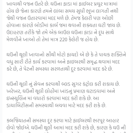
ખાવાથી વજન ઉતરે છે. ઘઉંના ફાડા માં ફાઈબર પ્રચુર માત્રામાં
હોય છે જેના કારણે તમને લાંબા સમય સુધી ભૂખ લાગતી નથી
જેથી વજન ઉતારવામાં મદદ મળે છે. તેમજ કેલરી પણ ઓછી
હોવાના કારણે બોડીમાં કાર્બ જમા થવાની શક્યતા ઘટી જાય છે.
ઉદાહરણ તરીકે જો તમે એક બાઉલ ઘઉંના ફાડા ને દૂધ સાથે
મેળવીને ખાઓ તો તેમાં માત્ર 220 કેલેરી જ હોય છે.
ઘઉંની થૂલી ખાવાનો સૌથી મોટો ફાયદો એ છે કે તે પાચક શક્તિને
વધુ સારી રીતે કાર્ય કરવામાં અને ફાઇબરથી સમૃદ્ધ થવામાં મદદ
કરે છે, તે પેટની સમસ્યા સરળતાથી દૂર કરવામાં મદદ કરે છે.
ઘઉંની થૂલી નું સેવન કરવાથી બ્લડ સુગર કંટ્રોલ કરી શકાય છે.
ખરેખર, ઘઉંની થૂલી લોહીમાં ખાંડનું પ્રમાણ ઘટાડવામાં અને
ઇન્સ્યુલિન માં વધારો કરવામાં મદદ કરી શકે છે. આ
ડાયાબિટીસની સમસ્યાથી બચવા માટે મદદ કરી શકે છે.
કબજિયાતની સમસ્યા દૂર કરવા માટે ફાઈબરથી ભરપૂર આહાર
લેવો જોઈએ. ઘઉંની થૂલી આમાં મદદ કરી શકે છે, કારણ કે ઘઉ ની