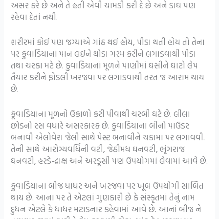
અસર કરે છે અને તે હતી એવી ચામડી કરી દે છે અને ડાઘ પણ
રહેવા દેતાં નથી.
શરીરમાં કોઈ પણ જગ્યાએ ગાંઠ થઈ હોય, પીડા થતી હોય તો તેના
પર કુવાડિયાનાં પાન લઈને થોડા ગરમ કરીને લગાડવાથી પીડા
તથા ચરકા મટે છે. કુવાડિયાનાં મૂળને પાણીમાં ઘસીને ઘાટો લેપ
તૈયાર કરીને ફોડલી ખરજવા પર લગાડવાથી તરત જ આરામ થાય
છે.
કૂંવાડિયાના મૂળનો ઉકાળો કરી પીવાથી ચરબી ઘટે છે. લીલા
છોડનો રસ વધારે અસરકારક છે. કુવાડિયાના બીનો પાઉડર
બનાવી એલોવેરા જેલી સાથે પેસ્ટ બનાવીને ચકામા પર લગાવવી.
તેની સાથે આરોગ્યવર્ધિની વટી, જેઠીમધ ઘનવટી, ભૃંગરાજ
ઘનવટી, હરડે-દ્રાક્ષ અને અરડૂસી પણ ઉપયોગમાં લેવામાં આવે છે.
કુવાડિયાના બીજ ધાધર અને ખરજવા પર ખૂબ ઉપયોગી સાબિત
થાય છે. આના પર તે એટલાં ગુણકારી છે કે સંસ્કૃતમાં તેનું નામ
દુધન એટલે કે ધાધર મટાડનાર કહેવામાં આવે છે. આનાં બીજ ને