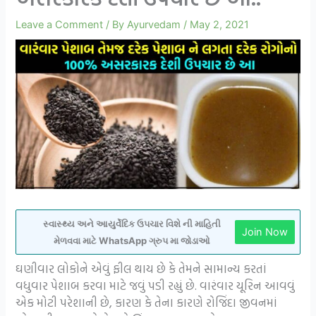
Leave a Comment
/ By
Ayurvedam
/
May 2, 2021
સ્વાસ્થ્ય અને આયુર્વેદિક ઉપચાર વિશે ની માહિતી
Join Now
મેળવવા માટે WhatsApp ગ્રુપ મા જોડાઓ
ઘણીવાર લોકોને એવું ફીલ થાય છે કે તેમને સામાન્ય કરતાં
વધુવાર પેશાબ કરવા માટે જવું પડી રહ્યું છે. વારંવાર યૂરિન આવવું
એક મોટી પરેશાની છે, કારણ કે તેના કારણે રોજિંદા જીવનમાં