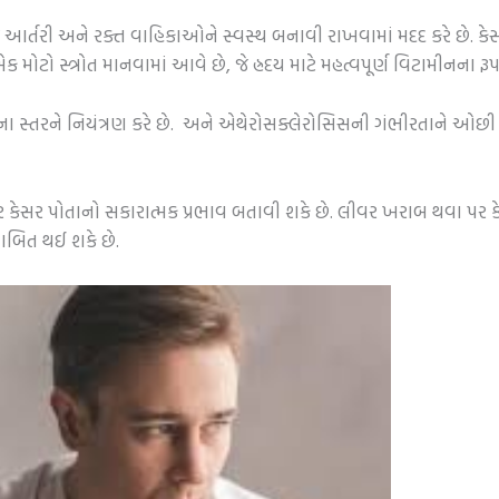
 આર્તરી અને રક્ત વાહિકાઓને સ્વસ્થ બનાવી રાખવામાં મદદ કરે છે. કેસ
ોટો સ્ત્રોત માનવામાં આવે છે, જે હ્રદય માટે મહત્વપૂર્ણ વિટામીનના રૂપમ
રોલના સ્તરને નિયંત્રણ કરે છે. અને એથેરોસક્લેરોસિસની ગંભીરતાને ઓછી 
ર કેસર પોતાનો સકારાત્મક પ્રભાવ બતાવી શકે છે. લીવર ખરાબ થવા પર કેસ
ાબિત થઈ શકે છે.