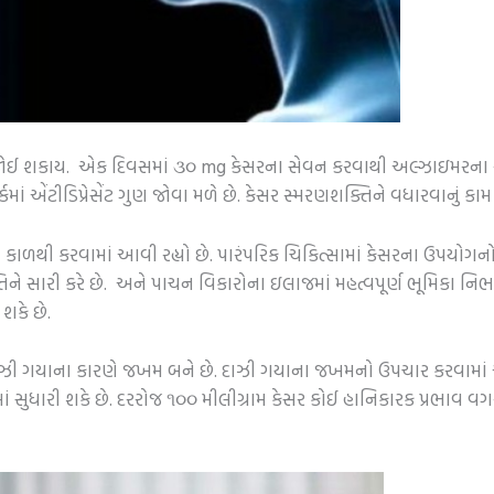
દા જોઈ શકાય. એક દિવસમાં ૩૦ mg કેસરના સેવન કરવાથી અલ્ઝાઇમરના ર
્કમાં એંટીડિપ્રેસેંટ ગુણ જોવા મળે છે. કેસર સ્મરણશક્તિને વધારવાનું કા
 કાળથી કરવામાં આવી રહ્યો છે. પારંપરિક ચિકિત્સામાં કેસરના ઉપયોગન
િને સારી કરે છે. અને પાચન વિકારોના ઇલાજમાં મહત્વપૂર્ણ ભૂમિકા નિભ
કે છે.
ાઝી ગયાના કારણે જખમ બને છે. દાઝી ગયાના જખમનો ઉપચાર કરવામાં આ
લીમાં સુધારી શકે છે. દરરોજ ૧૦૦ મીલીગ્રામ કેસર કોઈ હાનિકારક પ્રભાવ વ