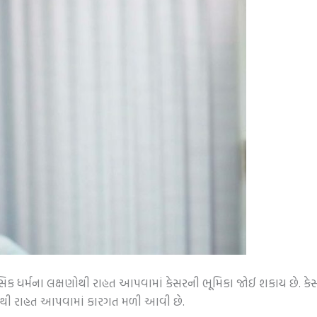
સિક ધર્મના લક્ષણોથી રાહત આપવામાં કેસરની ભૂમિકા જોઈ શકાય છે. કેસ
ોડ)થી રાહત આપવામાં કારગત મળી આવી છે.