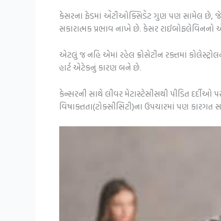
કેસરના ફેડમાં એંટીઓક્સિડેંટ ગુણ પણ સામેલ છે, જે
સકારાત્મક પ્રભાવ નાખે છે. કેસર રાઈબોફલેવિનનો એક મ
એટલું જ નહિ એમાં રહેલ ક્રોસેટીન રક્તમાં કોલેસ્ટ્
હાર્ટ એટેકનું કારણ બને છે.
કેન્સરની સાથે લીવર મેટાસ્ટેસીસથી પીડિત દર્દીઓ પ
વિષાક્તતા(ટોક્સીસિટી)ના ઉપચારમાં પણ કારગત સ