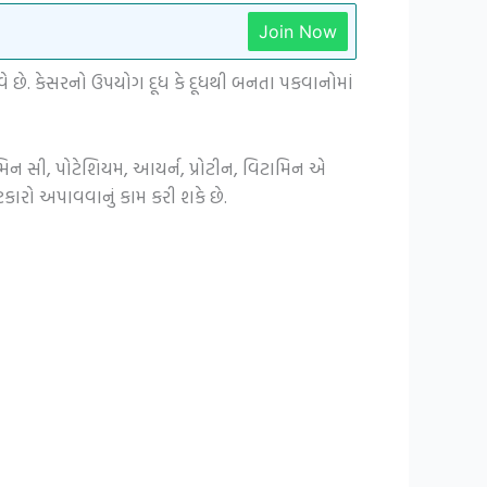
Join Now
 છે. કેસરનો ઉપયોગ દૂધ કે દૂધથી બનતા પકવાનોમાં
ામિન સી, પોટેશિયમ, આયર્ન, પ્રોટીન, વિટામિન એ
કારો અપાવવાનું કામ કરી શકે છે.