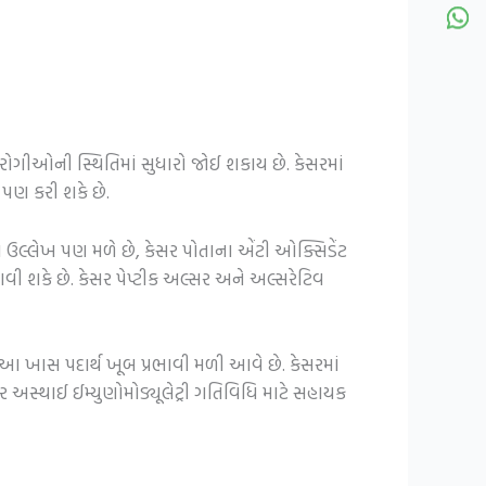
ોગીઓની સ્થિતિમાં સુધારો જોઈ શકાય છે. કેસરમાં
મ પણ કરી શકે છે.
ો ઉલ્લેખ પણ મળે છે, કેસર પોતાના એંટી ઓક્સિડેંટ
ાવી શકે છે. કેસર પેપ્ટીક અલ્સર અને અલ્સરેટિવ
 ખાસ પદાર્થ ખૂબ પ્રભાવી મળી આવે છે. કેસરમાં
ગર અસ્થાઈ ઈમ્યુણોમોડ્યૂલેટ્રી ગતિવિધિ માટે સહાયક