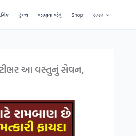
ાર્મિક
હેલ્થ
જાણવા જેવું
Shop
સંપર્ક
ીભર આ વસ્તુનું સેવન,