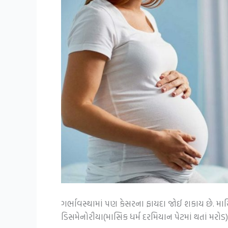
ગર્ભાવસ્થામાં પણ કેસરના ફાયદા જોઈ શકાય છે. મા
ડિસમેનોરીયા(માસિક ધર્મ દરમિયાન પેટમાં થતાં મર