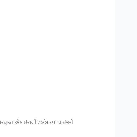
રયુક્ત એક ઈરાની હર્બલ દવા પ્રાઇમરી