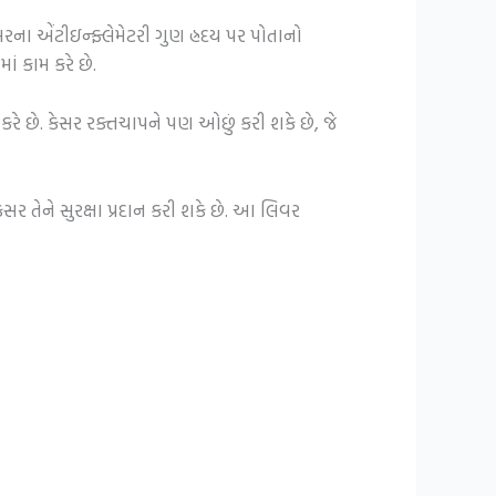
રના એંટીઇન્ફ્લેમેટરી ગુણ હ્રદય પર પોતાનો
ાં કામ કરે છે.
કરે છે. કેસર રક્તચાપને પણ ઓછું કરી શકે છે, જે
ર તેને સુરક્ષા પ્રદાન કરી શકે છે. આ લિવર