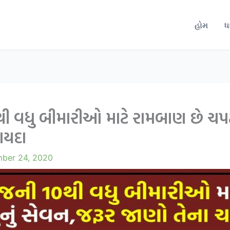
હોમ
ધ
ી વધુ બીમારીઓ માટે રામબાણ છે ચપટ
ાયદા
ber 24, 2020