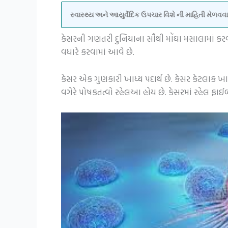
સ્વાસ્થ્ય અને આયુર્વેદિક ઉપચાર વિશે ની માહિતી મેળ
કેસરની ગણતરી દુનિયાના સૌથી મોંઘા મસાલામાં કર
વધારે કરવામાં આવે છે.
કેસર એક ગુણકારી ખાધ્ય પદાર્થ છે. કેસર કેટલાક ખા
વગેરે પોષકતત્વો રહેલઆ હોય છે. કેસરમાં રહેલ ફા