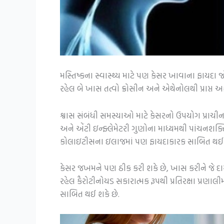
મસ્તિષ્કના સ્વાસ્થ્ય માટે પણ કેસર ખાવાના ફાય
રહેલ બે ખાસ તત્વો ક્રોસીન અને એથેનોલથી પ્રાપ્ત અર
શ્વાસ સંબંધી સમસ્યાઓ માટે કેસરનો ઉપયોગ પ્રાચીન
અને એંટી ઇન્ફ્લેમેટરી ગુણોના માધ્યમથી પાંચનશક્ત
કોલાઇટીસના ઇલાજમાં પણ ફાયદાકારક સાબિત થઈ શ
કેસર જખમને પણ ઠીક કરી શકે છે, ખાસ કરીને જે દ
રહેલ કૈરોટીનોયડ સકારાત્મક રૂપથી પ્રતિરક્ષા પ્રણા
સાબિત થઈ શકે છે.