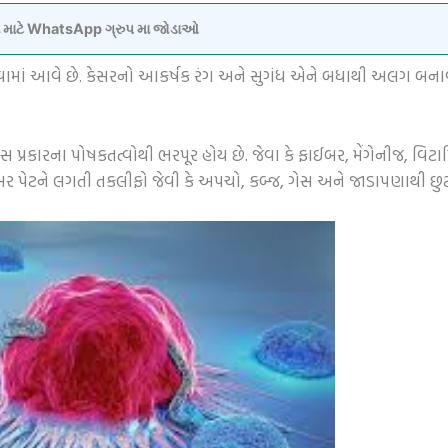
વવા માટે WhatsApp ગ્રુપ મા જોડાઓ
વામાં આવે છે. કેસરનો આકર્ષક રંગ અને સુગંધ એને બધાથી અલગ બનાવે
સ પ્રકારના પોષકતત્વોથી ભરપૂર હોય છે. જેવા કે ફાઈબર, મેંગેનીજ, વિટ
ઈબર પેટને લગતી તકલીફો જેવી કે અપચો, કબ્જ, ગેસ અને જાડાપણાથી છુટ