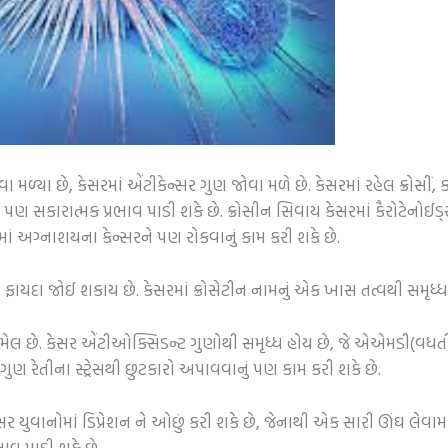
 મળ્યા છે, કેસરમાં એંટીકેન્સર ગુણ જોવા મળે છે. કેસરમાં રહેલ ક્રોસી
 પણ સકારાત્મક પ્રભાવ પાડી શકે છે. ક્રોસીન સિવાય કેસરમાં કૈરોટેનોઈડ
માં અગ્નાશયના કેન્સરને પણ રોકવાનું કામ કરી શકે છે.
ાયદા જોઈ શકાય છે. કેસરમાં ક્રોસેટીન નામનું એક ખાસ તત્વથી સમૃધ્ધ 
ામેલ છે. કેસર એંટીઓક્સિડન્ટ ગુણોથી સમૃધ્ધ હોય છે, જે એએમડી(વધત
ગુણ રેતીના સ્ટ્રેસથી છુટકારો અપાવવાનું પણ કામ કરી શકે છે.
ેસર યુવાનોમાં ડિપ્રેશન ને ઓછું કરી શકે છે, જેનાથી એક સારી ઊંઘ લેવ
ાવ પાડી શકે છે.