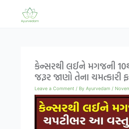
Skip
to
content
કેન્સરથી લઈને મગજની 10થ
જરૂર જાણો તેના ચમત્કારી ફ
Leave a Comment
/ By
Ayurvedam
/
Novem