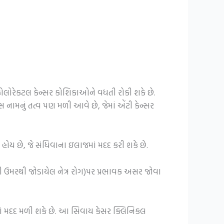
ં, કોલોરેકટલ કેન્સર કોશિકાઓને વધતી રોકી શકે છે.
્સ નામનું તત્વ પણ મળી આવે છે, જેમાં એંટી કેન્સર
હોય છે, જે સંધિવાના ઇલાજમાં મદદ કરી શકે છે.
ી ઉમરથી જોડાયેલ નેત્ર રોગ)પર પ્રભાવક અસર જોવા
ામાં મદદ મળી શકે છે. આ સિવાય કેસર ક્લિનિકલ