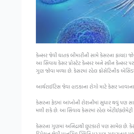
કેન્સર જેવી ઘાતક બીમારીની સામે કેસરના ફાયદા જોવા
આ સિવાય કેસર પ્રોસ્ટેટ કેન્સર અને સ્કીન કેન્સર પર
ગુણ જોવા મળ્યા છે. કેસરમાં રહેલ ક્રોસેટિનીક એસિડ
આર્થરાઈટિસ જેવા હાડકાના રોગો માટે કેસર ખાવાના ફ
કેસરના ફેડમાં આંખોની રોશનીમાં સુધાર થવું પણ સ
મળી શકે છે. આ સિવાય કેસરમાં રહેલ એંટીઈફલેમેટ્રી 
કેસરના ગુણમાં અનિદ્રાથી છુટકારો પણ સામેલ છે. ક
ડિપ્રેશન જેવી માનસિક સ્થિતિ પર પણ સકારાત્મક પ્રભ