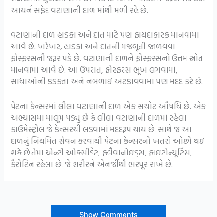
આયર્ન સફેદ વટાણાની દાળ માંથી મળી રહે છે.
વટાણાની દાળ હાડકાં અને દાંત માટે પણ ફાયદાકારક માનવામાં
આવે છે. ખરેખર, હાડકાં અને દાંતની મજબૂતી જાળવવા
ફોસ્ફરસની જરૂર પડે છે. વટાણાની દાળને ફોસ્ફરસનો ઉત્તમ સ્રોત
માનવામાં આવે છે. આ ઉપરાંત, ફોસ્ફરસ ભૂખ લગવામાં,
સાંધાઓની કડકતા અને નબળાઇ અટકાવવામાં પણ મદદ કરે છે.
પેટના કેન્સરમાં લીલા વટાણાની દાળ એક સચોટ ઔષધિ છે. એક
અભ્યાસમાં માલૂમ પડ્યુ છે કે લીલા વટાણાની દાળમાં રહેલા
કાઉમેસ્ટ્રોલ જે કેન્સરથી લડવામાં મદદરૂપ થાય છે. સાથે જ આ
દાળનું નિયમિત સેવન કરવાથી પેટના કેન્સરનો ખતરો ઓછો થઇ
શકે છે.તેમા એન્ટી ઓક્સીડેંટ, ફ્લૈવાનોઇડ્સ, ફાઇટોન્યૂટિંસ,
કૈરોટિન રહેલા છે. જે શરીરને એનર્જીથી ભરપૂર રાખે છે.
Show Comments