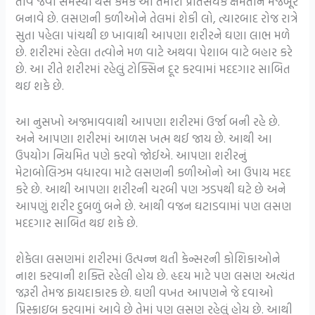
તાવ જેવી સમસ્યા થસે કેમકે આ તમારી પ્રતિસેધક ક્ષમતાને મજબૂર
બનાવે છે. લસણની કળીઓને તેલમાં શેકી લો, ત્યારબાદ રોજ રાત્રે
સુતા પહેલા પાંચથી છ ખાવાથી આપણા શરીરને ઘણા લાભ મળે
છે. શરીરમાં રહેલા તત્વોને મળ વાટે અથવા પેશાબ વાટે બહાર કરે
છે. આ રીતે શરીરમાં રહેલું ટોક્સિન દૂર કરવામાં મદદગાર સાબિત
થઇ શકે છે.
આ નુસખો અજમાવવાથી આપણા શરીરમાં ઉર્જા બની રહે છે.
અને આપણા શરીરમાં આળસ ખત્મ થઈ જાય છે. આથી આ
ઉપયોગ નિયમિત પણે કરવો જોઈએ. આપણા શરીરનું
મેટાબોલિઝમ વધારવા માટે લસણની કળીઓનો આ ઉપાય મદદ
કરે છે. આથી આપણા શરીરની ચરબી પણ ઝડપથી ઘટે છે અને
આપણું શરીર દુબળું બને છે. આથી વજન ઘટાડવામાં પણ લસણ
મદદગાર સાબિત થઇ શકે છે.
શેકેલા લસણમાં શરીરમાં ઉત્પન્ન થતી કેન્સરની કોશિકાઓને
નાશ કરવાની શક્તિ રહેલી હોય છે. હૃદય માટે પણ લસણ અત્યંત
જરૂરી તેમજ ફાયદાકારક છે. ઘણી વખત આપણને જે દવાઓ
પ્રિસ્ક્રાઇબ કરવામાં આવે છે તેમાં પણ લસણ રહેલું હોય છે. આથી