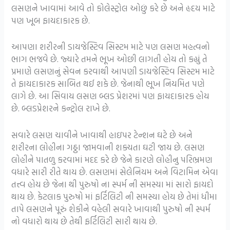
લસણને ખાવામાં આવે તો કોલેસ્ટ્રોલ ઓછું કરે છે અને હૃદય માટે
પણ ખૂબ ફાયદાકારક છે.
આપણા શરીરની ડાયજેસ્ટિવ સિસ્ટમ માટે પણ લસણ મહત્વનો
ભાગ ભજવે છે. જ્યારે તમને ભૂખ ઓછી લાગતી હોય તો કહ્યું તે
પ્રમાણે લસણનું સેવન કરવાથી આપણી ડાયજેસ્ટિવ સિસ્ટમ માટે
તે ફાયદાકારક સાબિત થઈ શકે છે. જેનાથી ભૂખ નિયમિત પણે
લાગે છે. આ સિવાય લસણ બ્લડ પ્રેશરમાં પણ ફાયદાકારક હોય
છે. બ્લડપ્રેશરને કન્ટ્રોલ રાખે છે.
સવારે લસણ ચાવીને ખાવાથી હાઇપર ટેન્શન ઘટે છે અને
શરીરના લોહીના ગઠ્ઠા જામવાની શક્યતા ઘટી જાય છે. લસણ
લોહીને પાતળુ કરવામાં મદદ કરે છે જેને કારણે લોહીનુ પરિભ્રમણ
વધારે સારી રીતે થાય છે. લસણમાં સેલેનિયમ અને વિટામિન એવા
તત્ત્વ હોય છે જેના થી પુરુષો ના સ્પર્મ ની સમસ્યા માં સારો ફાયદો
થાય છે. કેટલાક પુરુષો માં ફર્ટિલિટી ની સમસ્યા હોય છે તેમાં ધીમા
તાપે લસણને પૂરું શેકીને વહેલી સવારે ખાવાથી પુરુષો ની સ્પર્મ
નો વધારો થાય છે તેથી ફર્ટિલિટી સારી થાય છે.