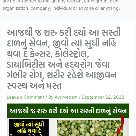
are not intended to malign any religion, ethic group, club,
organization, company, individual or anyone or anything.
આજથી જ શરુ કરી દયો આ સસ્તી
દાળનું સેવન, જીવો ત્યાં સુધી નહિ
થવા દે કેન્સર, કોલેસ્ટ્રોલ,
ડાયાબિટીસ અને હૃદયરોગ જેવા
ગંભીર રોગ, શરીર રહેશે આજીવન
સ્વસ્થ અને મસ્ત
Leave a Comment
/ By
Ayurvedam
/
September 22, 2022