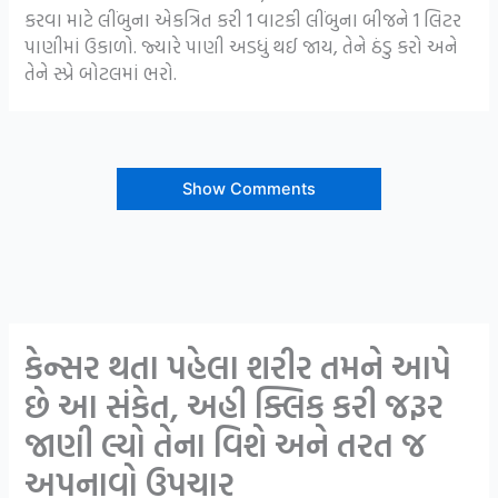
કરવા માટે લીંબુના એકત્રિત કરી 1 વાટકી લીંબુના બીજને 1 લિટર
પાણીમાં ઉકાળો. જ્યારે પાણી અડધું થઈ જાય, તેને ઠંડુ કરો અને
તેને સ્પ્રે બોટલમાં ભરો.
Show Comments
કેન્સર થતા પહેલા શરીર તમને આપે
છે આ સંકેત, અહી ક્લિક કરી જરૂર
જાણી લ્યો તેના વિશે અને તરત જ
અપનાવો ઉપચાર