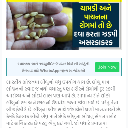
સ્વાસ્થ્ય અને આયુર્વેદિક ઉપચાર વિશે ની માહિતી
Join Now
મેળવવા માટે WhatsApp ગ્રુપ મા જોડાઓ
ભારતીય ભોજનમાં લીંબુનો વધુ ઉપયોગ થાય છે. લીંબુ માત્ર
ભોજનનો સ્વાદ જ નથી વધારતું પણ શરીરને રોગોથી દૂર રકગી
આરોગ્ય અને સૌંદર્ય લાભ પણ આપે છે. સામાન્ય રીતે લોકો
લીંબુનો રસ અને છાલનો ઉપયોગ કરતા જોવા મળે છે. પરંતુ તેના
બીજ ફેંકી દે છે. લીંબુના બીજ સાથે જોડાયેલી ઘણી માન્યતાઓ છે.
કેમકે કેટલાક લોકો એવું માને છે કે લીંબુના બીજનું સેવન શરીર
માટે હાનિકારક છે પરંતુ એવું કંઈ નથી. જો વધારે પ્રમાણમાં