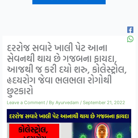
દરરોજ સવારે ખાલી પેટ આના
સેવનથી થાય છે ગજબના ફાયદા,
આજથી જ કરી દયો શરુ, કોલેસ્ટ્રોલ,
હૃદયરોગ જેવા ભલભલા રોગોથી
છુટકારો
Leave a Comment
/ By
Ayurvedam
/
September 21, 2022