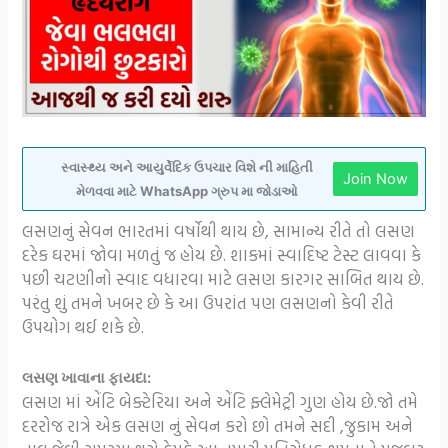
સ્વાસ્થ્ય અને આયુર્વેદિક ઉપચાર વિશે ની માહિતી
Join Now
મેળવવા માટે WhatsApp ગ્રુપ મા જોડાઓ
લસણનું સેવન ભારતમાં વર્ષોથી થાય છે, સામાન્ય રીતે તો લસણ
દરેક ઘરમાં જોવા મળતું જ હોય છે. શાકમાં સ્વાદિષ્ટ ટેસ્ટ લાવવા કે
પછી ચટણીનો સ્વાદ વધારવા માટે લસણ કારગર સાબિત થાય છે.
પરંતુ શું તમને ખબર છે કે આ ઉપરાંત પણ લસણનો કેવી રીતે
ઉપયોગ થઈ શકે છે.
લસણ ખાવાના ફાયદા:
લસણ માં એંટિ બેક્ટેરિયા અને એંટિ ફ્લેમેટ્રી ગુણ હોય છે.જો તમે
દરરોજ રાત્રે એક લસણ નું સેવન કરો છો તમને સદી ,જુકામ અને