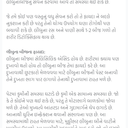
લીંબુનાબીજનું સેવન કરવામાં આવે તો સમસ્યા થઈ શકે છે.
જે તમે કોઈ પણ વસ્તુનું વધુ સેવન કરો તો તે ફાયદા ને બદલે
નુકશાન કરી છે પરંતુ તેનો યોગ્ય ઉપયોગ ઘણા રોગોથી પણ
બચાવી શકે છે. લીંબુના રસ અને પાણી સાથે 1-2 બીજ ગળો તો
શરીર ડિટોક્સિફાય થાય છે.
લીંબુના બીજના ફાયદા:
લીંબુના બીજમાં સેલિસિલિક એસિડ હોય છે. શરીરમાં ક્યાંય પણ
દુખાવો થતો હોય તો લીંબુના બીજ તેમાં ફાયદો કરે છે. આ
દુખાવાથી છુટકારો મેળવવવા માટે લીંબુના બીજની પેસ્ટ બનાવી
તેને દુખતા ભાગ પાર લગાવો તેનાથી દુખાવામાં રાહત મળે છે.
પેટમાં કૃમીની સમસ્યા ઘટાડે છે કૃમી એક સામાન્ય સમસ્યા છે. જો
કે તે કોઈને પણ થઈ શકે છે, પરંતુ તે મોટાભાગે બાળકોમાં જોવા
મળે છે. તેઓ મુખ્યત્વે આંતરડા અને ગુદામાર્ગને ચેપ લગાડે છે.
આનાથી યુરિન ઇન્ફેક્શન થવાની સંભાવના પણ છે. આ
સમસ્યામાંથી રાહત મેળવવા માટે, મુઠ્ઠીભર લીંબુના બીને વાટીને