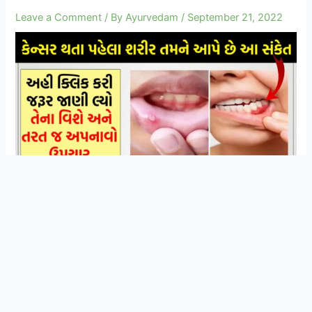
Leave a Comment
/ By
Ayurvedam
/
September 21, 2022
સ્વાસ્થ્ય અને આયુર્વેદિક ઉપચાર વિશે ની માહિતી
Join Now
મેળવવા માટે WhatsApp ગ્રુપ મા જોડાઓ
એવું કહેવામાં આવે છે કે આપણા દેશમાં પણ કેન્સર પવનની
ગતિએ ફેલાઈ રહ્યું છે અને તે કોઈપણ વ્યક્તિને થઇ શકે છે. પછી
તે કોઈ મિત્ર, કુટુંબના સભ્ય કે વ્યક્તિગત પણ હોઈ શકે છે.