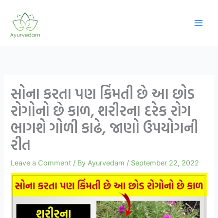
Skip
to
content
સોના કરતા પણ કિંમતી છે આ છોડ
રોગોનો છે કાળ, શરીરના દરેક રોગ
ભાગશે ગોળી કાઢે, જાણો ઉપયોગની
રીત
Leave a Comment
/ By
Ayurvedam
/
September 22, 2022