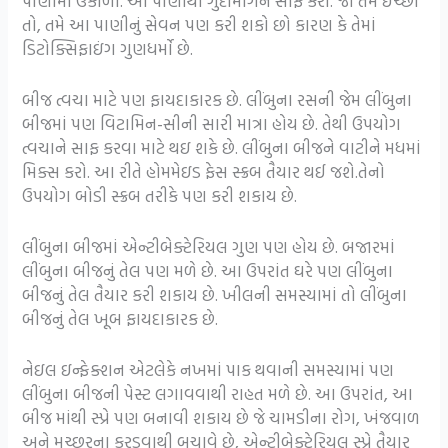
પાણીમાં ઉકાળો. આ પાણીથી ગુદામાર્ગને સાફ કરો. જો તમે ઇચ્છો
તો, તમે આ પાણીનું સેવન પણ કરી શકો છો કારણ કે તેમાં
ડિટોક્સિફાઇંગ ગુણધર્મો છે.
બીજ ત્વચા માટે પણ ફાયદાકારક છે. લીંબુના રસની જેમ લીંબુના
બીજમાં પણ વિટામિન-સીની સારી માત્રા હોય છે. તેથી ઉપયોગ
ત્વચાને સાફ કરવા માટે થઇ શકે છે. લીંબુના બીજને વાટીને મધમાં
મિક્સ કરો. આ રીતે હોમમેઇડ ફેસ સ્ક્રબ તૈયાર થઈ જશે.તેનો
ઉપયોગ બોડી સ્ક્રબ તરીકે પણ કરી શકાય છે.
લીંબુના બીજમાં એન્ટીબેક્ટેરિયલ ગુણ પણ હોય છે. બજારમાં
લીંબુના બીજનું તેલ પણ મળે છે. આ ઉપરાંત ઘરે પણ લીંબુના
બીજનું તેલ તૈયાર કરી શકાય છે. ખીલની સમસ્યામાં તો લીંબુના
બીજનું તેલ ખૂબ ફાયદાકારક છે.
નેઇલ ઇન્ફેક્શન એટલેકે નખમાં પાક થવાની સમસ્યામાં પણ
લીંબુના બીજની પેસ્ટ લગાવવાથી રાહત મળે છે. આ ઉપરાંત, આ
બીજ માંથી સ્પ્રે પણ બનાવી શકાય છે જે ચામડીના રોગ, ખંજવાળ
અને મચ્છરના કરડવાથી બચાવે છે, એન્ટીબેક્ટેરિયલ સ્પ્રે તૈયાર