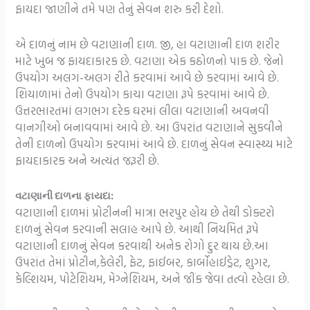
ફાયદા જાણીને તમે પણ તેનું સેવન શરુ કરી દેશો.
એ દાળનું નામ છે વટાણાની દાળ. જી, હા વટાણાની દાળ શરીર
માટે ખુબ જ ફાયદાકારક છે. વટાણા એક કઠોળનો પાક છે. જેનો
ઉપયોગ અલગ-અલગ રીતે કરવામાં આવે છે કરવામાં આવે છે.
શિયાળામાં તેનો ઉપયોગ કાચા વટાણા રૂપે કરવામાં આવે છે.
ઉત્તરભારતમાં લગભગ દરેક ઘરમાં લીલા વટાણાની અવનવી
વાનગીઓ બનાવવામાં આવે છે. આ ઉપરાંત વટાણાને સુકવીને
તેની દાળનો ઉપયોગ કરવામાં આવે છે. દાળનું સેવન સ્વાસ્થ્ય માટે
ફાયદાકારક અને અત્યંત જરૂરી છે.
વટાણાની દાળના ફાયદા:
વટાણાની દાળમાં પ્રોટીનની માત્રા ભરપુર હોય છે તેથી ડોક્ટરો
દાળનું સેવન કરવાની સલાહ આપે છે. આથી નિયમિત રૂપે
વટાણાની દાળનું સેવન કરવાથી અનેક રોગો દુર થાય છે.આ
ઉપરાંત તેમાં પ્રોટીન,કેલેરી, ફેટ, ફાઈબર, કાર્બોહાઈડ્રેટ, શુગર,
કેલ્શિયમ, પોટેશિયમ, મેગ્નેશિયમ, અને જીંક જેવા તત્વો રહેલા છે.