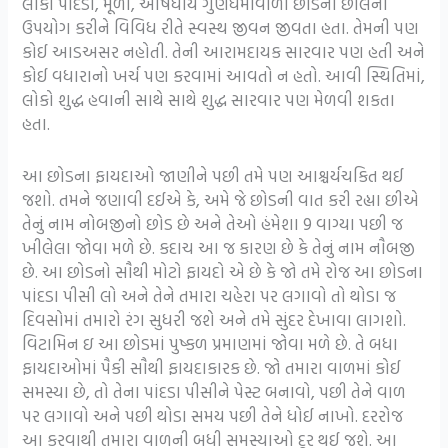
લોકો પાંદડા, મૂળો, ઔષધીય ગુણધર્મોવાળા છોડની છાલનો
ઉપયોગ કરીને વિવિધ રીતે સ્વસ્થ જીવન જીવતા હતા. તેમની પણ
કોઈ આડઅસર નહોતી. તેની આરામદાયક સારવાર પણ હતી અને
કોઈ વધારાનો ખર્ચ પણ કરવામાં આવતો ન હતો. આવી સ્થિતિમાં,
લોકો શુદ્ધ હવાની સાથે સાથે શુદ્ધ સારવાર પણ મેળવી શકતા
હતા.
આ છોડના ફાયદાઓ જાણીને પછી તમે પણ આશ્ચર્યચકિત થઈ
જશો. તમને જણાવી દઈએ કે, અમે જે છોડની વાત કરી રહ્યા છીએ
તેનું નામ નોબજીનો છોડ છે અને તેઓ હંમેશા 9 વાગ્યા પછી જ
ખીલેલા જોવા મળે છે. કદાચ આ જ કારણ છે કે તેનું નામ નૌબજી
છે. આ છોડનો સૌથી મોટો ફાયદો એ છે કે જો તમે રોજ આ છોડના
પાંદડા પીસી લો અને તેને તમારા ચહેરા પર લગાવો તો થોડા જ
દિવસોમાં તમારો રંગ સુધરી જશે અને તમે સુંદર દેખાવા લાગશો.
વિટામિન ઇ આ છોડમાં પુષ્કળ પ્રમાણમાં જોવા મળે છે. તે બધા
ફાયદાઓમાં પૈકી સૌથી ફાયદાકારક છે. જો તમારા વાળમાં કોઈ
સમસ્યા છે, તો તેના પાંદડા પીસીને પેસ્ટ બનાવો, પછી તેને વાળ
પર લગાવો અને પછી થોડા સમય પછી તેને ધોઈ નાખો. દરરોજ
આ કરવાથી તમારા વાળની ​​બધી સમસ્યાઓ દૂર થઈ જશે. આ