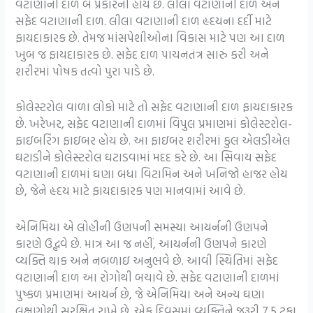
વટાણાની દાળ બે પ્રકારની હોય છે. લીલા વટાણાની દાળ અને
સફેદ વટાણાની દાળ. લીલા વટાણાની દાળ હૃદયના દર્દી માટે
ફાયદાકારક છે. તેમજ માંસપેશીઓના વિકાસ માટે પણ આ દાળ
ખુબ જ ફાયદાકારક છે. સફેદ દાળ પાચનતંત્ર સારું કરી અને
શરીરમાં પોષક તત્વો પુરા પાડે છે.
કોલેસ્ટરોલ વાળા લોકો માટે તો સફેદ વટાણાની દાળ ફાયદાકારક
છે. ખરેખર, સફેદ વટાણાની દાળમાં વિપુલ પ્રમાણમાં કોલેસ્ટરોલ-
ફાઇબરિંગ ફાઇબર હોય છે. આ ફાઇબર શરીરમાં કુલ એલડીએલ
ઘટાડીને કોલેસ્ટરોલ ઘટાડવામાં મદદ કરે છે. આ સિવાય સફેદ
વટાણાની દાળમાં ઘણા બધા વિટામિન અને ખનિજો હાજર હોય
છે, જેને હૃદય માટે ફાયદાકારક પણ માનવામાં આવે છે.
એનિમિયા એ લોહીની ઉણપની સમસ્યા આયર્નની ઉણપને
કારણે ઉદ્ભવે છે. માત્ર આ જ નહીં, આયર્નની ઉણપને કારણે
વ્યક્તિ થાક અને નબળાઇ અનુભવે છે. આવી સ્થિતિમાં સફેદ
વટાણાની દાળ આ રોગોથી બચાવે છે. સફેદ વટાણાની દાળમાં
પુષ્કળ પ્રમાણમાં આયર્ન છે, જે એનિમિયા અને અન્ય ઘણા
લક્ષણોથી સુરક્ષિત રાખે છે. એક દિવસમાં વ્યક્તિને જરૂરી 7.5 ટકા