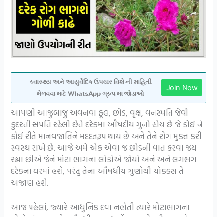
સ્વાસ્થ્ય અને આયુર્વેદિક ઉપચાર વિશે ની માહિતી
Join Now
મેળવવા માટે WhatsApp ગ્રુપ મા જોડાઓ
આપણી આજુબાજુ અવનવા ફૂલ, છોડ, વૃક્ષ, વનસ્પતિ જેવી
કુદરતી સંપત્તિ રહેલી છેતે દરેકમાં ઔષદીય ગુનો હોય છે જે કોઈ ને
કોઈ રીતે માનવજાતિને મદદતરૂપ થાય છે અને તેને રોગ મુક્ત કરી
સ્વસ્થ રાખે છે. આજે અમે એક એવા જ છોડની વાત કરવા જય
રહ્યા છીએ જેને મોટા ભાગના લોકોએ જોયો અને અને લગભગ
દરેકના ઘરમાં હશે, પરંતુ તેના ઔષધીય ગુણોથી ચોક્કસ તે
અજાણ હશે.
આજ પહેલાં, જ્યારે આધુનિક દવા નહોતી ત્યારે મોટાભાગના