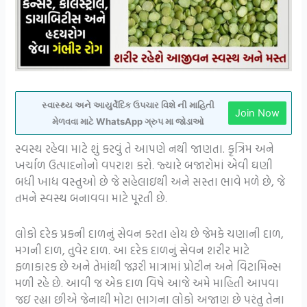
સ્વાસ્થ્ય અને આયુર્વેદિક ઉપચાર વિશે ની માહિતી
Join Now
મેળવવા માટે WhatsApp ગ્રુપ મા જોડાઓ
સ્વસ્થ રહેવા માટે શું કરવું તે આપણે નથી જાણતા. કૃત્રિમ અને
ખર્ચાળ ઉત્પાદનોનો વપરાશ કરો. જ્યારે બજારોમાં એવી ઘણી
બધી ખાદ્ય વસ્તુઓ છે જે સહેલાઇથી અને સસ્તા ભાવે મળે છે, જે
તમને સ્વસ્થ બનાવવા માટે પૂરતી છે.
લોકો દરેક પ્રકની દાળનું સેવન કરતા હોય છે જેમકે ચણાની દાળ,
મગની દાળ, તુવેર દાળ. આ દરેક દાળનું સેવન શરીર માટે
ફળાકારક છે અને તેમાંથી જરૂરી માત્રામાં પ્રોટીન અને વિટામિન્સ
મળી રહે છે. આવી જ એક દાળ વિષે આજે અમે માહિતી આપવા
જઇ રહ્યા છીએ જેનાથી મોટા ભાગના લોકો અજાણ છે પરંતુ તેના