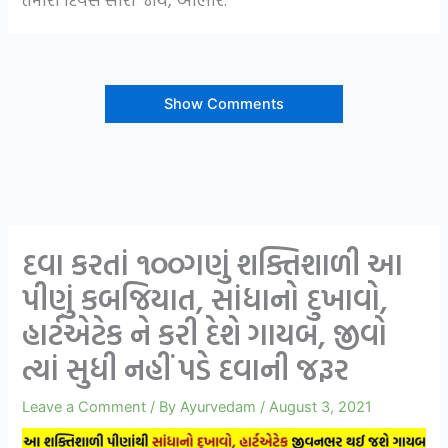
Show Comments
દવા કરતાં ૧૦૦ગણું શક્તિશાળી આ
પીણું કબજિયાત, સાંધાનો દુખાવો,
હાર્ટએટેક ને કરી દેશે ગાયબ, જીવો
ત્યાં સુધી નહીં પડે દવાની જરૂર
Leave a Comment
/ By
Ayurvedam
/
August 3, 2021