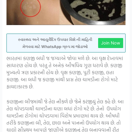
સ્વાસ્થ્ય અને આયુર્વેદિક ઉપચાર વિશે ની માહિતી
Join Now
મેળવવા માટે WhatsApp ગ્રુપ મા જોડાઓ
ભારતમાં કણજી બધી જ જગ્યાએ જોવા મળે છે. આ વૃક્ષ દેખાવમાં
સાધારણ હોય છે. પરંતુ તે અનેક ઔષધિય ગુણ ધરાવે છે. કણજી
મુખ્યત્વે ત્રણ પ્રકારની હોય છે. વૃક્ષ કણજી, પુટી કણજી, લતા
કણજી. આ બધી જ કણજી માંથી પ્રાપ્ત તેલ ચામડીના રોગો માટે
ફાયદાકારક છે.
કણજીના બીજમાંથી જે તેલ નીકળે છે જેને કરંજીયું તેલ કહે છે. આ
તેલ ચોપડવાથી ચામડીના ઘણા બધાં રોગો મટે છે. તેનો ઉપયોગ
ચામડીના રોગોમાં ચોપડવામાં વિશેષ પ્રમાણમાં થાય છે. ઔષધી
તરીકે કણજીના બી, તેલ, છાલ અને પાનનો ઉપયોગ થાય છે. તો
ચાલો સૌપ્રથમ આપણે જાણીએ કણજીનું તેલ બનાવવાની રીત