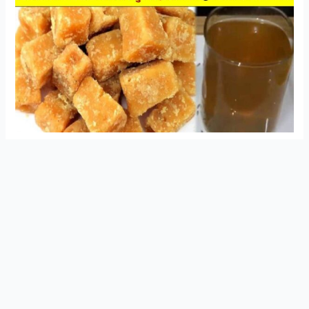
સ્વાસ્થ્ય અને આયુર્વેદિક ઉપચાર વિશે ની માહિતી
Join Now
મેળવવા માટે WhatsApp ગ્રુપ મા જોડાઓ
ગોળ તેના નામ જેટલો બળવાન છે. સ્વાસ્થ્ય માટે ગોળને ખૂબ જ
સારો ગણવામાં આવે છે. ગોળ ખાવાથી તમારા સ્વાસ્થ્ય અને
પાચન માટે ફાયદાકારક છે. ગોળ સ્વાસ્થ્ય માટે અમૃત માનવામાં
આવે છે કારણ કે ગોળ ખાધા પછી તે શરીરમાં આલ્કલી પેદા કરે
છે જે આપણું પાચન સારું બનાવે છે. આજે અમે તમને ગોળ
ખાવાથી આપણાં શરીરને થતાં ફાયદાઓ વિશે જણાવીશું.