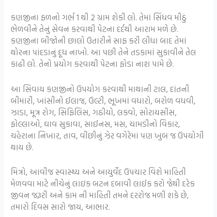
કણજીના ફળનો ગર્ભ 1 થી 2 ગ્રામ શેકી લો. તેમાં સિંધવ મીઠું
ભેળવીને તેનું સેવન કરવાથી પેટના દર્દથી આરામ મળે છે.
કણજીના બીજોની છાલો ઉતારીને સાફ કરી લીધા બાદ તેમાં
થોરના પાંદડાનું દૂધ નાખો. આ પછી તેને તડકામાં સુકાવીને તેલ
કાઢી લો. તેનો પ્રયોગ કરવાથી પેટના ફોડા નાશ પામે છે.
આ સિવાય કણજીનો ઉપયોગ કરવાથી માથાની ટાલ, દાંતની
બીમારી, ખાંસીનો ઈલાજ, ઉલ્ટી, ભૂખમાં વધારો, બરોળ વધવી,
ઝાડા, મૂત્ર રોગ, સિફિલિસ, ગઠીયો, લકવો, સોરાયસીસ,
ફોલ્લાઓ, ઘાવ સુકાવા, સાઈનસ, મસ, ચામડીનો વિકાર,
ચહેરાના નિખાર, તાવ, વીંછીનું ઝેર વગેરેમાં પણ ખુબ જ ઉપયોગી
થાય છે.
મિત્રો, આવીજ સ્વાસ્થ્ય અને આયુર્વેદ ઉપચાર વિશે માહિતી
મેળવવા માટે નીચેનું લાઇક બટન દબાવી લાઈક કરો જેથી દરેક
જીવન જરૂરી અને કામ ની માહિતી તમને દરરોજ મળી શકે છે,
તમારો દિવસ સારો જાય, આભાર.