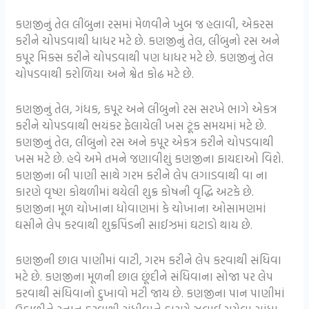
કણજીનું તેલ લીંબુના રસમાં મેળવીને ખુબ જ હલાવી, એકરસ
કરીને ચોપડવાથી ધાધર મટે છે. કણજીનું તેલ, લીંબુનો રસ અને
કપૂર મિક્સ કરીને ચોપડવાથી પણ ધાધર મટે છે. કણજીનું તેલ
ચોપડવાથી કરોળિયા અને શ્વેત કોઢ મટે છે.
કણજીનું તેલ, ગંધક, કપૂર અને લીંબુનો રસ સરખે ભાગે એકત્ર
કરીને ચોપડવાથી ભયંકર ફેલાયેલી ખસ ટૂંક સમયમાં મટે છે.
કણજીનું તેલ, લીંબુનો રસ અને કપૂર એકત્ર કરીને ચોપડવાથી
ખસ મટે છે. હવે અમે તમને જણાવીશું કણજીના ફાયદાઓ વિશે.
કણજીના બી પાણી સાથે ગરમ કરીને લેપ લગાડવાથી વા ના
કારણે વૃષ્ણ કોથળીમાં થયેલી શુક્ર કોષની વૃદ્ધિ અટકે છે.
કણજીના મૂળ ચોખાના ધોવાણમાં કે ચોખાના ઓસામણમાં
ઘસીને લેપ કરવાથી શુક્રપિંડની સાઈઝમાં ઘટાડો થાય છે.
કણજીની છાલ પાણીમાં વાટી, ગરમ કરીને લેપ કરવાથી સંધિવા
મટે છે. કણજીના મૂળની છાલ છૂંદીને સંધિવાના સોજા પર લેપ
કરવાથી સંધિવાનો દુખાવો મટી જાય છે. કણજીના પાન પાણીમાં