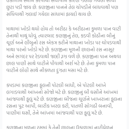
ઉકાળીને સ્નાન કરવાથી સંધીવાને કારણે ઝલાઈ ગયેલા સાંધા
છુટા પડી જાય છે. કણજીના પાનને તેલ ચોપડીને બાંધવાથી પણ
સંધિવાથી ઝલાઈ ગયેલા સાંધામાં ફાયદો થાય છે.
માથામાં ખોડો થયો હોય તો અરીઠા કે અરીઠાના કુમળા પાન વાટી
તેનાથી માથું ધોવું. ત્યારબાદ કણજીનું તેલ, કડવી કોઠીના બીનું
ચૂર્ણ અને લીંબુનો રસ એકત્ર કરીને માથાના ખોડા પર ચોપડવાથી
માથા પરનો ખોડો મટે છે. કણજીના મૂળની છાલનો રસ નાસૂર
અને ભગંદર પર રેડવાથી જલ્દી રૂઝ વળે છે. કણજીના પાન અથવા
છાલ પાણી સાથે વાટીને પીવાથી અર્શ મટે છે. તેના કુમળા પાન
વાટીને લોહી સાથે નીકળતા દુઝતા મસા મટે છે.
કપડામાં કણજીના ફૂલની પોટલી બાંધી, એ પોટલી આંખે
લગાડવાથી આંખનો સોજો મટે છે. કણજીનું બી ઘસીને આંખમાં
આંજવાથી ફૂલું મટે છે. કણજીના બીજના ચૂર્ણને ખાખરાના ફૂલના
રસના પુટ આપી, બારીક ખરલ કરી, પાતળી સોગઠી બનાવી,
પાણીમાં ઘસી, તેને આંખમાં આંજવાથી પણ ફૂલું મટે છે.
કણજીના મૂળના રસમાં કે તેની છાલના ઉકાળામાં નારીયેળનું