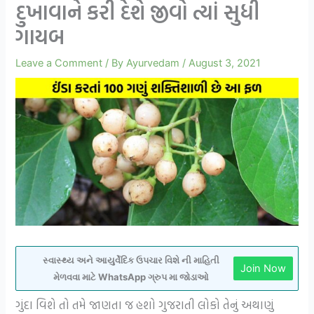
દુખાવાને કરી દેશે જીવો ત્યાં સુધી
ગાયબ
Leave a Comment
/ By
Ayurvedam
/
August 3, 2021
સ્વાસ્થ્ય અને આયુર્વેદિક ઉપચાર વિશે ની માહિતી
Join Now
મેળવવા માટે WhatsApp ગ્રુપ મા જોડાઓ
ગુંદા વિશે તો તમે જાણતા જ હશો ગુજરાતી લોકો તેનું અથાણું