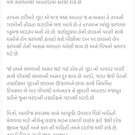
મળ સરળતાથી આંતરડામાં સરકી શકે છે.
તાવના દર્દીમાટે ગુંદા એ માત્ર પથ્ય આહાર જ ન બનતાં તે તાવની
ગરમીની તીવ્રતા ઘટાડીને બળ આપે છે તે તાપમાન ઓછું કરવામાં
ખૂબજ મદદરૂપ બની રહે છે. કર્ણશૂલમાં તેની છાલનો પાણી સાથે
ઘસીને લેપ કરવાથી ફાયદો થશે.વીંછીના ડંખ પર છાલનો લેપ
કરવાથી તેની અસહ્ય બળતરા ઓછી થાય છે અને વિષનો પ્રભાવ
ઘટે છે.
જો તમને કમળાની અસર થઈ ગઈ હોય તો ગુંદા નો પાવડર પાણી
સાથે પીવાથી કમળાની અસર દૂર થાય છે. મરડો, ઝાડા જેવી પેટની
તકલીફમાં ગુંદાની છાલના ઊકાળાને છાશ સાથે નિયમિત
દિવસમાં બે વાર પીવાથી પાચનતંત્ર ને સુધારી આંતરડા મજબૂત
કરીને જૂના મરડાની તકલીફને ઝડપથી મટાડે છે.
મિત્રો, આવીજ સ્વાસ્થ્ય અને આયુર્વેદ ઉપચાર વિશે માહિતી
મેળવવા માટે નીચેનું લાઇક બટન દબાવી લાઈક કરો જેથી દરેક
જીવન જરૂરી અને કામ ની માહિતી તમને દરરોજ મળી શકે છે,
તમારો દિવસ સારો જાય, આભાર.