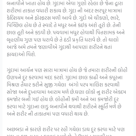
બનાવીને ખાતા હોય છે. ગુંદામાં એવા ગુણો રહેલા છે જેના દ્વારા
શરીરમાં તાકાત વધારી શકાય છે. ગુંદા ની અંદર ભરપૂર માત્રામાં
કેલ્શિયમ અને ફોસ્ફરસ મળી આવે છે. ગુંદો એ ચીકણો, ભારે,
પિચ્છિલ હોય છે તે સ્વાદે તે મધુર અને કંઈક અંશે તૂરો છે. તેની
છાલ તૂરી અને કડવી છે. પચવામાં મધુર હોવાથી પિત્તશામક અને
બૃહણીય ગુણ પણ ધરાવે છે તે ઠંડી પ્રકૄતિ ધરાવે છે. તો ચાલો
આજે અમે તમને જણાવીએ ગુંદાથી આપણાં શરીરને થતાં
ફાયદાઓ વિશે.
ગુંદામાં આર્યન પણ સારા માત્રામાં હોય છે જે તમારા શરીરની લોહી
ઉણપને દૂર કરવામાં મદદ કરશે. ગુંદામાં છાલ કાઢી અને કપૂરના
મિશ્રણ તૈયાર કરીને સુજી ગયેલા અંગો પરપ માલિશ કરવાથી
સોજા અને દુખાવામાં આરામ મળે છે.ઘણા લોકો નુ શરીર એકદમ
કમજોર બની ગઈ હોય છે. લોહીની કમી અને આ કમજોરી દૂર
કરવા માટે ગુંદાના લાડુ બનાવીને થવાથી શરીરને સ્ફૂર્તિ મળે છે
અને શરીર ની તાકાતમાં પણ વધારો થાય છે.
અછબડા ને કારણે શરીર પર રહી ગયેલા ડાઘ દૂર કરવા માટે પણ