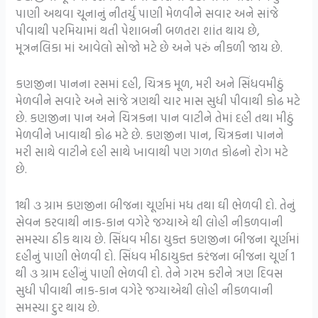
પાણી અથવા ચૂનાનું નીતર્યું પાણી મેળવીને સવાર અને સાંજે
પીવાથી પરમિયામાં થતી પેશાબની બળતરા શાંત થાય છે,
મૂત્રનલિકા માં આવેલો સોજો મટે છે અને પરું નીકળી જાય છે.
કણજીના પાનના રસમાં દહી, ચિત્રક મૂળ, મરી અને સિંધવમીઠું
મેળવીને સવારે અને સાંજે ત્રણથી ચાર માસ સુધી પીવાથી કોઢ મટે
છે. કણજીના પાન અને ચિત્રકના પાન વાટીને તેમાં દહી તથા મીઠું
મેળવીને ખાવાથી કોઢ મટે છે. કણજીના પાન, ચિત્રકના પાનને
મરી સાથે વાટીને દહી સાથે ખાવાથી પણ ગળત કોઢનો રોગ મટે
છે.
1થી ૩ ગ્રામ કણજીના બીજના ચૂર્ણમાં મધ તથા ઘી ભેળવી દો. તેનું
સેવન કરવાથી નાક-કાન વગેરે જગ્યાએ થી લોહી નીકળવાની
સમસ્યા ઠીક થાય છે. સિંધવ મીઠા યુક્ત કણજીના બીજના ચૂર્ણમાં
દહીનું પાણી ભેળવી દો. સિંધવ મીઠાયુક્ત કરંજના બીજના ચૂર્ણ 1
થી ૩ ગ્રામ દહીંનું પાણી ભેળવી દો. તેને ગરમ કરીને ત્રણ દિવસ
સુધી પીવાથી નાક-કાન વગેરે જગ્યાએથી લોહી નીકળવાની
સમસ્યા દુર થાય છે.