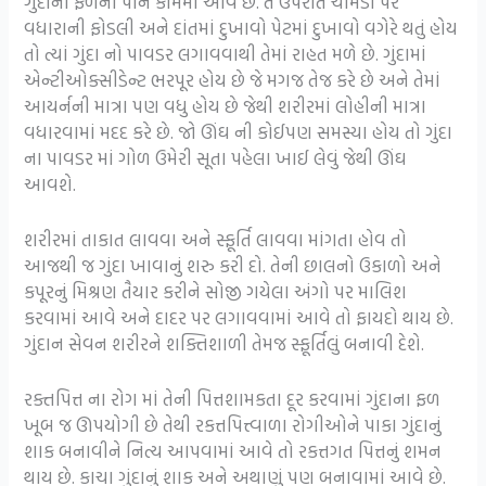
ગુંદાના ફળના પાન કામમાં આવે છે. તે ઉપરાંત ચામડી પર
વધારાની ફોડલી અને દાંતમાં દુખાવો પેટમાં દુખાવો વગેરે થતું હોય
તો ત્યાં ગુંદા નો પાવડર લગાવવાથી તેમાં રાહત મળે છે. ગુંદામાં
એન્ટીઓક્સીડેન્ટ ભરપૂર હોય છે જે મગજ તેજ કરે છે અને તેમાં
આયર્નની માત્રા પણ વધુ હોય છે જેથી શરીરમાં લોહીની માત્રા
વધારવામાં મદદ કરે છે. જો ઊંઘ ની કોઈપણ સમસ્યા હોય તો ગુંદા
ના પાવડર માં ગોળ ઉમેરી સૂતા પહેલા ખાઈ લેવું જેથી ઊંઘ
આવશે.
શરીરમાં તાકાત લાવવા અને સ્ફૂર્તિ લાવવા માંગતા હોવ તો
આજથી જ ગુંદા ખાવાનું શરુ કરી દો. તેની છાલનો ઉકાળો અને
કપૂરનું મિશ્રણ તૈયાર કરીને સોજી ગયેલા અંગો પર માલિશ
કરવામાં આવે અને દાદર પર લગાવવામાં આવે તો ફાયદો થાય છે.
ગુંદાન સેવન શરીરને શક્તિશાળી તેમજ સ્ફૂર્તિલું બનાવી દેશે.
રક્તપિત્ત ના રોગ માં તેની પિત્તશામકતા દૂર કરવામાં ગુંદાના ફળ
ખૂબ જ ઊપયોગી છે તેથી રકત્તપિત્ત્વાળા રોગીઓને પાકા ગુંદાનું
શાક બનાવીને નિત્ય આપવામાં આવે તો રકત્તગત પિત્તનું શમન
થાય છે. કાચા ગુંદાનું શાક અને અથાણું પણ બનાવામાં આવે છે.