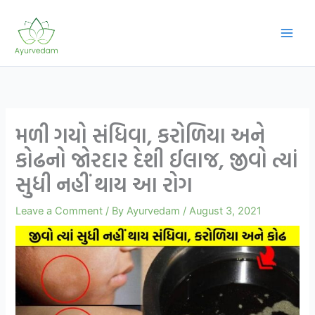
Skip
to
content
મળી ગયો સંધિવા, કરોળિયા અને
કોઢનો જોરદાર દેશી ઈલાજ, જીવો ત્યાં
સુધી નહીં થાય આ રોગ
Leave a Comment
/ By
Ayurvedam
/
August 3, 2021