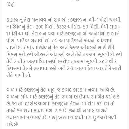
વિશે.
કણજી નું તેલ બનાવવાની સામગ્રી : કણજી ના બી- 1 મોટી ચમચી,
નારિયેળનું તેલ- 200 મિલી, કેસ્ટર ઓઈલ- 50 મિલી, મેથી દાણા-
1 મોટી ચમચી. તેલ બનાવવા માટે કણજીના બી અને મેથી દાણાને
પીસી પાઉડર બનાવી લો. હવે આ પાઉડરને કાંચની બોટલમાં
નાખી દો. તેમાં નારિયેળનું તેલ અને કેસ્ટર ઓયલને સારી રીતે
મિક્સ કરો. હવે બોટલને બંધ કરો અને તેને તડકામાં સૂકવી દો. હવે
તેને 2 થી 3 અઠવાડિયા સુધી દરરોજ તડકામાં સૂકવો. દર 2 થી 3
દિવસમાં તેલને હલાવતા રહો અને 2-3 અઠવાડિયા બાદ તેને સારી
રીતે ગાળી લો.
વાળ માટે કણજીનું તેલ ખૂબ જ ફાયદાકારક માનવમાં આવે છે.
વાળના ગ્રોથ માટે કણજીનું તેલ રામબાણ ઉપાય સાબિત થઈ શકે
છે. જો તમે દરરોજ વાળમાં કણજીના તેલની માલિશ કરો છો તો
તમને કમાલના ફાયદા મળી શકે છે. જેનાથી ન માત્ર વાળને
વધારવામાં મદદ મળે છે, પરંતુ ખરતા વાળથી પણ છુટકારો મળી
શકે છે.