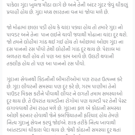
પાકેલા ગુંદા ખુબજ મીઠા લાગે છે અને તેની અંદર ગુંદર જેવું ચીકણું
પ્રવાહી હોય છે. ગુંદા મધ્ય ભારતના વન માં જોવા મળે છે.
જો મોઢામાં છાલા પડી હોય કે ચાંદા પડ્યા હોય તો તમારે ગુંદા નો
પાવડર અને તેના પાન લઈને ચાવી જવાથી મોઢાના ચાંદા દૂર થશે.
જો તમને લોહીમાં ગાંઠ થઈ ગઈ હોય તો ઓછામાં ઓછા ગુંદા ના
દસ પાનનો રસ પીવો તેથી લોહીની ગાંઠ દૂર થાય છે. પેશાબ માં
બળતરા થતી હોય તો પણ આ કામ આવે છે. ઉલટી થવાની
તકલીફ હોય તો પણ આ પાનનો રસ પીવો.
ગુંદાના સેવનથી કિડનીની બીમારીઓમાં પણ રાહત ઉત્પન્ન કરે
છે. ગુંદા લીવરની સમસ્યા પણ દૂર કરે છે, ગરમ પાણીમાં તેનો
પાઉડર મિક્સ કરીને પીવાથી લીવર ને લગતી તમામ સમસ્યાઓ
દૂર થાય છે. તે ઉપરાંત ચામડીના રોગોમાં પણ ચામડી પર તેની પેસ્ટ
લગાવવાથી તેમાં રાહત મળે છે. ગુંદાના ફળ એ કોઠાની સમસ્યા
ઓછી કરનાર હોવાથી જેને કબજિયાતની ફરિયાદ હોય તેમણે
નિત્ય ગુંદાનું સેવન કરવું જોઈએ. શાક તરીકે નિત્ય ખાવાથી
આંતરડામાં ચીકાશ પેદા થાય છે. જેથી કોઠાની સમસ્યા દૂર થતાં