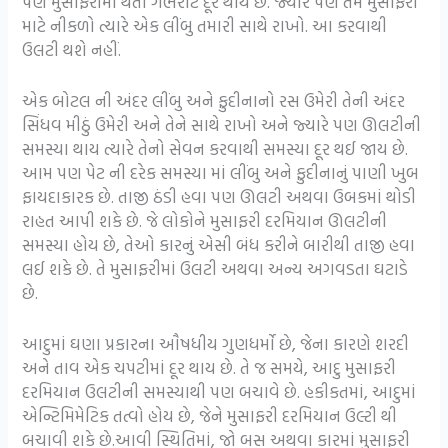
પણ મુસાફરીમાં થતી ગભરાટ દૂર થાય છે. જ્યારે પણ તમે મુસાફરી
માટે નીકળો ત્યારે એક લીંબુ તમારી સાથે રાખો. આ કરવાથી
ઉલટી થશે નહીં.
એક બોટલ ની અંદર લીંબુ અને ફુદીનાનો રસ ઉમેરી તેની અંદર
સિંધવ મીઠું ઉમેરી અને તેને સાથે રાખો અને જ્યારે પણ ઊલટીની
સમસ્યા થાય ત્યારે તેનો સેવન કરવાથી સમસ્યા દૂર થઈ જાય છે.
આમ પણ પેટ ની દરેક સમસ્યા માં લીંબુ અને ફુદીનાનું પાણી ખુબ
ફાયદાકારક છે. તાજી ઠંડી હવા પણ ઊલટી અથવા ઉબકમાં થોડી
રાહત આપી શકે છે. જે લોકોને મુસાફરી દરમિયાન ઊલટીની
સમસ્યા હોય છે, તેઓ કારનું એસી બંધ કરીને બારીથી તાજી હવા
લઈ શકે છે. તે મુસાફરીમાં ઉલટી અથવા અન્ય અગવડતા ઘટાડે
છે.
આદુમાં ઘણા પ્રકારના ઔષધીય ગુણધર્મો છે, જેના કારણે શરદી
અને તાવ એક ચપટીમાં દૂર થાય છે. તે જ સમયે, આદુ મુસાફરી
દરમિયાન ઉલટીની સમસ્યાથી પણ બચાવે છે. હકીકતમાં, આદુમાં
એન્ટિમિમેટિક તત્વો હોય છે, જેને મુસાફરી દરમિયાન ઉલ્ટી થી
બચાવી શકે છે.આવી સ્થિતિમાં, જો બસ અથવા કારમાં મુસાફરી