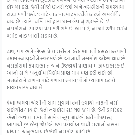
કોગળા કરો, જેથી સોજો ઊતરી જશે અને નસકોરાંની સમસ્યામાં
રાહત મળી જશે. જ્યારે નાક વારંવાર શરદીને કારણે અવરોધિત
થાય છે, ત્યારે વ્યક્તિ મોં દ્વારા શ્વાસ લેવાનું શરૂ કરે છે, જે
નસકોરાની સમસ્યા પેદા કરી શકે છે. આ માટે, નાકમાં સ્ટીમ લઈને
બ્લોક નાક ખોલી શકાય છે.
હાથ, પગ અને એબ્સ જેવા શરીરના દરેક ભાગની કસરત કરવાથી
તમામ સ્નાયુઓને સ્વર મળે છે. આનાથી નસકોરા ઓછા થાય છે.
નસકોરામાં કપાલભાતિ અને ઉજ્જાયી પ્રાણાયામ ફાયદાકારક છે.
આની સાથે અનુલોમ વિલોમ પ્રાણાયામ પણ કરી શકો છો.
નસકોરાને ટાળવા માટે ગળાના સ્નાયુઓનો વ્યાયામ કરવો
ફાયદાકારક થાય છે.
પંખા અથવા એસીની સામે સૂવાથી તેની હવાથી નાકની નસો
સંકોચીત થાય છે. જેતી નસકોરાં શરૂ થઈ જાય છે. જેતી ડાયરેક્ટ
એસી અથવા પંખાની સામે ન સૂવું જોઈએ. ઠંડી ચીજવસ્તુ
ખાવાથી દૂર રહેવું જોઈએ. ઠંડા પદાર્થ ખાવાથી ગળાની નસમાં
ખેચાણ અનુભવાય છે જેથી નસકોરાં બોલે છે.