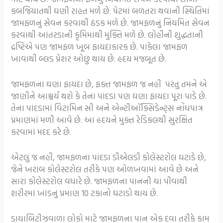
કબજિયાતથી ઘણી રાહત મળે છે. પેટમાં બળતરા થવાની સ્થિતિમાં
જામફળનું સેવન કરવાથી ઠંડક મળે છે. જામફળનું નિયમિત સેવન
કરવાથી આંતરડાની કૃમિમાંથી મુક્તિ મળે છે. લોહીની શુદ્ધતાની
દ્રષ્ટિએ પણ જામફળ ખૂબ ફાયદાકારક છે. પાકેલા જામફળ
ખાવાથી બ્લડ પ્રેશર ઓછું થાય છે. હૃદય મજબૂત છે.
જામફળના ઘણા ફાયદા છે, ફક્ત જામફળ જ નહીં પરંતુ તમને એ
જાણીને આશ્ચર્ય થશે કે તેના પાંદડા પણ ઘણા ફાયદા પૂરા પાડે છે.
તેના પાંદડામાં વિટામિન સી અને એન્ટીઑક્સિડેન્ટ્સ નોંધપાત્ર
પ્રમાણમાં મળી આવે છે. આ હૃદયને મુક્ત રેડિકલથી સુરક્ષિત
કરવામાં મદદ કરે છે.
એટલું જ નહીં, જામફળના પાંદડા ડીએલડી કોલેસ્ટરોલ ઘટાડે છે,
જેને ખરાબ કોલેસ્ટરોલ તરીકે પણ ઓળખવામાં આવે છે અને
સારા કોલેસ્ટરોલ વધારે છે. જામફળના પાનની ચા પીવાથી
શરીરમાં ખાંડનું પ્રમાણ 10 ટકાનો ઘટાડો થાય છે.
ડાયાબિટીઝવાળા લોકો માટે જામફળના પાન એક દવા તરીકે કામ