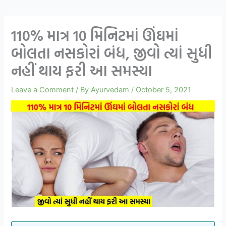
110% માત્ર 10 મિનિટમાં ઊંઘમાં
બોલતા નસકોરાં બંધ, જીવો ત્યાં સુધી
નહીં થાય ફરી આ સમસ્યા
Leave a Comment
/ By
Ayurvedam
/
October 5, 2021