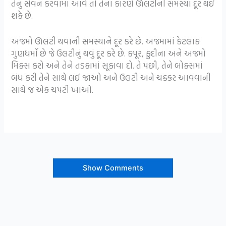
તેનું સેવન કરવામાં આવે તો તેના કારણે ઊલટીની સમસ્યા દૂર થઇ
શકે છે.
અજમો ઊલટી થવાની સમસ્યાને દૂર કરે છે. અજમામાં કેટલાક
ગુણધર્મો છે જે ઉલટીનું થવું દૂર કરે છે. કપૂર, ફુદીના અને અજમો
મિક્સ કરો અને તેને તડકામાં સૂકાવા દો. તે પછી, તેને બોક્સમાં
બંધ કરી તેને સાથે લઈ જાઓ અને ઉલટી અને ચક્કર આવવાની
સાથે જ એક ચપટી ખાઓ.
Show Comments