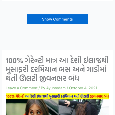
Show Comments
100% ગેરેન્ટી માત્ર આ દેશી ઈલાજથી
મુસાફરી દરમિયાન બસ અને ગાડીમાં
થતી ઊલટી જીવનભર બંધ
Leave a Comment
/ By
Ayurvedam
/
October 4, 2021