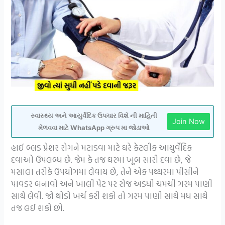
સ્વાસ્થ્ય અને આયુર્વેદિક ઉપચાર વિશે ની માહિતી
Join Now
મેળવવા માટે WhatsApp ગ્રુપ મા જોડાઓ
હાઈ બ્લડ પ્રેશર રોગને મટાડવા માટે ઘરે કેટલીક આયુર્વેદિક
દવાઓ ઉપલબ્ધ છે. જેમ કે તજ ઘરમાં ખૂબ સારી દવા છે, જે
મસાલા તરીકે ઉપયોગમાં લેવાય છે, તેને એક પથ્થરમાં પીસીને
પાવડર બનાવો અને ખાલી પેટ પર રોજ અડધી ચમચી ગરમ પાણી
સાથે લેવી. જો થોડો ખર્ચ કરી શકો તો ગરમ પાણી સાથે મધ સાથે
તજ લઈ શકો છો.