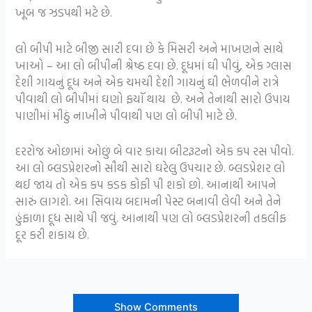
ખૂબ જ ઝડપથી મટે છે.
લો બીપી માટે બીજી સારી દવા છે કે મિસરી અને માખણને સાથે
ખાઓ – આ લો બીપીની શ્રેષ્ઠ દવા છે. દૂધમાં ઘી પીવું, એક ગ્લાસ
દેશી ગાયનું દૂધ અને એક ચમચી દેશી ગાયનું ઘી ભેળવીને રાત્રે
પીવાથી લો બીપીમાં ઘણો ફયૉ થાય છે. અને તેનાથી સારો ઉપાય
પાણીમાં મીઠું નાખીને પીવાથી પણ લો બીપી માટે છે.
દરરોજ ઓછામાં ઓછું બે વાર કાચા બીટરૂટનો એક કપ રસ પીવો.
આ લો બ્લડપ્રેશરનો સૌથી સારો ઘરેલુ ઉપચાર છે. બ્લડપ્રેશર લો
થઈ જાય તો એક કપ કડક કોફી પી શકો છો. આનાથી આપને
સારું લાગશે. આ સિવાય બદામની પેસ્ટ બનાવી લેવી અને તેને
હુંફાળા દૂધ સાથે પી જવું. આનાથી પણ લો બ્લડપ્રેશરની તકલીફ
દૂર કરી શકાય છે.
Show Comments