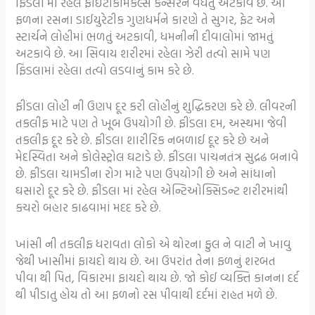
ફિંડલા માં રહેલ ફાઈટોકેમિકલ્સ કેન્સરને વધતું અટકાવે છે. આ
ફળના રસના ડાઈયુરેટીક ગુણધર્મને કારણે તે સુગર, ફેટ અને
સ્ટાર્ચને લોહીમાં ભળતું અટકાવી, ધમનીની દીવાલોમાં જામતું
અટકાવે છે. આ સિવાય શરીરમાં રહેલા ઝેરી તત્વો સામે પણ
ફિંડલામાં રહેલા તત્વો લડવાનું કામ કરે છે.
ફીંડલા લોહી ની ઉણપ દૂર કરી લોહીનું શુદ્ધિકરણ કરે છે. લીવરની
તકલીફ માટે પણ તે ખૂબ ઉપયોગી છે. ફીંડલા દમ, અસ્થમા જેવી
તકલીફ દૂર કરે છે. ફીંડલા શારીરિક નબળાઈ દૂર કરે છે અને
મેદસ્વિતા અને કોલેસ્ટ્રોલ ઘટાડે છે. ફીંડલા પાચનતંત્ર સુદ્રઢ બનાવે
છે. ફીંડલા ચામડીના રોગ માટે પણ ઉપયોગી છે અને સાંધાનો
ઘસારો દૂર કરે છે. ફીંડલા માં રહેલ એન્ટિઓક્સિડન્ટ શરીરમાંથી
કચરો બહાર કાઢવામાં મદદ કરે છે.
ખાંસી ની તકલીફ ધરાવતા લોકો એ થોરના ફુલ ને વાટી ને ખાવુ
જેથી ખાસીમાં ફાયદો થાય છે. આ ઉપરાંત તેના ફળનું શરબત
પીવા થી પિત, વિકારમા ફાયદો થાય છે. જો કોઈ વ્યક્તિ કાનના દર્દ
થી પીડાતુ હોય તો આ ફળનો રસ પીવાથી દર્દમાં રાહત મળે છે.