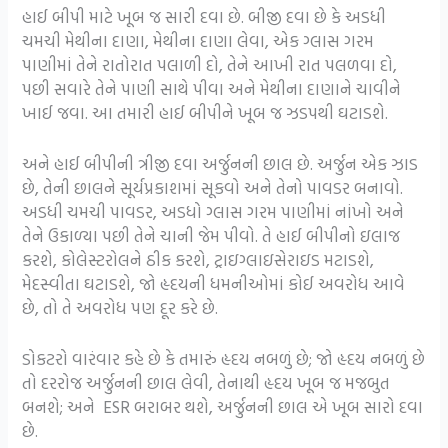
હાઈ બીપી માટે ખૂબ જ સારી દવા છે. બીજી દવા છે કે અડધી
ચમચી મેથીના દાણા, મેથીના દાણા લેવા, એક ગ્લાસ ગરમ
પાણીમાં તેને રાતોરાત પલાળી દો, તેને આખી રાત પલળવા દો,
પછી સવારે તેને પાણી સાથે પીવા અને મેથીના દાણાને ચાવીને
ખાઈ જવા. આ તમારી હાઈ બીપીને ખૂબ જ ઝડપથી ઘટાડશે.
અને હાઈ બીપીની ત્રીજી દવા અર્જુનની છાલ છે. અર્જુન એક ઝાડ
છે, તેની છાલને સૂર્યપ્રકાશમાં સૂકવો અને તેનો પાવડર બનાવો.
અડધી ચમચી પાવડર, અડધો ગ્લાસ ગરમ પાણીમાં નાંખો અને
તેને ઉકાળ્યા પછી તેને ચાની જેમ પીવો. તે હાઈ બીપીનો ઇલાજ
કરશે, કોલેસ્ટરોલને ઠીક કરશે, ટ્રાઇગ્લાઇસેરાઇડ મટાડશે,
મેદસ્વીતા ઘટાડશે, જો હૃદયની ધમનીઓમાં કોઈ અવરોધ આવે
છે, તો તે અવરોધ પણ દૂર કરે છે.
ડોકટરો વારંવાર કહે છે કે તમારું હૃદય નબળું છે; જો હૃદય નબળું છે
તો દરરોજ અર્જુનની છાલ લેવી, તેનાથી હૃદય ખૂબ જ મજબુત
બનશે; અને ESR બરાબર થશે, અર્જુનની છાલ એ ખૂબ સારો દવા
છે.