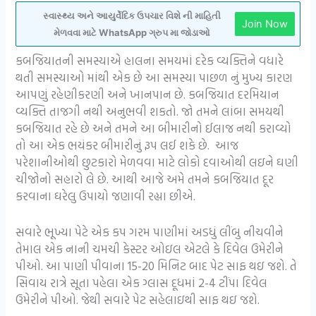
સ્વાસ્થ્ય અને આયુર્વેદિક ઉપચાર વિશે ની માહિતી
Join Now
મેળવવા માટે WhatsApp ગ્રુપ મા જોડાઓ
કબજિયાતની સમસ્યાએ હાલના સમયમાં દરેક વ્યક્તિને વધારે
થતી સમસ્યાઓ માંથી એક છે આ સમસ્યા પાછળ નું મુખ્ય કારણ
આપણું રહેણીકરણી અને ખાનપાન છે. કબજિયાત દરમિયાન
વ્યક્તિ તાજગી નથી અનુભવી શકતો. જો તમને લાંબા સમયથી
કબજિયાત રહે છે અને તમને આ બીમારીનો ઈલાજ નથી કરાવ્યો
તો આ એક ભયંકર બીમારીનું રૂપ લઈ શકે છે. આજ
પરેશાનીઓથી છુટકારો મેળવવા માટે લોકો દવાઓથી લઇને ઘણી
ચીજોનો સહારો લે છે. આથી આજે અમે તમને કબજિયાત દૂર
કરવાના ઘરેલુ ઉપાયો જણાવી રહ્યા છીએ.
સવારે ભૂખ્યા પેટે એક કપ ગરમ પાણીમાં અડધું લીંબુ નીચવીને
તેમાલ એક નાની ચમચી કેસ્ટર ઓઇલ એટલે કે દિવેલ ઉમેરીને
પીઓ. આ પાણી પીવાના 15-20 મિનિટ બાદ પેટ સાફ થઇ જશે. તે
સિવાય રાત્રે સૂતા પહેલા એક ગ્લાસ દૂધમાં 2-4 ટીંપા દિવેલ
ઉમેરીને પીઓ. જેથી સવારે પેટ સહેલાઇથી સાફ થઇ જશે.