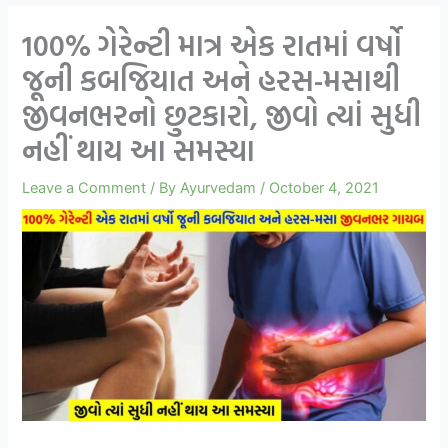
100% ગેરેન્ટી માત્ર એક રાતમાં વર્ષો
જૂની કબજિયાત અને હરસ-મસાથી
જીવનભરનો છુટકારો, જીવો ત્યાં સુધી
નહીં થાય આ સમસ્યા
Leave a Comment
/ By
Ayurvedam
/
October 4, 2021