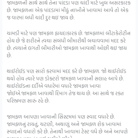
જામફળની સાથે સાથે તેના પાંદડા પણ ચાંદી માટે ખુબ અસરકારક
છે. જામફળના એક પાંદડામાં મીઠું નાખીને ખાવામાં આવે તો એક
જ વારમાં બધી ચાંદી દુર થઇ જાય છે.
ચામડી માટે પણ જામફળ ફાયદાકારક છે. જામફળમાં બીટાકેરોટીન
હોય છે જે શરીરને ત્વચા સંબંધી બીમારીથી બચાવવામાં મદદ કરે
છે. ત્વચાને લગતી બીમારીઓ જામફળ ખાવાથી ઓછી થઇ જાય
છે.
થાઈરોઈડ પણ સારો કરવામાં મદદ કરે છે જામફળ. જો થાઈરોઈડ
થયો હોય ત્યારે પણ ડોક્ટરો જામફળ ખાવાની સલાહ આપે છે.
થાઈરોઈડના દર્દીએ વધારેમાં વધારે જામફળ ખાવા
જોઈએ.જામફળ ખાવાથી દિમાગ તેજ થાય છે. આ સાથે જ રકત
પરિભ્રમણ સારું રહે છે.
જામફળ આપણા ખાવાની સિસ્ટમમાં પણ સ્વાદ વધારે છે.
જામફળનું રાયતું, ચટણી, અથાણું અને જામફળ શેક ખાવામાં
સ્વાદનો વધારો કરે છે. તેનાથી ખાવામાં ટેસ્ટ વધે છે અને આપણે