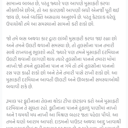
સામાન્ય બાબત છે, પરંતુ જ્યારે પણ આપણે મુસાફરી કરવા
નીકળીએ છીએ, તો આ કારણથી આપણી બધી એનર્જી પૂરી થઈ
જાય છે, અને વ્યક્તિ અસહાય અનુભવે છે. પરંતુ કેટલાક ઘરેલું
ઉપાયોથી તમે આ સમસ્યાનો સામનો કરી શકો છો.
જો તમે બસ અથવા કાર દ્વારા લાંબી મુસાફરી કરવા જઇ રહ્યા છો
અને તમને ઉલટી થવાની સમસ્યા છે, તો તુલસીના પાન તમારી
સાથે રાખવાનું ભૂલશો નહીં. જ્યારે પણ તમને મુસાફરી દરમિયાન
ઉલટી થવાની લાગણી થાય ત્યારે તુલસીના પાનને તમારા મોંમાં
નાખો.જો તમને તુલસીના પાન ન ગમે તો તમે તુલસીના પાનનો
રસ પણ કાઢી શકો છો અને તેને તમારી પાસે રાખી શકો છો. આ
મુસાફરી દરમિયાન આવતી ઊલટી અને ઊબકાની સમસ્યાઓથી
બચાવી શકે છે.
રૂમાલ પર ફુદીનાના તેલના થોડા ટીપા છંટકાવ કરો અને મુસાફરી
દરમિયાન તે સૂંઘતા રહો. ફુદીનાના પાનને હૂંફાળું પાણીમાં નાખો
અને 1 ચમચી મધ નાખી આ મિશ્રણ બહાર જતા પહેલા પીવો. આ
તમને ઘણો આરામ આપશે. દાડમનો પાઉડર અથવા આદુ ખાવાથી