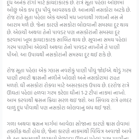
દૂધ અનેક રોગો માટે ફાયદાકારક છે. રાત્રે સૂતા પહેલા ઓછામાં
ઓછું એક કપ દૂધ પીવું આવશ્યક છે. આનાથી નસકોરા અટકે છે.
રોજ રાતે સુતા પહેલા એક ચમચી મધ ખાવાથી ગળાની નસ ને
આરામ મળે છે. જેના કારણે નસકોરા બોલવાની સમસ્યા દૂર થાય
છે. એલચી અથવા તેનો પાવડર પણ નસકોરાંની સમસ્યા દૂર
કરવામાં ખૂબ ફાયદાકારક સાબિત થાય છે. સૂવાના સમય પહેલાં
ગરમ પાણીમાં એલચી અથવા તેનો પાવડર નાખીને તે પાણી
પીઓ. આ ઉપાયથી નસકોરાંની સમસ્યા દૂર થઈ શકે છે.
રોજ સૂતા પહેલા એક ગ્લાસ નવશેકું પાણી પીવું જોઈએ. થોડું ગરમ
પાણી તમારી શ્વાસની નળીને ખોલશે અને નસકોરામાં રાહત
મળશે. ઘી નસકોરાં રોકવા માટે અસરકારક ઉપાય છે. દરરોજ રાત્રે
ઊંઘતાં પહેલાં હળવા ગરમ કરેલા ઘીનાં 1-2 ટીપાં નાકમાં નાખો.
આમ કરવાથી શ્વસન ક્રિયા સરળ થઇ જશે. આ સિવાય રાત્રે હળદર
વાળું દૂધ પીવાથી પણ નસકોરા બોલવાનું બંધ થઈ જશે.
ગળા અથવા શ્વસન માર્ગમાં આવેલા સોજાના કારણે શ્વાસ લેવામાં
તકલીફ થતી હોય છે, જેના કારણે નાકમાંથી વિચિત્ર અવાજો આવે
છે. આ સમસ્યાથી છૂટકારો મેળવવા ઊંઘતાં પહેલાં ગરમ પાણીના