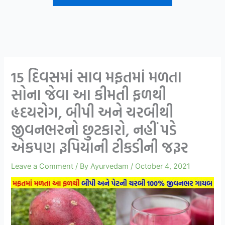
15 દિવસમાં સાવ મફતમાં મળતા
સોના જેવા આ કીમતી ફળથી
હૃદયરોગ, બીપી અને ચરબીથી
જીવનભરનો છુટકારો, નહીં પડે
એકપણ રૂપિયાની ટીકડીની જરૂર
Leave a Comment
/ By
Ayurvedam
/
October 4, 2021