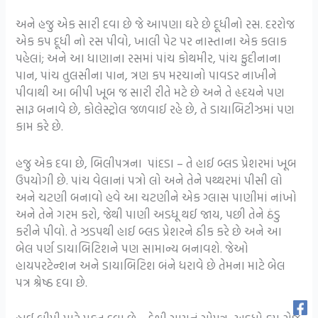
અને હજુ એક સારી દવા છે જે આપણા ઘરે છે દૂધીનો રસ. દરરોજ
એક કપ દૂધી નો રસ પીવો, ખાલી પેટ પર નાસ્તાના એક કલાક
પહેલાં; અને આ ધાણાના રસમાં પાંચ કોથમીર, પાંચ ફુદીનાના
પાન, પાંચ તુલસીના પાન, ત્રણ કપ મરચાનો પાવડર નાખીને
પીવાથી આ બીપી ખૂબ જ સારી રીતે મટે છે અને તે હૃદયને પણ
સારૂ બનાવે છે, કોલેસ્ટ્રોલ જળવાઈ રહે છે, તે ડાયાબિટીઝમાં પણ
કામ કરે છે.
હજુ એક દવા છે, બિલીપત્રના પાંદડા – તે હાઈ બ્લડ પ્રેશરમાં ખૂબ
ઉપયોગી છે. પાંચ વેલાનાં પત્રો લો અને તેને પથ્થરમાં પીસી લો
અને ચટણી બનાવો હવે આ ચટણીને એક ગ્લાસ પાણીમાં નાંખો
અને તેને ગરમ કરો, જેથી પાણી અડધૂ થઈ જાય, પછી તેને ઠંડુ
કરીને પીવો. તે ઝડપથી હાઈ બ્લડ પ્રેશરને ઠીક કરે છે અને આ
બેલ પર્ણ ડાયાબિટિશને પણ સામાન્ય બનાવશે. જેઓ
હાયપરટેન્શન અને ડાયાબિટિશ બંને ધરાવે છે તેમના માટે બેલ
પત્ર શ્રેષ્ઠ દવા છે.