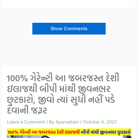
Show Comments
100% ગેરેન્ટી આ જબરજસ્ત દેશી
ઇલાજથી બીપી માંથી જીવનભર
છુટકારો, જીવો ત્યાં સુધી નહીં પડે
દવાની જરૂર
Leave a Comment
/ By
Ayurvedam
/
October 4, 2021