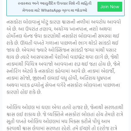
સ્વાસ્થ્ય અને આયુર્વેદિક ઉપચાર વિશે ની માહિતી
Join Now
મેળવવા માટે WhatsApp ગ્રુપ મા જોડાઓ
નસકોરા બોલવાનું મોટું કારણ શ્વાસની નળીમાં અવરોધ આવવો
એ છે. આ ઉપરાંત તણાવ, અયોગ્ય ખાનપાન, નશો અથવા
હોર્મોનલ ચેન્જ જેવા કારણોથી નસકોરાં બોલવાની સમસ્યા થઈ
શકે છે. ઊંઘતી વખતે ગળાના પાછળનો ભાગ થોડો સાંકડો થઈ
જાય છે. એવામાં જ્યારે ઓક્સિજન સાંકડી જગ્યા માંથી પસાર
થાય છે ત્યારે આસપાસની પેશીઓ વાઇબ્રેટ થવા લાગે છે, જેથી
નાકમાંથી વિચિત્ર અવાજો આવવાના શરૂ થઈ જતા હોય છે, જેને
સ્નોરિંગ એટલે કે નસકોરાં કહેવામાં આવે છે. નાકમાં એલર્જી,
નાકમાં સોજો, જીભની લંબાઈ વધુ હોવી, અતિશય ધુમ્રપાન
અથવા માદક દ્રવ્યોનું સેવન વગેરે નસકોરા બોલવાના પાછળના
કારણો હોઇ શકે છે.
ઓલિવ ઓઇલ માં ઘણા એવા તત્વો હાજર છે, જેનાથી સરળતાથી
શ્વાસ લઈ શકાય છે. જે વ્યક્તિને નસકોરાં બોલતાં હોય તેમણે રાત્રે
સૂતી વખતે ઓલિવ ઓઇલમાં મધ મિક્સ કરીને પીવું આમ
કરવાથી શ્વાસ લેવામાં સરળતા રહેશે. તમે ઈચ્છો તો દરરોજ રાત્રે