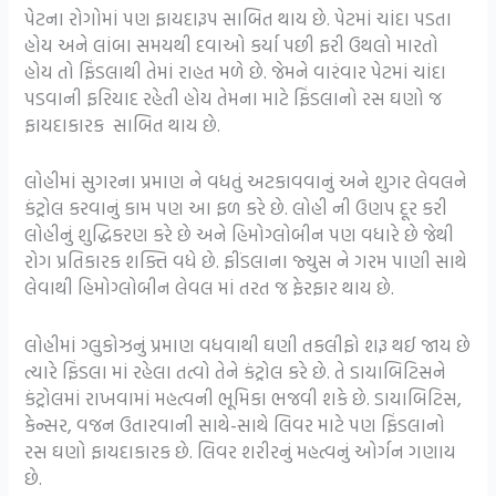
પેટના રોગોમાં પણ ફાયદારૂપ સાબિત થાય છે. પેટમાં ચાંદા પડતા
હોય અને લાંબા સમયથી દવાઓ કર્યા પછી ફરી ઉથલો મારતો
હોય તો ફિંડલાથી તેમાં રાહત મળે છે. જેમને વારંવાર પેટમાં ચાંદા
પડવાની ફરિયાદ રહેતી હોય તેમના માટે ફિંડલાનો રસ ઘણો જ
ફાયદાકારક સાબિત થાય છે.
લોહીમાં સુગરના પ્રમાણ ને વધતું અટકાવવાનું અને શુગર લેવલને
કંટ્રોલ કરવાનું કામ પણ આ ફળ કરે છે. લોહી ની ઉણપ દૂર કરી
લોહીનું શુદ્ધિકરણ કરે છે અને હિમોગ્લોબીન પણ વધારે છે જેથી
રોગ પ્રતિકારક શક્તિ વધે છે. ફીંડલાના જ્યુસ ને ગરમ પાણી સાથે
લેવાથી હિમોગ્લોબીન લેવલ માં તરત જ ફેરફાર થાય છે.
લોહીમાં ગ્લુકોઝનું પ્રમાણ વધવાથી ઘણી તકલીફો શરૂ થઈ જાય છે
ત્યારે ફિંડલા માં રહેલા તત્વો તેને કંટ્રોલ કરે છે. તે ડાયાબિટિસને
કંટ્રોલમાં રાખવામાં મહત્વની ભૂમિકા ભજવી શકે છે. ડાયાબિટિસ,
કેન્સર, વજન ઉતારવાની સાથે-સાથે લિવર માટે પણ ફિંડલાનો
રસ ઘણો ફાયદાકારક છે. લિવર શરીરનું મહત્વનું ઓર્ગન ગણાય
છે.