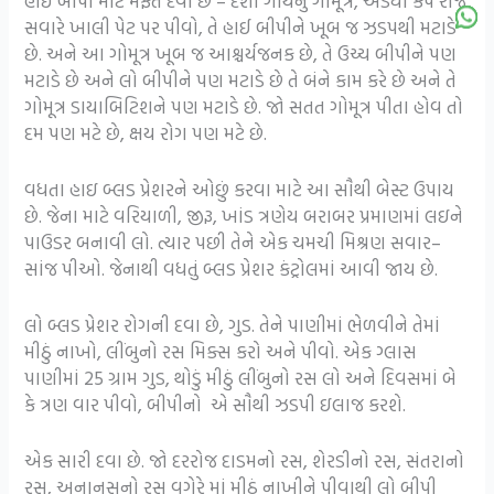
હાઈ બીપી માટે મફત દવા છે – દેશી ગાયનું ગોમૂત્ર, અડધો કપ રોજ
સવારે ખાલી પેટ પર પીવો, તે હાઈ બીપીને ખૂબ જ ઝડપથી મટાડે
છે. અને આ ગોમૂત્ર ખૂબ જ આશ્ચર્યજનક છે, તે ઉચ્ચ બીપીને પણ
મટાડે છે અને લો બીપીને પણ મટાડે છે તે બંને કામ કરે છે અને તે
ગોમૂત્ર ડાયાબિટિશને પણ મટાડે છે. જો સતત ગોમૂત્ર પીતા હોવ તો
દમ પણ મટે છે, ક્ષય રોગ પણ મટે છે.
વધતા હાઇ બ્લડ પ્રેશરને ઓછું કરવા માટે આ સૌથી બેસ્ટ ઉપાય
છે. જેના માટે વરિયાળી, જીરૂ, ખાંડ ત્રણેય બરાબર પ્રમાણમાં લઇને
પાઉડર બનાવી લો. ત્યાર પછી તેને એક ચમચી મિશ્રણ સવાર–
સાંજ પીઓ. જેનાથી વધતું બ્લડ પ્રેશર કંટ્રોલમાં આવી જાય છે.
લો બ્લડ પ્રેશર રોગની દવા છે, ગુડ. તેને પાણીમાં ભેળવીને તેમાં
મીઠું નાખો, લીંબુનો રસ મિક્સ કરો અને પીવો. એક ગ્લાસ
પાણીમાં 25 ગ્રામ ગુડ, થોડું મીઠું લીંબુનો રસ લો અને દિવસમાં બે
કે ત્રણ વાર પીવો, બીપીનો એ સૌથી ઝડપી ઇલાજ કરશે.
એક સારી દવા છે. જો દરરોજ દાડમનો રસ, શેરડીનો રસ, સંતરાનો
રસ, અનાનસનો રસ વગેરે માં મીઠું નાખીને પીવાથી લો બીપી