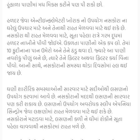
હૂંફાળા પાણીમાં મધ મિક્સ કરીને પણ પી શકો છો.
હળદર જેવા એન્ટીઇન્ફ્લેમેટરી ખોરાક નો ઉપયોગ નસકોરા ના
ઘરેલું ઉપચાર માટે અને તેનાથી રાહત મેળવવા માટે થઈ શકે છે.
નસકોરા થી રાહત મેળવવા માટે, સૂતા પહેલા રાત્રે ગરમ દૂધમાં
હળદર નાખીને પીવી જોઈએ. ઉકળતા પાણીનો એક કપ લો. તેમાં
10 ફુદીનાના પાન ઉમેરો અને તેને ઠંડુ થવા દો. જ્યારે આ પાણી
નવશેકું પીણું બને છે, ત્યારે તેને ફિલ્ટર અથવા ફિલ્ટર કર્યા વિના
પીવો. આની સાથે, નસકોરાની સમસ્યા થોડા દિવસોમાં હલ થઈ
જાય છે.
ઘણી શારીરિક સમસ્યાઓની સારવાર માટે સદીઓથી લસણનો
ઉપયોગ કરવામાં આવે છે. નસકોરાની મદદથી લસણની સારવાર
પણ કરી શકાય છે. લસણનો ઉપયોગ અવરોધક સ્લીપ એપનિયા
સિન્ડ્રોમ જેવા લક્ષણોમાં રાહત મેળવવા માટે થઈ શકે છે.
નસકોરાને મટાડવા માટે, લસણની કળી ને ઘીમાં શેકીને સૂતા
પહેલા ચાવવાથી નસકોરમાં રાહત મળે છે.