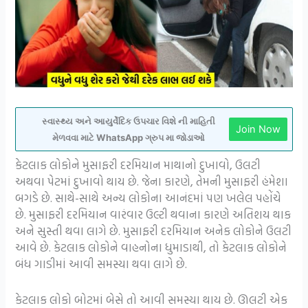
સ્વાસ્થ્ય અને આયુર્વેદિક ઉપચાર વિશે ની માહિતી
Join Now
મેળવવા માટે WhatsApp ગ્રુપ મા જોડાઓ
કેટલાક લોકોને મુસાફરી દરમિયાન માથાનો દુખાવો, ઉલટી
અથવા પેટમાં દુખાવો થાય છે. જેના કારણે, તેમની મુસાફરી હંમેશા
બગડે છે. સાથે-સાથે અન્ય લોકોના આનંદમાં પણ ખલેલ પહોંચે
છે. મુસાફરી દરમિયાન વારંવાર ઉલ્ટી થવાના કારણે અતિશય થાક
અને સુસ્તી થવા લાગે છે. મુસાફરી દરમિયાન અનેક લોકોને ઉલટી
આવે છે. કેટલાક લોકોને વાહનોના ધુમાડાથી, તો કેટલાક લોકોને
બંધ ગાડીમાં આવી સમસ્યા થવા લાગે છે.
કેટલાક લોકો બોટમાં બેસે તો આવી સમસ્યા થાય છે. ઊલટી એક