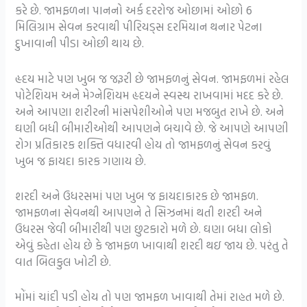
કરે છે. જામફળના પાનનો અર્ક દરરોજ ઓછામાં ઓછો 6
મિલિગ્રામ સેવન કરવાથી પીરિયડ્સ દરમિયાન થનાર પેટના
દુખાવાની પીડા ઓછી થાય છે.
હૃદય માટે પણ ખુબ જ જરૂરી છે જામફળનું સેવન. જામફળમાં રહેલ
પોટેશિયમ અને મેગ્નેશિયમ હૃદયને સ્વસ્થ રાખવામાં મદદ કરે છે.
અને આપણા શરીરની માંસપેશીઓને પણ મજબુત રાખે છે. અને
ઘણી બધી બીમારીઓથી આપણને બચાવે છે. જે આપણે આપણી
રોગ પ્રતિકારક શક્તિ વધારવી હોય તો જામફળનું સેવન કરવું
ખુબ જ ફાયદા કારક ગણાય છે.
શરદી અને ઉધરસમાં પણ ખુબ જ ફાયદાકારક છે જામફળ.
જામફળના સેવનથી આપણને તે સિઝનમાં થતી શરદી અને
ઉધરસ જેવી બીમારીથી પણ છુટકારો મળે છે. ઘણા બધા લોકો
એવું કહેતા હોય છે કે જામફળ ખાવાથી શરદી થઇ જાય છે. પરંતુ તે
વાત બિલકુલ ખોટી છે.
મોંમાં ચાંદી પડી હોય તો પણ જામફળ ખાવાથી તેમાં રાહત મળે છે.