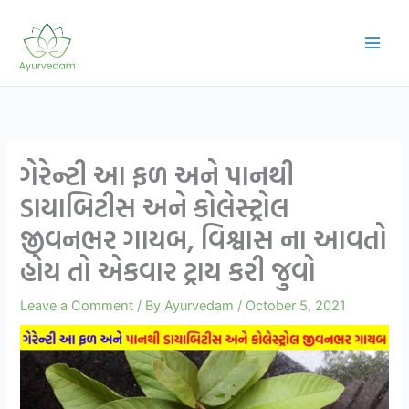
Skip
to
content
ગેરેન્ટી આ ફળ અને પાનથી
ડાયાબિટીસ અને કોલેસ્ટ્રોલ
જીવનભર ગાયબ, વિશ્વાસ ના આવતો
હોય તો એકવાર ટ્રાય કરી જુવો
Leave a Comment
/ By
Ayurvedam
/
October 5, 2021