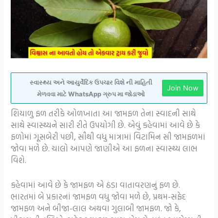
સ્વાસ્થ્ય અને આયુર્વેદિક ઉપચાર વિશે ની માહિતી
Join Now
મેળવવા માટે WhatsApp ગ્રુપ મા જોડાઓ
શિયાળુ ફળ તરીકે ઓળખાતા આ જામફળ તેના સ્વાદની સાથે
સાથે સ્વાસ્થ્યને સારી રીતે ઉપયોગી છે. એવું કહેવામાં આવે છે કે
ફળોમાં ગૂસબેરી પછી, સૌથી વધુ માત્રામાં વિટામિન સી જામફળમાં
જોવા મળે છે. ચાલો આપણે જાણીએ આ ફળના સ્વાસ્થ્ય લાભ
વિશે.
કહેવામાં આવે છે કે જામફળ એ ઠંડા વાતાવરણનું ફળ છે.
ભારતમાં બે પ્રકારનાં જામફળ વધુ જોવા મળે છે, પ્રથમ-સફેદ
જામફળ અને બીજા-લાલ અથવા ગુલાબી જામફળ. જો કે,