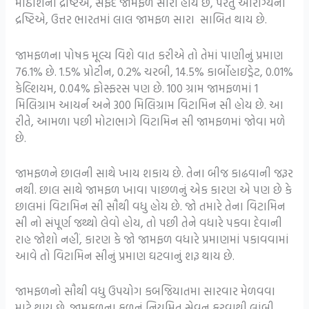
મીઠાશની દ્રષ્ટિએ, સફેદ જામફળ સારા હોય છે, પરંતુ આરોગ્યની
દ્રષ્ટિએ, ઉત્તર ભારતમાં લાલ જામફળ સારા સાબિત થાય છે.
જામફળના પોષક મૂલ્ય વિશે વાત કરીએ તો તેમાં પાણીનું પ્રમાણ
76.1% છે. 1.5% પ્રોટીન, 0.2% ચરબી, 14.5% કાર્બોહાઇડ્રેટ, 0.01%
કેલ્શિયમ, 0.04% ફોસ્ફરસ પણ છે. 100 ગ્રામ જામફળમાં 1
મિલિગ્રામ આયર્ન અને 300 મિલિગ્રામ વિટામિન સી હોય છે. આ
રીતે, આમળા પછી મોટાભાગે વિટામિન સી જામફળમાં જોવા મળે
છે.
જામફળને છાલની સાથે ખાય શકાય છે. તેના બીજ કાઢવાની જરૂર
નથી. છાલ સાથે જામફળ ખાવા પાછળનું એક કારણ એ પણ છે કે
છાલમાં વિટામિન સી સૌથી વધુ હોય છે. જો તમારે તેના વિટામિન
સી નો સંપૂર્ણ જથ્થો લેવો હોય, તો પછી તેને વધારે પકવા દેવાની
રાહ જોશો નહીં, કારણ કે જો જામફળ વધારે પ્રમાણમાં પકાવવામાં
આવે તો વિટામિન સીનું પ્રમાણ ઘટવાનું શરૂ થાય છે.
જામફળનો સૌથી વધુ ઉપયોગ કબજિયાતમા સારવાર મેળવવા
માટે થાય છે. જામફળના ફળનું નિયમિત સેવન કરવાથી લાંબી