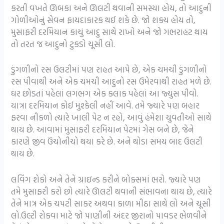
કરતી વખતે ઊબકા અને ઊલટી થવાની સમસ્યા હોય, તો આદુની
ગોળીઓનું સેવન ફાયદાકારક થઈ શકે છે. જો શક્ય હોય તો,
મુસાફરી દરમિયાન કાચું આદુ સાથે રાખો અને જો ગભરાહટ થાય
તો તરત જ આદુનો ટુકડો ચૂસી લો.
ડુંગળીનો રસ ઉલટીમાં પણ રાહત આપે છે, એક ચમચી ડુંગળીનો
રસ પીવાથી અને એક ચમચી આદુનો રસ ઉમેરવાથી રાહત મળે છે.
ઘર છોડતાં પહેલાં લગભગ એક કલાક પહેલાં આ જ્યુસ પીવો.
યાત્રા દરમિયાન કોઈ મુશ્કેલી નહીં આવે. તમે જ્યારે પણ બહાર
ફરવા નીકળો ત્યારે ખાલી પેટ ન રહો, આવું હંમેશા યુવતીઓ સાથે
થાય છે. આવામાં મુસાફરી દરમિયાન પેટમાં ગેસ બને છે, જેને
કારણે જીવ ઉંચોનીચો થયા કરે છે. અને થોડા સમય બાદ ઉલટી
થાય છે.
લવિંગ શેકો અને તેને ગ્રાઇન્ડ કરીને બોક્સમાં ભરો. જ્યારે પણ
તમે મુસાફરી કરો છો ત્યારે ઊલટી થવાની સંભાવના થાય છે, ત્યારે
તેને માત્ર એક ચપટી સાકર અથવા કાળા મીઠા સાથે લો અને ચૂસી
લો.ઉલ્ટી રોકવા માટે જો પાણીની અંદર જીરાનો પાવડર ભેળવીને