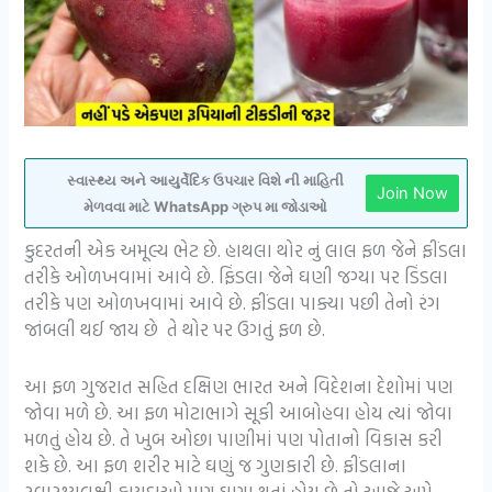
સ્વાસ્થ્ય અને આયુર્વેદિક ઉપચાર વિશે ની માહિતી
Join Now
મેળવવા માટે WhatsApp ગ્રુપ મા જોડાઓ
કુદરતની એક અમૂલ્ય ભેટ છે. હાથલા થોર નું લાલ ફળ જેને ફીંડલા
તરીકે ઓળખવામાં આવે છે. ફિંડલા જેને ઘણી જગ્યા પર ડિંડલા
તરીકે પણ ઓળખવામાં આવે છે. ફીંડલા પાક્યા પછી તેનો રંગ
જાંબલી થઈ જાય છે તે થોર પર ઉગતું ફળ છે.
આ ફળ ગુજરાત સહિત દક્ષિણ ભારત અને વિદેશના દેશોમાં પણ
જોવા મળે છે. આ ફળ મોટાભાગે સૂકી આબોહવા હોય ત્યાં જોવા
મળતું હોય છે. તે ખુબ ઓછા પાણીમાં પણ પોતાનો વિકાસ કરી
શકે છે. આ ફળ શરીર માટે ઘણું જ ગુણકારી છે. ફીંડલાના
સ્વાસ્થ્યલક્ષી ફાયદાઓ પણ ઘણા થતાં હોય છે તો આજે અમે