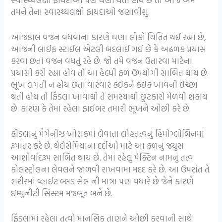
તમને તેના સ્વાસ્થ્યલક્ષી ફાયદાઓ જણાવીશું.
આજકાલ વજન વધવાના કારણે ઘણા લોકો ચિંતિત થઈ રહ્યા છે,
આજની લાઈફ સ્ટાઈલ એટલી બદલાઈ ગઈ છે કે અઢળક પ્રયાસ
કરવા છતાં વજન વધતું રહે છે. જો તમે વજન ઉતારવા માટેના
પ્રયાસો કરી રહ્યા હોવ તો આ હેલ્ધી ફળ ઉપયોગી સાબિત થાય છે.
ભૂખ લગતી ન હોય છતાં વારંવાર કંઈકને કંઈક ખાવની ઈચ્છા
થતી હોય તો ફિંડલા ખાવાથી તે સમસ્યાથી છુટકારો મેળવી શકાય
છે. કારણ કે તેમાં રહેલા ફાઈબર તમારી ભૂખને ઓછી કરે છે.
ફીંડલાનું મેંગેનીઝ ખોરાકમાં લેવાતા લોહતત્વનું હિમોગ્લોબિનમાં
રૂપાંતર કરે છે. થેલેસેમિયાના દર્દીઓ માટે આ ફળનું જયુસ
આશીર્વાદરૂપ સાબિત થાય છે. તેમાં રહેલું પેક્ટિન નામનું તત્વ
કોલસ્ટ્રોલના લેવલને જાળવી રાખવામા મદદ કરે છે. આ ઉપરાંત તે
શરીરમાં વ્હાઈટ બ્લડ સેલ ની માત્રા પણ વધારે છે જેને કારણે
ઇમ્યુનીટી સિસ્ટમ મજબૂત બને છે.
ફિંડલામાં રહેલા તત્વો માનસિક તાણને ઓછી કરવાની સાથે