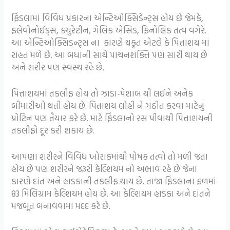
ફિંડલામાં વિવિધ પ્રકારના એન્ટિઓક્સિડેન્ટ્સ હોય છે જેમકે,
ફ્લેવોનોઈડ્સ, ક્યુરેટીન, ગેલિક એસિડ, ફિનોલિક તત્વ વગેરે.
આ એન્ટિઓક્સિડન્ટ્સ ના કારણે યકૃત એટલે કે પિત્તાશય માં
રાહત મળે છે. આ બધાની સાથે પાચનશક્તિ પણ સારી થાય છે
અને શરીર પણ સ્વસ્થ રહે છે.
પિત્તાશયમાં તકલીફ હોય તો ઝાડા-પેશાબ થી લઈને અનેક
બીમારીઓ થતી હોય છે. પિતાશય લોહી ને ગંઠીત કરવા માટેનું
પ્રોટિન પણ તૈયાર કરે છે. માટે ફિંડલાનો રસ પીવાથી પિત્તાશયની
તકલીફો દૂર કરી શકાય છે.
આપણા શરીરને વિવિધ ખોરાકમાંથી પોષક તત્વો તો મળી જતા
હોય છે પણ શરીરને જરૂરી કેલ્શિયમ નો અભાવ રહે છે જેના
કારણે દાંત અને હાડકાની તકલીફ થાય છે. તાજા ફિંડલાના ફળમાં
83 મિલિગ્રામ કેલ્શિયમ હોય છે. આ કેલ્શિયમ હાડકા અને દાંતને
મજબૂત બનાવવામાં મદદ કરે છે.