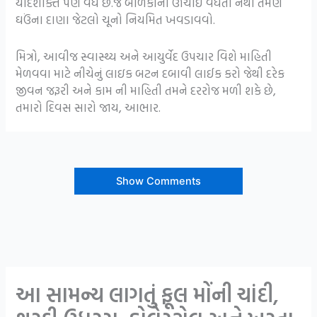
યાદશક્તિ પણ વધે છે.જે બાળકોની ઊંચાઈ વધતી નથી તેમણે
ઘઉંના દાણા જેટલો ચૂનો નિયમિત ખવડાવવો.
મિત્રો, આવીજ સ્વાસ્થ્ય અને આયુર્વેદ ઉપચાર વિશે માહિતી
મેળવવા માટે નીચેનું લાઇક બટન દબાવી લાઈક કરો જેથી દરેક
જીવન જરૂરી અને કામ ની માહિતી તમને દરરોજ મળી શકે છે,
તમારો દિવસ સારો જાય, આભાર.
Show Comments
આ સામન્ય લાગતું ફૂલ મોંની ચાંદી,