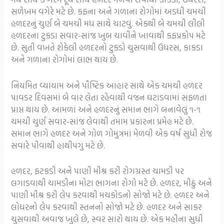
સળેખમ વગેરે મટે છે. કફના અને ગળાના રોગોમાં અડધી ચમચી
હળદરનું ચુર્ણ બે ચમચી મધ સાથે ચાટવું. એકથી બે ચમચી લીલી
હળદરના ટુકડા સવાર-સાંજ ખુબ ચાવીને ખાવાથી કફપ્રકોપ મટે
છે. સુતી વખતે શેકેલી હળદરનો ટુકડો ચુસવાથી ઉધરસ, કાકડા
અને ગળાના રોગોમાં લાભ થાય છે.
નિયમિત વ્યાયામ અને પૌષ્ટિક આહાર સાથે એક ચમચી હળદર
પાવડર દિવસમાં બે વાર લેતા રહેવાથી વજન ઘટાડવામાં સફળતા
પ્રાપ્ત થાય છે. આમળાં અને હળદરનું સમાન ભાગે બનાવેલું ૧-૧
ચમચી ચુર્ણ સવાર-સાંજ લેવાથી તમામ પ્રકારના પ્રમેહ મટે છે.
સમાન ભાગે હળદર અને ગોળ ગોમુત્રમાં મેળવી એક વર્ષ સુધી રોજ
સવારે પીવાથી હાથીપગુ મટે છે.
હળદર, ફટકડી અને પાણી મીશ્ર કરી રોગગ્રસ્ત ચામડી પર
લગાડવાથી ચામડીના મોટા ભાગના રોગો મટે છે. હળદર, મીઠું અને
પાણી મીશ્ર કરી લેપ કરવાથી મચકોડનો સોજો મટે છે. હળદર અને
લોધરનો લેપ કરવાથી સ્તનનો સોજો મટે છે. હળદર અને સાકર
ચુસવાથી અવાજ ખુલે છે, સ્વર સારો થાય છે. એક મહીના સુધી