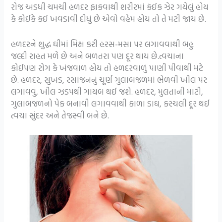
રોજ અડધી ચમચી હળદર ફાકવાથી શરીરમાં કંઈક ઝેર ગયેલું હોય
કે કોઈકે કંઈ ખવડાવી દીધું છે એવો વહેમ હોય તો તે મટી જાય છે.
હળદરને શુદ્ધ ઘીમાં મિક્ષ કરી હરસ-મસા પર લગાવવાથી બહુ
જલ્દી રાહત મળે છે અને બળતરા પણ દૂર થાય છે.ત્વચાના
કોઈપણ રોગ કે ખંજવાળ હોય તો હળદરવાળું પાણી પીવાથી મટે
છે. હળદર, સુખડ, રસાંજનનું ચૂર્ણ ગુલાબજળમાં ભેળવી ખીલ પર
લગાવવું, ખીલ ઝડપથી ગાયબ થઈ જશે. હળદર, મુલતાની માટી,
ગુલાબજળનો પેક બનાવી લગાવવાથી કાળા ડાઘ, કરચલી દૂર થઈ
ત્વચા સુંદર અને તેજસ્વી બને છે.