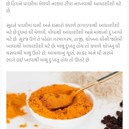
છે.હિંગને પાણીમાં મેળવી નાકમાં ટીપાં નાખવાથી આધાશીશી મટે
છે.
સૂંઠને પાણીમાં ઘસી અને ઘસારો કપાળે લગાડવાથી આધાશીશી
મટે છે.દૂધમાં ઘી મેળવી, પીવાથી આધાશીશી અને માથાનો દુઃખાવો
મટે છે. સૂરજ ઉગે તે પહેલાં ગરમાગરમ, તાજી, ચોખ્ખા ઘીની જલેબી
ખાવાથી આધાશીશી મટે છે. માથું દુખતું હોય તો કપાળે ચોખ્ખું ઘી
ઘસવાથી માથું ઉતરે છે. આમળાનું ચૂર્ણ, સાકર અને ઘી સરખે
ભાગે લઈ ખાવાથી માથું દુઃખતું હોય તો ઊતરે છે.