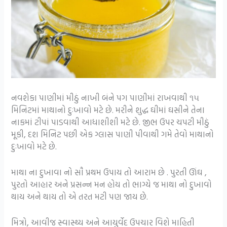
નવશેકા પાણીમાં મીઠું નાખી બંને પગ પાણીમાં રાખવાથી ૧૫
મિનિટમાં માથાનો દુઃખાવો મટે છે. મરીને શુદ્ધ ઘીમાં ઘસીને તેના
નાકમાં ટીપાં પાડવાથી આધાશીશી મટે છે. જીભ ઉપર ચપટી મીઠું
મૂકી, દશ મિનિટ પછી એક ગ્લાસ પાણી પીવાથી ગમે તેવો માથાનો
દુઃખાવો મટે છે.
માથા ના દુખાવા નો સૌ પ્રથમ ઉપાય તો આરામ છે . પુરતી ઊંઘ ,
પુરતો આહાર અને પ્રસન્ન મન હોય તો ભાગ્યે જ માથા નો દુખાવો
થાય અને થાય તો એ તરત મટી પણ જાય છે.
મિત્રો, આવીજ સ્વાસ્થ્ય અને આયુર્વેદ ઉપચાર વિશે માહિતી