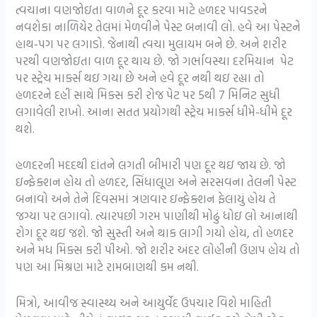
ત્વચાના વણજોઇતા વાળને દૂર કરવા માટે હળદર પાવડરને
નવશેકા નાળિયેર તેલમાં મેળવીને પેસ્ટ બનાવી લો. હવે આ પેસ્ટને
હાથ-પગ પર લગાડો. જેનાથી ત્વચા મુલાયમ બને છે. અને શરીર
પરથી વણજોઇતા વાળ દૂર થાય છે. જો ગર્ભાવસ્થા દરમિયાન પેટ
પર સ્ટ્રેચ માર્ક્સ થઇ ગયા છે અને હવે દૂર નથી થઇ રહ્યા તો
હળદરને દહીં સાથે મિક્સ કરી રોજ પેટ પર 5થી 7 મિનિટ સુધી
લગાવેલી રાખો. આના સતત પ્રયોગથી સ્ટ્રેચ માર્ક્સ ધીમે-ધીમે દૂર
થશે.
હળદરની મદદથી દાંતને લગતી બીમારી પણ દૂર થઇ જાય છે. જો
ઇન્ફેક્શન હોય તો હળદર, સિંધાલૂણ અને સરસવના તેલની પેસ્ટ
બનાવો અને તેને દિવસમાં ત્રણવાર ઇન્ફેક્શન ફેલાયું હોય તે
જગ્યા પર લગાવો. ત્યારપછી ગરમ પાણીથી મોઢું ધોઇ લો આનાથી
રોગ દૂર થઇ જશે. જો સુસ્તી અને થાક લાગી ગયો હોય, તો હળદર
અને મધ મિક્સ કરી પીઓ. જો શરીર અંદર લોહીની ઉણપ હોય તો
પણ આ મિશ્રણ માટે રામબાણથી કમ નથી.
મિત્રો, આવીજ સ્વાસ્થ્ય અને આયુર્વેદ ઉપચાર વિશે માહિતી