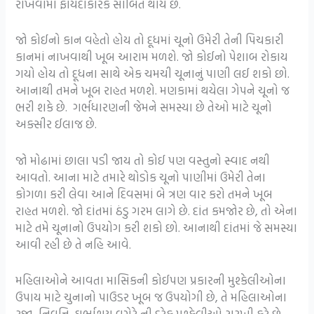
રાખવામા ફાયદાકારક સાબિત થાય છે.
જો કોઈનો કાન વહેતો હોય તો દૂધમાં ચૂનો ઉમેરી તેની પિચકારી
કાનમાં નાખવાથી ખૂબ આરામ મળશે. જો કોઈનો પેશાબ રોકાય
ગયો હોય તો દૂધના સાથે એક ચમચી ચૂનાનું પાણી લઈ શકો છો.
આનાથી તમને ખૂબ રાહત મળશે. મણકામાં થયેલા ગેપને ચૂનો જ
ભરી શકે છે. ગર્ભધારણની જેમને સમસ્યા છે તેઓ માટે ચૂનો
અક્સીર ઈલાજ છે.
જો મોઢામાં છાલા પડી જાય તો કોઈ પણ વસ્તુનો સ્વાદ નથી
આવતો. આના માટે તમારે થોડોક ચૂનો પાણીમાં ઉમેરી તેના
કોગળા કરી લેવા આને દિવસમાં બે ત્રણ વાર કરો તમને ખૂબ
રાહત મળશે. જો દાંતમાં ઠંડુ ગરમ લાગે છે. દાંત કમજોર છે, તો એના
માટે તમે ચૂનાનો ઉપયોગ કરી શકો છો. આનાથી દાંતમાં જે સમસ્યા
આવી રહી છે તે નહિ આવે.
મહિલાઓને આવતા માસિકની કોઈપણ પ્રકારની મુશ્કેલીઓના
ઉપાય માટે ચુનાનો પાઉડર ખૂબ જ ઉપયોગી છે, તે મહિલાઓના
રજા, નિવૃત્તિ, ઘર્ભાશય વગેરે ની દરેક મુશ્કેલીઓ સરખી કરે છે,