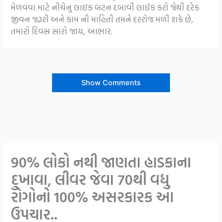
મેળવવા માટે નીચેનું લાઇક બટન દબાવી લાઈક કરો જેથી દરેક
જીવન જરૂરી અને કામ ની માહિતી તમને દરરોજ મળી શકે છે,
તમારો દિવસ સારો જાય, આભાર.
Show Comments
90% લોકો નથી જાણતા હાડકાના
દુખાવા, લીવર જેવા 70થી વધુ
રોગોનો 100% અસરકારક આ
ઉપચાર..