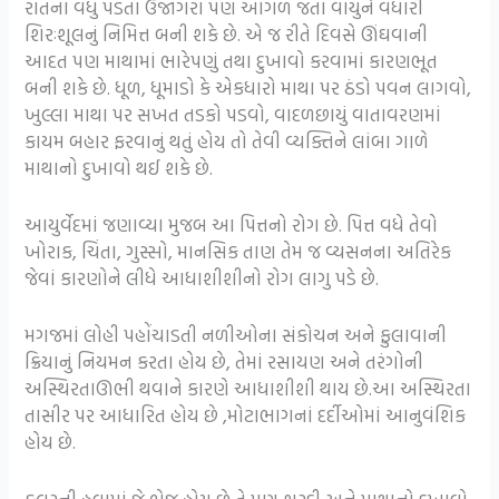
રાતના વધુ પડતા ઉજાગરા પણ આગળ જતાં વાયુને વધારી
શિરઃશૂલનું નિમિત્ત બની શકે છે. એ જ રીતે દિવસે ઊંઘવાની
આદત પણ માથામાં ભારેપણું તથા દુખાવો કરવામાં કારણભૂત
બની શકે છે. ધૂળ, ધૂમાડો કે એકધારો માથા પર ઠંડો પવન લાગવો,
ખુલ્લા માથા પર સખત તડકો પડવો, વાદળછાયું વાતાવરણમાં
કાયમ બહાર ફરવાનું થતું હોય તો તેવી વ્યક્તિને લાંબા ગાળે
માથાનો દુખાવો થઈ શકે છે.
આયુર્વેદમાં જણાવ્યા મુજબ આ પિત્તનો રોગ છે. પિત્ત વધે તેવો
ખોરાક, ચિંતા, ગુસ્સો, માનસિક તાણ તેમ જ વ્યસનના અતિરેક
જેવાં કારણોને લીધે આધાશીશીનો રોગ લાગુ પડે છે.
મગજમાં લોહી પહોંચાડતી નળીઓના સંકોચન અને ફુલાવાની
ક્રિયાનું નિયમન કરતા હોય છે, તેમાં રસાયણ અને તરંગોની
અસ્થિરતાઊભી થવાને કારણે આધાશીશી થાય છે.આ અસ્થિરતા
તાસીર પર આધારિત હોય છે ,મોટાભાગનાં દર્દીઓમાં આનુવંશિક
હોય છે.