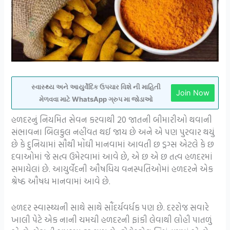
સ્વાસ્થ્ય અને આયુર્વેદિક ઉપચાર વિશે ની માહિતી
Join Now
મેળવવા માટે WhatsApp ગ્રુપ મા જોડાઓ
હળદરનું નિયમિત સેવન કરવાથી 20 જાતની બીમારીઓ થવાની
સંભાવના બિલકુલ નહીંવત થઈ જાય છે અને એ પણ પુરવાર થયું
છે કે દુનિયામાં સૌથી મોંઘી માનવામાં આવતી છ ડ્રગ્સ એટલે કે છ
દવાઓમાં જે સત્વ ઉમેરવામાં આવે છે, એ છ એ છ તત્વ હળદરમાં
સમાયેલાં છે. આયુર્વેદની ઔષધિય વનસ્પતિઓમાં હળદરને એક
શ્રેષ્ઠ ઔષધ માનવામાં આવે છે.
હળદર સ્વાસ્થ્યની સાથે સાથે સૌંદર્યવર્ધક પણ છે. દરરોજ સવારે
ખાલી પેટે એક નાની ચમચી હળદરની ફાંકી લેવાથી લોહી પાતળું