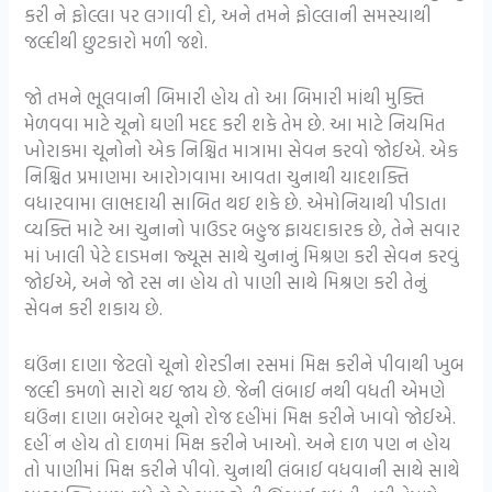
કરી ને ફોલ્લા પર લગાવી દો, અને તમને ફોલ્લાની સમસ્યાથી
જલ્દીથી છુટકારો મળી જશે.
જો તમને ભૂલવાની બિમારી હોય તો આ બિમારી માંથી મુક્તિ
મેળવવા માટે ચૂનો ઘણી મદદ કરી શકે તેમ છે. આ માટે નિયમિત
ખોરાકમા ચૂનોનો એક નિશ્ચિત માત્રામા સેવન કરવો જોઈએ. એક
નિશ્ચિત પ્રમાણમા આરોગવામા આવતા ચુનાથી યાદશક્તિ
વધારવામા લાભદાયી સાબિત થઇ શકે છે. એમોનિયાથી પીડાતા
વ્યક્તિ માટે આ ચુનાનો પાઉડર બહુજ ફાયદાકારક છે, તેને સવાર
માં ખાલી પેટે દાડમના જ્યૂસ સાથે ચુનાનું મિશ્રણ કરી સેવન કરવું
જોઈએ, અને જો રસ ના હોય તો પાણી સાથે મિશ્રણ કરી તેનું
સેવન કરી શકાય છે.
ઘઉંના દાણા જેટલો ચૂનો શેરડીના રસમાં મિક્ષ કરીને પીવાથી ખુબ
જલ્દી કમળો સારો થઇ જાય છે. જેની લંબાઈ નથી વધતી એમણે
ઘઉંના દાણા બરોબર ચૂનો રોજ દહીંમાં મિક્ષ કરીને ખાવો જોઈએ.
દહીં ન હોય તો દાળમાં મિક્ષ કરીને ખાઓ. અને દાળ પણ ન હોય
તો પાણીમાં મિક્ષ કરીને પીવો. ચુનાથી લંબાઈ વધવાની સાથે સાથે