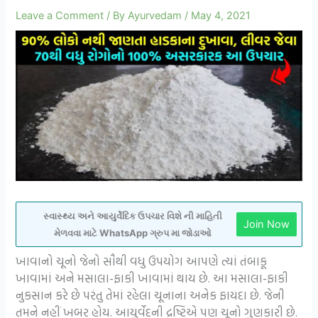
Leave a Comment
/ By
Ayurvedam
/
May 4, 2021
સ્વાસ્થ્ય અને આયુર્વેદિક ઉપચાર વિશે ની માહિતી
Join Now
મેળવવા માટે WhatsApp ગ્રુપ મા જોડાઓ
ખાવાનો ચૂનો જેનો સૌથી વધુ ઉપયોગ આપણે ત્યાં તંબાકૂ
ખાવામાં અને મસાલા-ફાકી ખાવામાં થાય છે. આ મસાલા-ફાકી
નુકસાન કરે છે પરંતુ તેમાં રહેલા ચૂનાના અનેક ફાયદા છે. જેની
તમને નહીં ખબર હોય. આયુર્વેદની દ્રષ્ટિએ પણ ચૂનો ગુણકારી છે.