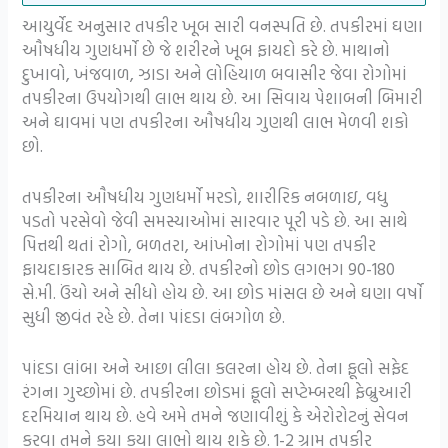
આયુર્વેદ અનુસાર તપકીર ખૂબ સારી વનસ્પતિ છે. તપકીરમાં ઘણા
ઔષધીય ગુણધર્મો છે જે શરીરને ખૂબ ફાયદો કરે છે. માથાનો
દુખાવો, ખંજવાળ, ઝાડા અને લોહિયાળ બવાસીર જેવા રોગોમાં
તપકીરના ઉપયોગથી લાભ થાય છે. આ સિવાય પેશાબની બિમારી
અને ઘાવમાં પણ તપકીરના ઔષધીય ગુણથી લાભ મેળવી શકો
છો.
તપકીરના ઔષધીય ગુણધર્મો મરડો, શારીરિક નબળાઇ, વધુ
પડતો પરસેવો જેવી સમસ્યાઓમાં સારવાર પૂરી પડે છે. આ સાથે
પિત્તથી થતાં રોગો, બળતરા, આંખોના રોગોમાં પણ તપકીર
ફાયદાકારક સાબિત થાય છે. તપકીરનો છોડ લગભગ 90-180
સે.મી. ઉંચો અને સીધો હોય છે. આ છોડ માંસલ છે અને ઘણા વર્ષો
સુધી જીવંત રહે છે. તેના પાંદડા લંબગોળ છે.
પાંદડા લાંબા અને આછા લીલા કલરના હોય છે. તેના ફૂલો સફેદ
રંગના ગુચ્છોમાં છે. તપકીરના છોડમાં ફૂલો સપ્ટેમ્બરથી ફેબ્રુઆરી
દરમિયાન થાય છે. હવે અમે તમને જણાવીશું કે એરોરોટનું સેવન
કરવા તમને કયા કયા લાભો થાય શકે છે. 1-2 ગ્રામ તપકીર