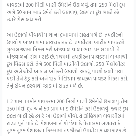
પાવડરમાં 200 મિલી પાણી ઉમેરીને ઉકાળવું. તેમાં 250 મિલી દૂધ
અને 50 ગ્રામ ખાંડ ઉમેરી ફરી ઉકાળવું. ઉકળતા દૂધ બાકી રહે
ત્યારે ગેસ બંધ કરો.
આ ઉકાળો પીવાથી માથાના દુખાવામાં રાહત મળે છે. તપકીરનો
ઉપયોગ ખંજવાળમાં ફાયદાકારક છે. તપકીરના બારીક પાવડરને
ગુલાબજળમાં મિક્સ કરી ખંજવાળ વાળા ભાગ પર લગાવો. તે
ખંજવાળનો રોગ મટાડે છે. 1 ચમચી તપકીરના પાવડરમાં બે ચમચી
દૂધ મિક્સ કરો. તેને 500 મિલી પાણીથી ઉકાળો. 250 મિલીલીટર
દૂધ અને થોડી ખાંડ નાખી ફરી ઉકાળો. અડધું પાણી બળી ગયા
પછી તેને ઠંડુ કરો અને 125 મિલિગ્રામ જાયફળ પાવડર મિક્સ કરો.
તેનું સેવન કરવાથી ઝાડામાં રાહત મળે છે.
1-2 ગ્રામ તપકીર પાવડરમાં 200 મિલી પાણી ઉમેરીને ઉકાળવું. તેમાં
250 મિલી દૂધ અને 50 ગ્રામ ખાંડ ઉમેરીને ફરી ઉકાળવું. જ્યારે દૂધ
ફક્ત બાકી રહે ત્યારે આ ઉકાળો પીવો. તે લોહિયાળ બવાસીરમાં
રાહત પૂરી પાડે છે. પેશાબમાં રોગો જેવા કે પેશાબમાં બળતરા કે
તૂટક તૂટક પેશાબના કિસ્સામાં તપકીરનો ઉપયોગ ફાયદાકારક છે.