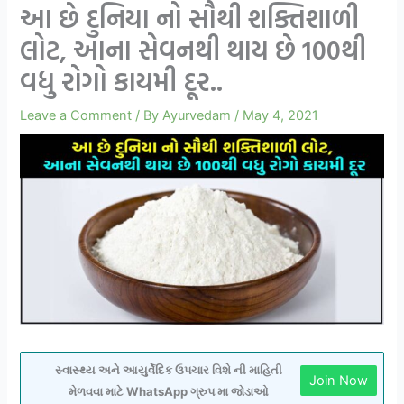
આ છે દુનિયા નો સૌથી શક્તિશાળી
લોટ, આના સેવનથી થાય છે 100થી
વધુ રોગો કાયમી દૂર..
Leave a Comment
/ By
Ayurvedam
/
May 4, 2021
સ્વાસ્થ્ય અને આયુર્વેદિક ઉપચાર વિશે ની માહિતી
Join Now
મેળવવા માટે WhatsApp ગ્રુપ મા જોડાઓ