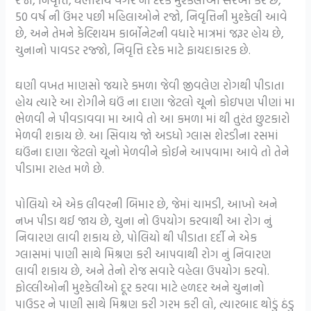
50 વર્ષ ની ઉંમર પછી મહિલાઓને રજો, નિવૃત્તિની મુશ્કેલી આવે
છે, અને તેમને કેલ્શિયમ કાર્બોનેટની વધારે માત્રમાં જરૂર હોય છે,
ચુનાનો પાવડર રજ્જો, નિવૃત્તિ દરેક માટે ફાયદાકારક છે.
ઘણી વખત માણસો જયારે કમળા જેવી જીવલેણ રોગથી પીડાતા
હોય ત્યારે આ રોગીને ઘઉં ના દાણા જેટલો ચૂનો કોઇપણ પીણાં મા
ભેળવી ને પીવડાવવા મા આવે તો આ કમળા માં થી તુરંત છુટકારો
મેળવી શકાય છે. આ સિવાય જો અડધો ગ્લાસ શેરડીના રસમાં
ઘઉંના દાણા જેટલો ચૂનો મેળવીને કોઈને આપવામા આવે તો તેને
પીડામા રાહત મળે છે.
પોલિયો એ એક લીવરની બિમાર છે, જેમાં ચામડી, આખો અને
નખ પીડા થઈ જાય છે, ચુના નો ઉપયોગ કરવાથી આ રોગ નું
નિવારણ લાવી શકાય છે, પોલિયો થી પીડાતા દર્દી ને એક
ગ્લાસમાં પાણી સાથે મિશ્રણ કરી આપવાથી રોગ નું નિવારણ
લાવી શકાય છે, અને તેનો રોજ સવારે વહેલા ઉપયોગ કરવો.
ફોલ્લીઓની મુશ્કેલીઓ દૂર કરવા માટે હળદર અને ચુનાનો
પાઉડર ને પાણી સાથે મિશ્રણ કરી ગરમ કરી લો, ત્યારબાદ થોડું ઠંડુ