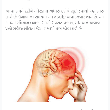
આવા સમયે દર્દીને ઓરડામાં અંધારું કરીને સૂઈ જવાથી પણ સારું
લાગે છે. ઉનાળાના સમયમાં આ તકલીફ અવારનવાર થાય છે. આ
સમય દરમિયાન ઉબકા, ઉલટી ઉપરાંત પ્રકાશ, ગંધ અને અવાજ
પ્રત્યે સંવેદનશીલતા જેવાં લક્ષણો પણ જોવા મળે છે.