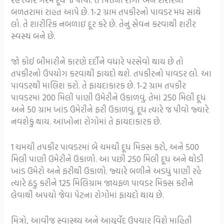
બળતરામાં રાહત આપે છે. 1-2 ગ્રામ તપકીરનો પાવડર મધ સાથે
લો. તે શારીરિક નબળાઇ દૂર કરે છે. તેનું સેવન કરવાથી શરીર
સ્વસ્થ બને છે.
જો કોઈ બીમારીને કારણે દર્દીને વધારે પરસેવો થાય છે તો
તપકીરનો ઉપયોગ કરવાથી ફાયદો થશે. તપકીરનો પાવડર લો. આ
પાવડરથી માલિશ કરો. તે ફાયદાકારક છે. 1-2 ગ્રામ તપકીર
પાવડરમાં 200 મિલી પાણી ઉમેરીને ઉકાળવું. તેમાં 250 મિલી દૂધ
અને 50 ગ્રામ ખાંડ ઉમેરીને ફરી ઉકાળવું. દૂધ ત્યારે જ પીવો જ્યારે
નવશેકું થાય. આંખોના રોગોમાં તે ફાયદાકારક છે.
1 ચમચી તપકીર પાવડરમાં બે ચમચી દૂધ મિક્સ કરો, અને 500
મિલી પાણી ઉમેરીને ઉકાળો. આ પછી 250 મિલી દૂધ અને થોડી
ખાંડ ઉમેરો અને ફરીથી ઉકાળો. જ્યારે બળીને અડધું પાણી રહે
ત્યારે ઠંડુ કરીને 125 મિલિગ્રામ જાયફળ પાવડર મિક્સ કરીને
લેવાથી અપચો જેવા પેટના રોગોમાં ફાયદો થાય છે.
મિત્રો, આવીજ સ્વાસ્થ્ય અને આયુર્વેદ ઉપચાર વિશે માહિતી