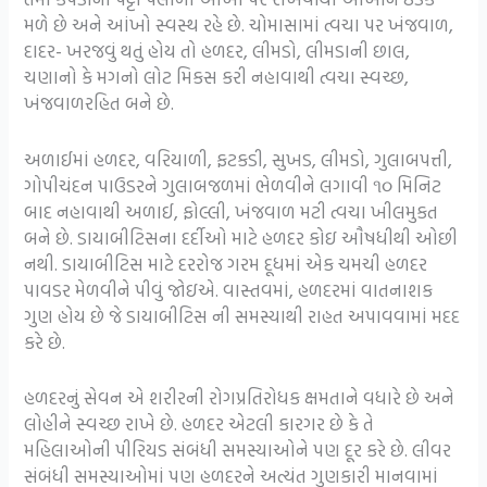
મળે છે અને આંખો સ્વસ્થ રહે છે. ચોમાસામાં ત્વચા પર ખંજવાળ,
દાદર- ખરજવું થતું હોય તો હળદર, લીમડો, લીમડાની છાલ,
ચણાનો કે મગનો લોટ મિકસ કરી નહાવાથી ત્વચા સ્વચ્છ,
ખંજવાળરહિત બને છે.
અળાઈમાં હળદર, વરિયાળી, ફટકડી, સુખડ, લીમડો, ગુલાબપત્તી,
ગોપીચંદન પાઉડરને ગુલાબજળમાં ભેળવીને લગાવી ૧૦ મિનિટ
બાદ નહાવાથી અળાઈ, ફોલ્લી, ખંજવાળ મટી ત્વચા ખીલમુકત
બને છે. ડાયાબીટિસના દર્દીઓ માટે હળદર કોઇ ઔષધીથી ઓછી
નથી. ડાયાબીટિસ માટે દરરોજ ગરમ દૂધમાં એક ચમચી હળદર
પાવડર મેળવીને પીવું જોઇએ. વાસ્તવમાં, હળદરમાં વાતનાશક
ગુણ હોય છે જે ડાયાબીટિસ ની સમસ્યાથી રાહત અપાવવામાં મદદ
કરે છે.
હળદરનું સેવન એ શરીરની રોગપ્રતિરોધક ક્ષમતાને વધારે છે અને
લોહીને સ્વચ્છ રાખે છે. હળદર એટલી કારગર છે કે તે
મહિલાઓની પીરિયડ સંબંધી સમસ્યાઓને પણ દૂર કરે છે. લીવર
સંબંધી સમસ્યાઓમાં પણ હળદરને અત્યંત ગુણકારી માનવામાં