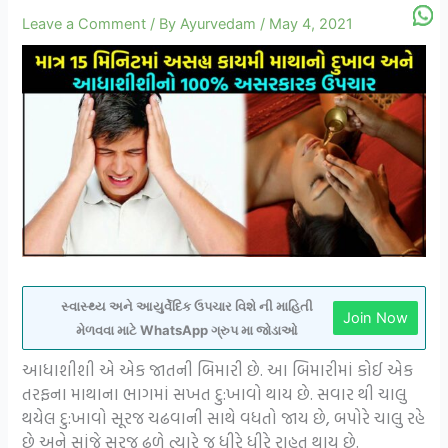
Leave a Comment
/ By
Ayurvedam
/
May 4, 2021
સ્વાસ્થ્ય અને આયુર્વેદિક ઉપચાર વિશે ની માહિતી
Join Now
મેળવવા માટે WhatsApp ગ્રુપ મા જોડાઓ
આધાશીશી એ એક જાતની બિમારી છે. આ બિમારીમાં કોઈ એક
તરફના માથાના ભાગમાં સખત દુ:ખાવો થાય છે. સવાર થી ચાલુ
થયેલ દુ:ખાવો સૂરજ ચઢવાની સાથે વધતો જાય છે, બપોરે ચાલુ રહે
છે અને સાંજે સૂરજ ઢળે ત્યારે જ ધીરે ધીરે રાહત થાય છે.