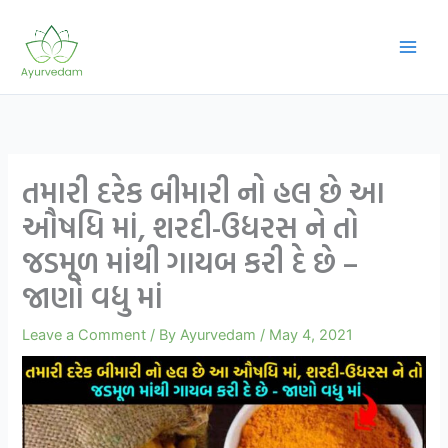
Skip
to
content
તમારી દરેક બીમારી નો હલ છે આ
ઔષધિ માં, શરદી-ઉધરસ ને તો
જડમૂળ માંથી ગાયબ કરી દે છે –
જાણો વધુ માં
Leave a Comment
/ By
Ayurvedam
/
May 4, 2021