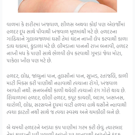
વાળમાં કે શરીરમાં ખંજવાળ, શીળસ અથવા કોઈ પણ એલર્જીમાં
હળદર દૂધ સાથે પીવાથી ખંજવાળ મૂળમાંથી મટે છે. હળદરના
ગાંઠિયાને ગુલાબજળમાં ઘસી તેમાં ચંદન નાખી લેપ કરવાથી કાળા
ડાઘ ચકામાં, કુંડાળાં મટે છે. લીમડાના પાનની રાખ બનાવી, હળદર
નાખી મધ કે પાણી સાથે ભેળવી લેપ કરવાથી ગુમડાં જેવા મોટા,
પાકેલા ખીલ પણ મટે છે.
હળદર, લોધ્ર, જાંબુનાં પાન, તુલસીનાં પાન, સુખડ, રતાંજલિ, કાળી
માટી મિકસ કરી પાણીથી નહાવાથી ત્વચાના રોગો, ખંજવાળ
આવતી નથી. સનબર્નથી કાળી થયેલી ત્વચાનો રંગ ગોરો થાય છે.
શિયાળામાં હળદર, લીલી હળદર, કપૂર કાચલી, બદામ, ખસખસ,
ચારોળી, લોધ્ર, સરસવને દૂધમાં વાટી હળવા હાથે ઘસીને ન્હાવાથી
ત્વચા ફાટતી નથી સાથે જ ત્વચા સ્વસ્થ અને ચમકીલી બને છે.
બે ચમચી હળદરને અડધા કપ પાણીમાં ગરમ કરી લેવું. ત્યારબાદ
તેમાં કપડાની પટ્ટી પલાળી આંખો પર રાખવાથી આંખોને ઠંડક