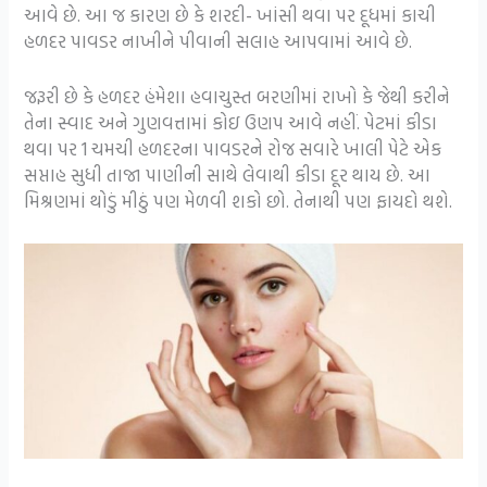
આવે છે. આ જ કારણ છે કે શરદી- ખાંસી થવા પર દૂધમાં કાચી
હળદર પાવડર નાખીને પીવાની સલાહ આપવામાં આવે છે.
જરૂરી છે કે હળદર હંમેશા હવાચુસ્ત બરણીમાં રાખો કે જેથી કરીને
તેના સ્વાદ અને ગુણવત્તામાં કોઇ ઉણપ આવે નહીં. પેટમાં કીડા
થવા પર 1 ચમચી હળદરના પાવડરને રોજ સવારે ખાલી પેટે એક
સપ્તાહ સુધી તાજા પાણીની સાથે લેવાથી કીડા દૂર થાય છે. આ
મિશ્રણમાં થોડું મીઠું પણ મેળવી શકો છો. તેનાથી પણ ફાયદો થશે.