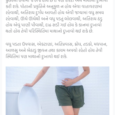
કુલરની હવામાં જે ભેજ હોય છે તે પણ શરદી અને માથાનો દુખાવો
કરી શકે. પોતાની પ્રકૃતિને અનુકૂળ ન હોય એવા વાતાવરણમાં
રહેવાથી, અતિશય દુર્ગંધ આવતી હોય એવી જગ્યામાં વધુ સમય
રહેવાથી, ઊંચે ઊંચેથી અને વધુ પડતું બોલવાથી, અતિશય ઠંડુ
હોય એવું પાણી પીવાથી, દાઢ સડી ગઈ હોય કે કાનમાં દુખાવો
થતો હોય તેવી પરિસ્થિતિમાં માથાનો દુખાવો થઈ શકે છે.
વધુ પડતા ઉપવાસ, એકટાણાં, અતિપ્રવાસ, ક્રોધ, તડકો, મદ્યપાન,
આળસુ અને બેઠાડુ જીવન તથા કાયમ અપચો રહેતો હોય તેવી
સ્થિતિમાં પણ માથાનો દુખાવો થઈ શકે.