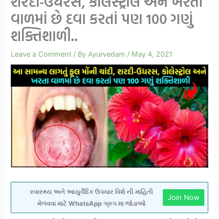
શરદી-ઉધરસ, કોલેસ્ટ્રોલ અને ખરતા
વાળમાં છે દવા કરતાં પણ 100 ગણું
શક્તિશાળી..
Leave a Comment
/ By
Ayurvedam
/
May 4, 2021
સ્વાસ્થ્ય અને આયુર્વેદિક ઉપચાર વિશે ની માહિતી
Join Now
મેળવવા માટે WhatsApp ગ્રુપ મા જોડાઓ