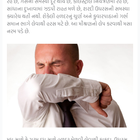
રહે છે, ગેસની સમસ્યા દૂર થાય છે, કોલેસ્ટ્રોલ નિયંત્રણમાં રહે છે,
સાંધાના દુખાવામાં ઝડપી રાહત મળે છે, શરદી ઉધરસની સમસ્યા
ક્યારેય થતી નથી. શેકેલી હળદરનું ચુર્ણ અને કુવારપાઠાનો ગર્ભ
સમાન ભાગે લેવાથી હરસ મટે છે. આ મીશ્રણનો લેપ કરવાથી મસા
નરમ પડે છે.
મધ સાથે કે ગરમ દૂધ સાથે હળદર મેળવી લેવાથી કાકડા, ઉધરસ,