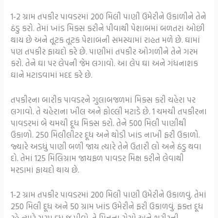
1-2 ગ્રામ તપકીર પાવડરમાં 200 મિલી પાણી ઉમેરીને ઉકાળીને તેને
ઠંડુ કરો. તેમાં ખાંડ મિક્સ કરીને પીવાથી પેશાબમાં બળતરા ઓછી
થાય છે અને તૂટક તૂટક પેશાબની સમસ્યામાં રાહત મળે છે. ઘામાં
પણ તપકીર ફાયદો કરે છે. પાણીમાં તપકીર ઓગળીને તેને ગરમ
કરો. તેને ઘા પર લેપની જેમ લગાવો. આ લેપ ઘા અને ગંધનાશક
ઘાને મટાડવામાં મદદ કરે છે.
તપકીરના બારીક પાવડરને ગુલાબજળમાં મિક્સ કરી ચહેરા પર
લગાવો. તે ચહેરાના ખીલ અને ફોલ્લી મટાડે છે. 1 ચમચી તપકીરના
પાવડરમાં બે ચમચી દૂધ મિક્સ કરો. તેને 500 મિલી પાણીથી
ઉકાળો. 250 મિલીલીટર દૂધ અને થોડી ખાંડ નાખી ફરી ઉકાળો.
જ્યારે અડધું પાણી બળી જાય ત્યારે તેને ઉતારી લો અને ઠંડુ થવા
દો. તેમાં 125 મિલિગ્રામ જાયફળ પાવડર મિક્ષ કરીને લેવાથી
મરડામાં ફાયદો થાય છે.
1-2 ગ્રામ તપકીર પાવડરમાં 200 મિલી પાણી ઉમેરીને ઉકાળવું. તેમાં
250 મિલી દૂધ અને 50 ગ્રામ ખાંડ ઉમેરીને ફરી ઉકાળવું. ફક્ત દૂધ
રહે ત્યારે ગરમ દૂધ જ પીવો. તે પિત્તના રોગો અને શરીરની