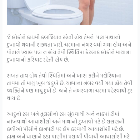
જે લોકોને કાયમી કબજિયાત રહેતી હોય તેમને પણ માથાનો
દુખાવો થવાની શક્યતા ખરી. ચશ્માના નંબર વધી ગયા હોય અને
પોતાને ખ્યાલ પણ ન હોય તેવી સ્થિતિમાં કેટલાક લોકોને માથાના
દુખાવાની ફરિયાદ રહેતી હોય છે.
સખત તાવ હોય તેવી સ્થિતિમાં અને ખાસ કરીને મલેરિયાના
તાવમાં તો માથું ખૂબ જ દુખે છે. ચશ્માના નંબર વધી ગયા હોય તેવી
વ્યક્તિને પણ માથું દુખે છે. અને તે નંબરવાળા ચશ્મા પહેરવાથી દૂર
થાય છે.
આદુનો રસ અને તુલસીનો રસ સૂંઘવાથી અને નાકમાં ટીપાં
નાંખવાથી આધાશીશી અને માથાનો દુઃખાવો મટે છે.લસણની
કળીઓ પીસીને કાનપટી પર લેપ કરવાથી આધાશીશી મટે છે.
દ્રાક્ષ અને ધાણાને ઠંડા પાણીમાં પલાળી પીવાથી આધાશીશી મટે