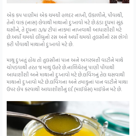
એક કપ પાણીમાં એક ચમચી હળદર નાખી, ઉકાળીને, પીવાથી,
તેનો વાક (નાસ) લેવાથી માથાનો દુઃખાવો મટે છે.ઠંડા દૂધમાં સૂંઠ
ઘસીને, તે દૂધના ૩/૪ ટીપાં નાકમાં નાખવાથી આધાશીશી મટે
છે.અર્ધો ચમચો લીંબુનો રસ અને અર્ધો ચમચો તુલસીનો રસ ભેગો
કરી પીવાથી માથાનો દુઃખાવો મટે છે.
માથુ દુઃખતું હોય તો તુલસીનાં પાન અને અગરબત્તી વાટીને માથે
ચોપડવાથી તરત જ માથું ઉતરે છે.નાળિયેરનું પાણી પીવાથી
આધાશીશી અને માથાનો દુઃખાવો મટે છે.લવિંગનું તેલ ઘસવાથી
માથાનો દુઃખાવો મટે છે.લવિંગના અને તમાકુનાં પાન વાટીને માથા
ઉપર લેપ કરવાથી આધાશીશીનું દર્દ (માઈગ્રેસ) માઈગ્રેન મટે છે.