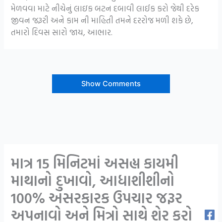
મેળવવા માટે નીચેનું લાઇક બટન દબાવી લાઈક કરો જેથી દરેક
જીવન જરૂરી અને કામ ની માહિતી તમને દરરોજ મળી શકે છે,
તમારો દિવસ સારો જાય, આભાર.
Show Comments
માત્ર 15 મિનિટમાં અસહ્ય કાયમી
માથાનો દુખાવો, આધાશીશીનો
100% અસરકારક ઉપચાર જરૂર
અપનાવો અને મિત્રો સાથે શેર કરો