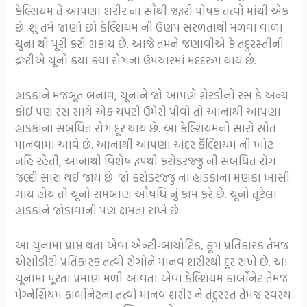
કેલ્શિયમ તે આપણા શરીર ના સૌથી જરૂરી પોષક તત્વો માંથી એક
છે. શું તમે જાણો છો કેલ્શિયમ ની ઉણપ સરળતાથી મળવા વાળા
ચુના થી પૂરી કરી શકાય છે. આજે તમને જણાવીએ કે તંદુરસ્તીની
દ્રષ્ટીએ ચૂનો ક્યા ક્યા રોગના ઉપચારમાં મદદરુપ થાય છે.
હાડકાંને મજબૂત બનાવ, ચૂનાને જો આપણે શેરડીનો રસ કે અન્ય
કોઈ પણ રસ સાથે એક ચપટી ઉમેરી પીવો તો આનાથી આપણા
હાડકાના સબંધિત રોગ દૂર થાય છે. આ કેલ્શિયમનો સારો સ્રોત
માનવામાં આવે છે. આનાથી આપણા અંદર કૅલ્શિયમ ની ખોટ
નહિ રહેતી, આનાથી વિશેષ રૂપથી કરોડરજ્જુ ની સબંધિત રોગ
જલ્દી સારા થઈ જાય છે. જો કરોડરજ્જુ ના હાડકાના મણકા ખાસી
ગાય હોય તો ચૂનો રામબાણ ઔષધિ નું કામ કરે છે. ચૂનો તૂટેલા
હાડકાંને જોડાવાની પણ ક્ષમતા રાખે છે.
આ ચુનામા પ્રાપ્ત થતા એવા એન્ટી-બાયોટિક, ફૂગ પ્રતિકારક તેમજ
એસીડીટી પ્રતિકારક તત્વો રોગોને માનવ શરીરથી દૂર રાખે છે. આ
ચૂનામા પૂરતા પ્રમાણ મળી આવતા એવા કેલ્શિયમ કાર્બોનેટ તેમજ
મેગ્નેશિયમ કાર્બોનેટના તત્વો માનવ શરીર ને તંદુરસ્ત તેમજ સ્વસ્થ