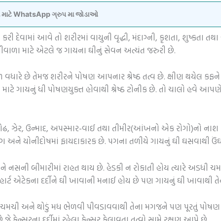
વવા માટે WhatsApp ગ્રુપ મા જોડાઓ
ી દેવામાં આવે તો શરીરમાં વાયુની વૃદ્ધી, મંદાગ્ની, કૃશતા, શુષ્કતા ત
કૃતીવાળા માટે એટલે જ ગાયના ઘીનું સેવન અત્યંત જરુરી છે.
ળ વધારે છે તેમજ શરીરને પોષણ આપનાર શ્રેષ્ઠ તત્વ છે. ક્ષીણ થયેલ કફને વધા
ોષ માટે ગાયનું ધી પોષણયુક્ત હોવાથી શ્રેષ્ઠ ટોનીક છે. તો ચાલો હવે
્છા, કોઢ, ઝેર, ઉન્માદ, અપસ્માર-વાઈ તથા તીમીર(આંખનો એક રોગો)નો નાશ કરે છ
દરોગ અને યોનીદોષમાં ફાયદાકારક છે. પગના તળીયે ગાયનું ઘી ઘસવાથી ઉં
 નસની બીમારીમાં રાહત થાય છે. હેડકી ન રોકાતી હોય ત્યારે અડધી ચમ
્ટ એટેકના દર્દીને ઘી ખાવાની મનાઈ હોય છે પણ ગાયનું ઘી ખાવાથી તેનુ
મચી અને થોડું મધ ભેળવી પીવડાવવાથી તેના મગજને પણ પૂરતું પોષણ 
ે જે કેન્સરના દર્દીમાં રહેલા કેન્સર ફેલાવતા તત્વો સામે રક્ષણ આપે છે.