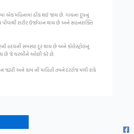
કોમા એક મહિનામાં ઠીક થઈ જાય છે. ગાયના દૂધનું
 દૂધ પીવાથી શરીર ઉર્જાવાન થાય છે અને સહનશક્તિ
ની હૃદયની સમસ્યા દૂર થાય છે અને કોલેસ્ટ્રોલનું
હોય છે જે ચરબીને ઓછી કરે છે.
ીવન જરૂરી અને કામ ની માહિતી તમને દરરોજ મળી શકે