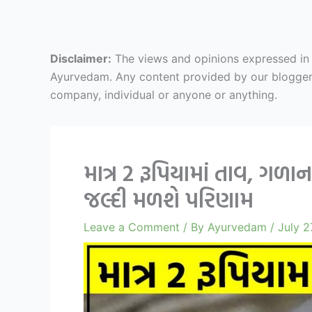
Disclaimer:
The views and opinions expressed in ar
Ayurvedam. Any content provided by our bloggers o
company, individual or anyone or anything.
માત્ર 2 રૂપિયામાં તાવ, ગળ
જલ્દી મળશે પરિણામ
Leave a Comment
/ By
Ayurvedam
/
July 2