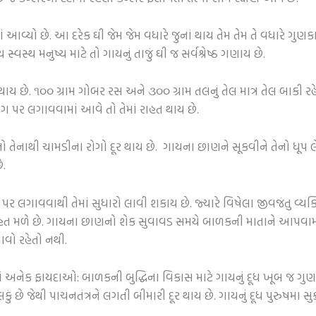
ં આવ્યો છે. આ દરેક ઘી જેમ જેમ વધારે જુનાં થાય તેમ તેમ તે વધારે ગુણકાર
સ્વસ્થ મનુષ્ય માટે તો ગાયનું તાજું ઘી જ સર્વશ્રેષ્ઠ ગણાય છે.
ે. ૧૦૦ ગ્રામ ગોબર રસ અને ૩૦૦ ગ્રામ તલનું તેલ માત્ર તેલ બાકી રહે ત્ય
ાગ પર લગાવવામાં આવે તો તેમાં રાહત થાય છે.
ાથી ચામડીના રોગો દૂર થાય છે. ગાયના છાણને સૂકવીને તેનો ધૂપ લેવાથી
ે.
ગાવવાથી તેમાં સુધારો લાવી શકાય છે. જ્યારે વિષેલા જીવજંતુ વ્યક્તિ
હત મળે છે. ગાયના છાણનો શેક સુવાવડ સમયે બાળકની માતાને આપવામા
વો રહેતો નથી.
ાં અનેક ફાયદાઓ: બાળકની બુદ્ધિના વિકાસ માટે ગાયનું દૂધ ખૂબ જ ગુણ
ું છે જેથી પાચનતંત્રને લગતી બીમારી દૂર થાય છે. ગાયનું દૂધ પુરુષમા સ