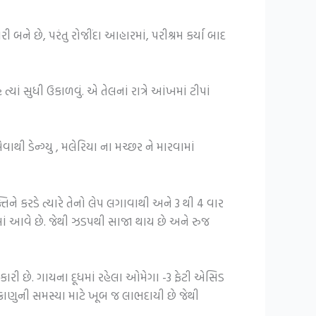
ી બને છે, પરંતુ રોજીંદા આહારમાં, પરીશ્રમ કર્યા બાદ
ાં સુધી ઉકાળવું. એ તેલનાં રાત્રે આંખમાં ટીપાં
 ડેન્ગ્યુ , મલેરિયા ના મચ્છર ને મારવામાં
ને કરડે ત્યારે તેનો લેપ લગાવાથી અને 3 થી 4 વાર
ં આવે છે. જેથી ઝડપથી સાજા થાય છે અને રુજ
કારી છે. ગાયના દૂધમાં રહેલા ઓમેગા -3 ફેટી એસિડ
ુક્રાણુની સમસ્યા માટે ખૂબ જ લાભદાયી છે જેથી