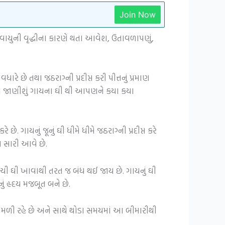
Join Now
થા વાયુની વૃદ્ધીના કારણે થતા આવેશ, ઉતાવળાપણું,
રે છે તથા જઠરાગ્ની પ્રદીપ્ત કરી પીત્તનું પ્રમાણ
 આપણે જાણીશું ગાયના ઘી થી આપણને કયા કયા
ે. ગાયનું જૂનું ઘી ધીમે ધીમે જઠરાગ્ની પ્રદીપ્ત કરે
ઘ સારી આવે છે.
ચી ઘી ખાવાથી તરત જ બંધ થઈ જાય છે. ગાયનું ઘી
ં હૃદય મજબૂત બને છે.
મળી રહે છે અને સાથે થોડા સમયમાં આ બીમારીથી