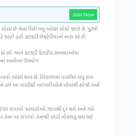
Join Now
રહેલા છે જેના વિશે બહુ ઓછા લોકો જાણે છે. પુરૂષો
 કરતી હતી. ફટકડી બેક્ટેરિયાનો નાશ કરે છે.
ી શકો છો. આમ ફટકડી કેટલીક સમસ્યાઓમાં
 તેના અનોખા ઉપયોગ
આવવો ઓછો થાય છે. શિયાળામાં પાણીમાં વધુ કામ
ો અને હવે આ પાણીથી આંગળીઓને ધોવાથી સોજો અને
્ચરાઈઝર લગાવો. કરચલીઓ ઝડપથી દૂર થશે અને ગ્લો
ર તેના પર લગાવો. તેનાથી લોહી નીકળતું બંધ થઈ