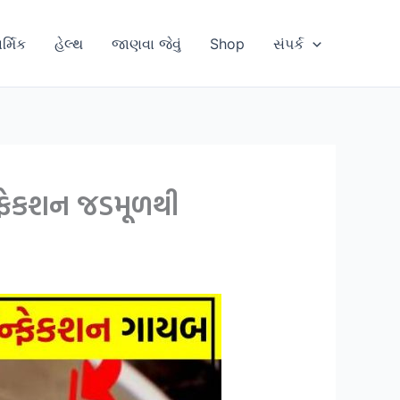
ાર્મિક
હેલ્થ
જાણવા જેવું
Shop
સંપર્ક
ન્ફેકશન જડમૂળથી