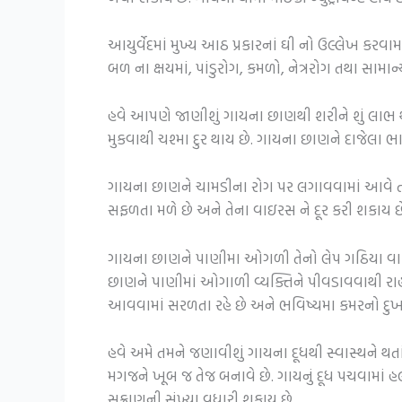
આયુર્વેદમાં મુખ્ય આઠ પ્રકારનાં ઘી નો ઉલ્લેખ કરવામા
બળ ના ક્ષયમાં, પાંડુરોગ, કમળો, નેત્રરોગ તથા સામાન્ય 
હવે આપણે જાણીશું ગાયના છાણથી શરીને શું લાભ થાય છ
મુકવાથી ચશ્મા દુર થાય છે. ગાયના છાણને દાજેલા ભ
ગાયના છાણને ચામડીના રોગ પર લગાવવામાં આવે તો તેન
સફળતા મળે છે અને તેના વાઇરસ ને દૂર કરી શકાય છ
ગાયના છાણને પાણીમા ઓગળી તેનો લેપ ગઠિયા વા પર લ
છાણને પાણીમાં ઓગાળી વ્યક્તિને પીવડાવવાથી રા
આવવામાં સરળતા રહે છે અને ભવિષ્યમા કમરનો દુખા
હવે અમે તમને જણાવીશું ગાયના દૂધથી સ્વાસ્થને થત
મગજને ખૂબ જ તેજ બનાવે છે. ગાયનું દૂધ પચવામાં હલક
સુક્રાણુની સંખ્યા વધારી શકાય છે.