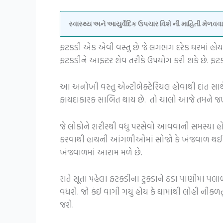
સ્વાસ્થ્ય અને આયુર્વેદિક ઉપચાર વિશે ની માહિતી મેળ
ફટકડી એક એવી વસ્તુ છે જે લગભગ દરેક ઘરમાં હોય જ
ફટકડીને આફ્ટર શેવ તરીકે ઉપયોગ કરી શકે છે. ફટકડ
આ અનોખી વસ્તુ એન્ટીબેક્ટેરિયલ હોવાથી દાંત સા
ફાયદાકારક સાબિત થાય છે. તો ચાલો આજે તમને 
જે લોકોને શરીરથી વધુ પરસેવો આવવાની સમસ્યા હ
કરવાથી હાથની આંગળીઓમાં સોજો કે ખંજવાળ થઈ જ
ખંજવાળમાં આરામ મળે છે.
રાતે સૂતા પહેલાં ફટકડીના ટુકડાને ઠંડા પાણીમાં 
વધશે. જો કંઈ વાગી ગયું હોય કે ઘામાંથી લોહી નીક
જશે.