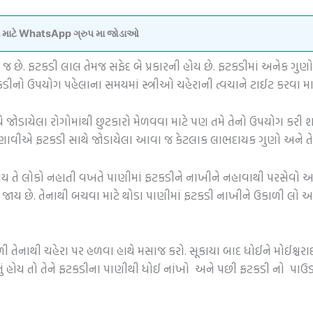
વવા માટે WhatsApp ગ્રુપ મા જોડાઓ
 છે. ફટકડી લાલ તેમજ સફેદ બે પ્રકારની હોય છે. ફટકડીમાં અનેક ગુણો 
ીનો ઉપયોગ પહેલાના સમયમાં સ્ત્રીઓ ચહેરાની ત્વચાને ટાઈટ કરવા માટે
થે જોડાયેલા રોગોમાંથી છુટકારો મેળવવા માટે પણ તમે તેનો ઉપયોગ કર
જણાવીએ ફટકડી સાથે જોડાયેલા આવા જ કેટલાક લાભદાયક ગુણો અને
ોય તે લોકો નહાતી વખતે પાણીમાં ફટકડીને નાખીને નહાવાથી પરસેવો 
ાય છે. તેનાથી બચવા માટે થોડા પાણીમાં ફટકડી નાખીને ઉકાળી લ
પલાળી તેનાથી ચહેરા પર હળવા હાથે મસાજ કરો. સૂકાયા બાદ ધોઈને મોઈશ
ળતું હોય તો તેને ફટકડીના પાણીથી ધોઈ નાંખો અને પછી ફટકડી નો પાઉડ