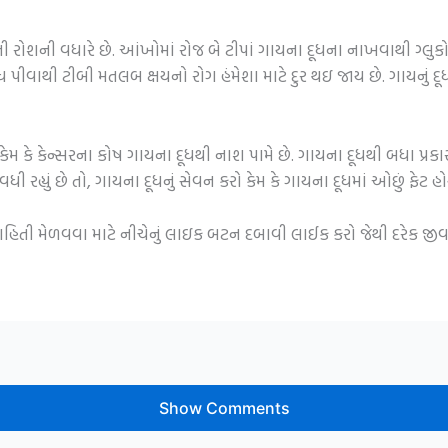
ખોની રોશની વધારે છે. આંખોમાં રોજ બે ટીપાં ગાયના દૂધના નાખવાથી ગ્લુ
ૂધ પીવાથી ટીબી મતલબ ક્ષયનો રોગ હંમેશા માટે દુર થઇ જાય છે. ગાયનું
 કેમ કે કેન્સરના કોષ ગાયના દૂધથી નાશ પામે છે. ગાયના દૂધથી બધા પ્રકાર
વધી રહ્યું છે તો, ગાયના દૂધનું સેવન કરો કેમ કે ગાયના દૂધમાં ઓછું ફેટ 
 માહિતી મેળવવા માટે નીચેનું લાઇક બટન દબાવી લાઈક કરો જેથી દરેક જ
Show Comments