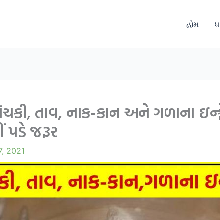
હોમ
ધ
 આંચકી, તાવ, નાક-કાન અને ગળાના ઇ
 પડે જરૂર
7, 2021