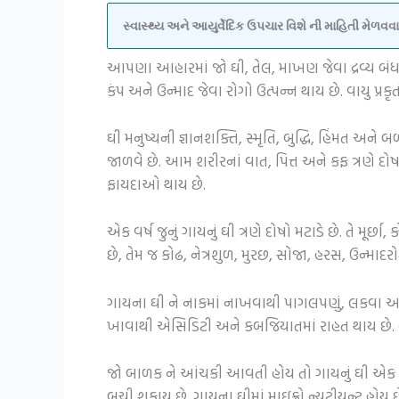
સ્વાસ્થ્ય અને આયુર્વેદિક ઉપચાર વિશે ની માહિતી મેળ
આપણા આહારમાં જો ઘી, તેલ, માખણ જેવા દ્રવ્ય બંધ કર
કંપ અને ઉન્માદ જેવા રોગો ઉત્પન્ન થાય છે. વાયુ પ્ર
ઘી મનુષ્યની જ્ઞાનશક્તિ, સ્મૃતિ, બુદ્ધિ, હિંમત અને બ
જાળવે છે. આમ શરીરનાં વાત, પિત્ત અને કફ ત્રણે દ
ફાયદાઓ થાય છે.
એક વર્ષ જુનું ગાયનું ઘી ત્રણે દોષો મટાડે છે. તે મૂર
છે, તેમ જ કોઢ, નેત્રશુળ, મુરછ, સોજા, હરસ, ઉન્મા
ગાયના ઘી ને નાકમાં નાખવાથી પાગલપણું, લકવા અને
ખાવાથી એસિડિટી અને કબજિયાતમાં રાહત થાય છે. હાર
જો બાળક ને આંચકી આવતી હોય તો ગાયનું ઘી એક ચ
બચી શકાય છે. ગાયના ઘીમાં માઇક્રો ન્યુટ્રીયન્ટ હોય છ