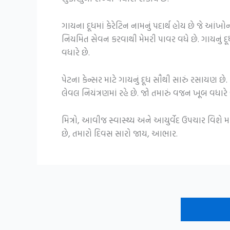
ગાયના દૂધમાં કેરેટિન નામનું પદાર્થ હોય છે જે આં
નિયમિત સેવન કરવાથી મેમરી પાવર વધે છે. ગાયનું દ
વધારે છે.
પેટના કેન્સર માટે ગાયનું દૂધ સૌથી સારું રસાયણ છે.
લેવલ નિયંત્રણમાં રહે છે. જો તમારું વજન ખૂબ વધારે 
મિત્રો, આવીજ સ્વાસ્થ્ય અને આયુર્વેદ ઉપચાર વિશે
છે, તમારો દિવસ સારો જાય, આભાર.