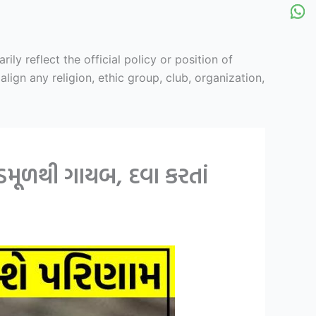
y reflect the official policy or position of
ign any religion, ethic group, club, organization,
 જડમૂળથી ગાયબ, દવા કરતાં