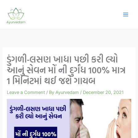
Skip
to
content
ડુંગળી-લસણ ખાધા પછી કરી લ્યો
આનું સેવન મોં ની દુર્ગંધ 100% માત્ર
1 મિનિટમાં થઈ જશે ગાયબ
Leave a Comment
/ By
Ayurvedam
/
December 20, 2021