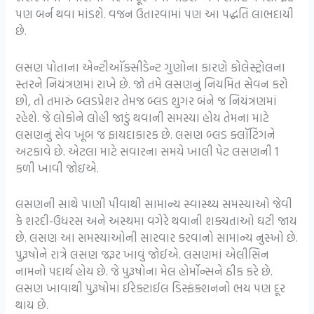
પણ બર્ન થવા માંડશે. વજન ઉતારવામાં પણ આ પદ્ધતિ લાભદાયી
છે.
લસણ પોતાના એન્ટીઑક્સીડેન્ટ ગુણોના કારણે કોલેસ્ટ્રોલના
સ્તરને નિયંત્રણમાં રાખે છે. જો તમે લસણનું નિયમિત સેવન કરો
છો, તો તમારું બ્લડપ્રેશર તેમજ બ્લડ શુગર બંને જ નિયંત્રણમાં
રહેશે. જે લોકોને લોહી જાડું થવાની સમસ્યા હોય તેમના માટે
લસણનું સેવ ખૂબ જ ફાયદાકારક છે. લસણ બ્લડ ક્લૉટિંગને
અટકાવે છે. એટલા માટે સવારના સમયે ખાલી પેટ લસણની 1
કળી ખાવી જોઇએ.
લસણની સાથે પાણી પીવાથી સામાન્ય સ્વાસ્થ્ય સમસ્યાઓ જેવી
કે શરદી-ઉધરસ અને અસ્થમા વગેરે થવાની શક્યતાઓ ઘટી જાય
છે. લસણ આ સમસ્યાઓની સારવાર કરવાનો સામાન્ય નુસ્ખો છે.
પુરૂષોને રાત્રે લસણ જરૂર ખાવું જોઈએ. લસણમાં એલીસિન
નામનો પદાર્થ હોય છે. જે પુરૂષોના મેલ હોર્મોન્સને ઠીક કરે છે.
લસણ ખાવાથી પુરૂષોમાં ઈરેક્ટાઈલ ડિસ્ફંક્શનનો ભય પણ દૂર
થાય છે.