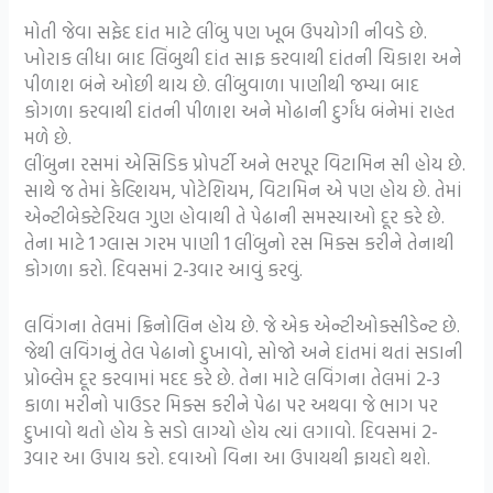
મોતી જેવા સફેદ દાંત માટે લીંબુ પણ ખૂબ ઉપયોગી નીવડે છે.
ખોરાક લીધા બાદ લિંબુથી દાંત સાફ કરવાથી દાંતની ચિકાશ અને
પીળાશ બંને ઓછી થાય છે. લીંબુવાળા પાણીથી જમ્યા બાદ
કોગળા કરવાથી દાંતની પીળાશ અને મોઢાની દુર્ગંધ બંનેમાં રાહત
મળે છે.
લીંબુના રસમાં એસિડિક પ્રોપર્ટી અને ભરપૂર વિટામિન સી હોય છે.
સાથે જ તેમાં કેલ્શિયમ, પોટેશિયમ, વિટામિન એ પણ હોય છે. તેમાં
એન્ટીબેક્ટેરિયલ ગુણ હોવાથી તે પેઢાની સમસ્યાઓ દૂર કરે છે.
તેના માટે 1 ગ્લાસ ગરમ પાણી 1 લીંબુનો રસ મિક્સ કરીને તેનાથી
કોગળા કરો. દિવસમાં 2-3વાર આવું કરવું.
લવિંગના તેલમાં ક્રિનોલિન હોય છે. જે એક એન્ટીઓક્સીડેન્ટ છે.
જેથી લવિંગનું તેલ પેઢાનો દુખાવો, સોજો અને દાંતમાં થતાં સડાની
પ્રોબ્લેમ દૂર કરવામાં મદદ કરે છે. તેના માટે લવિંગના તેલમાં 2-3
કાળા મરીનો પાઉડર મિક્સ કરીને પેઢા પર અથવા જે ભાગ પર
દુખાવો થતો હોય કે સડો લાગ્યો હોય ત્યાં લગાવો. દિવસમાં 2-
3વાર આ ઉપાય કરો. દવાઓ વિના આ ઉપાયથી ફાયદો થશે.