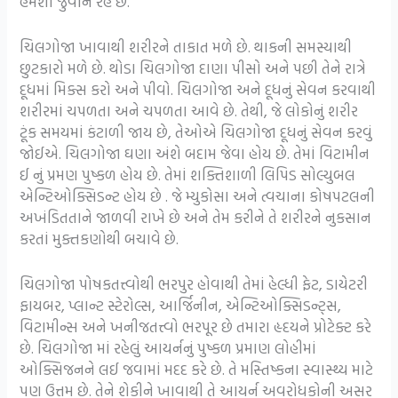
હંમેશાં જુવાન રહે છે.
ચિલગોજા ખાવાથી શરીરને તાકાત મળે છે. થાકની સમસ્યાથી
છુટકારો મળે છે. થોડા ચિલગોજા દાણા પીસો અને પછી તેને રાત્રે
દૂધમાં મિક્સ કરો અને પીવો. ચિલગોજા અને દૂધનું સેવન કરવાથી
શરીરમાં ચપળતા અને ચપળતા આવે છે. તેથી, જે લોકોનું શરીર
ટૂંક સમયમાં કંટાળી જાય છે, તેઓએ ચિલગોજા દૂધનું સેવન કરવું
જોઈએ. ચિલગોજા ઘણા અંશે બદામ જેવા હોય છે. તેમાં વિટામીન
ઈ નું પ્રમણ પુષ્કળ હોય છે. તેમાં શક્તિશાળી લિપિડ સોલ્યુબલ
એન્ટિઓક્સિડન્ટ હોય છે . જે મ્યુકોસા અને ત્વચાના કોષપટલની
અખંડિતતાને જાળવી રાખે છે અને તેમ કરીને તે શરીરને નુકસાન
કરતાં મુક્તકણોથી બચાવે છે.
ચિલગોજા પોષકતત્ત્વોથી ભરપુર હોવાથી તેમાં હેલ્ધી ફેટ, ડાયેટરી
ફાયબર, પ્લાન્ટ સ્ટેરોલ્સ, આર્જિનીન, એન્ટિઓક્સિડન્ટ્સ,
વિટામીન્સ અને ખનીજતત્ત્વો ભરપૂર છે તમારા હૃદયને પ્રોટેક્ટ કરે
છે. ચિલગોજા માં રહેલું આયર્નનું પુષ્કળ પ્રમાણ લોહીમાં
ઓક્સિજનને લઈ જવામાં મદદ કરે છે. તે મસ્તિષ્કના સ્વાસ્થ્ય માટે
પણ ઉત્તમ છે. તેને શેકીને ખાવાથી તે આયર્ન અવરોધકોની અસર