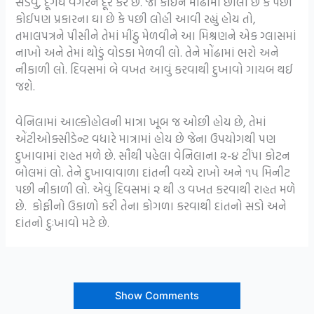
સડવું, દૂગંર્ધ વગેરેને દૂર કરે છે. જો કોઈને મોંઢામાં છાલા છે કે પછી
કોઈપણ પ્રકારના ઘા છે કે પછી લોહી આવી રહ્યું હોય તો,
તમાલપત્રને પીસીને તેમાં મીંઠુ મેળવીને આ મિશ્રણને એક ગ્લાસમાં
નાખો અને તેમાં થોડું વોડકા મેળવી લો. તેને મોંઢામાં ભરો અને
નીકાળી લો. દિવસમાં બે વખત આવું કરવાથી દુખાવો ગાયબ થઈ
જશે.
વેનિલામાં આલ્કોહોલની માત્રા ખૂબ જ ઓછી હોય છે, તેમાં
એંટીઓક્સીડેન્ટ વધારે માત્રામાં હોય છે જેના ઉપયોગથી પણ
દુખાવામાં રાહત મળે છે. સૌથી પહેલા વેનિલાના ૨-૪ ટીંપા કોટન
બોલમાં લો. તેને દુખાવાવાળા દાંતની વચ્ચે રાખો અને ૧૫ મિનીટ
પછી નીકાળી લો. એવું દિવસમાં ૨ થી ૩ વખત કરવાથી રાહત મળે
છે. કોફીનો ઉકાળો કરી તેના કોગળા કરવાથી દાંતનો સડો અને
દાંતનો દુઃખાવો મટે છે.
Show Comments