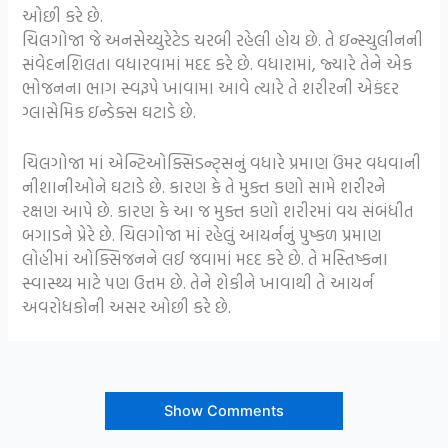
ઓછી કરે છે.
ચિલગોજા જે અનસેચ્યુરેટેડ ચરબી રહેલી હોય છે. તે ઇન્સ્યુલીનની
સંવેદનશિલતા વધારવામાં મદદ કરે છે. વધારામાં, જ્યારે તેને એક
ભોજનના ભાગ સ્વરૂપે ખાવામા આવે ત્યારે તે શરીરની એકંદર
ગ્લાસેમિક ઇન્ડેક્સ ઘટાડે છે.
ચિલગોજા માં એન્ટિઓક્સિડન્ટ્સનું વધારે પ્રમાણ ઉંમર વધવાની
નીશાનીઓને ઘટાડે છે. કારણ કે તે મુક્ત કણો સામે શરીરને
રક્ષણ આપે છે. કારણ કે આ જ મુક્ત કણો શરીરમાં વય સંબંધીત
બગાડને પ્રેરે છે. ચિલગોજા માં રહેલું આયર્નનું પુષ્કળ પ્રમાણ
લોહીમાં ઓક્સિજનને લઈ જવામાં મદદ કરે છે. તે મસ્તિષ્કના
સ્વાસ્થ્ય માટે પણ ઉત્તમ છે. તેને શેકીને ખાવાથી તે આયર્ન
અવરોધકોની અસર ઓછી કરે છે.
Show Comments