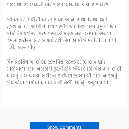
ગળવાથી સ્વાસ્થ્યની અનેક સમસ્યાઓથી બચી શકાય છે
હવે આપણે મેથીની ચા ના ફાયદાઓની સાથે તેનાથી થતાં
નુકશાન પણ જાણીશું તજા ગરમીવાળા તેમજ ગરમ પ્રકૃતિવાળા
લોકો તેમજ જેમને ગરમ વસ્તુઓ માફક નથી આવતી અથવા
જેમના શરીરમાં દાહ બળતી હશે એવા લોકોએ મેથીની ચા પીવી
નહીં, જયુસ પીવું.
પિત્ત પ્રકૃતિવાળા લોકો, રક્તપિત્ત, રક્તપ્રદર (લાલ પાણી)
લોહીવાળા મસા, નસકોરી ફૂટતી હોય એવા લોકો, પેશાબમાં લોહી
આવતું હોય અથવા શરીરના કોઈપણ ભાગમાંથી લોહી નીકળતું
હોય એવા લોકોએ આ ચા પીવી નહીં. મેથીનું જ્યુસ પીવો.
Show Comments