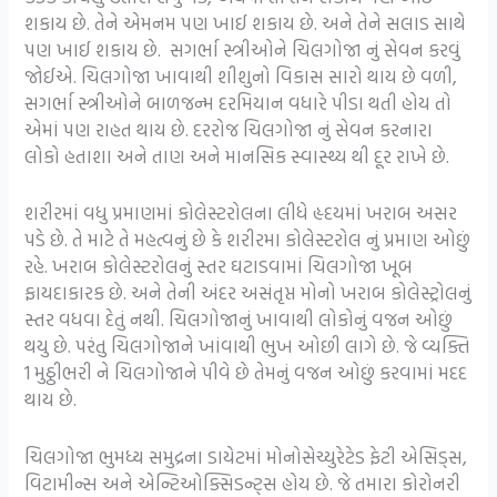
શકાય છે. તેને એમનમ પણ ખાઈ શકાય છે. અને તેને સલાડ સાથે
પણ ખાઈ શકાય છે. સગર્ભા સ્ત્રીઓને ચિલગોજા નું સેવન કરવું
જોઈએ. ચિલગોજા ખાવાથી શીશુનો વિકાસ સારો થાય છે વળી,
સગર્ભા સ્ત્રીઓને બાળજન્મ દરમિયાન વધારે પીડા થતી હોય તો
એમાં પણ રાહત થાય છે. દરરોજ ચિલગોજા નું સેવન કરનારા
લોકો હતાશા અને તાણ અને માનસિક સ્વાસ્થ્ય થી દૂર રાખે છે.
શરીરમાં વધુ પ્રમાણમાં કોલેસ્ટરોલના લીધે હૃદયમાં ખરાબ અસર
પડે છે. તે માટે તે મહત્વનું છે કે શરીરમા કોલેસ્ટરોલ નું પ્રમાણ ઓછું
રહે. ખરાબ કોલેસ્ટરોલનું સ્તર ઘટાડવામાં ચિલગોજા ખૂબ
ફાયદાકારક છે. અને તેની અંદર અસંતૃપ્ત મોનો ખરાબ કોલેસ્ટ્રોલનું
સ્તર વધવા દેતું નથી. ચિલગોજાનું ખાવાથી લોકોનું વજન ઓછું
થયુ છે. પરંતુ ચિલગોજાને ખાંવાથી ભુખ ઓછી લાગે છે. જે વ્યક્તિ
1 મુઠ્ઠીભરી ને ચિલગોજાને પીવે છે તેમનું વજન ઓછું કરવામાં મદદ
થાય છે.
ચિલગોજા ભુમધ્ય સમુદ્રના ડાયેટમાં મોનોસેચ્યુરેટેડ ફેટી એસિડ્સ,
વિટામીન્સ અને એન્ટિઓક્સિડન્ટ્સ હોય છે. જે તમારા કોરોનરી