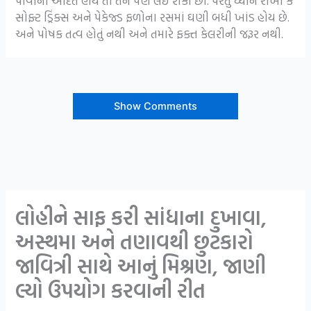
પીવાની આદત હોય તો તેને પણ લઇ શકો છો. પરંતુ ધ્યાન રાખો કે
સોફ્ટ ડ્રિંક્સ અને પેકેજ્ડ ફળોના રસમાં ઘણી બધી ખાંડ હોય છે.
અને પોષક તત્વ હોતું નથી અને તમારે ફક્ત કેલરીની જરૂર નથી.
Show Comments
લોહીને સાફ કરી સાંધાના દુખાવા,
અસ્થમા અને તણાવથી છુટકારો
જાવિત્રી સાથે આનું મિશ્રણ, જાણી
લ્યો ઉપયોગ કરવાની રીત