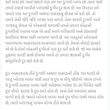
કરી શકો છો. અને જ્યારે પણ તમેં આ ડુંગળી ખાવ છો ત્યાર પછી
તમારે રાઇને ચાવીને ખાવાથી દુર્ગંધ દૂર થાય છે. આ ઉપરાંત તમે
જ્યારે પણ આ ડુંગળી અથવા લસણનું સેવન એ કરો છો. તો
તમારે તેની જોડે જોડે ગાજર પણ નાખો. તેના કારણે ડુંગળી અને
ગાજરનુ સેવન એ એકસાથે કરવાથી તમને તમારા મોઢાની
ડુંગળીની ખરાબ વાસ એ નહી આવે વરિયાળી અને ઈલાયચી
ઘણીવાર જમ્યા પછી ખાવામાં આવે છે. આ વસ્તુઓ ખોરાકને
પચાવવામાં અસરકારક માનવામાં આવે છે. તેમનો બેવડો ફાયદો
એ છે કે તેઓ મોઢાની દુર્ગંધને પણ દૂર કરી શકે છે. જો આ બંનેને
હુંફાળા પાણી સાથે લેવામાં આવે તો તમારા શ્વાસની દુર્ગંધ
સંપૂર્ણપણે દૂર થઈ શકે છે.
દૂધ અસરકારક રીતે ડુંગળી અથવા લસણની તીવ્ર ગંધ ઘટાડે છે.
પરંતુ ખોરાક ખાધા પછી તરત જ દૂધ ન પીવું જોઈએ. ધ્યાન રાખો
કે ડુંગળી-લસણ ખાધા પછી ઓછામાં ઓછા 15-20 મિનિટ પછી
દૂધ પીવો. કારણ કે દૂધ ભારે હોય છે. અને તેને પચવામાં સમય
લાગી શકે છે. જ્યારે ખોરાક ખાવા અને દૂધ પીવા વચ્ચે અંતર હોય
છે, ત્યારે ખોરાકનું પાચન યોગ્ય રીતે થાય છે.