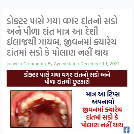
ડોક્ટર પાસે ગયા વગર દાંતનો સડો
અને પીળા દાંત માત્ર આ દેશી
ઈલાજથી ગાયબ, જીવનમાં ક્યારેય
દાંતમાં સડો કે પોલાણ નહીં થાય
Leave a Comment
/ By
Ayurvedam
/
December 19, 2021