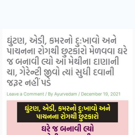
ઘુંટણ, એડી, કમરનો દુ:ખાવો અને
પાચનના રોગથી છુટકારો મેળવવા ઘરે
જ બનાવી લ્યો આ મેથીના દાણાની
ચા, ગેરેન્ટી જીવો ત્યાં સુધી દવાની
જરૂર નહીં પડે
Leave a Comment
/ By
Ayurvedam
/
December 19, 2021