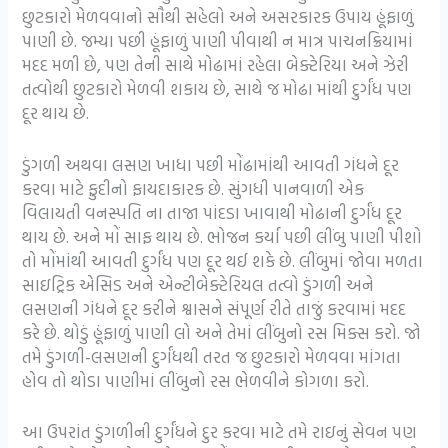
છુટકારો મેળવવાનો સૌથી સહેલો અને અસરકારક ઉપાય હૂંફાળું
પાણી છે. જમ્યા પછી હૂંફાળું પાણી પીવાથી ન માત્ર પાચનક્રિયામાં
મદદ મળી છે, પણ તેની સાથે મોઢામાં રહેલા બેક્ટેરિયા અને ઝેરી
તત્વોથી છુટકારો મેળવી શકાય છે, સાથે જ મોઢા માંથી દુર્ગંધ પણ
દૂર થાય છે.
ડુંગળી અથવા લસણ ખાધા પછી મોંઢામાંથી આવતી ગંધને દૂર
કરવા માટે ફુદીનો ફાયદાકારક છે. સુંગધી પાનવાળી એક
વિલાયતી વનસ્પતિ ના તાજા પાંદડા ખાવાથી મોઢાની દુર્ગંધ દૂર
થાય છે. અને મોં સાફ થાય છે. ભોજન કર્યા પછી લીંબુ પાણી પીશો
તો મોંમાંથી આવતી દુર્ગંધ પણ દૂર થઈ શકે છે. લીંબુમાં જોવા મળતા
સાઇટ્રિક એસિડ અને એન્ટીબેક્ટેરિયલ તત્વો ડુંગળી અને
લસણની ગંધને દૂર કરીને શ્વાસને સંપૂર્ણ રીતે તાજું કરવામાં મદદ
કરે છે. થોડું હૂંફાળું પાણી લો અને તેમાં લીંબુનો રસ મિક્સ કરો. જો
તમે ડુંગળી-લસણની દુર્ગંધથી તરત જ છુટકારો મેળવવા માંગતા
હોવ તો થોડા પાણીમાં લીંબુનો રસ ભેળવીને કોગળા કરો.
આ ઉપરાંત ડુંગળીની દુર્ગંધને દુર કરવા માટે તમે રાઇનું સેવન પણ