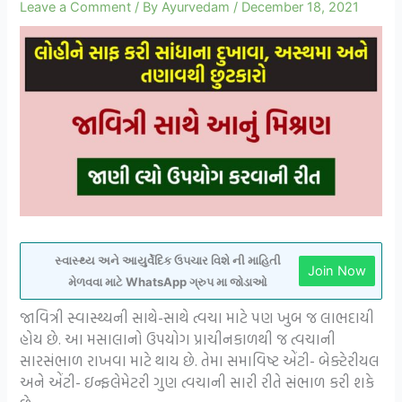
Leave a Comment
/ By
Ayurvedam
/
December 18, 2021
સ્વાસ્થ્ય અને આયુર્વેદિક ઉપચાર વિશે ની માહિતી
Join Now
મેળવવા માટે WhatsApp ગ્રુપ મા જોડાઓ
જાવિત્રી સ્વાસ્થ્યની સાથે-સાથે ત્વચા માટે પણ ખુબ જ લાભદાયી
હોય છે. આ મસાલાનો ઉપયોગ પ્રાચીનકાળથી જ ત્વચાની
સારસંભાળ રાખવા માટે થાય છે. તેમા સમાવિષ્ટ એંટી- બેક્ટેરીયલ
અને એંટી- ઇન્ફલેમેટરી ગુણ ત્વચાની સારી રીતે સંભાળ કરી શકે