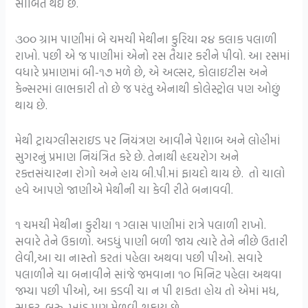
સાબિત થઈ છે.
૩૦૦ ગ્રામ પાણીમાં બે ચમચી મેથીના કુરિયા ૨૪ કલાક પલાળી
રાખો. પછી એ જ પાણીમાં એનો રસ તૈયાર કરીને પીવો. આ રસમાં
વધારે પ્રમાણમાં બી-૧૭ મળે છે, એ અલ્સર, કોલાઇટીસ અને
કેન્સરમાં લાભકારી તો છે જ પરંતુ એનાથી કોલેસ્ટ્રોલ પણ ઓછું
થાય છે.
મેથી ટ્રાયગ્લીસરાઇડ પર નિયંત્રણ આવીને પેશાબ અને લોહીમાં
સુગરનું પ્રમાણ નિયંત્રિત કરે છે. તેનાથી હૃદયરોગ અને
રક્તસંચારના રોગો અને હાય બી.પી.માં ફાયદો થાય છે. તો ચાલો
હવે આપણે જાણીએ મેથીની ચા કેવી રીતે બનાવવી.
૧ ચમચી મેથીના કુરીયા ૧ ગ્લાસ પાણીમાં રાત્રે પલાળી રાખો.
સવારે તેને ઉકાળો. અડધું પાણી બળી જાય ત્યારે તેને નીછે ઉતારી
લેવી,આ ચા નાસ્તો કરતાં પહેલા અથવા પછી પીઓ. સવારે
પલાળીને ચા બનાવીને સાંજે જમવાના ૧૦ મિનિટ પહેલા અથવા
જમ્યા પછી પીઓ, આ કડવી ચા ન પી શકતા હોય તો એમાં મધ,
સાકર, બુરુ, ખાંડ પણ મેળવી શકાય છે.