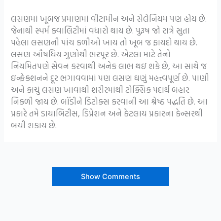
લસણમાં ખૂબજ પ્રમાણમાં વીટામીન અને સેલેનિયમ પણ હોય છે.
જેનાથી સ્પર્મ ક્વાલિટીમાં વધારો થાય છે. પુરૂષ જો રાત્રે સુતા
પહેલા લસણની પાંચ કળીઓ ખાય તો ખૂબ જ ફાયદો થાય છે.
લસણ ઔષધિય ગુણોથી ભરપૂર છે. એટલા માટે તેનો
નિયમિતપણે સેવન કરવાથી અનેક લાભ થઇ શકે છે, આ સાથે જ
ઇન્ફેક્શનને દૂર ભગાવવામાં પણ લસણ ઘણું મહત્ત્વપૂર્ણ છે. પાણી
અને કાચું લસણ ખાવાથી શરીરમાંથી ટોક્સિક પદાર્થ બહાર
નિકળી જાય છે. બૉડીને ડિટોક્સ કરવાની આ શ્રેષ્ઠ પદ્ધતિ છે. આ
પ્રકારે તમે ડાયાબિટીસ, ડિપ્રેશન અને કેટલાય પ્રકારના કેન્સરથી
બચી શકાય છે.
Show Comments