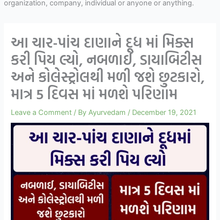
organization, company, individual or anyone or anything.
આ ચાર-પાંચ દાણાને દૂધ માં મિક્સ
કરી પિય લ્યો, નબળાઈ, ડાયાબિટીસ
અને કોલેસ્ટ્રોલથી મળી જશે છુટકારો,
માત્ર 5 દિવસ માં મળશે પરિણામ
Leave a Comment
/ By
Ayurvedam
/
December 19, 2021