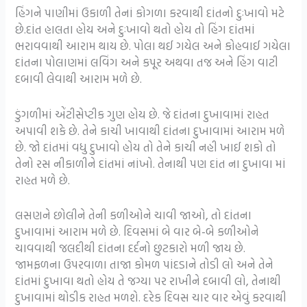
હિંગને પાણીમાં ઉકાળી તેનાં કોગળા કરવાથી દાંતનો દુઃખાવો મટે
છે.દાંત હાલતા હોય અને દુઃખાવો થતો હોય તો હિંગ દાંતમાં
ભરાવવાથી આરામ થાય છે. પોલા થઈ ગયેલ અને કોહવાઈ ગયેલા
દાંતના પોલાણમાં લવિંગ અને કપૂર અથવા તજ અને હિંગ વાટી
દબાવી લેવાથી આરામ મળે છે.
ડુંગળીમાં એંટીસેપ્ટીક ગુણ હોય છે. જે દાંતના દુખાવામાં રાહત
અપાવી શકે છે. તેને કાચી ખાવાથી દાંતના દુખાવામાં આરામ મળે
છે. જો દાંતમાં વધુ દુખાવો હોય તો તેને કાચી નહી ખાઈ શકો તો
તેનો રસ નીકાળીને દાંતમાં નાંખો. તેનાથી પણ દાંત ના દુખાવા માં
રાહત મળે છે.
લસણને છોલીને તેની કળીઓને ચાવી જાઓ, તો દાંતના
દુખાવામાં આરામ મળે છે. દિવસમાં બે વાર બે-બે કળીઓને
ચાવવાથી જલદીથી દાંતના દર્દનો છુટકારો મળી જાય છે.
જામફળના ઉપરવાળા તાજા કોમળ પાંદડાને તોડી લો અને તેને
દાંતમાં દુખાવા થતો હોય તે જગ્યા પર રાખીને દબાવી લો, તેનાથી
દુખાવામાં થોડીક રાહત મળશે. દરેક દિવસ ચાર વાર એવું કરવાથી