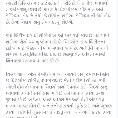
આર્ટરી ડિસિઝ તેમજ હાર્ટ સ્ટ્રોકને ને રોકે છે. ચિલગોજા ખાવાથી
હાડકાં મજબૂત થાય છે. કારણ કે ચિલગોજામાં વીટામીન અને
કેલ્શિયમ હોય છે. તેથી, જે લોકોના શરીરમાં કેલ્શિયમની કમી હોય
છે, તેઓ ચિલગોજાનું સેવન કરવું જોઈએ.
ડાયાબિટીઝ થવાથી લોહીમાં ખાંડનું સ્તર વધી જાય છે . આવામાં
શરીરમાં રોગો થવાનું જોખમ રહે છે. ચિલગોજા ડાયાબિટીઝના
દર્દીઓ માટે એકદમ યોગ્ય માનવામાં આવે છે. અને તેને ખાવાથી
શરીરમાં ઇન્સ્યુલિન સક્રિય થાય છે. ઇન્સ્યુલિન ખાંડના સ્તરને
નિયંત્રણમાં રાખવામાં મદદ કરે છે.
ચિલગોજાના અંદર મેગ્નેશિયમ અને આયર્ન ભરપૂર માત્રામાં હોય
છે ચિલગોજા લોહીનું પ્રમાણ વધે છે જેના શરીરમાં લોહની કમી
ઓછી હોય તો ખાવામાં ચિલગોજાનો ઉપયોગ કરો. ચિલ્ગોઝાનું
ખાવાથી ત્વચાને સારો લાભ મળે છે. તેને ખાવાથી ત્વચા હંમેશાં
જુવાન રહે છે. ખરેખર, એન્ટીઓક્સકિસડન્ટો તેની અંદર વધુ
માત્રામાં હાજર હોય છે. અને તેની સહાયથી સૂર્યપ્રકાશ અને પ્રદૂષણ
ત્વચાના કોષોને નુકસાન પહોંચાડતું નથી. અને આને કારણે ત્વચા