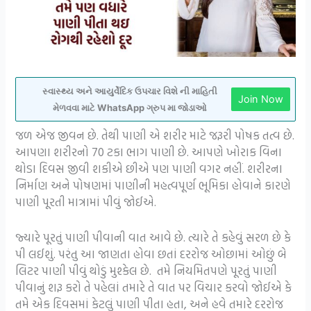
સ્વાસ્થ્ય અને આયુર્વેદિક ઉપચાર વિશે ની માહિતી
Join Now
મેળવવા માટે WhatsApp ગ્રુપ મા જોડાઓ
જળ એજ જીવન છે. તેથી પાણી એ શરીર માટે જરૂરી પોષક તત્વ છે.
આપણા શરીરનો 70 ટકા ભાગ પાણી છે. આપણે ખોરાક વિના
થોડા દિવસ જીવી શકીએ છીએ પણ પાણી વગર નહીં. શરીરના
નિર્માણ અને પોષણમાં પાણીની મહત્વપૂર્ણ ભૂમિકા હોવાને કારણે
પાણી પૂરતી માત્રામાં પીવું જોઈએ.
જ્યારે પૂરતું પાણી પીવાની વાત આવે છે. ત્યારે તે કહેવું સરળ છે કે
પી લઈશું. પરંતુ આ જાણતા હોવા છતાં દરરોજ ઓછામાં ઓછું બે
લિટર પાણી પીવું થોડું મુશ્કેલ છે. તમે નિયમિતપણે પૂરતું પાણી
પીવાનું શરૂ કરો તે પહેલાં તમારે તે વાત પર વિચાર કરવો જોઈએ કે
તમે એક દિવસમાં કેટલું પાણી પીતા હતા, અને હવે તમારે દરરોજ