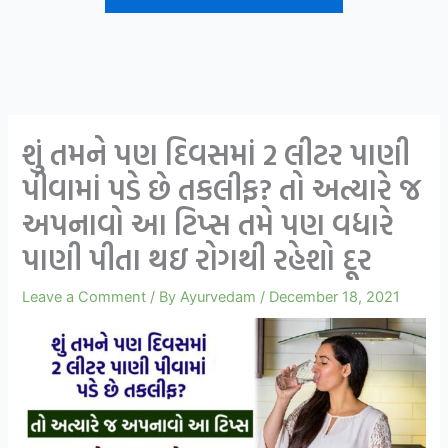
શું તમને પણ દિવસમાં 2 લીટર પાણી
પીવામાં પડે છે તકલીફ? તો અત્યારે જ
અપનાવો આ ટિપ્સ તમે પણ વધારે
પાણી પીતા થઇ રોગથી રહેશો દૂર
Leave a Comment
/ By
Ayurvedam
/
December 18, 2021