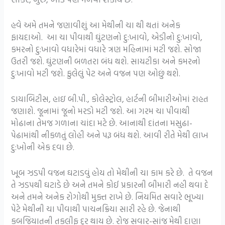
હવે અમે તમને જણાવીશું આ મેથીની ચા થી થતાં અનેક
ફાયદાઓ. આ ચા પીવાથી ઘુંટણનો દુ:ખાવો, એડીનો દુ:ખાવો,
કમરનો દુ:ખાવો વધારેમાં વધારે ત્રણ મહિનામાં મટી જશે. સોજા
ઉતરી જશે. ઘુંટણની બળતરા બંધ થશે. સાયટીકા અને કમરનો
દુઃખાવો મટી જશે. ફુલેલું પેટ અને વજન પણ ઓછું થશે.
ડાયાબિટીસ, હાઇ બી.પી., કોલેસ્ટ્રોલ, હાર્ટની બીમારીઓમાં રાહત
જણાશે. જૂનામાં જૂનો મરડો મટી જશે. આ ગરમ ચા પીવાથી
મોઢાના તેમજ ગળાના ચાંદા મટે છે. આનાથી દાંતના મસુઢા-
પેઢામાંથી નીકળતું લોહી અને પરૂ બંધ થશે. આવી રીતે મેથી લાખ
દુ:ખોની એક દવા છે.
ખૂબ ઝડપી વજન ઘટાડવું હોય તો મેથીની ચા કામ કરે છે. તે વજન
તે ઝડપથી ઘટાડે છે અને તમને કોઈ પ્રકારની બીમારી નહી થવા દે
અને તમને અનેક રોગોથી મુક્ત રાખે છે. નિયમિત સવારે ભૂખ્યા
પેટે મેથીની ચા પીવાથી પાચનક્રિયા સારી રહે છે. જેનાથી
કબજિયાતની તકલીફ દૂર થાય છે. રોજ સવાર-સાંજ મેથી દાણા