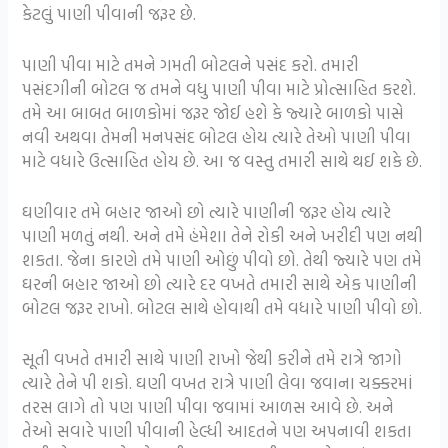
કેટલું પાણી પીવાની જરૂર છે.
પાણી પીવા માટે તમને ગમતી બોટલને પસંદ કરો. તમારી
પસંદગીની બોટલ જ તમને વધુ પાણી પીવા માટે પ્રોત્સાહિત કરશે.
તમે આ બાબત બાળકોમાં જરૂર જોઈ હશે કે જ્યારે બાળકો પાસે
નવી અથવા તેમની મનપસંદ બોટલ હોય ત્યારે તેઓ પાણી પીવા
માટે વધારે ઉત્સાહિત હોય છે. આ જ વસ્તુ તમારી સાથે થઈ શકે છે.
ઘણીવાર તમે બહાર જાઓ છો ત્યારે પાણીની જરૂર હોય ત્યારે
પાણી મળતું નથી. અને તમે હંમેશા તેને રોકી અને ખરીદી પણ નથી
શકતા. જેના કારણે તમે પાણી ઓછું પીવો છો. તેથી જ્યારે પણ તમે
ઘરની બહાર જાઓ છો ત્યારે દર વખતે તમારી સાથે એક પાણીની
બોટલ જરૂર રાખો. બોટલ સાથે હોવાથી તમે વધારે પાણી પીવો છો.
સૂતી વખતે તમારી સાથે પાણી રાખો જેથી કરીને તમે રાત્રે જાગો
ત્યારે તેને પી શકો. ઘણી વખત રાત્રે પાણી લેવા જવાના ચક્કરમાં
તરસ લાગે તો પણ પાણી પીવા જવામાં આળસ આવે છે. અને
તેઓ સવારે પાણી પીવાની હેલ્ધી આદતને પણ અપનાવી શકતા