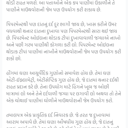
થોડી રાહત મળશે. આ પત્તાઓને એક કપ પાણીમાં ઉકાળીને તે
પાણીને માઉથવોશની જેમ પણ ઉપયોગ કરી શકાય છે.
પિપરમેન્ટથી પણ દાંતનું દર્દ દૂર ભાગી જાય છે, ખાસ કરીને ઉંમર
વધવાથી થનાર દાંતના દુખાવા પણ પિપરમેન્ટથી સારા થઈ જાય
છે. પિપરમેન્ટ ઓઈલના થોડાક ટીપાં દુખાવાવાળી જગ્યાએ નાખો
અને પછી ગરમ પાણીથી કોગળા કરી લો. પિપરમેન્ટ ઓઈલના
થોડાક ટીપાં પાણીમાં નાંખીને માઉથવોશની જેમ પણ ઉપયોગ કરી
શકો છો.
હીંગમાં ઘણા આયુર્વેદિક ગુણોનો સમાવેશ હોય છે. તેમાં ઘણં
એંટી-ઈંફ્લામેટ્રી, એંટીસેપ્ટિક ગુણ હોય છે, જે દાંતમાં થનાર દર્દથી
રાહત પ્રદાન કરે છે. તેના ઉપયોગ માટે હિંગને ખૂબ જ ઓછી
માત્રામાં લો અને તેને દર્દવાળી જગ્યા પર લગાવી લો અથવા તો તેને
એક ચોથાઈ પાણીમાં ઘોળીને માઉથવોશની જેમ ઉપયોગ કરો.
તમાલપત્ર એક પ્રાકૃતિક દર્દ નિવારક છે. જે તરત જ દુખાવામાં
આરામ અપાવે છે. તેમાં ઘણા ઔષધીય ગુણ હોય છે, જે દાંતનું