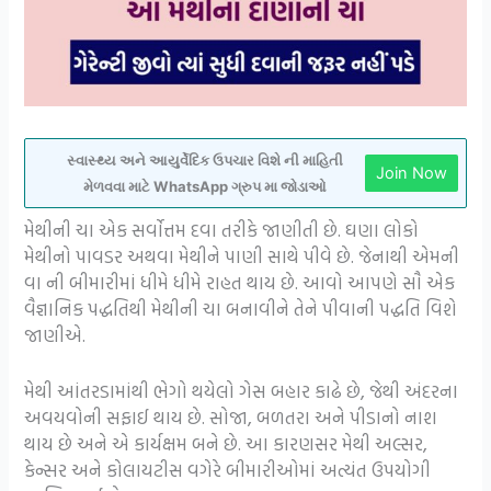
સ્વાસ્થ્ય અને આયુર્વેદિક ઉપચાર વિશે ની માહિતી
Join Now
મેળવવા માટે WhatsApp ગ્રુપ મા જોડાઓ
મેથીની ચા એક સર્વોત્તમ દવા તરીકે જાણીતી છે. ઘણા લોકો
મેથીનો પાવડર અથવા મેથીને પાણી સાથે પીવે છે. જેનાથી એમની
વા ની બીમારીમાં ધીમે ધીમે રાહત થાય છે. આવો આપણે સૌ એક
વૈજ્ઞાનિક પદ્ધતિથી મેથીની ચા બનાવીને તેને પીવાની પદ્ધતિ વિશે
જાણીએ.
મેથી આંતરડામાંથી ભેગો થયેલો ગેસ બહાર કાઢે છે, જેથી અંદરના
અવયવોની સફાઈ થાય છે. સોજા, બળતરા અને પીડાનો નાશ
થાય છે અને એ કાર્યક્ષમ બને છે. આ કારણસર મેથી અલ્સર,
કેન્સર અને કોલાયટીસ વગેરે બીમારીઓમાં અત્યંત ઉપયોગી