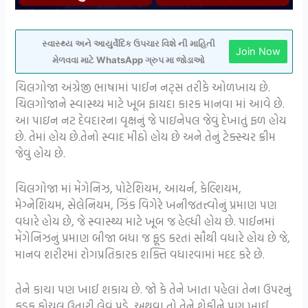
સ્વાસ્થ્ય અને આયુર્વેદિક ઉપચાર વિશે ની માહિતી
Join Now
મેળવવા માટે WhatsApp ગ્રુપ મા જોડાઓ
ચિલગોજા અંગ્રેજી ભાષામાં પાઈન નટ્સ તરીકે ઓળખાય છે.
ચિલગોજાને સ્વાસ્થ્ય માટે ખૂબ ફાયદા કારક માનવા માં આવે છે.
આ પાઇન નટ દેવદારના વૃક્ષનું જે પાઇનેપલ જેવું દેખાતું ફળ હોય
છે. તેમાં હોય છે.તેનો સ્વાદ મીઠો હોય છે અને તેનું ટેક્સ્ચર ક્રીમ
જેવું હોય છે.
ચિલગોજા માં મેંગેનિઝ, પોટેશિયમ, આયર્ન, કેલ્શિયમ,
મેગ્નેશિયમ, સેલેનિયમ, ઝિંક વિગેરે ખનીજતત્ત્વોનું પ્રમાણ પણ
વધારે હોય છે, જે સ્વાસ્થ્ય માટે ખૂબ જ હેલ્ધી હોય છે. પાઈનમાં
મેંગેનિઝનું પ્રમાણ બીજા બધા જ ફૂડ કરતાં સૌથી વધારે હોય છે જે,
માનવ શરીરમાં રોગપ્રતિકારક શક્તિ વધારવામાં મદદ કરે છે.
તેને કાચા પણ ખાઈ શકાય છે. જો કે તેને ખાતા પહેલાં તેના ઉપરનું
કડક કોચલુ ઉતારી લેવું પડે, અથવા તો તેને શેકીને પણ ખાઈ