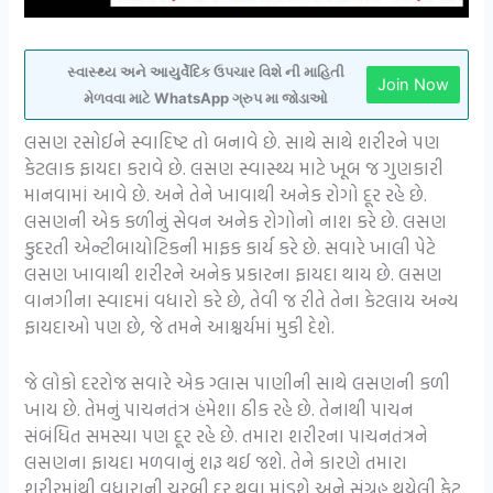
સ્વાસ્થ્ય અને આયુર્વેદિક ઉપચાર વિશે ની માહિતી
Join Now
મેળવવા માટે WhatsApp ગ્રુપ મા જોડાઓ
લસણ રસોઈને સ્વાદિષ્ટ તો બનાવે છે. સાથે સાથે શરીરને પણ
કેટલાક ફાયદા કરાવે છે. લસણ સ્વાસ્થ્ય માટે ખૂબ જ ગુણકારી
માનવામાં આવે છે. અને તેને ખાવાથી અનેક રોગો દૂર રહે છે.
લસણની એક કળીનું સેવન અનેક રોગોનો નાશ કરે છે. લસણ
કુદરતી એન્ટીબાયોટિકની માફક કાર્ય કરે છે. સવારે ખાલી પેટે
લસણ ખાવાથી શરીરને અનેક પ્રકારના ફાયદા થાય છે. લસણ
વાનગીના સ્વાદમાં વધારો કરે છે, તેવી જ રીતે તેના કેટલાય અન્ય
ફાયદાઓ પણ છે, જે તમને આશ્ચર્યમાં મુકી દેશે.
જે લોકો દરરોજ સવારે એક ગ્લાસ પાણીની સાથે લસણની કળી
ખાય છે. તેમનું પાચનતંત્ર હંમેશા ઠીક રહે છે. તેનાથી પાચન
સંબંધિત સમસ્યા પણ દૂર રહે છે. તમારા શરીરના પાચનતંત્રને
લસણના ફાયદા મળવાનું શરૂ થઈ જશે. તેને કારણે તમારા
શરીરમાંથી વધારાની ચરબી દૂર થવા માંડશે અને સંગ્રહ થયેલી ફેટ