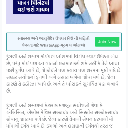
સ્વાસ્થ્ય અને આયુર્વેદિક ઉપચાર વિશે ની માહિતી
Join Now
મેળવવા માટે WhatsApp ગ્રુપ મા જોડાઓ
ડુંગળી અને લસણ કોઈપણ ખોરાકમાં વિશેષ સ્વાદ ઉમેરતા હોય
છે, પરંતુ કોઈ પણ આ વાતનો ઇનકાર કરી શકે નહીં કે તેને ખાધા
પછી દુર્ગંધ આવે છે, જે કોઈને પણ ક્યાંય પણ શરમમાં મૂકી શકે છે.
સલ્ફર સંયોજનો ડુંગળી અને લસણ બંનેમાં જોવા મળે છે, જેના
કારણે તે કઠોરતા આપે છે. અને તે ખોરાકને સુગંધિત પણ બનાવે
છે.
ડુંગળી અને લસણમાં કેટલાક મજબૂત સંયોજનો જેવા કે
એલિસિન, એલીલ મેથિલ સલ્ફાઇડ અને સિસ્ટીન સલ્ફોક્સાઇડ
હોવાનું જાણવા મળે છે. જેના કારણે તેમાંથી સેવન કરવાથી મો
મોંમાંથી દુર્ગંધ આવે છે. ડુંગળી અને લસણની દુર્ગંધથી તરત જ