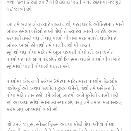
નથી. જેના કારણે તમે 7 થી 8 કલાક પાણી વગર રહેવામાં મજબુર
થઇ જાઓ છો.
આ તમે બહાર હોય ત્યારે શક્ય નથી, પરંતુ ઘર કે ઓફિસમાં તમારી
બોટલ હંમેશા ભરેલી રાખો જેથી તે ક્યારેય ખાલી ના રહે. આમ
કરવાથી તમને વધુ ને વધુ પાણી પીવામાં મદદ મળશે. ઘણીવાર
બોટલ ખાલી હોવાથી તમે પાણી નથી પી શકતા.
સ્ટ્રો થી વધુ પીવા માટે તમે ખૂબ ઝડપથી પીવો છો. આ જ રીત
પાણી પર પણ લાગુ પડે છે. તેથી દિવસમાં વધારે પાણી પીવા માટે
સ્ટ્રોમાંથી પાણી પીવાનો પ્રયત્ન કરો.
પાણીમાં એક નવી ફ્લેવર ઉમેરવા માટે તમારા પાણીમાં કેટલીક
જડીબુટ્ટીઓ અથવા ફળોના ટુકડા ઉમેરો, જેથી તમે ખરેખર તેને
પીવા માટે તત્પર રહો. તમે લીંબુ, નારંગી અને ફુદીનો નાખી શકો
છો આ બધા સૌથી સામાન્ય સ્વાદ છે, પરંતુ તમે તમારા મનપસંદનું
કંઈક નવું અજમાવી શકો છો.
જો તમને જ્યુસ, સોફ્ટ ડ્રિંક્સ અથવા કોફી જેવા બીજા પીણા