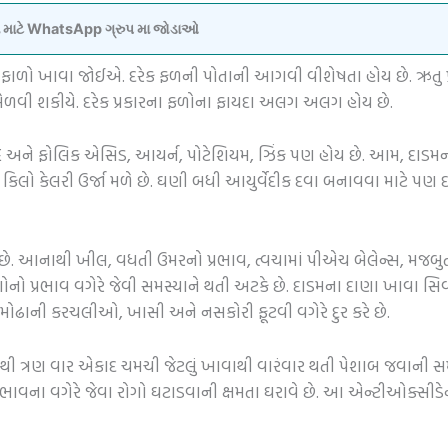
વવા માટે WhatsApp ગ્રુપ મા જોડાઓ
ારના ફાળો ખાવા જોઈએ. દરેક ફળની પોતાની આગવી વીશેષતા હોય છે. ઋત
ળવી શકીયે. દરેક પ્રકારના ફળોના ફાયદા અલગ અલગ હોય છે.
E અને ફોલિક એસિડ, આયર્ન, પોટેશિયમ, ઝિંક પણ હોય છે. આમ, દાડમના
િલો કેલરી ઉર્જા મળે છે. ઘણી બધી આયુર્વેદીક દવા બનાવવા માટે પ
છે. આનાથી ખીલ, વધતી ઉમરનો પ્રભાવ, ત્વચામાં પીએચ બેલેન્સ, મજબુ
નો પ્રભાવ વગેરે જેવી સમસ્યાને થતી અટકે છે. દાડમના દાણા ખાવા સિ
મોઢાની કરચલીઓ, ખાસી અને નસકોરી ફૂટવી વગેરે દુર કરે છે.
ી ત્રણ વાર એકાદ ચમચી જેટલું ખાવાથી વારંવાર થતી પેશાબ જવાની સમસ્ય
્સરની સંભાવના વગેરે જેવા રોગો ઘટાડવાની ક્ષમતા ઘરાવે છે. આ એન્ટીઓક્સ