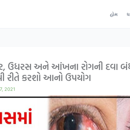
હોમ
ધ
્રેશર, ઉધરસ અને આંખના રોગની દવા બં
ેવી રીતે કરશો આનો ઉપયોગ
7, 2021