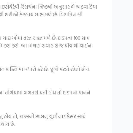
. ફાઇટોથેરેપી રિસર્ચના નિષ્કર્ષો અનુસાર બે અઠવાડિયા
ાથી શરીરને કેટલાય લાભ મળે છે. વિટામિન સી
 ચાંદાઓમાં તરત રાહત મળે છે. દાડમના 100 ગ્રામ
ખાંડ મિક્સ કરો. આ મિશ્રણ સવાર-સાંજ પીવાથી વાઈની
શક્તિ માં વધારો કરે છે. જૂનો મરડો રહેતો હોય
ના તળિયામાં બળતરાં થતી હોય તો દાડમના પાનને
 હોય તો, દાડમની છાલનું ચૂર્ણ નાગકેસર સાથે
થાય છે.