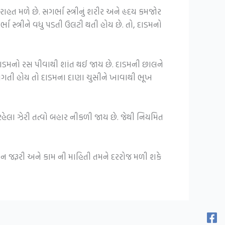
ત મળે છે. સગર્ભા સ્ત્રીનું શરીર અને હૃદય કમજોર
ા સ્ત્રીને વધુ પડતી ઉલટી થતી હોય છે. તો, દાડમનો
દાડમનો રસ પીવાથી શાંત થઈ જાય છે. દાડમની છાલને
ાગતી હોય તો દાડમના દાણા ચુસીને ખાવાથી ભૂખ
હેલા ઝેરી તત્વો બહાર નીકળી જાય છે. જેથી નિયમિત
ીવન જરૂરી અને કામ ની માહિતી તમને દરરોજ મળી શકે