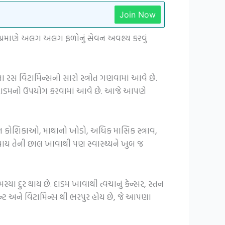
Join Now
ુ પ્રમાણે અલગ અલગ ફળોનું સેવન અવશ્ય કરવું
 રસ વિટામિન્સનો સારો સ્ત્રોત ગણવામાં આવે છે.
ણ દાડમનો ઉપયોગ કરવામાં આવે છે. આજે આપણે
ત કોશિકાઓ, માથાનો ખોડો, અધિક માસિક સ્ત્રાવ,
વાય તેની છાલ ખાવાથી પણ સ્વાસ્થ્યને ખુબ જ
ા દુર થાય છે. દાડમ ખાવાથી ત્વચાનું કેન્સર, સ્તન
ીડેન્ટ અને વિટામિન્સ થી ભરપુર હોય છે, જે આપણા