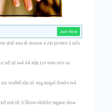
Join Now
 ટકા લોકો ગ્રસ્ત છે. ભારતના 4 ટકા (લગભગ 5 કરોડ
યાર કરી લો અને તેને સફેદ દાગ વાળા ભાગ પર
ે ઠંડા પાણીથી ધોઇ લો. પરંતુ સાબુનો ઉપયોગ બને
ખત કરી શકો છો. તે સિવાય એલોવેરા જ્યૂસના સેવન