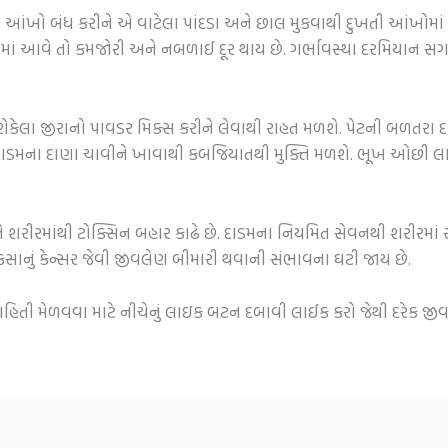
આંખો બંધ કરીને એ વાટેલા પાંદડા અને છાલ મુકવાથી દુખતી આંખોમાં રાહ
ામાં આવે તો કમજોરી અને નબળાઈ દૂર થાય છે. ગર્ભાવસ્થા દરમિયાન સગર્ભ
શેકેલા જીરાનો પાવડર મિક્સ કરીને લેવાથી રાહત મળશે. પેટની બળતરા 
. દાડમના દાણા ચાવીને ખાવાથી કબજિયાતથી મુક્તિ મળશે. ભૂખ ઓછી લ
 શરીરમાંથી ટોક્સિન બહાર કાઢે છે. દાડમના નિયમિત સેવનથી શરીરમાં ર
ે ફેફસાનું કેન્સર જેવી જીવલેણ બીમારી થવાની સંભાવના ઘટી જાય છે.
 માહિતી મેળવવા માટે નીચેનું લાઇક બટન દબાવી લાઈક કરો જેથી દરેક જ