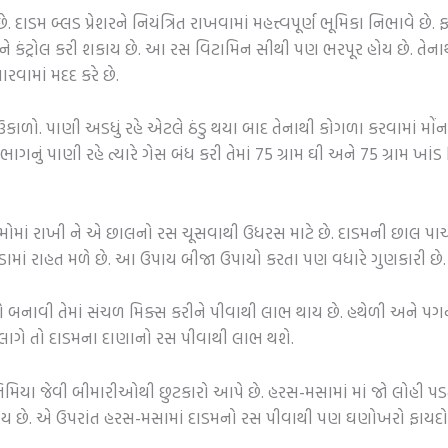
. દાડમ બ્લડ પ્રેશરને નિયંત્રિત રાખવામાં મહત્ત્વપૂર્ણ ભૂમિકા નિભાવે છે
રને કંટ્રોલ કરી શકાય છે. આ રસ વિટામિન સીથી પણ ભરપૂર હોય છે. તેન
ારવામાં મદદ કરે છે.
કાળો. પાણી અડધું રહે એટલે ઠંડુ થયા બાદ તેનાથી કોગળા કરવામાં મોંના
 ભાગનું પાણી રહે ત્યારે ગેસ બંધ કરી તેમાં 75 ગ્રામ ઘી અને 75 ગ્રામ 
ોમાં રાખી ને એ છાલનો રસ ચૂસવાથી ઉધરસ માટે છે. દાડમની છાલ પાચન 
ડામાં રાહત મળે છે. આ ઉપાય બીજા ઉપાયો કરતા પણ વધારે ગુણકારી છે.
બનાવી તેમાં સંચળ મિક્સ કરીને પીવાથી લાભ થાય છે. હથેળી અને પગ
 લાગે તો દાડમના દાણાનો રસ પીવાથી લાભ થશે.
મિયા જેવી બીમારીઓથી છુટકારો આપે છે. હરસ-મસામાં માં જો લોહી પડતું
 થાય છે. એ ઉપરાંત હરસ-મસામાં દાડમનો રસ પીવાથી પણ ઘણોખરો ફાયદો 