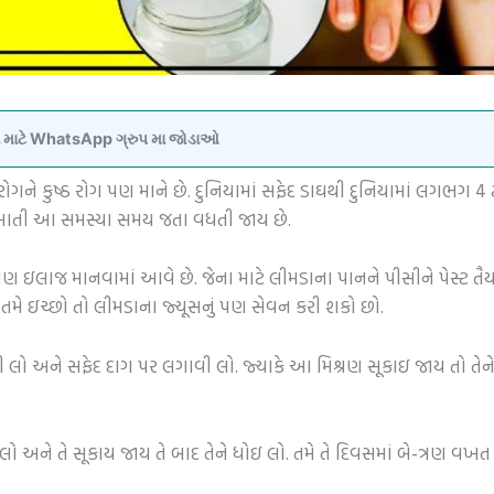
વવા માટે WhatsApp ગ્રુપ મા જોડાઓ
ોગને કુષ્ઠ રોગ પણ માને છે. દુનિયામાં સફેદ ડાઘથી દુનિયામાં લગભગ 4
ેખાતી આ સમસ્યા સમય જતા વધતી જાય છે.
ણ ઇલાજ માનવામાં આવે છે. જેના માટે લીમડાના પાનને પીસીને પેસ્ટ તૈ
 તમે ઇચ્છો તો લીમડાના જ્યૂસનું પણ સેવન કરી શકો છો.
ી લો અને સફેદ દાગ પર લગાવી લો. જ્યાકે આ મિશ્રણ સૂકાઇ જાય તો તેન
લો અને તે સૂકાય જાય તે બાદ તેને ધોઇ લો. તમે તે દિવસમાં બે-ત્રણ વ