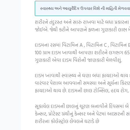
સ્વાસ્થ્ય અને આયુર્વેદિક ઉપચાર વિશે ની માહિતી મેળ
શરીરને તંદુરસ્ત અને સારું રાખવા માટે બધા પ્રક
જોઈએ. જેથી કરીને આપણને ફળના ગુણકારી લાભ મે
દાડમના રસમાં વિટામિન A , વિટામિન C , વિટામિન 
100 ગ્રામ દાડમ ખાવાથી આપણા શરીરને લગભગ 65 ક
ગુણકારી એવા દાડમ વિશેની જાણકારી મેળવીશું.
દાડમ ખાવાથી સ્વાસ્થ્ય ને ઘણા બધા ફાયદાઓ થાય 
વારંવાર પેશાબ આવવાની સમસ્યા અને સૂર્યના કિરણો
ફાયદાઓ થાય છે. દાડમની છાલ ટોન્સિલ, હૃદય રોગ, 
સૂકાયેલ દાડમની છાલનું ચૂરણ બનાવીને દિવસમાં બે થ
કેન્સર, પ્રોટેસ્ટ ગ્રંથીનું કેન્સર અને પેટમાં અલ
શરીરના કોલેસ્ટ્રોલ લેવલને ઘટાડે છે