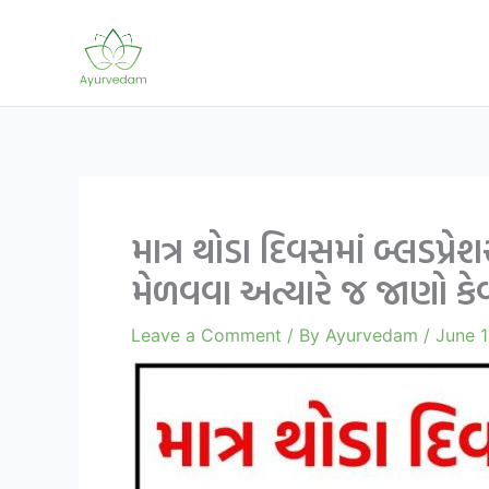
Skip
to
content
માત્ર થોડા દિવસમાં બ્લડપ
મેળવવા અત્યારે જ જાણો ક
Leave a Comment
/ By
Ayurvedam
/
June 1