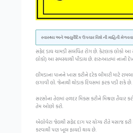
સ્વાસ્થ્ય અને આયુર્વેદિક ઉપચાર વિશે ની માહિતી મેળ
સફેદ ડાઘ ચામડી સંબંધિત રોગ છે. કેટલાક લોકો આ ર
લોકો) આ સમસ્યાથી પીડાય છે. શરુઆતમાં નાની દ
લીમડાના પાનને ખાસ કરીને દરેક બીમારી માટે રામબા
લગાવી લો. જેનાથી થોડાક દિવસમાં ફરક પડી શકે છે.
સરસોના તેલમાં હળદર મિક્સ કરીને મિશ્રણ તૈયાર કર
તેમ ઓછો કરો.
એલોવેરા જેલથી સફેદ દાગ પર યોગ્ય રીતે મસાજ કરી 
કરવાથી પણ ખૂબ ફાયદો થાય છે.