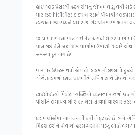
હાઇ બ્લડ પ્રેશરથી હૃદય રોગનું જોખમ ઘણું વધી શકે છે
માટે 150 મિલીલીટર દાડમના રસને પીવાથી બ્લડપ્રેશ
ત્વચાના સ્વાસ્થ્યને વધારે છે. રોગપ્રતિકારક ક્ષમતા વધ
10 ગ્રામ દાડમના પાન લઈ તેને અડધો લીટર પાણીમાં ઉ
પાન લઈ તેને 500 ગ્રામ પાણીમાં ઉકાળો. જ્યારે ચોથા
સમસ્યા દૂર થાય છે.
વારંવાર ઉધરસ થતી હોય તો, દાડમ ની છાલનો ટુકડો મ
એને, દાડમની છાલ ઉકાળીને લવિંગ સાથે લેવાથી મર
ટાઇફોઇડથી પિડીત વ્યક્તિએ દાડમના પાનનો ઉકાળો 
પીસીને લગાવવાથી રાહત થશે. તાવમાં વારંવાર તરસ
દાડમ લોહીમાં આયરન ની કમી ને દુર કરે છે અને એનિ
મિક્સ કરીને પીવાથી હરસ-મસામાં પડતું લોહી બંધ