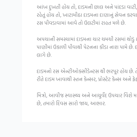
આંખ દુખતી હોય તો, દાડમની છાલ અને પાંદડા વાટી, 
રહેતું હોય તો, ખાટામીઠા દાડમના દાણાનું સેવન કરવ
રસ પીવડાવામાં આવે તો ઉલટીમાં રાહત મળે છે.
અપચાની સમસ્યામાં દાડમના ચાર ચમચી રસમાં થોડું 
પાણીમાં ઉકાળી પીવાથી પેટનના કીડા નાશ પામે છે
લાગે છે.
દાડમનો રસ એન્ટીઓક્સીડેન્ટસ થી ભરપૂર હોય છે. તે
રીતે દાડમ ખાવાથી સ્તન કેન્સર, પ્રોસ્ટેટ કેન્સ અન
મિત્રો, આવીજ સ્વાસ્થ્ય અને આયુર્વેદ ઉપચાર વિશે
છે, તમારો દિવસ સારો જાય, આભાર.