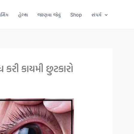
ાર્મિક
હેલ્થ
જાણવા જેવું
Shop
સંપર્ક
ધ કરી કાયમી છુટકારો