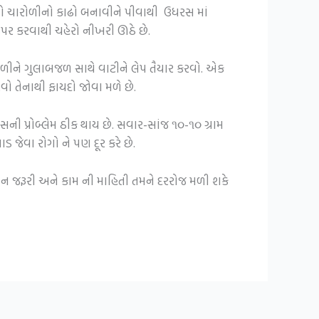
ય તો ચારોળીનો કાઢો બનાવીને પીવાથી ઉધરસ માં
ઉપર કરવાથી ચહેરો નીખરી ઊઠે છે.
ળીને ગુલાબજળ સાથે વાટીને લેપ તૈયાર કરવો. એક
ો તેનાથી ફાયદો જોવા મળે છે.
ી પ્રોબ્લેમ ઠીક થાય છે. સવાર-સાંજ ૧૦-૧૦ ગ્રામ
જેવા રોગો ને પણ દૂર કરે છે.
ીવન જરૂરી અને કામ ની માહિતી તમને દરરોજ મળી શકે