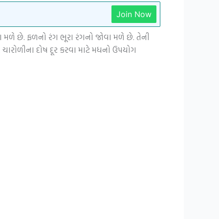
Join Now
ા મળે છે. ફળનો રંગ ભૂરા રંગનો જોવા મળે છે. તેની
. ચારોળીના દોષ દૂર કરવા માટે મધનો ઉપયોગ