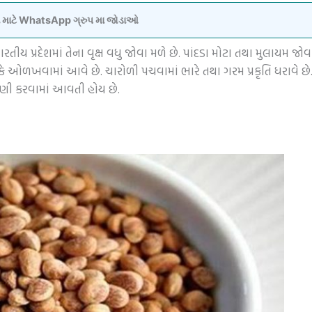
વવા માટે WhatsApp ગ્રુપ મા જોડાઓ
તીય પ્રદેશમાં તેના વૃક્ષ વધુ જોવા મળે છે. પાંદડા મોટા તથા મુલાયમ જોવ
ઓળખવામાં આવે છે. ચારોળી પચવામાં ભારે તથા ગરમ પ્રકૃતિ ધરાવે છે
મણી કરવામાં આવતી હોય છે.