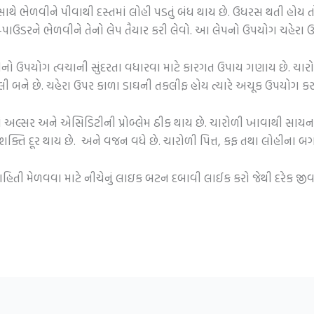
 સાથે ભેળવીને પીવાથી દસ્તમાં લોહી પડતું બંધ થાય છે. ઉધરસ થતી હો
પાઉડરને ભેળવીને તેનો લેપ તૈયાર કરી લેવો. આ લેપનો ઉપયોગ ચહેરા 
ો ઉપયોગ ત્વચાની સુંદરતા વધારવા માટે કારગત ઉપાય ગણાય છે. ચારો
ી બને છે. ચહેરા ઉપર કાળા ડાઘની તકલીફ હોય ત્યારે અચૂક ઉપયોગ કરવ
ં અલ્સર અને એસિડિટીની પ્રોબ્લેમ ઠીક થાય છે. ચારોળી ખાવાથી સાયનસન
િ દૂર થાય છે. અને વજન વધે છે. ચારોળી પિત્ત, કફ તથા લોહીના બગાડ 
 માહિતી મેળવવા માટે નીચેનું લાઇક બટન દબાવી લાઈક કરો જેથી દરેક જ