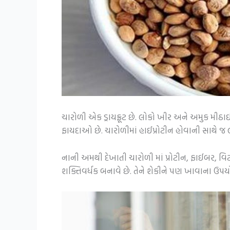
ચારોળી એક ડ્રાયફ્રૂટ છે. લોકો ખીર અને અમુક મીઠ
ફાયદાઓ છે. ચારોળીમાં હાઈપ્રોટીન હોવાની સાથે જ લ
નાની અમથી દેખાતી ચારોળી માં પ્રોટીન, ફાઈબર, વિ
શક્તિવર્ધક બનાવે છે. તેને શેકીને પણ ખાવાના ઉ