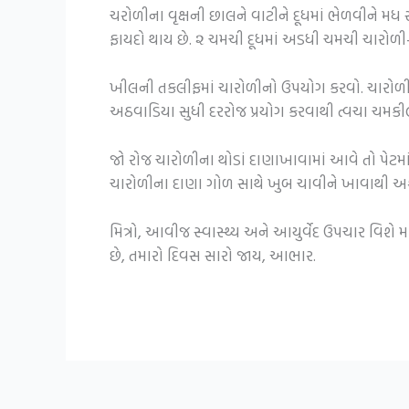
ચરોળીના વૃક્ષની છાલને વાટીને દૂધમાં ભેળવીને મધ
ફાયદો થાય છે. ૨ ચમચી દૂધમાં અડધી ચમચી ચારોળી-
ખીલની તકલીફમાં ચારોળીનો ઉપયોગ કરવો. ચારોળીન
અઠવાડિયા સુધી દરરોજ પ્રયોગ કરવાથી ત્વચા ચમકીલ
જો રોજ ચારોળીના થોડાં દાણાખાવામાં આવે તો પેટમા
ચારોળીના દાણા ગોળ સાથે ખુબ ચાવીને ખાવાથી અશક્ત
મિત્રો, આવીજ સ્વાસ્થ્ય અને આયુર્વેદ ઉપચાર વિશે
છે, તમારો દિવસ સારો જાય, આભાર.