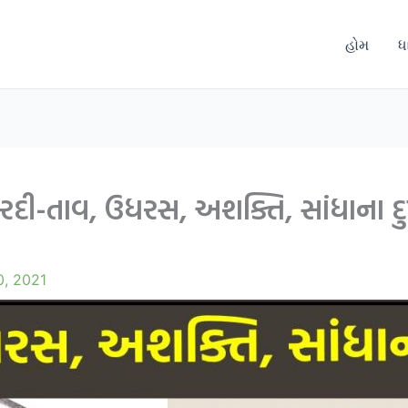
હોમ
ધ
શરદી-તાવ, ઉધરસ, અશક્તિ, સાંધાના દ
0, 2021