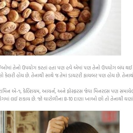
ાઈઓમાં તેનો ઉપયોગ કરતાં હતા પણ હવે એમાં પણ તેનો ઉપયોગ બંધ થઈ ગયો
ો કેલરી હોય છે. તેનાથી સાથે જ તેમાં ડાયટરી ફાયબર પણ હોય છે. તેનાથ
ટામિન એ-૧, કેલ્શિયમ, આયર્ન, અને ફોસ્ફરસ જેવા મિનરલ્સ પણ સમાયેલાં
પયોગમાં લઈ શકાય છે. જો ચારોળીના 8-10 દાણા ખાઓ છો તો તેનાથી ઘણ