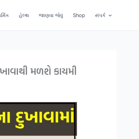
ાર્મિક
હેલ્થ
જાણવા જેવું
Shop
સંપર્ક
ુખાવાથી મળશે કાયમી