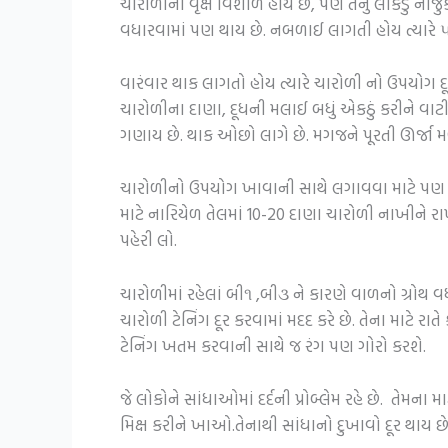
ચારોળીના વૃક્ષ વિશાળ હોય છે, પણ તેનું લાકડું નાજ
વધારવામાં પણ થાય છે. નબળાઈ લાગતી હોય ત્યારે ૫-૧૦
વારંવાર થાક લાગતો હોય ત્યારે ચારોળી નો ઉપયોગ 
ચારોળીના દાણા, દૂધની મલાઈ બધું એકઠું કરીને વાટ
ગણાય છે. થાક ઓછો લાગે છે. મગજને પૂરતી ઊર્જા મળ
ચારોળીનો ઉપયોગ ખાવાની સાથે લગાવવા માટે પણ કર
માટે નારિયેળ તેલમાં 10-20 દાણા ચારોળી નાખીને 
પહેરી લો.
ચારોળીમાં રહેલાં બી૧ ,બી૩ ને કારણે વાળનો ગ્રો
ચારોળી ટેનિંગ દૂર કરવામાં મદદ કરે છે. તેના માટે ર
ટેનિંગ ખતમ કરવાની સાથે જ રંગ પણ ગોરો કરશે.
જે લોકોને સાંધાઓમાં દર્દની પ્રોબ્લેમ રહે છે. તેમન
મિક્ષ કરીને ખાઓ.તેનાથી સાંધાનો દુખાવો દૂર થાય છે