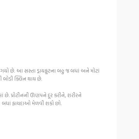
 છે. આ સસ્તા ડ્રાયફ્રૂટના બહુ જ બધાં અને મોટાં
ી બોડી ક્લિન થાય છે.
 છે. પ્રોટીનની ઊણપને દૂર કરીને, શરીરને
ાં બધાં ફાયદાઓ મેળવી શકો છો.