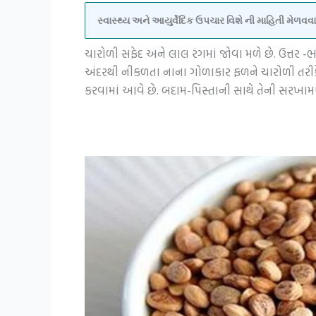
સ્વાસ્થ્ય અને આયુર્વેદિક ઉપચાર વિશે ની માહિતી મેળ
ચારોળી સફેદ અને લાલ રંગમાં જોવા મળે છે. ઉત્તર -ભાર
અંદરથી નીકળતા નાના ગોળાકાર ફળને ચારોળી તરીકે 
કરવામાં આવે છે. બદામ-પિસ્તાની સાથે તેની સરખા