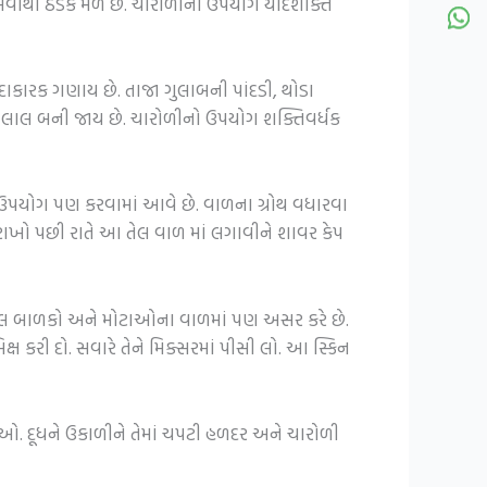
ં બેસવાથી ઠંડક મળે છે. ચારોળીનો ઉપયોગ યાદશક્તિ
દાકારક ગણાય છે. તાજા ગુલાબની પાંદડી, થોડા
વો લાલ બની જાય છે. ચારોળીનો ઉપયોગ શક્તિવર્ધક
 ઉપયોગ પણ કરવામાં આવે છે. વાળના ગ્રોથ વધારવા
રાખો પછી રાતે આ તેલ વાળ માં લગાવીને શાવર કેપ
આ તેલ બાળકો અને મોટાઓના વાળમાં પણ અસર કરે છે.
ક્ષ કરી દો. સવારે તેને મિક્સરમાં પીસી લો. આ સ્કિન
ને ખાઓ. દૂધને ઉકાળીને તેમાં ચપટી હળદર અને ચારોળી