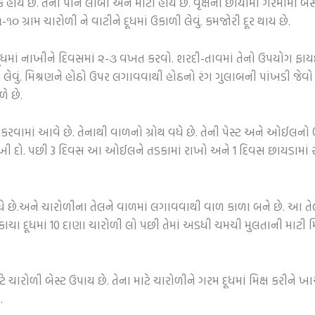
ુક હોય છે. તેના પાન લાંબા અને મોટાં હોય છે. વૃક્ષની છાયામાં ગરમીમા
 ગ્રામ ચારોળી ને વાટીને દૂધમાં ઉકાળી લેવું. કમજોરી દૂર થાય છે.
દૂધમાં નાખીને દિવસમાં ૨-૩ વખત કરવો. શરદી-તાવમાં તેનો ઉપયોગ ફાય
ી લેવું. મિશ્રણને હોઠો ઉપર લગાવવાથી હોઠનો રંગ ગુલાબની પાંખડી જે
ે છે.
વામાં આવે છે. તેનાથી વાળનો ગ્રોથ વધે છે. તેની પેસ્ટ અને ઓઈલનો
રાખી દો. પછી 3 દિવસ આ ઓઈલને તડકામાં રાખો અને 1 દિવસ છાયડામાં 
થ વધે છે.અને ચારોળીના તેલને વાળમાં લગાવવાથી વાળ કાળા બને છે. 
ાતે કાચા દૂધમાં 10 દાણા ચારોળી લો પછી તેમાં અડધી ચમચી મુલતાની માટી મિ
ા માટે ચારોળી બેસ્ટ ઉપાય છે. તેના માટે ચારોળીને ગરમ દૂધમાં મિક્ષ કરી
.