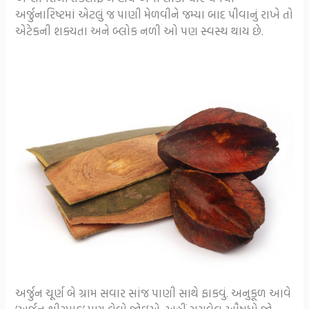
અર્જુનારિષ્ટમાં એટલું જ પાણી મેળવીને જમ્યા બાદ પીવાનું રાખે તો
એટેકની શક્યતા અને બ્લોક નળી ઓ પણ સ્વસ્થ થાય છે.
અર્જુન ચૂર્ણ બે ગ્રામ સવાર સાંજ પાણી સાથે ફાકવું. અનુકૂળ આવે