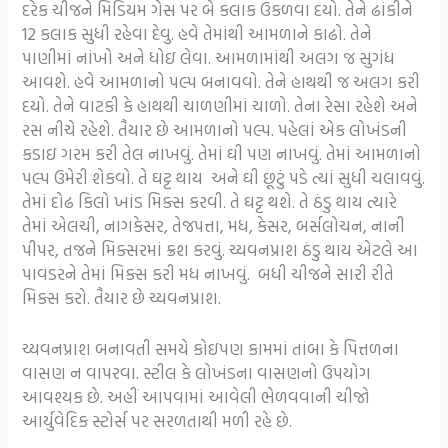
દરેક ચીજને મિડિયમ ગેસ પર બે કલાક ઉકળવા દયો. તેને ઢાંકીને
12 કલાક સુધી રહેવા દેવુ. હવે તેમાંથી આમળાને કાઢો. તેને
પાણીમાં નાંખો અને ધોઇ લેવા. આમળામાંથી અલગ જ સુગંધ
આવશે. હવે આમળાનો પલ્પ બનાવવો. તેને હાથથી જ અલગ કરી
દયો. તેને વાટકી કે હાથથી ચાળણીમાં ચાળો. તેના રેસા રહેશે અને
રસ નીચે રહેશે. તૈયાર છે આમળાનો પલ્પ. પહેલાં એક લોખંડની
કડાઇ ગરમ કરી તેલ નાખવું. તેમાં ઘી પણ નાખવું. તેમાં આમળાનો
પલ્પ ઉમેરી શેકવો. તે ઘટ્ટ થાય અને ઘી છૂટું પડે ત્યાં સુધી ચલાવવું.
તેમાં દોઢ કિલો ખાંડ મિક્સ કરવી. તે ઘટ્ટ થશે. તે ઠંડુ થાય ત્યારે
તેમાં એલચી, નાગકેસર, તેજપત્તા, મધ, કેસર, બર્સલોચન, નાની
પીપર, તજને મિક્સરમાં ક્રશ કરવું. ચ્યવનપ્રાશ ઠંડુ થાય એટલે આ
પાવડરને તેમાં મિક્સ કરી મધ નાખવું. બધી ચીજને સારી રીતે
મિક્સ કરો. તૈયાર છે ચ્યવનપ્રાશ.
ચ્યવનપ્રાશ બનાવતી સમયે કોઇપણ કામમાં તાંબા કે પિત્તળના
વાસણ ન વાપરવા. સ્ટીલ કે લોખંડના વાસણનો ઉપયોગ
આવશ્યક છે. અહીં આપવામાં આવેલી ભેળવવાની ચીજો
આર્યુવેદિક સ્ટોર્સ પર સરળતાથી મળી રહે છે.