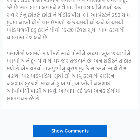
કરે છે. સાત દાણા બદામને રાત્રે પાણીમાં પલાળીને રાખો અને
સવારે તેનું છોતરું છોલીને થોડીક પીસી લો. આ પેસ્ટને 250 ગ્રામ
દૂધમાં નાખી થોડી વાર ઉકાળો. એક ચમચી ઘી અને બે ચમચી
ખાંડ મેળવી ઠંડુ કરીને પીવો. 15-20 દિવસ સુધી આમ કરવાથી
યાદદાસ્ત તેજ બને છે.
પલાળેલી બદામને કાળીમરી સાથે પીસીને અથવા ખૂબ જ ચાવીને
ખાઓ અને દૂધ પીવાથી મગજ સતેજ બને છે .અને શરીરને તાકાત
મળે છે.એક ચમચી શંખપુષ્પીનું ચૂરણ દૂધ કે સાકરની સાથે રોજ
ત્રણથી ચાર અઠવાડિયા સુધી લો. આવું કરવાથી શરીરની
નબળાઈ દૂર થશે. માથાનો દુઃખાવો, આંખોની નબળાઈ,
આંખોમાંથી પાણી આવવું. આંખોમાં દર્દ જેવા અનેક રોગોમાં
લાભદાયક રહે છે.
Show Comments