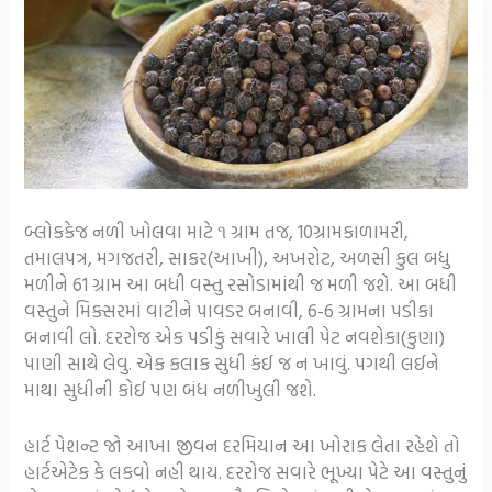
બ્લોકકેજ નળી ખોલવા માટે ૧ ગ્રામ તજ, 10ગ્રામકાળામરી,
તમાલપત્ર, મગજતરી, સાકર(આખી), અખરોટ, અળસી કુલ બધુ
મળીને 61 ગ્રામ આ બધી વસ્તુ રસોડામાંથી જ મળી જશે. આ બધી
વસ્તુને મિક્સરમાં વાટીને પાવડર બનાવી, 6-6 ગ્રામના પડીકા
બનાવી લો. દરરોજ એક પડીકું સવારે ખાલી પેટ નવશેકા(કુણા)
પાણી સાથે લેવુ. એક કલાક સુધી કંઈ જ ન ખાવું. પગથી લઈને
માથા સુધીની કોઈ પણ બંધ નળીખુલી જશે.
હાર્ટ પેશન્ટ જો આખા જીવન દરમિયાન આ ખોરાક લેતા રહેશે તો
હાર્ટએટેક કે લકવો નહી થાય. દરરોજ સવારે ભૂખ્યા પેટે આ વસ્તુનું