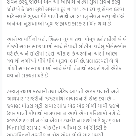
સેવન કરવું જોઈએ અને આ ઔષધિ ને ત્યાં સુધી સેવન કરવું
જોઈએ કે જ્યાં સુધી સમસ્યા દૂર ન થાય. આ દવાનું સેવન કરવા
માટે સવારે ભૂખ્યા પેટે પાણી સાથે આ દવાનું સેવન કરવું જોઇએ.
અને આ નુસખાઓ ખૂબ જ ફાયદાકારક સાબિત થાય છે.
આરોગ્ય વર્ધિની વટી, ત્રિફલા ગૂગળ તથા ગોમૂત્ર હરીતકીની બે બે
ટીકડી સવાર સાંજ પાણી સાથે લેવાથી લોહીમાં વધેલું કોલેસ્ટરોલ
ઘટે છે. અને લોહીમાં રહેલી ચીકાશ કે ચરબીના અંશો ઓછા
થવાથી નળીઓ ધીમે ધીમે ખૂલવા લાગે છે. પ્રભાકરવટી બે બે
ગોળી સવાર સાંજ પાણી સાથે લેવી. તેનાથી હૃદયરોગનો એટેક
થવાની શક્યતા ઘટે છે.
હૃદયનું રક્ષણ કરનારી તથા એટેક આવતો અટકાવનારી અને
‘બાયપાસ’ સર્જરીની ઝંઝટમાંથી બચાવનારી શ્રેષ્ઠ દવા છે –
જવાહર મોહરા ગૂટી. સવાર સાંજ એક એક ગોળી ચાવી જઇને
ઉપર પાણી પીવાથી માનવામાં ન આવે એવા પરિણામો મળે છે.
બ્લડપ્રેશર હાઈ ન હોય એવા હૃદયરોગના દરદી માટે બૃહદ્ વાત
ચિંતામણિ રસ પણ એક ઉત્તમ ઔષધ છે. એસિડિટી કે
અમ્લપિત્તની તકલીફ ન હોય એવા લોકો ચાર ચમચી