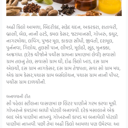
અઢી કિલો આમળા, બિદરીકંદ, સફેદ ચંદન, અકરકરા, શતાવરી,
બ્રાહ્મી, બેલ, નાની હરડે, કમલ કેસર, જટામાનસી, ગોખરું, કચુર,
નાગરમોથા, લવિંગ, પુષ્કર મૂલ, કાકણ સીધી, જીવંતી, દશમૂલ,
પુર્નનવા, ગિલોય, તુલસી પાન, લીમડો, મૂલેઠી, સૂંઠ, મુનક્કા,
અશ્વગંધા. (દરેક ચીજોને પચીસ ગ્રામના પ્રમાણમાં લેવી) સવાસો
ગ્રામ તલનું તેલ, સવાસો ગ્રામ ઘી, દોઢ કિલો ખાંડ, દસ ગ્રામ
એલચી, દસ ગ્રામ નાગકેસર, દસ ગ્રામ તેજપત્તા, સવા સો ગ્રામ મધ,
એક ગ્રામ કેસર,પચાસ ગ્રામ બર્સલોચન, પચાસ ગ્રામ નાની પીપર,
પચીસ ગ્રામ દાળચીની.
બનાવવાની રીત:
સૌ પહેલાં સ્ટીલના વાસણમાં છ લિટર પાણીને ગરમ કરવા મૂકી.
ગોખરુંને કપડાંમાં બાંધી પોટલી બનાવવી. દરેક મસાલાને એક
બાદ એક પાણીમાં નાખવું. ગોખરુંની કાપડ માં બનાવેલી પોટલી
પાણીમાં નાખવી. પછી તેમાં અઢી કિલો આમળા પણ ઉમેરવા. આ