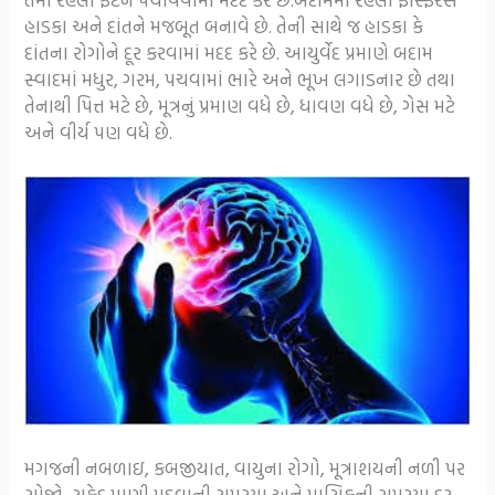
હાડકા અને દાંતને મજબૂત બનાવે છે. તેની સાથે જ હાડકા કે
દાંતના રોગોને દૂર કરવામાં મદદ કરે છે. આયુર્વેદ પ્રમાણે બદામ
સ્વાદમાં મધુર, ગરમ, પચવામાં ભારે અને ભૂખ લગાડનાર છે તથા
તેનાથી પિત્ત મટે છે, મૂત્રનું પ્રમાણ વધે છે, ધાવણ વધે છે, ગેસ મટે
અને વીર્ય પણ વધે છે.
મગજની નબળાઇ, કબજીયાત, વાયુના રોગો, મૂત્રાશયની નળી પર
સોજો, સફેદ પાણી પડવાની સમસ્યા અને માસિકની સમસ્યા દૂર