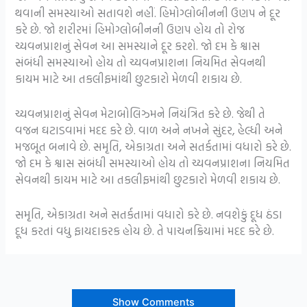
થવાની સમસ્યાઓ સતાવશે નહીં. હિમોગ્લોબીનની ઉણપ ને દૂર
કરે છે. જો શરીરમાં હિમોગ્લોબીનની ઉણપ હોય તો રોજ
ચ્યવનપ્રાશનું સેવન આ સમસ્યાને દૂર કરશે. જો દમ કે શ્વાસ
સંબંધી સમસ્યાઓ હોય તો ચ્યવનપ્રાશના નિયમિત સેવનથી
કાયમ માટે આ તકલીફમાંથી છુટકારો મેળવી શકાય છે.
ચ્યવનપ્રાશનું સેવન મેટાબોલિઝ્મને નિયંત્રિત કરે છે. જેથી તે
વજન ઘટાડવામાં મદદ કરે છે. વાળ અને નખને સુંદર, હેલ્ધી અને
મજબૂત બનાવે છે. સમૃતિ, એકાગ્રતા અને સતર્કતામાં વધારો કરે છે.
જો દમ કે શ્વાસ સંબંધી સમસ્યાઓ હોય તો ચ્યવનપ્રાશના નિયમિત
સેવનથી કાયમ માટે આ તકલીફમાંથી છુટકારો મેળવી શકાય છે.
સમૃતિ, એકાગ્રતા અને સતર્કતામાં વધારો કરે છે. નવશેકું દૂધ ઠંડા
દૂધ કરતાં વધુ ફાયદાકરક હોય છે. તે પાચનક્રિયામાં મદદ કરે છે.
Show Comments