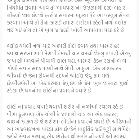
‘અર્જુન ક્ષીરપાક’ પણ લેવો જોઇએ. અહીં સૂચવેલ ઔષધો જો
નિયમિત લેવામાં આવે તો ‘બાયપાસ’ની ઝંઝટમાંથી દરદી બહાર
નીકળી જાય છે. જો દરરોજ સવારમાં ભૂખ્યા પેટે આ વસ્તુનું સેવન
કરવામાં આવે તો તેના કારણે તમારા શરીરમાં રહેલી નળી બ્લોક
થઈ ગઈ હોય તો એ ખુબ જ જલ્દી ખોલી આપવામાં મદદ કરે છે
બ્લોક થયેલી નળી માટે અશ્મરી ભેદી ક્વાથ તથા અશ્મરીહર
ક્વાથ સરખા ભાગે મેળવી તેમાંથી ચાર ચમચી જેટલું પ્રવાહી એટલું
જ પાણી મેળવીને પીવાથી લાભ થશે. અશ્મરી કંડન રસની બે બે
ગોળી સવાર સાંજ પાણી સાથે લેવી. આદુંઆ એક લાભકારક
ઔષધી છે જેના સેવનથી હૃદયને ઓઈલ જેવું કામ મળે
છે.બીલબેરી આ એક કરમદા જેવું ફળ છે જેમાં ખુબ જ સારા ગુણો
રહેલા છે. ધમનીમાં લોહીના પ્રવાહને વધારે છે.
લોહી નો પ્રવાહ વધારે થવાથી શરીર ની નળીઓ સ્વસ્થ રહે છે.
પીળાં ફૂલવાળું એક ચીની કે જાપાની ઝાડ આ એક પ્રકારનું
ચાઇનીઝ ફળ છે જે શરીરમાં લોહીના પ્રવાહને વધારે છે. ઓરેગાનો
આ અજવાઇનના પાંદડા હોય છે જેને પ્રાકૃતિક જડીબુટ્ટી સાથેમિક્ષ
કરીને સેવન કરવાનું હોય છે.તેના થી સરીર ની નળી ઓ સ્વસ્થ