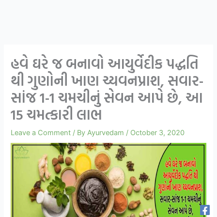
હવે ઘરે જ બનાવો આયુર્વેદીક પદ્ધતિ
થી ગુણોની ખાણ ચ્યવનપ્રાશ, સવાર-
સાંજ 1-1 ચમચીનું સેવન આપે છે, આ
15 ચમત્કારી લાભ
Leave a Comment
/ By
Ayurvedam
/
October 3, 2020