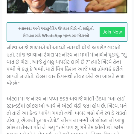
સ્વાસ્થ્ય અને આયુર્વેદિક ઉપચાર વિશે ની માહિતી
Join Now
મેળવવા માટે WhatsApp ગ્રુપ મા જોડાઓ
નીરવ આજે શાળાએ થી આવ્યો ત્યારથી થોડો અપસેટ લાગતો
હતો. સાંજ જમવાના ટેબલ પર નીરવ ના મમ્મી મીનાબેને પૂછ્યું, “શું
વાત છે બેટા . આજે તું બહુ અપસેટ લાગે છે ?” ત્યારે નિરવે તેના
મમ્મી ને કહ્યું કે ‘મમ્મી, મારો મિત્ર કિશન આજે પણ હોમવર્ક કરીને
લાવ્યો ન હોતો. છેલ્લા ચાર દિવસથી ટીચર એને આ બાબતે સજા
કરે છે.”
એટલા માં જ નીરવ ના પપ્પા કડક અવાજે બોલી ઉઠયા “આ હાઈ
સ્ટાન્ડર્ડમાં છોકરાઓ આવે ને એટલે વંઠી જતા હોય છે. નિરવ, મને
તો તારો આ ફ્રેન્ડ આમેય ગમતો નથી. ખબર નહીં શેને રવાડે ચડ્યો
હોય. તું એનાથી દૂર જ રહેજે.” નીરવ ના મમ્મી એ છોકરા ની બાજુ
બોલતા તેમના પતિ ને કહ્યું ” તમે પણ શું ગમે તેમ બોલો છો. કંઈક