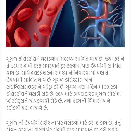
ગૂગળ કોલેસ્ટ્રોલને ઘટાડવામાં મદદરૂપ સાબિત થાય છે. જેથી કરીને
તે હૃદય સંબંધી દરેક સમસ્યાને દૂર કરવામાં પણ ઉપયોગી સાબિત
થાય છે. સાથે બ્લડપ્રેશરની સમસ્યાને નિવારવા માં પણ તે
ઉપયોગી સાબિત થાય છે. ગૂગળ કોલેસ્ટ્રોલ અને
ટ્રાઇગ્લિસરાઇડ્સને ઓછુ કરે છે. ગૂગળ ત્રણ મહિનામાં 30 ટકા
કોલેસ્ટ્રોલને ઘટાડી શકે છે. હ્રદય માટે ફાયદાકારક ગૂગળ લોહીમાં
પ્લેટલેટ્સને ચીપકવાથી રોકે છે. તથા હ્રદયની બિમારી અને
સ્ટ્રોકથી પણ બચાવે છે.
ગૂગળ નો ઉપયોગ શરીર ના પેટ ઘટાડવા માટે કરી શકાય છે. તેનું
સેવન કરવાના કારણે પેટ સંબંધી દરેક સમસ્યાને દૂર કરી શકાય