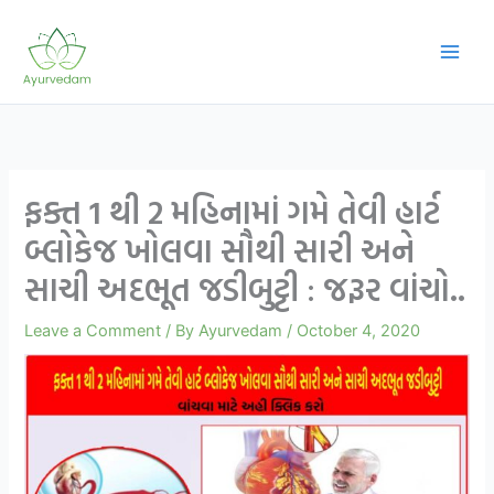
Skip
to
content
ફક્ત 1 થી 2 મહિનામાં ગમે તેવી હાર્ટ
બ્લોકેજ ખોલવા સૌથી સારી અને
સાચી અદભૂત જડીબુટ્ટી : જરૂર વાંચો..
Leave a Comment
/ By
Ayurvedam
/
October 4, 2020