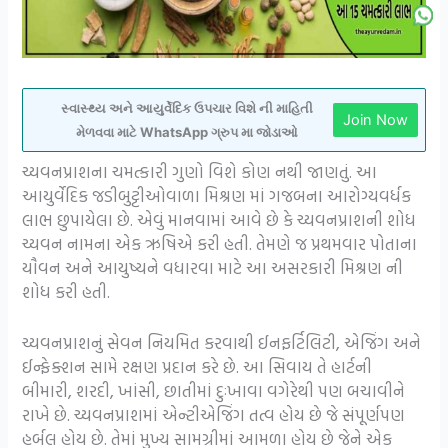
સ્વાસ્થ્ય અને આયુર્વેદિક ઉપચાર વિશે ની માહિતી
Join Now
મેળવવા માટે WhatsApp ગ્રુપ મા જોડાઓ
ચ્યવનપ્રાશના ચમત્કારી ગુણો વિશે કોણ નથી જાણતું. આ
આયુર્વેદિક જડીબુટ્ટીઓવાળા મિશ્રણ માં ગજબના આરોગ્યવર્ધક
લાભ છુપાયેલા છે. એવું માનવામાં આવે છે કે ચ્યવનપ્રાશની શોધ
ચ્યવન નામના એક ઋષિએ કરી હતી. તેમણે જ પ્રથમવાર પોતાના
યૌવન અને આયુષ્યને વધારવા માટે આ અસરકારી મિશ્રણ ની
શોધ કરી હતી.
ચ્યવનપ્રાશનું સેવન નિયમિત કરવાથી ઈનફર્ટિલિટી, એજિંગ અને
ઈન્ફેક્શન સામે રક્ષણ પ્રદાન કરે છે. આ સિવાય તે હાર્ટની
બીમારી, શરદી, ખાંસી, છાતીમાં દુઃખાવા વગેરેથી પણ બચાવીને
રાખે છે. ચ્યવનપ્રાશમાં એન્ટીએજિંગ તત્વ હોય છે જે સંપૂર્ણપણ
હર્બલ હોય છે. તેમાં મુખ્ય સામગ્રીમાં આમળા હોય છે જેને એક