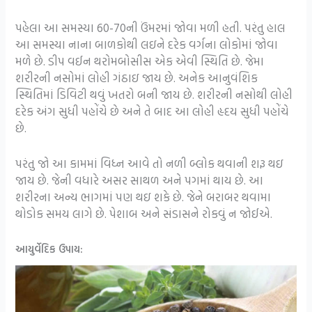
પહેલા આ સમસ્યા 60-70ની ઉંમરમાં જોવા મળી હતી. પરંતુ હાલ
આ સમસ્યા નાના બાળકોથી લઇને દરેક વર્ગના લોકોમાં જોવા
મળે છે. ડીપ વઈન થરોમબોસીસ એક એવી સ્થિતિ છે. જેમા
શરીરની નસોમાં લોહી ગંઠાઇ જાય છે. અનેક આનુવંશિક
સ્થિતિમાં ડિવિટી થવું ખતરો બની જાય છે. શરીરની નસોથી લોહી
દરેક અંગ સુધી પહોંચે છે અને તે બાદ આ લોહી હૃદય સુધી પહોંચે
છે.
પરંતુ જો આ કામમાં વિધ્ન આવે તો નળી બ્લોક થવાની શરૂ થઇ
જાય છે. જેની વધારે અસર સાથળ અને પગમાં થાય છે. આ
શરીરના અન્ય ભાગમાં પણ થઇ શકે છે. જેને બરાબર થવામા
થોડોક સમય લાગે છે. પેશાબ અને સંડાસને રોકવું ન જોઈએ.
આયુર્વેદિક
ઉપાય: