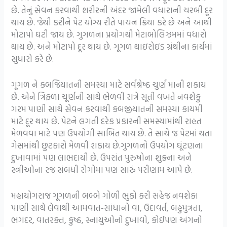
છે. તેનું સેવન કરવાથી શરીરની અંદર જામેલી વધારાની ચરબી દૂર
થાય છે. જેથી કરીને પેટ યોગ્ય રીતે પાચન ક્રિયા કરે છે અને આથી
મોટાપો ઘટી જાય છે. ગુગળના પ્રયોગથી મેટાબોલિઝમમાં વધારો
થાય છે. અને મોટાપો દૂર થાય છે. ગૂગળ થાઇરોઇડ ગ્રંથીના કાર્યમાં
સુધારો કરે છે.
ગૂગળ ને કબજિયાતની સમસ્યા માટે સર્વશ્રેષ્ઠ ચુર્ણ માની શકાય
છે. એને ત્રિફળા ચૂર્ણની સાથે ભેળવી રાત્રે સૂતી વખતે નવશેકું
ગરમ પાણી સાથે સેવન કરવાથી કબજીયાતની સમસ્યા કાયમી
માટે દૂર થાય છે. પેટને લગતી દરેક પ્રકારની સમસ્યામાંથી રાહત
મેળવવા માટે પણ ઉપયોગી સાબિત થાય છે. તે સાથે જ પેટમાં થતા
ગેસમાંથી છુટકારો મેળવી શકાય છે.ગુગળનો ઉપયોગ ઘૂંટણના
દુખાવામાં પણ લાભદાયી છે. ઉપરાંત પુરુષોના શુક્રના અને
સ્ત્રીઓના રજ સંબંધી રોગોમાં પણ સારું પરીણામ આપે છે.
મહાયોગરાજ ગૂગળની બબ્બે ગોળી ભુકો કરી સહેજ નવશેકા
પાણી સાથે લેવાથી આમવાત-સાંધાનો વા, ઉદાવર્ત, બહુમુત્રતા,
ભગંદર, વાતરક્ત, કુષ્ઠ, સ્નાયુઓનો દુખાવો, કોઈપણ અંગનો