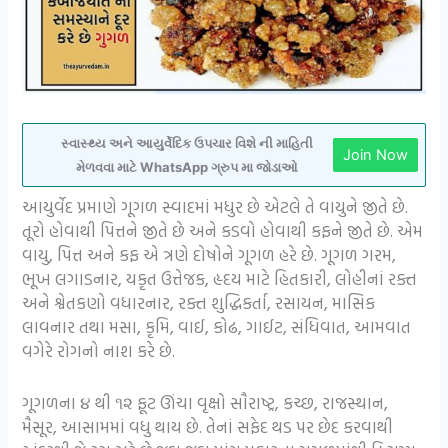
સ્વાસ્થ્ય અને આયુર્વેદિક ઉપચાર વિશે ની માહિતી
Join Now
મેળવવા માટે WhatsApp ગ્રુપ મા જોડાઓ
આયુર્વેદ પ્રમાણે ગૂગળ સ્વાદમાં મધુર છે એટલે તે વાયુને જીતે છે.
તૂરો હોવાથી પિત્તને જીતે છે અને કડવો હોવાથી કફને જીતે છે. એમ
વાયુ, પિત્ત અને કફ એ ત્રણે દોષોને ગૂગળ હરે છે. ગૂગળ ગરમ,
ભૂખ લગાડનાર, યકૃત ઉત્તેજક, હૃદય માટે હિતકારી, લોહીનાં રક્ત
અને શ્વેતકણો વધારનાર, રક્ત શુદ્ધિકર્તા, રસાયન, માસિક
લાવનાર તથા મસા, કૃમિ, વાઈ, કોઢ, ગાઈટ, સંધિવાત, આમવાત
વગેરે રોગનો નાશ કરે છે.
ગૂગળના ૪ થી ૧૨ ફૂટ ઊંચા વૃક્ષો સૌરાષ્ટ્ર, કચ્છ, રાજસ્થાન,
મૈસૂર, આસામમાં વધુ થાય છે. તેનાં સફેદ થડ પર છેદ કરવાથી