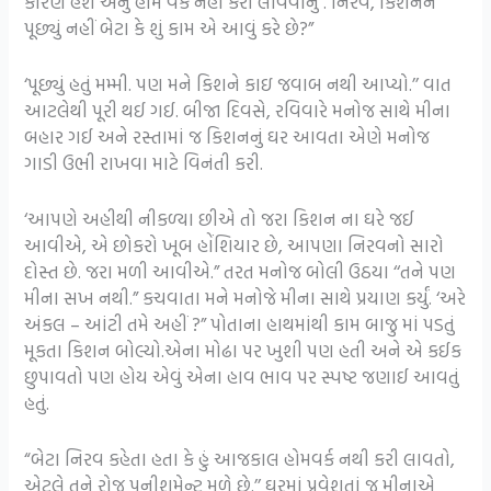
કારણ હશે એનું હોમ વર્ક નહીં કરી લાવવાનું . નિરવ, કિશનને
પૂછ્યું નહીં બેટા કે શું કામ એ આવું કરે છે?”
‘પૂછ્યું હતું મમ્મી. પણ મને કિશને કાઇ જવાબ નથી આપ્યો.’’ વાત
આટલેથી પૂરી થઈ ગઈ. બીજા દિવસે, રવિવારે મનોજ સાથે મીના
બહાર ગઈ અને રસ્તામાં જ કિશનનું ઘર આવતા એણે મનોજ
ગાડી ઉભી રાખવા માટે વિનંતી કરી.
‘આપણે અહીથી નીકળ્યા છીએ તો જરા કિશન ના ઘરે જઈ
આવીએ, એ છોકરો ખૂબ હોંશિયાર છે, આપણા નિરવનો સારો
દોસ્ત છે. જરા મળી આવીએ.” તરત મનોજ બોલી ઉઠયા ‘‘તને પણ
મીના સખ નથી.” કચવાતા મને મનોજે મીના સાથે પ્રયાણ કર્યું. ‘અરે
અંકલ – આંટી તમે અહીં ?” પોતાના હાથમાંથી કામ બાજુ માં પડતું
મૂકતા કિશન બોલ્યો.એના મોઢા પર ખુશી પણ હતી અને એ કઈક
છુપાવતો પણ હોય એવું એના હાવ ભાવ પર સ્પષ્ટ જણાઈ આવતું
હતું.
“બેટા નિરવ કહેતા હતા કે હું આજકાલ હોમવર્ક નથી કરી લાવતો,
એટલે તને રોજ પનીશમેન્ટ મળે છે.’’ ઘરમાં પ્રવેશતાં જ મીનાએ