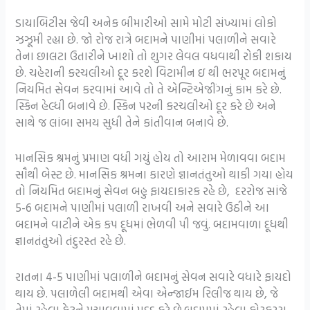
ડાયાબિટીસ જેવી અનેક બીમારીઓ સામે મોટી સંખ્યામાં લોકો
ઝઝૂમી રહ્યા છે. જો રોજ રાત્રે બદામને પાણીમાં પલાળીને સવારે
તેના છાલટા ઉતારીને ખાશો તો શુગર લેવલ વધવાથી રોકી શકાય
છે. ચહેરાની કરચલીઓ દૂર કરશે વિટામીન ઇ થી ભરપૂર બદામનું
નિયમિત સેવન કરવામાં આવે તો તે એન્ટિએજીંગનું કામ કરે છે.
સ્કિન હેલ્ધી બનાવે છે. સ્કિન પરની કરચલીઓ દૂર કરે છે અને
સાથે જ લાંબા સમય સુધી તેને કાંતીવાન બનાવે છે.
માનસિક શ્રમનું પ્રમાણ વધી ગયું હોય તો આરામ મેળાવવા બદામ
સૌથી બેસ્ટ છે. માનસિક શ્રમના કારણે જ્ઞાનતંતુઓ થાકી ગયા હોય
તો નિયમિત બદામનું સેવન બહુ ફાયદાકારક રહે છે, દરરોજ સાંજે
5-6 બદામને પાણીમાં પલાળી રાખવી અને સવારે ઉઠીને આ
બદામને વાટીને એક કપ દૂધમાં ભેળવી પી જવું. બદામવાળા દૂધથી
જ્ઞાનતંતુઓ તંદુરસ્ત રહે છે.
રાતના 4-5 પાણીમાં પલાળીને બદામનું સેવન સવારે વધારે ફાયદો
થાય છે. પલાળેલી બદામથી એવા એન્જાઈમ રિલીજ થાય છે, જે
તેમાં રહેલા ફેટને પચાવવામાં મદદ કરે છે.
બદામમાં રહેલા ફોસ્ફરસ