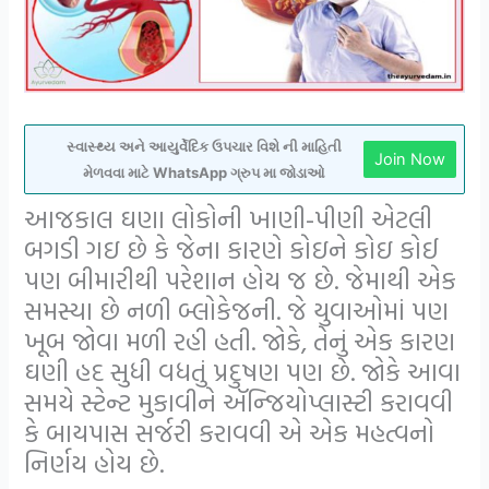
સ્વાસ્થ્ય અને આયુર્વેદિક ઉપચાર વિશે ની માહિતી
Join Now
મેળવવા માટે WhatsApp ગ્રુપ મા જોડાઓ
આજકાલ ઘણા લોકોની ખાણી-પીણી એટલી
બગડી ગઇ છે કે જેના કારણે કોઇને કોઇ કોઈ
પણ બીમારીથી પરેશાન હોય જ છે. જેમાથી એક
સમસ્યા છે નળી બ્લોકેજની. જે યુવાઓમાં પણ
ખૂબ જોવા મળી રહી હતી. જોકે, તેનું એક કારણ
ઘણી હદ સુધી વધતું પ્રદુષણ પણ છે. જોકે આવા
સમયે સ્ટેન્ટ મુકાવીને ઍન્જિયોપ્લાસ્ટી કરાવવી
કે બાયપાસ સર્જરી કરાવવી એ એક મહત્વનો
નિર્ણય હોય છે.