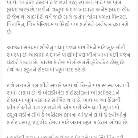
ખાવી એ ફક્ત ટેસ્ટ માટે જ નહીં પરંતુ સ્વાસ્થ્ય માટે પણ ખુબ
ફાયદાકારક છે.શરદીની ઋતુમાં બદામ ખાવાના અનેક ફાયદા હોય
છે જેનાથી યાદગીરી વધે જ છે સાથે જ તેમા જોવા મળતા મિનરલ,
વિટામિન, ઝિંક કેલ્શિયમ વગેરેથી પણ શરીરને અનેક ફાયદા મળે
છે.
આજના સમયમાં લોકોનુ વધતુ વજન પણ તેમને માટે ખૂબ મોટી
સમસ્યા છે. આવામાં બદામને પાણીમાં પલાળીને ખાધા પછી વજન
ઘટાડી શકાય છે. કારણ કે તેમા મોનોઅનસૈચુરેટેડ ફૈટ રહેલુ છે.
તેથી આ ભૂખને રોકવામાં ખૂબ મદદ કરે છે.
રાત્રે બદામને પલાળીને સવારે ખાવાથી દિલને પણ સ્વસ્થ બનાવી
રાખી શકાય છે. જે એલડીએલ કોલેસ્ટ્રોલના ઓક્સીકરણને
રોકવામાં ખૂબ મદદગાર સાબિત થાય છે. આવામાં આ દિલની
બીમારીઓને પણ દૂર રાખે છે.
એક પછી એક ઘણી સુવાવડો
કસુવાવડોને લીધે કે અતિશય કામના બોજાને લીધે જે સ્ત્રીઓનું
શરીર ઘસાતું જતું હોય તેમના માટે બદામ ખૂબ જ ઉત્તમ ઔષધ છે.
પલાળેલી બદામ ખાવાથી હાઈ બ્લડ પ્રેશરને પણ નિયંત્રિત કરી