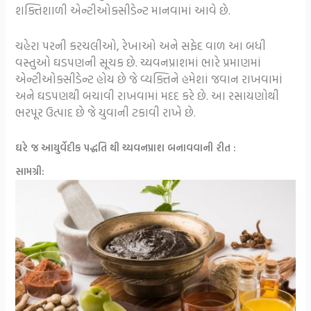
શક્તિશાળી એન્ટીઓક્સીડેન્ટ માનવામાં આવે છે.
ચહેરા પરની કરચલીઓ, રેખાઓ અને સફેદ વાળ આ બધી
વસ્તુઓ ઘડપણની સૂચક છે. ચ્યવનપ્રાશમાં ભારે પ્રમાણમાં
એન્ટીઓક્સીડેન્ટ હોય છે જે વ્યક્તિને હમેશાં જવાન રાખવામાં
અને ઘડપણથી બચાવી રાખવામાં મદદ કરે છે. આ રસાયણોથી
ભરપૂર ઉત્પાદ છે જે યુવાની ટકાવી રાખે છે.
ઘરે જ આયુર્વેદીક પદ્ધતિ થી ચ્યવનપ્રાશ બનાવવાની રીત :
સામગ્રી: