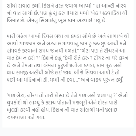
સીધો સવાલ કર્યો. કિશને તરત જવાબ આપ્યો ” હા આન્ટી નીરવ
ની વાત સાચી છે. પણ હું શું કરું !! મારા મમ્મી એક અઠવાડિયા થી
બિમાર છે. એમનું સિલાઈનું ખૂબ કામ અટવાઈ ગયું છે.
મારી બહેન આખો દિવસ બધા ના કપડા સીવે છે અને શાળાએ થી
આવી ગાજકામ અને બટન લગાવવાનું કામ હું કરું છું. આથી મને
હોમવર્ક કરવાનો સમય જ નથી મળતો.” “બેટા પણ તે ટીચરને આ
વાત કેમ ન કરી ?” કિશને કહ્યું “કેવી રીતે કરું ? ટીચર ના ઘરે લગ્ન
છે અને તેમના તથા એમના કુટુંબીજનોના કપડાં, કામ પૂરું નહીં
થાય સમજી અહીંથી બીજે લઈ જાય, બીજે સિવવા આપી દે તો
પછી આ મહિનાની ફી, મમ્મી ની દવા…” અને વાક્ય પૂરું ન કર્યું.
‘પણ બેટા, નીરવ તો તારો દોસ્ત છે તેને પણ નહીં જણાવ્યું ?’ એની
ચુપકીદી થી લાગ્યું કે કદાચ પોતાની મજબૂરી એને દોસ્ત પાસે
ખુલ્લી કરવી નહીં હોય. કિશન ની વાત સાંભળી મનોજભાઇ
ઝંખવાણા પડી ગયા.