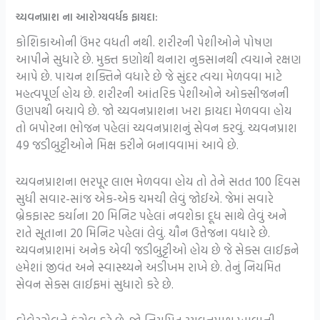
ચ્યવનપ્રાશ ના આરોગ્યવર્ધક ફાયદા:
કોશિકાઓની ઉંમર વધતી નથી. શરીરની પેશીઓને પોષણ
આપીને સુધારે છે. મુક્ત કણોથી થનારા નુકસાનથી ત્વચાને રક્ષણ
આપે છે. પાચન શક્તિને વધારે છે જે સુંદર ત્વચા મેળવવા માટે
મહત્વપૂર્ણ હોય છે. શરીરની આંતરિક પેશીઓને ઓક્સીજનની
ઉણપથી બચાવે છે. જો ચ્યવનપ્રાશના ખરા ફાયદા મેળવવા હોય
તો બપોરના ભોજન પહેલાં ચ્યવનપ્રાશનું સેવન કરવું. ચ્યવનપ્રાશ
49 જડીબુટ્ટીઓને મિક્ષ કરીને બનાવવામાં આવે છે.
ચ્યવનપ્રાશના ભરપૂર લાભ મેળવવા હોય તો તેને સતત 100 દિવસ
સુધી સવાર-સાંજ એક-એક ચમચી લેવું જોઈએ. જેમાં સવારે
બ્રેકફાસ્ટ કર્યાના 20 મિનિટ પહેલાં નવશેકા દૂધ સાથે લેવું અને
રાતે સૂતાના 20 મિનિટ પહેલાં લેવું. યૌન ઉત્તેજના વધારે છે.
ચ્યવનપ્રાશમાં અનેક એવી જડીબુટ્ટીઓ હોય છે જે સેક્સ લાઈફને
હમેશાં જીવંત અને સ્વાસ્થ્યને અડીખમ રાખે છે. તેનું નિયમિત
સેવન સેક્સ લાઈફમાં સુધારો કરે છે.