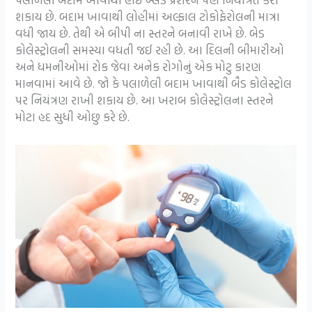
શકાય છે. બદામ ખાવાથી લોહીમાં અલ્ફાલ ટોકોફેરોલની માત્રા
વધી જાય છે. તેથી એ બીપી ના સ્તરને બનાવી રાખે છે. બેડ
કોલેસ્ટ્રોલની સમસ્યા વધતી જઈ રહી છે. આ દિલની બીમારીઓ
અને ધમનીઓમાં રોક જેવા અનેક રોગોનું એક મોટુ કારણ
માનવામાં આવે છે. જો કે પલાળેલી બદામ ખાવાથી બૈડ કોલેસ્ટ્રોલ
પર નિયંત્રણ રાખી શકાય છે. આ ખરાબ કોલેસ્ટ્રોલના સ્તરને
મોટા હદ સુધી ઓછુ કરે છે.