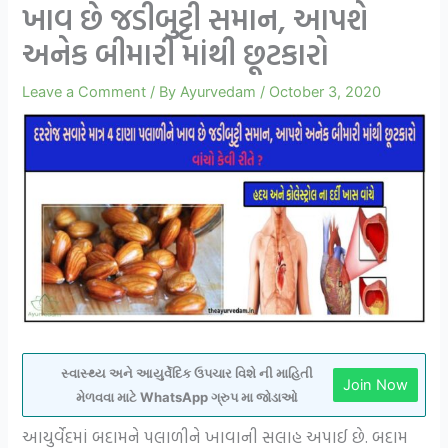
ખાવ છે જડીબુટ્ટી સમાન, આપશે
અનેક બીમારી માંથી છૂટકારો
Leave a Comment
/ By
Ayurvedam
/
October 3, 2020
સ્વાસ્થ્ય અને આયુર્વેદિક ઉપચાર વિશે ની માહિતી
Join Now
મેળવવા માટે WhatsApp ગ્રુપ મા જોડાઓ
આયુર્વેદમાં બદામને પલાળીને ખાવાની સલાહ અપાઈ છે. બદામ