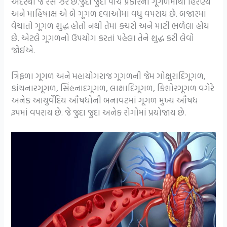
અંદરથી જે રસ ઝરે છે.જુદા જુદા પાંચ પ્રકારના ગૂગળમાંથી હિરણ્ય
અને માહિષાક્ષ એ બે ગૂગળ દવાઓમાં વધુ વપરાય છે. બજારમાં
વેચાતો ગૂગળ શુદ્ધ હોતો નથી તેમાં કચરો અને માટી ભળેલા હોય
છે. એટલે ગૂગળનો ઉપયોગ કરતાં પહેલા તેને શુદ્ધ કરી લેવો
જોઈએ.
ત્રિફળા ગૂગળ અને મહાયોગરાજ ગૂગળની જેમ ગોક્ષુરાદિગૂગળ,
કાંચનારગૂગળ, સિંહનાદગૂગળ, લાક્ષાદિગૂગળ, કિશોરગૂગળ વગેરે
અનેક આયુર્વેદિય ઔષધોની બનાવટમાં ગૂગળ મુખ્ય ઔષધ
રૂપમાં વપરાય છે. જે જુદા જુદા અનેક રોગોમાં પ્રયોજાય છે.