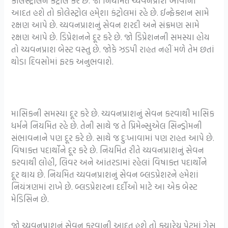
કોલેસ્ટ્રોલને કંટ્રોલ કરે છે. જો નિયમિત ચ્યવનપ્રાશ ખાવાની
આદત હશે તો કોલેસ્ટ્રોલ હમે્શા કંટ્રોલમાં રહે છે. ઈન્ફેક્શન સામે
રક્ષણ આપે છે. ચ્યવનપ્રાશનું સેવન શરદી અને સંક્રમણ સામે
રક્ષણ આપે છે. ડિપ્રેશનને દૂર કરે છે. જો ડિપ્રેશનની સમસ્યા હોય
તો ચ્યવનપ્રાશ બેસ્ટ વસ્તુ છે. જોકે ઝડપી રાહત નહીં મળે તેમ છતાં
થોડા દિવસોમાં ફરક અનુભવાશે.
માસિકની સમસ્યા દૂર કરે છે. ચ્યવનપ્રાશનું સેવન કરવાથી માસિક
ધર્મને નિયમિત રહે છે. તેની સાથે જ તે પ્રિમેન્સુએલ સિન્ડ્રોમની
સંભાવનાને પણ દૂર કરે છે. સાથે જ દુઃખાવામાં પણ રાહત આપે છે.
વિષાક્ત પદાર્થોને દૂર કરે છે. નિયમિત રીતે ચ્યવનપ્રાશનું સેવન
કરવાથી લોહી, લિવર અને આંતરડામાં રહેલાં વિષાક્ત પદાર્થોને
દૂર થાય છે. નિયમિત ચ્યવનપ્રાશનું સેવન બ્લડપ્રેશરને હમેશાં
નિયંત્રણમાં રાખે છે. બ્લડપ્રેશરના દર્દીઓ માટે આ એક બેસ્ટ
મેડિસિન છે.
જો ચ્યવનપ્રાશનું સેવન કરવાની આદત હશે તો ક્યારેય પેટમાં ગેસ