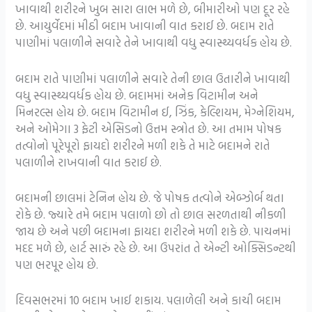
ખાવાથી શરીરને ખુબ સારા લાભ મળે છે, બીમારીઓ પણ દૂર રહે
છે. આયુર્વેદમાં મીઠી બદામ ખાવાની વાત કરાઈ છે. બદામ રાતે
પાણીમાં પલાળીને સવારે તેને ખાવાથી વધુ સ્વાસ્થ્યવર્ધક હોય છે.
બદામ રાતે પાણીમાં પલાળીને સવારે તેની છાલ ઉતારીને ખાવાથી
વધુ સ્વાસ્થ્યવર્ધક હોય છે. બદામમાં અનેક વિટામીન અને
મિનરલ્સ હોય છે. બદામ વિટામીન ઈ, ઝિંક, કેલ્શિયમ, મેગ્નેશિયમ,
અને ઓમેગા 3 ફેટી એસિડનો ઉત્તમ સ્ત્રોત છે. આ તમામ પોષક
તત્વોનો પૂરેપૂરો ફાયદો શરીરને મળી શકે તે માટે બદામને રાતે
પલાળીને રાખવાની વાત કરાઈ છે.
બદામની છાલમાં ટેનિન હોય છે. જે પોષક તત્વોને એબ્ઝોર્બ થતા
રોકે છે. જ્યારે તમે બદામ પલાળો છો તો છાલ સરળતાથી નીકળી
જાય છે અને પછી બદામના ફાયદા શરીરને મળી શકે છે. પાચનમાં
મદદ મળે છે, હાર્ટ સારું રહે છે. આ ઉપરાંત તે એન્ટી ઓક્સિડન્ટથી
પણ ભરપૂર હોય છે.
દિવસભરમાં 10 બદામ ખાઈ શકાય. પલાળેલી અને કાચી બદામ