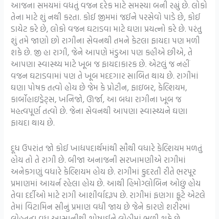
આજના સમયમાં વધતું વજન દરેક માટે સમસ્યા બની રહ્યું છે. લોકો
તેના માટે શું નથી કરતા. કોઈ જીમમાં જઈને પરસેવો પાડે છે, કોઈ
ડાયેટ કરે છે, લોકો વજન ઘટાડવા માટે ઘણા પ્રયત્નો કરે છે. પરંતુ
શું તમે જાણો છો રાગીના સેવનથી તમને કેટલા ફાયદા પણ મળી
શકે છે. જી હા રાગી, જેને આપણે મંડુઆ પણ કહીએ છીએ, તે
આપણા સ્વાસ્થ્ય માટે ખૂબ જ ફાયદાકારક છે. એટલું જ નહીં
વજન ઘટાડવામાં પણ તે ખૂબ મદદગાર સાબિત થાય છે. રાગીમાં
ઘણા પોષક તત્વો હોય છે જેમ કે પ્રોટીન, ફાઇબર, કેલ્શિયમ,
કાર્બોહાઇડ્રેટ્સ, ખનિજો, ઊર્જા, આ બધા રાગીના ખૂબ જ
મહત્વપૂર્ણ તત્વો છે. જેના સેવનથી આપણા સ્વાસ્થ્યને ઘણા
ફાયદા થાય છે.
દૂધ ઉપરાંત જો કોઈ ખાદ્યપદાર્થમાંથી સૌથી વધારે કેલ્શિયમ મળતું
હોય તો તે રાગી છે. બીજા અનાજની સરખામણીએ રાગીમાં
અનેકગણું વધારે કેલ્શિયમ હોય છે. રાગીમાં કુદરતી રીતે ભરપૂર
પ્રમાણમાં આયર્ન રહેલા હોય છે. આથી હિમોગ્લોબિન ઓછું હોય
તેવા દર્દીઓ માટે રાગી આશીર્વાદરૂપ છે. રાગીમાં ફણગા ફૂટે એટલે
તેમાં વિટામિન સીનું પ્રમાણ વધી જાય છે જેને કારણે શરીરમાં
લોહતત્વ વધુ આસાનીથી શોષાઈને લોહીમાં ભળી શકે છે.