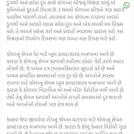
ડુંગળી અને સોયા દૂધ સાથે કોળાનાં બીજનું મિશ્રણ કરવું એ
કૃમિઓનો કુદરતી ઉપાય છે. 3 ચમચી કોળાના બીજને ત્રણ કલાક
પાણીમાં પલાળી રાખો. ત્યારબાદ આ કોળાના દાણામાં અડધો
ડુંગળી અને અડધો ગ્લાસ સોયા દૂધ અને એક ચમચી મધ મિક્સ
કરો. તે બધાને બ્લેન્ડ કરો અને પ્રવાહી સ્વરૂપમાં ગ્રાઇન્ડ કરો. આ
મિશ્રણનો ઉપયોગ દિવસમાં ત્રણ વખત ત્રણ દિવસ માટે કરો.
કોળાનું સેવન પેટ માટે ખૂબ ફાયદાકારક માનવામાં આવે છે.
કારણ કે કોળાનું સેવન કરવાથી શરીરમાં રહેલાં ઝેરી તત્વો બહાર
નીકળે છે, જે પાચન તંત્ર (પાચનક્રિયા)માં સુધારો કરે છે અને
પાચન સંબંધિત સમસ્યાઓ પણ દૂર કરે છે.
આંખોને સ્વસ્થ
રાખવા માટે કોળાનું સેવન ખૂબ ફાયદાકારક માનવામાં આવે છે.
કારણ કે કોળામાં વિટામિન એ અને બીટા કેરોટીન મળી આવે છે.
તેથી તેનું સેવન કરવાથી આંખોને લગતી સમસ્યાઓ દૂર થાય છે
અને આંખોની રોશની પણ તેજ થાય છે.
કેન્સર જેવા જીવલેણ રોગનું જોખમ ઘટાડવા માટે કોળાનું સેવન
ફાયદાકારક માનવામાં આવે છે. કારણ કે કોળું કેન્સર વિરોધી ગુણ
ધરાવે છે, જે કેન્સરનું જોખમ ઘટાડવામાં મદદરૂપ સાબિત થાય છે.