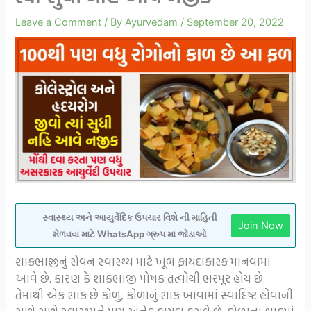
Leave a Comment
/ By
Ayurvedam
/
September 20, 2022
સ્વાસ્થ્ય અને આયુર્વેદિક ઉપચાર વિશે ની માહિતી
Join Now
મેળવવા માટે WhatsApp ગ્રુપ મા જોડાઓ
શાકભાજીનું સેવન સ્વાસ્થ્ય માટે ખૂબ ફાયદાકારક માનવામાં
આવે છે. કારણ કે શાકભાજી પોષક તત્વોથી ભરપૂર હોય છે.
તેમાંથી એક શાક છે કોળું, કોળાનું શાક ખાવામાં સ્વાદિષ્ટ હોવાની