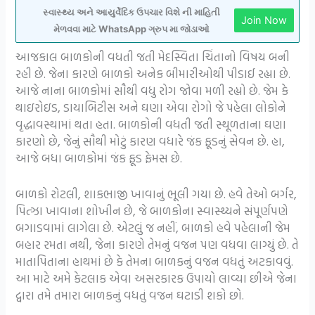
સ્વાસ્થ્ય અને આયુર્વેદિક ઉપચાર વિશે ની માહિતી
Join Now
મેળવવા માટે WhatsApp ગ્રુપ મા જોડાઓ
આજકાલ બાળકોની વધતી જતી મેદસ્વિતા ચિંતાનો વિષય બની
રહી છે. જેના કારણે બાળકો અનેક બીમારીઓથી પીડાઈ રહ્યા છે.
આજે નાના બાળકોમાં સૌથી વધુ રોગ જોવા મળી રહ્યો છે. જેમ કે
થાઇરોઇડ, ડાયાબિટીસ અને ઘણા એવા રોગો જે પહેલા લોકોને
વૃદ્ધાવસ્થામાં થતા હતા. બાળકોની વધતી જતી સ્થૂળતાના ઘણા
કારણો છે, જેનું સૌથી મોટું કારણ વધારે જંક ફૂડનું સેવન છે. હા,
આજે બધા બાળકોમાં જંક ફૂડ ફેમસ છે.
બાળકો રોટલી, શાકભાજી ખાવાનું ભૂલી ગયા છે. હવે તેઓ બર્ગર,
પિત્ઝા ખાવાના શોખીન છે, જે બાળકોના સ્વાસ્થ્યને સંપૂર્ણપણે
બગાડવામાં લાગેલા છે. એટલું જ નહીં, બાળકો હવે પહેલાની જેમ
બહાર રમતા નથી, જેના કારણે તેમનું વજન પણ વધવા લાગ્યું છે. તે
માતાપિતાના હાથમાં છે કે તેમના બાળકનું વજન વધતું અટકાવવું.
આ માટે અમે કેટલાક એવા અસરકારક ઉપાયો લાવ્યા છીએ જેના
દ્વારા તમે તમારા બાળકનું વધતું વજન ઘટાડી શકો છો.