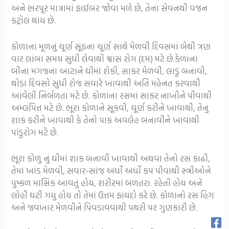
અને ભરપૂર માત્રામાં ફાઈબર જોવા મળે છે, તેના સેવનથી વજન
કંટ્રોલ થાય છે.
કોળાના મૂળનું ચૂર્ણ સૂંઠના ચૂર્ણ સાથે મેળવી દિવસમાં બેથી ત્રણ
વાર લાંબા સમય સુધી લેવાથી શ્વાસ રોગ (દમ) મટે છે.કેળાનાં
બીના મગજના આટાને ઘીમાં શેકી, સાકર મેળવી, લાડુ બનાવી,
થોડા દિવસો સુધી રોજ સવારે ખાવાથી અતિ મહેનત કરવાથી
આવેલી નિર્બળતા મટે છે. કોળાના રસમાં સાકર નાખીને પીવાથી
અમ્લપિત્ત મટે છે. ભૂરા કોળાને સૂકવી, ચૂર્ણ કરીને ખાવાથી, તેનું
શાક કરીને ખાવાથી કે તેનો પાક અવલેહ બનાવીને ખાવાથી
પાંડુરોગ મટે છે.
ભૂરા કોળું નું ઘીમાં શાક બનાવી ખાવાથી અથવા તેનો રસ કાઢી,
તેમાં ખાંડ મેળવી, સવાર-સાંજ અર્ધો અર્ધો કપ પીવાથી સ્ત્રીઓને
પુષ્કળ માસિક આવતું હોય, શરીરમાં બળતરા. રહેતી હોય અને
લોહી ઘટી ગયું હોય તો તેમાં ઉત્તમ ફાયદો કરે છે. કોળાનો રસ હિંગ
અને જવખાર મેળવીને પિવડાવવાથી પથરી પર ગુણકારી છે.