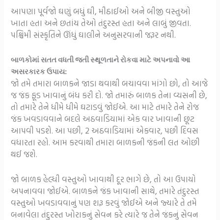
આપણા પૂર્વજો ઘણું બધું ઘી, મીઠાઈઓ અને બીજી વસ્તુઓ
ખાતા હતા અને છતાંય તેઓ તંદુરસ્ત હતા અને લાબું જીવતા.
પશ્ચિમી સંસ્કૃતિને ઊંધું ઘાલીને અનુસરવાની જરૂર નથી.
બાળકોમાં સતત વધતી જતી સ્થૂળતાને રોકવા માટે અપનાવો આ
અસરકારક ઉપાય:
જો તમે તમારા બાળકને જાડા થવાથી બચાવવા માંગો છો, તો આજે
જ જંક ફૂડ ખાવાનું બંધ કરી દો. જો તમારું બાળક તેના વ્યસની છે,
તો તમારે તેને ધીમે ધીમે ઘટાડવું જોઈએ. આ માટે તમારે તેને રોજ
જંક ખવડાવવાને બદલે અઠવાડિયામાં એક વાર ખાવાની છૂટ
આપવી પડશે. આ પછી, 2 અઠવાડિયામાં એકવાર, પછી દિવસ
વધારતા રહો. આમ કરવાથી તમારા બાળકની જંકની લત ઓછી
થઈ જશે.
જો બાળક હેલ્ધી વસ્તુઓ ખાવાથી દૂર ભાગે છે, તો આ ઉપાયો
અપનાવવા જોઈએ. બાળકને જંક ખાવાની સાથે, તમારે તંદુરસ્ત
વસ્તુઓ ખવડાવવાનું પણ શરૂ કરવું જોઈએ અને જ્યારે તે તમે
બનાવેલા તંદુરસ્ત ખોરાકનું સેવન કરે ત્યારે જ તેને જંકનું સેવન