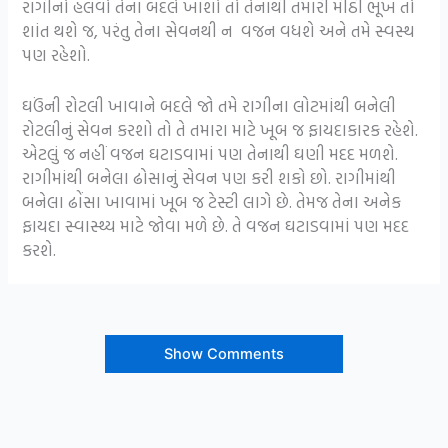
રાગીનો હલવો તેના બદલે ખાશો તો તેનાથી તમારી મીઠી ભૂખ તો
શાંત થશે જ, પરંતુ તેના સેવનથી ન વજન વધશે અને તમે સ્વસ્થ
પણ રહેશો.
ઘઉંની રોટલી ખાવાને બદલે જો તમે રાગીના લોટમાંથી બનેલી
રોટલીનું સેવન કરશો તો તે તમારા માટે ખૂબ જ ફાયદાકારક રહેશે.
એટલું જ નહીં વજન ઘટાડવામાં પણ તેનાથી ઘણી મદદ મળશે.
રાગીમાંથી બનેલા ઢોસાનું સેવન પણ કરી શકો છો. રાગીમાંથી
બનેલા ઢોંસા ખાવામાં ખૂબ જ ટેસ્ટી લાગે છે. તેમજ તેના અનેક
ફાયદા સ્વાસ્થ્ય માટે જોવા મળે છે. તે વજન ઘટાડવામાં પણ મદદ
કરશે.
Show Comments