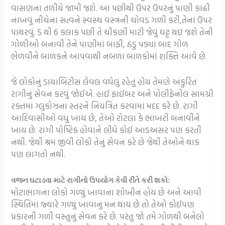
વાસણના તળીયે જામી જશે. આ પછીથી ઉપર ઉપરનું પાણી કાઢી
નાખવું નીચેના સત્વને સ્વસ્થ વસ્ત્રની ચોવડ ગળી કરી,તેના ઉપર
પાથરવું. 5 થી 6 કલાક પછી તે ચીકણી માટી જેવું ઘટ્ટ થઇ જશે તેની
ગોળીઓ બનાવી તેને પાણીમાં બાફી, ઠંડુ પડ્યા બાદ ગોળ
ભેળવીને બાળકને આપવાથી નબળા બાળકોમાં શક્તિ આવે છે.
જે લોકોનું ડાયાબિટીસ લેવલ વધેલું રહેતું હોય તેમણે અંકુરિત
રાગીનું સેવન કરવું જોઈએ. હાઈ ફાઈબર અને પોલીફેનોલ સામગ્રી
રક્તમાં ગ્લુકોઝના સ્તરને નિયંત્રિત કરવામાં મદદ કરે છે.
રાગી
આદિવાસીઓ વધુ ખાય છે, તેઓ રોટલા કે ભાખરી બનાવીને
ખાય છે. રાગી પોષ્ટિક હોવાને લીધે કોઈ આડઅસર પણ કરતી
નથી. જેથી શ્રમ જીવી લોકો તેનું સેવન કરે છે જેથી તેઓને થાક
પણ લાગતો નથી.
વજન ઘટાડવા માટે રાગીનો ઉપયોગ કેવી રીતે કરી શકો:
મોટાભાગના લોકો ગળ્યું ખાવાના શોખીન હોય છે અને આવી
સ્થિતિમાં જ્યારે ગળ્યું ખાવાનુ મન થાય છે તો તેઓ કોઈપણ
પ્રકારની ગળી વસ્તુનું સેવન કરે છે. પરંતુ જો તમે ગોળથી બનેલો