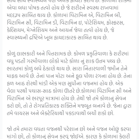
સાથે સાથે સ્વાસ્થ્યને પણ અનેક ફાયદા કરાવે છે. કોળાના શાકમાં
એવા બધા પોષક તત્વો હોય છે જે શરીરને સ્વસ્થ રાખવામાં
મદદરૂપ સાબિત થાય છે. કોળામાં વિટામિન એ, વિટામિન બી,
વિટામિન સી, વિટામિન ડી, વિટામિન ઇ, પોટેશિયમ, ફોસ્ફરસ,
કેલ્શિયમ, મેગ્નેશિયમ અને આયર્ન જેવા તત્વો હોય છે, જે
સ્વાસ્થ્યની દ્રષ્ટિએ ખૂબ ફાયદાકારક સાબિત થાય છે.
કોળું લાભકારી અને પિત્તશામક છે. કોમળ પ્રકૃતિવાળા કે શરીરમાં
વધુ પડતી ગરમીવાળા લોકો માટે કોળા નું શાક ઉત્તમ પથ્ય છે.
ભારતમાં કોળું બધે ઠેકાણે થાય છે. સારા નિતારવાળી જમીન તેને
માફક આવે છે. તેનાં પાન મોટા અને ફૂલ પીળા રંગના હોય છે. તેના
ફળ આઠ શેરથી માંડી એક મણ સુધીના વજનમાં હોય છે. એક
વેલા પરથી પચાસ-સાઠ કોળાં ઊતરે છે.કોળામાં વિટામિન સી અને
વિટામિન એ ભરપૂર માત્રામાં હોય છે. તેથી જો તમે કોળાનું સેવન
કરો છો, તો તે રોગપ્રતિકારક શક્તિને મજબૂત બનાવે છે. જેના દ્વારા
તમે વાયરસ અને બેક્ટેરિયાથી પકડાવાથી બચી શકો છો.
જો તમે તમારા વધતા વજનથી પરેશાન છો અને વજન ઓછું કરવા
માંગો છો, તો કોળાનું સેવન કરવું જોઈએ. કારણ કે કોળામાં કેલરી