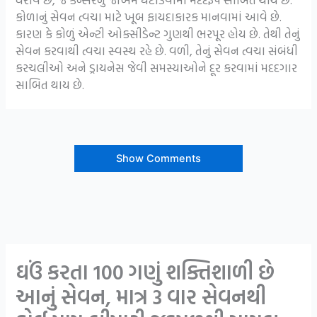
કોળાનું સેવન ત્વચા માટે ખૂબ ફાયદાકારક માનવામાં આવે છે.
કારણ કે કોળું એન્ટી ઓક્સીડેન્ટ ગુણથી ભરપૂર હોય છે. તેથી તેનું
સેવન કરવાથી ત્વચા સ્વસ્થ રહે છે. વળી, તેનું સેવન ત્વચા સંબંધી
કરચલીઓ અને ડ્રાયનેસ જેવી સમસ્યાઓને દૂર કરવામાં મદદગાર
સાબિત થાય છે.
Show Comments
ઘઉં કરતા 100 ગણું શક્તિશાળી છે
આનું સેવન, માત્ર 3 વાર સેવનથી