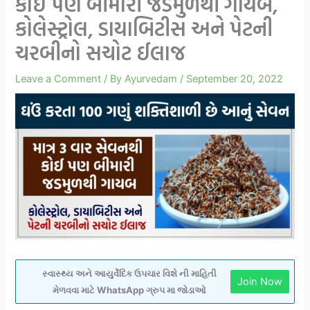
કોઈ પણ બીમારી જડમુળથી ગાયબ,
કોલેસ્ટ્રોલ, ડાયાબિટીસ અને પેટની
ચરબીનો સચોટ ઈલાજ
Leave a Comment
/ By
Ayurvedam
/
September 20, 2022
સ્વાસ્થ્ય અને આયુર્વેદિક ઉપચાર વિશે ની માહિતી
Join Now
મેળવવા માટે WhatsApp ગ્રુપ મા જોડાઓ