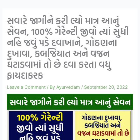
સવારે જાગીને કરી લ્યો માત્ર આનું
સેવન, 100% ગેરેન્ટી જીવો ત્યાં સુધી
નહિ જવું પડે દવાખાને, ગોઠણના
દુખાવા, કબજિયાત અને વજન
ઘટાડવામાં તો છે દવા કરતા વધુ
ફાયદાકરક
Leave a Comment
/ By
Ayurvedam
/
September 20, 2022