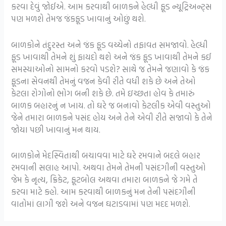
કરવા દેવું જોઈએ. આમ કરવાથી બાળકને હેલ્ધી ફૂડ ન્યૂટ્રિઅન્ટ્સ
પણ મળશે તેમજ જંકફૂડ ખાવાનું ઓછું થશે.
બાળકોને તંદુરસ્ત અને જંક ફૂડ વચ્ચેનો તફાવત સમજાવો. હેલ્ધી
ફૂડ ખાવાથી તેમને શું ફાયદો થશે અને જંક ફૂડ ખાવાથી તેમને કઈ
સમસ્યાઓનો સામનો કરવો પડશે? સાથે જ તેમને જણાવો કે જંક
ફૂડના સેવનથી તેમનું વજન કેવી રીતે વધી શકે છે અને તેઓ
કેટલા રોગોનો ભોગ બની શકે છે.
તમે ઇચ્છતા હોવ કે તમારું
બાળક બહારનું ન ખાય. તો ઘરે જ બનાવો કેટલીક એવી વસ્તુઓ
જેને તમારા બાળકને પસંદ હોય અને તેને એવી રીતે સજાવો કે તેને
જોયા પછી ખાવાનું મન થાય.
બાળકોને મેદસ્વિતાથી બચાવવા માટે ઘરે રમવાને બદલે બહાર
રમવાની સલાહ આપો. અથવા તેમને તેમની પસંદગીની વસ્તુઓ
જેમ કે નૃત્ય, ક્રિકેટ, ફૂટબોલ અથવા તમારા બાળકને જે ગમે તે
કરવા માટે કહો. આમ કરવાથી બાળકનું મન તેની પસંદગીની
વાતોમાં લાગી જશે અને વજન ઘટાડવામાં પણ મદદ મળશે.