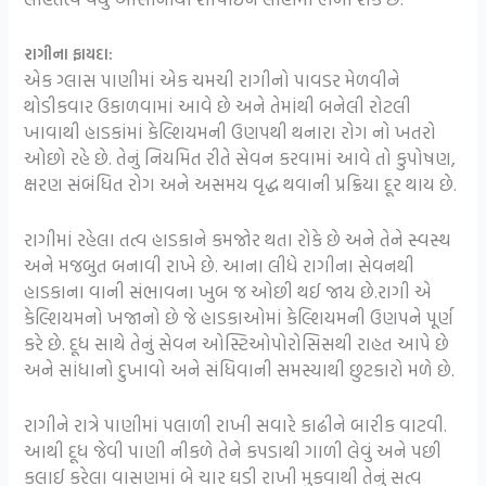
રાગીના ફાયદા:
એક ગ્લાસ પાણીમાં એક ચમચી રાગીનો પાવડર મેળવીને
થોડીકવાર ઉકાળવામાં આવે છે અને તેમાંથી બનેલી રોટલી
ખાવાથી હાડકાંમાં કેલ્શિયમની ઉણપથી થનારા રોગ નો ખતરો
ઓછો રહે છે. તેનું નિયમિત રીતે સેવન કરવામાં આવે તો કુપોષણ,
ક્ષરણ સંબંધિત રોગ અને અસમય વૃદ્ધ થવાની પ્રક્રિયા દૂર થાય છે.
રાગીમાં રહેલા તત્વ હાડકાને કમજોર થતા રોકે છે અને તેને સ્વસ્થ
અને મજબુત બનાવી રાખે છે. આના લીધે રાગીના સેવનથી
હાડકાના વાની સંભાવના ખુબ જ ઓછી થઈ જાય છે.રાગી એ
કેલ્શિયમનો ખજાનો છે જે હાડકાઓમાં કેલ્શિયમની ઉણપને પૂર્ણ
કરે છે. દૂધ સાથે તેનું સેવન ઓસ્ટિઓપોરોસિસથી રાહત આપે છે
અને સાંધાનો દુખાવો અને સંધિવાની સમસ્યાથી છુટકારો મળે છે.
રાગીને રાત્રે પાણીમાં પલાળી રાખી સવારે કાઢીને બારીક વાટવી.
આથી દૂધ જેવી પાણી નીકળે તેને કપડાથી ગાળી લેવું અને પછી
કલાઈ કરેલા વાસણમાં બે ચાર ઘડી રાખી મુકવાથી તેનું સત્વ