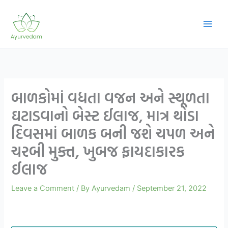
Skip
to
content
બાળકોમાં વધતા વજન અને સ્થૂળતા
ઘટાડવાનો બેસ્ટ ઈલાજ, માત્ર થોડા
દિવસમાં બાળક બની જશે ચપળ અને
ચરબી મુક્ત, ખુબજ ફાયદાકારક
ઈલાજ
Leave a Comment
/ By
Ayurvedam
/
September 21, 2022