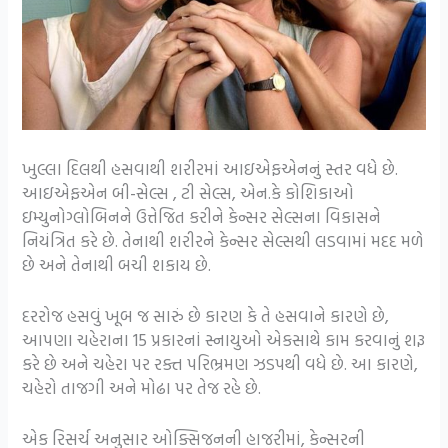
ખુલ્લા દિલથી હસવાથી શરીરમાં આઇએફએનનું સ્તર વધે છે.
આઇએફએન બી-સેલ્સ , ટી સેલ્સ, એન.કે કોશિકાઓ
ઇમ્યુનોગ્લોબિનને ઉત્તેજિત કરીને કેન્સર સેલ્સના વિકાસને
નિયંત્રિત કરે છે. તેનાથી શરીરને કેન્સર સેલ્સથી લડવામાં મદદ મળે
છે અને તેનાથી બચી શકાય છે.
દરરોજ હસવું ખૂબ જ સારું છે કારણ કે તે હસવાને કારણે છે,
આપણા ચહેરાના 15 પ્રકારનાં સ્નાયુઓ એકસાથે કામ કરવાનું શરૂ
કરે છે અને ચહેરા પર રક્ત પરિભ્રમણ ઝડપથી વધે છે. આ કારણે,
ચહેરો તાજગી અને મોઢા પર તેજ રહે છે.
એક રિસર્ચ અનુસાર ઓક્સિજનની હાજરીમાં, કેન્સરની