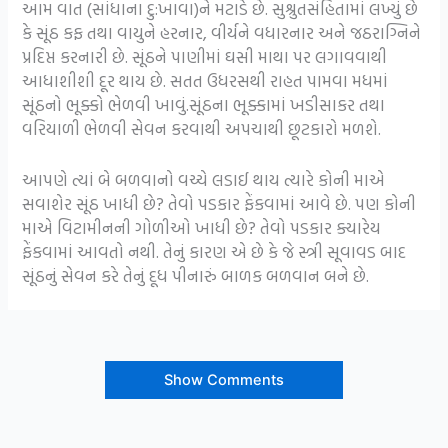
આમ વાત (સાંધાના દુ:ખાવા)ને મટાડે છે. સુશ્રુતસંહિતામાં લખ્યું છે
કે સૂંઠ કફ તથા વાયુને હરનાર, વીર્યને વધારનાર અને જઠરાગ્નિને
પ્રદિપ્ત કરનારી છે. સૂંઠને પાણીમાં ઘસી માથા પર લગાવવાથી
આધાશીશી દૂર થાય છે. સતત ઉધરસથી રાહત પામવા મધમાં
સૂંઠનો ભૂક્કો ભેળવી ખાવું.સૂંઠના ભૂક્કામાં ખડીસાકર તથા
વરિયાળી ભેળવી સેવન કરવાથી અપચાથી છૂટકારો મળશે.
આપણે ત્યાં બે બળવાનો વચ્ચે લડાઈ થાય ત્યારે કોની માએ
સવાશેર સૂંઠ ખાધી છે? તેવો પડકાર ફેંકવામાં આવે છે. પણ કોની
માએ વિટામીનની ગોળીઓ ખાધી છે? તેવો પડકાર ક્યારેય
ફેંકવામાં આવતો નથી. તેનું કારણ એ છે કે જે સ્ત્રી સૂવાવડ બાદ
સૂંઠનું સેવન કરે તેનું દૂધ પીનારું બાળક બળવાન બને છે.
Show Comments