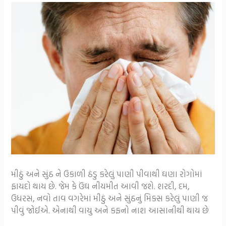
મીઠું અને સુંઠ ને ઉકાળી ઠંડુ કરેલું પાણી પીવાથી ઘણા રોગોમાં
ફાયદો થાય છે. જેમ કે ઉંઘ નીયમીત આવી જશે. શરદી, દમ,
ઉધરસ, નવો તાવ વગરેમાં મીઠું અને સુંઠનું મિક્સ કરેલું પાણી જ
પીવું જોઈએ. એનાથી વાયુ અને કફનો નાશ આસાનીથી થાય છે