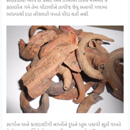
સહેલાઈથી આવે છે.જસત અને તાંબાના તારને મખમલ કે
ફલાલીન ગમે તેમાં વીંટાળીને તાવીજ જેવું બનાવી ગળામાં
બાંધવાથી દાંત નીકળતી વખતે પીડા થતી નથી.
સાગૌન અને કાકડાશીંગી નાખીને દૂધને ખૂબ ૫કાવી સૂતી વખતે