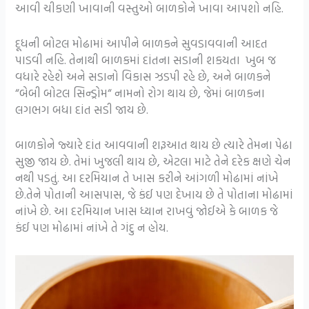
આવી ચીકણી ખાવાની વસ્તુઓ બાળકોને ખાવા આપશો નહિ.
દૂધની બોટલ મોઢામાં આપીને બાળકને સુવડાવવાની આદત
પાડવી નહિ. તેનાથી બાળકમાં દાંતના સડાની શકયતા ખુબ જ
વધારે રહેશે અને સડાનો વિકાસ ઝડપી રહે છે, અને બાળકને
“બેબી બોટલ સિન્ડ્રોમ“ નામનો રોગ થાય છે, જેમાં બાળકના
લગભગ બધા દાંત સડી જાય છે.
બાળકોને જ્યારે દાંત આવવાની શરૂઆત થાય છે ત્યારે તેમના પેઢા
સુજી જાય છે. તેમાં ખુજલી થાય છે, એટલા માટે તેને દરેક ક્ષણે ચેન
નથી પડતું. આ દરમિયાન તે ખાસ કરીને આંગળી મોઢામાં નાંખે
છે.તેને પોતાની આસપાસ, જે કંઈ પણ દેખાય છે તે પોતાના મોઢામાં
નાંખે છે. આ દરમિયાન ખાસ ધ્યાન રાખવું જોઈએ કે બાળક જે
કંઈ પણ મોઢામાં નાંખે તે ગંદુ ન હોય.