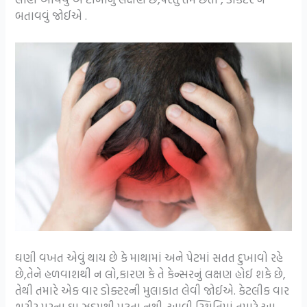
બતાવવું જોઈએ .
ઘણી વખત એવું થાય છે કે માથામાં અને પેટમાં સતત દુખાવો રહે
છે,તેને હળવાશથી ન લો,કારણ કે તે કેન્સરનું લક્ષણ હોઈ શકે છે,
તેથી તમારે એક વાર ડોક્ટરની મુલાકાત લેવી જોઈએ. કેટલીક વાર
શરીર પરના ઘા ઝડપથી મટતા નથી .આવી સ્થિતિમાં તમારે આ