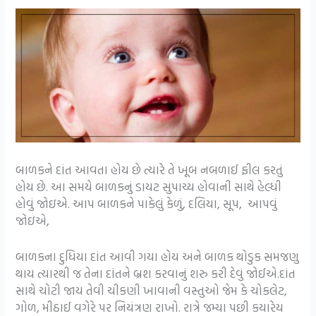
બાળકને દાંત આવતા હોય છે ત્યારે તે ખૂબ નબળાઈ ફીલ કરતું
હોય છે. આ સમયે બાળકનું ડાયટ સુપાચ્ય હોવાની સાથે હેલ્ધી
હોવું જોઇએ. આપ બાળકને પાકેલું કેળું, દલિયા, સૂપ, આપવું
જોઇએ,
બાળકના દુધિયા દાંત આવી ગયા હોય અને બાળક થોડુક સમજણુ
થાય ત્યારથી જ તેના દાંતને બ્રશ કરવાનું શરુ કરી દેવું જોઈએ.દાંત
સાથે ચોટી જાય તેવી ચીકણી ખાવાની વસ્તુઓ જેમ કે ચોકલેટ,
ગોળ, મીઠાઈ વગેરે પર નિયંત્રણ રાખો. રાત્રે જમ્યા પછી કયારેય