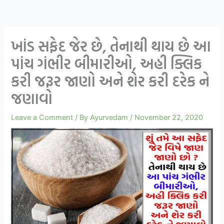
ખાંડ સફેદ જેર છે, તેનાથી થાય છે આ
પાંચ ગંભીર બીમારીઓ, અહી ક્લિક
કરી જરૂર જાણો અને શેર કરી દરેક ને
જણાવો
Leave a Comment
/ By
Ayurvedam
/
November 22, 2020