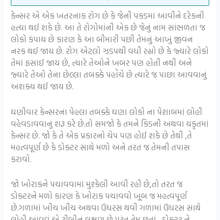
કેન્સર એ એક ખતરનાક રોગ છે કે જેની પકડમાં આવીને દરેકની
હત્યા થઈ શકે છે. આ તે રોગોમાંની એક છે જેનું નામ સાંભળતા જ
લોકો કંપાય છે કારણ કે આ બીમારી પછી તેમનું આખું જીવન
નરક થઈ જાય છે. રોગ એટલો ઝડપથી વધી રહ્યો છે કે જ્યારે લોકો
તેમાં ફસાઈ જાય છે, ત્યારે તેઓને ખબર પણ હોતી નથી અને
જ્યારે તેઓ તેના છેલ્લા તબક્કે પહોંચે છે ત્યારે જ પાછા આવવાનું
અશક્ય થઈ જાય છે.
ઘણીવાર કેન્સરના પેહલા તબક્કે ઘણા લોકો ના પેશાબમાં લોહી
વહેવડાવવાનું શરૂ કરે છે.તો સમજો કે તમને કિડની અથવા યકૃતમાં
કેન્સર છે. જો કે તે એક પ્રકારનો ચેપ પણ હોઈ શકે છે તેથી ,તે
મહત્વપૂર્ણ છે કે ડોક્ટર સાથે મળો અને તરત જ તેમની તપાસ
કરાવો.
જો ખોરાકને પચાવવામાં મુશ્કેલી આવી રહી છે,તો તરત જ
ડોક્ટરને મળો કારણ કે ખોરાક પચાવવો ખૂબ જ મહત્વપૂર્ણ
છે.ગળામાં ખીચ ખીચ અથવા ઉધરસ થવી ગળામાં ઉધરસ સાથે
લોહી આવવું એ ટીબીનું લક્ષણ છે,પરંતુ તેમ છતાં , ડોક્ટર ને