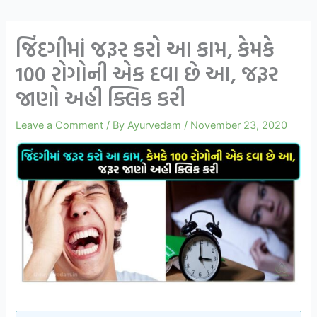
જિંદગીમાં જરૂર કરો આ કામ, કેમકે
100 રોગોની એક દવા છે આ, જરૂર
જાણો અહી ક્લિક કરી
Leave a Comment
/ By
Ayurvedam
/
November 23, 2020