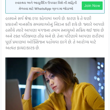
સ્વાસ્થ્ય અને આયુર્વેદિક ઉપચાર વિશે ની માહિતી
Join Now
મેળવવા માટે WhatsApp ગ્રુપ મા જોડાઓ
હાસ્યને સર્વ શ્રેષ્ઠ દવા કહેવામાં આવે છે. કારણ કે તે ઘણી
પ્રકારની માનસીક સમસ્યાઓનું નિદાન કરી શકે છે. જ્યારે આપણે
હસીયે ત્યારે આપણા મગજના તમામ સ્નાયુઓ સક્રિય થઈ જાય છે
અને રક્ત પરિભ્રમણ તીવ્ર બને છે. તેના પરિણામે આપણા શરીરમાં
પૂર્ણ પ્રમાણમાં ઓક્સિજન પહોંચવા લાગે છે. તે આરોગ્ય માટે
અત્યંત ફાયદાકારક છે.