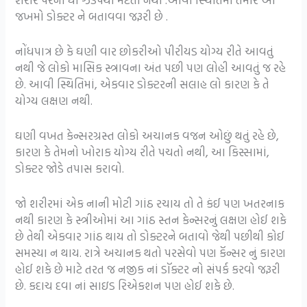
જખમો ડોક્ટર ને બતાવવા જરૂરી છે .
નોંધપાત્ર છે કે ઘણી વાર છોકરીઓ પીરીયડ યોગ્ય રીતે આવતું
નથી જે લોકો માસિક સ્ત્રાવના અંત પછી પણ લોહી આવતું જ રહે
છે. આવી સ્થિતિમાં, એકવાર ડોક્ટરની સલાહ લો કારણ કે તે
યોગ્ય લક્ષણ નથી.
ઘણી વખત કેન્સરગ્રસ્ત લોકો અચાનક વજન ઓછું થતું રહે છે,
કારણ કે તેમનો ખોરાક યોગ્ય રીતે પચતો નથી, આ કિસ્સામાં,
ડોક્ટર જોડે તપાસ કરાવો.
જો શરીરમાં એક નાની મોટી ગાંઠ રચાય તો તે કંઈ પણ ખતરનાક
નથી કારણ કે સ્ત્રીઓમાં આ ગાંઠ સ્તન કેન્સરનું લક્ષણ હોઈ શકે
છે તેથી એકવાર ગાંઠ થાય તો ડોક્ટરને બતાવો જેથી પછીથી કોઈ
સમસ્યા ન થાય. રાત્રે અચાનક થતો પરસેવો પણ કૅન્સર નું કારણ
હોઈ શકે છે માટે તરત જ નજીક નાં ડૉક્ટર નો સંપર્ક કરવો જરૂરી
છે. કદાચ દવા નાં સાઇડ રિએકશન પણ હોઈ શકે છે.