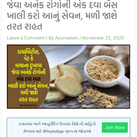
જેવા અનેક રોગોની એક દવા બસ
ખાલી કરો આનું સેવન, મળી જાશે
તરત રાહત
Leave a Comment
/ By
Ayurvedam
/
November 22, 2020
સ્વાસ્થ્ય અને આયુર્વેદિક ઉપચાર વિશે ની માહિતી
Join Now
મેળવવા માટે WhatsApp ગ્રુપ મા જોડાઓ