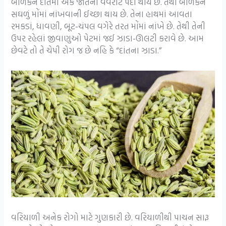
બાળકને દાંતમાં એક જાતનો વવરાટ પેદા થાય છે. તેથી બાળકને
સઘળું મોંમાં નાંખવાની ઈચ્છા થાય છે. તેના હાથમાં આવતા
રમકડાં, ધાવણી, બૂટ-ચંપલ વગેરે તરત મોંમાં નાંખે છે. તેથી તેની
ઉપર રહેલાં જીવાણુઓ પેટમાં જઈ ઝાડા-ઊલટી કરાવે છે. આમ
છેવટે તો તે ચેપી રોગ જ છે નહિ કે “દાંતના ઝાડા.”
વરિયાળી અનેક રોગો માટે ગુણકારી છે. વરિયાળીથી પાચન સારૂ