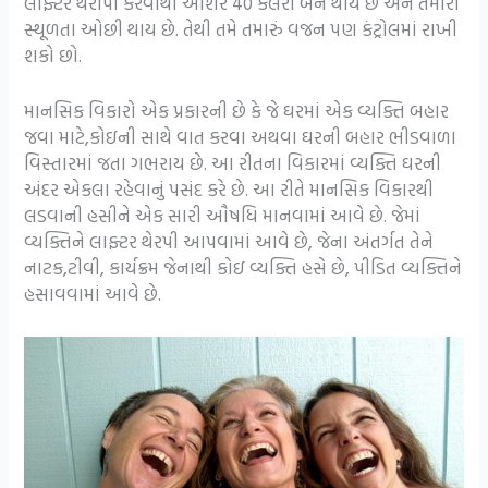
લાફ્ટર થેરાપી કરવાથી આશરે 40 કેલરી બર્ન થાય છે અને તમારી
સ્થૂળતા ઓછી થાય છે. તેથી તમે તમારું વજન પણ કંટ્રોલમાં રાખી
શકો છો.
માનસિક વિકારો એક પ્રકારની છે કે જે ઘરમાં એક વ્યક્તિ બહાર
જવા માટે,કોઇની સાથે વાત કરવા અથવા ઘરની બહાર ભીડવાળા
વિસ્તારમાં જતા ગભરાય છે. આ રીતના વિકારમાં વ્યક્તિ ઘરની
અંદર એકલા રહેવાનું પસંદ કરે છે. આ રીતે માનસિક વિકારથી
લડવાની હસીને એક સારી ઔષધિ માનવામાં આવે છે. જેમાં
વ્યક્તિને લાફ્ટર થેરપી આપવામાં આવે છે, જેના અંતર્ગત તેને
નાટક,ટીવી, કાર્યક્રમ જેનાથી કોઇ વ્યક્તિ હસે છે, પીડિત વ્યક્તિને
હસાવવામાં આવે છે.