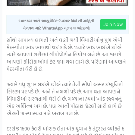
સ્વાસ્થ્ય અને આયુર્વેદિક ઉપચાર વિશે ની માહિતી
Join Now
મેળવવા માટે WhatsApp ગ્રુપ મા જોડાઓ
સૌથી સામાન્ય લાગતી અને ઘણી બધી બિમારીઓનું મુળ એવી
મેદસ્વીતા ખાંડ ખાવાથી થઇ શકે છે. જ્યારે ખાંડ ખાઇએ છીએ
ત્યારે આપણાં શરીરમાં લીપોપ્રોટીન લિપોઝ બને છે. આ કારણે
આપણી કોશિકાઓમાં ફેટ જમા થવા લાગે છે. પરિણામે આપણને
મેદસ્વીતા ઘેરી લે છે.
જ્યારે વધુ શુગર લઇએ છીએ ત્યારે તેની સીધી અસર ઇમ્યુનિટી
સિસ્ટમ પર પડે છે. અને તે નબળી પડે છે. આમ થતા આપણને
બિમારીઓ સરળતાથી ઘેરી લે છે. ગળ્યાના રૂપમાં ખાંડ જીવનનું
એક અભિન્ન અંગ છે. પણ આની મીઠાશ જેટલી સારી લાગે છે
એટલી જ સ્વાસ્થય માટે ખરાબ પણ છે.
દરરોજ 1600 કેલરી ખોરાક લેતા એક યુવાન કે તંદુરસ્ત વ્યક્તિ 6