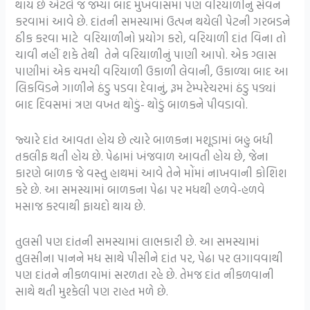
થાય છે એટલે જ જમ્યા બાદ મુખવાસમાં પણ વરિયાળીનું સેવન
કરવામાં આવે છે. દાંતની સમસ્યામાં ઉત્પન થયેલી પેટની ગરબડને
ઠીક કરવા માટે વરિયાળીનો પ્રયોગ કરો, વરિયાળી દાંત વિના તો
ચાવી નહીં શકે તેથી તેને વરિયાળીનું પાણી આપો. એક ગ્લાસ
પાણીમાં એક ચમચી વરિયાળી ઉકાળી લેવાની, ઉકાળ્યા બાદ આ
લિકવિડને ગાળીને ઠંડુ પડવા દેવાનું, રૂમ ટેમ્પરેચરમાં ઠંડુ પડ્યાં
બાદ દિવસમાં ત્રણ વખત થોડું- થોડું બાળકને પીવડાવો.
જ્યારે દાંત આવતા હોય છે ત્યારે બાળકના મશૂડામાં બહુ બધી
તકલીફ થતી હોય છે. પેઢામાં ખંજવાળ આવતી હોય છે, જેના
કારણે બાળક જે વસ્તુ હાથમાં આવે તેને મોંમાં નાખવાની કોશિશ
કરે છે. આ સમસ્યામાં બાળકના પેઢા પર મધથી હળવે-હળવે
મસાજ કરવાથી ફાયદો થાય છે.
તુલસી પણ દાંતની સમસ્યામાં લાભકારી છે. આ સમસ્યામાં
તુલસીના પાનને મધ સાથે પીસીને દાંત પર, પેઢા પર લગાવવાથી
પણ દાંતને નીકળવામાં સરળતા રહે છે. તેમજ દાંત નીકળવાની
સાથે થતી મુશ્કેલી પણ રાહત મળે છે.