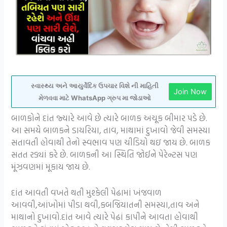
સ્વાસ્થ્ય અને આયુર્વેદિક ઉપચાર વિશે ની માહિતી
Join Now
મેળવવા માટે WhatsApp ગ્રુપ મા જોડાઓ
બાળકોને દાંત જ્યારે આવે છે ત્યારે બાળક અચૂક બીમાર પડે છે.
આ સમયે બાળકને ડાયરિયા, તાવ, માથામાં દુખાવો જેવી સમસ્યા
સતાવતી હોવાથી તેનો સ્વભાવ પણ ચીડિયો થઇ જાય છે. બાળક
સતત રડ્યાં કરે છે. બાળકની આ સ્થિતિ જોઈને પેરેન્ટસ પણ
મૂંઝવણમાં મૂકાય જાય છે.
દાંત આવતી વખતે થતી મુશ્કેલી પેઢામાં ખંજવાળ
આવવી,આંખોમાં પીડા થવી,કબજિયાતની સમસ્યા,તાવ અને
માથાનો દુખાવો.દાંત આવે ત્યારે પેઢાં કાપીને આવતા હોવાથી