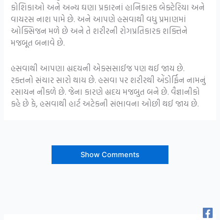
કોશિકાઓ અને અન્ય ઘણા પ્રકારનાં હાનિકારક બેક્ટેરિયા અને
વાયરસ નાશ પામે છે. અને આપણે હસવાથી વધુ પ્રમાણમાં
ઓક્સિજન મળે છે અને તે શરીરની રોગપ્રતિકારક શક્તિને
મજબૂત બનાવે છે.
હસવાથી આપણા હ્યદયની એક્સસાઈજ પણ થઈ જાય છે.
રક્તનો સંચાર સારો થાય છે. હસવા પર શરીરથી એંડોર્ફિન નામનું
રસાયન નીકળે છે. જેના કારણે હ્યદય મજબુત બને છે. વૈજ્ઞાનીકો
કહે છે કે, હસવાથી હાર્ટ અટેકની સંભાવના ઓછી થઈ જાય છે.
Show Comments