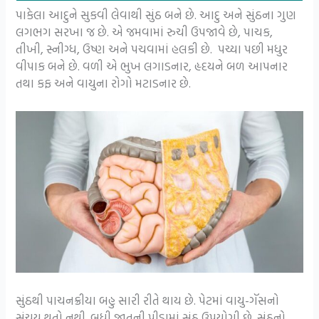
પાકેલા આદુને સુકવી લેવાથી સુંઠ બને છે. આદુ અને સુંઠના ગુણ
લગભગ સરખા જ છે. એ જમવામાં રુચી ઉપજાવે છે, પાચક,
તીખી, સ્નીગ્ધ, ઉષ્ણ અને પચવામાં હલકી છે. પચ્યા પછી મધુર
વીપાક બને છે. વળી એ ભુખ લગાડનાર, હૃદયને બળ આપનાર
તથા કફ અને વાયુના રોગો મટાડનાર છે.
સુંઠથી પાચનક્રીયા બહુ સારી રીતે થાય છે. પેટમાં વાયુ-ગૅસનો
સંચય થતો નથી. બધી જાતની પીડામાં સુંઠ ઉપયોગી છે. સૂંઠનો