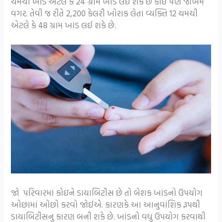
ચમચી ખાંડ એટલે કે 24 ગ્રામ ખાંડ લઈ શકે છે કોઈ પણ જોખમ
વગર. તેવી જ રીતે 2,200 કેલરી ખોરાક લેતા વ્યક્તિ 12 ચમચી
એટલે કે 48 ગ્રામ ખાંડ લઈ શકે છે.
જો પરિવારમાં કોઇને ડાયાબિટીસ છે તો બેશક ખાંડનો ઉપયોગ
ઓછામાં ઓછો કરવો જોઈએ. કારણકે આ આનુવાંશિક રૂપથી
ડાયાબિટીસનુ કારણ બની શકે છે. ખાંડનો વધુ ઉપયોગ કરવાથી