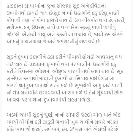
હાડકાના સાંધાઓના જુના સોજામાં સુંઠ અને દીવેલના
ઉપયોગથી ફાયદો થાય છે.સુંઠ નાખી ઉકાળીને ઠંડુ કરેલું પાણી
પીવાથી ઘણા રોગોમાં ફાયદો થાય છે. ઉંઘ નીયમીત થાય છે. શરદી,
સળેખમ, દમ, ઉધરસ, નવો તાવ વગરેમાં સુંઠનું પાણી જ પીવું
જોઈએ. એનાથી વાયુ અને કફનો નાશ થાય છે, કાચો રસ એટલે
આમનું પાચન થાય છે અને જઠરાગ્નીનું બળ વધે છે.
સૂંઠને દૂધમાં ઉકાળીને ઠંડા કરીને પીવાથી હીચકી આવવાનું બંધ
થઇ જાય છે. હાડકામાં દુખાવો થવા પર પાણીમાં ઉકાળીને ઠંડુ
કરીને દિવસમાં ઓછામાં ઓછું ૪ વાર પીવાથી લાભ થાય છે. સૂંઠ
નું સેવન કરવાથી માથાનો દુખાવો ના સિવાય માઈગ્રેશન ના
કારણે થતું દુખાવામાંથી રાહત મળે છે. સુકાયેલી આદુ અને પાણી
નો લેપ બનાવીને લગાવવાથી આરામ મળે છે તેને સૂંઘવાથી છીક
આવવા પર માથાના દુખાવામાંથી રાહત મળે છે.
અડધી ચમચી સુંઠનું ચુર્ણ, નાની સોપારી જેટલો ગોળ અને એક
ચમચી ઘી મીશ્ર કરી લાડુડી બનાવી ખુબ ચાવીને સવારે નરણા
કોઠે ખાવાથી શરદી, સળેખમ, દમ, ઉધરસ અને એલર્જી મટે છે