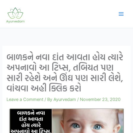
Skip
to
content
બાળકને નવા દાંત આવતા હોય ત્યારે
અપનાવો આ ટિપ્સ, તબિયત પણ
સારી રહેશે અને ઊંઘ પણ સારી લેશે,
વાંચવા અહી ક્લિક કરો
Leave a Comment
/ By
Ayurvedam
/
November 23, 2020