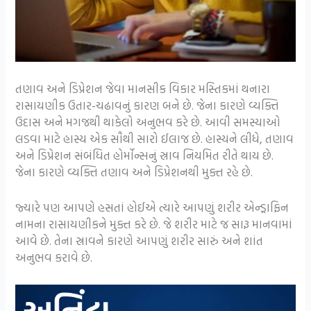
તણાવ અને ડિપ્રેશન જેવા માનસીક વિકાર મસ્તિકમાં થનારા
રાસાયણીક ઉતાર-ચઢાવનું કારણ બને છે. જેના કારણે વ્યક્તિ
ઉદાસ અને મગજથી થાકેલો અનુભવ કરે છે. આવી સમસ્યાઓ
લડવા માટે હાસ્ય એક સૌથી સારો ઈલાજ છે. હાસ્યને લીધે, તણાવ
અને ડિપ્રેશન સંબંધિત હોર્મોન્સનું સ્રાવ નિયમિત રીતે થાય છે.
જેના કારણે વ્યક્તિ તણાવ અને ડિપ્રેશનથી મુક્ત રહે છે.
જ્યારે પણ આપણે હસતાં હોઈએ ત્યારે આપણું શરીર એન્ડ્રાફિન
નામના રાસાયણીકને મુક્ત કરે છે. જે શરીર માટે જ સારૂ માનવામાં
આવે છે. તેના સ્રાવને કારણે આપણું શરીર સારું અને શાંત
અનુભવ કરાવે છે.