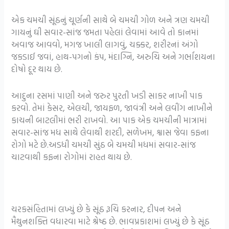
એક ચમચી સૂંઠનું ચૂર્ણની સાથે બે ચમચી ગોળ અને ત્રણ ચમચી
ગાયનું ઘી સવાર-સાંજ જમતા પહેલાં લેવામાં આવે તો કાનમાં
અવાજ આવવો, મગજ ખાલી લાગવું, ચક્કર, શરીરનાં અંગો
જકડાઈ જવાં, હાથ-પગનો કંપ, મંદાગ્નિ, અરુચિ અને ગર્ભાશયના
દોષો દૂર થાય છે.
આદુના રસમાં પાણી અને જરુર પુરતી ખડી સાકર નાખી પાક
કરવો. તેમાં કેસર, એલચી, જાયફળ, જાવંત્રી અને લવીંગ નાખીને
કાચની બાટલીમાં ભરી રાખવો. આ પાક એક ચમચીની માત્રામાં
સવાર-સાંજ મધ સાથે લેવાથી શરદી, સળેખમ, શ્વાસ જેવા કફના
રોગો મટે છે.અડધી ચમચી સુંઠ બે ચમચી મધમાં સવાર-સાંજ
ચાટવાથી કફના રોગોમાં રાહત થાય છે.
ચરકસંહિતામાં લખ્યું છે કે સૂંઠ રૂચિ કરનાર, દીપન અને
મૈથુનશક્તિ વધારવા માટે શ્રેષ્ઠ છે. ભાવપ્રકાશમાં લખ્યું છે કે સૂંઠ