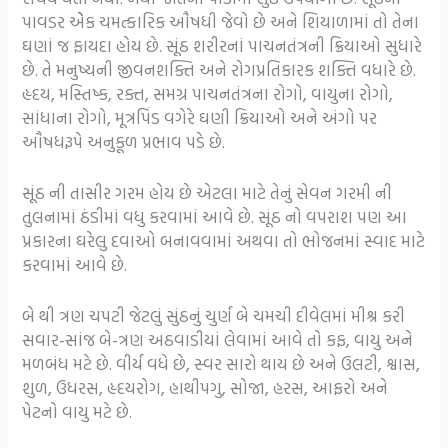
પાવડર એેક ચમત્કારિક ઔષધી જેવો છે અને શિયાળામાં તો તેના
ઘણાં જ ફાયદા હોય છે. સૂંઠ શરીરનાં પાચનતંત્રની ક્રિયાઓ સુધારે
છે. તે મનુષ્યની જીવનશક્તિ અને રોગપ્રતિકારક શક્તિ વધારે છે.
હૃદય, મસ્તિષ્ક, રક્ત, સમગ્ર પાચનતંત્રના રોગો, વાયુના રોગો,
સાંધાના રોગો, મૂત્રપિંડ વગેરે ઘણી ક્રિયાઓ અને અંગો પર
ઔષધરૂપે અનુકૂળ પ્રભાવ પડે છે.
સૂંઠ ની તાસીર ગરમ હોય છે એટલા માટે તેનું સેવન ગરમી ની
તુલનામાં ઠંડીમાં વધુ કરવામાં આવે છે. સૂંઠ નો વપરાશ પણ આ
પ્રકારના ઘરેલુ દવાઓ બનાવવામાં અથવા તો ભોજનમાં સ્વાદ માટે
કરવામાં આવે છે.
બે થી ત્રણ ચપટી જેટલું સુંઠનું ચુર્ણ બે ચમચી દીવેલમાં મીશ્ર કરી
સવાર-સાંજ બે-ત્રણ અઠવાડીયાં લેવામાં આવે તો કફ, વાયુ અને
મળબંધ મટે છે. વીર્ય વધે છે, સ્વર સારો થાય છે અને ઉલટી, શ્વાસ,
શુળ, ઉધરસ, હૃદયરોગ, હાથીપગુ, સોજા, હરસ, આફરો અને
પેટનો વાયુ મટે છે.