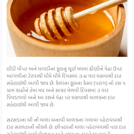
લીંડી પી૫ર અને ધાવડીનાં ફૂલનું ચૂર્ણ મધમાં ફીણીને પેઢા ઉ૫ર
આંગળીના ટેરવાથી ધીમે ધીમે દિવસમાં ૩-૪ વાર ઘસવાથી દાંત
સહેલાઈથી આવી જાય છે. કેળાંના ફૂલના કેસર (૫રાગ) નો રસ ૫
ગ્રામ કાઢીને તેમાં મધ અને સાકર મેળવી દિવસમાં ૩ વાર
પિવડાવવો અને આ રસને પેઢા ૫ર ઘસવાથી બાળકના દાંત
સહેલાઈથી આવી જાય છે.
સરસડાના બી ની માળા બનાવી બાળકના ગળામાં ૫હેરાવવાથી
દાંત સરળતાની નીકળે છે. છી૫લાંની માળા ૫હેરાવવાથી ૫ણ દાંત