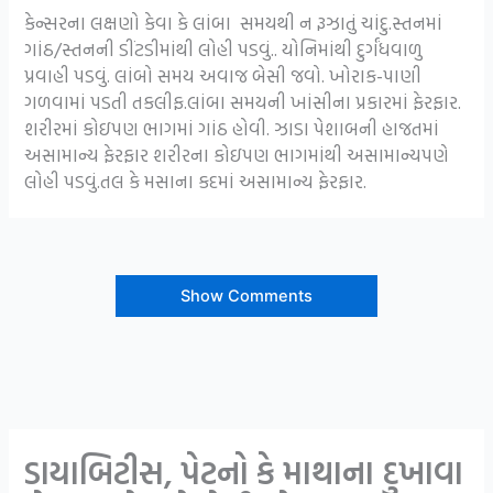
કેન્સરના લક્ષણો કેવા કે લાંબા સમયથી ન રૂઝાતું ચાંદુ.સ્તનમાં
ગાંઠ/સ્તનની ડીંટડીમાંથી લોહી પડવું.. યોનિમાંથી દુર્ગંધવાળુ
પ્રવાહી પડવું. લાંબો સમય અવાજ બેસી જવો. ખોરાક-પાણી
ગળવામાં પડતી તકલીફ.લાંબા સમયની ખાંસીના પ્રકારમાં ફેરફાર.
શરીરમાં કોઇપણ ભાગમાં ગાંઠ હોવી. ઝાડા પેશાબની હાજતમાં
અસામાન્ય ફેરફાર શરીરના કોઇપણ ભાગમાંથી અસામાન્યપણે
લોહી પડવું.તલ કે મસાના કદમાં અસામાન્ય ફેરફાર.
Show Comments
ડાયાબિટીસ, પેટનો કે માથાના દુખાવા