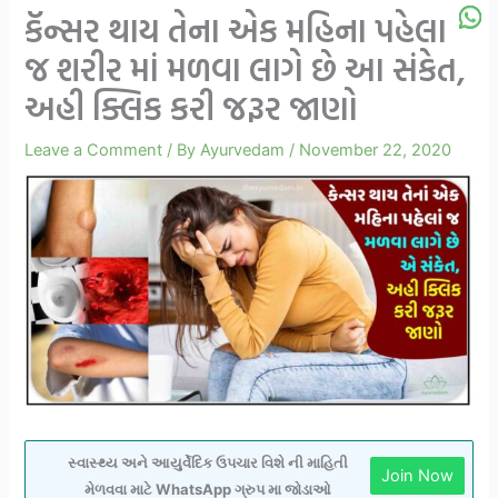
કૅન્સર થાય તેના એક મહિના પહેલા
જ શરીર માં મળવા લાગે છે આ સંકેત,
અહી ક્લિક કરી જરૂર જાણો
Leave a Comment
/ By
Ayurvedam
/
November 22, 2020
સ્વાસ્થ્ય અને આયુર્વેદિક ઉપચાર વિશે ની માહિતી
Join Now
મેળવવા માટે WhatsApp ગ્રુપ મા જોડાઓ