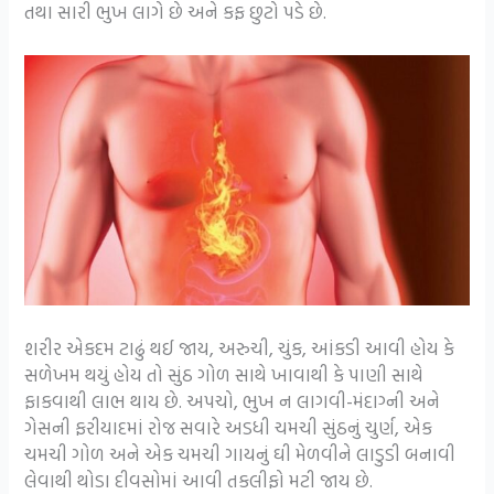
તથા સારી ભુખ લાગે છે અને કફ છુટો પડે છે.
શરીર એકદમ ટાઢું થઈ જાય, અરુચી, ચુંક, આંકડી આવી હોય કે
સળેખમ થયું હોય તો સુંઠ ગોળ સાથે ખાવાથી કે પાણી સાથે
ફાકવાથી લાભ થાય છે. અપચો, ભુખ ન લાગવી-મંદાગ્ની અને
ગેસની ફરીયાદમાં રોજ સવારે અડધી ચમચી સુંઠનું ચુર્ણ, એક
ચમચી ગોળ અને એક ચમચી ગાયનું ઘી મેળવીને લાડુડી બનાવી
લેવાથી થોડા દીવસોમાં આવી તકલીફો મટી જાય છે.