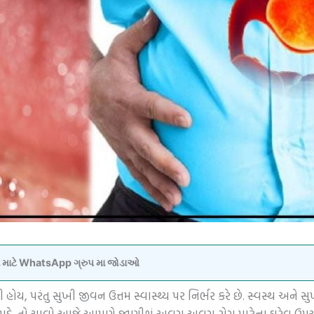
વવા માટે WhatsApp ગ્રુપ મા જોડાઓ
 હોય, પરંતુ સુખી જીવન ઉત્તમ સ્વાસ્થ્ય પર નિર્ભર કરે છે. સ્વસ્થ અને 
 પડે. તો ચાલો આજે આપણે જાણીશું અલગ અલગ રોગ માટેના ઘરેલુ ઉપચ