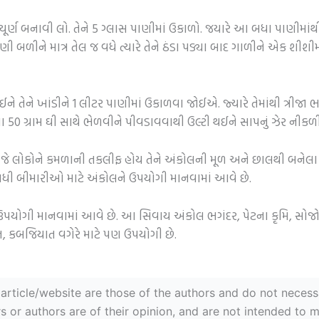
ચૂર્ણ બનાવી લો. તેને 5 ગ્લાસ પાણીમાં ઉકાળો. જયારે આ બધા પાણીમાંથી મ
ી બળીને માત્ર તેલ જ વધે ત્યારે તેને ઠંડા પડ્યા બાદ ગાળીને એક શીશ
ઈને તેને ખાંડીને 1 લીટર પાણીમાં ઉકાળવા જોઈએ. જ્યારે તેમાંથી ત્રીજા ભા
 50 ગ્રામ ઘી સાથે ભેળવીને પીવડાવવાથી ઉલ્ટી થઈને સાપનું ઝેર નીકળી
. જે લોકોને કમળાની તકલીફ હોય તેને અંકોલની મૂળ અને છાલથી બનેલ
 બધી બીમારીઓ માટે અંકોલને ઉપયોગી માનવામાં આવે છે.
યોગી માનવામાં આવે છે. આ સિવાય અંકોલ ભગંદર, પેટના કૃમિ, સોજો, લોહ
ાઘાત, કબજિયાત વગેરે માટે પણ ઉપયોગી છે.
ticle/website are those of the authors and do not necessaril
r authors are of their opinion, and are not intended to mal