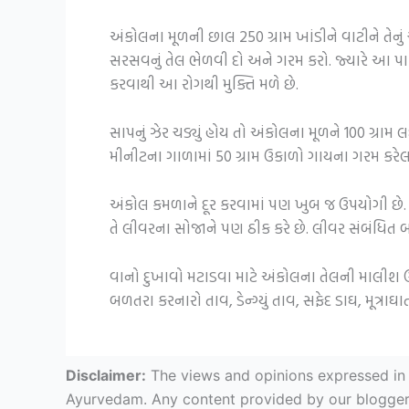
અંકોલના મૂળની છાલ 250 ગ્રામ ખાંડીને વાટીને તેનું 
સરસવનું તેલ ભેળવી દો અને ગરમ કરો. જ્યારે આ પાણ
કરવાથી આ રોગથી મુક્તિ મળે છે.
સાપનું ઝેર ચડ્યું હોય તો અંકોલના મૂળને 100 ગ્રામ લ
મીનીટના ગાળામાં 50 ગ્રામ ઉકાળો ગાયના ગરમ કરેલા
અંકોલ કમળાને દૂર કરવામાં પણ ખુબ જ ઉપયોગી છે
તે લીવરના સોજાને પણ ઠીક કરે છે. લીવર સંબંધિત
વાનો દુખાવો મટાડવા માટે અંકોલના તેલની માલીશ ઉપ
બળતરા કરનારો તાવ, ડેન્ગ્યું તાવ, સફેદ ડાઘ, મૂત્ર
Disclaimer:
The views and opinions expressed in ar
Ayurvedam. Any content provided by our bloggers o