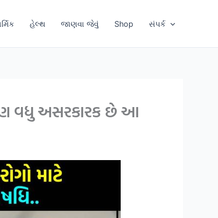
ાર્મિક
હેલ્થ
જાણવા જેવું
Shop
સંપર્ક
ાં પણ વધુ અસરકારક છે આ