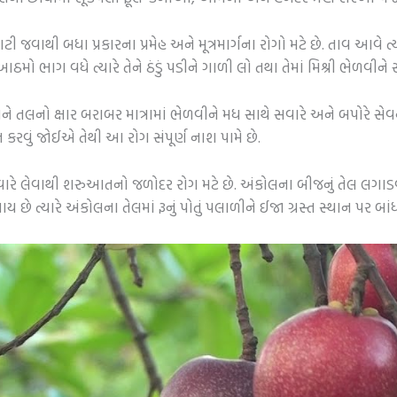
વાથી બધા પ્રકારના પ્રમેહ અને મૂત્રમાર્ગના રોગો મટે છે. તાવ આવે ત્યાર
ઠમો ભાગ વધે ત્યારે તેને ઠંડું પડીને ગાળી લો તથા તેમાં મિશ્રી ભેળવીને
તલનો ક્ષાર બરાબર માત્રામાં ભેળવીને મધ સાથે સવારે અને બપોરે સેવ
કરવું જોઈએ તેથી આ રોગ સંપૂર્ણ નાશ પામે છે.
ે લેવાથી શરુઆતનો જળોદર રોગ મટે છે. અંકોલના બીજનું તેલ લગાડવાથી 
ય છે ત્યારે અંકોલના તેલમાં રૂનું પોતું પલાળીને ઈજા ગ્રસ્ત સ્થાન પર 