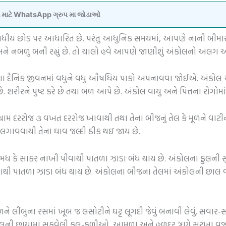
વવા માટે WhatsApp ગ્રુપ મા જોડાઓ
ય છોડ પર આધારિત છે. પરંતુ આધુનિક સમયમાં, આપણે નાની બીમારી માટ
ને નબળું બની રહ્યું છે. તો ચાલો હવે આપણે જાણીશું અંકોલનો અલગ 
 દૈનિક જીવનમાં વધુને વધુ ઔષધિય પાકો અપનાવવા જોઈએ. અંકોલ એક 
ે. શરીરને પુષ્ટ કરે છે તથા બળ આપે છે. અંકોલ વાયુ અને પિત્તના રોગોમા
રામ દરરોજ ૩ વખત દરરોજ ખાવાથી તથા તેના બીજનું તેલ કે મૂળને વાટ
ર લગાવવાથી તેના ઘાવ જલ્દી ઠીક થઇ જાય છે.
 કે સાકર નાખી પીવાથી પાતળા ઝાડા બંધ થાય છે. અંકોલના ફુલની
લેવાથી પાતળા ઝાડા બંધ થાય છે. અંકોલના બીજના તેલમાં અંકોલની છા
ને લીંબુના રસમાં ખૂબ જ લસોટીને ઘટ્ટ લૂગદી જેવું બનાવી લેવું. સવા
ોલની છાયામાં સૂકવેલી ફૂલ-કળીઓ, આમળા અને હળદર ત્રણે સરખા વજને લ