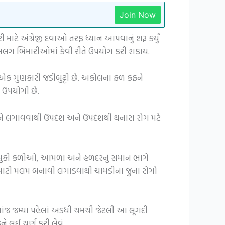
Join Now
ે અંગ્રેજી દવાઓ તરફ ધ્યાન આપવાનું શરૂ કર્યું
અલગ બિમારીઓમાં કેવી રીતે ઉપયોગ કરી શકાય.
ગુણકારી જડીબુટ્ટી છે. અંકોલનાં ફળ કફને
ં ઉપયોગી છે.
ીને લગાવવાથી ઉપદંશ અને ઉપદંશથી થનારા રોગ મટે
 સુકી કળીઓ, આમળાં અને હળદરનું સમાન ભાગે
લ વાટી મલમ બનાવી લગાડવાથી ચામડીના જુના રોગો
ર-સાંજ જમ્યા પહેલાં અડધી ચમચી જેટલી આ લૂગદી
ઈ ચૂર્ણ કરી લેવું.