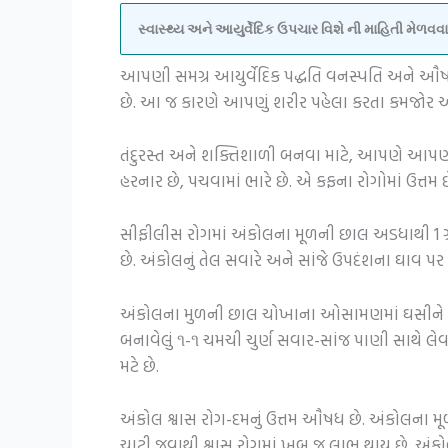
સ્વાસ્થ્ય અને આયુર્વેદિક ઉપચાર વિશે ની માહિતી મેળ
આપણી સમગ્ર આયુર્વેદિક પદ્ધતિ વનસ્પતિ અને ઔષધી
છે. આ જ કારણે આપણું શરીર પહેલા કરતા કમજોર અ
તંદુરસ્ત અને શક્તિશાળી બનવા માટે, આપણે આપણા
હરનાર છે, પચવામાં ભારે છે. એ કફના રોગોમાં ઉત્તમ છ
સીફીલીસ રોગમાં અંકોલના મૂળની છાલ અડધાથી 1 ગ્
છે. અંકોલનું તેલ સવારે અને સાંજે ઉપદંશના ઘાવ પ
અંકોલના મુળની છાલ ચોખાના ઓસામણમાં ઘસીને મધ
બનાવેલું ૧-૧ ચમચી ચુર્ણ સવાર-સાંજ પાણી સાથે 
મટે છે.
અંકોલ શ્વાસ રોગ-દમનું ઉત્તમ ઔષધ છે. અંકોલના મૂળ
ચાટી જવાથી શ્વાસ રોગમાં ખૂબ જ લાભ થાય છે. અંક