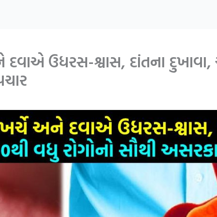
ે દવાએ ઉધરસ-શ્વાસ, દાંતના દુખાવા,
પચાર