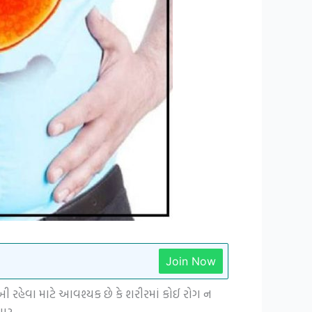
Join Now
સુખી રહેવા માટે આવશ્યક છે કે શરીરમાં કોઈ રોગ ન
ાર.