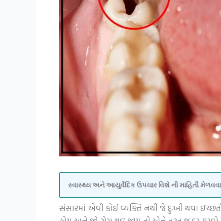
સ્વાસ્થ્ય અને આયુર્વેદિક ઉપચાર વિશે ની માહિતી મેળ
સંસારમાં એવી કોઈ વ્યક્તિ નથી જે દુઃખી થવા ઇચ્છતી
હોય અને જો રોગ થઇ જાય તો એને તરત જ દૂર કરવો