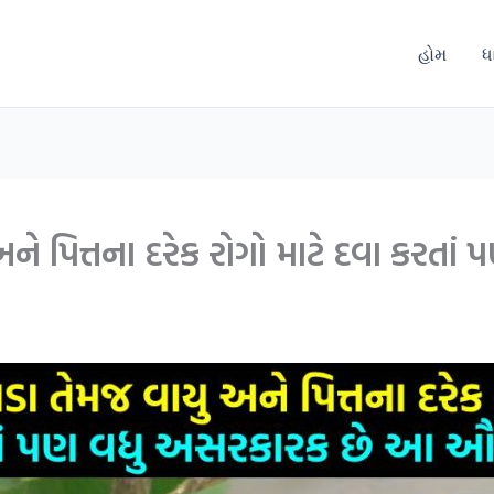
હોમ
ધ
અને પિત્તના દરેક રોગો માટે દવા કરત