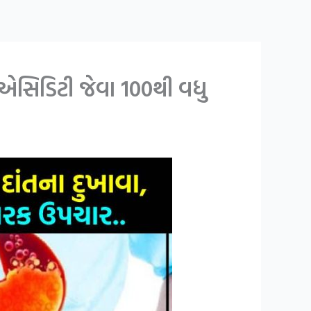
 એસિડિટી જેવા 100થી વધુ