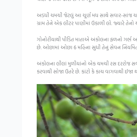
અડધી ચમચી જેટલું આ ચૂર્ણ મધ સાથે સવાર-સાંજ ચાટી જ
ગ્રામ તેને એક લીટર પાણીમાં ઉકાળી લો. જ્યારે તેનો આ
ગોનોરીયાથી પીડિત માતાએ અંકોલના ફળનો ગર્ભ અને 
છે. ઓછામાં ઓછા 6 મહિના સુધી તેનું સેવન નિયમિત 
અંકોલના લીલાં મુળીયાંનો એક ચમચી રસ દરરોજ સવાર
કરવાથી સોજા ઉતરે છે. કાંટો કે કાચ વાગવાથી ઈજા થા