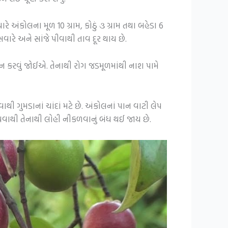
ે અંકોલના મૂળ 10 ગ્રામ, કોઠું ૩ ગ્રામ તથા બહેડા 6
 સવારે અને સાંજે પીવાથી તાવ દૂર થાય છે.
ન કરવું જોઈએ. તેનાથી રોગ જડમૂળમાંથી નાશ પામે
ગુમડાનાં ચાંદાં મટે છે. અંકોલનાં પાન વાટી લેપ
બાંધવાથી તેનાથી લોહી નીકળવાનું બંધ થઈ જાય છે.