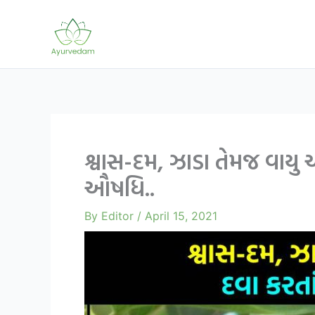
Skip
to
content
શ્વાસ-દમ, ઝાડા તેમજ વાયુ 
ઔષધિ..
By
Editor
/
April 15, 2021