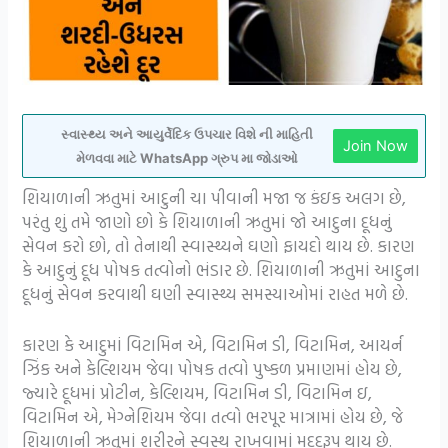
સ્વાસ્થ્ય અને આયુર્વેદિક ઉપચાર વિશે ની માહિતી
Join Now
મેળવવા માટે WhatsApp ગ્રુપ મા જોડાઓ
શિયાળાની ઋતુમાં આદુની ચા પીવાની મજા જ કંઇક અલગ છે,
પરંતુ શું તમે જાણો છો કે શિયાળાની ઋતુમાં જો આદુના દૂધનું
સેવન કરો છો, તો તેનાથી સ્વાસ્થ્યને ઘણો ફાયદો થાય છે. કારણ
કે આદુનું દૂધ પોષક તત્વોનો ભંડાર છે. શિયાળાની ઋતુમાં આદુના
દૂધનું સેવન કરવાથી ઘણી સ્વાસ્થ્ય સમસ્યાઓમાં રાહત મળે છે.
કારણ કે આદુમાં વિટામિન એ, વિટામિન ડી, વિટામિન, આયર્ન
ઝિંક અને કેલ્શિયમ જેવા પોષક તત્વો પુષ્કળ પ્રમાણમાં હોય છે,
જ્યારે દૂધમાં પ્રોટીન, કેલ્શિયમ, વિટામિન ડી, વિટામિન ઇ,
વિટામિન એ, મેગ્નેશિયમ જેવા તત્વો ભરપૂર માત્રામાં હોય છે, જે
શિયાળાની ઋતુમાં શરીરને સ્વસ્થ રાખવામાં મદદરૂપ થાય છે.