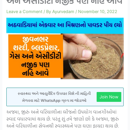
અને એસીડીટી નજીક પણ નહિ આવે
Leave a Comment
/ By
Ayurvedam
/
November 10, 2022
સ્વાસ્થ્ય અને આયુર્વેદિક ઉપચાર વિશે ની માહિતી
Join Now
મેળવવા માટે WhatsApp ગ્રુપ મા જોડાઓ
અજમા, જીરું અને વરિયાળીના બીજનો ઉપયોગ વાનગીઓમાં
સ્વાદ વધારવામાં થાય છે. પરંતુ શું તમે જાણો છો કે અજમા, જીરું
અને વરિયાળીના સેવનથી સ્વાસ્થ્યને પણ ઘણા ફાયદા થાય છે.