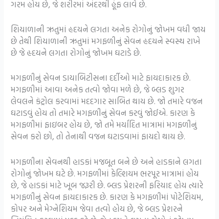
ગરમ હોય છે, જે શરીરમાં અંદરથી હૂંફ લાવે છે.
શિયાળાની ઋતુમાં હૃદયને લગતા અનેક રોગોનું જોખમ વધી જાય
છે તેથી શિયાળાની ઋતુમાં મગફળીનું સેવન હૃદયને સ્વસ્થ રાખે
છે જે હૃદયને લગતા રોગોનું જોખમ ઘટાડે છે.
મગફળીનું સેવન ડાયાબિટીસના દર્દીઓ માટે ફાયદાકારક છે.
મગફળીમાં આવા અનેક તત્વો જોવા મળે છે, જે બ્લડ શુગર
લેવલને કંટ્રોલ કરવામાં મદદગાર સાબિત થાય છે. જો તમારે વજન
ઘટાડવું હોય તો તમારે મગફળીનું સેવન કરવું જોઈએ. કારણ કે
મગફળીમાં ફાઇબર હોય છે, જો તમે મર્યાદિત માત્રામાં મગફળીનું
સેવન કરો છો, તો તેનાથી વજન ઘટાડવામાં ફાયદો થાય છે.
મગફળીના સેવનથી હાડકાં મજબૂત બને છે અને હાડકાને લગતા
રોગોનું જોખમ ઘટે છે. મગફળીમાં કેલ્શિયમ ભરપૂર માત્રામાં હોય
છે, જે હાડકાં માટે ખૂબ જરૂરી છે. બ્લડ પ્રેશરની ફરિયાદ હોય ત્યારે
મગફળીનું સેવન ફાયદાકારક છે. કારણ કે મગફળીમાં પોટેશિયમ,
કોપર અને મેગ્નેશિયમ જેવા તત્વો હોય છે, જે બ્લડ પ્રેશરને