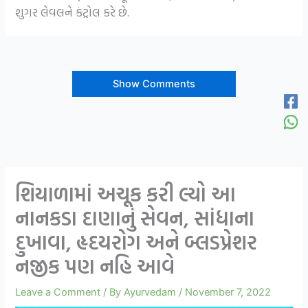
શુગર લેવલને કંટ્રોલ કરે છે.
Show Comments
શિયાળામાં અચૂક કરી લ્યો આ
નાનકડા દાણાનું સેવન, સાંધાના
દુખાવા, હૃદયરોગ અને બ્લડપ્રેશર
નજીક પણ નહિ આવે
Leave a Comment
/ By
Ayurvedam
/
November 7, 2022