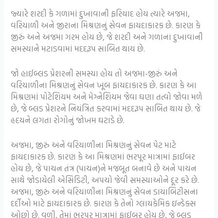
જ્યારે શરદી કે ગળામાં દુખાવાની ફરિયાદ હોય ત્યારે અજમા,
વરિયાળી અને જીરાના મિશ્રણનું સેવન ફાયદાકારક છે. કારણ કે
જીરું અને અજમા ગરમ હોય છે, જે શરદી અને ગળાના દુખાવાની
સમસ્યાને મટાડવામાં મદદરૂપ સાબિત થાય છે.
જો હાઈબ્લડ પ્રેશરની સમસ્યા હોય તો અજમા-જીરું અને
વરિયાળીના મિશ્રણનું સેવન ખૂબ ફાયદાકારક છે. કારણ કે આ
મિશ્રણમાં પોટેશિયમ અને મેગ્નેશિયમ જેવા ઘણા તત્વો જોવા મળે
છે, જે બ્લડ પ્રેશરને નિયંત્રિત કરવામાં મદદરૂપ સાબિત થાય છે. જે
હૃદયને લગતા રોગોનું જોખમ ઘટાડે છે.
અજમા, જીરું અને વરિયાળીના મિશ્રણનું સેવન પેટ માટે
ફાયદાકારક છે. કારણ કે આ મિશ્રણમાં ભરપૂર માત્રામાં ફાઈબર
હોય છે, જે પાચન તંત્ર (પાચન)ને મજબૂત બનાવે છે અને પાચન
સાથે જોડાયેલી એસિડિટી, અપચો જેવી સમસ્યાઓને દૂર કરે છે.
અજમા, જીરું અને વરિયાળીના મિશ્રણનું સેવન ડાયાબિટીસના
દર્દીઓ માટે ફાયદાકારક છે. કારણ કે તેનો ગ્લાયકેમિક ઇન્ડેક્સ
ઓછો છે. વળી, તેમાં ભરપૂર માત્રામાં ફાઈબર હોય છે, જે બ્લડ