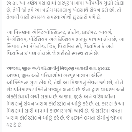
જી હા, આ ત્રણેય મસાલામાં ભરપૂર માત્રામાં ઔષધીય ગુણો રહેલા
છે, તેથી જો તમે આ ત્રણેય મસાલાનું એકસાથે સેવન કરો છો, તો
તેનાથી ઘણી સ્વાસ્થ્ય સમસ્યાઓથી છુટકારો મળે છે.
આ મિશ્રણમાં એન્ટિઓક્સિડન્ટ, પ્રોટીન, ફાઇબર, આયર્ન,
મેગ્નેશિયમ, પોટેશિયમ અને કેલ્શિયમ ભરપૂર માત્રામાં હોય છે, આ
સિવાય તેમાં મેંગેનીઝ, ઝિંક, વિટામિન સી, વિટામિન કે અને
વિટામિન ઇ પણ હોય છે. જે શરીરને સ્વસ્થ રાખે છે.
અજમા, જીરૂ અને વરિયાળીનું મિશ્રણ ખાવાથી થતા ફાયદા:
અજમા, જીરું અને વરિયાળીમાં ભરપૂર માત્રામાં એન્ટિ-
ઓક્સિડન્ટ ગુણ હોય છે, તેથી આ મિશ્રણનું સેવન કરો છો, તો તે
રોગપ્રતિકારક શક્તિને મજબૂત બનાવે છે. જેના દ્વારા વાયરસ અને
બેક્ટેરિયાથી બચી શકાય છે. અજમા, જીરું અને વરિયાળીના
મિશ્રણનું સેવન ખરાબ કોલેસ્ટ્રોલને ઓછું કરે છે. હા, કારણ કે આ
મિશ્રણમાં સારી માત્રામાં ફાઇબર મળી આવે છે, જે શરીરમાં વધતા
ખરાબ કોલેસ્ટ્રોલને ઓછું કરે છે. જે હૃદયને લગતા રોગોનું જોખમ
ઘટાડે છે.