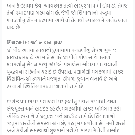
અને કેલ્શિયમ જેવા આવશ્યક તત્વો ભરપૂર માત્રામાં હોય છે, તેમજ
તેનો સ્વાદ પણ ગરમ હોય છે. જેથી જો શિયાળાની ઋતુમાં
મગફળીનું સેવન કરવામાં આવે તો તેનાથી સ્વાસ્થ્યને અનેક લાભ
થાય છે.
શિયાળામાં મગફળી ખાવાના ફાયદા:
જો પીઠ અથવા સાંધાનો દુખાવામાં મગફળીનું સેવન ખુબ જ
ફાયદાકારક છે આ માટે સવારે જાગીને ગોળ સાથે પલાળી
મગફળીનું સેવન કરવું જોઈએ.
પલાળેલા સીંગદાણા ત્વચાની
વૃદ્ધત્વના સંકેતોને ઘટાડે છે ઉપરાંત, પલાળેલી મગફળીમાં હાજર
વિટામિન-સી ત્વચાને મજબૂત, કોમળ, જુવાન બનાવે છે અને
ત્વચાની સ્થિતિસ્થાપકતા જાળવી રાખે છે.
દરરોજ પ્રમાણસર પલાળેલી મગફળીનું સેવન કરવાથી ત્વચા
ભેજયુક્ત અને હાઇડ્રેટ રહે છે. મગફળીમાં હાજર ઓમેગા 3 ફેટી
એસિડ ત્વચાને ભેજયુક્ત અને હાઇડ્રેટ રાખે છે.
શિયાળાની
ઋતુમાં શરદીની સમસ્યા હોય છે, પરંતુ મગફળીના સેવનથી શરદી
અને ઠંડીની સમસ્યાથી છુટકારો મળે છે. કારણ કે તેની તાસીર