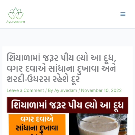
Skip
to
content
શિયાળામાં જરૂર પીય લ્યો આ દૂધ,
વગર દવાએ સાંધાના દુખાવા અને
શરદી-ઉધરસ રહેશે દૂર
Leave a Comment
/ By
Ayurvedam
/
November 10, 2022