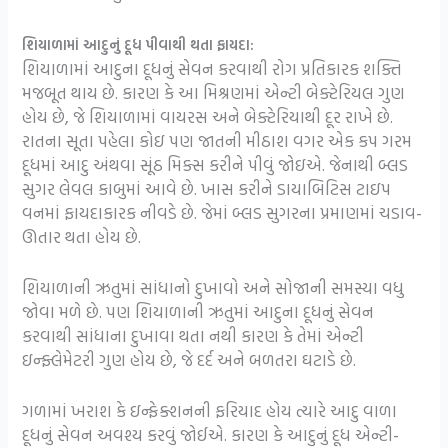
શિયાળામાં આદુનું દૂધ પીવાથી થતા ફાયદા:
શિયાળામાં આદુના દૂધનું સેવન કરવાથી રોગ પ્રતિકારક શક્તિ
મજબૂત થાય છે. કારણ કે આ મિશ્રણમાં એન્ટી બેક્ટેરિયલ ગુણ
હોય છે, જે શિયાળામાં વાયરસ અને બેક્ટેરિયાથી દૂર રાખે છે.
રાતના સૂતા પહેલા કોઇ પણ જાતની મીઠાશ વગર એક કપ ગરમ
દૂધમાં આદુ અંથવા સૂંઠ મિક્સ કરીને પીવું જોઇએ. જેનાથી બ્લડ
સુગર લેવલ કાબુમાં આવે છે. ખાસ કરીને ડાયાબિટિસ ટાઇપ
વનમાં ફાયદાકારક નીવડે છે. જેમાં બ્લડ સુગરના પ્રમાણમાં ચડાવ-
ઊતાર થતા હોય છે.
શિયાળાની ઋતુમાં સાંધાનો દુખાવો અને સોજાની સમસ્યા વધુ
જોવા મળે છે. પણ શિયાળાની ઋતુમાં આદુના દૂધનું સેવન
કરવાથી સાંધાના દુખાવા થતા નથી કારણ કે તેમાં એન્ટી
ઇન્ફ્લેમેટરી ગુણ હોય છે, જે દર્દ અને બળતરા ઘટાડે છે.
ગળામાં ખરાશ કે ઇન્ફેક્શનની ફરિયાદ હોય ત્યારે આદુ વાળા
દૂધનું સેવન અવશ્ય કરવું જોઈએ. કારણ કે આદુનું દૂધ એન્ટી-