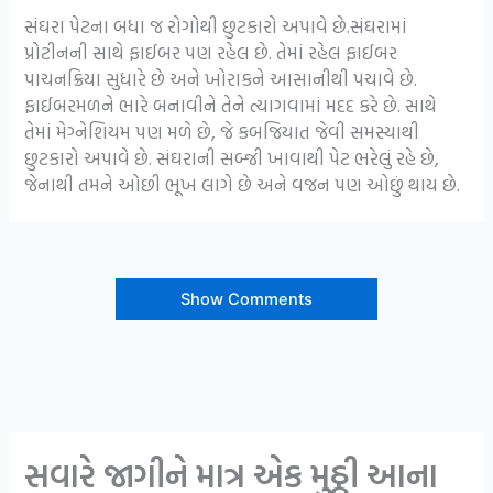
સંઘરા પેટના બધા જ રોગોથી છુટકારો અપાવે છે.સંઘરામાં
પ્રોટીનની સાથે ફાઈબર પણ રહેલ છે. તેમાં રહેલ ફાઈબર
પાચનક્રિયા સુધારે છે અને ખોરાકને આસાનીથી પચાવે છે.
ફાઈબરમળને ભારે બનાવીને તેને ત્યાગવામાં મદદ કરે છે. સાથે
તેમાં મેગ્નેશિયમ પણ મળે છે, જે કબજિયાત જેવી સમસ્યાથી
છુટકારો અપાવે છે. સંઘરાની સબ્જી ખાવાથી પેટ ભરેલું રહે છે,
જેનાથી તમને ઓછી ભૂખ લાગે છે અને વજન પણ ઓછું થાય છે.
Show Comments
સવારે જાગીને માત્ર એક મુઠ્ઠી આના