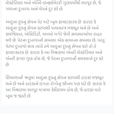
બેક્ટેરિયલ અને એન્ટિ-ઇન્ફ્લેમેટરી ગુણધર્મોથી ભરપૂર છે, જે
ગળાના દુખાવા અને ચેપને દૂર કરે છે.
આદુના દૂધનું સેવન પેટ માટે ખૂબ ફાયદાકારક છે. કારણ કે
આદુંના દૂધનું સેવન કરવાથી પાચનતંત્ર મજબૂત બને છે અને
કબજિયાત, એસિડિટી, અપચો વગેરે જેવી સમસ્યાઓમાં રાહત
મળે છે.
પેટના દુખાવાની સમસ્યા એક સામાન્ય સમસ્યા છે, પરંતુ
પેટમાં દુખાવો થાય ત્યારે તમે આદુના દૂધનું સેવન કરો તો તે
ફાયદાકારક છે. કારણ કે આ મિશ્રણમાં એન્ટી બેક્ટેરિયલ અને
એન્ટી ફંગલ ગુણ હોય છે, જે પેટના દુખાવાની સમસ્યાને દૂર કરે
છે.
શિયાળાની ઋતુમાં આદુના દૂધનું સેવન કરવાથી હાડકાં મજબૂત
બને છે અને હાડકાને લગતા રોગોનું જોખમ પણ ઘટે છે. કારણ કે
આ મિશ્રણમાં ભરપૂર માત્રામાં કેલ્શિયમ હોય છે, જે હાડકાં માટે
ખૂબ જ જરૂરી છે.