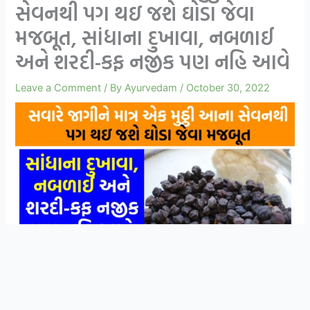
સેવનથી પગ થઇ જશે ઘોડા જેવા
મજબૂત, સાંધાના દુખાવા, નબળાઈ
અને શરદી-કફ નજીક પણ નહિ આવે
Leave a Comment
/ By
Ayurvedam
/
October 30, 2022
સ્વાસ્થ્ય અને આયુર્વેદિક ઉપચાર વિશે ની માહિતી
Join Now
મેળવવા માટે WhatsApp ગ્રુપ મા જોડાઓ