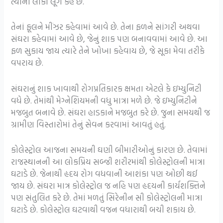
ત્યાંના લોકો લૂંગ કહે છે.
તેનાં ફૂલને મીંઝર કહેવામાં આવે છે. તેના ફળને સાંગરી અથવા
સંઘરા કહેવામાં આવે છે, જેનું શાક પણ બનાવવામાં આવે છે. આ
ફળ સુકાય જાય ત્યારે તેને ખોખા કહેવાય છે, જે સૂકા મેવા તરીકે
વપરાય છે.
સંઘરાનું શાક ખાવાથી રોગપ્રતિકારક ક્ષમતા એટલે કે ઇમ્યુનિટી
વધે છે. તેમાંથી મેગ્નેશિયમની વધુ માત્રા મળે છે. જે ઇમ્યુનિટીને
મજબુત બનાવે છે. સંઘરા હાડકાને મજબુત કરે છે. જુના સમયથી જ
ગ્રામીણ વિસ્તારોમાં તેનું સેવન કરવામાં આવતું હતું.
કોલેસ્ટ્રોલ આજના સમયની ઘણી બીમારીઓનું કારણ છે. તેવામાં
રાજસ્થાનની આ લોકપ્રિય સબ્જી શરીરમાંથી કોલેસ્ટ્રોલની માત્રા
ઘટાડે છે. જેનાથી હૃદય રોગ વધવાની આશંકા પણ ઓછી થઈ
જાય છે. સંઘરા માત્ર કોલેસ્ટ્રોલ જ નહિ પણ હૃદયની કાર્યશક્તિને
પણ સંતુલિત કરે છે. તેમાં મળતું સિરેનીન સી કોલેસ્ટ્રોલની માત્રા
ઘટાડે છે. કોલેસ્ટ્રોલ ઘટવાથી વજન વધારાથી બચી શકાય છે.