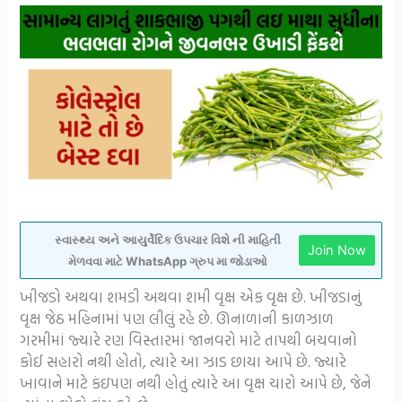
સ્વાસ્થ્ય અને આયુર્વેદિક ઉપચાર વિશે ની માહિતી
Join Now
મેળવવા માટે WhatsApp ગ્રુપ મા જોડાઓ
ખીજડો અથવા શમડી અથવા શમી વૃક્ષ એક વૃક્ષ છે. ખીજડાનું
વૃક્ષ જેઠ મહિનામાં પણ લીલું રહે છે. ઊનાળાની કાળઝાળ
ગરમીમાં જ્યારે રણ વિસ્તારમાં જાનવરો માટે તાપથી બચવાનો
કોઈ સહારો નથી હોતો, ત્યારે આ ઝાડ છાયા આપે છે. જ્યારે
ખાવાને માટે કંઇપણ નથી હોતું ત્યારે આ વૃક્ષ ચારો આપે છે, જેને