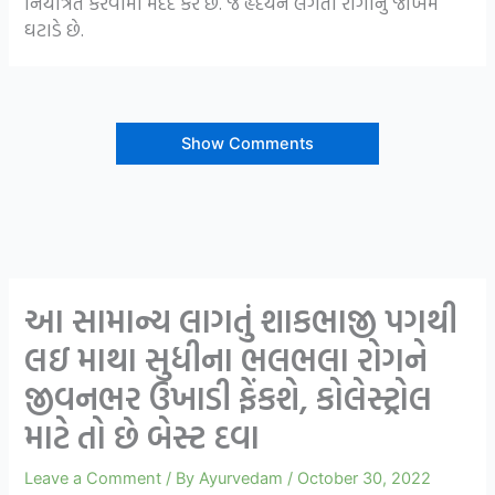
નિયંત્રિત કરવામાં મદદ કરે છે. જે હૃદયને લગતા રોગોનું જોખમ
ઘટાડે છે.
Show Comments
આ સામાન્ય લાગતું શાકભાજી પગથી
લઇ માથા સુધીના ભલભલા રોગને
જીવનભર ઉખાડી ફેંકશે, કોલેસ્ટ્રોલ
માટે તો છે બેસ્ટ દવા
Leave a Comment
/ By
Ayurvedam
/
October 30, 2022