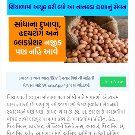
સ્વાસ્થ્ય અને આયુર્વેદિક ઉપચાર વિશે ની માહિતી
Join Now
મેળવવા માટે WhatsApp ગ્રુપ મા જોડાઓ
શિયાળાની ઋતુમાં મોટાભાગના લોકો માટે મગફળી એ ટાઇમ
પાસ નાસ્તો છે. પરંતુ શું તમે જાણો છો કે મગફળીના સેવનથી
સ્વાસ્થ્યને પણ ઘણા ફાયદા થાય છે. જી, હા, કારણ કે મગફળીમાં
પોષક તત્વો ભરપૂર માત્રામાં હોય છે. મગફળીમાં પ્રોટીન, ફેટ,
વિટામિન્સ, ફાઇબર, એન્ટિઓક્સિડેન્ટ્સ, આયર્ન, વિટામિન ઇ,
વિટામિન બી6, ઓમેગા 3 ફેટી એસિડ, ઓમેગા 6 ફેટી એસિડ