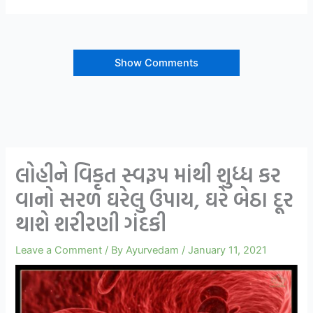
Show Comments
લોહીને વિકૃત સ્વરૂપ માંથી શુધ્ધ કર
વાનો સરળ ઘરેલુ ઉપાય, ઘરે બેઠા દૂર
થાશે શરીરણી ગંદકી
Leave a Comment
/ By
Ayurvedam
/
January 11, 2021