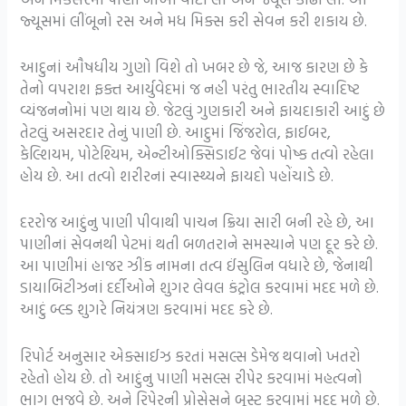
જ્યૂસમાં લીંબૂનો રસ અને મધ મિક્સ કરી સેવન કરી શકાય છે.
આદુનાં ઔષધીય ગુણો વિશે તો ખબર છે જે, આજ કારણ છે કે
તેનો વપરાશ ફક્ત આર્યુવેદમાં જ નહી પરંતુ ભારતીય સ્વાદિષ્ટ
વ્યંજનનોમાં પણ થાય છે. જેટલું ગુણકારી અને ફાયદાકારી આદું છે
તેટલું અસરદાર તેનું પાણી છે. આદુમાં જિંજરોલ, ફાઈબર,
કેલ્શિયમ, પોટેશ્યિમ, એન્ટીઓક્સિડાઈટ જેવાં પોષ્ક તત્વો રહેલા
હોય છે. આ તત્વો શરીરનાં સ્વાસ્થ્યને ફાયદો પહોંચાડે છે.
દરરોજ આદુંનુ પાણી પીવાથી પાચન ક્રિયા સારી બની રહે છે, આ
પાણીનાં સેવનથી પેટમાં થતી બળતરાને સમસ્યાને પણ દૂર કરે છે.
આ પાણીમાં હાજર ઝીંક નામના તત્વ ઈંસુલિન વધારે છે, જેનાથી
ડાયાબિટીઝનાં દર્દીઓને શુગર લેવલ કંટ્રોલ કરવામાં મદદ મળે છે.
આદું બ્લ્ડ શુગરે નિયંત્રણ કરવામાં મદદ કરે છે.
રિપોર્ટ અનુસાર એક્સાઈઝ કરતાં મસલ્સ ડેમેજ થવાનો ખતરો
રહેતો હોય છે. તો આદુંનુ પાણી મસલ્સ રીપેર કરવામાં મહત્વનો
ભાગ ભજવે છે. અને રિપેરની પ્રોસેસને બૂસ્ટ કરવામાં મદદ મળે છે.