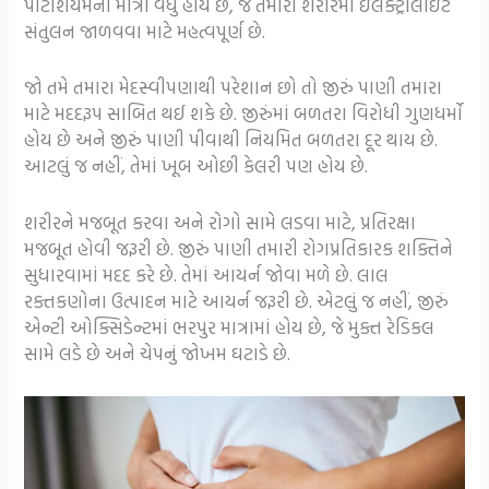
પોટેશિયમની માત્રા વધુ હોય છે, જે તમારા શરીરમાં ઇલેક્ટ્રોલાઇટ
સંતુલન જાળવવા માટે મહત્વપૂર્ણ છે.
જો તમે તમારા મેદસ્વીપણાથી પરેશાન છો તો જીરું પાણી તમારા
માટે મદદરૂપ સાબિત થઈ શકે છે. જીરુંમાં બળતરા વિરોધી ગુણધર્મો
હોય છે અને જીરું પાણી પીવાથી નિયમિત બળતરા દૂર થાય છે.
આટલું જ નહીં, તેમાં ખૂબ ઓછી કેલરી પણ હોય છે.
શરીરને મજબૂત કરવા અને રોગો સામે લડવા માટે, પ્રતિરક્ષા
મજબૂત હોવી જરૂરી છે. જીરું પાણી તમારી રોગપ્રતિકારક શક્તિને
સુધારવામાં મદદ કરે છે. તેમાં આયર્ન જોવા મળે છે. લાલ
રક્તકણોના ઉત્પાદન માટે આયર્ન જરૂરી છે. એટલું જ નહીં, જીરું
એન્ટી ઓક્સિડેન્ટમાં ભરપુર માત્રામાં હોય છે, જે મુક્ત રેડિકલ
સામે લડે છે અને ચેપનું જોખમ ઘટાડે છે.