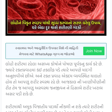
સ્વાસ્થ્ય અને આયુર્વેદિક ઉપચાર વિશે ની માહિતી
Join Now
મેળવવા માટે WhatsApp ગ્રુપ મા જોડાઓ
લોહી શરીરમાં રહેલા અસંખ્ય કોષોને પોષણ પૂર્વકનું કાર્ય કરે છે.
જ્યારે રક્તપ્રવાહમાં કંઈ તકલીફ પડે ત્યારે આપણે માંદગી
અનુભવીએ છીએ. અને રક્ત પ્રવાહ એકદમ વ્યવસ્થિત ચાલતો
હોય તો આપણું શરીર સ્વસ્થ રહે છે. આજકાલ ની ખાણીપીણીની
રીત તેમ જ આપણું અસ્વસ્થ જનજીવન ને હિસાબે શરીર ખરાબ
અસર પડી શકે છે.
શરીરમાંથી અમુક વિજાતીય પદાર્થો નીકળી ન શકે ત્યારે શરીરની