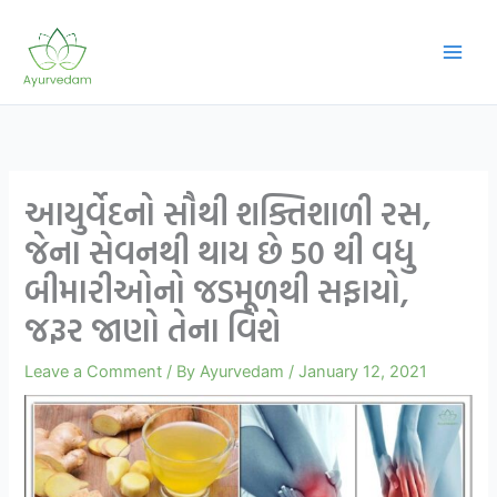
Skip
to
content
આયુર્વેદનો સૌથી શક્તિશાળી રસ,
જેના સેવનથી થાય છે 50 થી વધુ
બીમારીઓનો જડમૂળથી સફાયો,
જરૂર જાણો તેના વિશે
Leave a Comment
/ By
Ayurvedam
/
January 12, 2021