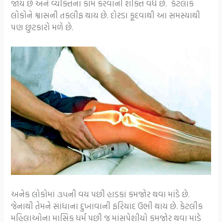
જાય છે અને વ્યક્તિના કામ કરવાની શક્તિ વધે છે. કેટલાક
લોકોને શ્વાસની તકલીફ થાય છે. દોરડા કૂદવાથી આ સમસ્યાથી
પણ છુટકારો મળે છે.
અનેક લોકોમાં ૩૫ની વય પછી હાડકાં કમજોર થવા માંડે છે.
જેનાથી તેમને સાંધાના દુખાવાની ફરિયાદ ઉભી થાય છે. કેટલીક
મહિલાઓના માસિક ધર્મ પછી જ માંસપેશીયો કમજોર થવા માંડે