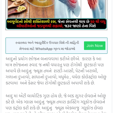
સ્વાસ્થ્ય અને આયુર્વેદિક ઉપચાર વિશે ની માહિતી
Join Now
મેળવવા માટે WhatsApp ગ્રુપ મા જોડાઓ
આદુનો પ્રયોગ ભોજન બનાવવામાં કરીએ છીએ. કારણ કે આ
માત્ર ભોજનના સ્વાદ જ નથી વધારતુ પણ રોગોથી છુટકારો પણ
અપાવે છે.આદુંનું જ્યૂસ તમને શરદી-ખાંસી, પેટની ખરાબી,
ગળાના દુખાવો, સાંધાનો દુખાવો, મધુમેહ , વધેલ કોલેસ્ટ્રોલ ઓછું
કરવામાં અને કેંસર જેવા રોગોથી છુટકારો અપાવી શકે છે.
આદુ માં એંટી બાયોટિક ગુણ હોય છે, જે બ્લ્ડ શુગર લેવલને ઓછું
કરે છે. એક ગ્લાસ આદુંનું જ્યૂસ તમારા ફાસ્ટિંગ ગ્લૂકોઝ લેવલને
પણ કંટ્રોલ કરી શકે છે. આદુંનું જ્યૂસ એકબાજુ ગ્લૂકોઝ લેવલ