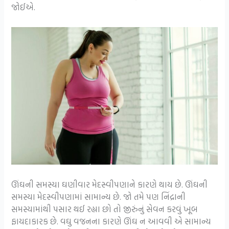
જોઈએ.
ઊંઘની સમસ્યા ઘણીવાર મેદસ્વીપણાને કારણે થાય છે. ઊંઘની
સમસ્યા મેદસ્વીપણામાં સામાન્ય છે. જો તમે પણ નિંદ્રાની
સમસ્યામાંથી પસાર થઈ રહ્યા છો તો જીરુંનું સેવન કરવું ખૂબ
ફાયદાકારક છે. વઘુ વજનના કારણે ઊંઘ ન આવવી એ સામાન્ય