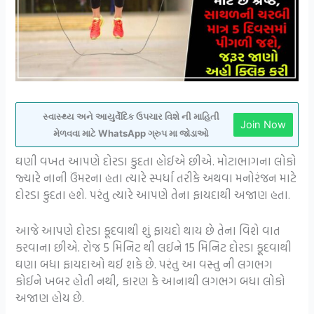
સ્વાસ્થ્ય અને આયુર્વેદિક ઉપચાર વિશે ની માહિતી
Join Now
મેળવવા માટે WhatsApp ગ્રુપ મા જોડાઓ
ઘણી વખત આપણે દોરડા કુદતા હોઈએ છીએ. મોટાભાગના લોકો
જ્યારે નાની ઉંમરના હતા ત્યારે સ્પર્ધા તરીકે અથવા મનોરંજન માટે
દોરડા કુદતા હશે. પરંતુ ત્યારે આપણે તેના ફાયદાથી અજાણ હતા.
આજે આપણે દોરડા કૂદવાથી શું ફાયદો થાય છે તેના વિશે વાત
કરવાના છીએ. રોજ 5 મિનિટ થી લઈને 15 મિનિટ દોરડા કૂદવાથી
ઘણા બધા ફાયદાઓ થઈ શકે છે. પરંતુ આ વસ્તુ ની લગભગ
કોઈને ખબર હોતી નથી, કારણ કે આનાથી લગભગ બધા લોકો
અજાણ હોય છે.