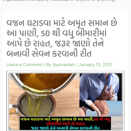
વજન ઘટાડવા માટે અમૃત સમાન છે
આ પાણી, 50 થી વધુ બીમારીમાં
આપે છે રાહત, જરૂર જાણો તેને
બનાવી સેવન કરવાની રીત
Leave a Comment
/ By
Ayurvedam
/
January 12, 2021