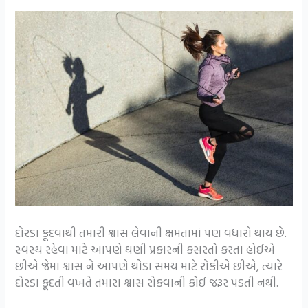
દોરડા કૂદવાથી તમારી શ્વાસ લેવાની ક્ષમતામાં પણ વધારો થાય છે.
સ્વસ્થ રહેવા માટે આપણે ઘણી પ્રકારની કસરતો કરતા હોઈએ
છીએ જેમાં શ્વાસ ને આપણે થોડા સમય માટે રોકીએ છીએ, ત્યારે
દોરડા કૂદતી વખતે તમારા શ્વાસ રોકવાની કોઈ જરૂર પડતી નથી.