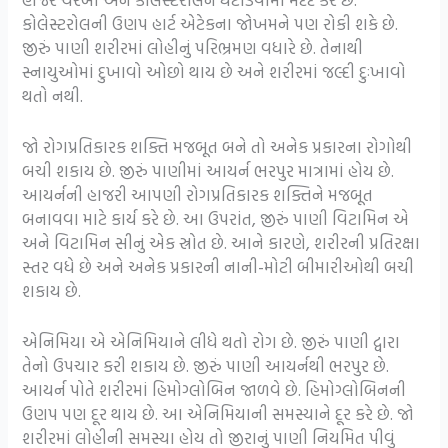
કોલેસ્ટરોલની ઉણપ હાર્ટ એટેકના જોખમને પણ રોકી શકે છે.
જીરું પાણી શરીરમાં લોહીનું પરિભ્રમણ વધારે છે. તેનાથી
સ્નાયુઓમાં દુખાવો ઓછો થાય છે અને શરીરમાં જલ્દી દુઃખાવો
થતો નથી.
જો રોગપ્રતિકારક શક્તિ મજબૂત બને તો અનેક પ્રકારના રોગોથી
બચી શકાય છે. જીરું પાણીમાં આયર્ન ભરપુર માત્રામાં હોય છે.
આયર્નની હાજરી આપણી રોગપ્રતિકારક શક્તિને મજબૂત
બનાવવા માટે કાર્ય કરે છે. આ ઉપરાંત, જીરું પાણી વિટામિન એ
અને વિટામિન સીનું એક સ્રોત છે. આને કારણે, શરીરની પ્રતિરક્ષા
સ્તર વધે છે અને અનેક પ્રકારની નાની-મોટી બીમારીઓથી બચી
શકાય છે.
એનિમિયા એ એનિમિયાને લીધે થતો રોગ છે. જીરું પાણી દ્વારા
તેનો ઉપચાર કરી શકાય છે. જીરું પાણી આયર્નથી ભરપુર છે.
આયર્ન પોતે શરીરમાં હિમોગ્લોબિન જાળવે છે. હિમોગ્લોબિનની
ઉણપ પણ દૂર થાય છે. આ એનિમિયાની સમસ્યાને દૂર કરે છે. જો
શરીરમાં લોહીની સમસ્યા હોય તો જીરાનું પાણી નિયમિત પીવું