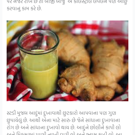
પર નજર રાખે છે તો બીજી બાજુ એ કોલેસ્ટ્રોલ લેવલને પણ ઓછું
કરવાનું કામ કરે છે.
સ્ટડી મુજબ આદુંમાં દુખાવાથી છુટકારો આપવાના પણ ગુણ
છુપાયેલું છે. આથી એના માટે સારું છે જેને સાંધાના દુખાવાના
રોગ છે અને સાંધાના દુખાવો થાય છે. આદુંને છોલીને કાપી લો
અને મિક્સરમાં પાણી નાખી વાટી લો અને જ્યૂસ કાઢી લો. આ