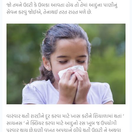
જો તમને ઉલ્ટી કે ઉબકા આવતા હોય તો તેમાં આદુંના પાણીનું
સેવન કરવું જોઈએ, તેનાથઈ તરત રાહત મળે છે.
વારંવાર થતી શરદીને દૂર કરવા માટે ખાસ કરીને શિયાળામાં થતાં ‘
સાયનસ ‘ ને ક્લિયર કરવા માટે આદુનો રસ ખૂબ જ ઉપયોગી
પુરવાર થાય છે.ઘણી વખત અપચાને લીધે થતી ઉલટી ને અથવા