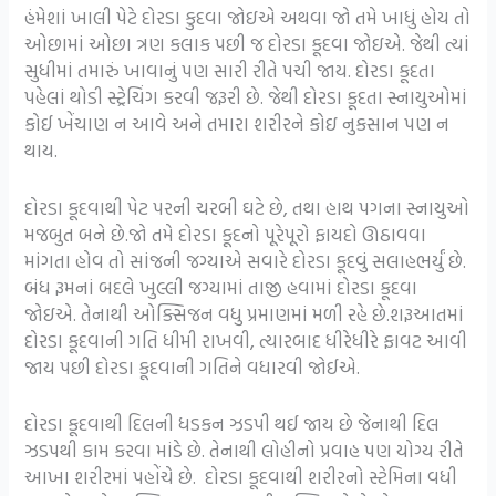
હંમેશાં ખાલી પેટે દોરડા કુદવા જોઇએ અથવા જો તમે ખાધું હોય તો
ઓછામાં ઓછા ત્રણ કલાક પછી જ દોરડા કૂદવા જોઇએ. જેથી ત્યાં
સુધીમાં તમારું ખાવાનું પણ સારી રીતે પચી જાય. દોરડા કૂદતા
પહેલાં થોડી સ્ટ્રેચિંગ કરવી જરૂરી છે. જેથી દોરડા કૂદતા સ્નાયુઓમાં
કોઈ ખેંચાણ ન આવે અને તમારા શરીરને કોઇ નુકસાન પણ ન
થાય.
દોરડા કૂદવાથી પેટ પરની ચરબી ઘટે છે, તથા હાથ પગના સ્નાયુઓ
મજબુત બને છે.જો તમે દોરડા કૂદનો પૂરેપૂરો ફાયદો ઊઠાવવા
માંગતા હોવ તો સાંજની જગ્યાએ સવારે દોરડા કૂદવું સલાહભર્યું છે.
બંધ રૂમનાં બદલે ખુલ્લી જગ્યામાં તાજી હવામાં દોરડા કૂદવા
જોઇએ. તેનાથી ઓક્સિજન વધુ પ્રમાણમાં મળી રહે છે.શરૂઆતમાં
દોરડા કૂદવાની ગતિ ધીમી રાખવી, ત્યારબાદ ધીરેધીરે ફાવટ આવી
જાય પછી દોરડા કૂદવાની ગતિને વધારવી જોઈએ.
દોરડા કૂદવાથી દિલની ધડકન ઝડપી થઈ જાય છે જેનાથી દિલ
ઝડપથી કામ કરવા માંડે છે. તેનાથી લોહીનો પ્રવાહ પણ યોગ્ય રીતે
આખા શરીરમાં પહોંચે છે. દોરડા કૂદવાથી શરીરનો સ્ટેમિના વધી