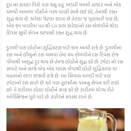
દૂધ ના ફાયદા વિશે પણ કહ્યું હતું. અડધી ચમચી હળદર અને એક
ચમચી આમળા પીસીને ગરમ પાણી સાથે લઈ લો, તેનાથી રક્ત
શુદ્ધ થાય છે. કારેલા જેટલા કડવા છે તેટલા જ ગુણકારી પણ છે,
એક કપ પાણીમાં ૫૦ થી ૬૦ ગ્રામ કારેલાનો રસ ભેળવીને થોડા
દિવસ સુધી સેવન કરવાથી રક્ત શુદ્ધ થાય છે.
ડુંગળી પણ લોહીના શુદ્ધિકરણ માટે કામ આવી શકે છે. ડુંગળીના
રસ અને લીંબુનો રસ અથવા તેમાં મધ ભેળવીને દસ દિવસ રોજ
પીવાથી અશુદ્ધ દૂર થાય છે તેમજ લોહીને શુદ્ધ કરે છે. ટમેટા નો રસ
સવારે અને સાંજે એક એક ગ્લાસ પીવાથી લોહી શુદ્ધિકરણ માં
મહત્વનો ભાગ ભજવી શકે છે. આ સિવાય ચામડી માટે પણ
ટમેટાનો રસ સારો છે. ઘરે પણ તુલસીના પાનનું સેવન કરી શકો
છો. તે શરીરમાં રહેલા લોહીને સાફ કરે છે. શરીરમાં યોગ્ય રીતે
ઓક્સિજન પૂરો પાડે છે. શરીરને સ્વસ્થ રાખે છે.