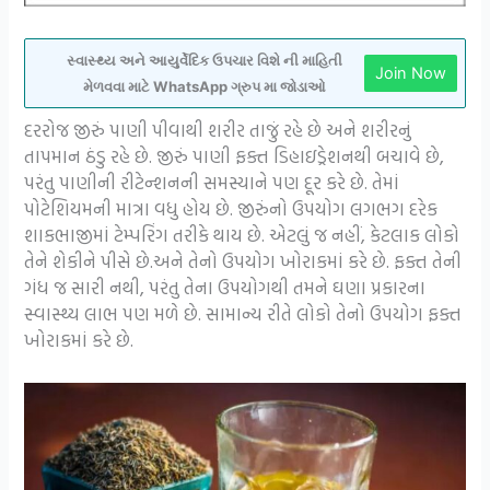
સ્વાસ્થ્ય અને આયુર્વેદિક ઉપચાર વિશે ની માહિતી
Join Now
મેળવવા માટે WhatsApp ગ્રુપ મા જોડાઓ
દરરોજ જીરું પાણી પીવાથી શરીર તાજું રહે છે અને શરીરનું
તાપમાન ઠંડુ રહે છે. જીરું પાણી ફક્ત ડિહાઇડ્રેશનથી બચાવે છે,
પરંતુ પાણીની રીટેન્શનની સમસ્યાને પણ દૂર કરે છે. તેમાં
પોટેશિયમની માત્રા વધુ હોય છે. જીરુંનો ઉપયોગ લગભગ દરેક
શાકભાજીમાં ટેમ્પરિંગ તરીકે થાય છે. એટલું જ નહીં, કેટલાક લોકો
તેને શેકીને પીસે છે.અને તેનો ઉપયોગ ખોરાકમાં કરે છે. ફક્ત તેની
ગંધ જ સારી નથી, પરંતુ તેના ઉપયોગથી તમને ઘણા પ્રકારના
સ્વાસ્થ્ય લાભ પણ મળે છે. સામાન્ય રીતે લોકો તેનો ઉપયોગ ફક્ત
ખોરાકમાં કરે છે.