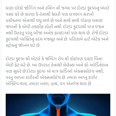
ઘણા લોકો જોગિંગ અને રનિંગ ની જગ્યા પર દોરડા કૂદવાનું વધારે
પસંદ કરે છે કારણ કે તેનાથી કેલરી પણ લગભગ સરખી
હકીકતમાં એનાથી વધુ બળે છે અને સાથે સાથે ગોઠણ ઘસાઇ
જવાની કે એવી તકલીફ રહેતી નથી. દોરડા કૂદવાથી માત્ર વજન
નથી ઉતરતું પરંતુ બીજા અનેક ફાયદાઓ પણ થાય છે. રોજે દોરડા
કૂદવાથી વ્યક્તિનું હૃદય મજબૂત બને છે. પરિણામે હાર્ટ એટેક અને
સ્ટ્રોકનું જોખમ ઘટે છે.
દોરડા કુદવા થી એટલે કે જમ્પિંગ રોપ થી કોઈપણ ડાઇટ વિના
બેલી ફેટ ઘટે છે. આ ઉપરાંત તેનાથી બેલેન્સ અને કો-ઓર્ડિનેશન
પણ સુધરે છે.દોરડા કૂદવા એ માત્ર કાર્ડિઓ એક્સર્સાઈઝ નથી,
પરંતુ આખા શરીરની એક્સર્સાઈઝ છે. તમારું આખું શરીર
એક્ટિવ થાય, તમારા ખભા, હાથ, પગ એન્ગેજ થાય છે.