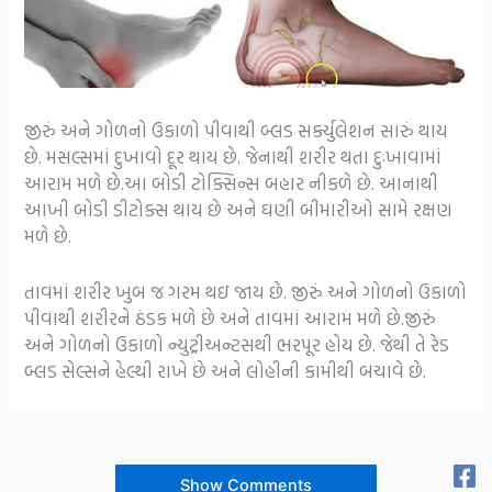
જીરું અને ગોળનો ઉકાળો પીવાથી બ્લડ સર્ક્યુલેશન સારું થાય
છે. મસલ્સમાં દુખાવો દૂર થાય છે. જેનાથી શરીર થતા દુઃખાવામાં
આરામ મળે છે.આ બોડી ટોક્સિન્સ બહાર નીકળે છે. આનાથી
આખી બોડી ડીટોક્સ થાય છે અને ઘણી બીમારીઓ સામે રક્ષણ
મળે છે.
તાવમાં શરીર ખુબ જ ગરમ થઇ જાય છે. જીરું અને ગોળનો ઉકાળો
પીવાથી શરીરને ઠંડક મળે છે અને તાવમાં આરામ મળે છે.જીરું
અને ગોળનો ઉકાળો ન્યુટ્રીઅન્ટસથી ભરપૂર હોય છે. જેથી તે રેડ
બ્લડ સેલ્સને હેલ્થી રાખે છે અને લોહીની કામીથી બચાવે છે.
Show Comments