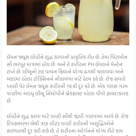
લેમન જ્યૂસ લોહીને શુદ્ધ કરવાની પ્રાકૃતિક રીત છે. તેમા વિટામીન
સી ભરપૂર માત્રામાં હોય છે. અને તે શરીરના PH લેવલને મેન્ટેન
રાખે છે. લીંબૂનો રલ પાચન ક્રિયાને યોગ્ય ઢંગથી ચલાવવા અને
બ્લડમાં રહેલા ટોક્સિનને નીકાળવા માટે હેલ્પ કરે છે. રોજ સવારે
ખાલી પેટ લેમન જ્યૂસ શરીરની ગંદકી દૂર કરે છે. એક ગ્લાસ ગરમ
પાણીમાં અડધું લીંબૂ નિચોવીને બ્રેકફાસ્ટ પહેલા પીવો ફાયદાકારક
છે.
લોહીને શુદ્ધ કરવા માટે પાણી સૌથી જરૂરી ગણવામાં આવે છે. રોજ
દિવસભરમાં બેથી ત્રણ લીટર પાણી શરીરની અશુદ્ધિઓને
સરળતાથી દૂર કરી શકે છે. તે શરીરના ઓર્ગનને યોગ્ય રીતે કામ