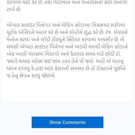
કરવામાં મદદ કરે છે. તથા વિટામીન અને મિનરલ્સનો ફ્લો બનાવી
રાખે છે.
એપ્પલ સાઇડર વિનેગર અને બેકિંગ સોડાઆ મિક્સચર શરીરમાં
યૂરીક એસિડને બહાર કરે છે અને લોહીને શુદ્ધ કરે છે. Ph લેવલને
મેન્ટેન કરવા અને બોડી ટીશ્યૂને ક્લિયર કરવામાં અકસીર છે. બે
ચમસી એપ્પલ સાઇડર વિનેગર અને અડધી ચમચી બેકિંગ સોડાને
એક ખાલી ગ્લાસમાં મિલાવો અને કેટલાક સમય માટે છોડી દો.
જ્યારે બબલ ઓછા થઇ જાય તરત તેને પી જવો. અહીં એ વાતનું
ધ્યાન રાખવું કે હાઇ બ્લડ પ્રેશરની સમસ્યા છે તો ડોક્ટરને પૂછીને
જ તેનું સેવન કરવું જોઇએ.
Show Comments