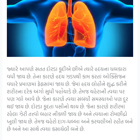
જ્યારે આપણે સતત દોરડા કૂદીએ છીએ ત્યારે હૃદયના ધબકારા
વધી જાય છે. તેના કારણે હૃદય ઝડપથી કામ કરતાં ઓક્સિજન
વધારે પ્રમાણમાં ફેફસાંમાં જાય છે. જેમાં હૃદય લોહીને શુદ્ધ કરીને
શરીરના દરેક અંગો સુધી પહોંચાડે છે. તેમજ ચહેરાની ત્વચા પર
પણ ગ્લો આવે છે. જેના કારણે ત્વચા સંબંધી સમસ્યાઓ પણ દૂર
થઈ જાય છે. દોરડા કૂદતા પસીનો થાય છે. જેના કારણે શરીરમાં
રહેલા ઝેરી તત્ત્વો બહાર નીકળી જાય છે અને ત્વચાના રોમછીદ્રો
ખુલી જાય છે. તેમજ ચહેરો દાગ-ધબ્બા અને કરચલીઓ રહીત બને
છે અને આ સાથે ત્વચા કસાયેલી બને છે.