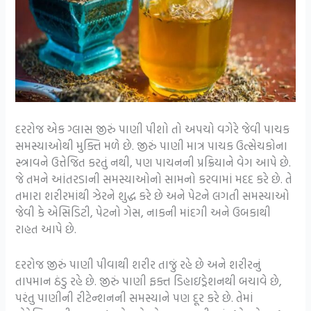
દરરોજ એક ગ્લાસ જીરું પાણી પીશો તો અપચો વગેરે જેવી પાચક
સમસ્યાઓથી મુક્તિ મળે છે. જીરું પાણી માત્ર પાચક ઉત્સેચકોના
સ્ત્રાવને ઉત્તેજિત કરતું નથી, પણ પાચનની પ્રક્રિયાને વેગ આપે છે.
જે તમને આંતરડાની સમસ્યાઓનો સામનો કરવામાં મદદ કરે છે. તે
તમારા શરીરમાંથી ઝેરને શુદ્ધ કરે છે અને પેટને લગતી સમસ્યાઓ
જેવી કે એસિડિટી, પેટનો ગેસ, નાકની માંદગી અને ઉબકાથી
રાહત આપે છે.
દરરોજ જીરું પાણી પીવાથી શરીર તાજું રહે છે અને શરીરનું
તાપમાન ઠંડુ રહે છે. જીરું પાણી ફક્ત ડિહાઇડ્રેશનથી બચાવે છે,
પરંતુ પાણીની રીટેન્શનની સમસ્યાને પણ દૂર કરે છે. તેમાં