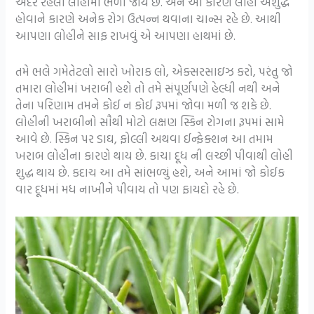
અંદર રહેલાં લોહીમાં ભળી જાય છે. અને આ કારણે લોહી અશુદ્ધ
હોવાને કારણે અનેક રોગ ઉત્પન્ન થવાના ચાન્સ રહે છે. આથી
આપણા લોહીને સાફ રાખવું એ આપણા હાથમાં છે.
તમે ભલે ગમેતેટલો સારો ખોરાક લો, એક્સરસાઇઝ કરો, પરંતુ જો
તમારા લોહીમાં ખરાબી હશે તો તમે સંપૂર્ણપણે હેલ્ધી નથી અને
તેના પરિણામ તમને કોઈ ન કોઈ રૂપમાં જોવા મળી જ શકે છે.
લોહીની ખરાબીનો સૌથી મોટો લક્ષણ સ્કિન રોગના રૂપમાં સામે
આવે છે. સ્કિન પર ડાઘ, ફોલ્લી અથવા ઈન્ફેક્શન આ તમામ
ખરાબ લોહીના કારણે થાય છે. કાચા દૂધ ની લચ્છી પીવાથી લોહી
શુદ્ધ થાય છે. કદાચ આ તમે સાંભળ્યું હશે, અને આમાં જો કોઈક
વાર દૂધમાં મધ નાખીને પીવાય તો પણ ફાયદો રહે છે.