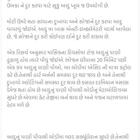
ઉબકા ને દુર કરવા માટે સૂકું આદુ ખૂબ જ ઉપયોગી છે.
મોટી ઉંમરે થતા સાંધાના દુખાવા અને સોજાને દૂર કરવા આદુ
વાપરવું જોઈએ. આદુ મા ખાસ એન્ટી-ઇન્ફ્લેમેટરી પદાર્થ આવેલા
છે, જે સોજાને દૂર કરી કોઈપણ દર્દને દુર કરી શકાય છે.
એક રિસર્ચ અનુસાર માસિકના દિવસોમાં રોજ આદુનું પાણી
હુંફાળુ હોય ત્યારે પીવું જોઈએ. ભોજન લીધાના 20 મિનિટ પછી
એક કપ આદુનું પાણી પીઓ, આ બોડીમાં એસિડ ની માત્રા કંટ્રોલ
કરે છે.તેનાથી હાર્ટ બર્નની સમસ્યા દૂર થઇ જાય છે અને તેનાથી
દુખાવો બ્લોટિંગની સમસ્યા દૂર થાય છે.કસરત દરમિયાન મસલ્સ
ડેમેજ થતા હોય છે.આદુનું પાણી પીવાથી બોડીનું મેટાબોલિઝમ્સ
સુધરે છે.એવામાં ફેટ તેજીમાં બર્ન થાય છે અને વજન ઘટાળવામાં
હેલ્પ મળે છે.
આદુનું પાણી પીવાથી બોડીમાં બ્લડ સર્ક્યુલેશન સુધરે છે.તેનાથી