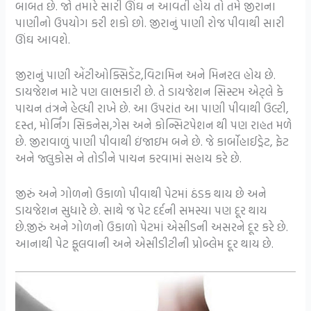
બાબત છે. જો તમારે સારી ઊંઘ ન આવતી હોય તો તમે જીરાના
પાણીનો ઉપયોગ કરી શકો છો. જીરાનું પાણી રોજ પીવાથી સારી
ઊંઘ આવશે.
જીરાનું પાણી એંટીઓક્સિડેંટ,વિટામિન અને મિનરલ હોય છે.
ડાયજેશન માટે પણ લાભકારી છે. તે ડાયજેશન સિસ્ટમ એટ્લે કે
પાચન તંત્રને હેલ્ધી રાખે છે. આ ઉપરાંત આ પાણી પીવાથી ઉલ્ટી,
દસ્ત, મોર્નિંગ સિકનેસ,ગેસ અને કોન્સિટપેશન થી પણ રાહત મળે
છે. જીરાવાળું પાણી પીવાથી ઇંજાઇમ બને છે. જે કાર્બોહાઈડ્રેટ, ફેટ
અને જ્લુકોસ ને તોડીને પાચન કરવામાં સહાય કરે છે.
જીરું અને ગોળનો ઉકાળો પીવાથી પેટમાં ઠંડક થાય છે અને
ડાયજેશન સુધારે છે. સાથે જ પેટ દર્દની સમસ્યા પણ દૂર થાય
છે.જીરું અને ગોળનો ઉકાળો પેટમાં એસીડની અસરને દૂર કરે છે.
આનાથી પેટ ફૂલવાની અને એસીડીટીની પ્રોબ્લેમ દૂર થાય છે.