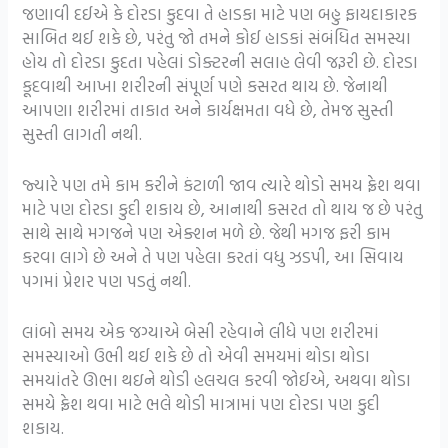
જણાવી દઈએ કે દોરડા કુદવા તે હાડકા માટે પણ બહુ ફાયદાકારક
સાબિત થઈ શકે છે, પરંતુ જો તમને કોઈ હાડકાં સંબંધિત સમસ્યા
હોય તો દોરડા કુદતા પહેલાં ડોક્ટરની સલાહ લેવી જરૂરી છે. દોરડા
કૂદવાથી આખા શરીરની સંપૂર્ણ પણે કસરત થાય છે. જેનાથી
આપણા શરીરમાં તાકાત અને કાર્યક્ષમતા વધે છે, તેમજ સુસ્તી
સુસ્તી લાગતી નથી.
જ્યારે પણ તમે કામ કરીને કંટાળી જાવ ત્યારે થોડો સમય ફ્રેશ થવા
માટે પણ દોરડા કુદી શકાય છે, આનાથી કસરત તો થાય જ છે પરંતુ
સાથે સાથે મગજને પણ એક્શન મળે છે. જેથી મગજ ફરી કામ
કરવા લાગે છે અને તે પણ પહેલા કરતાં વધુ ઝડપી, આ સિવાય
પગમાં પ્રેશર પણ પડતું નથી.
લાંબો સમય એક જગ્યાએ બેસી રહેવાને લીધે પણ શરીરમાં
સમસ્યાઓ ઉભી થઈ શકે છે તો એવી સમયમાં થોડા થોડા
સમયાંતરે ઊભા થઇને થોડી હલચલ કરવી જોઈએ, અથવા થોડા
સમયે ફ્રેશ થવા માટે ભલે થોડી માત્રામાં પણ દોરડા પણ કુદી
શકાય.