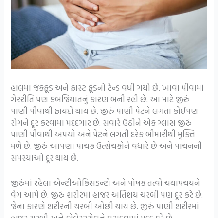
હાલમાં જંકફૂડ અને ફાસ્ટ ફૂડનો ટ્રેન્ડ વધી ગયો છે. ખાવા પીવામાં
ગેરરીતિ પણ કબજિયાતનું કારણ બની રહી છે. આ માટે જીરું
પાણી પીવાથી ફાયદો થાય છે. જીરું પાણી પેટને લગતા કોઈપણ
રોગને દૂર કરવામાં મદદગાર છે. સવારે ઉઠીને એક ગ્લાસ જીરું
પાણી પીવાથી અપચો અને પેટને લગતી દરેક બીમારીથી મુક્તિ
મળે છે. જીરું આપણા પાચક ઉત્સેચકોને વધારે છે અને પાચનની
સમસ્યાઓ દૂર થાય છે.
જીરુંમાં રહેલા એન્ટીઓકિસડન્ટો અને પોષક તત્વો ચયાપચયને
વેગ આપે છે. જીરું શરીરમાં હાજર અતિશય ચરબી પણ દૂર કરે છે.
જેના કારણે શરીરની ચરબી ઓછી થાય છે. જીરું પાણી શરીરમાં
હાજર ચરબી અને કોલેસ્ટરોલને ઘટાડવામાં મદદ કરે છે.