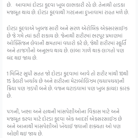
છે. આવામાં દોરડા કૂદવા ખૂબ લાભકારી રહે છે. તેનાથી હાડકા
મજબૂત થાય છે. દોરડા કૂદવાથી ગરદનના દુખાવામાં રાહત મળે છે.
દોરડા કૂદવાએ ખુબજ સારી અને સરળ એરોબિક એક્સરસાઈઝ
છે જે ગમે ત્યાં કરી શકાય છે. જેનાથી શરીરમાં ભરપૂર પ્રમાણમાં
ઓક્સિજન લેવાની ક્ષમતામાં વધારો કરે છે, જેથી શરીરમાં સ્ફૂર્તિ
અને તાજગીનો અનુભવ થાય છે. લાંબા ગાળે થાક લાગતો પણ
બંદ થઇ જાય છે.
1 મિનિટ સુધી સતત જો દોરડા કુદવામાં આવે તો શરીર માંથી 10થી
15 કેલરી ખર્ચાય છે અને શરીરના મેટાબોલિઝમ (ચયાપચય)ની
ક્રિયા પણ ઝડપી બને છે. વજન ઘટાડવામાં પણ ખુબ ફાયદા કારક
છે.
પગની, ખભા અને હાથની માંસપેશીઓના વિકાસ માટે અને
મજબૂત કરવા માટે દોરડા કૂદવા એક આદર્શ એક્સરસાઈઝ છે
અને આનાથી માંસપેશીઓ ખેંચાઈ જવાની શક્યતા ઓ પણ
ઓછી થઇ જાય છે.