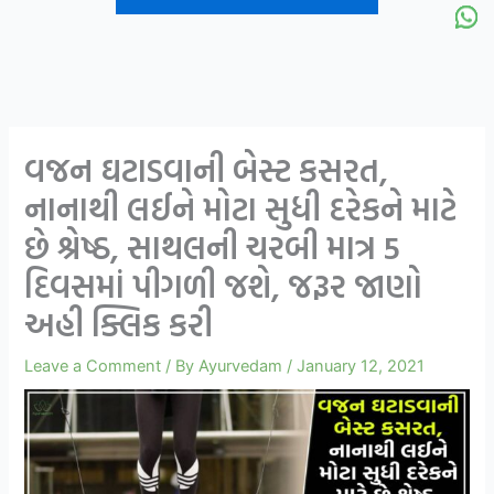
વજન ઘટાડવાની બેસ્ટ કસરત,
નાનાથી લઈને મોટા સુધી દરેકને માટે
છે શ્રેષ્ઠ, સાથલની ચરબી માત્ર 5
દિવસમાં પીગળી જશે, જરૂર જાણો
અહી ક્લિક કરી
Leave a Comment
/ By
Ayurvedam
/
January 12, 2021