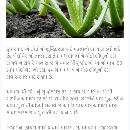
કુંવારપાઠું એ લોહીની શુદ્ધિકરણ માટે મહત્વનો ભાગ ભજવી શકે
છે. એલોવેરાનો તાજો રસ તેમાં મધ ભેળવીને થોડો લીંબુનો રસ
ભેળવીને સવારે અને સાંજે બે વખત પીવું જોઈએ. આની માત્રા 50
ગ્રામ એલોવેરા નો રસ, ૨૫ ગ્રામ મધ અને એક લીંબુનો રસ
સવાર-સાંજ માટે સક્ષમ છે.
આમળા થી લોહીનું શુદ્ધિકરણ કરી શકાય છે. લોહીમાં રહેલી
ગરમીને આમળા દૂર કરે છે, લોહીમાં રહેલી ગંદકીને પણ શુદ્ધ કરીને
આપણું લોહી ચોખ્ખું બનાવે છે. આ સિવાય પણ આમળા ઘણા
ફાયદાકારક છે. નવું લોહી પણ બનાવે છે.
હળદર ના ફાયદા તમને બધાને ખબર હશે, આપણા હળદરવાળા